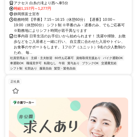
アクセス 白糸の滝より西へ車5分
時給1,157円～1,277円
静岡県富士宮市
勤務時間 【早番】7:15～16:15（休憩60分） 【遅番】10:00～
19:00（休憩60分） シフト制 ※早番のみ・遅番のみ、でもご応募可
※勤務地によりシフト時間が若干異なります
仕事内容 日常生活のお手伝いから始められます！ 洗濯や掃除、お散
歩などをご入居者と一緒に行い、 自立度に合わせた入浴やトイレ、
お食事のサポートをします。 1フロア（ユニット）9名の少人数制の
ため、 毎...
社員登用あり
主婦・主夫歓迎
60代も応募可
資格取得支援あり
バイク通勤OK
車通勤OK
職場見学可
転勤なし
午前
賞与あり
ブランクOK
交通費支給
シフト制
社割あり
服装自由
髪型・髪色自由
正社員