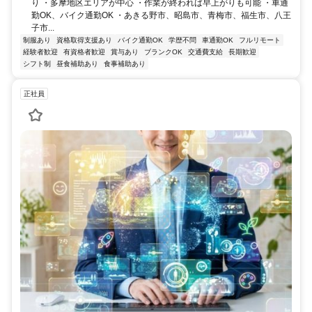
り ・多摩地区エリアが中心 ・作業が終われば早上がりも可能 ・車通
勤OK、バイク通勤OK ・あきる野市、昭島市、青梅市、福生市、八王
子市...
制服あり
資格取得支援あり
バイク通勤OK
学歴不問
車通勤OK
フルリモート
経験者歓迎
有資格者歓迎
賞与あり
ブランクOK
交通費支給
長期歓迎
シフト制
昼食補助あり
食事補助あり
正社員