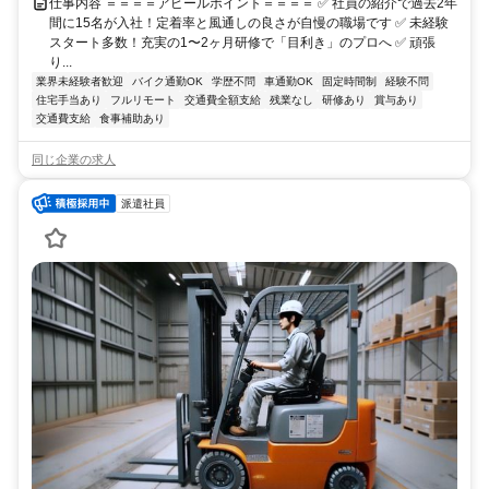
仕事内容 ＝＝＝＝アピールポイント＝＝＝＝ ✅ 社員の紹介で過去2年
間に15名が入社！定着率と風通しの良さが自慢の職場です ✅ 未経験
スタート多数！充実の1〜2ヶ月研修で「目利き」のプロへ ✅ 頑張
り...
業界未経験者歓迎
バイク通勤OK
学歴不問
車通勤OK
固定時間制
経験不問
住宅手当あり
フルリモート
交通費全額支給
残業なし
研修あり
賞与あり
交通費支給
食事補助あり
同じ企業の求人
派遣社員