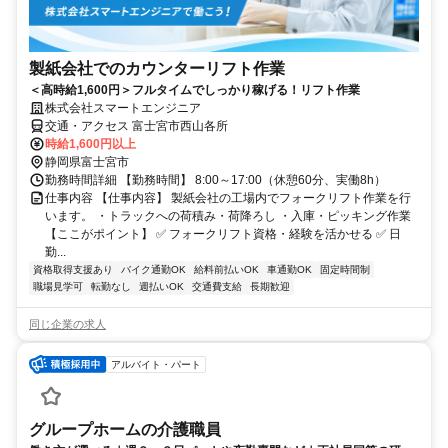
製紙会社でのカウンターリフト作業
＜高時給1,600円＞フルタイムでしっかり稼げる！リフト作業
株式会社スマートエンジニア
交通・アクセス 富士宮市西山各所
時給1,600円以上
静岡県富士宮市
勤務時間詳細 【勤務時間】 8:00～17:00（休憩60分、実働8h）
仕事内容 【仕事内容】 製紙会社の工場内でフォークリフト作業を行
います。 ・トラックへの荷積み・荷降ろし ・入庫・ピッキング作業
【ここがポイント】 ✅ フォークリフト資格・経験を活かせる ✅ 日
勤...
資格取得支援あり
バイク通勤OK
給料前払いOK
車通勤OK
固定時間制
職場見学可
転勤なし
週払いOK
交通費支給
長期歓迎
同じ企業の求人
アルバイト・パート
グループホームの介護職員