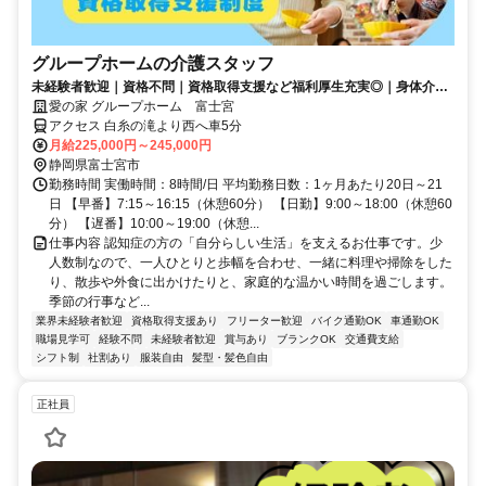
グループホームの介護スタッフ
未経験者歓迎｜資格不問｜資格取得支援など福利厚生充実◎｜身体介助
少なめ（対話が中心）
愛の家 グループホーム 富士宮
アクセス 白糸の滝より西へ車5分
月給225,000円～245,000円
静岡県富士宮市
勤務時間 実働時間：8時間/日 平均勤務日数：1ヶ月あたり20日～21
日 【早番】7:15～16:15（休憩60分） 【日勤】9:00～18:00（休憩60
分） 【遅番】10:00～19:00（休憩...
仕事内容 認知症の方の「自分らしい生活」を支えるお仕事です。少
人数制なので、一人ひとりと歩幅を合わせ、一緒に料理や掃除をした
り、散歩や外食に出かけたりと、家庭的な温かい時間を過ごします。
季節の行事など...
業界未経験者歓迎
資格取得支援あり
フリーター歓迎
バイク通勤OK
車通勤OK
職場見学可
経験不問
未経験者歓迎
賞与あり
ブランクOK
交通費支給
シフト制
社割あり
服装自由
髪型・髪色自由
正社員