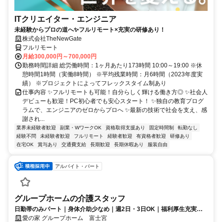
ITクリエイター・エンジニア
未経験からプロの道へ✨フルリモート×充実の研修あり！
株式会社TheNewGate
フルリモート
月給300,000円～700,000円
勤務時間詳細 総労働時間：1ヶ月あたり173時間 10:00～19:00 ※休
憩時間1時間（実働8時間） ※平均残業時間：月6時間（2023年度実
績） ※プロジェクトによってフレックスタイム制あり
仕事内容 ✨フルリモートも可能！自分らしく輝ける働き方◎ ✨社会人
デビューも歓迎！PC初心者でも安心スタート！ ✨独自の教育プログ
ラムで、エンジニアのゼロからプロへ ✨最新の技術で社会を支え、感
謝され...
業界未経験者歓迎
副業・WワークOK
資格取得支援あり
固定時間制
転勤なし
経験不問
未経験者歓迎
フルリモート
経験者歓迎
有資格者歓迎
研修あり
在宅OK
賞与あり
交通費支給
長期歓迎
長期休暇あり
服装自由
アルバイト・パート
グループホームの介護スタッフ
日勤帯のみパート｜身体介助少なめ｜週2日・3日OK｜福利厚生充実◎
｜認知症ケア
愛の家 グループホーム 富士宮