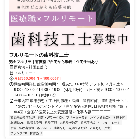
フルリモートの歯科技工士
完全フルリモ｜有資格で自宅から勤務！住宅手当あり
医療法人社団真凛会
フルリモート
月給300,000円～400,000円
勤務時間詳細 総労働時間：1週あたり40時間 シフト制 ＜月～土＞
9:00～13:00／14:30～19:00（休憩90分） ＜日・祝＞ 9:00～13:00／
14:00～18:30（休憩60分...
仕事内容 雇用形態：正社員 職種：医師、歯科医師、歯科衛生士 ＼＼
当院のアピールポイント／／ ⭐完全在宅 ⭐週休3日も相談可能 ⭐賞与
年4回 ⭐全国80医院以上の安定基盤 ✅仕事内容 ￣￣￣￣￣...
業界未経験者歓迎
副業・WワークOK
フリーター歓迎
バイク通勤OK
学歴不問
車通勤OK
職場見学可
経験不問
未経験者歓迎
住宅手当あり
フルリモート
午前
経験者歓迎
ネイルOK
残業なし
有資格者歓迎
研修あり
夕方
ブランクOK
育休あり