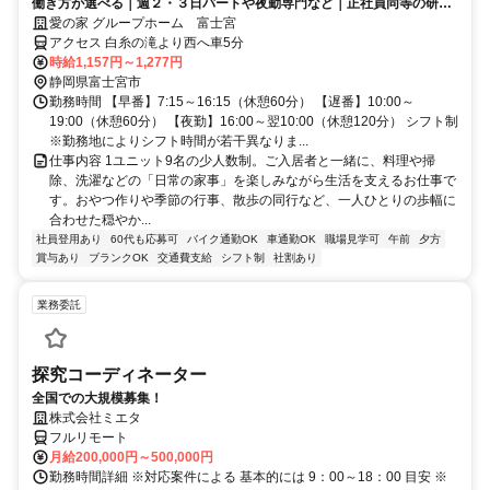
働き方が選べる｜週２・３日パートや夜勤専門など｜正社員同等の研修
や福利厚生あり♪
愛の家 グループホーム 富士宮
アクセス 白糸の滝より西へ車5分
時給1,157円～1,277円
静岡県富士宮市
勤務時間 【早番】7:15～16:15（休憩60分） 【遅番】10:00～
19:00（休憩60分） 【夜勤】16:00～翌10:00（休憩120分） シフト制
※勤務地によりシフト時間が若干異なりま...
仕事内容 1ユニット9名の少人数制。ご入居者と一緒に、料理や掃
除、洗濯などの「日常の家事」を楽しみながら生活を支えるお仕事で
す。おやつ作りや季節の行事、散歩の同行など、一人ひとりの歩幅に
合わせた穏やか...
社員登用あり
60代も応募可
バイク通勤OK
車通勤OK
職場見学可
午前
夕方
賞与あり
ブランクOK
交通費支給
シフト制
社割あり
業務委託
探究コーディネーター
全国での大規模募集！
株式会社ミエタ
フルリモート
月給200,000円～500,000円
勤務時間詳細 ※対応案件による 基本的には 9：00～18：00 目安 ※