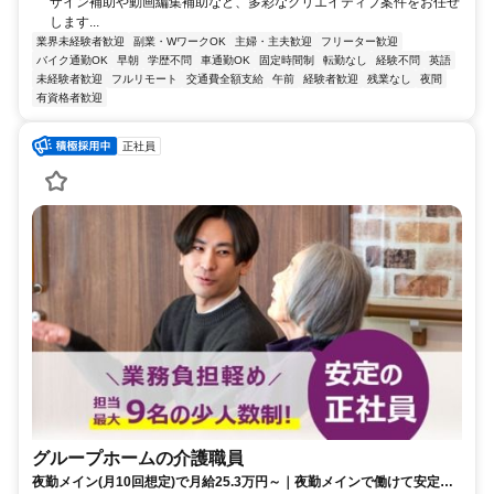
ザイン補助や動画編集補助など、多彩なクリエイティブ案件をお任せ
します...
業界未経験者歓迎
副業・WワークOK
主婦・主夫歓迎
フリーター歓迎
バイク通勤OK
早朝
学歴不問
車通勤OK
固定時間制
転勤なし
経験不問
英語
未経験者歓迎
フルリモート
交通費全額支給
午前
経験者歓迎
残業なし
夜間
有資格者歓迎
正社員
グループホームの介護職員
夜勤メイン(月10回想定)で月給25.3万円～｜夜勤メインで働けて安定の