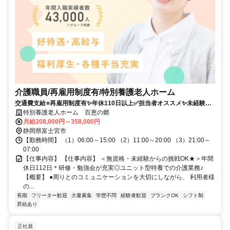
介護職員/再雇用制度有/特別養護老人ホーム
交通費支給⭐️再雇用制度有✨年休110日以上✅️担当者オススメ✨未経験歓
迎⭕️研修支援有✨経験者優遇❗️車通勤ＯＫ⭐️週休2日✊️高額求人
特別養護老人ホーム 百恵の郷
月給208,000円～358,000円
静岡県富士宮市
【勤務時間】 （1）06:00～15:00 （2）11:00～20:00 （3）21:00～
07:00
【仕事内容】 【仕事内容】 ＜無資格・未経験からの挑戦OK★＞年間
休日112日＊研修・勉強会が充実◎ユニット型特養での介護業務♪
【概要】 ●周りとのコミュニケーションを大切にしながら、 利用者様
の...
長期
フリーター歓迎
大量募集
学歴不問
経験者歓迎
ブランクOK
シフト制
昇給あり
正社員