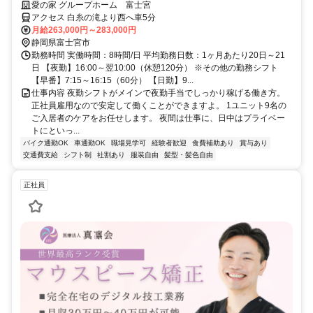
正社員採用！
愛の家 グループホーム 富士宮
アクセス 白糸の滝より西へ車5分
月給263,000円～283,000円
静岡県富士宮市
勤務時間 実働時間：8時間/日 平均勤務日数：1ヶ月あたり20日～21
日 【夜勤】16:00～翌10:00（休憩120分） ※その他の勤務シフト
【早番】7:15～16:15（60分） 【日勤】9...
仕事内容 夜勤シフトがメインで夜勤手当でしっかり稼げる働き方。
正社員雇用なので安定して働くことができますよ。 1ユニット9名の
ご入居者のケアをお任せします。 夜間は仕事に、日中はプライベー
トにといっ...
バイク通勤OK
車通勤OK
職場見学可
経験者歓迎
食費補助あり
賞与あり
交通費支給
シフト制
社割あり
服装自由
髪型・髪色自由
正社員