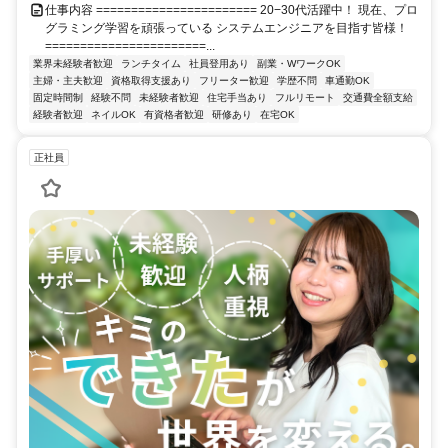
仕事内容 ======================= 20−30代活躍中！ 現在、プロ
グラミング学習を頑張っている システムエンジニアを目指す皆様！
=======================...
業界未経験者歓迎
ランチタイム
社員登用あり
副業・WワークOK
主婦・主夫歓迎
資格取得支援あり
フリーター歓迎
学歴不問
車通勤OK
固定時間制
経験不問
未経験者歓迎
住宅手当あり
フルリモート
交通費全額支給
経験者歓迎
ネイルOK
有資格者歓迎
研修あり
在宅OK
正社員