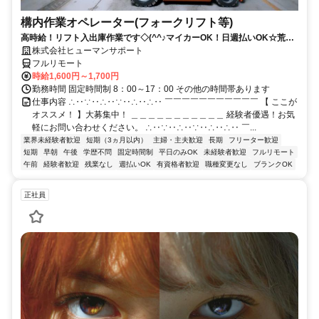
構内作業オペレーター(フォークリフト等)
高時給！リフト入出庫作業です◇(^^♪マイカーOK！日週払いOK☆荒本
駅★【シゴト№0619】
株式会社ヒューマンサポート
フルリモート
時給1,600円～1,700円
勤務時間 固定時間制 8：00～17：00 その他の時間帯あります
仕事内容 ∴‥∵‥∴‥∵‥∴‥∴‥ ￣￣￣￣￣￣￣￣￣￣￣ 【 ここが
オススメ！ 】大募集中！ ＿＿＿＿＿＿＿＿＿＿＿ 経験者優遇！お気
軽にお問い合わせください。 ∴‥∵‥∴‥∵‥∴‥∴‥ ￣...
業界未経験者歓迎
短期（3ヵ月以内）
主婦・主夫歓迎
長期
フリーター歓迎
短期
早朝
午後
学歴不問
固定時間制
平日のみOK
未経験者歓迎
フルリモート
午前
経験者歓迎
残業なし
週払いOK
有資格者歓迎
職種変更なし
ブランクOK
正社員