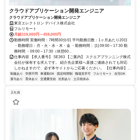
クラウドアプリケーション開発エンジニア
クラウドアプリケーション開発エンジニア
東京エレクトロン デバイス株式会社
フルリモート
月給319,000円～459,000円
勤務時間 実働時間：7時間30分/日 平均勤務日数：1ヶ月あたり20日
・勤務曜日：月・火・水・木・金 ・勤務時間： [1] 09:00～17:30 勤
務時間 ・09:00～17:30（休憩60...
仕事内容 【求人番号】 SE363 【ご案内】 スクエアプランニング株式
会社が保有する求人です。 紹介先企業様へ直接ご連絡されても対応
しかねますので、必ず本サイトからご応募ください。 【仕事内容】...
制服あり
学歴不問
車通勤OK
固定時間制
職場見学可
フルリモート
在宅OK
賞与あり
育休あり
交通費支給
社割あり
土日祝休み
正社員