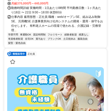
月給370,000円～440,000円
勤務時間詳細 実働時間：1日あたり8時間 平均勤務日数：1ヶ月あた
り18日 〜 22日 9:00～18:00 休憩60分
仕事内容 雇用形態：正社員 職種：web/オープンSE、組み込み制御
SE、汎用機SE 介護事業所向け社内システムの開発・運用・保守をお
任せします。 有料老人ホームの現場で使われる、介護記録・労務管
理...
学歴不問
車通勤OK
固定時間制
フルリモート
経験者歓迎
残業なし
有資格者歓迎
在宅OK
賞与あり
ブランクOK
土日祝休み
服装自由
髪型・髪色自由
正社員