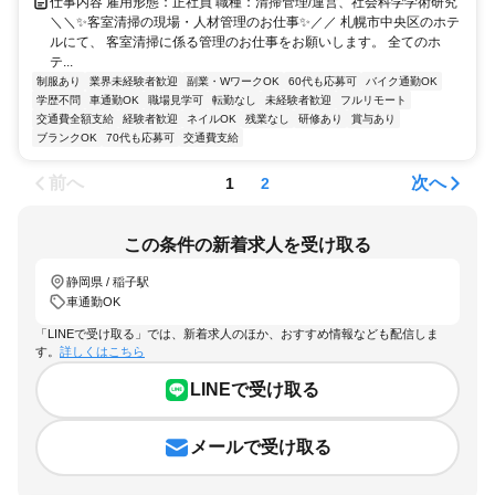
仕事内容 雇用形態：正社員 職種：清掃管理/運営、社会科学学術研究
＼＼✨客室清掃の現場・人材管理のお仕事✨／／ 札幌市中央区のホテ
ルにて、 客室清掃に係る管理のお仕事をお願いします。 全てのホ
テ...
制服あり
業界未経験者歓迎
副業・WワークOK
60代も応募可
バイク通勤OK
学歴不問
車通勤OK
職場見学可
転勤なし
未経験者歓迎
フルリモート
交通費全額支給
経験者歓迎
ネイルOK
残業なし
研修あり
賞与あり
ブランクOK
70代も応募可
交通費支給
前へ
次へ
1
2
この条件の新着求人を受け取る
静岡県 / 稲子駅
車通勤OK
「LINEで受け取る」では、新着求人のほか、おすすめ情報なども配信しま
す。
詳しくはこちら
LINEで受け取る
メールで受け取る