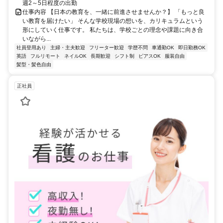
週2～5日程度の出勤
仕事内容 【日本の教育を、一緒に前進させませんか？】 「もっと良
い教育を届けたい」 そんな学校現場の想いを、カリキュラムという
形にしていく仕事です。 私たちは、学校ごとの理念や課題に向き合
いながら...
社員登用あり
主婦・主夫歓迎
フリーター歓迎
学歴不問
車通勤OK
即日勤務OK
英語
フルリモート
ネイルOK
長期歓迎
シフト制
ピアスOK
服装自由
髪型・髪色自由
正社員