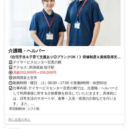
介護職・ヘルパー
《住宅手当＆子育て支援あり◎ブランクOK！》研修制度＆資格取得支援
あり♪
デイサービスセンター百恵の郷
アクセス: JR身延線 稲子駅
月給202,000円～250,000円
静岡県富士宮市
勤務時間・曜日: （1）08:00～17:00 ※実働8時間・休憩60分
仕事内容: デイサービスセンター百恵の郷では、介護職・ヘルパーと
して利用者様に対する介助業務を担当していただきます。具体的に
は、日常生活のサポートや、食事・入浴・排泄の介助などを行いま
す。 また、...
即日勤務OK
シフト制
同じ企業の求人