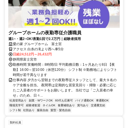
グループホームの夜勤専従介護職員
週1~・週2~OK!夜勤1回で2.3万円｜経験者採用
愛の家 グループホーム 富士宮
アクセス 白糸の滝より西へ車5分
日給24,512円～26,432円
静岡県富士宮市
勤務時間 実働時間：8時間/日 平均勤務日数：1ヶ月あたり8日 【夜
勤】16:00～翌10:00（休憩120分） シフト制 ※勤務地によりシフト
時間が若干異なります
仕事内容 夕方から翌朝までの夜勤専従スタッフとして、最大９名の
ケア全般を担当。 夜間帯は定期的な居室見回り・掃除・必要に応じ
たご入居者のサポートをお願いします。 当社では「ご入居者の幸
せ」のため、日々...
社員登用あり
副業・WワークOK
60代も応募可
バイク通勤OK
車通勤OK
職場見学可
経験者歓迎
ネイルOK
食費補助あり
賞与あり
交通費支給
シフト制
社割あり
服装自由
髪型・髪色自由
契約社員