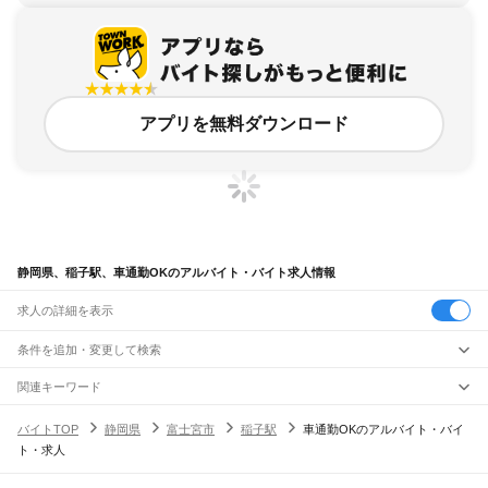
アプリを無料ダウンロード
静岡県、稲子駅、車通勤OKのアルバイト・バイト求人情報
求人の詳細を表示
条件を追加・変更して検索
市区町村を追加・変更
関連キーワード
完全在宅ワーク 全国
シール貼り 在宅
現在地周辺
ガチャガチャ
犬カフェ
静岡県
駅を追加・変更
バイトTOP
静岡県
富士宮市
稲子駅
車通勤OKのアルバイト・バイ
静岡県
すべて
ト・求人
静岡市
すべて
職種を追加・変更
JR東海道本線(東京～熱海)
葵区
駿河区
清水区
熱海駅
飲食・フードサービス