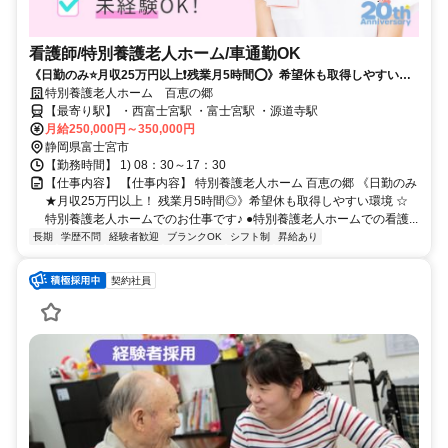
看護師/特別養護老人ホーム/車通勤OK
《日勤のみ⭐月収25万円以上❗️残業月5時間⭕》希望休も取得しやすい環
境⭐特別養護老人ホームでのお仕事です✨
特別養護老人ホーム 百恵の郷
【最寄り駅】 ・西富士宮駅 ・富士宮駅 ・源道寺駅
月給250,000円～350,000円
静岡県富士宮市
【勤務時間】 1) 08：30～17：30
【仕事内容】 【仕事内容】 特別養護老人ホーム 百恵の郷 《日勤のみ
★月収25万円以上！ 残業月5時間◎》希望休も取得しやすい環境 ☆
特別養護老人ホームでのお仕事です♪ ●特別養護老人ホームでの看護...
長期
学歴不問
経験者歓迎
ブランクOK
シフト制
昇給あり
契約社員