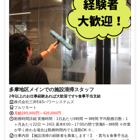
多摩地区メインでの施設清掃スタッフ
2年以上のお仕事経験あれば大歓迎です✨食事手当支給
株式会社三井E&Sパワーシステムズ
フルリモート
月給280,000円～420,000円
勤務時間詳細 実働時間：1日あたり6時間 〜 8時間 平均勤務日数：1
ヶ月あたり22日 〜 24日 基本8:00～17:00の間で実働6～8時間 ※作業
が早く終わる場合は勤務時間内でも退勤OK ※...
仕事内容 【施設清掃の経験者を募集します！】 ・賞与＆食事手当あ