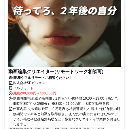
動画編集クリエイター(リモートワーク相談可)
週4勤務やフルリモートご相談ください！
株式会社SDビジョン
フルリモート
月給200,000円～400,000円
勤務時間詳細 総労働時間：1週あたり40時間 10:00～19:00（所定労
働時間8時間 休憩60分） ※8:00～21:00の間、８時間勤務選択
仕事内容 ＼未経験歓迎、在宅勤務も相談可能！／ 当社では2年間の研
修期間でスキルと知識を取得頂き、 あなたの実力に合わせたWebデ
ザイン補助や動画編集補助など、多彩なクリエイティブ案件をお任せ
します...