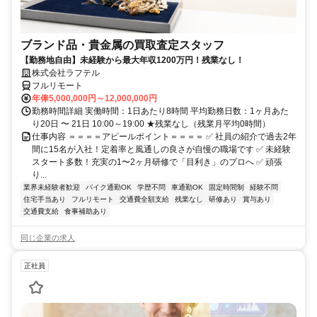
ブランド品・貴金属の買取査定スタッフ
【勤務地自由】未経験から最大年収1200万円！残業なし！
株式会社ラフテル
フルリモート
年俸5,000,000円～12,000,000円
勤務時間詳細 実働時間：1日あたり8時間 平均勤務日数：1ヶ月あた
り20日 〜 21日 10:00～19:00 ★残業なし（残業月平均0時間）
仕事内容 ＝＝＝＝アピールポイント＝＝＝＝ ✅ 社員の紹介で過去2年
間に15名が入社！定着率と風通しの良さが自慢の職場です ✅ 未経験
スタート多数！充実の1〜2ヶ月研修で「目利き」のプロへ ✅ 頑張
り...
業界未経験者歓迎
バイク通勤OK
学歴不問
車通勤OK
固定時間制
経験不問
住宅手当あり
フルリモート
交通費全額支給
残業なし
研修あり
賞与あり
交通費支給
食事補助あり
同じ企業の求人
正社員