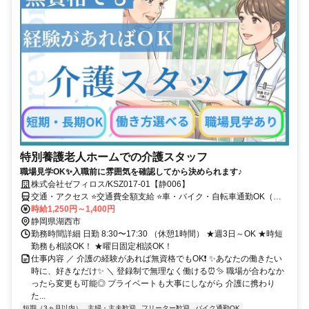
特別養護老人ホームでの介護スタッフ
職場見学OK✨入職前に雰囲気を確認してから決められます♪
株式会社ゼフィロス/KSZ017-01【静006】
交通・アクセス ⭐交通費全額支給 ⭐車・バイク・自転車通勤OK（ガ
ソリン代支給） ⭐お給料即払いOK♪
時給1,250円～1,400円
静岡県湖西市
勤務時間詳細 日勤 8:30〜17:30 （休憩1時間） ★週3日～OK ★時短
勤務も相談OK！ ★曜日固定相談OK！
仕事内容 ／ 介護の経験があれば無資格でもOK❗ ✨あなたの働きたい
時に、好きなだけ✨ ＼ 登録制で無理なく働ける⏰✨ 職場が合わなか
ったら変更も可能◎ プライベートも大事にしながら 介護に携わり
た...
短期（3ヵ月以内）
主婦・主夫歓迎
フリーター歓迎
バイク通勤OK