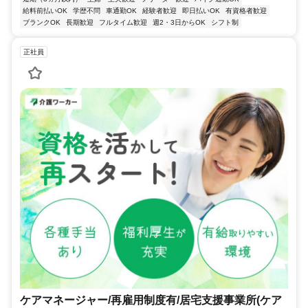
給料前払いOK
学歴不問
車通勤OK
経験者歓迎
即日払いOK
有資格者歓迎
ブランクOK
長期歓迎
フルタイム歓迎
週2・3日からOK
シフト制
正社員
ケアマネージャー/再雇用制度有/居宅支援事業所(ケア