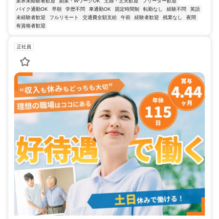
業界未経験者歓迎
副業・WワークOK
主婦・主夫歓迎
フリーター歓迎
バイク通勤OK
早朝
学歴不問
車通勤OK
固定時間制
転勤なし
経験不問
英語
未経験者歓迎
フルリモート
交通費全額支給
午前
経験者歓迎
残業なし
夜間
有資格者歓迎
正社員