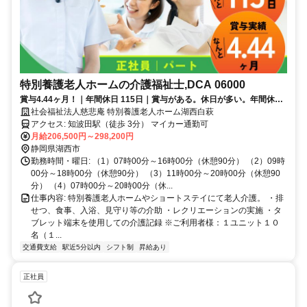
特別養護老人ホームの介護福祉士,DCA 06000
賞与4.44ヶ月！｜年間休日 115日｜賞与がある。休日が多い。年間休日
が多く気持ちに余裕。
社会福祉法人慈悲庵 特別養護老人ホーム湖西白萩
アクセス: 知波田駅（徒歩 3分） マイカー通勤可
月給206,500円～298,200円
静岡県湖西市
勤務時間・曜日: （1）07時00分～16時00分（休憩90分） （2）09時
00分～18時00分（休憩90分） （3）11時00分～20時00分（休憩90
分） （4）07時00分～20時00分（休...
仕事内容: 特別養護老人ホームやショートステイにて老人介護。 ・排
せつ、食事、入浴、見守り等の介助 ・レクリエーションの実施 ・タ
ブレット端末を使用しての介護記録 ※ご利用者様：１ユニット１０
名（１...
交通費支給
駅近5分以内
シフト制
昇給あり
正社員