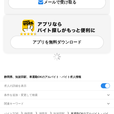
メールで受け取る
アプリを無料ダウンロード
静岡県、知波田駅、車通勤OKのアルバイト・バイト求人情報
求人の詳細を表示
条件を追加・変更して検索
市区町村を追加・変更
関連キーワード
完全在宅ワーク 全国
シール貼り 在宅
現在地周辺
ガチャガチャ
犬カフェ
静岡県
駅を追加・変更
バイトTOP
静岡県
湖西市
知波田駅
車通勤OKのアルバイト・バイ