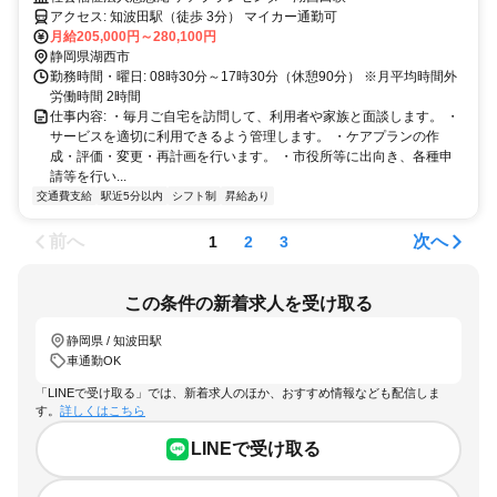
アクセス: 知波田駅（徒歩 3分） マイカー通勤可
月給205,000円～280,100円
静岡県湖西市
勤務時間・曜日: 08時30分～17時30分（休憩90分） ※月平均時間外
労働時間 2時間
仕事内容: ・毎月ご自宅を訪問して、利用者や家族と面談します。 ・
サービスを適切に利用できるよう管理します。 ・ケアプランの作
成・評価・変更・再計画を行います。 ・市役所等に出向き、各種申
請等を行い...
交通費支給
駅近5分以内
シフト制
昇給あり
前へ
次へ
1
2
3
この条件の新着求人を受け取る
静岡県 / 知波田駅
車通勤OK
「LINEで受け取る」では、新着求人のほか、おすすめ情報なども配信しま
す。
詳しくはこちら
LINEで受け取る