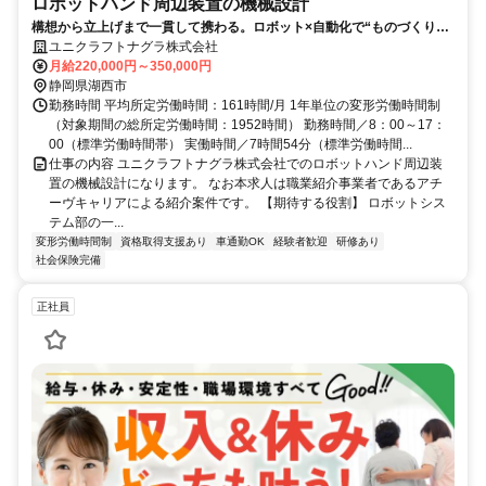
ロボットハンド周辺装置の機械設計
構想から立上げまで一貫して携わる。ロボット×自動化で“ものづくりの
未来”を設計する。/自社勤務の仕事/自社製品・サービスの仕事/研修制度
ユニクラフトナグラ株式会社
が充実/資格取得支援が充実/退職金制度あり/車通勤可/第二新卒可/経験者
月給220,000円～350,000円
歓迎/40歳以上活躍中/メーカー企業
静岡県湖西市
勤務時間 平均所定労働時間：161時間/月 1年単位の変形労働時間制
（対象期間の総所定労働時間：1952時間） 勤務時間／8：00～17：
00（標準労働時間帯） 実働時間／7時間54分（標準労働時間...
仕事の内容 ユニクラフトナグラ株式会社でのロボットハンド周辺装
置の機械設計になります。 なお本求人は職業紹介事業者であるアチ
ーヴキャリアによる紹介案件です。 【期待する役割】 ロボットシス
テム部の一...
変形労働時間制
資格取得支援あり
車通勤OK
経験者歓迎
研修あり
社会保険完備
正社員