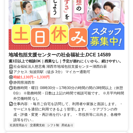
地域包括支援センターの社会福祉士,DCE 14589
週3日以上で相談OK｜残業なし｜予定が崩れにくいから、続けやすい。
社会福祉法人慈悲庵 湖西市地域包括支援センター湖西白萩
アクセス: 知波田駅（徒歩 3分） マイカー通勤可
時給1,130円～1,330円
静岡県湖西市
勤務時間・曜日: 08時30分～17時30分の時間の間の3時間以上（休憩
0分） ※勤務時間・日数は上記の時間で相談可能です。 ※月平均時間
外労働時間 なし
仕事内容: ・毎月ご自宅を訪問して、利用者や家族と面談します。 ・
サービスを適切に利用できるよう管理します。 ・ケアプランの作
成・評価・変更・再計画を行います。 ・市役所等に出向き、各種申
請等を行い...
社員登用あり
交通費支給
シフト制
昇給あり