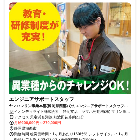
エンジニアサポートスタッフ
ヤマハマリン事業本部(静岡県西部)でのエンジニアサポートスタッフを
募集しています◎ 月給20～27万円+各種手当
イオンディライト株式会社 静岡支店 ヤマハ発動機(株) マリン事業
本部
アクセス 天竜浜名湖線 知波田徒歩約21分
月給200,000円～270,000円
静岡県湖西市
勤務時間 総労働時間：1ヶ月あたり160時間 シフトサイクル：1ヶ月
勤務シフト例 8:00~17:00（実働8時間 休憩60分）