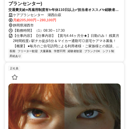
プランセンター)
交通費支給⭐️再雇用制度有✨年休110日以上✅️担当者オススメ✨経験者優
遇⭕️車通勤ＯＫ✨週休2日❗️駅チカ⭐️高額求人
ケアプランセンター 湖西白萩
月給205,000円～280,100円
静岡県湖西市
【勤務時間】 （1）08:30～17:30
【仕事内容】 【仕事内容】 【賞与4.44ヶ月分★】日勤のみ！ 残業月
2時間程度♪ 駅チカ徒歩5分＆マイカー通勤可◎居宅ケアマネ募集！
【概要】 ●毎月のご自宅訪問による利用者様・ご家族様との面談、...
長期
フリーター歓迎
大量募集
学歴不問
経験者歓迎
ブランクOK
シフト制
昇給あり
正社員