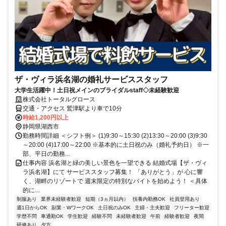
ザ・ヴィラ浜名湖の婚礼サービススタッフ
大学生活躍中！土日祝メインのブライダルstaff◇未経験歓迎
株式会社トータルグロース
交通・アクセス 鷲津駅より車で10分
時給1,200円以上
静岡県湖西市
勤務時間詳細 ＜シフト例＞ (1)9:30～15:30 (2)13:30～20:00 (3)9:30
～20:00 (4)17:00～22:00 ※基本的に土日祝のみ（婚礼予約日） ※一
部、平日の勤務...
仕事内容 浜名湖と緑の美しい景色を一望できる 結婚式場【ザ・ヴィ
ラ浜名湖】にて サービススタッフ募集！ 「ありがとう」が 心に響
く、湖畔のリゾートで 週末限定の特別なバイトを始めよう！ ＜具体
的に...
制服あり
業界未経験者歓迎
短期（3ヵ月以内）
扶養内勤務OK
社員登用あり
週1日からOK
副業・WワークOK
土日祝のみOK
主婦・主夫歓迎
フリーター歓迎
学歴不問
車通勤OK
学生歓迎
経験不問
未経験者歓迎
午前
経験者歓迎
夜間
研修あり
夕方