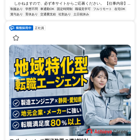
しかねますので、必ず本サイトからご応募ください。 【仕事内容】...
制服あり
学歴不問
車通勤OK
固定時間制
職場見学可
フルリモート
在宅OK
賞与あり
育休あり
交通費支給
社割あり
土日祝休み
正社員