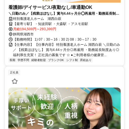
看護師/デイサービス/夜勤なし/車通勤OK
＼日勤のみ／【残業ほぼなし】賞与4.44ヶ月分⭕再雇用・勤務延長制度
あり⭕福利厚生充実❗️正社員の募集です⭐
特別養護老人ホーム 湖西白萩
【最寄り駅】 ・知波田駅 ・大森駅 ・アスモ前駅
月給194,500円～293,300円
静岡県湖西市
【勤務時間】 1) 07：30～16：30 2) 08：30～17：30
【仕事内容】 【仕事内容】 特別養護老人ホーム 湖西白萩 ＼日勤のみ
／ 【残業ほぼなし】 賞与4.44ヶ月分◎再雇用 ・勤務延長制度あり◎
福利厚生充実！ 正社員の募集です ☆ ●ご利用者様の健康管...
長期
学歴不問
経験者歓迎
ブランクOK
シフト制
昇給あり
正社員