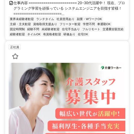
仕事内容 ======================= 20−30代活躍中！ 現在、プロ
グラミング学習を頑張っている システムエンジニアを目指す皆様！
=======================...
業界未経験者歓迎
ランチタイム
社員登用あり
副業・WワークOK
主婦・主夫歓迎
資格取得支援あり
フリーター歓迎
学歴不問
車通勤OK
固定時間制
経験不問
未経験者歓迎
住宅手当あり
フルリモート
交通費全額支給
経験者歓迎
ネイルOK
有資格者歓迎
研修あり
在宅OK
正社員