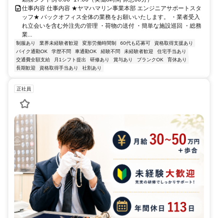
仕事内容 仕事内容 ★ヤマハマリン事業本部 エンジニアサポートスタ
ッフ★ バックオフィス全体の業務をお願いいたします。 ・業者受入
れ立会いを含む外注先の管理 ・荷物の送付 ・簡単な施設巡回 ・総務
業...
制服あり
業界未経験者歓迎
変形労働時間制
60代も応募可
資格取得支援あり
バイク通勤OK
学歴不問
車通勤OK
経験不問
未経験者歓迎
住宅手当あり
交通費全額支給
月1シフト提出
研修あり
賞与あり
ブランクOK
育休あり
長期歓迎
資格取得手当あり
社割あり
正社員