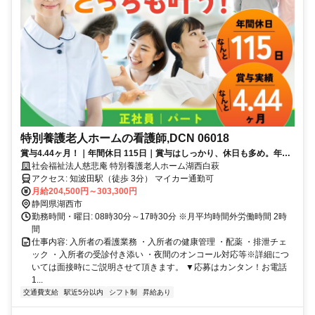
特別養護老人ホームの看護師,DCN 06018
賞与4.44ヶ月！｜年間休日 115日｜賞与はしっかり、休日も多め。年間
休日が多くメリハリ勤務。
社会福祉法人慈悲庵 特別養護老人ホーム湖西白萩
アクセス: 知波田駅（徒歩 3分） マイカー通勤可
月給204,500円～303,300円
静岡県湖西市
勤務時間・曜日: 08時30分～17時30分 ※月平均時間外労働時間 2時
間
仕事内容: 入所者の看護業務 ・入所者の健康管理 ・配薬 ・排泄チェ
ック ・入所者の受診付き添い ・夜間のオンコール対応等※詳細につ
いては面接時にご説明させて頂きます。 ▼応募はカンタン！お電話
1...
交通費支給
駅近5分以内
シフト制
昇給あり