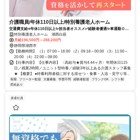
介護職員/年休110日以上/特別養護老人ホーム
交通費支給⭐️年休110日以上✨担当者オススメ✅️経験者優遇✨車通勤ＯＫ
⭕️駅チカ✨高額求人
特別養護老人ホーム 湖西白萩
月給196,500円～288,200円
静岡県湖西市
【勤務時間】 （1）07:00～16:00 （2）09:18～00:00 （3）11:00～
20:00 （4）22:00～08:00
【仕事内容】 【仕事内容】 〈高給与★賞与4.44ヶ月〉年間休日115
日／残業2時間／ユニット型特養／経験3年以上ある介護スタッフ募集
★ 【概要】 ●特養利用者様に対する排せつ・食事・入浴・見守り等...
長期
フリーター歓迎
大量募集
学歴不問
経験者歓迎
ブランクOK
シフト制
昇給あり
派遣社員