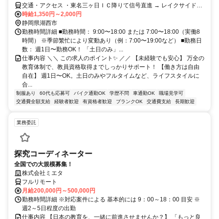
交通・アクセス ・東名三ヶ日ＩＣ降りて信号直進 → レイクサイドウ
ェイへ → 新瀬戸橋を渡り信号を左 → 浜名湖を左手にみながらすぐの
時給1,350円～2,000円
信号を左国道301号線へ（湖西方面へ） → 道なりに約3ｋｍ下り坂左
静岡県湖西市
手にYAMAHAの看板見えます。 ・豊橋方面より23号線多米峠方面へ
勤務時間詳細 ■勤務時間： 9:00〜18:00 または 7:00〜18:00（実働8
→ 多米峠トンネル通過後、T字路301号線左三ヶ日方面へ → 知波田駅
時間） ※季節繁忙により変動あり（例：7:00〜19:00など） ■勤務日
通過後、約2Km右手にYAMAHAの看板見えます。
数： 週1日〜勤務OK！ 「土日のみ」...
仕事内容 ＼＼ この求人のポイント✨ ／／ 【未経験でも安心】 万全の
教育体制で、教員資格取得までしっかりサポート！ 【働き方は自由
自在】 週1日〜OK。土日のみやフルタイムなど、ライフスタイルに
合...
制服あり
60代も応募可
バイク通勤OK
学歴不問
車通勤OK
職場見学可
交通費全額支給
経験者歓迎
有資格者歓迎
ブランクOK
交通費支給
長期歓迎
業務委託
探究コーディネーター
全国での大規模募集！
株式会社ミエタ
フルリモート
月給200,000円～500,000円
勤務時間詳細 ※対応案件による 基本的には 9：00～18：00 目安 ※
週2～5日程度の出勤
仕事内容 【日本の教育を、一緒に前進させませんか？】 「もっと良