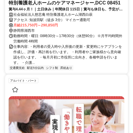
特別養護老人ホームのケアマネージャー,DCC 08451
賞与4.44ヶ月！｜土日休み｜年間休日 115日｜賞与も休日も、予定が立
てやすい。段取り良く進める。
社会福祉法人慈悲庵 特別養護老人ホーム湖西白萩
アクセス: 知波田駅（徒歩 3分） マイカー通勤可
月給215,750円～290,850円
静岡県湖西市
勤務時間・曜日: 08時30分～17時30分（休憩90分） ※月平均時間外
労働時間 4時間
仕事内容: ・利用者の受入時や入所後の更新・変更時にケアプランを
作成し、評価・再計画を行います。 ・利用者やご家族様から意向確
認を行います。 ・毎月月初に市役所に出向き、各種申請を行いま
す。 ・介護...
交通費支給
駅近5分以内
シフト制
昇給あり
アルバイト・パート