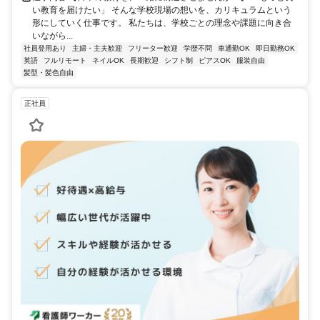
い教育を届けたい」 そんな学校現場の想いを、カリキュラムという
形にしていく仕事です。 私たちは、学校ごとの理念や課題に向き合
いながら...
社員登用あり
主婦・主夫歓迎
フリーター歓迎
学歴不問
車通勤OK
即日勤務OK
英語
フルリモート
ネイルOK
長期歓迎
シフト制
ピアスOK
服装自由
髪型・髪色自由
正社員