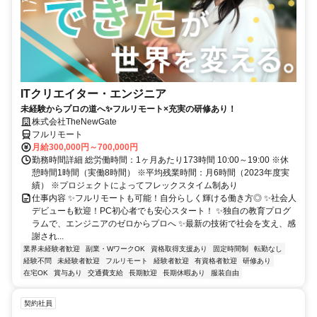
ITクリエイター・エンジニア
未経験からプロの道へ✨フルリモート×充実の研修あり！
株式会社TheNewGate
フルリモート
月給300,000円～700,000円
勤務時間詳細 総労働時間：1ヶ月あたり173時間 10:00～19:00 ※休
憩時間1時間（実働8時間） ※平均残業時間：月6時間（2023年度実
績） ※プロジェクトによってフレックスタイム制あり
仕事内容 ✨フルリモートも可能！自分らしく輝ける働き方◎ ✨社会人
デビューも歓迎！PC初心者でも安心スタート！ ✨独自の教育プログ
ラムで、エンジニアのゼロからプロへ ✨最新の技術で社会を支え、感
謝され...
業界未経験者歓迎
副業・WワークOK
資格取得支援あり
固定時間制
転勤なし
経験不問
未経験者歓迎
フルリモート
経験者歓迎
有資格者歓迎
研修あり
在宅OK
賞与あり
交通費支給
長期歓迎
長期休暇あり
服装自由
契約社員