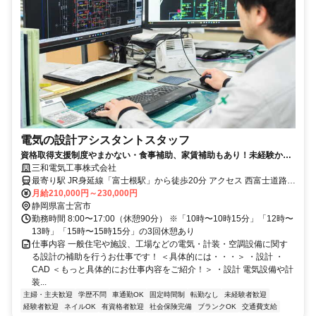
電気の設計アシスタントスタッフ
資格取得支援制度やまかない・食事補助、家賃補助もあり！未経験から
CSDや設計図を作ってみたい方必見です！
三和電気工事株式会社
最寄り駅 JR身延線「富士根駅」から徒歩20分 アクセス 西富士道路
「富士宮出口」付近
月給210,000円～230,000円
静岡県富士宮市
勤務時間 8:00〜17:00（休憩90分） ※「10時〜10時15分」「12時〜
13時」「15時〜15時15分」の3回休憩あり
仕事内容 一般住宅や施設、工場などの電気・計装・空調設備に関す
る設計の補助を行うお仕事です！ ＜具体的には・・・＞ ・設計 ・
CAD ＜もっと具体的にお仕事内容をご紹介！＞ ・設計 電気設備や計
装...
主婦・主夫歓迎
学歴不問
車通勤OK
固定時間制
転勤なし
未経験者歓迎
経験者歓迎
ネイルOK
有資格者歓迎
社会保険完備
ブランクOK
交通費支給