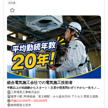
正社員
総合電気施工会社での電気施工技術者
半数以上が未経験からスタート！文系や理系問わずイチから一生モノの
スキルが身につきます！あなたの手で建物に電気や空気を通してみませ
三和電気工事株式会社
んか？
最寄り駅 JR身延線「富士根駅」から徒歩20分 アクセス 西富士道路
「富士宮出口」付近
月給210,000円～300,000円
静岡県富士宮市