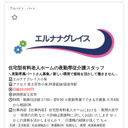
アルバイト・パート
住宅型有料老人ホームの夜勤専従介護スタッフ
＼夜勤専属パートさん募集／新しい環境で資格を活かして働きません
か？ブランク歓迎！月4回から相談OK！
エルナナグレイス小泉
アクセス 富士宮市小泉JR身延線/源道寺駅
日給20,000円
静岡県富士宮市
時間・勤務日詳細 17:00～翌9:00 ※夜勤専属でできる方募集 ※月4回
から相談OK
仕事内容 【仕事内容】 住宅型有料老人ホームにおける ・夜間の見守
り ・排泄の介助 など ※詳細は面接時に 詳しくお話いたします せっ
かくの資格を活かしませんか？ 「介護職の経験が浅くて ちゃ...
主婦・主夫歓迎
社会保険あり
車通勤OK
転勤なし
夜間
有資格者歓迎