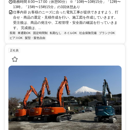
勤務時間 8:00〜17:00（休憩90分） ※「10時〜10時15分」「12時〜
13時」「15時〜15時15分」の3回休憩あり
仕事内容 お客様のニーズに合った電気工事が提供できますよう、打
合せ・商品の選定・見積作成を行い、施工図を作成していきます。
受注後は、商品の発注や、工程管理・安全面の確認を行っていきま
す。 完成後は、...
長期
車通勤OK
固定時間制
転勤なし
ネイルOK
社会保険完備
ブランクOK
ピアスOK
髪型・髪色自由
正社員