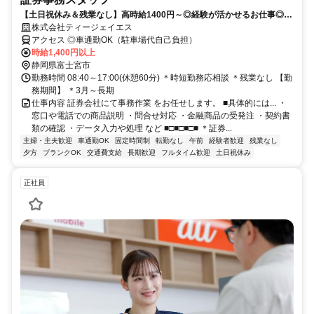
【土日祝休み＆残業なし】高時給1400円～◎経験が活かせるお仕事◎安
定長期のお仕事☆時短勤務応相談☆
株式会社ティージェイエス
アクセス ◎車通勤OK（駐車場代自己負担）
時給1,400円以上
静岡県富士宮市
勤務時間 08:40～17:00(休憩60分) ＊時短勤務応相談 ＊残業なし 【勤
務期間】 ＊3月～長期
仕事内容 証券会社にて事務作業 をお任せします。 ■具体的には... ・
窓口や電話での商品説明 ・問合せ対応 ・金融商品の受発注 ・契約書
類の確認 ・データ入力や処理 など ■□■□■□■ ＊証券...
主婦・主夫歓迎
車通勤OK
固定時間制
転勤なし
午前
経験者歓迎
残業なし
夕方
ブランクOK
交通費支給
長期歓迎
フルタイム歓迎
土日祝休み
正社員