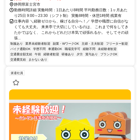
静岡県富士宮市
勤務時間詳細 実働時間：1日あたり8時間 平均勤務日数：1ヶ月あた
り25日 9:00～23:30（シフト制） 実働8時間・休憩1時間 残業有
仕事内容 ＼経験ゼロから、稼げる自分へ！／ 学歴や職歴に自信がな
くても大丈夫。 来来亭で大切にしているのは、 これまで何をしてき
たかではなく、 これからどれだけ本気で頑張れるか。 そしてその頑
張...
制服あり
業界未経験者歓迎
副業・WワークOK
主婦・主夫歓迎
フリーター歓迎
バイク通勤OK
学歴不問
車通勤OK
職場見学可
経験不問
未経験者歓迎
交通費全額支給
午前
経験者歓迎
研修あり
夕方
賞与あり
ブランクOK
交通費支給
まかないあり
派遣社員