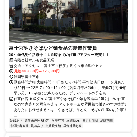
富士宮やきそばなど麺食品の製造作業員
20～40代男性活躍中！１５時までの仕事でアフター充実！！
有限会社マルモ食品工業
交通・アクセス 「富士宮市役所」近く＜車通勤ＯＫ＞
月給200,000円～225,000円
静岡県富士宮市
勤務時間詳細 実働時間：1日あたり7時間 平均勤務日数：1ヶ月あた
り20日 〜 22日 7：00～15：00（残業月平均20h）、実働7時間 ◆朝
早い分、15時頃には終わるため、プライベートの予定も...
仕事内容 Ｂ級グルメ”富士宮やきそば”の麺を製造◎ 15時までの仕事
なので家庭との両立も楽々 アットホームな雰囲気で働きやすさ抜群♪
あなたにお任せするのは、やきそば、うどん、そばの生産のお仕事！
...
制服あり
業界未経験者歓迎
学歴不問
車通勤OK
固定時間制
経験不問
未経験者歓迎
賞与あり
交通費支給
昼食補助あり