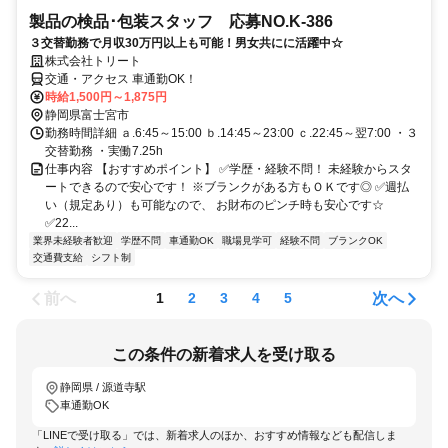
製品の検品･包装スタッフ 応募NO.K-386
３交替勤務で月収30万円以上も可能！男女共にに活躍中☆
株式会社トリート
交通・アクセス 車通勤OK！
時給1,500円～1,875円
静岡県富士宮市
勤務時間詳細 ａ.6:45～15:00 ｂ.14:45～23:00 ｃ.22:45～翌7:00 ・３
交替勤務 ・実働7.25h
仕事内容 【おすすめポイント】 ✅学歴・経験不問！ 未経験からスタ
ートできるので安心です！ ※ブランクがある方もＯＫです◎ ✅週払
い（規定あり）も可能なので、 お財布のピンチ時も安心です☆
✅22...
業界未経験者歓迎
学歴不問
車通勤OK
職場見学可
経験不問
ブランクOK
交通費支給
シフト制
前へ
次へ
1
2
3
4
5
この条件の新着求人を受け取る
静岡県 / 源道寺駅
車通勤OK
「LINEで受け取る」では、新着求人のほか、おすすめ情報なども配信しま