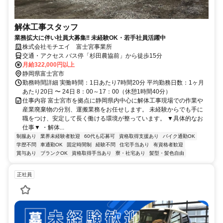
解体工事スタッフ
業務拡大に伴い社員大募集‼ 未経験OK・若手社員活躍中
株式会社モチエイ 富士宮事業所
交通・アクセス バス停「杉田農協前」から徒歩15分
月給322,000円以上
静岡県富士宮市
勤務時間詳細 実働時間：1日あたり7時間20分 平均勤務日数：1ヶ月
あたり20日 〜 24日 8：00～17：00（休憩1時間40分）
仕事内容 富士宮市を拠点に静岡県内中心に解体工事現場での作業や
産業廃棄物の分別、運搬業務をお任せします。 未経験からでも手に
職をつけ、安定して長く働ける環境が整っています。 ▼具体的なお
仕事▼ ・解体...
制服あり
業界未経験者歓迎
60代も応募可
資格取得支援あり
バイク通勤OK
学歴不問
車通勤OK
固定時間制
経験不問
住宅手当あり
有資格者歓迎
賞与あり
ブランクOK
資格取得手当あり
寮・社宅あり
髪型・髪色自由
正社員