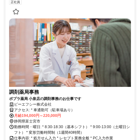
正社員
調剤薬局事務
ポプラ薬局 小泉店の調剤事務のお仕事です
ピーエフシー株式会社
アクセス: * 車通勤可（駐車場あり）
月給194,000円～220,000円
静岡県富士宮市
勤務時間・曜日: * 8:30‐18:30（基本シフト） * 9:00‐13:00（土曜日シ
フト） * 変形労働時間制（1週間40時間）
仕事内容: * 処方せん入力 * レセプト業務全般 * PC入力作業