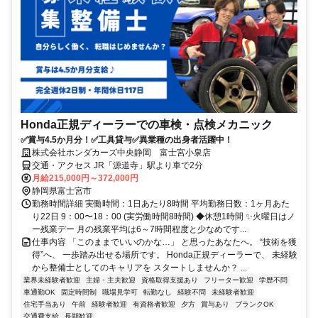
Honda正規ディーラーでの車検・点検メカニック
✅賞与4.5か月分！✅工具貸与✅異業種の出身者活躍中！
株式会社ホンダカーズ中央静岡 富士宮小泉店
交通・アクセス JR「源道寺」駅より車で2分
月給215,000円～372,000円
静岡県富士宮市
勤務時間詳細 実働時間：1日あたり8時間 平均勤務日数：1ヶ月あた
り22日 9：00〜18：00 (実労働時間8時間) ◆休憩1時間 ✨火曜日はノ
ー残業デー 月の残業平均は6～7時間程度と少なめです...
仕事内容 「このままでいいのかな…」 と思ったあなたへ。 “技術を獲
得”へ、 一歩踏み出せる場所です。 Honda正規ディーラーで、 未経験
から整備士としてのキャリアを スタートしませんか？ ...
業界未経験者歓迎
主婦・主夫歓迎
資格取得支援あり
フリーター歓迎
学歴不問
車通勤OK
固定時間制
職場見学可
転勤なし
経験不問
未経験者歓迎
住宅手当あり
午前
経験者歓迎
有資格者歓迎
夕方
賞与あり
ブランクOK
交通費支給
長期歓迎