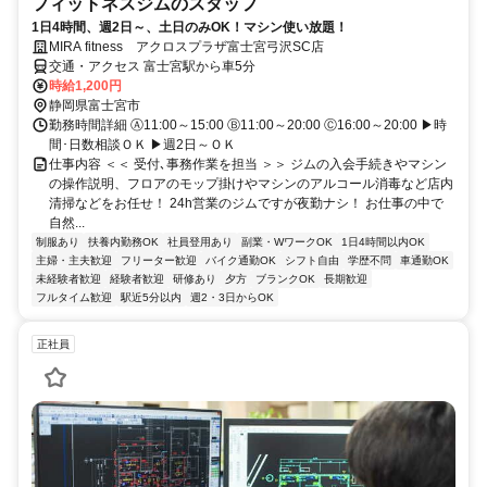
フィットネスジムのスタッフ
1日4時間、週2日～、土日のみOK！マシン使い放題！
MIRA fitness アクロスプラザ富士宮弓沢SC店
交通・アクセス 富士宮駅から車5分
時給1,200円
静岡県富士宮市
勤務時間詳細 Ⓐ11:00～15:00 Ⓑ11:00～20:00 Ⓒ16:00～20:00 ▶時
間･日数相談ＯＫ ▶週2日～ＯＫ
仕事内容 ＜＜ 受付､事務作業を担当 ＞＞ ジムの入会手続きやマシン
の操作説明、フロアのモップ掛けやマシンのアルコール消毒など店内
清掃などをお任せ！ 24h営業のジムですが夜勤ナシ！ お仕事の中で
自然...
制服あり
扶養内勤務OK
社員登用あり
副業・WワークOK
1日4時間以内OK
主婦・主夫歓迎
フリーター歓迎
バイク通勤OK
シフト自由
学歴不問
車通勤OK
未経験者歓迎
経験者歓迎
研修あり
夕方
ブランクOK
長期歓迎
フルタイム歓迎
駅近5分以内
週2・3日からOK
正社員