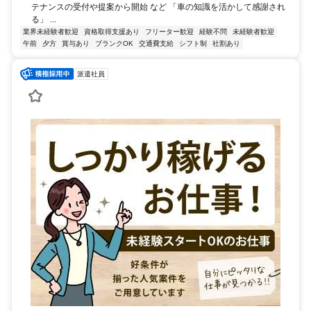
テナンスの受付や提案から開始 など 「車の知識を活かして感謝され
る」 ...
業界未経験者歓迎
資格取得支援あり
フリーター歓迎
経験不問
未経験者歓迎
午前
夕方
賞与あり
ブランクOK
交通費支給
シフト制
社割あり
派遣社員