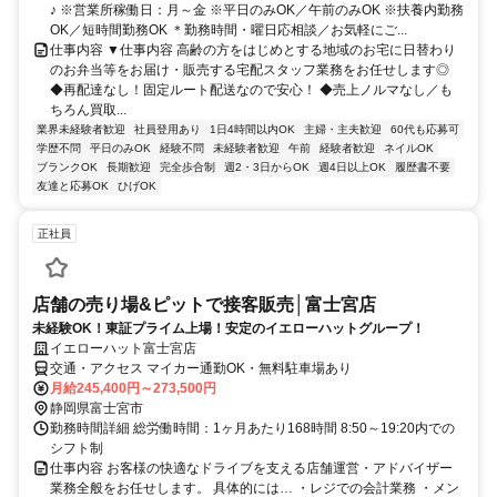
♪ ※営業所稼働日：月～金 ※平日のみOK／午前のみOK ※扶養内勤務
OK／短時間勤務OK ＊勤務時間・曜日応相談／お気軽にご...
仕事内容 ▼仕事内容 高齢の方をはじめとする地域のお宅に日替わり
のお弁当等をお届け・販売する宅配スタッフ業務をお任せします◎
◆再配達なし！固定ルート配送なので安心！ ◆売上ノルマなし／も
ちろん買取...
業界未経験者歓迎
社員登用あり
1日4時間以内OK
主婦・主夫歓迎
60代も応募可
学歴不問
平日のみOK
経験不問
未経験者歓迎
午前
経験者歓迎
ネイルOK
ブランクOK
長期歓迎
完全歩合制
週2・3日からOK
週4日以上OK
履歴書不要
友達と応募OK
ひげOK
正社員
店舗の売り場&ピットで接客販売│富士宮店
未経験OK！東証プライム上場！安定のイエローハットグループ！
イエローハット富士宮店
交通・アクセス マイカー通勤OK・無料駐車場あり
月給245,400円～273,500円
静岡県富士宮市
勤務時間詳細 総労働時間：1ヶ月あたり168時間 8:50～19:20内での
シフト制
仕事内容 お客様の快適なドライブを支える店舗運営・アドバイザー
業務全般をお任せします。 具体的には… ・レジでの会計業務 ・メン