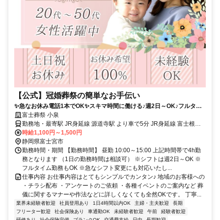
【公式】冠婚葬祭の簡単なお手伝い
✨急なお休み電話1本でOK✨スキマ時間に働ける♪週2日～OK♪フルタイ
ム勤務も◎休み希望100％対応♪
富士葬祭 小泉
勤務地・最寄駅 JR身延線 源道寺駅 より車で5分 JR身延線 富士根駅
より車で5分
時給1,100円～1,500円
静岡県富士宮市
勤務時間・期間 【勤務時間】 昼勤 10:00～15:00 上記時間帯で4h勤
務となります （1日の勤務時間は相談可） ※シフトは週2日～OK ※
フルタイム勤務もOK ※急なシフト変更にも対応いたし...
仕事内容 お仕事内容はとてもシンプルでカンタン♪ 地域のお客様への
・チラシ配布 ・アンケートのご依頼 ・各種イベントのご案内など 葬
儀に関するマナーや作法などに詳しくなくても全然OKです。 丁寧...
業界未経験者歓迎
社員登用あり
1日4時間以内OK
主婦・主夫歓迎
長期
フリーター歓迎
社会保険あり
車通勤OK
未経験者歓迎
午前
経験者歓迎
研修あり
社会保険完備
ブランクOK
交通費支給
日中
長期歓迎