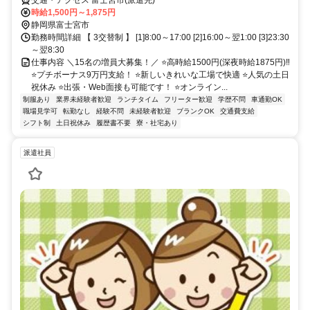
交通・アクセス 富士宮市(派遣先)
時給1,500円～1,875円
静岡県富士宮市
勤務時間詳細 【 3交替制 】 [1]8:00～17:00 [2]16:00～翌1:00 [3]23:30
～翌8:30
仕事内容 ＼15名の増員大募集！／ ⭐高時給1500円(深夜時給1875円)‼
⭐プチボーナス9万円支給！ ⭐新しいきれいな工場で快適 ⭐人気の土日
祝休み ⭐出張・Web面接も可能です！ ⭐オンライン...
制服あり
業界未経験者歓迎
ランチタイム
フリーター歓迎
学歴不問
車通勤OK
職場見学可
転勤なし
経験不問
未経験者歓迎
ブランクOK
交通費支給
シフト制
土日祝休み
履歴書不要
寮・社宅あり
派遣社員