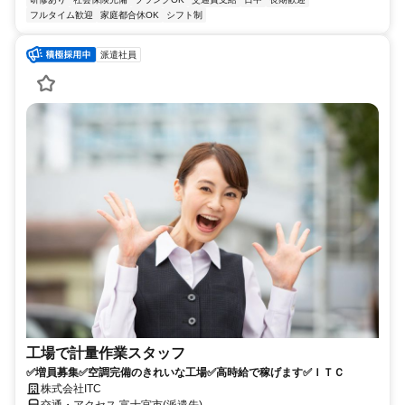
フルタイム歓迎
家庭都合休OK
シフト制
派遣社員
工場で計量作業スタッフ
✅増員募集✅空調完備のきれいな工場✅高時給で稼げます✅ＩＴＣ
株式会社ITC