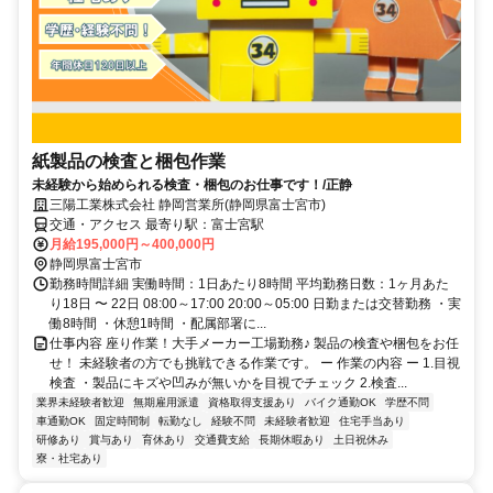
紙製品の検査と梱包作業
未経験から始められる検査・梱包のお仕事です！/正静
三陽工業株式会社 静岡営業所(静岡県富士宮市)
交通・アクセス 最寄り駅：富士宮駅
月給195,000円～400,000円
静岡県富士宮市
勤務時間詳細 実働時間：1日あたり8時間 平均勤務日数：1ヶ月あた
り18日 〜 22日 08:00～17:00 20:00～05:00 日勤または交替勤務 ・実
働8時間 ・休憩1時間 ・配属部署に...
仕事内容 座り作業！大手メーカー工場勤務♪ 製品の検査や梱包をお任
せ！ 未経験者の方でも挑戦できる作業です。 ー 作業の内容 ー 1.目視
検査 ・製品にキズや凹みが無いかを目視でチェック 2.検査...
業界未経験者歓迎
無期雇用派遣
資格取得支援あり
バイク通勤OK
学歴不問
車通勤OK
固定時間制
転勤なし
経験不問
未経験者歓迎
住宅手当あり
研修あり
賞与あり
育休あり
交通費支給
長期休暇あり
土日祝休み
寮・社宅あり