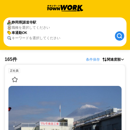
静岡県
源道寺駅
職種を選択してください
車通勤OK
キーワードを選択してください
165件
条件保存
関連度順
正社員