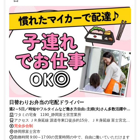
日替わりお弁当の宅配ドライバー
週2～5日／時短やフルタイムなど働き方自由♪主婦(夫)さん多数活躍中！
サポート体制バッチリなのでお子さんの行事でのお休みなども取りやす
ワタミの宅食 1190_静岡富士宮営業所
い◎
アクセス ＪＲ身延線 源道寺東口徒歩約15分、ＪＲ身延線 富士宮北口
徒歩約24分、ＪＲ身延線 富士根徒歩約29分
完全歩合制
静岡県富士宮市
勤務時間 9:00～17:00の営業時間の中で、自由に働いていただけます