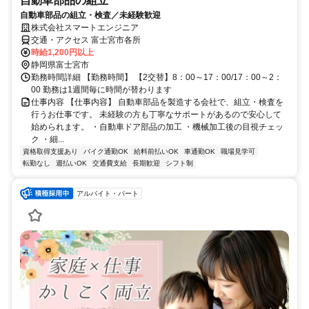
自動車部品の組立
自動車部品の組立・検査／未経験歓迎
株式会社スマートエンジニア
交通・アクセス 富士宮市各所
時給1,200円以上
静岡県富士宮市
勤務時間詳細 【勤務時間】 【2交替】8：00～17：00/17：00～2：
00 勤務は1週間毎に時間が替わります
仕事内容 【仕事内容】 自動車部品を製造する会社で、組立・検査を
行うお仕事です。 未経験の方も丁寧なサポートがあるので安心して
始められます。 ・自動車ドア部品の加工 ・機械加工後の目視チェッ
ク ・細...
資格取得支援あり
バイク通勤OK
給料前払いOK
車通勤OK
職場見学可
転勤なし
週払いOK
交通費支給
長期歓迎
シフト制
アルバイト・パート