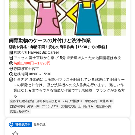
飼育動物のケースの片付けと洗浄作業
経験や資格・年齢不問！安心の簡単作業【15:30までの勤務】
株式会社Harvest Biz Career
アクセス 富士宮駅から車で15分 ※派遣求人のため地図情報は市役所
などの位置になっております。ご了承ください。
時給1,400円～1,890円
静岡県富士宮市
勤務時間 08:00～15:30
仕事内容 具体的には 実験用マウスを飼育している施設にて 飼育ケー
スの掃除と片付け、 及び洗浄機への投入作業を行います。 難しい作
業はなし★誰でもできる簡単な作業です♪ 未経験・ブランクがある方
も...
業界未経験者歓迎
資格取得支援あり
バイク通勤OK
学歴不問
車通勤OK
固定時間制
経験不問
ブランクOK
交通費支給
土日祝休み
履歴書不要
友達と応募OK
業務委託