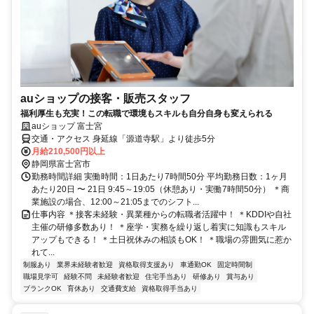
auショップの接客・販売スタッフ
福利厚生も充実！この転職で環境もスキルも自分自身も変えられる
auショップ 富士宮
交通・アクセス 身延線「源道寺駅」より徒歩5分
月給210,500円以上
静岡県富士宮市
勤務時間詳細 実働時間：1日あたり7時間50分 平均勤務日数：1ヶ月
あたり20日 〜 21日 9:45～19:05（休憩あり・実働7時間50分） ＊商
業施設の場合、12:00～21:05までのシフト...
仕事内容 ＊接客未経験・異業種からの転職者活躍中！ ＊KDDIや自社
主催の研修多数あり！ ＊座学・実務を繰り返し着実に知識もスキル
アップもできる！ ＊土日祝休みの相談もOK！ ＊職場の雰囲気に惹か
れて...
制服あり
業界未経験者歓迎
資格取得支援あり
車通勤OK
固定時間制
職場見学可
経験不問
未経験者歓迎
住宅手当あり
研修あり
賞与あり
ブランクOK
育休あり
交通費支給
資格取得手当あり