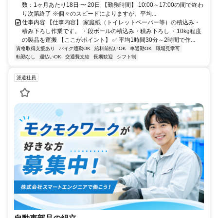
数：1ヶ月あたり18日 〜 20日 【勤務時間】 10:00～17:00の間で終わ
り次第終了 ※個々のスピードによりますが、平均...
仕事内容 【仕事内容】 家庭紙（トイレットペーパー等）の積込み・
積み下ろし作業です。 ・段ボールの積込み・積み下ろし ・10kg程度
の製品を運搬 【ここがポイント】 ✅ 平均1時間30分～2時間で作...
資格取得支援あり
バイク通勤OK
給料前払いOK
車通勤OK
職場見学可
転勤なし
週払いOK
交通費支給
長期歓迎
シフト制
派遣社員