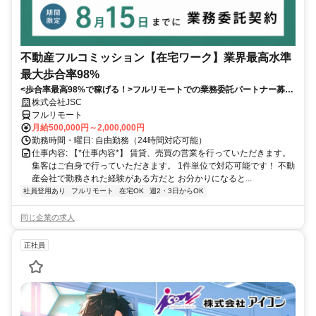
不動産フルコミッション【在宅ワーク】業界最高水準
最大歩合率98%
<歩合率最高98%で稼げる！>フルリモートでの業務委託パートナー募
集！1件単位で対応可能！
株式会社JSC
フルリモート
月給500,000円～2,000,000円
勤務時間・曜日: 自由勤務（24時間対応可能）
仕事内容: 【*仕事内容*】 賃貸、売買の営業を行っていただきます。
集客はご自身で行っていただきます。 1件単位で対応可能です！ 不動
産会社で勤務された経験がある方だと お分かりになると...
社員登用あり
フルリモート
在宅OK
週2・3日からOK
同じ企業の求人
正社員