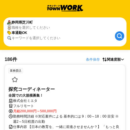
静岡県
芝川町
職種を選択してください
車通勤OK
キーワードを選択してください
186件
条件保存
関連度順
業務委託
探究コーディネーター
全国での大規模募集！
株式会社ミエタ
フルリモート
月給200,000円～500,000円
勤務時間詳細 ※対応案件による 基本的には 9：00～18：00 目安 ※
週2～5日程度の出勤
仕事内容 【日本の教育を、一緒に前進させませんか？】 「もっと良