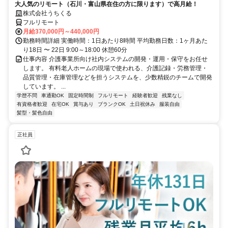
大人気のリモート（石川・富山県在住の方に限ります）で高月給！
株式会社うちくる
フルリモート
月給370,000円～440,000円
勤務時間詳細 実働時間：1日あたり8時間 平均勤務日数：1ヶ月あた
り18日 〜 22日 9:00～18:00 休憩60分
仕事内容 介護事業所向け社内システムの開発・運用・保守をお任せ
します。 有料老人ホームの現場で使われる、介護記録・労務管理・
品質管理・在庫管理などを担うシステムを、少数精鋭のチームで開発
しています。 ...
学歴不問
車通勤OK
固定時間制
フルリモート
経験者歓迎
残業なし
有資格者歓迎
在宅OK
賞与あり
ブランクOK
土日祝休み
服装自由
髪型・髪色自由
正社員