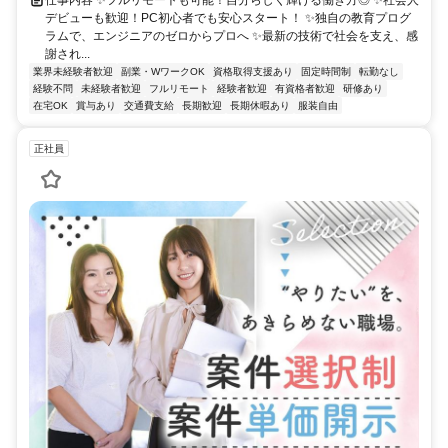
デビューも歓迎！PC初心者でも安心スタート！ ✨独自の教育プログ
ラムで、エンジニアのゼロからプロへ ✨最新の技術で社会を支え、感
謝され...
業界未経験者歓迎
副業・WワークOK
資格取得支援あり
固定時間制
転勤なし
経験不問
未経験者歓迎
フルリモート
経験者歓迎
有資格者歓迎
研修あり
在宅OK
賞与あり
交通費支給
長期歓迎
長期休暇あり
服装自由
正社員