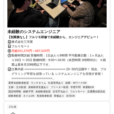
未経験のシステムエンジニア
【別業務なし】フルリモ研修で未経験から、エンジニアデビュー！
株式会社三河屋
フルリモート
月給251,370円～687,525円
勤務時間詳細 実働時間：1日あたり8時間 平均勤務日数：1ヶ月あた
り18日 〜 20日 勤務時間：9:00〜18:00（休憩時間 1時間00分） ※残
業は基本月20時間以下です。
仕事内容 ======================= 20−30代活躍中！ 現在、プロ
グラミング学習を頑張っている システムエンジニアを目指す皆様！
=======================...
業界未経験者歓迎
ランチタイム
社員登用あり
副業・WワークOK
主婦・主夫歓迎
資格取得支援あり
フリーター歓迎
学歴不問
車通勤OK
固定時間制
経験不問
未経験者歓迎
住宅手当あり
フルリモート
交通費全額支給
経験者歓迎
ネイルOK
有資格者歓迎
研修あり
在宅OK
正社員