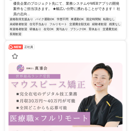
優良企業のプロジェクト先にて、業務システムやWEBアプリの開発
案件をご担当頂きます。 ★幅広い分野に携わることができます！ 社
員の志向...
資格取得支援あり
バイク通勤OK
学歴不問
車通勤OK
固定時間制
転勤なし
未経験者歓迎
住宅手当あり
フルリモート
交通費全額支給
経験者歓迎
残業なし
有資格者歓迎
研修あり
在宅OK
賞与あり
ブランクOK
育休あり
交通費支給
長期歓迎
正社員