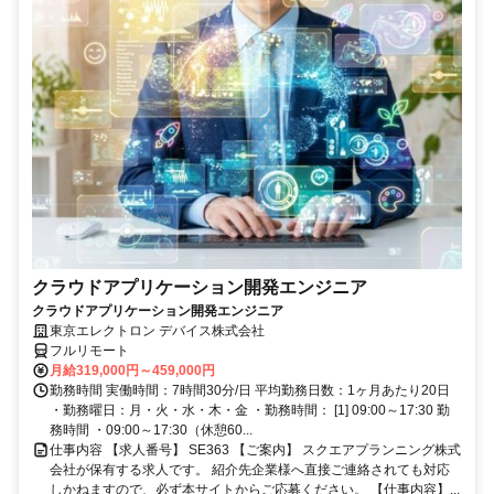
クラウドアプリケーション開発エンジニア
クラウドアプリケーション開発エンジニア
東京エレクトロン デバイス株式会社
フルリモート
月給319,000円～459,000円
勤務時間 実働時間：7時間30分/日 平均勤務日数：1ヶ月あたり20日
・勤務曜日：月・火・水・木・金 ・勤務時間： [1] 09:00～17:30 勤
務時間 ・09:00～17:30（休憩60...
仕事内容 【求人番号】 SE363 【ご案内】 スクエアプランニング株式
会社が保有する求人です。 紹介先企業様へ直接ご連絡されても対応
しかねますので、必ず本サイトからご応募ください。 【仕事内容】...