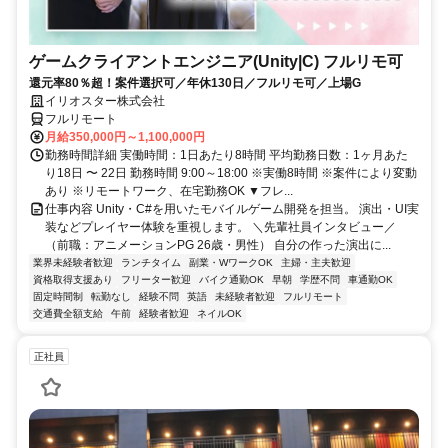
ゲームクライアントエンジニア(Unity|C) フルリモ可
還元率80％超！案件選択可／年休130日／フルリモ可／上場G
イリオスター株式会社
フルリモート
月給350,000円～1,100,000円
勤務時間詳細 実働時間：1日あたり8時間 平均勤務日数：1ヶ月あた
り18日 〜 22日 勤務時間 9:00～18:00 ※実働8時間 ※案件により変動
あり ※リモートワーク、在宅勤務OK ▼フレ...
仕事内容 Unity・C#を用いたモバイルゲーム開発を担当。 演出・UI実
装などプレイヤー体験を重視します。 ＼先輩社員インタビュー／
（前職：アニメーションPG 26歳・男性） 自分の作った演出に...
業界未経験者歓迎
ランチタイム
副業・WワークOK
主婦・主夫歓迎
資格取得支援あり
フリーター歓迎
バイク通勤OK
早朝
学歴不問
車通勤OK
固定時間制
転勤なし
経験不問
英語
未経験者歓迎
フルリモート
交通費全額支給
午前
経験者歓迎
ネイルOK
正社員