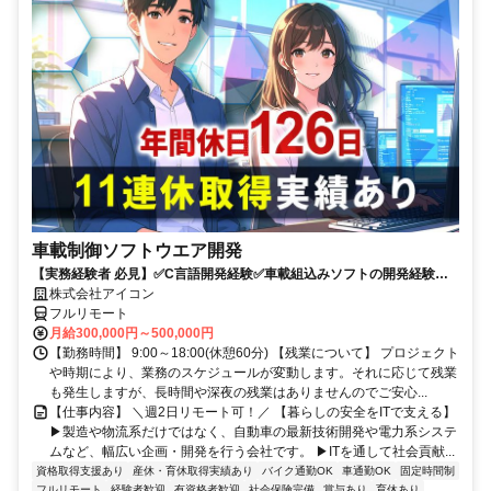
車載制御ソフトウエア開発
【実務経験者 必見】✅C言語開発経験✅車載組込みソフトの開発経験 ✅
年間休日126日+有給✅週2程度リモート可✅9時～18時勤務
株式会社アイコン
フルリモート
月給300,000円～500,000円
【勤務時間】 9:00～18:00(休憩60分) 【残業について】 プロジェクト
や時期により、業務のスケジュールが変動します。それに応じて残業
も発生しますが、長時間や深夜の残業はありませんのでご安心...
【仕事内容】 ＼週2日リモート可！／ 【暮らしの安全をITで支える】
▶製造や物流系だけではなく、自動車の最新技術開発や電力系システ
ムなど、幅広い企画・開発を行う会社です。 ▶ITを通して社会貢献...
資格取得支援あり
産休・育休取得実績あり
バイク通勤OK
車通勤OK
固定時間制
フルリモート
経験者歓迎
有資格者歓迎
社会保険完備
賞与あり
育休あり