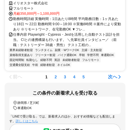
イリオスター株式会社
フルリモート
月給350,000円～1,100,000円
勤務時間詳細 実働時間：1日あたり8時間 平均勤務日数：1ヶ月あた
り18日 〜 22日 勤務時間 9:00～18:00 ※実働8時間 ※案件により変動
あり ※リモートワーク、在宅勤務OK ▼フレ...
仕事内容 Playwright・Cypress・Jestを活用した自動テスト設計を担
当。 CIとの連携構築も行います。 ＼先輩社員インタビュー／ （前
職：テストリーダー 38歳・男性） テスト工程の...
業界未経験者歓迎
ランチタイム
副業・WワークOK
主婦・主夫歓迎
資格取得支援あり
フリーター歓迎
バイク通勤OK
早朝
学歴不問
車通勤OK
固定時間制
転勤なし
経験不問
英語
未経験者歓迎
フルリモート
交通費全額支給
午前
経験者歓迎
ネイルOK
前へ
次へ
1
2
3
4
5
この条件の新着求人を受け取る
静岡県 / 芝川町
車通勤OK
「LINEで受け取る」では、新着求人のほか、おすすめ情報なども配信しま
す。
詳しくはこちら