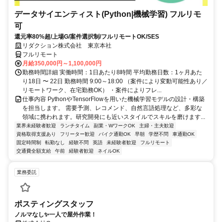
データサイエンティスト(Python|機械学習) フルリモ
可
還元率80%超/上場G/案件選択制/フルリモートOK/SES
リダクション株式会社 東京本社
フルリモート
月給350,000円～1,100,000円
勤務時間詳細 実働時間：1日あたり8時間 平均勤務日数：1ヶ月あた
り18日 〜 22日 勤務時間 9:00～18:00 （案件により変動可能性あり／
リモートワーク、在宅勤務OK） ・案件によりフレ...
仕事内容 PythonやTensorFlowを用いた機械学習モデルの設計・構築
を担当します。 需要予測、レコメンド、自然言語処理など、多彩な
領域に携われます。研究開発にも近いスタイルでスキルを磨けます...
業界未経験者歓迎
ランチタイム
副業・WワークOK
主婦・主夫歓迎
資格取得支援あり
フリーター歓迎
バイク通勤OK
早朝
学歴不問
車通勤OK
固定時間制
転勤なし
経験不問
英語
未経験者歓迎
フルリモート
交通費全額支給
午前
経験者歓迎
ネイルOK
業務委託
ポスティングスタッフ
ノルマなし✨一人で屋外作業！