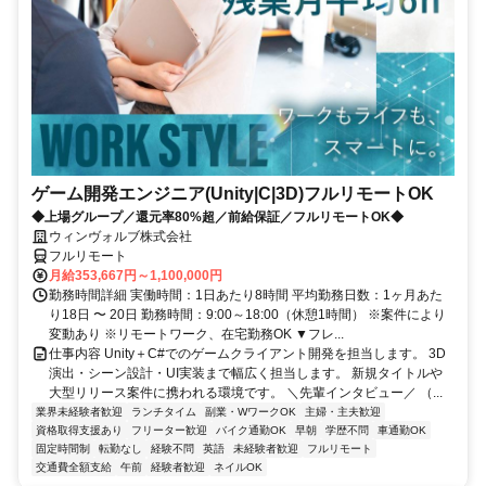
ゲーム開発エンジニア(Unity|C|3D)フルリモートOK
◆上場グループ／還元率80%超／前給保証／フルリモートOK◆
ウィンヴォルブ株式会社
フルリモート
月給353,667円～1,100,000円
勤務時間詳細 実働時間：1日あたり8時間 平均勤務日数：1ヶ月あた
り18日 〜 20日 勤務時間：9:00～18:00（休憩1時間） ※案件により
変動あり ※リモートワーク、在宅勤務OK ▼フレ...
仕事内容 Unity＋C#でのゲームクライアント開発を担当します。 3D
演出・シーン設計・UI実装まで幅広く担当します。 新規タイトルや
大型リリース案件に携われる環境です。 ＼先輩インタビュー／ （...
業界未経験者歓迎
ランチタイム
副業・WワークOK
主婦・主夫歓迎
資格取得支援あり
フリーター歓迎
バイク通勤OK
早朝
学歴不問
車通勤OK
固定時間制
転勤なし
経験不問
英語
未経験者歓迎
フルリモート
交通費全額支給
午前
経験者歓迎
ネイルOK