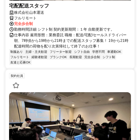
宅配配送スタッフ
株式会社山本運送
フルリモート
完全歩合制
勤務時間詳細 シフト制 契約更新期間：１年 自動更新です。
仕事内容 雇用形態：業務委託 職種：配送/宅配/セールスドライバー
朝、7時頃から19時から21時までの配送スタッフ募集！ 19から21時
配達時間の荷物を配り次第帰社して終了のお仕事！
制服あり
主婦・主夫歓迎
フリーター歓迎
シフト自由
学歴不問
車通勤OK
フルリモート
経験者歓迎
ブランクOK
長期歓迎
完全歩合制
シフト制
友達と応募OK
契約社員