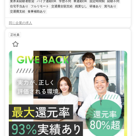
業界未経験者歓迎
バイク通勤OK
学歴不問
車通勤OK
固定時間制
経験不問
住宅手当あり
フルリモート
交通費全額支給
残業なし
研修あり
賞与あり
交通費支給
食事補助あり
同じ企業の求人
正社員