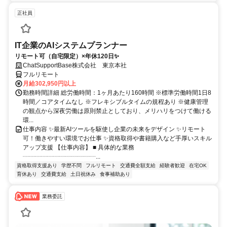
正社員
IT企業のAIシステムプランナー
リモート可（自宅限定）×年休120日✨
ChatSupportBase株式会社 東京本社
フルリモート
月給302,950円以上
勤務時間詳細 総労働時間：1ヶ月あたり160時間 ※標準労働時間1日8
時間／コアタイムなし ※フレキシブルタイムの規程あり ※健康管理
の観点から深夜労働は原則禁止としており、メリハリをつけて働ける
環...
仕事内容 ✨最新AIツールを駆使し企業の未来をデザイン ✨リモート
可！働きやすい環境でお仕事 ✨資格取得や書籍購入など手厚いスキル
アップ支援 【仕事内容】 ■ 具体的な業務
┈┈┈┈┈┈┈┈┈┈┈┈...
資格取得支援あり
学歴不問
フルリモート
交通費全額支給
経験者歓迎
在宅OK
育休あり
交通費支給
土日祝休み
食事補助あり
業務委託