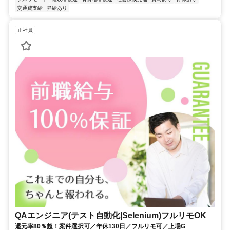
交通費支給
昇給あり
正社員
QAエンジニア(テスト自動化|Selenium)フルリモOK
還元率80％超！案件選択可／年休130日／フルリモ可／上場G