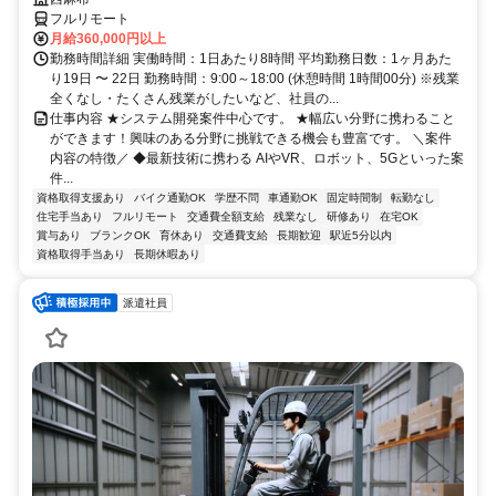
フルリモート
月給360,000円以上
勤務時間詳細 実働時間：1日あたり8時間 平均勤務日数：1ヶ月あた
り19日 〜 22日 勤務時間：9:00～18:00 (休憩時間 1時間00分) ※残業
全くなし・たくさん残業がしたいなど、社員の...
仕事内容 ★システム開発案件中心です。 ★幅広い分野に携わること
ができます！興味のある分野に挑戦できる機会も豊富です。 ＼案件
内容の特徴／ ◆最新技術に携わる AIやVR、ロボット、5Gといった案
件...
資格取得支援あり
バイク通勤OK
学歴不問
車通勤OK
固定時間制
転勤なし
住宅手当あり
フルリモート
交通費全額支給
残業なし
研修あり
在宅OK
賞与あり
ブランクOK
育休あり
交通費支給
長期歓迎
駅近5分以内
資格取得手当あり
長期休暇あり
派遣社員