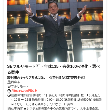
SEフルリモート可・年休135・有休100%消化・選べ
る案件
若手SEのキャリア形成に強い・住宅手当も◎定着率98%◎
西麻布
フルリモート
月給310,000円以上
勤務時間詳細 実働時間：1日あたり8時間 平均勤務日数：1ヶ月あた
り19日 〜 22日 勤務時間：9:00～18:00 (休憩時間 1時間00分) ※残業
全くなし・たくさん残業がしたいなど、社員の...
仕事内容 ★システム開発案件中心の業務内容です。 大手上場企業、