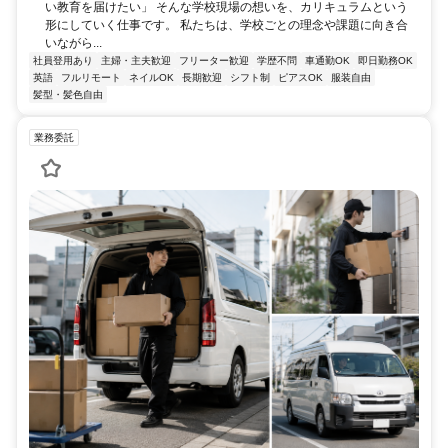
い教育を届けたい」 そんな学校現場の想いを、カリキュラムという
形にしていく仕事です。 私たちは、学校ごとの理念や課題に向き合
いながら...
社員登用あり
主婦・主夫歓迎
フリーター歓迎
学歴不問
車通勤OK
即日勤務OK
英語
フルリモート
ネイルOK
長期歓迎
シフト制
ピアスOK
服装自由
髪型・髪色自由
業務委託