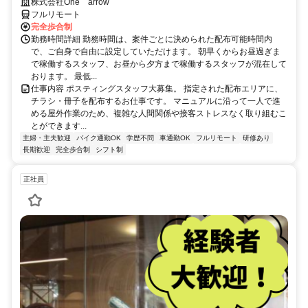
株式会社One arrow
フルリモート
完全歩合制
勤務時間詳細 勤務時間は、案件ごとに決められた配布可能時間内
で、ご自身で自由に設定していただけます。 朝早くからお昼過ぎま
で稼働するスタッフ、お昼から夕方まで稼働するスタッフが混在して
おります。 最低...
仕事内容 ポスティングスタッフ大募集。 指定された配布エリアに、
チラシ・冊子を配布するお仕事です。 マニュアルに沿って一人で進
める屋外作業のため、複雑な人間関係や接客ストレスなく取り組むこ
とができます...
主婦・主夫歓迎
バイク通勤OK
学歴不問
車通勤OK
フルリモート
研修あり
長期歓迎
完全歩合制
シフト制
正社員