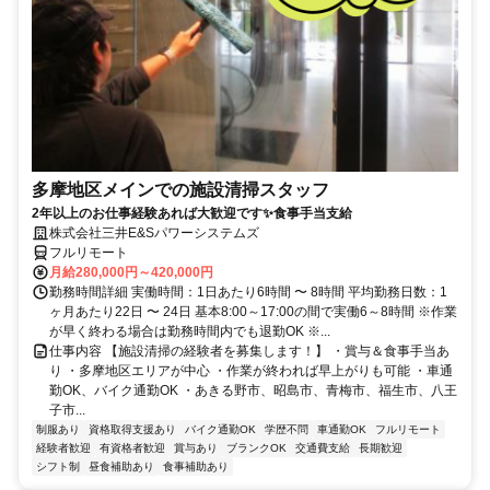
多摩地区メインでの施設清掃スタッフ
2年以上のお仕事経験あれば大歓迎です✨食事手当支給
株式会社三井E&Sパワーシステムズ
フルリモート
月給280,000円～420,000円
勤務時間詳細 実働時間：1日あたり6時間 〜 8時間 平均勤務日数：1
ヶ月あたり22日 〜 24日 基本8:00～17:00の間で実働6～8時間 ※作業
が早く終わる場合は勤務時間内でも退勤OK ※...
仕事内容 【施設清掃の経験者を募集します！】 ・賞与＆食事手当あ
り ・多摩地区エリアが中心 ・作業が終われば早上がりも可能 ・車通
勤OK、バイク通勤OK ・あきる野市、昭島市、青梅市、福生市、八王
子市...
制服あり
資格取得支援あり
バイク通勤OK
学歴不問
車通勤OK
フルリモート
経験者歓迎
有資格者歓迎
賞与あり
ブランクOK
交通費支給
長期歓迎
シフト制
昼食補助あり
食事補助あり