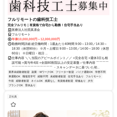
フルリモートの歯科技工士
完全フルリモ｜有資格で自宅から勤務！住宅手当あり
医療法人社団真凛会
フルリモート
年俸10,000,000円～12,000,000円
勤務時間詳細 総労働時間：1週あたり40時間 9:00～13:00／14:30～
18:30（休憩90分） ※月～土曜日 9:00～13:00／14:00～18:00（休憩
60分） ※日曜日・祝日 ...
仕事内容 ＼＼当院のアピールポイント／／ ⭐完全在宅 ⭐週休3日も相
談可能 ⭐賞与年4回 ⭐全国80医院以上の安定基盤 ✅仕事内容 ￣￣￣￣
￣￣￣￣￣￣￣￣￣￣￣￣￣ ・スキャンデータに基づいた初...
業界未経験者歓迎
副業・WワークOK
フリーター歓迎
バイク通勤OK
学歴不問
車通勤OK
職場見学可
経験不問
未経験者歓迎
住宅手当あり
フルリモート
午前
経験者歓迎
ネイルOK
残業なし
有資格者歓迎
研修あり
夕方
ブランクOK
育休あり
正社員