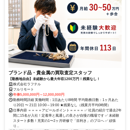
ブランド品・貴金属の買取査定スタッフ
【勤務地自由】未経験から最大年収1200万円！残業なし！
株式会社ラフテル
フルリモート
年俸5,000,000円～12,000,000円
勤務時間詳細 実働時間：1日あたり8時間 平均勤務日数：1ヶ月あた
り20日 〜 21日 10:00～19:00 ★残業なし（残業月平均0時間）
仕事内容 ＝＝＝＝アピールポイント＝＝＝＝ ✅ 社員の紹介で過去2年
間に15名が入社！定着率と風通しの良さが自慢の職場です ✅ 未経験
スタート多数！充実の1〜2ヶ月研修で「目利き」のプロへ ✅ 頑張
り...