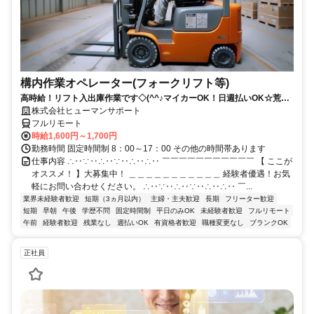
構内作業オペレーター(フォークリフト等)
高時給！リフト入出庫作業です◇(^^♪マイカーOK！日週払いOK☆荒本
駅★【シゴト№0619】
株式会社ヒューマンサポート
フルリモート
時給1,600円～1,700円
勤務時間 固定時間制 8：00～17：00 その他の時間帯あります
仕事内容 ∴‥∵‥∴‥∵‥∴‥∴‥ ￣￣￣￣￣￣￣￣￣￣￣ 【 ここが
オススメ！ 】大募集中！ ＿＿＿＿＿＿＿＿＿＿＿ 経験者優遇！お気
軽にお問い合わせください。 ∴‥∵‥∴‥∵‥∴‥∴‥ ￣...
業界未経験者歓迎
短期（3ヵ月以内）
主婦・主夫歓迎
長期
フリーター歓迎
短期
早朝
午後
学歴不問
固定時間制
平日のみOK
未経験者歓迎
フルリモート
午前
経験者歓迎
残業なし
週払いOK
有資格者歓迎
職種変更なし
ブランクOK
正社員