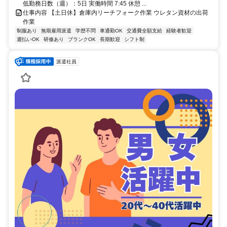
低勤務日数（週）：5日 実働時間 7:45 休憩 ...
仕事内容 【土日休】倉庫内リーチフォーク作業 ウレタン資材の出荷
作業
制服あり
無期雇用派遣
学歴不問
車通勤OK
交通費全額支給
経験者歓迎
週払いOK
研修あり
ブランクOK
長期歓迎
シフト制
派遣社員