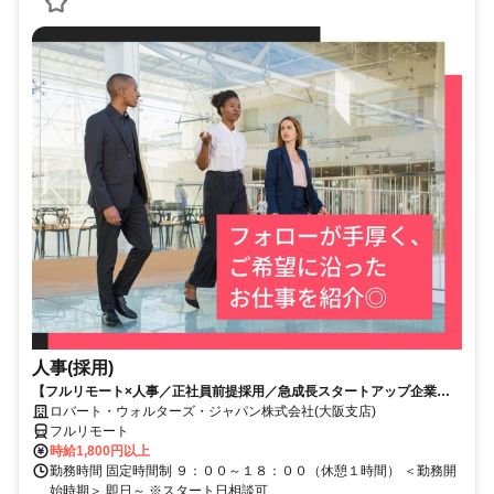
人事(採用)
【フルリモート×人事／正社員前提採用／急成長スタートアップ企業／
英語】Robert Walters
ロバート・ウォルターズ・ジャパン株式会社(大阪支店)
フルリモート
時給1,800円以上
勤務時間 固定時間制 ９：００～１８：００（休憩１時間） ＜勤務開
始時期＞ 即日～ ※スタート日相談可