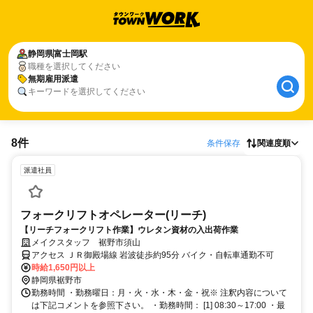
静岡県
富士岡駅
職種を選択してください
無期雇用派遣
キーワードを選択してください
8件
条件保存
関連度順
派遣社員
フォークリフトオペレーター(リーチ)
【リーチフォークリフト作業】ウレタン資材の入出荷作業
メイクスタッフ 裾野市須山
アクセス ＪＲ御殿場線 岩波徒歩約95分 バイク・自転車通勤不可
時給1,650円以上
静岡県裾野市
勤務時間 ・勤務曜日：月・火・水・木・金・祝※ 注釈内容について
は下記コメントを参照下さい。 ・勤務時間： [1] 08:30～17:00 ・最