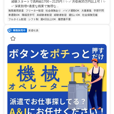
経験スタートで高時給1700～2125円！✨ ✅ 月収例35万円以上可！✨
✅ 深夜割増×適度な残業で無理な...
無期雇用派遣
フリーター歓迎
社会保険あり
バイク通勤OK
大量募集
学歴不問
車通勤OK
職場見学可
未経験者歓迎
経験者歓迎
週払いOK
社会保険完備
フルタイム歓迎
シフト制
週4日以上OK
履歴書不要
派遣社員