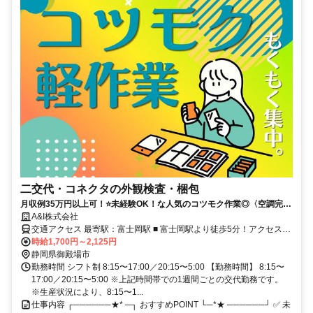
二交代・コネクタの外観検査・梱包
月収例35万円以上可！⭐未経験OK！な人気のコツモク作業◎〈空調完
備〉〈残業少なめ〉〈深夜割増あり〉
A&I株式会社
交通アクセス 最寄駅：富士岡駅 ■ 富士岡駅より徒歩5分！アクセス良
好◎ ■ 車、自転車での通勤OK！
時給1,700円～2,125円
静岡県御殿場市
勤務時間 シフト制 8:15〜17:00／20:15〜5:00 【勤務時間】 8:15〜
17:00／20:15〜5:00 ※上記時間帯での1週間ごとの交代勤務です。
※生産状況により、8:15〜1...
仕事内容 ┌──────★* ─┐ おすすめPOINT └─*★ ──────┘ ✅ 未