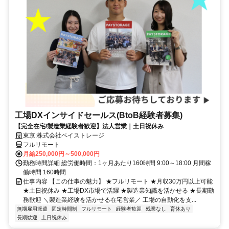
工場DXインサイドセールス(BtoB経験者募集)
【完全在宅/製造業経験者歓迎】法人営業｜土日祝休み
東京:株式会社ペイストレージ
フルリモート
月給250,000円～500,000円
勤務時間詳細 総労働時間：1ヶ月あたり160時間 9:00～18:00 月間稼
働時間 160時間
仕事内容 【この仕事の魅力】 ★フルリモート ★月収30万円以上可能
★土日祝休み ★工場DX市場で活躍 ★製造業知識を活かせる ★長期勤
務歓迎 ＼製造業経験を活かせる在宅営業／ 工場の自動化を支...
無期雇用派遣
固定時間制
フルリモート
経験者歓迎
残業なし
育休あり
長期歓迎
土日祝休み