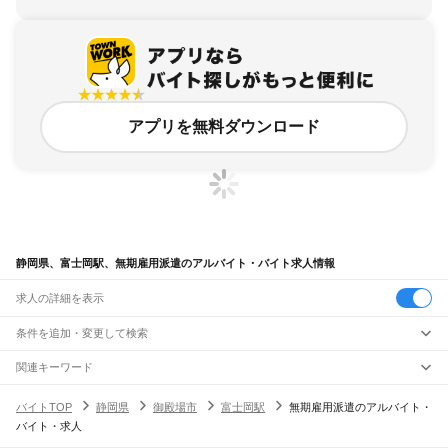
アプリを無料ダウンロード
静岡県、富士岡駅、無期雇用派遣のアルバイト・バイト求人情報
求人の詳細を表示
条件を追加・変更して検索
市区町村を追加・変更
関連キーワード
完全在宅ワーク 全国
シール貼り 在宅
現在地周辺
ガチャガチャ
犬カフェ
静岡県
駅を追加・変更
バイトTOP
静岡県
御殿場市
富士岡駅
無期雇用派遣のアルバイト・
静岡県
すべて
バイト・求人
静岡市
すべて
職種を追加・変更
JR東海道本線(東京～熱海)
葵区
駿河区
清水区