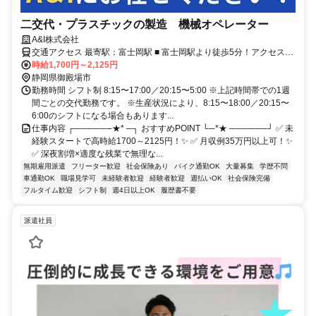
二交代・プラスチックの製造 機械オペレーター
A&I株式会社
交通アクセス 最寄駅：富士岡駅 ■ 富士岡駅より徒歩5分！アクセス良
好◎ ■ 車、自転車での通勤OK！
時給1,700円～2,125円
静岡県御殿場市
勤務時間 シフト制 8:15〜17:00／20:15〜5:00 ※上記時間帯での1週
間ごとの交代勤務です。 ※生産状況により、8:15〜18:00／20:15〜
6:00のシフトになる場合もあります...
仕事内容 ┌──────★* ─┐ おすすめPOINT └─*★ ──────┘ ✅ 未
経験スタートで高時給1700～2125円！✨ ✅ 月収例35万円以上可！✨
✅ 深夜割増×適度な残業で無理な...
無期雇用派遣
フリーター歓迎
社会保険あり
バイク通勤OK
大量募集
学歴不問
車通勤OK
職場見学可
未経験者歓迎
経験者歓迎
週払いOK
社会保険完備
フルタイム歓迎
シフト制
週4日以上OK
履歴書不要
派遣社員