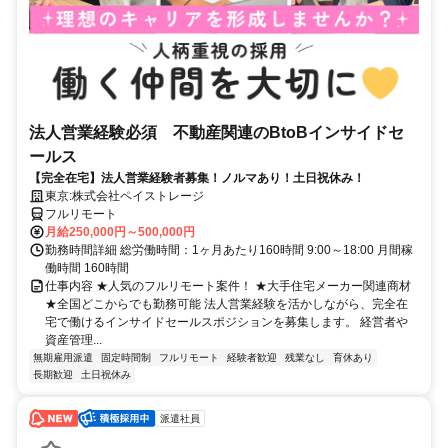
法人営業経験必須 不動産関連のBtoBインサイドセ
ールス
【完全在宅】法人営業経験者募集！ノルマあり！土日祝休み！
東京:株式会社ペイストレージ
フルリモート
月給250,000円～500,000円
勤務時間詳細 総労働時間：1ヶ月あたり160時間 9:00～18:00 月間稼
働時間 160時間
仕事内容 ★人気のフルリモート案件！ ★大手住宅メーカー関連商材
★全国どこからでも勤務可能 法人営業経験を活かしながら、完全在
宅で働けるインサイドセールスポジションを募集します。 経営者や
資産管理...
無期雇用派遣
固定時間制
フルリモート
経験者歓迎
残業なし
育休あり
長期歓迎
土日祝休み
派遣社員