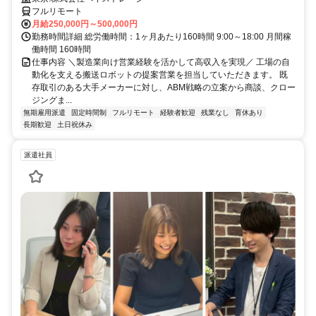
フルリモート
月給250,000円～500,000円
勤務時間詳細 総労働時間：1ヶ月あたり160時間 9:00～18:00 月間稼
働時間 160時間
仕事内容 ＼製造業向け営業経験を活かして高収入を実現／ 工場の自
動化を支える搬送ロボットの提案営業を担当していただきます。 既
存取引のある大手メーカーに対し、ABM戦略の立案から商談、クロー
ジングま...
無期雇用派遣
固定時間制
フルリモート
経験者歓迎
残業なし
育休あり
長期歓迎
土日祝休み
派遣社員