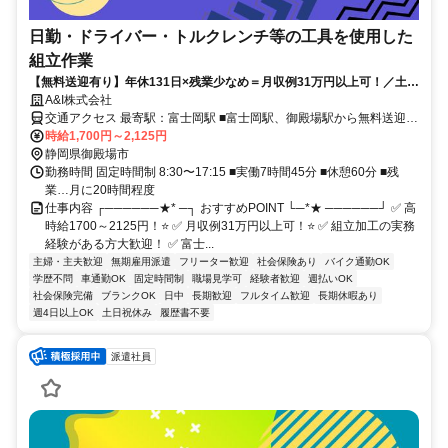
日勤・ドライバー・トルクレンチ等の工具を使用した
組立作業
【無料送迎有り】年休131日×残業少なめ＝月収例31万円以上可！／土日
祝休み／8:30〜17:15／空調完備／組立経験者大歓迎！
A&I株式会社
交通アクセス 最寄駅：富士岡駅 ■富士岡駅、御殿場駅から無料送迎あ
り！⭐ ■車、自転車での通勤OK！
時給1,700円～2,125円
静岡県御殿場市
勤務時間 固定時間制 8:30〜17:15 ■実働7時間45分 ■休憩60分 ■残
業…月に20時間程度
仕事内容 ┌──────★* ─┐ おすすめPOINT └─*★ ──────┘ ✅ 高
時給1700～2125円！⭐ ✅ 月収例31万円以上可！⭐ ✅ 組立加工の実務
経験がある方大歓迎！ ✅ 富士...
主婦・主夫歓迎
無期雇用派遣
フリーター歓迎
社会保険あり
バイク通勤OK
学歴不問
車通勤OK
固定時間制
職場見学可
経験者歓迎
週払いOK
社会保険完備
ブランクOK
日中
長期歓迎
フルタイム歓迎
長期休暇あり
週4日以上OK
土日祝休み
履歴書不要
派遣社員