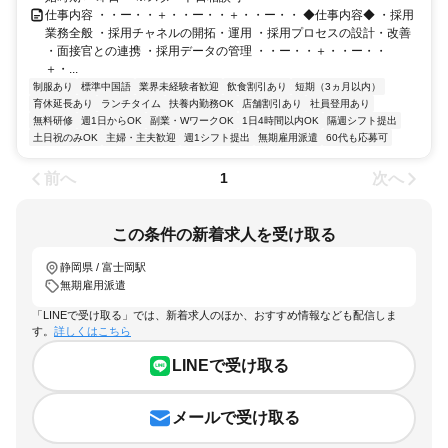
仕事内容 ・・ー・・＋・・ー・・＋・・ー・・ ◆仕事内容◆ ・採用
業務全般 ・採用チャネルの開拓・運用 ・採用プロセスの設計・改善
・面接官との連携 ・採用データの管理 ・・ー・・＋・・ー・・
＋・...
制服あり
標準中国語
業界未経験者歓迎
飲食割引あり
短期（3ヵ月以内）
育休延長あり
ランチタイム
扶養内勤務OK
店舗割引あり
社員登用あり
無料研修
週1日からOK
副業・WワークOK
1日4時間以内OK
隔週シフト提出
土日祝のみOK
主婦・主夫歓迎
週1シフト提出
無期雇用派遣
60代も応募可
前へ
次へ
1
この条件の新着求人を受け取る
静岡県 / 富士岡駅
無期雇用派遣
「LINEで受け取る」では、新着求人のほか、おすすめ情報なども配信しま
す。
詳しくはこちら
LINEで受け取る
メールで受け取る