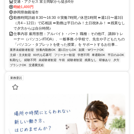
交通・アクセス 富士岡駅から徒歩6分
時給1,400円
静岡県御殿場市
勤務時間詳細 8:30〜16:30 ※実働7時間／休憩1時間 ⏩週1日〜週3日
（月4～12日）で応相談 ⏩勤務は平日のみ！土日祝休み！ ⏩残業なし
で夕方からは自分時間♪
仕事内容 雇用形態：アルバイト・パート 職種：その他IT、講師/トレ
ーナー（パソコン/IT/OA）、一般事務 小学校で、先生や子どもたちの
「パソコン・タブレットを使った授業」を サポートするお仕事...
業界未経験者歓迎
扶養内勤務OK
週1日からOK
副業・WワークOK
主婦・主夫歓迎
60代も応募可
フリーター歓迎
学歴不問
車通勤OK
平日のみOK
転勤なし
経験不問
未経験者歓迎
午前
経験者歓迎
残業なし
研修あり
夕方
ブランクOK
交通費支給
業務委託