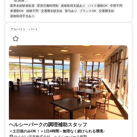
状態保...
業界未経験者歓迎
変形労働時間制
資格取得支援あり
バイク通勤OK
学歴不問
車通勤OK
経験不問
交通費全額支給
賞与あり
ブランクOK
交通費支給
資格取得手当あり
アルバイト・パート
ヘルシーパークの調理補助スタッフ
＜土日祝のみOK！＞1日4時間～無理なく続けられる環境♪
ゆうだい温泉株式会社 ヘルシーパーク裾野