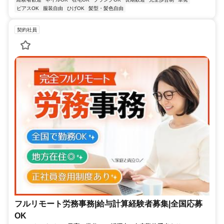
ピアスOK
服装自由
ひげOK
髪型・髪色自由
契約社員
フルリモート労務事務|給与計算経験者募集|全国応募
OK