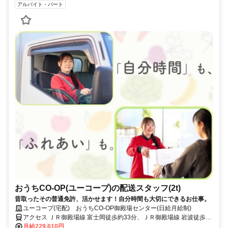
アルバイト・パート
おうちCO-OP(ユーコープ)の配送スタッフ(2t)
昔取ったその普通免許、活かせます！自分時間も大切にできるお仕事。
ユーコープ(宅配) おうちCO-OP御殿場センター(日給月給制)
アクセス ＪＲ御殿場線 富士岡徒歩約33分、ＪＲ御殿場線 岩波徒歩約
32分、ＪＲ御殿場線 南御殿場徒歩約65分
月給229,610円