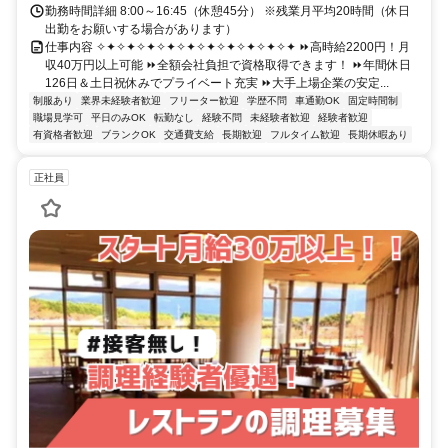
勤務時間詳細 8:00～16:45（休憩45分） ※残業月平均20時間（休日
出勤をお願いする場合があります）
仕事内容 ✧✦✧✦✧✦✧✦✧✦✧✦✧✦✧✦✧✦✧✦ ⏩高時給2200円！月
収40万円以上可能 ⏩全額会社負担で資格取得できます！ ⏩年間休日
126日＆土日祝休みでプライベート充実 ⏩大手上場企業の安定...
制服あり
業界未経験者歓迎
フリーター歓迎
学歴不問
車通勤OK
固定時間制
職場見学可
平日のみOK
転勤なし
経験不問
未経験者歓迎
経験者歓迎
有資格者歓迎
ブランクOK
交通費支給
長期歓迎
フルタイム歓迎
長期休暇あり
正社員