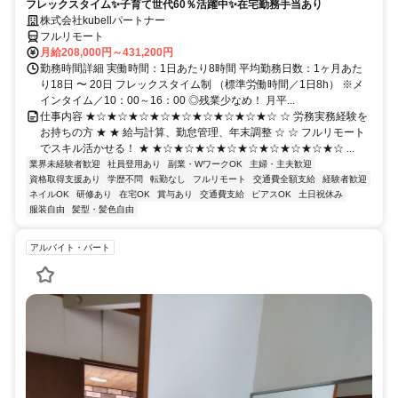
フレックスタイム✨子育て世代60％活躍中✨在宅勤務手当あり
株式会社kubellパートナー
フルリモート
月給208,000円～431,200円
勤務時間詳細 実働時間：1日あたり8時間 平均勤務日数：1ヶ月あた
り18日 〜 20日 フレックスタイム制 （標準労働時間／1日8h） ※メ
インタイム／10：00～16：00 ◎残業少なめ！ 月平...
仕事内容 ★☆★☆★☆★☆★☆★☆★☆★☆★☆ ☆ 労務実務経験を
お持ちの方 ★ ★ 給与計算、勤怠管理、年末調整 ☆ ☆ フルリモート
でスキル活かせる！ ★ ★☆★☆★☆★☆★☆★☆★☆★☆★☆ ...
業界未経験者歓迎
社員登用あり
副業・WワークOK
主婦・主夫歓迎
資格取得支援あり
学歴不問
転勤なし
フルリモート
交通費全額支給
経験者歓迎
ネイルOK
研修あり
在宅OK
賞与あり
交通費支給
ピアスOK
土日祝休み
服装自由
髪型・髪色自由
アルバイト・パート