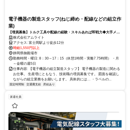
電子機器の製造スタッフ(ねじ締め・配線などの組立作
業)
【増員募集】トルク工具や配線の経験・スキルあれば即戦力◆大手メー
カーで高時給のお仕事｜土日休み＆日勤のみ｜バイク・車通勤OK
株式会社アムライト
アクセス: 富士岡駅より徒歩12分
時給1,550円以上
静岡県御殿場市
勤務時間・曜日: 8：30～17：15（休憩1時間・実働7.75時間） ・月
～金曜の週5日
仕事内容: 【電子機器の組立製造スタッフ】 電子機器の製造に関わる
お仕事。 生産増にともなう、技術職の増員募集です。 図面を確認し
ながらの組立業務をお願いします。 具体的には… ・ラベルの...
固定時間制
交通費支給
昇給あり
派遣社員