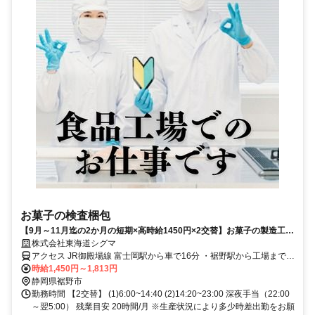
お菓子の検査梱包
【9月～11月迄の2か月の短期×高時給1450円×2交替】お菓子の製造工場
で梱包・検査/未経験からOK！
株式会社東海道シグマ
アクセス JR御殿場線 富士岡駅から車で16分 ・裾野駅から工場まで送
迎バス有（規定有）
時給1,450円～1,813円
静岡県裾野市
勤務時間 【2交替】 (1)6:00~14:40 (2)14:20~23:00 深夜手当（22:00
～翌5:00） 残業目安 20時間/月 ※生産状況により多少時差出勤をお願