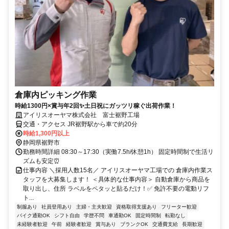
倉庫内ピッキング作業
時給1300円×賞与年2回✨土日祝にガッツリ稼ぐ出荷作業！
アイリスオーヤマ株式会社 富士裾野工場
交通・アクセス JR裾野駅から車で約20分
時給1,300円以上
静岡県裾野市
勤務時間詳細 08:30～17:30（実働7.5h/休憩1h） 固定時間制で生活リ
ズムも安定⏰
仕事内容 ＼採用人数15名／ アイリスオーヤマ工場での 倉庫内作業ス
タッフを大募集します！ ＜具体的な仕事内容＞ 自動倉庫から商品を
取り出し、住所 ラベルをペタッと貼るだけ！✅ 免許不要の電動リフ
ト...
制服あり
社員登用あり
主婦・主夫歓迎
資格取得支援あり
フリーター歓迎
バイク通勤OK
シフト自由
学歴不問
車通勤OK
固定時間制
転勤なし
未経験者歓迎
午前
経験者歓迎
賞与あり
ブランクOK
交通費支給
長期歓迎