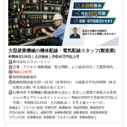
大型産業機械の機体配線・電気配線スタッフ(製造業)
年間休日126日｜土日祝休｜月収40万円以上可
株式会社エヴァ―ウィン
交通・アクセス 御殿場線「富士岡駅」より徒歩20分／工業団地内循
環バスあり ★車通勤可（駐車場あり）
時給2,200円
静岡県御殿場市
勤務時間詳細 8:00～16:45（休憩45分） ※残業月平均20時間（休日
出勤をお願いする場合があります）
仕事内容 大型機械の配線技術を活かし 安定した環境で高収入を実現
≫≫≫求人アピールポイント≪≪≪ ✅ 時給2200円で月収40万円以上
可能 ✅ 年間休日126日・土日祝休み ✅ 大手上場メーカーの...
制服あり
フリーター歓迎
学歴不問
車通勤OK
固定時間制
職場見学可
平日のみOK
転勤なし
経験不問
未経験者歓迎
経験者歓迎
有資格者歓迎
ブランクOK
交通費支給
長期歓迎
フルタイム歓迎
長期休暇あり