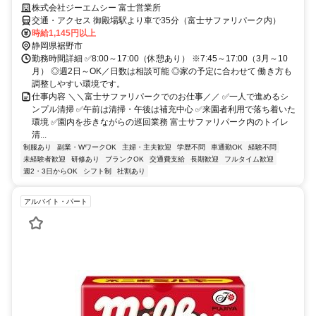
株式会社ジーエムシー 富士営業所
交通・アクセス 御殿場駅より車で35分（富士サファリパーク内）
時給1,145円以上
静岡県裾野市
勤務時間詳細 ✅8:00～17:00（休憩あり） ※7:45～17:00（3月～10
月） ◎週2日～OK／日数は相談可能 ◎家の予定に合わせて 働き方も
調整しやすい環境です。
仕事内容 ＼＼富士サファリパークでのお仕事／／ ✅一人で進めるシ
ンプル清掃 ✅午前は清掃・午後は補充中心 ✅来園者利用で落ち着いた
環境 ✅園内を歩きながらの巡回業務 富士サファリパーク内のトイレ
清...
制服あり
副業・WワークOK
主婦・主夫歓迎
学歴不問
車通勤OK
経験不問
未経験者歓迎
研修あり
ブランクOK
交通費支給
長期歓迎
フルタイム歓迎
週2・3日からOK
シフト制
社割あり
アルバイト・パート