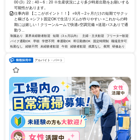
00 (3）22：40～6：20 ※生産状況により多少時差出勤をお願いする
可能性があります。
仕事内容 【ここがポイント！！】 ⭐9月～2ヶ月だけの短期でサクッ
と稼げる ⭐シフト固定OKで生活リズムが作りやすい ⭐これからの時
期には嬉しい！クリーンルームで快適♪空調完備 ⭐送迎バスありで通
勤ラ...
制服あり
業界未経験者歓迎
短期（3ヵ月以内）
主婦・主夫歓迎
フリーター歓迎
バイク通勤OK
早朝
学歴不問
車通勤OK
即日勤務OK
固定時間制
職場見学可
転勤なし
経験不問
未経験者歓迎
午前
経験者歓迎
残業なし
夜間
研修あり
アルバイト・パート