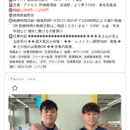
交通・アクセス JR御殿場線「岩波駅」より車で10分、東名高速道路
「裾野IC」より7分
時給1,200円～1,250円
静岡県裾野市
勤務時間詳細 <募集時間> 9:30-21:30の中で1日4時間以上 ※週3~勤務
OK 勤務時間や勤務日数はご相談くださいませ！ ※GW・お盆・年末
年始など 連休に働ける方優遇◎
仕事内容 ✤✤✤✤✤✤✤✤✤✤✤✤✤✤✤✤✤✤✤✤ ✤ ✤ ✤ 富士山が見え
る絶景の ✤ ✤ 露天風呂が自慢！ ✤ ✤ 「レストラン調理Staff」募集 ✤
✤ 土日祝のみ勤務OK ✤ ✤ 扶養内勤務...
制服あり
扶養内勤務OK
社員登用あり
副業・WワークOK
土日祝のみOK
主婦・主夫歓迎
フリーター歓迎
学歴不問
車通勤OK
未経験者歓迎
午前
経験者歓迎
残業なし
夕方
ブランクOK
交通費支給
まかないあり
長期歓迎
週2・3日からOK
シフト制
アルバイト・パート