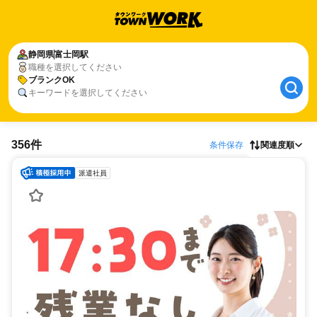
静岡県
富士岡駅
職種を選択してください
ブランクOK
キーワードを選択してください
356件
条件保存
関連度順
派遣社員