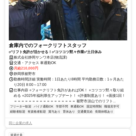
倉庫内でのフォークリフトスタッフ
✅リフト免許が活かせる！✅コツコツ黙々作業✅土日休み
株式会社静岡サンワ本店(物流課)
交通・アクセス 車通勤OK
月給210,000円
静岡県裾野市
勤務時間詳細 実働時間：1日あたり8時間 平均勤務日数：1ヶ月あた
り20日 8:00～17:00
仕事内容 ⭐フォークリフト免許があればOK！ ⭐コツコツ黙々取り組
める ⭐2025年福利厚生アップデート！ ⭐評価制度あり！ ⭐面接1回！
＝＝＝＝＝＝＝＝＝＝＝＝＝＝＝＝＝ 裾野市須山でのリフト...
フリーター歓迎
バイク通勤OK
学歴不問
車通勤OK
固定時間制
職場見学可
経験者歓迎
有資格者歓迎
賞与あり
育休あり
交通費支給
長期休暇あり
同じ企業の求人
派遣社員