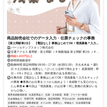
商品卸売会社でのデータ入力・伝票チェックの事務
【富士岡駅車2分】 【電話なし】事務はじめてOK！増員募集＊入力＆
チェックの事務
パーソルテンプスタッフ株式会社
交通アクセス 最寄駅：富士岡駅 ＪＲ御殿場線 富士岡駅 車2分 ＪＲ御
時給1,400円以上
殿場線 南御殿場駅 車5分 車通勤可能 無料Pあり
静岡県御殿場市
勤務時間 固定時間制 09:00～17:30（休憩01:00） 月火水木金 ＊週5
日 ※土日祝休み 残業なし！ぴったり定時で帰れます！ 就業期間：即
日～※6ヶ月以上（長期） 契約更新のある長期のお...
仕事内容 【電話なし】事務はじめてOK！増員募集＊入力＆チェック
の事務 ◆事務のお仕事をココから始めよう！未経験でも安心のかん
たん事務★ ◆今回は『増員募集』のお仕事！同じ業務の先輩がいる
から心強い...
業界未経験者歓迎
社員登用あり
主婦・主夫歓迎
長期
フリーター歓迎
社会保険あり
学歴不問
車通勤OK
固定時間制
平日のみOK
未経験者歓迎
交通費全額支給
経験者歓迎
ネイルOK
残業なし
研修あり
社会保険完備
制服貸与
在宅OK
ブランクOK