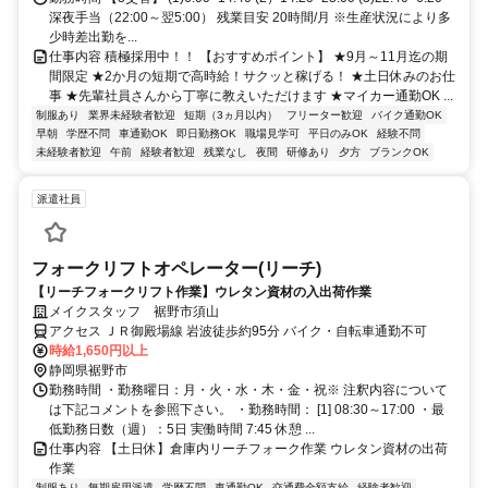
深夜手当（22:00～翌5:00） 残業目安 20時間/月 ※生産状況により多
少時差出勤を...
仕事内容 積極採用中！！ 【おすすめポイント】 ★9月～11月迄の期
間限定 ★2か月の短期で高時給！サクッと稼げる！ ★土日休みのお仕
事 ★先輩社員さんから丁寧に教えいただけます ★マイカー通勤OK ...
制服あり
業界未経験者歓迎
短期（3ヵ月以内）
フリーター歓迎
バイク通勤OK
早朝
学歴不問
車通勤OK
即日勤務OK
職場見学可
平日のみOK
経験不問
未経験者歓迎
午前
経験者歓迎
残業なし
夜間
研修あり
夕方
ブランクOK
派遣社員
フォークリフトオペレーター(リーチ)
【リーチフォークリフト作業】ウレタン資材の入出荷作業
メイクスタッフ 裾野市須山
アクセス ＪＲ御殿場線 岩波徒歩約95分 バイク・自転車通勤不可
時給1,650円以上
静岡県裾野市
勤務時間 ・勤務曜日：月・火・水・木・金・祝※ 注釈内容について
は下記コメントを参照下さい。 ・勤務時間： [1] 08:30～17:00 ・最
低勤務日数（週）：5日 実働時間 7:45 休憩 ...
仕事内容 【土日休】倉庫内リーチフォーク作業 ウレタン資材の出荷
作業
制服あり
無期雇用派遣
学歴不問
車通勤OK
交通費全額支給
経験者歓迎