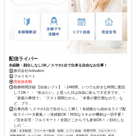
配信ライバー
未経験・顔出しなしOK／スマホ1台で出来る自由なお仕事！
株式会社Activation
フルリモート
完全歩合制
勤務時間詳細 【自由シフト】 ・24時間、いつでも好きな時間に配信
してOK！ ・「休みたい」と思った日は自由に休んで大丈夫です。 ・
「家庭の事情で」「テスト期間だから」「本業の繁忙期なので」な
ど、プラ...
仕事内容 ＼スマホ1台で自分らしく輝く！未経験から始めるライブ配
信ライバー大募集／ ✅未経験OK！特別なスキルや機材は一切不要！
✅完全在宅・フルリモート！全国どこからでも参加OK！ ✅顔出しな
しの「...
主婦・主夫歓迎
フリーター歓迎
短期
シフト自由
学歴不問
フルリモート
経験者歓迎
ネイルOK
在宅OK
ブランクOK
長期歓迎
完全歩合制
単発