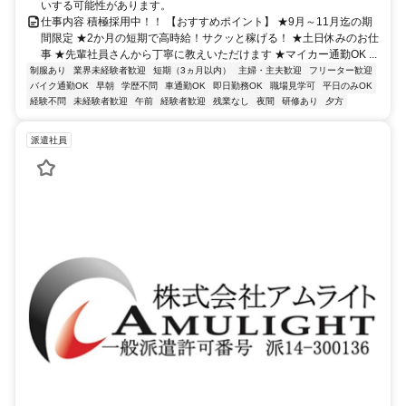
いする可能性があります。
仕事内容 積極採用中！！ 【おすすめポイント】 ★9月～11月迄の期
間限定 ★2か月の短期で高時給！サクッと稼げる！ ★土日休みのお仕
事 ★先輩社員さんから丁寧に教えいただけます ★マイカー通勤OK ...
制服あり
業界未経験者歓迎
短期（3ヵ月以内）
主婦・主夫歓迎
フリーター歓迎
バイク通勤OK
早朝
学歴不問
車通勤OK
即日勤務OK
職場見学可
平日のみOK
経験不問
未経験者歓迎
午前
経験者歓迎
残業なし
夜間
研修あり
夕方
派遣社員