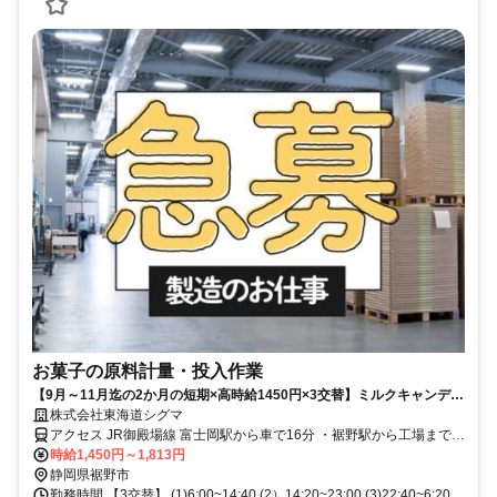
お菓子の原料計量・投入作業
【9月～11月迄の2か月の短期×高時給1450円×3交替】ミルクキャンディ
ーやパイなどのお菓子製造工場で働こう/丁寧な研修があるので製造未経
株式会社東海道シグマ
験からOK！
アクセス JR御殿場線 富士岡駅から車で16分 ・裾野駅から工場まで送
迎バス有（規定有）
時給1,450円～1,813円
静岡県裾野市
勤務時間 【3交替】 (1)6:00~14:40 (2）14:20~23:00 (3)22:40~6:20