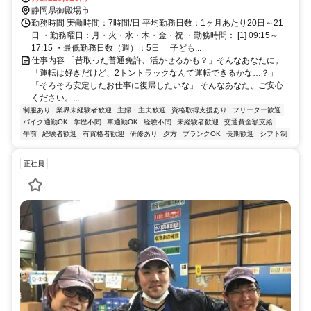
静岡県御殿場市
勤務時間 実働時間：7時間/日 平均勤務日数：1ヶ月あたり20日～21
日 ・勤務曜日：月・火・水・木・金・祝 ・勤務時間： [1] 09:15～
17:15 ・最低勤務日数（週）：5日 「子ども...
仕事内容 「昔取った普通免許、活かせるかも？」そんなあなたに。
「運転は好きだけど、2トントラックなんて運転できるかな…？」
「そろそろ安定したお仕事に復帰したいな」 そんなあなた、ご安心
ください。...
制服あり
業界未経験者歓迎
主婦・主夫歓迎
資格取得支援あり
フリーター歓迎
バイク通勤OK
学歴不問
車通勤OK
経験不問
未経験者歓迎
交通費全額支給
午前
経験者歓迎
有資格者歓迎
研修あり
夕方
ブランクOK
長期歓迎
シフト制
正社員