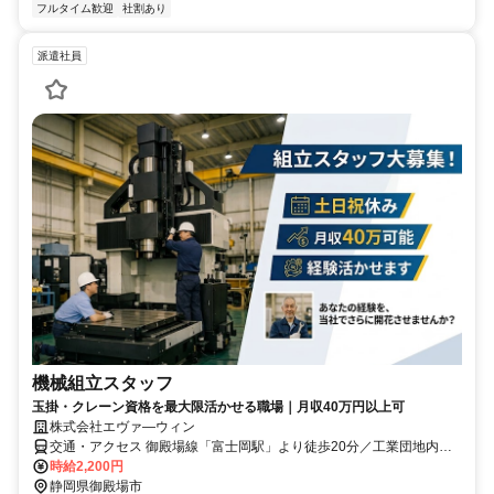
フルタイム歓迎
社割あり
派遣社員
機械組立スタッフ
玉掛・クレーン資格を最大限活かせる職場｜月収40万円以上可
株式会社エヴァ―ウィン
交通・アクセス 御殿場線「富士岡駅」より徒歩20分／工業団地内循
環バスあり ★車通勤可（駐車場あり）
時給2,200円
静岡県御殿場市