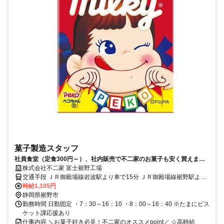
菓子製造スタッフ
社員食堂（定食300円～）、社内販売で不二家のお菓子も安く買えます
◎
株式会社不二家 富士裾野工場
交通手段 ＪＲ御殿場線岩波駅より車で15分 ＪＲ御殿場線裾野駅より
時給1,105円
車で20分 お車での通勤をお願いいたします。
静岡県裾野市
勤務時間 日勤固定 ・7：30～16：10 ・8：00～16：40 ※たまにビス
ケット課応援あり
仕事内容 ＼お菓子好き必見！不二家のオススメpoint／ ☆高時給