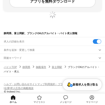
アプリを無料ダウンロード
静岡県、富士岡駅、ブランクOKのアルバイト・バイト求人情報
求人の詳細を表示
条件を追加・変更して検索
市区町村を追加・変更
関連キーワード
完全在宅ワーク 全国
シール貼り 在宅
現在地周辺
ガチャガチャ
犬カフェ
静岡県
駅を追加・変更
バイトTOP
静岡県
御殿場市
富士岡駅
ブランクOKのアルバイト・
静岡県
すべて
バイト・求人
静岡市
すべて
職種を追加・変更
JR東海道本線(東京～熱海)
葵区
駿河区
清水区
熱海駅
飲食・フードサービス
浜松市
すべて
特徴を追加・変更
飲食・フードサービス
すべて
ヘルプ・お問い合わせ
サイトマップ
利用規約・プライバシーポリシー
新着求人を受け取る
JR身延線
中央区
浜名区
天竜区
ホールスタッフ
キッチンスタッフ
皿洗い・洗い場
精肉・鮮魚加工
給食調理
人気
[企業]求人広告の掲載相談
富士駅
柚木駅
竪堀駅
入山瀬駅
富士根駅
源道寺駅
富士宮駅
西富士宮駅
沼久保駅
雇用形態を追加・変更
パン屋（ベーカリー）
フードカウンター販売員
バー（BAR）・バーテンダー
沼津市
熱海市
三島市
富士宮市
伊東市
島田市
富士市
磐田市
焼津市
掛川市
藤枝市
日払いOK
高校生歓迎
学生歓迎
深夜の仕事
髪型・髪色自由
ひげOK
ネイルOK
芝川駅
稲子駅
飲食店補助（開店・閉店準備）
飲食店（店長・マネージャー）
御殿場市
袋井市
下田市
裾野市
湖西市
伊豆市
御前崎市
菊川市
伊豆の国市
ピアスOK
アルバイト・パート
履歴書不要
オープニングスタッフ
留学生・外国人活躍中
都道府県を変更
営業・販売
JR飯田線(豊橋～天竜峡)
牧之原市
芝川町
新居町
賀茂郡
田方郡
駿東郡
榛原郡
周智郡
勤務期間
正社員
ホーム
マイリスト
メッセージ
マイページ
出馬駅
上市場駅
浦川駅
早瀬駅
下川合駅
中部天竜駅
佐久間駅
相月駅
城西駅
向市場駅
営業・販売
すべて
短期
契約社員
単発・1日OK
長期
期間限定（春夏冬休み等）