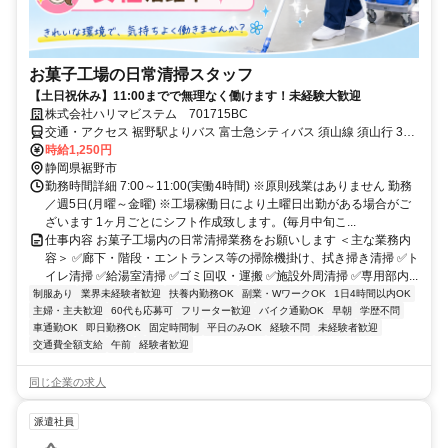
お菓子工場の日常清掃スタッフ
【土日祝休み】11:00までで無理なく働けます！未経験大歓迎
株式会社ハリマビステム 701715BC
交通・アクセス 裾野駅よりバス 富士急シティバス 須山線 須山行 35
分 富士裾野工業団地入口下車
時給1,250円
静岡県裾野市
勤務時間詳細 7:00～11:00(実働4時間) ※原則残業はありません 勤務
／週5日(月曜～金曜) ※工場稼働日により土曜日出勤がある場合がご
ざいます 1ヶ月ごとにシフト作成致します。(毎月中旬こ...
仕事内容 お菓子工場内の日常清掃業務をお願いします ＜主な業務内
容＞ ✅廊下・階段・エントランス等の掃除機掛け、拭き掃き清掃 ✅ト
イレ清掃 ✅給湯室清掃 ✅ゴミ回収・運搬 ✅施設外周清掃 ✅専用部内...
制服あり
業界未経験者歓迎
扶養内勤務OK
副業・WワークOK
1日4時間以内OK
主婦・主夫歓迎
60代も応募可
フリーター歓迎
バイク通勤OK
早朝
学歴不問
車通勤OK
即日勤務OK
固定時間制
平日のみOK
経験不問
未経験者歓迎
交通費全額支給
午前
経験者歓迎
同じ企業の求人
派遣社員