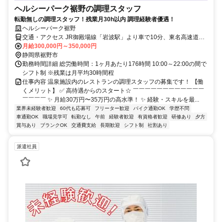
ヘルシーパーク裾野の調理スタッフ
転勤無しの調理スタッフ！残業月30h以内 調理経験者優遇！
ヘルシーパーク裾野
交通・アクセス JR御殿場線「岩波駅」より車で10分、東名高速道路
「裾野IC」より7分★交通費支給
月給300,000円～350,000円
静岡県裾野市
勤務時間詳細 総労働時間：1ヶ月あたり176時間 10:00～22:00の間で
シフト制 ※残業は月平均30時間程
仕事内容 温泉施設内のレストランの調理スタッフの募集です！ 【働
くメリット】 ✅ 高待遇からのスタート☆ ￣￣￣￣￣￣￣￣￣￣￣￣
￣￣￣￣ ✨ 月給30万円〜35万円の高水準！ ✨ 経験・スキルを最...
業界未経験者歓迎
60代も応募可
フリーター歓迎
バイク通勤OK
学歴不問
車通勤OK
職場見学可
転勤なし
午前
経験者歓迎
有資格者歓迎
研修あり
夕方
賞与あり
ブランクOK
交通費支給
長期歓迎
シフト制
社割あり
派遣社員