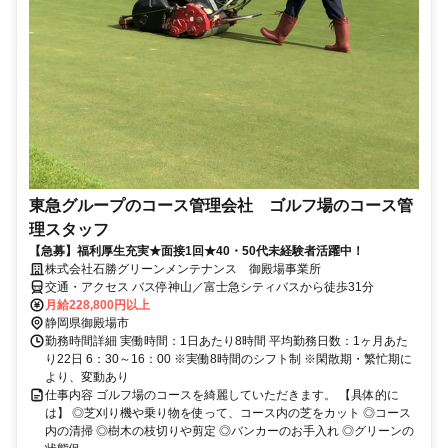
東急グループのコース管理会社 ゴルフ場のコース管
理スタッフ
【急募】福利厚生充実★面接1回★40・50代未経験者活躍中！
株式会社石勝グリーンメンテナンス 御殿場事業所
交通・アクセス バス停神山／富士急シティバスから徒歩31分
月給228,800円以上
静岡県御殿場市
勤務時間詳細 実働時間：1日あたり8時間 平均勤務日数：1ヶ月あた
り22日 6：30～16：00 ※実働8時間のシフト制 ※閑散期・繁忙期に
より、変動あり
仕事内容 ゴルフ場のコースを綺麗していただきます。 【具体的に
は】 ◎芝刈り機や乗り物を使って、コース内の芝をカット ◎コース
内の清掃 ◎樹木の枝切りや剪定 ◎バンカーのお手入れ ◎グリーンの