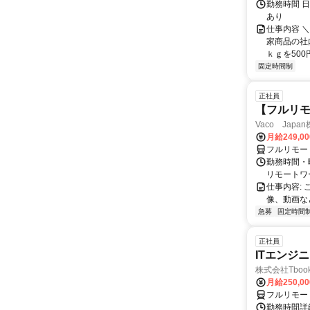
勤務時間 日
あり
仕事内容 ＼
家商品の社
ｋｇを500
固定時間制
正社員
【フルリモ
Vaco Japa
月給249,0
フルリモー
勤務時間・
リモートワ
仕事内容:
像、動画な
急募
固定時間
正社員
ITエンジ
株式会社Tboo
月給250,0
フルリモー
勤務時間詳細