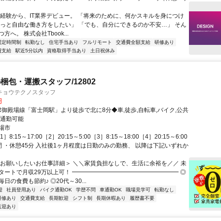
未経験から、IT業界デビュー。 「将来のために、何かスキルを身につけ
もっと自由な働き方をしたい」 「でも、自分にできるのか不安…」 そん
方へ。 株式会社Tbook...
固定時間制
転勤なし
住宅手当あり
フルリモート
交通費全額支給
研修あり
費支給
駅近5分以内
資格取得手当あり
土日祝休み
梱包・運搬スタッフ/12802
キョウテクノスタッフ
円
JR御殿場線「富士岡駅」より徒歩で北に8分◆車,徒歩,自転車,バイク,公共
他通勤可能
場市
8:15～17:00［2］20:15～5:00［3］8:15～18:00［4］20:15～6:00
間 ・休憩45分 入社後1ヶ月程度は日勤のみの勤務、 以降は下記いずれか
＜お願いしたいお仕事詳細＞ ＼＼家賃負担なしで、生活に余裕を／／ 未
タートで月収29万以上可！ ━━━━━━━━━━━━━━━━━━ ◎
日の食費も節約♪ ◎20代～30...
迎
社員登用あり
バイク通勤OK
学歴不問
車通勤OK
職場見学可
転勤なし
研修あり
交通費支給
長期歓迎
シフト制
長期休暇あり
履歴書不要
送迎あり