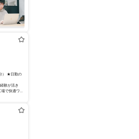
分） ★日勤の
の経験が活き
で快適ワ...