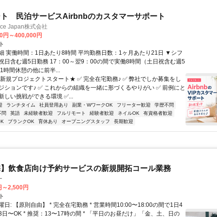
ト 民泊サービスAirbnbのカスタマーサポート
ance Japan株式会社
00円～400,000円
ト
細 実働時間：1日あたり8時間 平均勤務日数：1ヶ月あたり21日 ▼シフ
祝日含む週5日勤務 17：00～翌9：00の間で実働8時間（土日祝含む週5
1時間休憩の他に前半...
★新規プロジェクトスタート★ ✅ 完全在宅勤務♪ ✅ 弊社でしか募集をし
ジションです♪ ✅ これからの組織を一緒に形づくるやりがい ✅ 前例にと
しい挑戦ができる環境 ✅...
迎
ランチタイム
社員登用あり
副業・WワークOK
フリーター歓迎
学歴不問
不問
英語
未経験者歓迎
フルリモート
経験者歓迎
ネイルOK
有資格者歓迎
K
ブランクOK
育休あり
オープニングスタッフ
長期歓迎
宅】飲食店向け予約サービスの新規開拓コール業務
ー
円～2,500円
ト
日: 【原則自由】 * 完全在宅勤務 * 営業時間10:00〜18:00の間で1日4
日〜OK * 推奨：13〜17時の間 * 「平日のお昼だけ」「金、土、日の