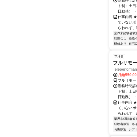
勤務時間詳
ト制：土日
日勤務） ・
仕事内容 
ていないポ
らわれず、新
業界未経験者歓
転勤なし
経験
研修あり
在宅O
正社員
フルリモー
Teleperform
月給550,0
フルリモー
勤務時間詳
ト制：土日
日勤務） ・
仕事内容 
ていないポ
らわれず、新
業界未経験者歓
経験者歓迎
ネ
長期歓迎
シフ