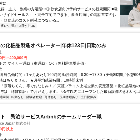
に...
 主婦・主夫・副業の方活躍中◎ 飲食店向け予約サービスの新規開拓 ■電
ンサイドセールス） ・完全在宅でできる、飲食店向けの電話営業のお
・飲食店のコスト削減につながる...
在宅OK
週2・3日からOK
の化粧品製造オペレーター|年休123日|日勤のみ
社
00円～400,000円
セス マイカー通勤（車通勤）OK（無料駐車場完備）
市
 総労働時間：1ヶ月あたり160時間 勤務時間：8:30〜17:30（実働8時間／休憩60
務はありません。 ★月平均残業時間：10時間未満
＼「激落ちくん」等でおなじみ！／ 東証プライム上場企業の安定基盤 ✨化粧品製造
給与は「ほぼ保証」でお迎えします。 ✨5年以内にオープンした最新設備のきれいな工場
時間制
転勤なし
経験者歓迎
育休あり
長期休暇あり
土日祝休み
ト 民泊サービスAirbnbのチームリーダー職
ance Japan株式会社
00円以上
ト