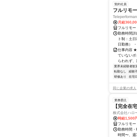
契約社員
フルリモー
Teleperform
月給360,0
フルリモー
勤務時間詳
ト制：土日
日勤務） ・
仕事内容 
ていないポ
らわれず、新
業界未経験者歓
転勤なし
経験
研修あり
在宅O
同じ企業の求人
業務委託
【完全在
株式会社ハロ
時給1,500
フルリモー
勤務時間・曜
時間〜、週3