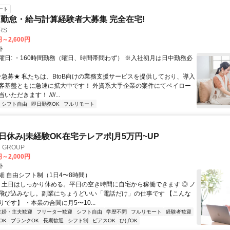
ート
勤怠・給与計算経験者大募集 完全在宅!
RS
円～2,600円
ト
曜日: ・160時間勤務（曜日、時間帯問わず） ※入社初月は日中勤務必
 ★急募★ 私たちは、BtoB向けの業務支援サービスを提供しており、導入
客基盤ともに急速に拡大中です！ 外資系大手企業の案件にてペイロー
ただきます！ ////...
シフト自由
即日勤務OK
フルリモート
土日休み|未経験OK在宅テレアポ|月5万円~UP
GROUP
円～2,000円
ト
細 自由シフト制（1日4〜8時間）
◎ 土日はしっかり休める。平日の空き時間に自宅から稼働できます ◎ ノ
飛び込みなし。副業にちょうどいい「電話だけ」の仕事です 【こんな
です】 ・本業の合間に月5〜10...
主婦・主夫歓迎
フリーター歓迎
シフト自由
学歴不問
フルリモート
経験者歓迎
OK
ブランクOK
長期歓迎
シフト制
ピアスOK
ひげOK