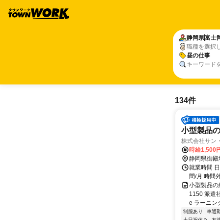
静岡県
富士
職種を選択
昼の仕事
キーワード
134件
小型製品
株式会社サン
時給1,50
静岡県御殿
就業時間 日勤
間/月 時間外
小型製品の
1150 派
e ラーニン
制服あり
車通勤
土日祝休み
友