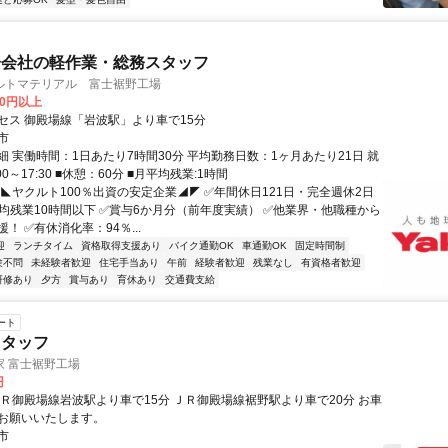
子会社の軽作業・総務スタッフ
ルトマテリアル 富士裾野工場
00円以上
セス 御殿場線「岩波駅」より車で15分
市
細 実働時間：1日あたり7時間30分 平均勤務日数：1ヶ月あたり21日 就
0～17:30 ■休憩：60分 ■月平均残業:1時間
◥◣ヤクルト100％出資の安定企業◢◤ ✅年間休日121日・完全週休2日
平均残業10時間以下 ✅賞与6か月分（前年度実績） ✅他業界・他職種から
！ ✅有休消化率：94％...
迎
ランチタイム
資格取得支援あり
バイク通勤OK
車通勤OK
固定時間制
験不問
未経験者歓迎
住宅手当あり
午前
経験者歓迎
残業なし
有資格者歓迎
研修あり
夕方
賞与あり
育休あり
交通費支給
ート
スタッフ
家 富士裾野工場
円
Ｒ御殿場線岩波駅より車で15分 ＪＲ御殿場線裾野駅より車で20分 お車
お願いいたします。
市