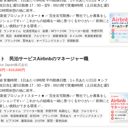
細 実働時間：1日あたり8時間 平均勤務日数：1ヶ月あたり21日 ▼シフ
祝日含む週5日勤務 17：00～翌9：00の間で実働8時間（土日祝含む週5
1時間休憩の他に前半...
★新規プロジェクトスタート★ ✅ 完全在宅勤務♪ ✅ 弊社でしか募集をし
ジションです♪ ✅ これからの組織を一緒に形づくるやりがい ✅ 前例にと
しい挑戦ができる環境 ✅...
迎
ランチタイム
社員登用あり
副業・WワークOK
フリーター歓迎
学歴不問
不問
英語
未経験者歓迎
フルリモート
経験者歓迎
ネイルOK
有資格者歓迎
K
ブランクOK
育休あり
オープニングスタッフ
長期歓迎
ト 民泊サービスAirbnbのマネージャー職
ance Japan株式会社
00円～610,000円
ト
細 実働時間：1日あたり8時間 平均勤務日数：1ヶ月あたり21日 ▼シフ
祝日含む週5日勤務 17：00～翌9：00の間で実働8時間（土日祝含む週5
1時間休憩の他に前半...
★新規プロジェクトスタート★ ✅ 完全在宅勤務♪ ✅ 弊社でしか募集をし
ジションです♪ ✅ これからの組織を一緒に形づくるやりがい ✅ 前例にと
しい挑戦ができる環境 ✅...
迎
ランチタイム
フリーター歓迎
学歴不問
転勤なし
英語
フルリモート
イルOK
有資格者歓迎
在宅OK
ブランクOK
育休あり
オープニングスタッフ
ト制
ピアスOK
服装自由
ひげOK
髪型・髪色自由