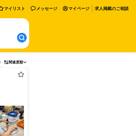
マイリスト
メッセージ
マイページ
求人掲載のご相談
存
関連度順