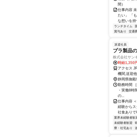
間）
仕事内容 
たい」 「
な想いを持つ
ランチタイム
賞与あり
交通
派遣社員
プラ製品の
株式会社サン
時給1,350
アクセス 
機関,送迎
静岡県御殿
勤務時間 ［1］
・実働8時
の...
仕事内容 
経験からス
社食ありで毎
業界未経験者歓
未経験者歓迎
寮・社宅あり