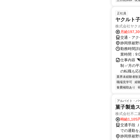
正社員
ヤクルト
株式会社ヤク
月給197,3
交通・アク
静岡県裾野
勤務時間詳
業時間：9:0
仕事内容 
制 ✅月の
の転職も応援
業界未経験者歓
職場見学可
経
食費補助あり
アルバイト・パ
菓子製造
株式会社不二
時給1,105
交通手段 Ｊ
での通勤を
静岡県裾野