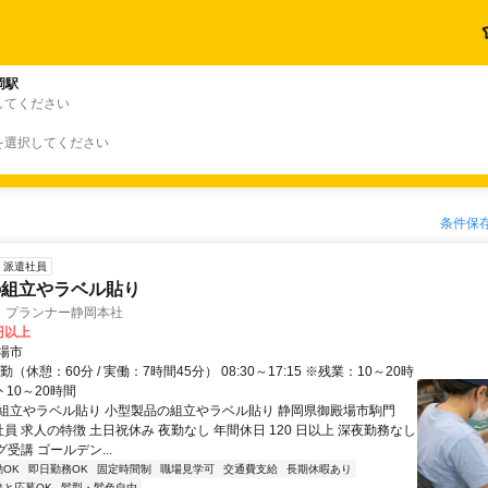
岡駅
してください
を選択してください
条件保
派遣社員
の組立やラベル貼り
・プランナー静岡本社
0円以上
場市
（休憩：60分 / 実働：7時間45分） 08:30～17:15 ※残業：10～20時
 10～20時間
組立やラベル貼り 小型製品の組立やラベル貼り 静岡県御殿場市駒門
遣社員 求人の特徴 土日祝休み 夜勤なし 年間休日 120 日以上 深夜勤務なし
グ受講 ゴールデン...
OK
即日勤務OK
固定時間制
職場見学可
交通費支給
長期休暇あり
達と応募OK
髪型・髪色自由