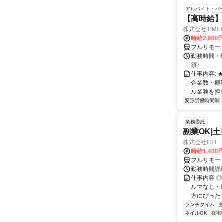
アルバイト・パ
【高時給】
株式会社TIME
時給2,000
フルリモー
勤務時間・
須
仕事内容:
企業数・顧
ル業務を担当い
変形労働時間制
業務委託
副業OK|
株式会社CTF 
時給1,400
フルリモー
勤務時間詳
仕事内容 
ルマなし・
方にぴったり
ランチタイム
ネイルOK
在宅