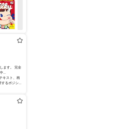
します。 完全
..
るテキスト、画
るポジシ...