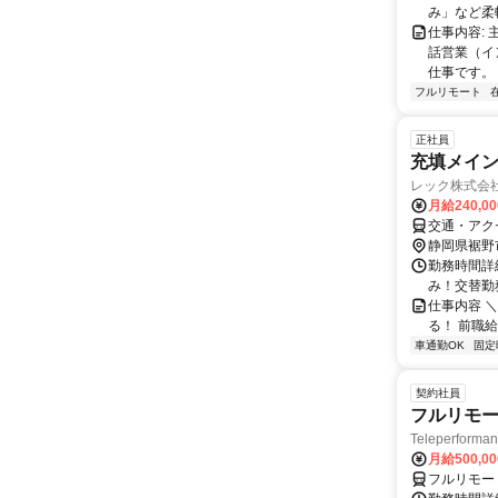
み」など柔軟
仕事内容:
話営業（イ
仕事です。 
フルリモート
正社員
充填メイン
レック株式会
月給240,0
交通・アク
静岡県裾野
勤務時間詳細
み！交替勤
仕事内容 
る！ 前職
車通勤OK
固定
契約社員
フルリモー
Teleperform
月給500,0
フルリモー