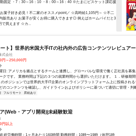
勤固定 ・7：30～16：10 ・8：00～16：40 ※たまにビスケット課応援
お菓子好き必見！不二家のオススメpoint／ ☆高時給1,105円～ ☆不二
内販売あり お菓子が安くお得に購入できます◎ 例えばホームパイだと3
円で買えます ☆カ...
ート】世界的米国大手ITの社内外の広告コンテンツレビュアー
n株式会社
00円～250,000円
ト
曜日: アメリカを拠点とするチームと連携し、グローバルな環境で働く正社員を募集
ークです。 業務時間は下記の３つの就業時間から選択いただけます。 １．研修期間中.
 このポジションでは世界的大手IT企業のオンラインプラットフォーム上に投稿され
どのコンテンツを確認し、ガイドラインおよびポリシーに基づいて適切に管理・判断す
制
フルリモート
昇給あり
ニア(Web・アプリ開発)|未経験歓迎
k
00円以上
ト
 総労働時間：1ヶ月あたり160時間 勤務時間：10時〜19時（休憩1時