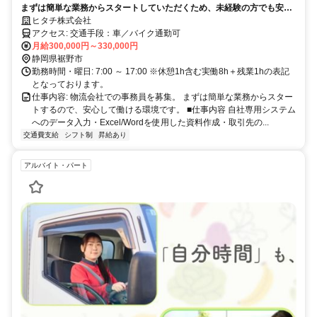
まずは簡単な業務からスタートしていただくため、未経験の方でも安心
して働ける環境です。研修期間も充実しており、業務の流れをしっかり
ヒタチ株式会社
覚えてから本格的にお仕事を始められます。事務経験がない方やブラン
アクセス: 交通手段：車／バイク通勤可
クのある方も歓迎です。
月給300,000円～330,000円
静岡県裾野市
勤務時間・曜日: 7:00 ～ 17:00 ※休憩1h含む実働8h＋残業1hの表記
となっております。
仕事内容: 物流会社での事務員を募集。 まずは簡単な業務からスター
トするので、安心して働ける環境です。 ■仕事内容 自社専用システム
へのデータ入力・Excel/Wordを使用した資料作成・取引先の...
交通費支給
シフト制
昇給あり
アルバイト・パート