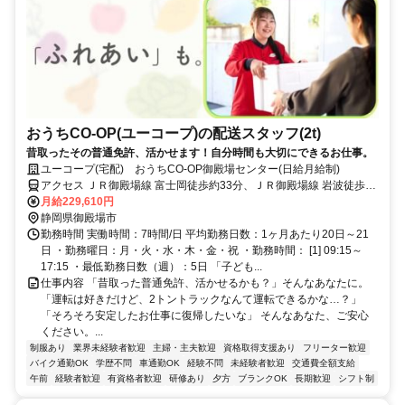
おうちCO-OP(ユーコープ)の配送スタッフ(2t)
昔取ったその普通免許、活かせます！自分時間も大切にできるお仕事。
ユーコープ(宅配) おうちCO-OP御殿場センター(日給月給制)
アクセス ＪＲ御殿場線 富士岡徒歩約33分、ＪＲ御殿場線 岩波徒歩約
32分、ＪＲ御殿場線 南御殿場徒歩約65分
月給229,610円
静岡県御殿場市
勤務時間 実働時間：7時間/日 平均勤務日数：1ヶ月あたり20日～21
日 ・勤務曜日：月・火・水・木・金・祝 ・勤務時間： [1] 09:15～
17:15 ・最低勤務日数（週）：5日 「子ども...
仕事内容 「昔取った普通免許、活かせるかも？」そんなあなたに。
「運転は好きだけど、2トントラックなんて運転できるかな…？」
「そろそろ安定したお仕事に復帰したいな」 そんなあなた、ご安心
ください。...
制服あり
業界未経験者歓迎
主婦・主夫歓迎
資格取得支援あり
フリーター歓迎
バイク通勤OK
学歴不問
車通勤OK
経験不問
未経験者歓迎
交通費全額支給
午前
経験者歓迎
有資格者歓迎
研修あり
夕方
ブランクOK
長期歓迎
シフト制