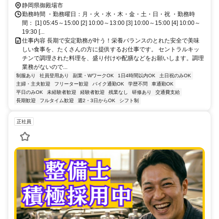
静岡県御殿場市
勤務時間 ・勤務曜日：月・火・水・木・金・土・日・祝 ・勤務時
間： [1] 05:45～15:00 [2] 10:00～13:00 [3] 10:00～15:00 [4] 10:00～
19:30 [...
仕事内容 長期で安定勤務が叶う！栄養バランスのとれた安全で美味
しい食事を、たくさんの方に提供するお仕事です。 セントラルキッ
チンで調理された料理を、盛り付けや配膳などをお願いします。調理
業務がないので...
制服あり
社員登用あり
副業・WワークOK
1日4時間以内OK
土日祝のみOK
主婦・主夫歓迎
フリーター歓迎
バイク通勤OK
学歴不問
車通勤OK
平日のみOK
未経験者歓迎
経験者歓迎
残業なし
研修あり
交通費支給
長期歓迎
フルタイム歓迎
週2・3日からOK
シフト制
正社員