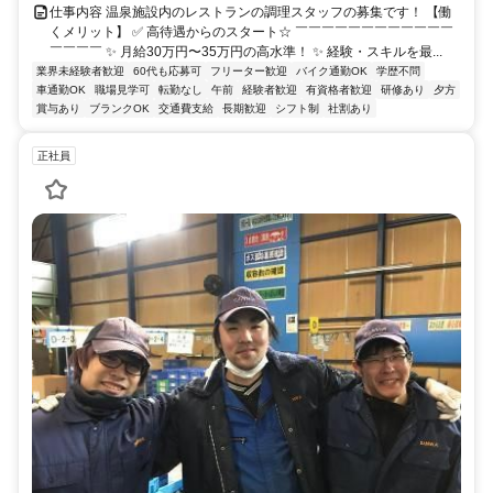
仕事内容 温泉施設内のレストランの調理スタッフの募集です！ 【働
くメリット】 ✅ 高待遇からのスタート☆ ￣￣￣￣￣￣￣￣￣￣￣￣
￣￣￣￣ ✨ 月給30万円〜35万円の高水準！ ✨ 経験・スキルを最...
業界未経験者歓迎
60代も応募可
フリーター歓迎
バイク通勤OK
学歴不問
車通勤OK
職場見学可
転勤なし
午前
経験者歓迎
有資格者歓迎
研修あり
夕方
賞与あり
ブランクOK
交通費支給
長期歓迎
シフト制
社割あり
正社員