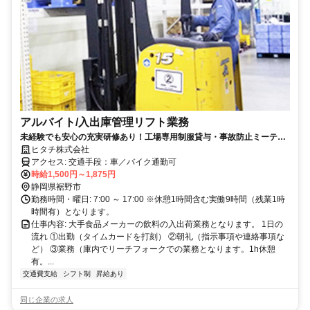
アルバイト/入出庫管理リフト業務
未経験でも安心の充実研修あり！工場専用制服貸与・事故防止ミーティ
ング・お得な社員食堂完備、面接時には工場見学も可能です。
ヒタチ株式会社
アクセス: 交通手段：車／バイク通勤可
時給1,500円～1,875円
静岡県裾野市
勤務時間・曜日: 7:00 ～ 17:00 ※休憩1時間含む実働9時間（残業1時
時間有）となります。
仕事内容: 大手食品メーカーの飲料の入出荷業務となります。 1日の
流れ ①出勤（タイムカードを打刻） ②朝礼（指示事項や連絡事項な
ど） ③業務（庫内でリーチフォークでの業務となります。1h休憩
有。...
交通費支給
シフト制
昇給あり
同じ企業の求人