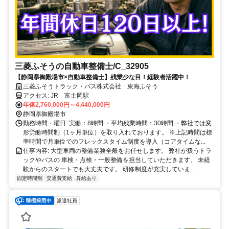
三菱ふそうの自動車整備士/C_32905
【静岡県御殿場市×自動車整備士】残業少な目！経験者活躍中！
三菱ふそうトラック・バス株式会社 東海ふそう
アクセス: JR 富士岡駅
年俸2,760,000円～4,440,000円
静岡県御殿場市
勤務時間・曜日: 実働：8時間 ・平均残業時間：30時間 ・弊社では変
形労働時間制（1ヶ月単位）を取り入れております。 ※上記時間は標
準時間で月単位でのフレックスタイム制度を導入（コアタイムな...
仕事内容: 大型車両の整備業務全般をお任せします。 弊社が扱うトラ
ックやバスの 車検・点検・一般整備を担当していただきます。 未経
験からのスタートでも大丈夫です。 研修制度が充実していま...
固定時間制
交通費支給
昇給あり
派遣社員