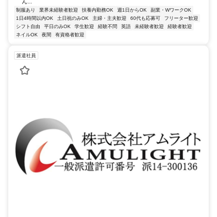
ん...
制服あり
業界未経験者歓迎
扶養内勤務OK
週1日からOK
副業・WワークOK
1日4時間以内OK
土日祝のみOK
主婦・主夫歓迎
60代も応募可
フリーター歓迎
シフト自由
平日のみOK
学生歓迎
経験不問
英語
未経験者歓迎
経験者歓迎
ネイルOK
夜間
有資格者歓迎
派遣社員