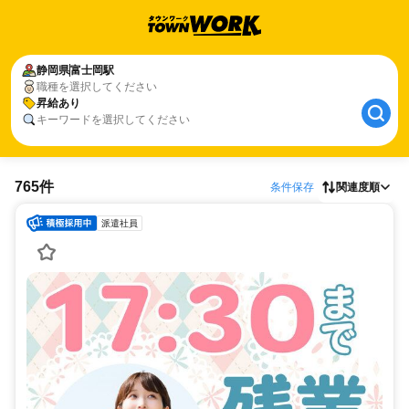
静岡県
富士岡駅
職種を選択してください
昇給あり
キーワードを選択してください
765件
条件保存
関連度順
派遣社員