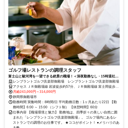
ゴルフ場レストランの調理スタッフ
富士山と駿河湾を一望できる絶景の職場！＜深夜勤務なし・15時退社目
安＞プライベートや家庭と両立しながら、あなたの調理経験を活かしま
レンブラントゴルフ倶楽部御殿場 レンブラントゴルフ倶楽部御殿場
せんか？
アクセス ＪＲ御殿場線 岩波徒歩約57分、ＪＲ御殿場線 富士岡徒歩約
78分、ＪＲ御殿場線 南御殿場徒歩約109分 ＜お車でお越しの場合＞
月給243,000円～314,000円
東名高速道路「裾野IC」より約10分／「御殿場IC」より約20分／駒
静岡県御殿場市
門スマートICより車で約10分 https://www.rembrandt-golf.jp/access/
勤務時間 実働時間：8時間/日 平均勤務日数：1ヶ月あたり22日 【勤
務時間】6:00 ～ 15:00 （シフト制） 【休憩時間】60分
仕事内容 【職場環境と魅力】 勤務地は、四季折々の美しい自然に囲
まれた「レンブラントゴルフ倶楽部御殿場」。 ゴルフ場内にあるレ
ストランでの調理のお仕事です。 ★ココがポイント！ ●メリハリのあ
る働...