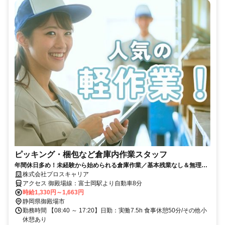
ピッキング・梱包など倉庫内作業スタッフ
年間休日多め！未経験から始められる倉庫作業／基本残業なし＆無理な
く長期安定で就労可能です
株式会社プロスキャリア
アクセス 御殿場線：富士岡駅より自動車8分
時給1,330円～1,663円
静岡県御殿場市
勤務時間 【08:40 ～ 17:20】日勤：実働7.5h 食事休憩50分/その他小
休憩あり