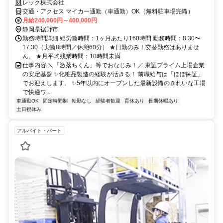
レック株式会社
交通・アクセス マイカー通勤（車通勤）OK（無料駐車場完備）
月給240,000円～400,000円
静岡県裾野市
勤務時間詳細 総労働時間：1ヶ月あたり160時間 勤務時間：8:30〜
17:30（実働8時間／休憩60分） ★日勤のみ！交替勤務はありませ
ん。 ★月平均残業時間：10時間未満
仕事内容 ＼「激落ちくん」等でおなじみ！／ 東証プライム上場企業
の安定基盤 ✨化粧品製造の経験が活きる！ 前職給与は「ほぼ保証」
でお迎えします。 ✨5年以内にオープンした最新設備のきれいな工場
で快適ワ...
車通勤OK
固定時間制
転勤なし
経験者歓迎
育休あり
長期休暇あり
土日祝休み
アルバイト・パート