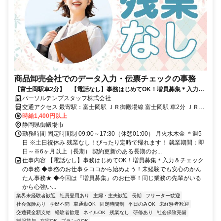
商品卸売会社でのデータ入力・伝票チェックの事務
【富士岡駅車2分】 【電話なし】事務はじめてOK！増員募集＊入力＆
チェックの事務
パーソルテンプスタッフ株式会社
交通アクセス 最寄駅：富士岡駅 ＪＲ御殿場線 富士岡駅 車2分 ＪＲ御
時給1,400円以上
殿場線 南御殿場駅 車5分 車通勤可能 無料Pあり
静岡県御殿場市
勤務時間 固定時間制 09:00～17:30（休憩01:00） 月火水木金 ＊週5
日 ※土日祝休み 残業なし！ぴったり定時で帰れます！ 就業期間：即
日～※6ヶ月以上（長期） 契約更新のある長期のお...
仕事内容 【電話なし】事務はじめてOK！増員募集＊入力＆チェック
の事務 ◆事務のお仕事をココから始めよう！未経験でも安心のかん
たん事務★ ◆今回は『増員募集』のお仕事！同じ業務の先輩がいる
から心強い...
業界未経験者歓迎
社員登用あり
主婦・主夫歓迎
長期
フリーター歓迎
社会保険あり
学歴不問
車通勤OK
固定時間制
平日のみOK
未経験者歓迎
交通費全額支給
経験者歓迎
ネイルOK
残業なし
研修あり
社会保険完備
制服貸与
在宅OK
ブランクOK