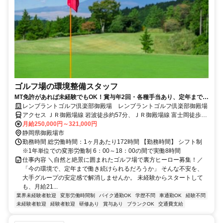
ゴルフ場の環境整備スタッフ
MT免許があれば未経験でもOK！賞与年2回・各種手当あり、定年まで安
定勤務
レンブラントゴルフ倶楽部御殿場 レンブラントゴルフ倶楽部御殿場
アクセス ＪＲ御殿場線 岩波徒歩約57分、ＪＲ御殿場線 富士岡徒歩約
78分、ＪＲ御殿場線 南御殿場徒歩約109分 ＜お車でお越しの場合＞
月給250,000円～321,000円
東名高速道路「裾野IC」より約10分／「御殿場IC」より約20分／駒
静岡県御殿場市
門スマートICより車で約10分 https://www.rembrandt-golf.jp/access/
勤務時間 総労働時間：1ヶ月あたり172時間 【勤務時間】 シフト制
※1年単位での変形労働制 6：00～18：00の間で実働8時間
仕事内容 ＼自然と絶景に囲まれたゴルフ場で裏方ヒーロー募集！／
「今の環境で、定年まで働き続けられるだろうか」 そんな不安を、
大手グループの安定感で解消しませんか。 未経験からスタートして
も、月給21...
業界未経験者歓迎
変形労働時間制
バイク通勤OK
学歴不問
車通勤OK
経験不問
未経験者歓迎
経験者歓迎
研修あり
賞与あり
ブランクOK
交通費支給