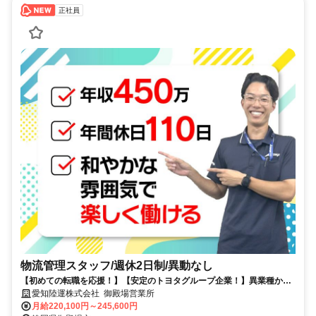
正社員
物流管理スタッフ/週休2日制/異動なし
【初めての転職を応援！】【安定のトヨタグループ企業！】異業種から
のチャレンジ、第二新卒も大歓迎！初年度年収455万円！賞与実績約4カ
愛知陸運株式会社 御殿場営業所
月分！年間休日110日！地元で落ち着いて働きたい方にオススメです◎
月給220,100円～245,600円