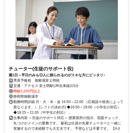
チューター(生徒のサポート役)
週1日～平日のみも◎人に頼られるのがスキな方にピッタリ♪
秀英予備校 御殿場富士岡校
交通・アクセス 富士岡駅(JR在来線)15分
時給1,200円以上
静岡県御殿場市
勤務時間詳細 月・火・木・金 16:50～22:00 （応相談※校舎によって
異なります。） [シフトの決め方] ◆16:50～19:00（小学生の対応）
◆18:25～21:05（中学生の対応） ...
仕事内容 ＜生徒のサポート対応＞ 授業箇所の指示、宿題チェック、
丸つけがメインの業務です。 最初は社員や先輩チューターと一緒に
実施するので未経験でも大丈夫です。 予習などは不要です。 【Aさ