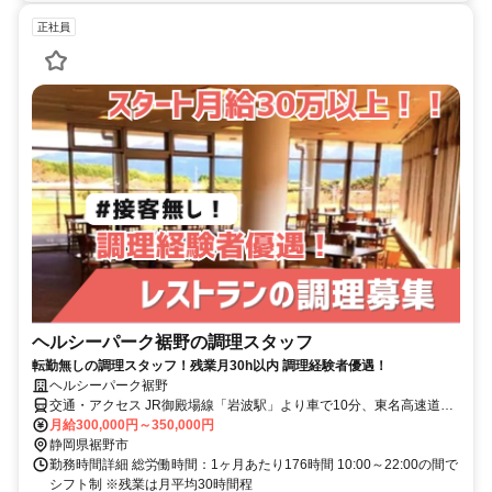
正社員
ヘルシーパーク裾野の調理スタッフ
転勤無しの調理スタッフ！残業月30h以内 調理経験者優遇！
ヘルシーパーク裾野
交通・アクセス JR御殿場線「岩波駅」より車で10分、東名高速道路
「裾野IC」より7分★交通費支給
月給300,000円～350,000円
静岡県裾野市
勤務時間詳細 総労働時間：1ヶ月あたり176時間 10:00～22:00の間で
シフト制 ※残業は月平均30時間程