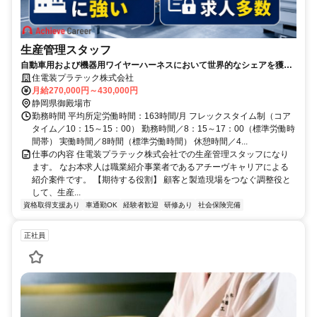
生産管理スタッフ
自動車用および機器用ワイヤーハーネスにおいて世界的なシェアを獲得
している大手企業グループです /自社勤務の仕事/研修制度が充実/資格取
住電装プラテック株式会社
得支援が充実/退職金制度あり/車通勤可/第二新卒可/経験者歓迎/40歳以上
月給270,000円～430,000円
活躍中/メーカー企業
静岡県御殿場市
勤務時間 平均所定労働時間：163時間/月 フレックスタイム制（コア
タイム／10：15～15：00） 勤務時間／8：15～17：00（標準労働時
間帯） 実働時間／8時間（標準労働時間） 休憩時間／4...
仕事の内容 住電装プラテック株式会社での生産管理スタッフになり
ます。 なお本求人は職業紹介事業者であるアチーヴキャリアによる
紹介案件です。 【期待する役割】 顧客と製造現場をつなぐ調整役と
して、生産...
資格取得支援あり
車通勤OK
経験者歓迎
研修あり
社会保険完備
正社員