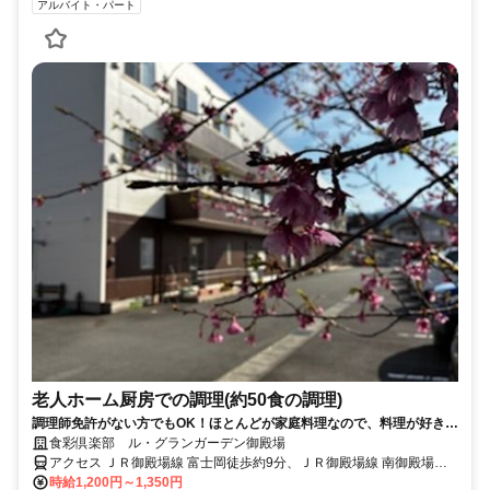
アルバイト・パート
老人ホーム厨房での調理(約50食の調理)
調理師免許がない方でもOK！ほとんどが家庭料理なので、料理が好きな
方はすぐに活躍できますよ♪
食彩倶楽部 ル・グランガーデン御殿場
アクセス ＪＲ御殿場線 富士岡徒歩約9分、ＪＲ御殿場線 南御殿場徒
歩約40分、ＪＲ御殿場線 岩波徒歩約51分
時給1,200円～1,350円