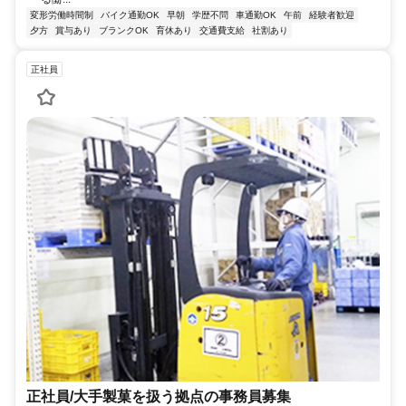
変形労働時間制
バイク通勤OK
早朝
学歴不問
車通勤OK
午前
経験者歓迎
夕方
賞与あり
ブランクOK
育休あり
交通費支給
社割あり
正社員
正社員/大手製菓を扱う拠点の事務員募集