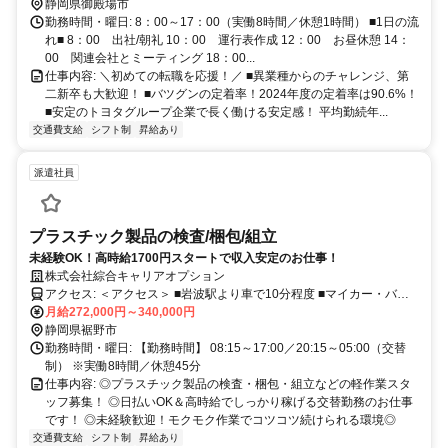
静岡県御殿場市
勤務時間・曜日: 8：00～17：00（実働8時間／休憩1時間） ■1日の流
れ■ 8：00 出社/朝礼 10：00 運行表作成 12：00 お昼休憩 14：
00 関連会社とミーティング 18：00...
仕事内容: ＼初めての転職を応援！／ ■異業種からのチャレンジ、第
二新卒も大歓迎！ ■バツグンの定着率！2024年度の定着率は90.6%！
■安定のトヨタグループ企業で長く働ける安定感！ 平均勤続年...
交通費支給
シフト制
昇給あり
派遣社員
プラスチック製品の検査/梱包/組立
未経験OK！高時給1700円スタートで収入安定のお仕事！
株式会社綜合キャリアオプション
アクセス: ＜アクセス＞ ■岩波駅より車で10分程度 ■マイカー・バイ
ク通勤OK／無料駐車場あり
月給272,000円～340,000円
静岡県裾野市
勤務時間・曜日: 【勤務時間】 08:15～17:00／20:15～05:00（交替
制） ※実働8時間／休憩45分
仕事内容: ◎プラスチック製品の検査・梱包・組立などの軽作業スタ
ッフ募集！ ◎日払いOK＆高時給でしっかり稼げる交替勤務のお仕事
です！ ◎未経験歓迎！モクモク作業でコツコツ続けられる環境◎
交通費支給
シフト制
昇給あり