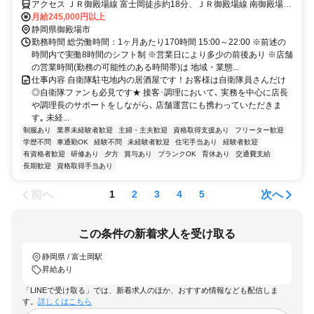
アクセス ＪＲ御殿場線 富士岡徒歩約18分、ＪＲ御殿場線 南御殿場徒
歩約50分、ＪＲ御殿場線 岩波徒歩約49分 富士岡駅より徒歩21分★車
月給245,000円以上
通勤可/駐車場有
静岡県御殿場市
勤務時間 総労働時間：1ヶ月あたり170時間 15:00～22:00 ※前述の
時間内で実働8時間のシフト制 ※営業日により多少の前後あり ※店舗
の営業時間(勤務の可能性のある時間帯)は 地域・業態...
仕事内容 自衛隊駐屯地内の居酒屋です！お客様は自衛隊員さんだけ
◎自衛隊ファンも必見です★ 接客･調理において､ 実務を中心に店長
や調理長のサポートをしながら､ 店舗運営にも携わっていただきま
す｡ 未経...
制服あり
業界未経験者歓迎
主婦・主夫歓迎
資格取得支援あり
フリーター歓迎
学歴不問
車通勤OK
経験不問
未経験者歓迎
住宅手当あり
経験者歓迎
有資格者歓迎
研修あり
夕方
賞与あり
ブランクOK
育休あり
交通費支給
長期歓迎
資格取得手当あり
前へ
次へ
1
2
3
4
5
この条件の新着求人を受け取る
静岡県 / 富士岡駅
昇給あり
「LINEで受け取る」では、新着求人のほか、おすすめ情報なども配信しま
す。
詳しくはこちら