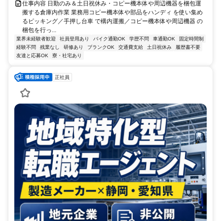
仕事内容 日勤のみ＆土日祝休み・コピー機本体や周辺機器を梱包運
搬する倉庫内作業 業務用コピー機本体や部品をハンディ を使い集め
るピッキング／手押し台車 で構内運搬／コピー機本体や周辺機器 の
梱包を行っ...
業界未経験者歓迎
社員登用あり
バイク通勤OK
学歴不問
車通勤OK
固定時間制
経験不問
残業なし
研修あり
ブランクOK
交通費支給
土日祝休み
履歴書不要
友達と応募OK
寮・社宅あり
正社員