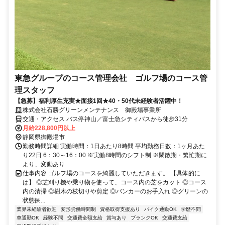
東急グループのコース管理会社 ゴルフ場のコース管
理スタッフ
【急募】福利厚生充実★面接1回★40・50代未経験者活躍中！
株式会社石勝グリーンメンテナンス 御殿場事業所
交通・アクセス バス停神山／富士急シティバスから徒歩31分
月給228,800円以上
静岡県御殿場市
勤務時間詳細 実働時間：1日あたり8時間 平均勤務日数：1ヶ月あた
り22日 6：30～16：00 ※実働8時間のシフト制 ※閑散期・繁忙期に
より、変動あり
仕事内容 ゴルフ場のコースを綺麗していただきます。 【具体的に
は】 ◎芝刈り機や乗り物を使って、コース内の芝をカット ◎コース
内の清掃 ◎樹木の枝切りや剪定 ◎バンカーのお手入れ ◎グリーンの
状態保...
業界未経験者歓迎
変形労働時間制
資格取得支援あり
バイク通勤OK
学歴不問
車通勤OK
経験不問
交通費全額支給
賞与あり
ブランクOK
交通費支給