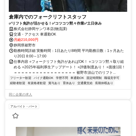
倉庫内でのフォークリフトスタッフ
✅リフト免許が活かせる！✅コツコツ黙々作業✅土日休み
株式会社静岡サンワ本店(物流課)
交通・アクセス 車通勤OK
月給210,000円
静岡県裾野市
勤務時間詳細 実働時間：1日あたり8時間 平均勤務日数：1ヶ月あた
り20日 8:00～17:00
仕事内容 ⭐フォークリフト免許があればOK！ ⭐コツコツ黙々取り組
める ⭐2025年福利厚生アップデート！ ⭐評価制度あり！ ⭐面接1回！
＝＝＝＝＝＝＝＝＝＝＝＝＝＝＝＝＝ 裾野市須山でのリフト...
フリーター歓迎
バイク通勤OK
学歴不問
車通勤OK
固定時間制
職場見学可
経験者歓迎
有資格者歓迎
賞与あり
育休あり
交通費支給
長期休暇あり
同じ企業の求人
アルバイト・パート