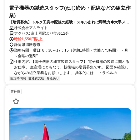
電子機器の製造スタッフ(ねじ締め・配線などの組立作
業)
【増員募集】トルク工具や配線の経験・スキルあれば即戦力◆大手メー
カーで高時給のお仕事｜土日休み＆日勤のみ｜バイク・車通勤OK
株式会社アムライト
アクセス: 富士岡駅より徒歩12分
時給1,550円以上
静岡県御殿場市
勤務時間・曜日: 8：30～17：15（休憩1時間・実働7.75時間） ・月
～金曜の週5日
仕事内容: 【電子機器の組立製造スタッフ】 電子機器の製造に関わる
お仕事。 生産増にともなう、技術職の増員募集です。 図面を確認し
ながらの組立業務をお願いします。 具体的には… ・ラベルの...
固定時間制
交通費支給
昇給あり
正社員