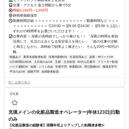
セブンイレブン御殿場富士見原店
交通・アクセス 富士岡駅から車で5分
時給1,160円～1,450円
静岡県御殿場市
勤務時間詳細 ＝＝＝＝＝＝＝＝＝＝＝＝＝＝ ✅勤務時間など ＝＝＝
＝＝＝＝＝＝＝＝＝＝ ①24:00 〜 翌6:00 ②24:00 ～ 翌9:00 ※上記い
ずれかの時間帯をお選びいただけます！ ・ ...
仕事内容 ✨ 深夜の高時給でしっかり稼げる！✨ 「深夜の時間を有効
活用して、生活の土台となる安定収入を得たい」 「他の仕事や活動
と両立しながら、高時給で効率よく稼ぎたい」 そんな20代〜60代の
幅...
制服あり
業界未経験者歓迎
扶養内勤務OK
社員登用あり
副業・WワークOK
1日4時間以内OK
土日祝のみOK
主婦・主夫歓迎
60代も応募可
フリーター歓迎
バイク通勤OK
短期
シフト自由
学歴不問
車通勤OK
即日勤務OK
職場見学可
平日のみOK
経験不問
未経験者歓迎
同じ企業の求人
正社員
充填メインの化粧品製造オペレーター|年休123日|日勤
のみ
【化粧品製造の経験者】現職年収よりアップした転職者多数✨