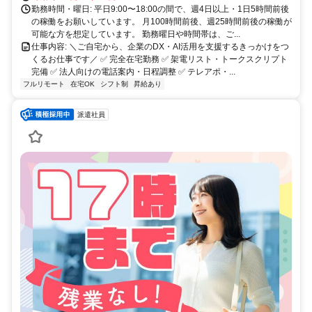
勤務時間・曜日: 平日9:00〜18:00の間で、週4日以上・1日5時間前後
の稼働をお願いしています。 月100時間前後、週25時間前後の稼働が
可能な方を想定しています。 勤務曜日や時間帯は、ご...
仕事内容: ＼ご自宅から、企業のDX・AI活用を支援するきっかけをつ
くるお仕事です／ ✅ 完全在宅勤務 ✅ 架電リスト・トークスクリプト
完備 ✅ 法人向けの電話案内・日程調整 ✅ テレアポ・...
フルリモート
在宅OK
シフト制
昇給あり
派遣社員