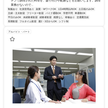
チンで調理された料理を、盛り付けや配膳などをお願いします。調理
業務がないので...
制服あり
社員登用あり
副業・WワークOK
1日4時間以内OK
土日祝のみOK
主婦・主夫歓迎
フリーター歓迎
バイク通勤OK
学歴不問
車通勤OK
平日のみOK
未経験者歓迎
経験者歓迎
残業なし
研修あり
交通費支給
長期歓迎
フルタイム歓迎
週2・3日からOK
シフト制
アルバイト・パート