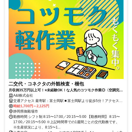
二交代・コネクタの外観検査・梱包
月収例35万円以上可！⭐未経験OK！な人気のコツモク作業◎〈空調完
備〉〈残業少なめ〉〈深夜割増あり〉
A&I株式会社
交通アクセス 最寄駅：富士岡駅 ■ 富士岡駅より徒歩5分！アクセス良
好◎ ■ 車、自転車での通勤OK！
時給1,700円～2,125円
静岡県御殿場市
勤務時間 シフト制 8:15〜17:00／20:15〜5:00 【勤務時間】 8:15〜
17:00／20:15〜5:00 ※上記時間帯での1週間ごとの交代勤務です。
※生産状況により、8:15〜1...