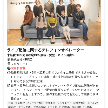
ライブ配信に関するテレフォンオペレーター
未経験OK✨完全在宅Ok✨服装・髪型・ネイル自由✨
株式会社KIRINZ
フルリモート
完全歩合制
勤務時間詳細 ・9時～22時の間でフルタイム稼働 できる方を優先い
たします。 ・月１シフト提出 ・週4以上稼働が可能な方歓迎！ ・土
日対応できる方特に歓迎！
仕事内容 弊社主催のコンテストイベントやライブ配信に興味がある
方々へ、 イベントやライブ配信の概要を説明していただきます。 マ
ニュアルもありますので、 業界未経験の方でも安心して業務に取り
組めます！...
主婦・主夫歓迎
フリーター歓迎
学歴不問
フルリモート
経験者歓迎
ネイルOK
在宅OK
ブランクOK
完全歩合制
シフト制
ピアスOK
服装自由
ひげOK