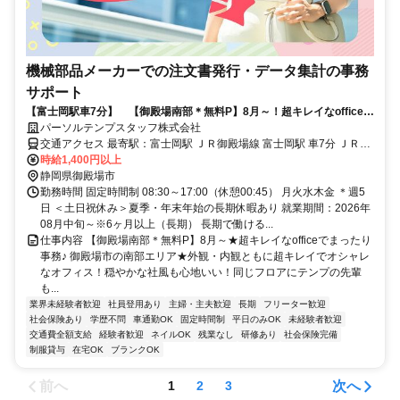
機械部品メーカーでの注文書発行・データ集計の事務
サポート
【富士岡駅車7分】 【御殿場南部＊無料P】8月～！超キレイなofficeで
まったり事務！
パーソルテンプスタッフ株式会社
交通アクセス 最寄駅：富士岡駅 ＪＲ御殿場線 富士岡駅 車7分 ＪＲ御
殿場線 御殿場駅 車14分 ＜御殿場市南部エリア＞ 車通勤可能 ※敷地
時給1,400円以上
内に無料の駐車場あり◎
静岡県御殿場市
勤務時間 固定時間制 08:30～17:00（休憩00:45） 月火水木金 ＊週5
日 ＜土日祝休み＞夏季・年末年始の長期休暇あり 就業期間：2026年
08月中旬～※6ヶ月以上（長期） 長期で働ける...
仕事内容 【御殿場南部＊無料P】8月～★超キレイなofficeでまったり
事務♪ 御殿場市の南部エリア★外観・内観ともに超キレイでオシャレ
なオフィス！穏やかな社風も心地いい！同じフロアにテンプの先輩
も...
業界未経験者歓迎
社員登用あり
主婦・主夫歓迎
長期
フリーター歓迎
社会保険あり
学歴不問
車通勤OK
固定時間制
平日のみOK
未経験者歓迎
交通費全額支給
経験者歓迎
ネイルOK
残業なし
研修あり
社会保険完備
制服貸与
在宅OK
ブランクOK
前へ
次へ
1
2
3