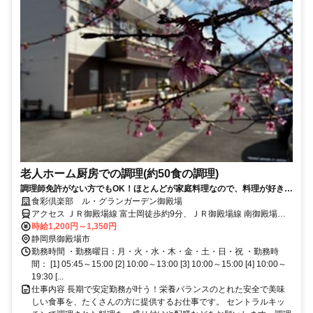
老人ホーム厨房での調理(約50食の調理)
調理師免許がない方でもOK！ほとんどが家庭料理なので、料理が好きな
方はすぐに活躍できますよ♪
食彩倶楽部 ル・グランガーデン御殿場
アクセス ＪＲ御殿場線 富士岡徒歩約9分、ＪＲ御殿場線 南御殿場徒
歩約40分、ＪＲ御殿場線 岩波徒歩約51分
時給1,200円～1,350円
静岡県御殿場市
勤務時間 ・勤務曜日：月・火・水・木・金・土・日・祝 ・勤務時
間： [1] 05:45～15:00 [2] 10:00～13:00 [3] 10:00～15:00 [4] 10:00～
19:30 [...
仕事内容 長期で安定勤務が叶う！栄養バランスのとれた安全で美味
しい食事を、たくさんの方に提供するお仕事です。 セントラルキッ