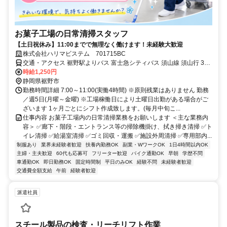
お菓子工場の日常清掃スタッフ
【土日祝休み】11:00までで無理なく働けます！未経験大歓迎
株式会社ハリマビステム 701715BC
交通・アクセス 裾野駅よりバス 富士急シティバス 須山線 須山行 35
分 富士裾野工業団地入口下車
時給1,250円
静岡県裾野市
勤務時間詳細 7:00～11:00(実働4時間) ※原則残業はありません 勤務
／週5日(月曜～金曜) ※工場稼働日により土曜日出勤がある場合がご
ざいます 1ヶ月ごとにシフト作成致します。(毎月中旬こ...
仕事内容 お菓子工場内の日常清掃業務をお願いします ＜主な業務内
容＞ ✅廊下・階段・エントランス等の掃除機掛け、拭き掃き清掃 ✅ト
イレ清掃 ✅給湯室清掃 ✅ゴミ回収・運搬 ✅施設外周清掃 ✅専用部内...
制服あり
業界未経験者歓迎
扶養内勤務OK
副業・WワークOK
1日4時間以内OK
主婦・主夫歓迎
60代も応募可
フリーター歓迎
バイク通勤OK
早朝
学歴不問
車通勤OK
即日勤務OK
固定時間制
平日のみOK
経験不問
未経験者歓迎
交通費全額支給
午前
経験者歓迎
派遣社員
スチール製品の検査・リーチリフト作業