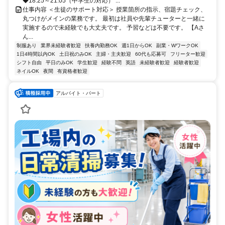
◆18:25～21:05（中学生の対応） ...
仕事内容 ＜生徒のサポート対応＞ 授業箇所の指示、宿題チェック、
丸つけがメインの業務です。 最初は社員や先輩チューターと一緒に
実施するので未経験でも大丈夫です。 予習などは不要です。 【Aさ
ん...
制服あり
業界未経験者歓迎
扶養内勤務OK
週1日からOK
副業・WワークOK
1日4時間以内OK
土日祝のみOK
主婦・主夫歓迎
60代も応募可
フリーター歓迎
シフト自由
平日のみOK
学生歓迎
経験不問
英語
未経験者歓迎
経験者歓迎
ネイルOK
夜間
有資格者歓迎
アルバイト・パート