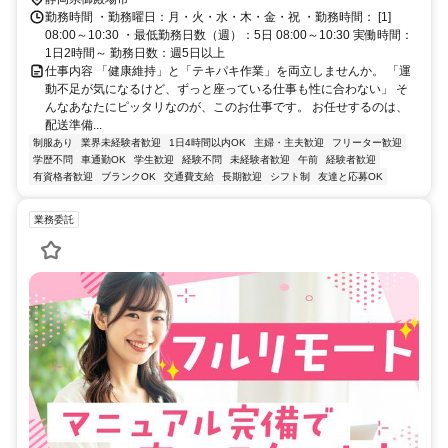
勤務時間 ・勤務曜日：月・火・水・木・金・祝 ・勤務時間： [1]
08:00～10:30 ・最低勤務日数（週）：5日 08:00～10:30 実働時間：
1日2時間～ 勤務日数：週5日以上
仕事内容 「健康維持」と「テキパキ作業」を両立しませんか。 「運
動不足が気になるけど、ずっと座っている仕事も性に合わない」 そ
んなあなたにピッタリなのが、このお仕事です。 お任せするのは、
配送準備...
制服あり
業界未経験者歓迎
1日4時間以内OK
主婦・主夫歓迎
フリーター歓迎
学歴不問
車通勤OK
学生歓迎
経験不問
未経験者歓迎
午前
経験者歓迎
有資格者歓迎
ブランクOK
交通費支給
長期歓迎
シフト制
友達と応募OK
業務委託