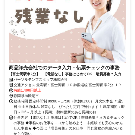
商品卸売会社でのデータ入力・伝票チェックの事務
【富士岡駅車2分】 【電話なし】事務はじめてOK！増員募集＊入力＆
チェックの事務
パーソルテンプスタッフ株式会社
交通アクセス 最寄駅：富士岡駅 ＪＲ御殿場線 富士岡駅 車2分 ＪＲ御
時給1,400円以上
殿場線 南御殿場駅 車5分 車通勤可能 無料Pあり
静岡県御殿場市
勤務時間 固定時間制 09:00～17:30（休憩01:00） 月火水木金 ＊週5
日 ※土日祝休み 残業なし！ぴったり定時で帰れます！ 就業期間：即
日～※6ヶ月以上（長期） 契約更新のある長期のお...
仕事内容 【電話なし】事務はじめてOK！増員募集＊入力＆チェック
の事務 ◆事務のお仕事をココから始めよう！未経験でも安心のかん
たん事務★ ◆今回は『増員募集』のお仕事！同じ業務の先輩がいる
から心強い...