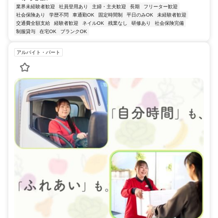
業界未経験者歓迎
社員登用あり
主婦・主夫歓迎
長期
フリーター歓迎
社会保険あり
学歴不問
車通勤OK
固定時間制
平日のみOK
未経験者歓迎
交通費全額支給
経験者歓迎
ネイルOK
残業なし
研修あり
社会保険完備
制服貸与
在宅OK
ブランクOK
アルバイト・パート