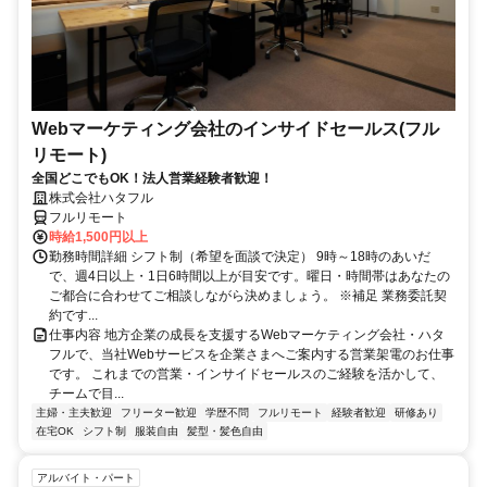
Webマーケティング会社のインサイドセールス(フル
リモート)
全国どこでもOK！法人営業経験者歓迎！
株式会社ハタフル
フルリモート
時給1,500円以上
勤務時間詳細 シフト制（希望を面談で決定） 9時～18時のあいだ
で、週4日以上・1日6時間以上が目安です。曜日・時間帯はあなたの
ご都合に合わせてご相談しながら決めましょう。 ※補足 業務委託契
約です...
仕事内容 地方企業の成長を支援するWebマーケティング会社・ハタ
フルで、当社Webサービスを企業さまへご案内する営業架電のお仕事
です。 これまでの営業・インサイドセールスのご経験を活かして、
チームで目...
主婦・主夫歓迎
フリーター歓迎
学歴不問
フルリモート
経験者歓迎
研修あり
在宅OK
シフト制
服装自由
髪型・髪色自由
アルバイト・パート