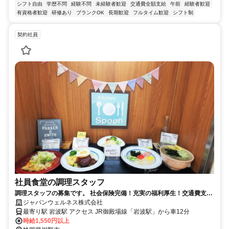
シフト自由
学歴不問
経験不問
未経験者歓迎
交通費全額支給
午前
経験者歓迎
有資格者歓迎
研修あり
ブランクOK
長期歓迎
フルタイム歓迎
シフト制
契約社員
社員食堂の調理スタッフ
調理スタッフの募集です。 社会保険完備！充実の福利厚生！交通費支給
♪食事補助もあり！
ジャパンウェルネス株式会社
最寄り駅 岩波駅 アクセス JR御殿場線「岩波駅」から車12分
時給1,550円以上