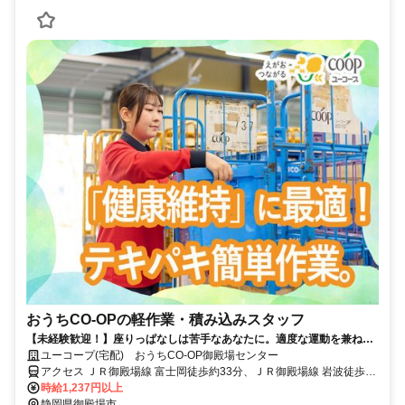
おうちCO-OPの軽作業・積み込みスタッフ
【未経験歓迎！】座りっぱなしは苦手なあなたに。適度な運動を兼ねら
れる軽作業。
ユーコープ(宅配) おうちCO-OP御殿場センター
アクセス ＪＲ御殿場線 富士岡徒歩約33分、ＪＲ御殿場線 岩波徒歩約
32分、ＪＲ御殿場線 南御殿場徒歩約65分
時給1,237円以上
静岡県御殿場市