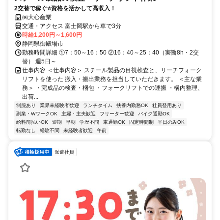
2交替で稼ぐ⭐資格を活かして高収入！
㈱大心産業
交通・アクセス 富士岡駅から車で3分
時給1,200円～1,600円
静岡県御殿場市
勤務時間詳細 ①7：50～16：50 ②16：40～25：40（実働8h・2交
替） 週5日～
仕事内容 ＜仕事内容＞ スチール製品の目視検査と、リーチフォーク
リフトを使った 搬入・搬出業務を担当していただきます。 ＜主な業
務＞ ・完成品の検査・梱包 ・フォークリフトでの運搬 ・構内整理、
出荷...
制服あり
業界未経験者歓迎
ランチタイム
扶養内勤務OK
社員登用あり
副業・WワークOK
主婦・主夫歓迎
フリーター歓迎
バイク通勤OK
給料前払いOK
短期
早朝
学歴不問
車通勤OK
固定時間制
平日のみOK
転勤なし
経験不問
未経験者歓迎
午前
派遣社員