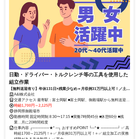
日勤・ドライバー・トルクレンチ等の工具を使用した
組立作業
【無料送迎有り】年休131日×残業少なめ＝月収例31万円以上可！／土日
祝休み／8:30〜17:15／空調完備／組立経験者大歓迎！
A&I株式会社
交通アクセス 最寄駅：富士岡駅 ■富士岡駅、御殿場駅から無料送迎あ
り！⭐ ■車、自転車での通勤OK！
時給1,700円～2,125円
静岡県御殿場市
勤務時間 固定時間制 8:30〜17:15 ■実働7時間45分 ■休憩60分 ■残
業…月に20時間程度
仕事内容 ┌──────★* ─┐ おすすめPOINT └─*★ ──────┘ ✅ 高
時給1700～2125円！⭐ ✅ 月収例31万円以上可！⭐ ✅ 組立加工の実務