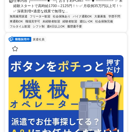
仕事内容 ┌──────★* ─┐ おすすめPOINT └─*★ ──────┘ ✅ 未
経験スタートで高時給1700～2125円！✨ ✅ 月収例35万円以上可！✨
✅ 深夜割増×適度な残業で無理な...
無期雇用派遣
フリーター歓迎
社会保険あり
バイク通勤OK
大量募集
学歴不問
車通勤OK
職場見学可
未経験者歓迎
経験者歓迎
週払いOK
社会保険完備
フルタイム歓迎
シフト制
週4日以上OK
履歴書不要
派遣社員