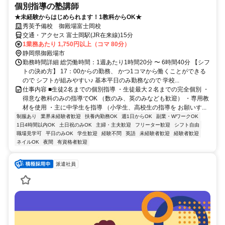
個別指導の塾講師
★未経験からはじめられます！1教科からOK★
秀英予備校 御殿場富士岡校
交通・アクセス 富士岡駅(JR在来線)15分
1業務あたり 1,750円以上（コマ 80分）
静岡県御殿場市
勤務時間詳細 総労働時間：1週あたり1時間20分 〜 6時間40分 【シフ
トの決め方】 17：00からの勤務、 かつ1コマから働くことができる
ので シフトが組みやすい♪ 基本平日のみ勤務なので 学校...
仕事内容 ■生徒2名までの個別指導 ・生徒最大２名までの完全個別 ・
得意な教科のみの指導でOK （数のみ、英のみなども歓迎） ・専用教
材を使用 ・主に中学生を指導 （小学生、高校生の指導を お願いす...
制服あり
業界未経験者歓迎
扶養内勤務OK
週1日からOK
副業・WワークOK
1日4時間以内OK
土日祝のみOK
主婦・主夫歓迎
フリーター歓迎
シフト自由
職場見学可
平日のみOK
学生歓迎
経験不問
英語
未経験者歓迎
経験者歓迎
ネイルOK
夜間
有資格者歓迎
派遣社員