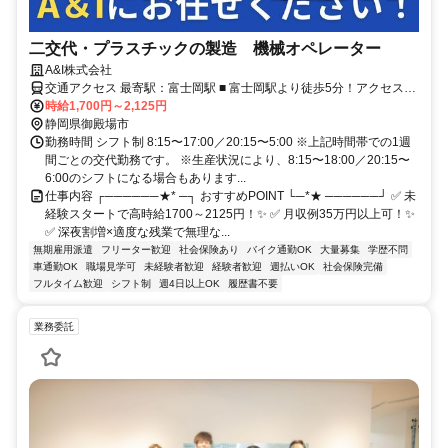
二交代・プラスチックの製造 機械オペレーター
A&I株式会社
交通アクセス 最寄駅：富士岡駅 ■ 富士岡駅より徒歩5分！アクセス良
好◎ ■ 車、自転車での通勤OK！
時給1,700円～2,125円
静岡県御殿場市
勤務時間 シフト制 8:15〜17:00／20:15〜5:00 ※上記時間帯での1週
間ごとの交代勤務です。 ※生産状況により、8:15〜18:00／20:15〜
6:00のシフトになる場合もあります...
仕事内容 ┌──────★* ─┐ おすすめPOINT └─*★ ──────┘ ✅ 未
経験スタートで高時給1700～2125円！✨ ✅ 月収例35万円以上可！✨
✅ 深夜割増×適度な残業で無理な...
無期雇用派遣
フリーター歓迎
社会保険あり
バイク通勤OK
大量募集
学歴不問
車通勤OK
職場見学可
未経験者歓迎
経験者歓迎
週払いOK
社会保険完備
フルタイム歓迎
シフト制
週4日以上OK
履歴書不要
業務委託