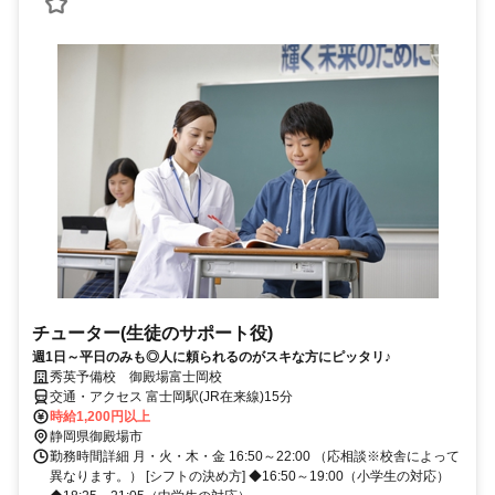
チューター(生徒のサポート役)
週1日～平日のみも◎人に頼られるのがスキな方にピッタリ♪
秀英予備校 御殿場富士岡校
交通・アクセス 富士岡駅(JR在来線)15分
時給1,200円以上
静岡県御殿場市
勤務時間詳細 月・火・木・金 16:50～22:00 （応相談※校舎によって
異なります。） [シフトの決め方] ◆16:50～19:00（小学生の対応）