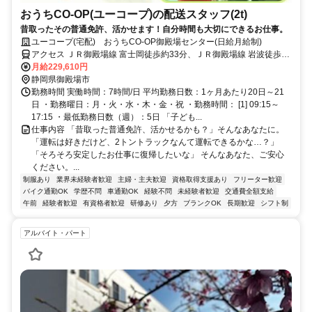
おうちCO-OP(ユーコープ)の配送スタッフ(2t)
昔取ったその普通免許、活かせます！自分時間も大切にできるお仕事。
ユーコープ(宅配) おうちCO-OP御殿場センター(日給月給制)
アクセス ＪＲ御殿場線 富士岡徒歩約33分、ＪＲ御殿場線 岩波徒歩約
32分、ＪＲ御殿場線 南御殿場徒歩約65分
月給229,610円
静岡県御殿場市
勤務時間 実働時間：7時間/日 平均勤務日数：1ヶ月あたり20日～21
日 ・勤務曜日：月・火・水・木・金・祝 ・勤務時間： [1] 09:15～
17:15 ・最低勤務日数（週）：5日 「子ども...
仕事内容 「昔取った普通免許、活かせるかも？」そんなあなたに。
「運転は好きだけど、2トントラックなんて運転できるかな…？」
「そろそろ安定したお仕事に復帰したいな」 そんなあなた、ご安心
ください。...
制服あり
業界未経験者歓迎
主婦・主夫歓迎
資格取得支援あり
フリーター歓迎
バイク通勤OK
学歴不問
車通勤OK
経験不問
未経験者歓迎
交通費全額支給
午前
経験者歓迎
有資格者歓迎
研修あり
夕方
ブランクOK
長期歓迎
シフト制
アルバイト・パート