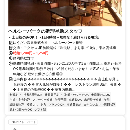
ヘルシーパークの調理補助スタッフ
＜土日祝のみOK！＞1日4時間～無理なく続けられる環境♪
ゆうだい温泉株式会社 ヘルシーパーク裾野
交通・アクセス JR御殿場線「岩波駅」より車で10分、東名高速道路
「裾野IC」より7分
時給1,200円～1,250円
静岡県裾野市
勤務時間詳細 <募集時間> 9:30-21:30の中で1日4時間以上 ※週3~勤務
OK 勤務時間や勤務日数はご相談くださいませ！ ※GW・お盆・年末
年始など 連休に働ける方優遇◎
仕事内容 ✤✤✤✤✤✤✤✤✤✤✤✤✤✤✤✤✤✤✤✤ ✤ ✤ ✤ 富士山が見え
る絶景の ✤ ✤ 露天風呂が自慢！ ✤ ✤ 「レストラン調理Staff」募集 ✤
✤ 土日祝のみ勤務OK ✤ ✤ 扶養内勤務...
制服あり
扶養内勤務OK
社員登用あり
副業・WワークOK
土日祝のみOK
主婦・主夫歓迎
フリーター歓迎
学歴不問
車通勤OK
未経験者歓迎
午前
経験者歓迎
残業なし
夕方
ブランクOK
交通費支給
まかないあり
長期歓迎
週2・3日からOK
シフト制
アルバイト・パート