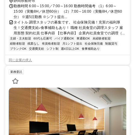
静岡県裾野市
勤務時間 6:00～15:00／7:00～16:00 勤務時間備考 （1）6:00～
15:00（実働8H／休憩60分） （2）7:00～16:00（実働8H／休憩60
分） ※週5日勤務 ※シフト提出...
タイトル 調理スタッフの募集です。 社会保険完備！充実の福利厚
生！交通費支給♪食事補助もあり！ 職種 社員食堂の調理スタッフ 雇
用形態 契約社員 仕事内容 【仕事内容】 企業内社員食堂での調理（...
主婦・主夫歓迎
60代も応募可
バイク通勤OK
車通勤OK
未経験者歓迎
経験者歓迎
残業なし
有資格者歓迎
月1シフト提出
社会保険完備
制服貸与
ブランクOK
交通費支給
シフト制
週4日以上OK
食事補助あり
同じ企業の求人
業務委託