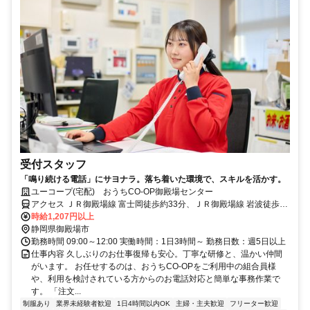
受付スタッフ
「鳴り続ける電話」にサヨナラ。落ち着いた環境で、スキルを活かす。
ユーコープ(宅配) おうちCO-OP御殿場センター
アクセス ＪＲ御殿場線 富士岡徒歩約33分、ＪＲ御殿場線 岩波徒歩約
32分、ＪＲ御殿場線 南御殿場徒歩約65分
時給1,207円以上
静岡県御殿場市
勤務時間 09:00～12:00 実働時間：1日3時間～ 勤務日数：週5日以上
仕事内容 久しぶりのお仕事復帰も安心。丁寧な研修と、温かい仲間
がいます。 お任せするのは、おうちCO-OPをご利用中の組合員様
や、利用を検討されている方からのお電話対応と簡単な事務作業で
す。 「注文...
制服あり
業界未経験者歓迎
1日4時間以内OK
主婦・主夫歓迎
フリーター歓迎