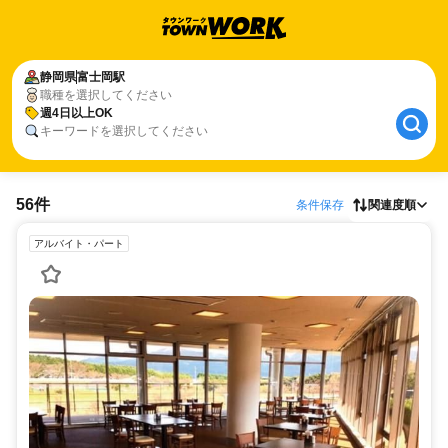
静岡県
富士岡駅
職種を選択してください
週4日以上OK
キーワードを選択してください
56件
条件保存
関連度順
アルバイト・パート