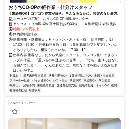
おうちCO-OPの軽作業・仕分けスタッフ
【未経験OK】コツコツ作業が好き、そんなあなたに。接客のない裏方ワ
ーク。
ユーコープ(宅配) おうちCO-OP御殿場センター
アクセス ＪＲ御殿場線 富士岡徒歩約33分、ＪＲ御殿場線 岩波徒歩約
32分、ＪＲ御殿場線 南御殿場徒歩約65分
時給1,207円以上
静岡県御殿場市
勤務時間 ・勤務曜日：月・火・水・木・金・祝 ・勤務時間： [1]
17:30～19:30 ・最低勤務日数（週）：5日 急遽シフト変更したいな
どありましたらご相談くださいね。 17:30～19:...
仕事内容 接客なし、だから気楽にスタート。コツコツ集中できるシ
ンプル作業。 「重いものを運ぶのは苦手…」 「でも、座りっぱなし
も飽きてしまう…」 そんなあなたに、無理なく体を動かせるお仕事
はいかがで...
制服あり
業界未経験者歓迎
扶養内勤務OK
1日4時間以内OK
主婦・主夫歓迎
フリーター歓迎
バイク通勤OK
シフト自由
学歴不問
車通勤OK
学生歓迎
転勤なし
経験不問
未経験者歓迎
交通費全額支給
経験者歓迎
ネイルOK
夜間
有資格者歓迎
研修あり
アルバイト・パート