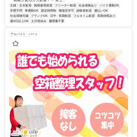
経験がある方大歓迎！ ✅ 富士...
主婦・主夫歓迎
無期雇用派遣
フリーター歓迎
社会保険あり
バイク通勤OK
学歴不問
車通勤OK
固定時間制
職場見学可
経験者歓迎
週払いOK
社会保険完備
ブランクOK
日中
長期歓迎
フルタイム歓迎
長期休暇あり
週4日以上OK
土日祝休み
履歴書不要
アルバイト・パート