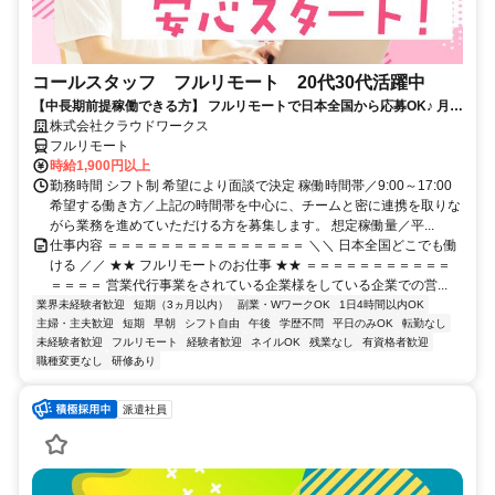
コールスタッフ フルリモート 20代30代活躍中
【中長期前提稼働できる方】 フルリモートで日本全国から応募OK♪ 月稼
働80時間で安定収入！
株式会社クラウドワークス
フルリモート
時給1,900円以上
勤務時間 シフト制 希望により面談で決定 稼働時間帯／9:00～17:00
希望する働き方／上記の時間帯を中心に、チームと密に連携を取りな
がら業務を進めていただける方を募集します。 想定稼働量／平...
仕事内容 ＝＝＝＝＝＝＝＝＝＝＝＝＝＝＝ ＼＼ 日本全国どこでも働
ける ／／ ★★ フルリモートのお仕事 ★★ ＝＝＝＝＝＝＝＝＝＝＝
＝＝＝＝ 営業代行事業をされている企業様をしている企業での営...
業界未経験者歓迎
短期（3ヵ月以内）
副業・WワークOK
1日4時間以内OK
主婦・主夫歓迎
短期
早朝
シフト自由
午後
学歴不問
平日のみOK
転勤なし
未経験者歓迎
フルリモート
経験者歓迎
ネイルOK
残業なし
有資格者歓迎
職種変更なし
研修あり
派遣社員