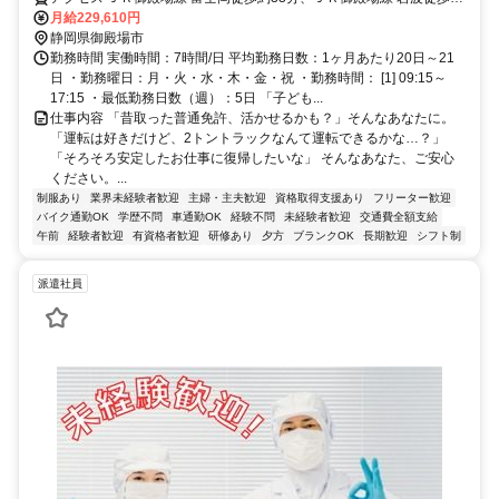
32分、ＪＲ御殿場線 南御殿場徒歩約65分
月給229,610円
静岡県御殿場市
勤務時間 実働時間：7時間/日 平均勤務日数：1ヶ月あたり20日～21
日 ・勤務曜日：月・火・水・木・金・祝 ・勤務時間： [1] 09:15～
17:15 ・最低勤務日数（週）：5日 「子ども...
仕事内容 「昔取った普通免許、活かせるかも？」そんなあなたに。
「運転は好きだけど、2トントラックなんて運転できるかな…？」
「そろそろ安定したお仕事に復帰したいな」 そんなあなた、ご安心
ください。...
制服あり
業界未経験者歓迎
主婦・主夫歓迎
資格取得支援あり
フリーター歓迎
バイク通勤OK
学歴不問
車通勤OK
経験不問
未経験者歓迎
交通費全額支給
午前
経験者歓迎
有資格者歓迎
研修あり
夕方
ブランクOK
長期歓迎
シフト制
派遣社員