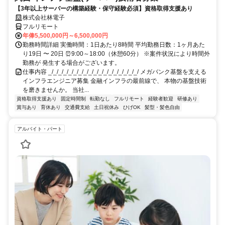
【3年以上サーバーの構築経験・保守経験必須】資格取得支援あり
株式会社林電子
フルリモート
年俸5,500,000円～6,500,000円
勤務時間詳細 実働時間：1日あたり8時間 平均勤務日数：1ヶ月あた
り19日 〜 20日 ⏰9:00～18:00（休憩60分） ※案件状況により時間外
勤務が 発生する場合がございます。
仕事内容 _/_/_/_/_/_/_/_/_/_/_/_/_/_/_/_/_/_/ メガバンク基盤を支える
インフラエンジニア募集 金融インフラの最前線で、 本物の基盤技術
を磨きませんか。 当社...
資格取得支援あり
固定時間制
転勤なし
フルリモート
経験者歓迎
研修あり
賞与あり
育休あり
交通費支給
土日祝休み
ひげOK
髪型・髪色自由
アルバイト・パート