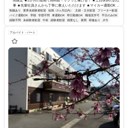
間限定 ★2か月の短期で高時給！サクッと稼げる！ ★土日休みのお仕
事 ★先輩社員さんから丁寧に教えいただけます ★マイカー通勤OK ...
制服あり
業界未経験者歓迎
短期（3ヵ月以内）
主婦・主夫歓迎
フリーター歓迎
バイク通勤OK
早朝
学歴不問
車通勤OK
即日勤務OK
職場見学可
平日のみOK
経験不問
未経験者歓迎
午前
経験者歓迎
残業なし
夜間
研修あり
夕方
アルバイト・パート