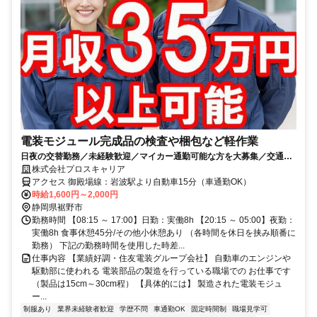
電装モジュール完成品の検査や梱包など軽作業
日夜の交替勤務／未経験歓迎／マイカー通勤可能な方を大募集／交通費
全額＆他に毎月／車通勤の手当支給あり
株式会社プロスキャリア
アクセス 御殿場線：岩波駅より自動車15分（車通勤OK）
時給1,600円～2,000円
静岡県裾野市
勤務時間 【08:15 ～ 17:00】日勤：実働8h 【20:15 ～ 05:00】夜勤：
実働8h 食事休憩45分/その他小休憩あり （各時間を休日を挟み順番に
勤務） 下記の勤務時間を使用した時差...
仕事内容 【業績好調・住友電装グループ会社】 自動車のエンジンや
駆動部に使われる 電装部品の製造を行っている職場での お仕事です
（製品は15cm～30cm程） 【具体的には】 製造された電装モジュ
ー...
制服あり
業界未経験者歓迎
学歴不問
車通勤OK
固定時間制
職場見学可