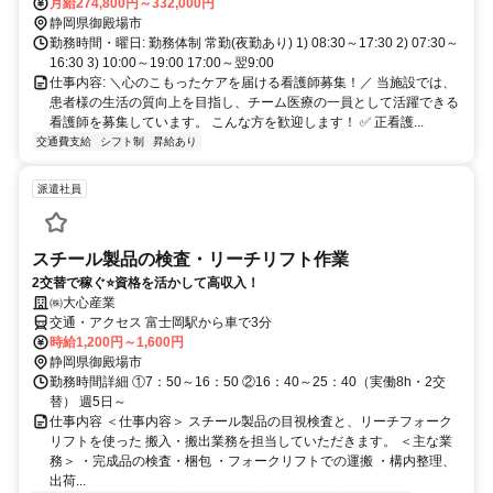
月給274,800円～332,000円
静岡県御殿場市
勤務時間・曜日: 勤務体制 常勤(夜勤あり) 1) 08:30～17:30 2) 07:30～
16:30 3) 10:00～19:00 17:00～翌9:00
仕事内容: ＼心のこもったケアを届ける看護師募集！／ 当施設では、
患者様の生活の質向上を目指し、チーム医療の一員として活躍できる
看護師を募集しています。 こんな方を歓迎します！ ✅ 正看護...
交通費支給
シフト制
昇給あり
派遣社員
スチール製品の検査・リーチリフト作業
2交替で稼ぐ⭐資格を活かして高収入！
㈱大心産業
交通・アクセス 富士岡駅から車で3分
時給1,200円～1,600円
静岡県御殿場市
勤務時間詳細 ①7：50～16：50 ②16：40～25：40（実働8h・2交
替） 週5日～
仕事内容 ＜仕事内容＞ スチール製品の目視検査と、リーチフォーク
リフトを使った 搬入・搬出業務を担当していただきます。 ＜主な業
務＞ ・完成品の検査・梱包 ・フォークリフトでの運搬 ・構内整理、
出荷...