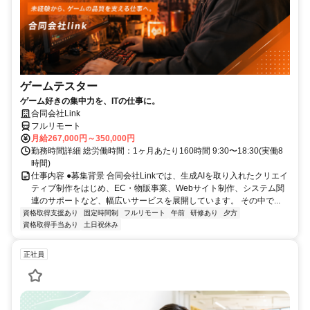
ゲームテスター
ゲーム好きの集中力を、ITの仕事に。
合同会社Link
フルリモート
月給267,000円～350,000円
勤務時間詳細 総労働時間：1ヶ月あたり160時間 9:30〜18:30(実働8
時間)
仕事内容 ●募集背景 合同会社Linkでは、生成AIを取り入れたクリエイ
ティブ制作をはじめ、EC・物販事業、Webサイト制作、システム関
連のサポートなど、幅広いサービスを展開しています。 その中で...
資格取得支援あり
固定時間制
フルリモート
午前
研修あり
夕方
資格取得手当あり
土日祝休み
正社員