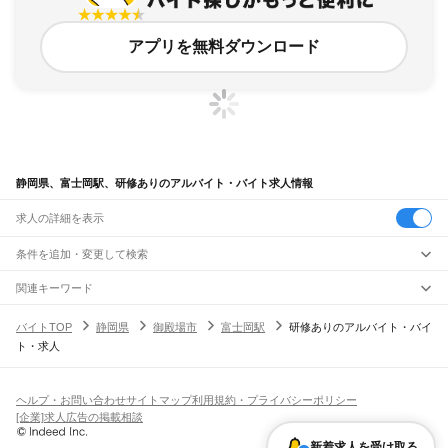
アプリを無料ダウンロード
静岡県、富士岡駅、研修ありのアルバイト・バイト求人情報
求人の詳細を表示
条件を追加・変更して検索
市区町村を追加・変更
関連キーワード
完全在宅ワーク 全国
シール貼り 在宅
現在地周辺
ガチャガチャ
犬カフェ
静岡県
駅を追加・変更
バイトTOP
静岡県
御殿場市
富士岡駅
研修ありのアルバイト・バイ
静岡県
すべて
ト・求人
静岡市
すべて
職種を追加・変更
JR東海道本線(東京～熱海)
葵区
駿河区
清水区
熱海駅
飲食・フードサービス
浜松市
すべて
特徴を追加・変更
飲食・フードサービス
すべて
ヘルプ・お問い合わせ
サイトマップ
利用規約・プライバシーポリシー
JR身延線
中央区
浜名区
天竜区
ホールスタッフ
キッチンスタッフ
皿洗い・洗い場
精肉・鮮魚加工
給食調理
人気
[企業]求人広告の掲載相談
富士駅
柚木駅
竪堀駅
入山瀬駅
富士根駅
源道寺駅
富士宮駅
西富士宮駅
沼久保駅
雇用形態を追加・変更
パン屋（ベーカリー）
フードカウンター販売員
バー（BAR）・バーテンダー
沼津市
熱海市
三島市
富士宮市
伊東市
島田市
富士市
磐田市
焼津市
掛川市
藤枝市
日払いOK
高校生歓迎
学生歓迎
深夜の仕事
髪型・髪色自由
ひげOK
ネイルOK
芝川駅
稲子駅
新着求人を受け取る
飲食店補助（開店・閉店準備）
飲食店（店長・マネージャー）
御殿場市
袋井市
下田市
裾野市
湖西市
伊豆市
御前崎市
菊川市
伊豆の国市