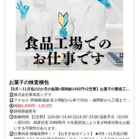
お菓子の検査梱包
【9月～11月迄の2か月の短期×高時給1450円×2交替】お菓子の製造工場
で梱包・検査/未経験からOK！
株式会社東海道シグマ
アクセス JR御殿場線 富士岡駅から車で16分 ・裾野駅から工場まで送
迎バス有（規定有）
時給1,450円～1,813円
静岡県裾野市
勤務時間 【2交替】 (1)6:00~14:40 (2)14:20~23:00 深夜手当（22:00
～翌5:00） 残業目安 20時間/月 ※生産状況により多少時差出勤をお願
いする可能性があります。
仕事内容 積極採用中！！ 【おすすめポイント】 ★9月～11月迄の期