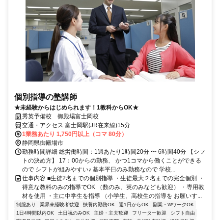
個別指導の塾講師
★未経験からはじめられます！1教科からOK★
秀英予備校 御殿場富士岡校
交通・アクセス 富士岡駅(JR在来線)15分
1業務あたり 1,750円以上（コマ 80分）
静岡県御殿場市
勤務時間詳細 総労働時間：1週あたり1時間20分 〜 6時間40分 【シフ
トの決め方】 17：00からの勤務、 かつ1コマから働くことができる
ので シフトが組みやすい♪ 基本平日のみ勤務なので 学校...
仕事内容 ■生徒2名までの個別指導 ・生徒最大２名までの完全個別 ・
得意な教科のみの指導でOK （数のみ、英のみなども歓迎） ・専用教
材を使用 ・主に中学生を指導 （小学生、高校生の指導を お願いす...
制服あり
業界未経験者歓迎
扶養内勤務OK
週1日からOK
副業・WワークOK
1日4時間以内OK
土日祝のみOK
主婦・主夫歓迎
フリーター歓迎
シフト自由