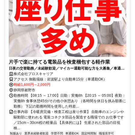
片手で楽に持てる電装品を検査梱包する軽作業
日夜の交替勤務／未経験歓迎／マイカー通勤可能な方を大募集／車通勤
手当の支給あり／月収35万円以上可能
株式会社プロスキャリア
アクセス 御殿場線：岩波駅より自動車15分（車通勤OK）
時給1,600円～2,000円
静岡県裾野市
勤務時間 【08:15 ～ 17:00】日勤：実働8h 【20:15 ～ 05:00】夜勤：
実働8h 食事休憩45分/その他小休憩あり （各時間を休日を挟み順番に
勤務） 下記の勤務時間を使用した時差...
仕事内容 【冷暖房完備・検査工程は座り作業】 自動車のエンジンや
駆動部に使われる 電装コネクタ部品を製造する職場での お仕事です
／15cm～30cm程の軽量品 【具体的には】 生産された部品の目視
検...
制服あり
業界未経験者歓迎
学歴不問
車通勤OK
固定時間制
職場見学可