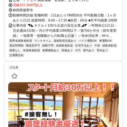
月給197,300円以上
静岡県裾野市
勤務時間詳細 実働時間：1日あたり7時間30分 平均勤務日数：1ヶ月
あたり21日 就業時間：9:00～17:30 ■休憩：60分 ■月平均残業:1時間
仕事内容 ◥◣ヤクルト100％出資の安定企業◢◤ ✅年間休日121日・
完全週休2日制 ✅月の平均残業10時間以下 ✅賞与6か月分（前年度実
績） ✅他業界・他職種からの転職も応援！ ✅有休消化率：94％...
業界未経験者歓迎
ランチタイム
資格取得支援あり
バイク通勤OK
車通勤OK
固定時間制
職場見学可
経験不問
未経験者歓迎
住宅手当あり
午前
経験者歓迎
残業なし
有資格者歓迎
食費補助あり
研修あり
夕方
賞与あり
育休あり
交通費支給
正社員