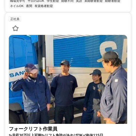
職場見学可
平日のみOK
学生歓迎
経験不問
英語
未経験者歓迎
経験者歓迎
ネイルOK
夜間
有資格者歓迎
正社員
フォークリフト作業員
✨月収30万以上可能✨リフト免許があればOK✅年休115日