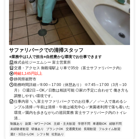
サファリパークでの清掃スタッフ
⭐業務中は1人で担当⭐自然豊かな環境でお仕事できます
株式会社ジーエムシー 富士営業所
交通・アクセス 御殿場駅より車で35分（富士サファリパーク内）
時給1,145円以上
静岡県裾野市
勤務時間詳細 ✅8:00～17:00（休憩あり） ※7:45～17:00（3月～10
月） ◎週2日～OK／日数は相談可能 ◎家の予定に合わせて 働き方も
調整しやすい環境です。
仕事内容 ＼＼富士サファリパークでのお仕事／／ ✅一人で進めるシ
ンプル清掃 ✅午前は清掃・午後は補充中心 ✅来園者利用で落ち着いた
環境 ✅園内を歩きながらの巡回業務 富士サファリパーク内のトイレ
清...
制服あり
副業・WワークOK
主婦・主夫歓迎
学歴不問
車通勤OK
経験不問
未経験者歓迎
研修あり
ブランクOK
交通費支給
長期歓迎
フルタイム歓迎
週2・3日からOK
シフト制
社割あり