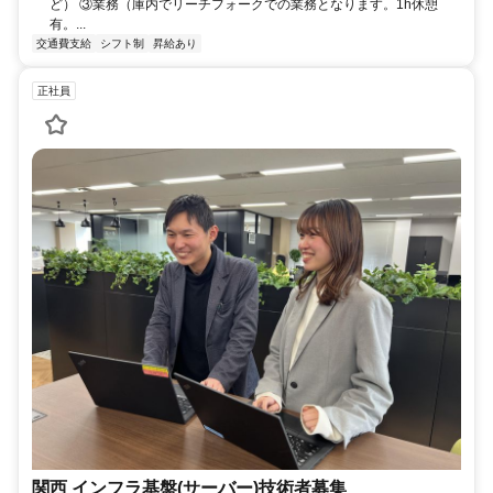
ど） ③業務（庫内でリーチフォークでの業務となります。1h休憩
有。...
交通費支給
シフト制
昇給あり
正社員
関西 インフラ基盤(サーバー)技術者募集