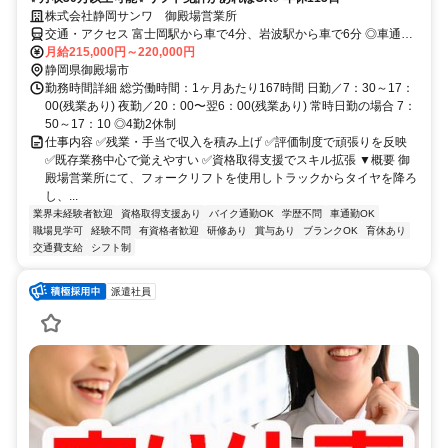
株式会社静岡サンワ 御殿場営業所
交通・アクセス 富士岡駅から車で4分、岩波駅から車で6分 ◎車通勤
OK
月給215,000円～220,000円
静岡県御殿場市
勤務時間詳細 総労働時間：1ヶ月あたり167時間 日勤／7：30～17：
00(残業あり) 夜勤／20：00〜翌6：00(残業あり) 常時日勤の場合 7：
50～17：10 ◎4勤2休制
仕事内容 ✅残業・手当で収入を積み上げ ✅評価制度で頑張りを反映
✅既存業務中心で覚えやすい ✅資格取得支援でスキル拡張 ▼概要 御
殿場営業所にて、フォークリフトを使用しトラックからタイヤを降ろ
し、...
業界未経験者歓迎
資格取得支援あり
バイク通勤OK
学歴不問
車通勤OK
職場見学可
経験不問
有資格者歓迎
研修あり
賞与あり
ブランクOK
育休あり
交通費支給
シフト制
派遣社員