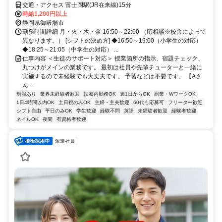
交通・アクセス 富士岡駅(JR在来線)15分
時給1,200円以上
静岡県御殿場市
勤務時間詳細 月・火・木・金 16:50～22:00 （応相談※校舎によって
異なります。） [シフトの決め方] ◆16:50～19:00（小学生の対応）
◆18:25～21:05（中学生の対応） ...
仕事内容 ＜生徒のサポート対応＞ 授業箇所の指示、宿題チェック、
丸つけがメインの業務です。 最初は社員や先輩チューターと一緒に
実施するので未経験でも大丈夫です。 予習などは不要です。 【Aさ
ん...
制服あり
業界未経験者歓迎
扶養内勤務OK
週1日からOK
副業・WワークOK
1日4時間以内OK
土日祝のみOK
主婦・主夫歓迎
60代も応募可
フリーター歓迎
シフト自由
平日のみOK
学生歓迎
経験不問
英語
未経験者歓迎
経験者歓迎
ネイルOK
夜間
有資格者歓迎
派遣社員