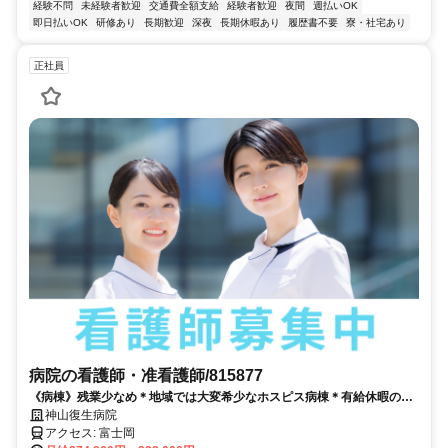
経験不問
未経験者歓迎
交通費全額支給
経験者歓迎
夜間
週払いOK
即日払いOK
研修あり
長期歓迎
深夜
長期休暇あり
履歴書不要
寮・社宅あり
正社員
病院の看護師・准看護師/815877
《病棟》残業少なめ＊地域では大変希少なホスピス病棟＊有給休暇の取
得率高め⭕️勤務経験のある方大歓迎です！
神山復生病院
アクセス: 富士岡