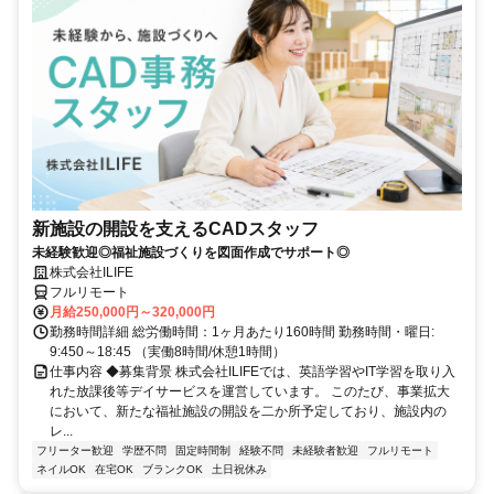
新施設の開設を支えるCADスタッフ
未経験歓迎◎福祉施設づくりを図面作成でサポート◎
株式会社ILIFE
フルリモート
月給250,000円～320,000円
勤務時間詳細 総労働時間：1ヶ月あたり160時間 勤務時間・曜日:
9:450～18:45 （実働8時間/休憩1時間）
仕事内容 ◆募集背景 株式会社ILIFEでは、英語学習やIT学習を取り入
れた放課後等デイサービスを運営しています。 このたび、事業拡大
において、新たな福祉施設の開設を二か所予定しており、施設内の
レ...
フリーター歓迎
学歴不問
固定時間制
経験不問
未経験者歓迎
フルリモート
ネイルOK
在宅OK
ブランクOK
土日祝休み