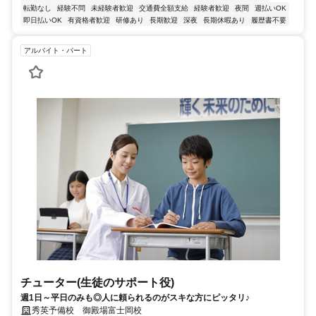
転勤なし
経験不問
未経験者歓迎
交通費全額支給
経験者歓迎
夜間
週払いOK
即日払いOK
有資格者歓迎
研修あり
長期歓迎
深夜
長期休暇あり
履歴書不要
アルバイト・パート
チューター(生徒のサポート役)
週1日～平日のみも◎人に頼られるのがスキな方にピッタリ♪
秀英予備校 御殿場富士岡校