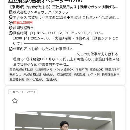
組立製品の機械オペレーター/12757
【寮費0円でお金がたまる】正社員登用あり｜残業でガッツリ稼げる！
高月収30万円以上｜寮から送迎通勤OK｜日払いOK｜
株式会社サンキョウテクノスタッフ
アクセス 岩波駅より車で西に12分◆車,徒歩,自転車,バイク,送迎他通
勤可能
時給1,350円
静岡県裾野市
勤務時間 ［1］8:15～17:00［2］20:15～5:00［3］8:15～
18:00［4］20:15～6:00 ・実働8時間 ・休憩45分 【勤務シフトにつ
いて】 ━━━━━━━━━━━━━━━━...
仕事内容 ＜お願いしたいお仕事詳細＞
━━━━━━━━━━━━━━━━━━ ＼このお仕事がえらばれる
理由♪／ ◎未経験OK！月収30万円以上も可能 ◎扱う製品は小型＆軽
量で負担少なめ ◎寮費無料で手取...
業界未経験者歓迎
社員登用あり
バイク通勤OK
学歴不問
車通勤OK
職場見学可
転勤なし
未経験者歓迎
研修あり
交通費支給
長期歓迎
シフト制
長期休暇あり
履歴書不要
寮・社宅あり
送迎あり
アルバイト・パート