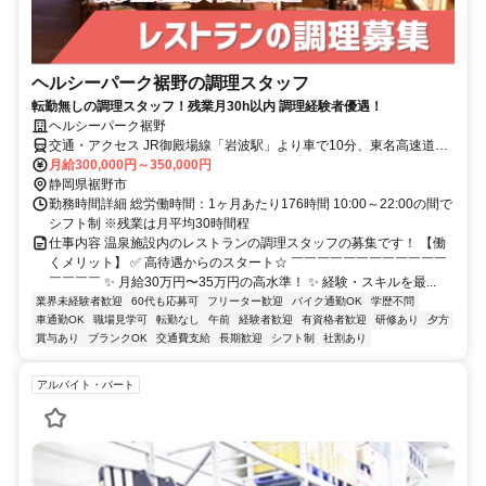
ヘルシーパーク裾野の調理スタッフ
転勤無しの調理スタッフ！残業月30h以内 調理経験者優遇！
ヘルシーパーク裾野
交通・アクセス JR御殿場線「岩波駅」より車で10分、東名高速道路
「裾野IC」より7分★交通費支給
月給300,000円～350,000円
静岡県裾野市
勤務時間詳細 総労働時間：1ヶ月あたり176時間 10:00～22:00の間で
シフト制 ※残業は月平均30時間程
仕事内容 温泉施設内のレストランの調理スタッフの募集です！ 【働
くメリット】 ✅ 高待遇からのスタート☆ ￣￣￣￣￣￣￣￣￣￣￣￣
￣￣￣￣ ✨ 月給30万円〜35万円の高水準！ ✨ 経験・スキルを最...
業界未経験者歓迎
60代も応募可
フリーター歓迎
バイク通勤OK
学歴不問
車通勤OK
職場見学可
転勤なし
午前
経験者歓迎
有資格者歓迎
研修あり
夕方
賞与あり
ブランクOK
交通費支給
長期歓迎
シフト制
社割あり
アルバイト・パート