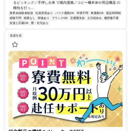
るピッキング／手押し台車 で構内運搬／コピー機本体や周辺機器 の
梱包を行っ...
業界未経験者歓迎
社員登用あり
バイク通勤OK
学歴不問
車通勤OK
固定時間制
経験不問
残業なし
研修あり
ブランクOK
交通費支給
土日祝休み
履歴書不要
友達と応募OK
寮・社宅あり
派遣社員