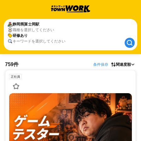
静岡県
静岡県
富士岡駅
富士岡駅
職種を選択してください
研修あり
研修あり
キーワードを選択してください
759件
条件保存
関連度順
正社員