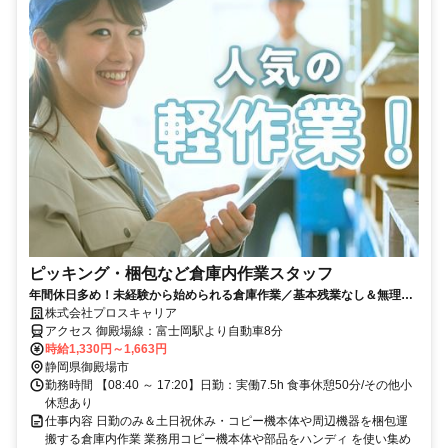
ピッキング・梱包など倉庫内作業スタッフ
年間休日多め！未経験から始められる倉庫作業／基本残業なし＆無理な
く長期安定で就労可能です
株式会社プロスキャリア
アクセス 御殿場線：富士岡駅より自動車8分
時給1,330円～1,663円
静岡県御殿場市
勤務時間 【08:40 ～ 17:20】日勤：実働7.5h 食事休憩50分/その他小
休憩あり
仕事内容 日勤のみ＆土日祝休み・コピー機本体や周辺機器を梱包運
搬する倉庫内作業 業務用コピー機本体や部品をハンディ を使い集め