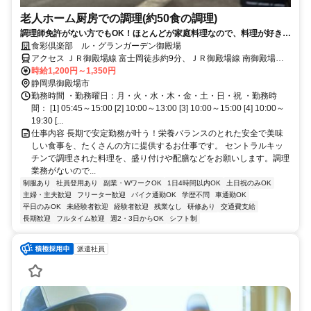
老人ホーム厨房での調理(約50食の調理)
調理師免許がない方でもOK！ほとんどが家庭料理なので、料理が好きな
方はすぐに活躍できますよ♪
食彩倶楽部 ル・グランガーデン御殿場
アクセス ＪＲ御殿場線 富士岡徒歩約9分、ＪＲ御殿場線 南御殿場徒
歩約40分、ＪＲ御殿場線 岩波徒歩約51分
時給1,200円～1,350円
静岡県御殿場市
勤務時間 ・勤務曜日：月・火・水・木・金・土・日・祝 ・勤務時
間： [1] 05:45～15:00 [2] 10:00～13:00 [3] 10:00～15:00 [4] 10:00～
19:30 [...
仕事内容 長期で安定勤務が叶う！栄養バランスのとれた安全で美味
しい食事を、たくさんの方に提供するお仕事です。 セントラルキッ
チンで調理された料理を、盛り付けや配膳などをお願いします。調理
業務がないので...
制服あり
社員登用あり
副業・WワークOK
1日4時間以内OK
土日祝のみOK
主婦・主夫歓迎
フリーター歓迎
バイク通勤OK
学歴不問
車通勤OK
平日のみOK
未経験者歓迎
経験者歓迎
残業なし
研修あり
交通費支給
長期歓迎
フルタイム歓迎
週2・3日からOK
シフト制
派遣社員