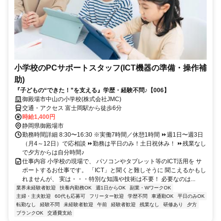
小学校のPCサポートスタッフ(ICT機器の準備・操作補
助)
『子どもの“できた！”を支える』学歴・経験不問♪【006】
御殿場市中山の小学校(株式会社JMC)
交通・アクセス 富士岡駅から徒歩6分
時給1,400円
静岡県御殿場市
勤務時間詳細 8:30〜16:30 ※実働7時間／休憩1時間 ⏩週1日〜週3日
（月4～12日）で応相談 ⏩勤務は平日のみ！土日祝休み！ ⏩残業なし
で夕方からは自分時間♪
仕事内容 小学校の現場で、 パソコンやタブレット等のICT活用を サ
ポートするお仕事です。 「ICT」と聞くと難しそうに 聞こえるかもし
れませんが、 実は・・・特別な知識や技術は不要！ 必要なのは...
業界未経験者歓迎
扶養内勤務OK
週1日からOK
副業・WワークOK
主婦・主夫歓迎
60代も応募可
フリーター歓迎
学歴不問
車通勤OK
平日のみOK
転勤なし
経験不問
未経験者歓迎
午前
経験者歓迎
残業なし
研修あり
夕方
ブランクOK
交通費支給