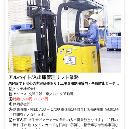
アルバイト/入出庫管理リフト業務
未経験でも安心の充実研修あり！工場専用制服貸与・事故防止ミーティ
ング・お得な社員食堂完備、面接時には工場見学も可能です。
ヒタチ株式会社
アクセス: 交通手段：車／バイク通勤可
時給1,500円～1,875円
静岡県裾野市
勤務時間・曜日: 7:00 ～ 17:00 ※休憩1時間含む実働9時間（残業1時
時間有）となります。
仕事内容: 大手食品メーカーの飲料の入出荷業務となります。 1日の
流れ ①出勤（タイムカードを打刻） ②朝礼（指示事項や連絡事項な