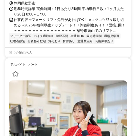
静岡県裾野市
勤務時間詳細 実働時間：1日あたり8時間 平均勤務日数：1ヶ月あた
り20日 8:00～17:00
仕事内容 ⭐フォークリフト免許があればOK！ ⭐コツコツ黙々取り組
める ⭐2025年福利厚生アップデート！ ⭐評価制度あり！ ⭐面接1回！
＝＝＝＝＝＝＝＝＝＝＝＝＝＝＝＝＝ 裾野市須山でのリフト...
フリーター歓迎
バイク通勤OK
学歴不問
車通勤OK
固定時間制
職場見学可
経験者歓迎
有資格者歓迎
賞与あり
育休あり
交通費支給
長期休暇あり
同じ企業の求人
アルバイト・パート