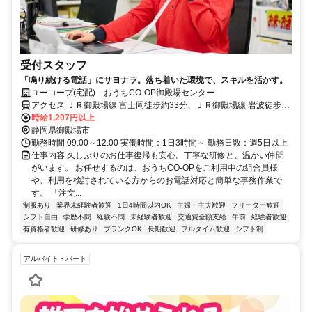
受付スタッフ
「鳴り続ける電話」にサヨナラ。落ち着いた環境で、スキルを活かす。
ユーコープ(宅配) おうちCO-OP御殿場センター
アクセス ＪＲ御殿場線 富士岡徒歩約33分、ＪＲ御殿場線 岩波徒歩約
32分、ＪＲ御殿場線 南御殿場徒歩約65分
時給1,207円以上
静岡県御殿場市
勤務時間 09:00～12:00 実働時間：1日3時間～ 勤務日数：週5日以上
仕事内容 久しぶりのお仕事復帰も安心。丁寧な研修と、温かい仲間
がいます。 お任せするのは、おうちCO-OPをご利用中の組合員様
や、利用を検討されている方からのお電話対応と簡単な事務作業で
す。 「注文...
制服あり
業界未経験者歓迎
1日4時間以内OK
主婦・主夫歓迎
フリーター歓迎
シフト自由
学歴不問
経験不問
未経験者歓迎
交通費全額支給
午前
経験者歓迎
有資格者歓迎
研修あり
ブランクOK
長期歓迎
フルタイム歓迎
シフト制
アルバイト・パート