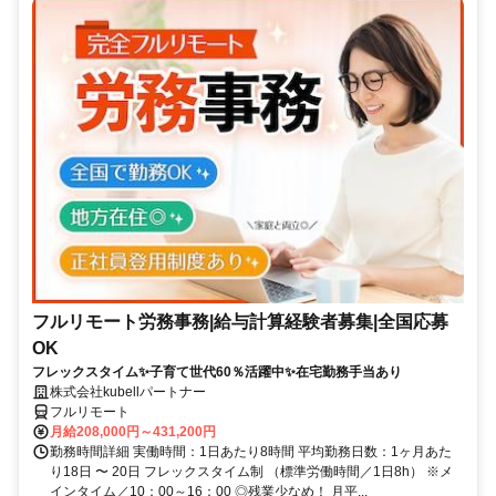
フルリモート労務事務|給与計算経験者募集|全国応募
OK
フレックスタイム✨子育て世代60％活躍中✨在宅勤務手当あり
株式会社kubellパートナー
フルリモート
月給208,000円～431,200円
勤務時間詳細 実働時間：1日あたり8時間 平均勤務日数：1ヶ月あた
り18日 〜 20日 フレックスタイム制 （標準労働時間／1日8h） ※メ
インタイム／10：00～16：00 ◎残業少なめ！ 月平...