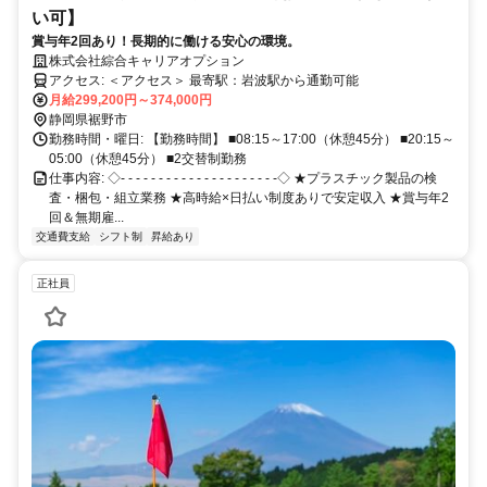
い可】
賞与年2回あり！長期的に働ける安心の環境。
株式会社綜合キャリアオプション
アクセス: ＜アクセス＞ 最寄駅：岩波駅から通勤可能
月給299,200円～374,000円
静岡県裾野市
勤務時間・曜日: 【勤務時間】 ■08:15～17:00（休憩45分） ■20:15～
05:00（休憩45分） ■2交替制勤務
仕事内容: ◇- - - - - - - - - - - - - - - - - - - - -◇ ★プラスチック製品の検
査・梱包・組立業務 ★高時給×日払い制度ありで安定収入 ★賞与年2
回＆無期雇...
交通費支給
シフト制
昇給あり
正社員