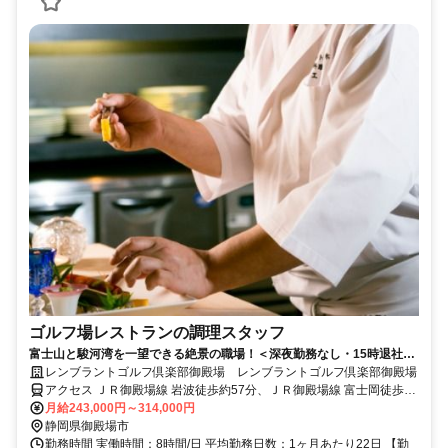
ゴルフ場レストランの調理スタッフ
富士山と駿河湾を一望できる絶景の職場！＜深夜勤務なし・15時退社目
安＞プライベートや家庭と両立しながら、あなたの調理経験を活かしま
レンブラントゴルフ倶楽部御殿場 レンブラントゴルフ倶楽部御殿場
せんか？
アクセス ＪＲ御殿場線 岩波徒歩約57分、ＪＲ御殿場線 富士岡徒歩約
78分、ＪＲ御殿場線 南御殿場徒歩約109分 ＜お車でお越しの場合＞
月給243,000円～314,000円
東名高速道路「裾野IC」より約10分／「御殿場IC」より約20分／駒
静岡県御殿場市
門スマートICより車で約10分 https://www.rembrandt-golf.jp/access/
勤務時間 実働時間：8時間/日 平均勤務日数：1ヶ月あたり22日 【勤