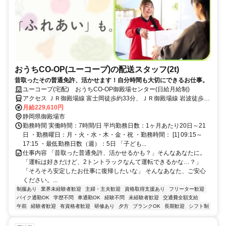
おうちCO-OP(ユーコープ)の配送スタッフ(2t)
昔取ったその普通免許、活かせます！自分時間も大切にできるお仕事。
ユーコープ(宅配) おうちCO-OP御殿場センター(日給月給制)
アクセス ＪＲ御殿場線 富士岡徒歩約33分、ＪＲ御殿場線 岩波徒歩約
32分、ＪＲ御殿場線 南御殿場徒歩約65分
月給229,610円
静岡県御殿場市
勤務時間 実働時間：7時間/日 平均勤務日数：1ヶ月あたり20日～21
日 ・勤務曜日：月・火・水・木・金・祝 ・勤務時間： [1] 09:15～
17:15 ・最低勤務日数（週）：5日 「子ども...
仕事内容 「昔取った普通免許、活かせるかも？」そんなあなたに。
「運転は好きだけど、2トントラックなんて運転できるかな…？」
「そろそろ安定したお仕事に復帰したいな」 そんなあなた、ご安心
ください。...
制服あり
業界未経験者歓迎
主婦・主夫歓迎
資格取得支援あり
フリーター歓迎
バイク通勤OK
学歴不問
車通勤OK
経験不問
未経験者歓迎
交通費全額支給
午前
経験者歓迎
有資格者歓迎
研修あり
夕方
ブランクOK
長期歓迎
シフト制