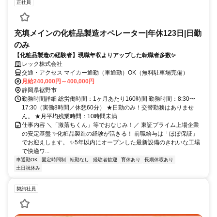
正社員
充填メインの化粧品製造オペレーター|年休123日|日勤
のみ
【化粧品製造の経験者】現職年収よりアップした転職者多数✨
レック株式会社
交通・アクセス マイカー通勤（車通勤）OK（無料駐車場完備）
月給240,000円～400,000円
静岡県裾野市
勤務時間詳細 総労働時間：1ヶ月あたり160時間 勤務時間：8:30〜
17:30（実働8時間／休憩60分） ★日勤のみ！交替勤務はありませ
ん。 ★月平均残業時間：10時間未満
仕事内容 ＼「激落ちくん」等でおなじみ！／ 東証プライム上場企業
の安定基盤 ✨化粧品製造の経験が活きる！ 前職給与は「ほぼ保証」
でお迎えします。 ✨5年以内にオープンした最新設備のきれいな工場
で快適ワ...
車通勤OK
固定時間制
転勤なし
経験者歓迎
育休あり
長期休暇あり
土日祝休み
契約社員