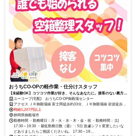
おうちCO-OPの軽作業・仕分けスタッフ
【未経験OK】コツコツ作業が好き、そんなあなたに。接客のない裏方ワ
ーク。
ユーコープ(宅配) おうちCO-OP御殿場センター
アクセス ＪＲ御殿場線 富士岡徒歩約33分、ＪＲ御殿場線 岩波徒歩約
32分、ＪＲ御殿場線 南御殿場徒歩約65分
時給1,207円以上
静岡県御殿場市
勤務時間 ・勤務曜日：月・火・水・木・金・祝 ・勤務時間： [1]
17:30～19:30 ・最低勤務日数（週）：5日 急遽シフト変更したいな
どありましたらご相談くださいね。 17:30～19:...