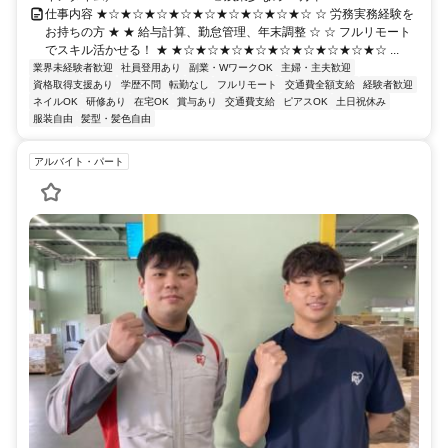
仕事内容 ★☆★☆★☆★☆★☆★☆★☆★☆★☆ ☆ 労務実務経験を
お持ちの方 ★ ★ 給与計算、勤怠管理、年末調整 ☆ ☆ フルリモート
でスキル活かせる！ ★ ★☆★☆★☆★☆★☆★☆★☆★☆★☆ ...
業界未経験者歓迎
社員登用あり
副業・WワークOK
主婦・主夫歓迎
資格取得支援あり
学歴不問
転勤なし
フルリモート
交通費全額支給
経験者歓迎
ネイルOK
研修あり
在宅OK
賞与あり
交通費支給
ピアスOK
土日祝休み
服装自由
髪型・髪色自由
アルバイト・パート