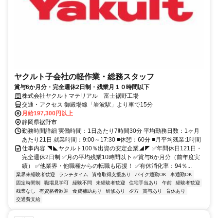
ヤクルト子会社の軽作業・総務スタッフ
賞与6か月分・完全週休2日制・残業月１０時間以下
株式会社ヤクルトマテリアル 富士裾野工場
交通・アクセス 御殿場線「岩波駅」より車で15分
月給197,300円以上
静岡県裾野市
勤務時間詳細 実働時間：1日あたり7時間30分 平均勤務日数：1ヶ月
あたり21日 就業時間：9:00～17:30 ■休憩：60分 ■月平均残業:1時間
仕事内容 ◥◣ヤクルト100％出資の安定企業◢◤ ✅年間休日121日・
完全週休2日制 ✅月の平均残業10時間以下 ✅賞与6か月分（前年度実
績） ✅他業界・他職種からの転職も応援！ ✅有休消化率：94％...
業界未経験者歓迎
ランチタイム
資格取得支援あり
バイク通勤OK
車通勤OK
固定時間制
職場見学可
経験不問
未経験者歓迎
住宅手当あり
午前
経験者歓迎
残業なし
有資格者歓迎
食費補助あり
研修あり
夕方
賞与あり
育休あり
交通費支給