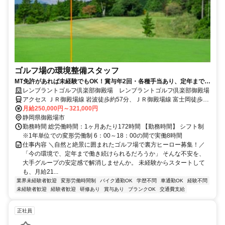
ゴルフ場の環境整備スタッフ
MT免許があれば未経験でもOK！賞与年2回・各種手当あり、定年まで安
定勤務
レンブラントゴルフ倶楽部御殿場 レンブラントゴルフ倶楽部御殿場
アクセス ＪＲ御殿場線 岩波徒歩約57分、ＪＲ御殿場線 富士岡徒歩約
78分、ＪＲ御殿場線 南御殿場徒歩約109分 ＜お車でお越しの場合＞
月給250,000円～321,000円
東名高速道路「裾野IC」より約10分／「御殿場IC」より約20分／駒
静岡県御殿場市
門スマートICより車で約10分 https://www.rembrandt-golf.jp/access/
勤務時間 総労働時間：1ヶ月あたり172時間 【勤務時間】 シフト制
※1年単位での変形労働制 6：00～18：00の間で実働8時間
仕事内容 ＼自然と絶景に囲まれたゴルフ場で裏方ヒーロー募集！／
「今の環境で、定年まで働き続けられるだろうか」 そんな不安を、
大手グループの安定感で解消しませんか。 未経験からスタートして
も、月給21...
業界未経験者歓迎
変形労働時間制
バイク通勤OK
学歴不問
車通勤OK
経験不問
未経験者歓迎
経験者歓迎
研修あり
賞与あり
ブランクOK
交通費支給
正社員