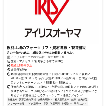
飲料工場のフォークリフト資材運搬・製造補助
月の半分がお休み！3勤3休で年休180日超／賞与あり
アイリスオーヤマ株式会社 富士裾野工場
交通・アクセス JR裾野駅から車で約20分
時給1,350円以上
静岡県裾野市
勤務時間詳細 変形労働時間制 ✅ 日勤／08:30〜21:00 ✅ 夜勤／
20:30〜翌09:00 （それぞれ実働11時間／休憩90分） ⏰ 3勤3休の固
定シフトローテーション 「3日日勤⇒3日休み...
仕事内容 ＼3日働いて3日休む！年間休日180日超／ ✅ 時給1,350円＋
夜勤手当でがっつり稼げる ✅ 3勤3休シフトで月の半分がお休みにな
ります ✅ 資格を活かせるフォークリフト運搬がメイン ✅...
制服あり
変形労働時間制
扶養内勤務OK
社員登用あり
主婦・主夫歓迎
フリーター歓迎
バイク通勤OK
早朝
学歴不問
車通勤OK
平日のみOK