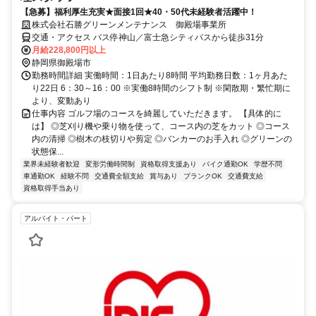
【急募】福利厚生充実★面接1回★40・50代未経験者活躍中！
株式会社石勝グリーンメンテナンス 御殿場事業所
交通・アクセス バス停神山／富士急シティバスから徒歩31分
月給228,800円以上
静岡県御殿場市
勤務時間詳細 実働時間：1日あたり8時間 平均勤務日数：1ヶ月あた
り22日 6：30～16：00 ※実働8時間のシフト制 ※閑散期・繁忙期に
より、変動あり
仕事内容 ゴルフ場のコースを綺麗していただきます。 【具体的に
は】 ◎芝刈り機や乗り物を使って、コース内の芝をカット ◎コース
内の清掃 ◎樹木の枝切りや剪定 ◎バンカーのお手入れ ◎グリーンの
状態保...
業界未経験者歓迎
変形労働時間制
資格取得支援あり
バイク通勤OK
学歴不問
車通勤OK
経験不問
交通費全額支給
賞与あり
ブランクOK
交通費支給
資格取得手当あり
アルバイト・パート