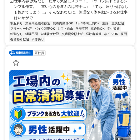
仕事内容 接客なし、だから気楽にスタート。コツコツ集中できるシ
ンプル作業。 「重いものを運ぶのは苦手…」 「でも、座りっぱなし
も飽きてしまう…」 そんなあなたに、無理なく体を動かせるお仕事
はいかがで...
制服あり
業界未経験者歓迎
扶養内勤務OK
1日4時間以内OK
主婦・主夫歓迎
フリーター歓迎
バイク通勤OK
シフト自由
学歴不問
車通勤OK
学生歓迎
転勤なし
経験不問
未経験者歓迎
交通費全額支給
経験者歓迎
ネイルOK
夜間
有資格者歓迎
研修あり
正社員