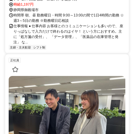
時給1,197円
静岡県御殿場市
時間帯 朝、昼 勤務曜日・時間 9:00～13:00の間で1日4時間の勤務 ☆
週3～5日の勤務 ※勤務曜日応相談
仕事情報 ● 仕事内容 お客様とのコミュニケーションも多いので、 座
りっぱなしで入力だけで終わるのはイヤ！ という方におすすめ。主
に「処方箋の受付」、 「データ管理」、「医薬品の在庫管理と発
注」 な...
主婦・主夫歓迎
シフト制
正社員