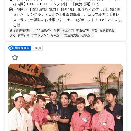
務時間】6:00 ～ 15:00 （シフト制） 【休憩時間】60分
仕事内容 【職場環境と魅力】 勤務地は、四季折々の美しい自然に囲
まれた「レンブラントゴルフ倶楽部御殿場」。 ゴルフ場内にあるレ
ストランでの調理のお仕事です。 ★ココがポイント！ ●メリハリのあ
る働...
変形労働時間制
バイク通勤OK
早朝
学歴不問
車通勤OK
午前
経験者歓迎
夕方
賞与あり
ブランクOK
育休あり
交通費支給
社割あり
正社員