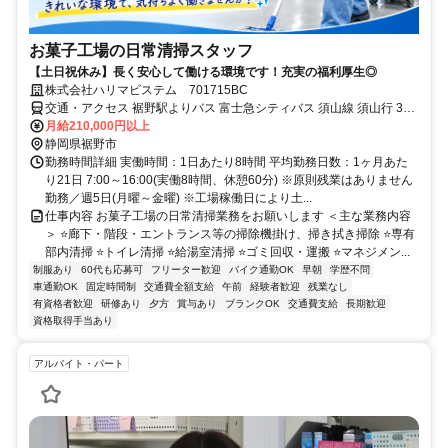
お菓子工場の日常清掃スタッフ
【土日祝休み】長く安心して働ける環境です！充実の福利厚生◎
株式会社ハリマビステム 701715BC
交通・アクセス 裾野駅よりバス 富士急シティバス 須山線 須山行 35
分 富士裾野工業団地入口下車
月給210,000円以上
静岡県裾野市
勤務時間詳細 実働時間：1日あたり8時間 平均勤務日数：1ヶ月あた
り21日 7:00～16:00(実働8時間、休憩60分) ※原則残業はありません
勤務／週5日(月曜～金曜) ※工場稼働日により土...
仕事内容 お菓子工場の日常清掃業務をお願いします ＜主な業務内容
＞ ⭐廊下・階段・エントランス等の掃除機掛け、掃き拭き掃除 ⭐専有
部内清掃 ⭐トイレ清掃 ⭐給湯室清掃 ⭐ゴミ回収・運搬 ⭐マネジメン...
制服あり
60代も応募可
フリーター歓迎
バイク通勤OK
早朝
学歴不問
車通勤OK
固定時間制
交通費全額支給
午前
経験者歓迎
残業なし
有資格者歓迎
研修あり
夕方
賞与あり
ブランクOK
交通費支給
長期歓迎
資格取得手当あり
アルバイト・パート