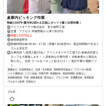
倉庫内ピッキング作業
時給1300円×賞与年2回✨土日祝にガッツリ稼ぐ出荷作業！
アイリスオーヤマ株式会社 富士裾野工場
交通・アクセス JR裾野駅から車で約20分
時給1,300円以上
静岡県裾野市
勤務時間詳細 08:30～17:30（実働7.5h/休憩1h） 固定時間制で生活リ
ズムも安定⏰
仕事内容 ＼採用人数15名／ アイリスオーヤマ工場での 倉庫内作業ス
タッフを大募集します！ ＜具体的な仕事内容＞ 自動倉庫から商品を
取り出し、住所 ラベルをペタッと貼るだけ！✅ 免許不要の電動リフ
ト...
制服あり
社員登用あり
主婦・主夫歓迎
資格取得支援あり
フリーター歓迎
バイク通勤OK
シフト自由
学歴不問
車通勤OK
固定時間制
転勤なし
未経験者歓迎
午前
経験者歓迎
賞与あり
ブランクOK
交通費支給
長期歓迎
フルタイム歓迎
社割あり
正社員