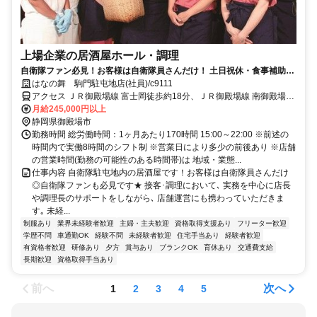
上場企業の居酒屋ホール・調理
自衛隊ファン必見！お客様は自衛隊員さんだけ！ 土日祝休・食事補助
付・従業員割引有！未経験も大歓迎！
はなの舞 駒門駐屯地店(社員)/c9111
アクセス ＪＲ御殿場線 富士岡徒歩約18分、ＪＲ御殿場線 南御殿場徒
歩約50分、ＪＲ御殿場線 岩波徒歩約49分 富士岡駅より徒歩21分★車
月給245,000円以上
通勤可/駐車場有
静岡県御殿場市
勤務時間 総労働時間：1ヶ月あたり170時間 15:00～22:00 ※前述の
時間内で実働8時間のシフト制 ※営業日により多少の前後あり ※店舗
の営業時間(勤務の可能性のある時間帯)は 地域・業態...
仕事内容 自衛隊駐屯地内の居酒屋です！お客様は自衛隊員さんだけ
◎自衛隊ファンも必見です★ 接客･調理において､ 実務を中心に店長
や調理長のサポートをしながら､ 店舗運営にも携わっていただきま
す｡ 未経...
制服あり
業界未経験者歓迎
主婦・主夫歓迎
資格取得支援あり
フリーター歓迎
学歴不問
車通勤OK
経験不問
未経験者歓迎
住宅手当あり
経験者歓迎
有資格者歓迎
研修あり
夕方
賞与あり
ブランクOK
育休あり
交通費支給
長期歓迎
資格取得手当あり
前へ
次へ
1
2
3
4
5