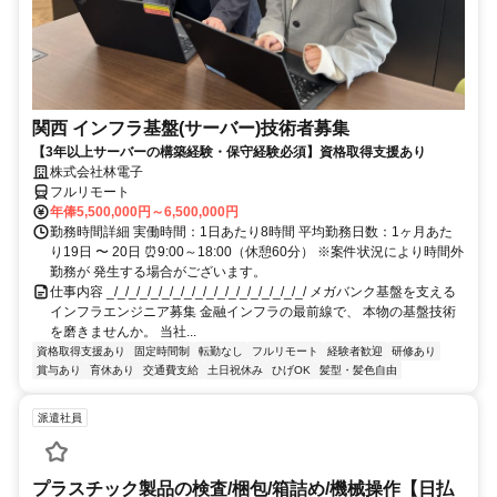
関西 インフラ基盤(サーバー)技術者募集
【3年以上サーバーの構築経験・保守経験必須】資格取得支援あり
株式会社林電子
フルリモート
年俸5,500,000円～6,500,000円
勤務時間詳細 実働時間：1日あたり8時間 平均勤務日数：1ヶ月あた
り19日 〜 20日 ⏰9:00～18:00（休憩60分） ※案件状況により時間外
勤務が 発生する場合がございます。
仕事内容 _/_/_/_/_/_/_/_/_/_/_/_/_/_/_/_/_/_/ メガバンク基盤を支える
インフラエンジニア募集 金融インフラの最前線で、 本物の基盤技術
を磨きませんか。 当社...
資格取得支援あり
固定時間制
転勤なし
フルリモート
経験者歓迎
研修あり
賞与あり
育休あり
交通費支給
土日祝休み
ひげOK
髪型・髪色自由
派遣社員
プラスチック製品の検査/梱包/箱詰め/機械操作【日払