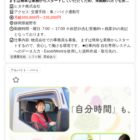
まずは簡単な業務からスタートしていただくため、未経験の方でも安心
して働ける環境です。研修期間も充実しており、業務の流れをしっかり
ヒタチ株式会社
覚えてから本格的にお仕事を始められます。事務経験がない方やブラン
アクセス: 交通手段：車／バイク通勤可
クのある方も歓迎です。
月給300,000円～330,000円
静岡県裾野市
勤務時間・曜日: 7:00 ～ 17:00 ※休憩1h含む実働8h＋残業1hの表記
となっております。
仕事内容: 物流会社での事務員を募集。 まずは簡単な業務からスター
トするので、安心して働ける環境です。 ■仕事内容 自社専用システム
へのデータ入力・Excel/Wordを使用した資料作成・取引先の...
交通費支給
シフト制
昇給あり
アルバイト・パート