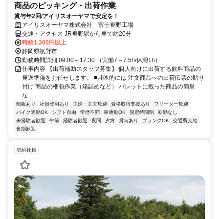
商品のピッキング・出荷作業
賞与年2回/アイリスオーヤマで安定を！
アイリスオーヤマ株式会社 富士裾野工場
交通・アクセス JR裾野駅から車で約20分
時給1,300円以上
静岡県裾野市
勤務時間詳細 09:00～17:30 （実働7～7.5h/休憩1h）
仕事内容 【出荷補助スタッフ募集】 個人向けに出荷する飲料商品の
発送準備をお任せします。 ■具体的には 注文商品への出荷伝票の貼り
付け 商品の梱包作業（箱詰めなど） パレットに載った商品の簡単
な...
制服あり
社員登用あり
主婦・主夫歓迎
資格取得支援あり
フリーター歓迎
バイク通勤OK
シフト自由
学歴不問
車通勤OK
固定時間制
転勤なし
未経験者歓迎
午前
経験者歓迎
夜間
夕方
賞与あり
ブランクOK
交通費支給
長期歓迎
契約社員