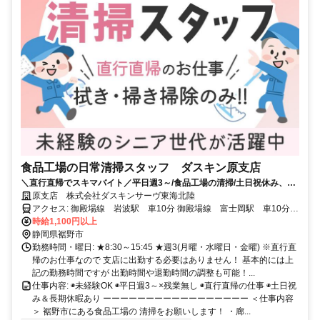
食品工場の日常清掃スタッフ ダスキン原支店
＼直行直帰でスキマバイト／平日週3～/食品工場の清掃/土日祝休み、マ
イカー通勤OK◎
原支店 株式会社ダスキンサーヴ東海北陸
アクセス: 御殿場線 岩波駅 車10分 御殿場線 富士岡駅 車10分
御殿場線 南御殿場駅 車10分
時給1,100円以上
静岡県裾野市
勤務時間・曜日: ★8:30～15:45 ★週3(月曜・水曜日・金曜) ※直行直
帰のお仕事なので 支店に出勤する必要はありません！ 基本的には上
記の勤務時間ですが 出勤時間や退勤時間の調整も可能！...
仕事内容: ◉未経験OK ◉平日週3～×残業無し ◉直行直帰の仕事 ◉土日祝
み＆長期休暇あり ーーーーーーーーーーーーーーーーー ＜仕事内容
＞ 裾野市にある食品工場の 清掃をお願いします！ ・廊...