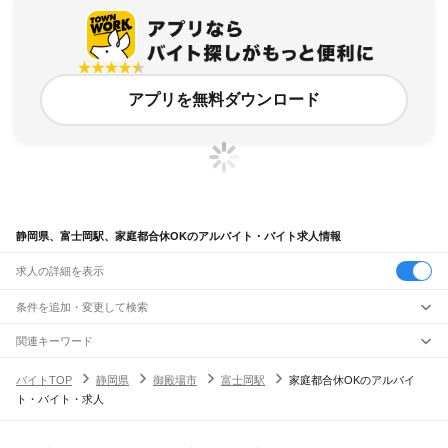
アプリを無料ダウンロード
静岡県、富士岡駅、家庭都合休OKのアルバイト・バイト求人情報
求人の詳細を表示
条件を追加・変更して検索
市区町村を追加・変更
関連キーワード
完全在宅ワーク 全国
シール貼り 在宅
現在地周辺
ガチャガチャ
犬カフェ
静岡県
駅を追加・変更
バイトTOP
静岡県
御殿場市
富士岡駅
家庭都合休OKのアルバイ
静岡県
すべて
ト・バイト・求人
静岡市
すべて
職種を追加・変更
JR東海道本線(東京～熱海)
葵区
駿河区
清水区
熱海駅
飲食・フードサービス
浜松市
すべて
特徴を追加・変更