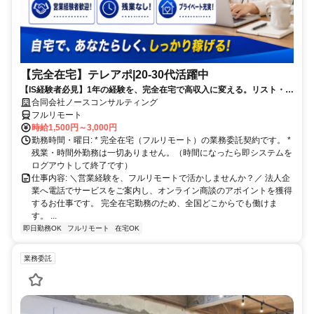
【完全在宅】テレアポ|20-30代活躍中
【IS経験者必見】1年の経験を、完全在宅で高収入に変える。リスト・ス
クリプト完備でブランクがあっても安心スタート！ 「私のスキル、在宅
合同会社ノースコンサルティング
ならもっと活きる」 コールセンターの出勤やシフトの縛りから解放され
フルリモート
て、自分のペースで効率よくアポ獲得！ 【微経験でも大歓迎】テレア
時給1,500円～3,000円
ポ・ISの基礎が分かっていれば大丈夫。法人向けSaaSやIT商材など、売
勤務時間・曜日: * 完全在宅（フルリモート）の業務委託契約です。 *
りやすい環境が整っています！
残業・時間外勤務は一切ありません。（時間になったら即システムを
ログアウトして終了です）
仕事内容: ＼営業経験を、フルリモートで活かしませんか？／ 法人企
業へ電話でサービスをご案内し、オンライン商談のアポイントを獲得
するお仕事です。 完全在宅勤務のため、全国どこからでも働けま
す。 ...
即日勤務OK
フルリモート
在宅OK
業務委託