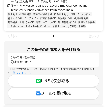
平均所定労働時間： １年あたり 1920.0時間
仕事内容 ■ Responsibilities 1. Level 2 End User Computing
Technical Support • Advanced troubleshooting o...
制服あり
標準中国語
業界未経験者歓迎
飲食割引あり
短期（3ヵ月以内）
育休延長あり
ランチタイム
扶養内勤務OK
店舗割引あり
社員登用あり
無料研修
週1日からOK
副業・WワークOK
1日4時間以内OK
隔週シフト提出
土日祝のみOK
主婦・主夫歓迎
週1シフト提出
60代も応募可
準夜勤
前へ
次へ
1
この条件の新着求人を受け取る
静岡県 / 富士岡駅
家庭都合休OK
「LINEで受け取る」では、新着求人のほか、おすすめ情報なども配信しま
す。
詳しくはこちら
LINEで受け取る
メールで受け取る