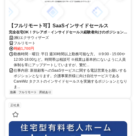
【フルリモート可】SaaSインサイドセールス
完全在宅OK！テレアポ・インサイドセールス経験者向けのポジションで
す！
(株)エクサウィザーズ
フルリモート
時給1,700円
勤務時間・曜日: 平日 週30時間以上勤務可能な方。 ※9:00 - 15:00や
12:00-18:00など。時間帯は相談可 ※残業は基本的にないように人員
体制を常にアップデートしていますが、繁忙...
仕事内容: 新規顧客へのSaaSサービスに関する電話営業をお願いする
ポジションとなります。介護事業所様に向け自社サービスである
CareWiz タクストのインサイドセールスを実施するポジションとなり
ま...
急募
フルリモート
昇給あり
正社員