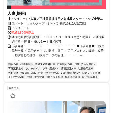
人事(採用)
【フルリモート×人事／正社員前提採用／急成長スタートアップ企業／
英語】Robert Walters
ロバート・ウォルターズ・ジャパン株式会社(大阪支店)
フルリモート
時給1,800円以上
勤務時間 固定時間制 ９：００～１８：００（休憩１時間） ＜勤務開
始時期＞ 即日～ ※スタート日相談可
仕事内容 ・・ー・・＋・・ー・・＋・・ー・・ ◆仕事内容◆ ・採用
業務全般 ・採用チャネルの開拓・運用 ・採用プロセスの設計・改善
・面接官との連携 ・採用データの管理 ・・ー・・＋・・ー・・
＋・...
制服あり
標準中国語
業界未経験者歓迎
飲食割引あり
短期（3ヵ月以内）
育休延長あり
ランチタイム
扶養内勤務OK
店舗割引あり
社員登用あり
無料研修
週1日からOK
副業・WワークOK
1日4時間以内OK
隔週シフト提出
土日祝のみOK
主婦・主夫歓迎
週1シフト提出
無期雇用派遣
60代も応募可
派遣社員