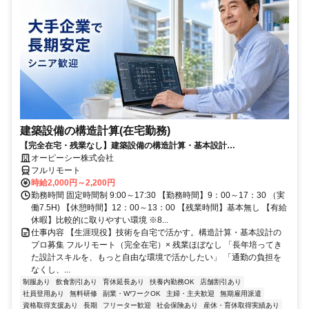
建築設備の構造計算(在宅勤務)
【完全在宅・残業なし】建築設備の構造計算・基本設計
（Revit/AutoCAD）／日本全国・離島居住もOK
オーピーシー株式会社
フルリモート
時給2,000円～2,200円
勤務時間 固定時間制 9:00～17:30 【勤務時間】9：00～17：30 （実
働7.5H) 【休憩時間】12：00～13：00 【残業時間】基本無し 【有給
休暇】比較的に取りやすい環境 ※8...
仕事内容 【生涯現役】技術を自宅で活かす。構造計算・基本設計の
プロ募集 フルリモート（完全在宅）× 残業ほぼなし 「長年培ってき
た設計スキルを、もっと自由な環境で活かしたい」 「通勤の負担を
なくし、...
制服あり
飲食割引あり
育休延長あり
扶養内勤務OK
店舗割引あり
社員登用あり
無料研修
副業・WワークOK
主婦・主夫歓迎
無期雇用派遣
資格取得支援あり
長期
フリーター歓迎
社会保険あり
産休・育休取得実績あり