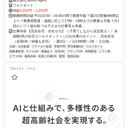
株式会社Sports Agent
フルリモート
時給1,050円～1,200円
勤務時間詳細 平日10:00～16:00の間で業務可能 ⚪︎週3日/実働4時間以
上〜 ⚪︎業務習熟度・成績に応じて17時・18時までの業務も可能 ⚪︎月1
回のシフト提出制 ⚪︎お子さまの行事等も考慮...
仕事内容 【完全在宅・出社ゼロ】 ＼子育てしながら安定収入✨／ 未
経験OKの在宅コールスタッフ ⭐このお仕事のポイント ・完全在宅
（全国OK／研修も在宅） ・週3日～／1日4時間～OK ・土日祝...
主婦・主夫歓迎
フリーター歓迎
学歴不問
即日勤務OK
フルリモート
経験者歓迎
ネイルOK
研修あり
在宅OK
ブランクOK
長期歓迎
シフト制
ピアスOK
服装自由
友達と応募OK
髪型・髪色自由
アルバイト・パート