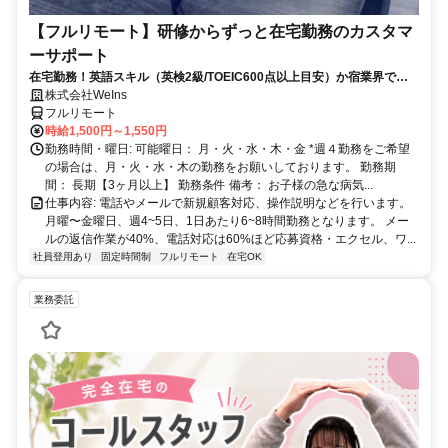
【フルリモート】研修からずっと在宅勤務のカスタマ
ーサポート
在宅勤務！英語スキル（英検2級/TOEIC600点以上目安）か宿業界での
就労経験のいずれか必須★週4〜OK◎
株式会社WeIns
フルリモート
時給1,500円～1,550円
勤務時間・曜日: 可能曜日： 月・火・水・木・金 *週４勤務をご希望
の場合は、月・火・水・木の勤務をお願いしております。 勤務期
間： 長期【3ヶ月以上】 勤務条件 備考： お子様の急な病気...
仕事内容: 電話やメールで新規顧客対応、操作説明などを行います。
月曜〜金曜日、週4~5日、1日あたり6~8時間勤務となります。 メー
ルの返信作業が40%、電話対応は60%ほど応募資格・エクセル、ワ...
社員登用あり
固定時間制
フルリモート
在宅OK
業務委託