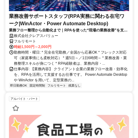
業務改善サポートスタッフ(RPA実務に関わる在宅ワ
ーク|WinActor・Power Automate Desktop)
業務フロー整理から自動化まで｜RPAを使った“現場の業務改善”を支え
る在宅ワーク｜週5日・1日6時間～
株式会社クレアスバリュー
フルリモート
時給1,500円～2,000円
勤務時間・曜日: * 完全在宅勤務／全国から応募OK * フレックス対応
可（家庭事情にも柔軟対応） * 週5日～／1日6時間～ * 業務改善・業
務整理スキルが身につく * RPA経験者は、業務内容・...
仕事内容: 【業務内容】 クライアント企業の業務フロー改善・効率化
を、RPAを活用して支援するお仕事です。 Power Automate Desktop
や WinActor を用いて、定型業務の...
即日勤務OK
固定時間制
フルリモート
残業なし
アルバイト・パート