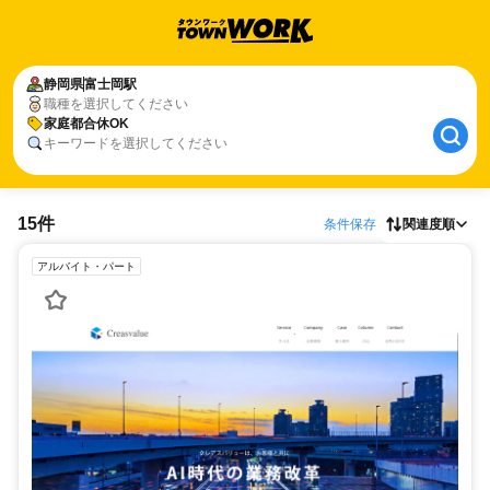
静岡県
富士岡駅
職種を選択してください
家庭都合休OK
キーワードを選択してください
15件
条件保存
関連度順
アルバイト・パート