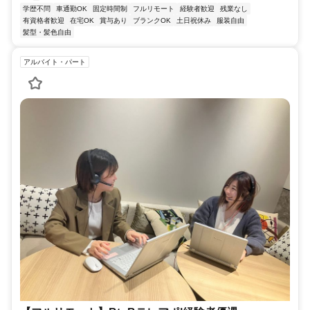
学歴不問
車通勤OK
固定時間制
フルリモート
経験者歓迎
残業なし
有資格者歓迎
在宅OK
賞与あり
ブランクOK
土日祝休み
服装自由
髪型・髪色自由
アルバイト・パート