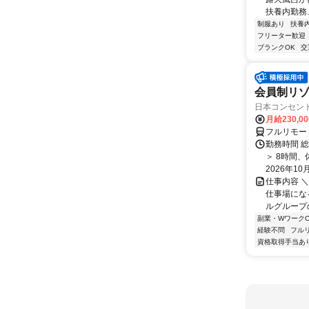
扶養内勤務..
制服あり
扶養
フリーター歓迎
ブランクOK
交
会員制リ
日本コンセントリ
月給230,0
フルリモー
勤務時間 総
＞ 8時間
2026年10月
仕事内容 ＼
仕事場になる
ルグループの
副業・WワークO
経験不問
フル
資格取得手当あ