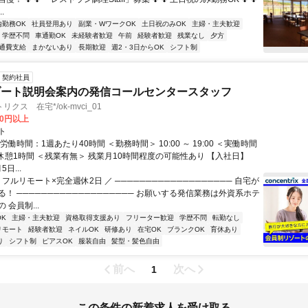
.
内勤務OK
社員登用あり
副業・WワークOK
土日祝のみOK
主婦・主夫歓迎
学歴不問
車通勤OK
未経験者歓迎
午前
経験者歓迎
残業なし
夕方
通費支給
まかないあり
長期歓迎
週2・3日からOK
シフト制
契約社員
ゾート説明会案内の発信コールセンタースタッフ
クス 在宅*/ok-mvci_01
00円以上
ト
労働時間：1週あたり40時間 ＜勤務時間＞ 10:00 ～ 19:00 ＜実働時間
、休憩1時間 ＜残業有無＞ 残業月10時間程度の可能性あり 【入社日】
5日...
 フルリモート×完全週休2日 ／ ─────────────────── 自宅が
！ ─────────────────── お願いする発信業務は外資系ホテ
 会員制...
K
主婦・主夫歓迎
資格取得支援あり
フリーター歓迎
学歴不問
転勤なし
リモート
経験者歓迎
ネイルOK
研修あり
在宅OK
ブランクOK
育休あり
り
シフト制
ピアスOK
服装自由
髪型・髪色自由
前へ
次へ
1
この条件の新着求人を受け取る