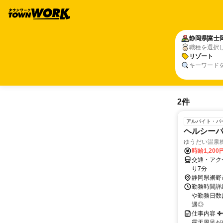
静岡県
富士
職種を選択
リゾート
キーワード
2件
アルバイト・パ
ヘルシー
ゆうだい温泉
時給1,200
交通・アク
り7分
静岡県裾野
勤務時間詳細
や勤務日数
遇◎
仕事内容 ✤
露天風呂が自