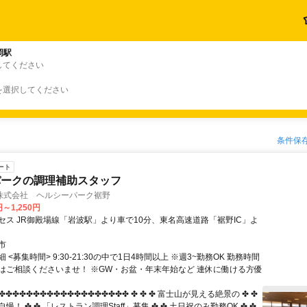
岡駅
してください
を選択してください
条件保
ート
パークの調理補助スタッフ
株式会社 ヘルシーパーク裾野
円～1,250円
セス JR御殿場線「岩波駅」より車で10分、東名高速道路「裾野IC」よ
市
 <募集時間> 9:30-21:30の中で1日4時間以上 ※週3~勤務OK 勤務時間
はご相談くださいませ！ ※GW・お盆・年末年始など 連休に働ける方優
✤✤✤✤✤✤✤✤✤✤✤✤✤✤✤✤✤✤✤ ✤ ✤ ✤ 富士山が見える絶景の ✤ ✤
慢！ ✤ ✤ 「レストラン調理Staff」募集 ✤ ✤ 土日祝のみ勤務OK ✤ ✤