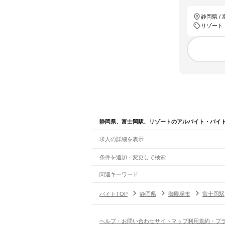
静岡県 /
リゾート
静岡県、富士岡駅、リゾートのアルバイト・バイ
求人の詳細を表示
条件を追加・変更して検索
市区町村を追加・変更
関連キーワード
完全在宅ワーク 全国
シール貼り 在宅
現在地周
静岡県
駅を追加・変更
バイトTOP
静岡県
御殿場市
富士岡駅
静岡県
すべて
静岡市
すべて
職種を追加・変更
JR東海道本線(東京～熱海)
葵区
駿河区
清水区
熱海駅
飲食・フードサービス
ヘルプ・お問い合わせ
サイトマップ
利用規約・プ
浜松市
すべて