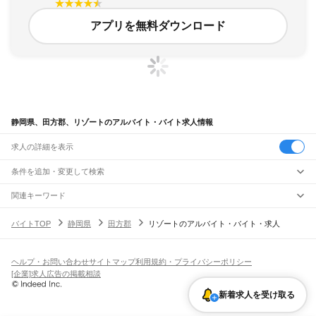
アプリを無料ダウンロード
静岡県、田方郡、リゾートのアルバイト・バイト求人情報
求人の詳細を表示
条件を追加・変更して検索
市区町村を追加・変更
関連キーワード
静岡県 田方郡 夏休み
静岡県 田方郡 駐車場
静岡県 田方郡 ラジオシティー
静岡県
駅を追加・変更
バイトTOP
静岡県
田方郡
リゾートのアルバイト・バイト・求人
静岡県 田方郡 クリエイト
静岡県 田方郡 飲食店
静岡県
すべて
静岡市
すべて
職種を追加・変更
JR東海道本線(東京～熱海)
葵区
駿河区
清水区
熱海駅
飲食・フードサービス
ヘルプ・お問い合わせ
サイトマップ
利用規約・プライバシーポリシー
浜松市
すべて
特徴を追加・変更
飲食・フードサービス
すべて
[企業]求人広告の掲載相談
JR身延線
中央区
浜名区
天竜区
ホールスタッフ
キッチンスタッフ
皿洗い・洗い場
精肉・鮮魚加工
給食調理
人気
富士駅
柚木駅
竪堀駅
入山瀬駅
富士根駅
源道寺駅
富士宮駅
西富士宮駅
沼久保駅
雇用形態を追加・変更
新着求人を受け取る
パン屋（ベーカリー）
フードカウンター販売員
バー（BAR）・バーテンダー
沼津市
熱海市
三島市
富士宮市
伊東市
島田市
富士市
磐田市
焼津市
掛川市
藤枝市
日払いOK
高校生歓迎
学生歓迎
深夜の仕事
髪型・髪色自由
ひげOK
ネイルOK
芝川駅
稲子駅
飲食店補助（開店・閉店準備）
飲食店（店長・マネージャー）
御殿場市
袋井市
下田市
裾野市
湖西市
伊豆市
御前崎市
菊川市
伊豆の国市
ピアスOK
アルバイト・パート
履歴書不要
オープニングスタッフ
留学生・外国人活躍中
都道府県を変更