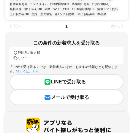
育休延長あり
ランチタイム
扶養内勤務OK
店舗割引あり
社員登用あり
無料研修
週1日からOK
副業・WワークOK
1日4時間以内OK
隔週シフト提出
土日祝のみOK
主婦・主夫歓迎
週1シフト提出
60代も応募可
準夜勤
前へ
次へ
1
この条件の新着求人を受け取る
静岡県 / 田方郡
リゾート
「LINEで受け取る」では、新着求人のほか、おすすめ情報なども配信しま
す。
詳しくはこちら
LINEで受け取る
メールで受け取る