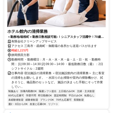
ホテル館内の清掃業務
＜勤務地/箱根町＞勤務日数相談可能♪！シニアスタッフ活躍中！70歳く
らいまでのスタッフさんが多数活躍しています♪送迎車で現地に向かうの
有限会社クリーンアップサービス
で車内ではゆっくりできますよ♪
アクセス 三島市・函南町・御殿場の各所から送迎バスが出ます
時給1,225円
静岡県田方郡
勤務時間 ・勤務曜日：月・火・水・木・金・土・日・祝 ・勤務時
間： [1] 09:30～14:30 [2] 09:30～14:00 ・最低勤務日数（週）：2日
シフトサイクル：2週間
仕事内容 宿泊施設の清掃業務 ＜宿泊施設館内の清掃業務＞ 主に客室
の清掃をお願いします。 ・水回りのお掃除や室内の掃除機かけ、拭
きそうじ、備品類のセットなど。 施設の決まった手順にそって作業
してい...
制服あり
扶養内勤務OK
隔週シフト提出
土日祝のみOK
主婦・主夫歓迎
60代も応募可
学歴不問
即日勤務OK
固定時間制
平日のみOK
転勤なし
未経験者歓迎
経験者歓迎
ブランクOK
70代も応募可
長期歓迎
週2・3日からOK
友達と応募OK
リゾート