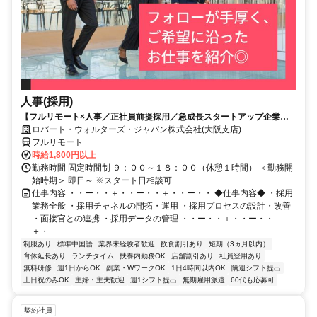
人事(採用)
【フルリモート×人事／正社員前提採用／急成長スタートアップ企業／
英語】Robert Walters
ロバート・ウォルターズ・ジャパン株式会社(大阪支店)
フルリモート
時給1,800円以上
勤務時間 固定時間制 ９：００～１８：００（休憩１時間） ＜勤務開
始時期＞ 即日～ ※スタート日相談可
仕事内容 ・・ー・・＋・・ー・・＋・・ー・・ ◆仕事内容◆ ・採用
業務全般 ・採用チャネルの開拓・運用 ・採用プロセスの設計・改善
・面接官との連携 ・採用データの管理 ・・ー・・＋・・ー・・
＋・...
制服あり
標準中国語
業界未経験者歓迎
飲食割引あり
短期（3ヵ月以内）
育休延長あり
ランチタイム
扶養内勤務OK
店舗割引あり
社員登用あり
無料研修
週1日からOK
副業・WワークOK
1日4時間以内OK
隔週シフト提出
土日祝のみOK
主婦・主夫歓迎
週1シフト提出
無期雇用派遣
60代も応募可
契約社員