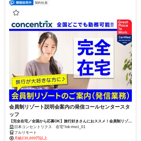
契約社員
会員制リゾート説明会案内の発信コールセンタースタ
ッフ
【完全在宅／全国から応募OK】旅行好きさんにおススメ！会員制リゾー
トのご案内×テレワーク・リモートワーク◎月収34万円以上も可能！
日本コンセントリクス 在宅*/ok-mvci_01
フルリモート
月給230,000円以上