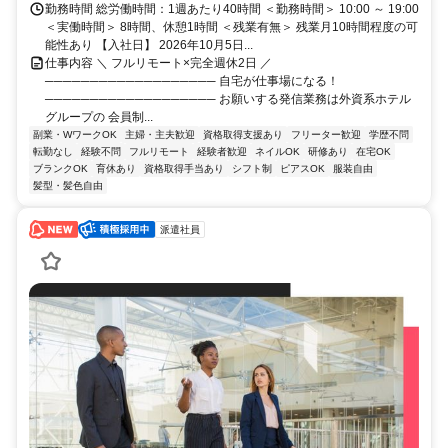
勤務時間 総労働時間：1週あたり40時間 ＜勤務時間＞ 10:00 ～ 19:00
＜実働時間＞ 8時間、休憩1時間 ＜残業有無＞ 残業月10時間程度の可
能性あり 【入社日】 2026年10月5日...
仕事内容 ＼ フルリモート×完全週休2日 ／
─────────────────── 自宅が仕事場になる！
─────────────────── お願いする発信業務は外資系ホテル
グループの 会員制...
副業・WワークOK
主婦・主夫歓迎
資格取得支援あり
フリーター歓迎
学歴不問
転勤なし
経験不問
フルリモート
経験者歓迎
ネイルOK
研修あり
在宅OK
ブランクOK
育休あり
資格取得手当あり
シフト制
ピアスOK
服装自由
髪型・髪色自由
派遣社員