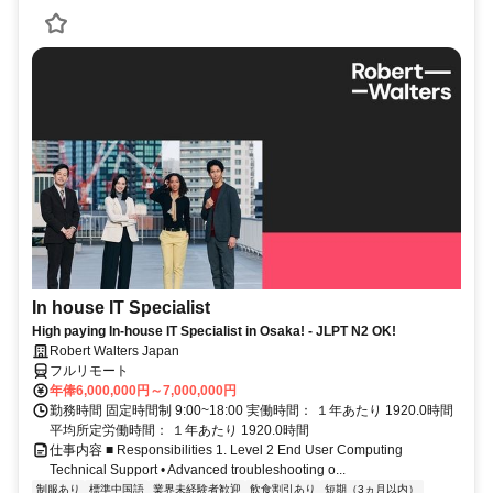
In house IT Specialist
High paying In-house IT Specialist in Osaka! - JLPT N2 OK!
Robert Walters Japan
フルリモート
年俸6,000,000円～7,000,000円
勤務時間 固定時間制 9:00~18:00 実働時間： １年あたり 1920.0時間
平均所定労働時間： １年あたり 1920.0時間
仕事内容 ■ Responsibilities 1. Level 2 End User Computing
Technical Support • Advanced troubleshooting o...
制服あり
標準中国語
業界未経験者歓迎
飲食割引あり
短期（3ヵ月以内）