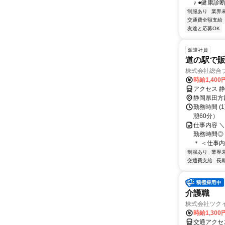
♪ ●健康診
制服あり
業界
交通費全額支給
友達と応募OK
派遣社員
道の駅で販
株式会社総合
時給1,40
アクセス 
静岡県田方
勤務時間 (1
憩60分）
仕事内容 
勤務時間◎
＊ ＜仕事内
制服あり
業界
交通費支給
長
介護職 
株式会社ツク
時給1,300
交通アクセ