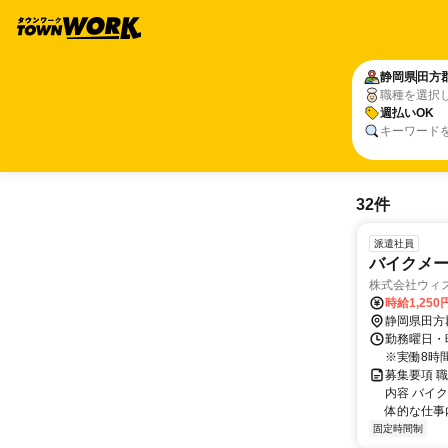
静岡県
田方
職種を選択
週払いOK
キーワード
32件
派遣社員
バイクメ
株式会社ウィ
時給1,250
静岡県田方
勤務曜日・時間
※実働8時
募集要項 
内容 バイ
体的な仕事内
固定時間制