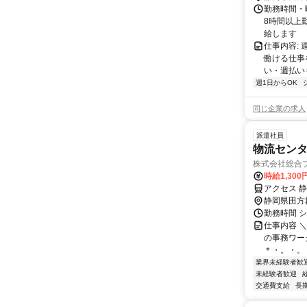
井348-4
勤務時間・曜
イホームセ
8時間以上
給します
仕事内容: 
働ける仕事
い・週払いも
週1日からOK
同じ企業の求人
派遣社員
物流センター
株式会社総合
時給1,30
アクセス 
静岡県田方
勤務時間 シフ
仕事内容 
の事務ワー
＊・。・。＊
業界未経験者歓
未経験者歓迎
交通費支給
長