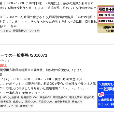
 SBSマイホームセンター ・御殿場オフィス：御殿場市東田中1884 SBSマ
日: 8:00～17:00（1時間休憩） ・現場により多少の変動があります ・
ンター
勤務する際は残業代が発生します ・現場が早く終わっても日給は全額支
週1日～OK! 空いた時間で稼げる！ 交通誘導雑踏警備員 「スキマ時間に
を探している・・・」 そんなあたなに必見！ 当社なら週1日～OK! 日払
OK！ 百年...
シフト自由
即日勤務OK
シフト制
での一般事務 /S010071
プラント
0円以上
静岡県田方郡函南町間宮※就業後、勤務地の変更はありません
郡
ト制 ・7:30～16:30 ・8:00～17:00 （実働8時間/休憩60分）
＼ここがポイント／ ◎勤務時間の相談OKで安心♪ ◎無理なく働ける人気
ク！ ◎地元に根ざした落ち着いた職場環境☆ ＊・。・。＊・。・。
 ＜仕事内容＞ 物流センターで...
迎
60代も応募可
給料前払いOK
車通勤OK
即日勤務OK
職場見学可
経験不問
経験者歓迎
残業なし
週払いOK
即日払いOK
有資格者歓迎
研修あり
期歓迎
シフト制
履歴書不要