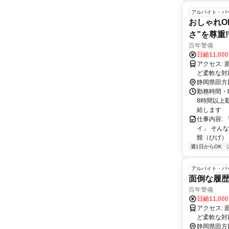
アルバイト・パ
おしゃれO
さ”を尊重
百年警備
日給11,00
アクセス: 面接場所は弊社オフィスあるいはお住まいの地域を踏まえ、出張面接な
ど柔軟な対
202 三島
静岡県田方
井348-4
勤務時間・曜
イホームセ
8時間以上
給します
仕事内容:
イ」 そん
髭（ひげ）・
週1日からOK
アルバイト・パ
面倒な履歴
百年警備
日給11,00
アクセス: 面接場所は弊社オフィスあるいはお住まいの地域を踏まえ、出張面接な
ど柔軟な対
202 三島
静岡県田方