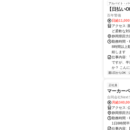
アルバイト・パ
【日払いO
百年警備
日給11,00
アクセス: 面接場所は弊社オフィスあるいはお住まいの地域を踏まえ、出張面接な
ど柔軟な対
202 三島
静岡県田方
井348-4
勤務時間・曜
イホームセ
8時間以上
給します
仕事内容:
ですが、半
か？ こんに
週1日からOK
正社員
マーカー
合同会社Next S
月給340,0
ア
静岡県田方
勤務時間・曜
1日8時間
仕事内容: