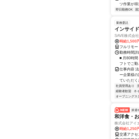
ツ作業が得
即日勤務OK
固
業務委託
インサイ
SAVE株式会社
時給1,50
フルリモー
勤務時間詳細
■ 月80時
フトでご勤..
仕事内容 
ー企業様の
ていただく
社員登用あり
経験者歓迎
ネ
オープニングス
派遣
和洋食・
株式会社アイ
時給1,250
交通アクセ