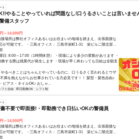
ート
K!!やることやっていれば問題なし!口うるさいことは言いません
!警備スタッフ
0円～14,500円
応が可能です。 ・三島オフィス： 三島市栄町1-31 栄ビル二階北室
広小路駅 徒歩3分 三島駅 徒歩15分 ・富士オフィス： 静岡県富士市今
郡
 SBSマイホームセンター ・御殿場オフィス：御殿場市東田中1884 SBSマ
日: 8:00～17:00（1時間休憩） ・現場により多少の変動があります ・
ンター
勤務する際は残業代が発生します ・現場が早く終わっても日給は全額支
 「やるべきことはちゃんとやっているのに、口うるさく言われるとウザ
な不満を抱えながらお仕事されている方必見です！！ 髪型・髪色自由♪
ピアス・ネイルOK♪ おしゃ...
シフト自由
即日勤務OK
シフト制
ート
書不要で即面接!・即勤務でき日払いOKの警備員
0円～14,500円
応が可能です。 ・三島オフィス： 三島市栄町1-31 栄ビル二階北室
広小路駅 徒歩3分 三島駅 徒歩15分 ・富士オフィス： 静岡県富士市今
郡