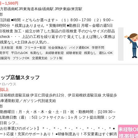
円～1,500円
方郡函南町JR東海道本線/函南駅 JR伊東線/来宮駅
郡
詳細 ■時間 ＜どちらか選べます＞ （１）8:00～17:00 （２）9:00～
＊休憩60分 ＊残業はありません ＊実働8時間 ■勤務日 月曜～金曜の週5日
■目視検査 加工・組立が終了した製品の目視検査 手のひらサイズの部品
・check・・・ 上記の工程を繰り返すので 覚えてしまえば難しい業務は
残業なし×土日休みが人気の...
・主夫歓迎
長期
フリーター歓迎
社会保険あり
バイク通勤OK
学歴不問
見学可
平日のみOK
転勤なし
未経験者歓迎
経験者歓迎
残業なし
週払いOK
制服貸与
ブランクOK
交通費支給
シフト制
ョップ店舗スタッフ
クロハウス
0円以上
伊豆箱根鉄道駿豆線 伊豆仁田徒歩約12分、伊豆箱根鉄道駿豆線 大場徒歩
自動車通勤歓迎／ガソリン代別途支給
郡
勤務曜日：月・火・水・木・金・土・日・祝 ・勤務時間： [1] 09:30～
・最低勤務日数（週）：5日 シフトサイクル：1ヶ月 シフト提出期限：シフ
前 シフ...
【お仕事選びのポイント】 ＊・。＊・。＊・。＊・。＊・。＊・。＊ ●
ート応援！充実のサポートあり！ ●研修制度あり！不安要素はすぐ解消