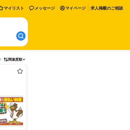
マイリスト
メッセージ
マイページ
求人掲載のご相談
存
関連度順