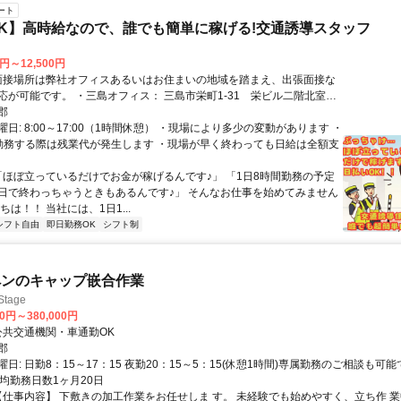
ート
K】高時給なので、誰でも簡単に稼げる!交通誘導スタッフ
0円～12,500円
応が可能です。 ・三島オフィス： 三島市栄町1-31 栄ビル二階北室
広小路駅 徒歩3分 三島駅 徒歩15分 ・富士オフィス： 静岡県富士市今
郡
 SBSマイホームセンター ・御殿場オフィス：御殿場市東田中1884 SBSマ
日: 8:00～17:00（1時間休憩） ・現場により多少の変動があります ・
ンター
勤務する際は残業代が発生します ・現場が早く終わっても日給は全額支
 「ほぼ立っているだけでお金が稼げるんです♪」 「1日8時間勤務の予定
日で終わっちゃうときもあるんです♪」 そんなお仕事を始めてみません
ちは！！ 当社には、1日1...
シフト自由
即日勤務OK
シフト制
ペンのキャップ嵌合作業
tage
00円～380,000円
クセス: 公共交通機関・車通勤OK
郡
日: 日勤8：15～17：15 夜勤20：15～5：15(休憩1時間)専属勤務のご相談も可
平均勤務日数1ヶ月20日
 【仕事内容】 下敷きの加工作業をお任せしま す。 未経験でも始めやすく、立ち作 