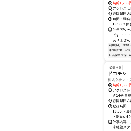
時給1,200
アクセス 田
静岡県田方
時間・勤務日
18:00 
仕事内容 
です ・・
ありません 
制服あり
主婦
車通勤OK
職場
社会保険完備
派遣社員
ドコモシ
株式会社マイ
時給1,55
アクセス 
約14分 
静岡県田方
勤務時間 ・
18:30 
ト開始の10日
仕事内容 
未経験スタ