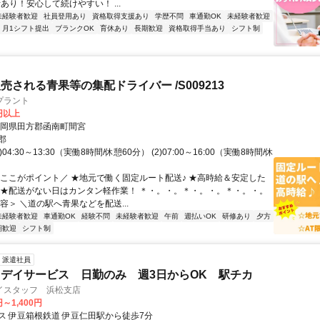
断あり！安心して続けやすい！ ...
未経験者歓迎
社員登用あり
資格取得支援あり
学歴不問
車通勤OK
未経験者歓迎
月1シフト提出
ブランクOK
育休あり
長期歓迎
資格取得手当あり
シフト制
売される青果等の集配ドライバー /S009213
プラント
0円以上
静岡県田方郡函南町間宮
郡
)04:30～13:30（実働8時間/休憩60分） (2)07:00～16:00（実働8時間/休
＼ここがポイント／ ★地元で働く固定ルート配送♪ ★高時給＆安定した
 ★配送がない日はカンタン軽作業！ ＊・。・。＊・。・。＊・。・。
容＞ ＼道の駅へ青果などを配送...
未経験者歓迎
車通勤OK
経験不問
未経験者歓迎
午前
週払いOK
研修あり
夕方
期歓迎
シフト制
派遣社員
デイサービス 日勤のみ 週3日からOK 駅チカ
イスタッフ 浜松支店
円～1,400円
ス 伊豆箱根鉄道 伊豆仁田駅から徒歩7分