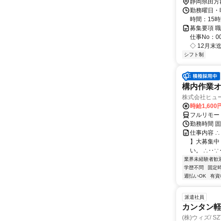
静岡県田方
勤務曜日・時
時間：15時
募集要項 
仕事No：
◇ 12月末
シフト制
構内作業オ
株式会社ヒュ
時給1,600
フルリモー
勤務時間 固
仕事内容 
】大募集中
い。 ∴‥∵
業界未経験者歓
学歴不問
固定
週払いOK
有資
派遣社員
カンタン軽
(株)ウィズ/ SZ