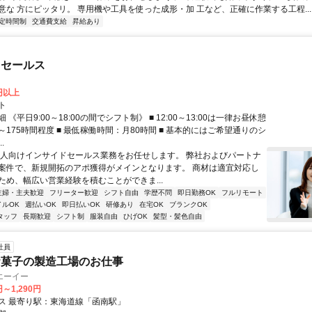
意な 方にピッタリ。 専用機や工具を使った成形・加 工など、正確に作業する工程...
定時間制
交通費支給
昇給あり
ドセールス
0円以上
ト
 《平日9:00～18:00の間でシフト制》 ■ 12:00～13:00は一律お昼休憩
間～175時間程度 ■ 最低稼働時間：月80時間 ■ 基本的にはご希望通りのシ
.
法人向けインサイドセールス業務をお任せします。 弊社およびパートナ
案件で、新規開拓のアポ獲得がメインとなります。 商材は適宜対応し
ため、幅広い営業経験を積むことができま...
主婦・主夫歓迎
フリーター歓迎
シフト自由
学歴不問
即日勤務OK
フルリモート
イルOK
週払いOK
即日払いOK
研修あり
在宅OK
ブランクOK
タッフ
長期歓迎
シフト制
服装自由
ひげOK
髪型・髪色自由
社員
お菓子の製造工場のお仕事
エーイー
円～1,290円
ス 最寄り駅：東海道線「函南駅」