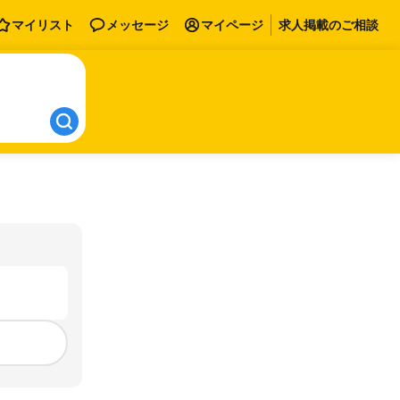
マイリスト
メッセージ
マイページ
求人掲載のご相談