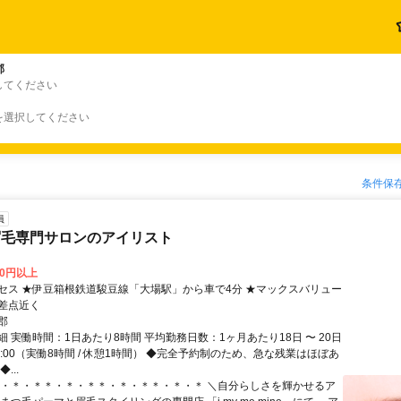
郡
してください
を選択してください
条件保
員
眉毛専門サロンのアイリスト
00円以上
セス ★伊豆箱根鉄道駿豆線「大場駅」から車で4分 ★マックスバリュー
差点近く
郡
 実働時間：1日あたり8時間 平均勤務日数：1ヶ月あたり18日 〜 20日
〜 18:00（実働8時間 / 休憩1時間） ◆完全予約制のため、急な残業はほぼあ
...
＊・＊・＊＊・＊・＊＊・＊・＊＊・＊・＊ ＼自分らしさを輝かせるア