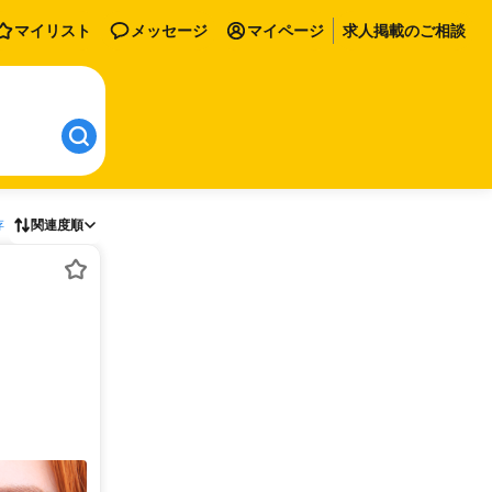
マイリスト
メッセージ
マイページ
求人掲載のご相談
存
関連度順