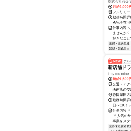
株式会社yeter
月給2,000
フルリモー
勤務時間詳
⛺完全在宅
仕事内容 ＼
ませんか？
好きなことで
主婦・主夫歓迎
髪型・髪色自由
アル
新店舗ド
i my me mine
時給1,50
交通・アク
函南店の交
静岡県田方
勤務時間詳細
日〜OK！
仕事内容 
で 人気のサ
事業をスター
業界未経験者歓