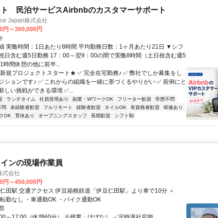
ト 民泊サービスAirbnbのカスタマーサポート
ance Japan株式会社
00円～360,000円
ト
細 実働時間：1日あたり8時間 平均勤務日数：1ヶ月あたり21日 ▼シフ
祝日含む週5日勤務 17：00～翌9：00の間で実働8時間（土日祝含む週5
1時間休憩の他に前半...
★新規プロジェクトスタート★ ✅ 完全在宅勤務♪ ✅ 弊社でしか募集をし
ジションです♪ ✅ これからの組織を一緒に形づくるやりがい ✅ 前例にと
しい挑戦ができる環境 ✅...
迎
ランチタイム
社員登用あり
副業・WワークOK
フリーター歓迎
学歴不問
不問
未経験者歓迎
フルリモート
経験者歓迎
ネイルOK
有資格者歓迎
研修あり
クOK
育休あり
オープニングスタッフ
長期歓迎
シフト制
メインの現場作業員
株式会社
00円～450,000円
伊豆仁田駅」より車で10分 ＜
POINT＞ ・転勤なし ・車通勤OK ・バイク通勤OK
郡
:00～17:00（休憩60分） ※残業：ほぼなし ✓定時退社可能