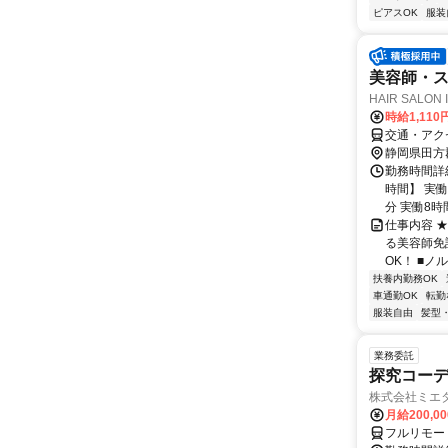
ピアスOK
服装
美容師・ス
HAIR SALON
時給1,110
交通・アク
静岡県田方
勤務時間詳細
時間】 実
分 実働8時間
仕事内容 
る美容師免
OK！ ■ノ
扶養内勤務OK
車通勤OK
転勤
服装自由
髪型
業務委託
探究コー
株式会社ミエ
月給200,0
フルリモー