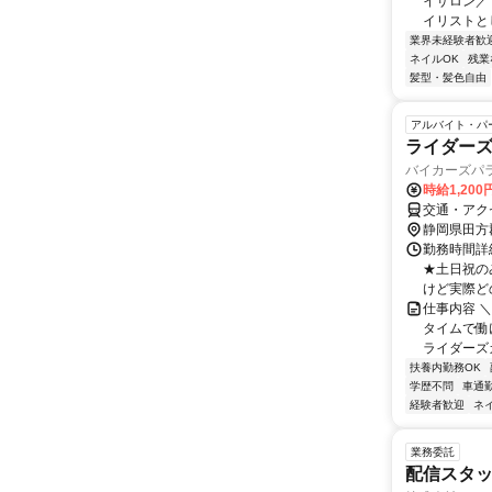
イサロン／ 
イリストとし
業界未経験者歓
ネイルOK
残業
髪型・髪色自由
アルバイト・パ
ライダーズ
バイカーズパ
時給1,200
交通・アク
静岡県田方
勤務時間詳細
★土日祝の
けど実際どの
仕事内容 
タイムで働
ライダーズカ
扶養内勤務OK
学歴不問
車通勤
経験者歓迎
ネ
業務委託
配信スタッ