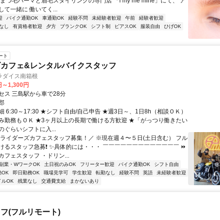
まつ毛パーマと眉毛スタイリングの専門店 「i my me mine」にて、 ア
て一緒に 働いてく...
迎
バイク通勤OK
車通勤OK
経験不問
未経験者歓迎
午前
経験者歓迎
なし
有資格者歓迎
夕方
ブランクOK
シフト制
ピアスOK
服装自由
ひげOK
ート
カフェ&レンタルバイクスタッフ
ラダイス南箱根
円～1,300円
セス 三島駅から車で28分
郡
 6:30～17:30 ★シフト自由/自己申告 ★週3日～、1日8h（相談ＯＫ）
み勤務もＯＫ ★3ヶ月以上の長期で働ける方歓迎 ★「がっつり働きたい
ぐらいシフトに入...
＼ライダーズカフェスタッフ募集！／ ※現在週４〜５日(土日含む） フル
けるスタッフ急募❗️ ✨具体的には・・・ ￣￣￣￣￣￣￣￣￣￣￣￣￣ ⏩
フェスタッフ ・ドリン...
副業・WワークOK
土日祝のみOK
フリーター歓迎
バイク通勤OK
シフト自由
OK
即日勤務OK
職場見学可
学生歓迎
転勤なし
経験不問
英語
未経験者歓迎
イルOK
残業なし
交通費支給
まかないあり
フ(フルリモート)