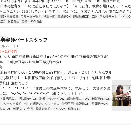
 ※対応案件による 基本的には 9：00～18：00 目安 ※週2～5日程度の出勤
【日本の教育を、一緒に前進させませんか？】 「もっと良い教育を届けたい」 そん
キュラムという形にしていく仕事です。 私たちは、学校ごとの理念や課題に向き合いな
主婦・主夫歓迎
フリーター歓迎
学歴不問
車通勤OK
即日勤務OK
英語
フルリモート
ネイルO
OK
服装自由
髪型・髪色自由
ート
る美容師パートスタッフ
ル パート1
円～1,740円
ス 大場(伊豆箱根鉄道駿豆線)(約5分),伊豆仁田(伊豆箱根鉄道駿豆線)
,三島二日町(伊豆箱根鉄道駿豆線)(約39分)
郡
 勤務時間 9:00～17:00の間 1日3時間～、週１日～OK！ もちろんフル
でも歓迎です！ 時間相談可能 残業ほぼなし！ ワコサイトでは時間外勤
約は 施術はして...
.･*+.･*+.･*+.･*+.･*+.･* 家庭との両立を大事に、 私らしく、美容師を続
 *+.･*+.･*+.･*+.･*+.･*+.･* 【働くメリット】 ✅...
社員登用あり
週1日からOK
副業・WワークOK
1日4時間以内OK
土日祝のみOK
フリーター歓迎
バイク通勤OK
シフト自由
学歴不問
車通勤OK
即日勤務OK
日のみOK
転勤なし
午前
経験者歓迎
ネイルOK
残業なし