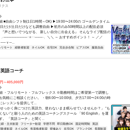
リクス
ト
 ■自由シフト制(1日1時間～OK) ▶19:00〜24:00の ゴールデンタイム
平日だけ/土日だけなども調整自由 ▶初月のみ50時間以上の配信必須
／ 『声と想いでつながる、 新しい自分に出会える』 そんなライブ配信の
 ╭─────────･⭐･･───╮ ＼＼ ～ おすすめポイント！ ～ ／／
──ｖ─...
ルリモート
経験者歓迎
ネイルOK
在宅OK
完全歩合制
ピアスOK
服装自由
な英語コーチ
0円～405,000円
ト
細 ・フルリモート・フルフレックス ※勤務時間はご希望第一で調整し
気軽にご相談ください。 ・朝6:00〜10:00頃、夕方17:00〜24:00の時
レッスンを提供して...
「せっかく身につけた英語力、使わないまま眠らせていませんか？」 “も
ない”と願う人のための英語コーチングスクール 「90 English」を運
。 「英語コーチ」と聞く...
主婦・主夫歓迎
フリーター歓迎
学歴不問
即日勤務OK
固定時間制
英語
経験者歓迎
ネイルOK
有資格者歓迎
研修あり
在宅OK
ブランクOK
長期歓迎