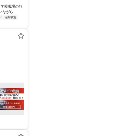
な学校現場の想
がら...
K
長期歓迎