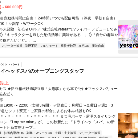
a
円～600,000円
ト
細 ⏰勤務時間は自由！ 24時間いつでも配信可能 （深夜・早朝も自由）
OK！ ✨副業・WワークOK
✨未経験・初心者OK✨／ "株式会社yetera"でVライバー デビューしてみ
 ✋「キャラクターを通じた配信活動に興味がある…」 ✋「自分の趣味や
稼ぎたいけど…」 ...
フリーター歓迎
学歴不問
フルリモート
経験者歓迎
在宅OK
服装自由
バイト・パート
ライヘッドスパのオープニングスタッフ
0円以上
セス ★伊豆箱根鉄道駿豆線「大場駅」から車で4分 ★マックスバリュー
差点近く
郡
 19:00 〜 22:00（実働3時間） ✅勤務日：月曜日〜金曜日 ✅週2・3
 ✅急なシフト変更・ご家庭の都合によるお休み相談もOK！
＊＊・＊・＊＊・＊・＊＊・＊・＊＊ まつ毛パーマ・眉毛スタイリング
ロン 『i my me mine』が、 この秋新たに 「ドライヘッドスパ」 の新
ト✨ 新業態オープ...
迎
扶養内勤務OK
副業・WワークOK
主婦・主夫歓迎
フリーター歓迎