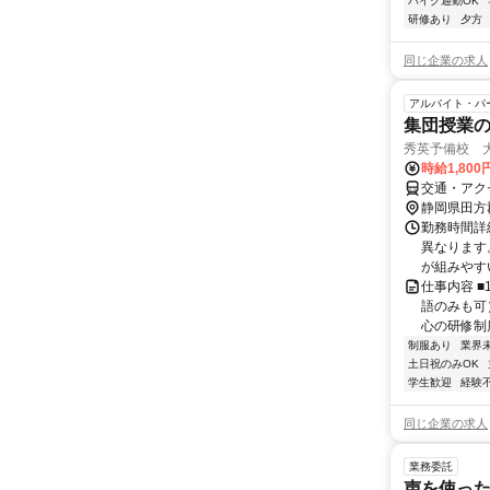
バイク通勤OK
研修あり
夕方
同じ企業の求人
アルバイト・パ
集団授業
秀英予備校 
時給1,80
交通・アク
静岡県田方
勤務時間詳細
異なります
が組みやすい
仕事内容 ■
語のみも可
心の研修制度
制服あり
業界
土日祝のみOK
学生歓迎
経験
同じ企業の求人
業務委託
声を使っ