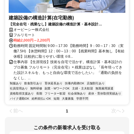
建築設備の構造計算(在宅勤務)
【完全在宅・残業なし】建築設備の構造計算・基本設計
（Revit/AutoCAD）／日本全国・離島居住もOK
オーピーシー株式会社
フルリモート
時給2,000円～2,200円
勤務時間 固定時間制 9:00～17:30 【勤務時間】9：00～17：30 （実
働7.5H) 【休憩時間】12：00～13：00 【残業時間】基本無し 【有給
休暇】比較的に取りやすい環境 ※8...
仕事内容 【生涯現役】技術を自宅で活かす。構造計算・基本設計の
プロ募集 フルリモート（完全在宅）× 残業ほぼなし 「長年培ってき
た設計スキルを、もっと自由な環境で活かしたい」 「通勤の負担を
なくし、...
制服あり
飲食割引あり
育休延長あり
扶養内勤務OK
店舗割引あり
社員登用あり
無料研修
副業・WワークOK
主婦・主夫歓迎
無期雇用派遣
資格取得支援あり
長期
フリーター歓迎
社会保険あり
産休・育休取得実績あり
バイク通勤OK
給料前払いOK
短期
大量募集
学歴不問
前へ
次へ
1
この条件の新着求人を受け取る