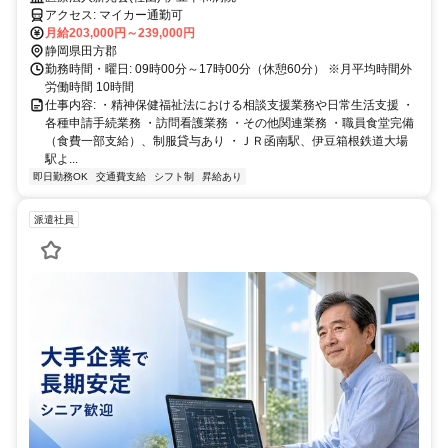
い方にぴったり♪
アクセス: マイカー通勤可
月給203,000円～239,000円
静岡県田方郡
勤務時間・曜日: 09時00分～17時00分（休憩60分） ※月平均時間外
労働時間 10時間
仕事内容: ・精神保健福祉法における相談支援業務や日常生活支援 ・
各種申請手続業務 ・訪問看護業務 ・その他関連業務 ・職員食堂完備
（食費一部支給）、制服貸与あり ・ＪＲ函南駅、伊豆箱根鉄道大場
駅よ...
即日勤務OK
交通費支給
シフト制
昇給あり
派遣社員