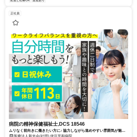
友達と応募OK
送迎あり
正社員
病院の精神保健福祉士,DCS 18546
ムリなく前向きに働きたい方に♪ 協力しながら進めやすい雰囲気が魅力
◎ 頼れる環境があるから前向きに進める★ 仕事時間をもっと充実させた
医療法人新光会(社団) 伊豆平和病院