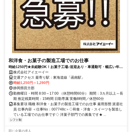
和洋食・お菓子の製造工場でのお仕事
時給1250円★未経験OK！お菓子工場♪送迎あり・車通勤可・幅広い年代
活躍中◎
株式会社アイエーイー
交通アクセス 最寄り駅：東海道線「函南駅」
時給1,250円～1,290円
静岡県田方郡
勤務曜日・時間 8:00～17:00 （休憩時間60分） 期間：3カ月以上～長
期 推定残業時間：15時間 日勤専属 実働8時間／休憩60分
募集要項 職種 和洋食・お菓子の製造工場でのお仕事 雇用形態 派遣社
員 仕事内容 ＜仕事No：007748c＞◇和食・洋食・スイーツを製造し
ている工場でのお仕事です◇ 洋菓子部門での募集です★ ...
シフト制
同じ企業の求人