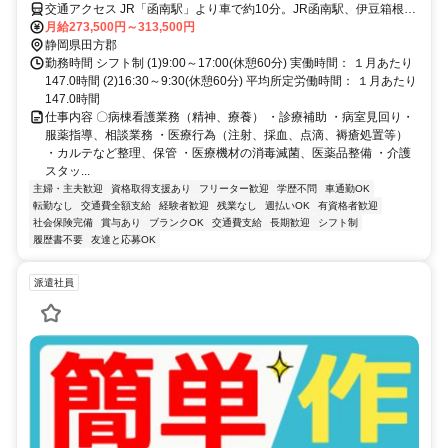
交通アクセス JR「函南駅」より車で約10分。JR函南駅、伊豆箱根鉄
道大場駅より職員通勤送迎バスあり。
月給273,500円～313,500円
静岡県田方郡
勤務時間 シフト制 (1)9:00～17:00(休憩60分) 実働時間： １月あたり
147.0時間 (2)16:30～9:30(休憩60分) 平均所定労働時間： １月あたり
147.0時間
仕事内容 〇病棟看護業務（精神、療養） ・診療補助 ・病室見回り・
服薬指導、相談業務 ・医療行為（注射、採血、点滴、褥瘡処置等）
・カルテなど整理、保管 ・医療機材の消毒滅菌、医薬品整備 ・介護
スタッ...
主婦・主夫歓迎
資格取得支援あり
フリーター歓迎
学歴不問
車通勤OK
転勤なし
交通費全額支給
経験者歓迎
残業なし
週払いOK
有資格者歓迎
社会保険完備
賞与あり
ブランクOK
交通費支給
長期歓迎
シフト制
履歴書不要
友達と応募OK
派遣社員