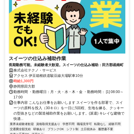
スイーツの仕込み補助作業
長期勤務可能。未経験者大歓迎。スイーツの仕込み補助：田方郡函南町
株式会社テクノ・サービス
アクセス 伊豆箱根鉄道駿豆線大場駅車10分
時給1,300円
静岡県田方郡
勤務時間 ・勤務曜日：月・火・水・木・金 ・勤務時間： [1] 08:00～
17:00
仕事内容 こんなお仕事をお願いします スイーツを作る部署で、スイ
ーツの原料を投入（30キロ）を一日に5回程、生地を練る、クッキー
の型抜きなどの製造補助作業をお願いします。(派遣) キレイな建物で
快適...
業界未経験者歓迎
資格取得支援あり
学歴不問
職場見学可
転勤なし
経験不問
交通費全額支給
研修あり
ブランクOK
シフト制
土日祝休み
履歴書不要