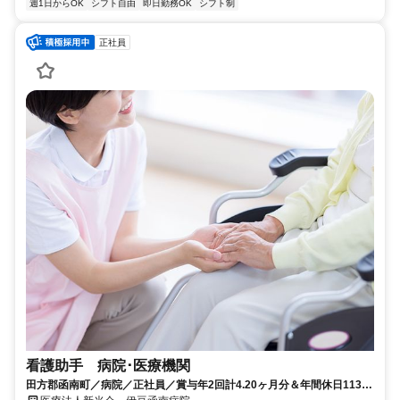
週1日からOK
シフト自由
即日勤務OK
シフト制
正社員
看護助手 病院･医療機関
田方郡函南町／病院／正社員／賞与年2回計4.20ヶ月分＆年間休日113日