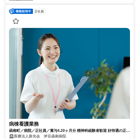
正社員
病棟看護業務
函南町／病院／正社員／賞与4.20ヶ月分 精神科経験者歓迎 好待遇の正看
護師求人です 休暇充実/6028_187003
医療法人新光会 伊豆函南病院