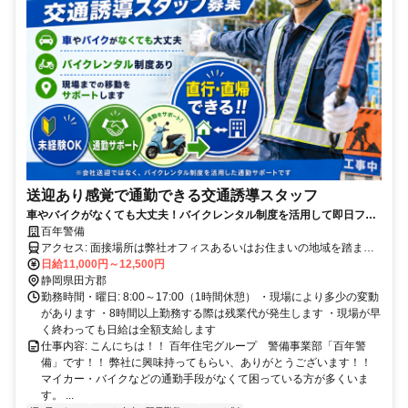
送迎あり感覚で通勤できる交通誘導スタッフ
車やバイクがなくても大丈夫！バイクレンタル制度を活用して即日フル
タイム勤務が出来ます！！
百年警備
アクセス: 面接場所は弊社オフィスあるいはお住まいの地域を踏ま
え、出張面接など柔軟な対応が可能です。 ・三島オフィス： 三島市
日給11,000円～12,500円
栄町1-31 栄ビル二階北室202 三島広小路駅 徒歩3分 三島駅 徒歩
静岡県田方郡
15分 ・富士オフィス： 静岡県富士市今井348-4 SBSマイホームセン
勤務時間・曜日: 8:00～17:00（1時間休憩） ・現場により多少の変動
ター ・御殿場オフィス：御殿場市東田中1884 SBSマイホームセンタ
があります ・8時間以上勤務する際は残業代が発生します ・現場が早
ー
く終わっても日給は全額支給します
仕事内容: こんにちは！！ 百年住宅グループ 警備事業部「百年警
備」です！！ 弊社に興味持ってもらい、ありがとうございます！！
マイカー・バイクなどの通勤手段がなくて困っている方が多くいま
す。 ...