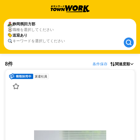
静岡県
静岡県
田方郡
田方郡
職種を選択してください
送迎あり
送迎あり
キーワードを選択してください
8件
条件保存
関連度順
派遣社員