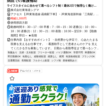
病院での看護補助
ライフスタイルに合わせて選べるシフト制！週休2日で無理なく働けま
す◎嬉しい高時給1300円☆彡
株式会社東海道シグマ
アクセス 【JR東海道線 函南駅下車】・JR東海道新幹線「三島駅」ま
たは「熱海駅」にて東海道線に乗り換え、「函南駅」下車・無料送迎
時給1,300円
バスあり 【伊豆箱根鉄道 大場駅下車】・JR東海道新幹線「三島駅」
静岡県田方郡
にて伊豆箱根鉄道に乗り換え、「大場駅」下車・無料送迎バスあり
勤務時間 8：30～17：00 早番：7：00～15：30 遅番(1)：10：00～
【お車】東名高速道路「沼津IC」または、新東名高速道路「長泉沼津
18：30 遅番(2)：12：30～21：00 夜勤：16:30～翌日9：30 【勤務
IC」から伊豆縦貫道（東駿河湾環状道路）伊豆方面 「大場・函南
期間】即日～ ★長期
IC」利用で約15分。
仕事内容 【おすすめポイント】 ・自然豊かな伊豆で、 心あたたまる
医療を支えるお仕事です。 ・看護助手として患者さんのケアを 支え
てくださる方を募集しています。 日勤から夜勤専従まで選べるシフ...
制服あり
主婦・主夫歓迎
フリーター歓迎
バイク通勤OK
学歴不問
車通勤OK
即日勤務OK
転勤なし
経験者歓迎
残業なし
夜間
有資格者歓迎
ブランクOK
交通費支給
長期歓迎
フルタイム歓迎
シフト制
昼食補助あり
アルバイト・パート