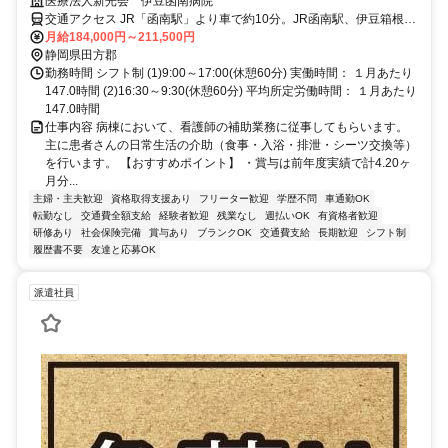
託児所完備/6028_189637
医療法人新光会 伊豆函南病院
交通アクセス JR「函南駅」より車で約10分。JR函南駅、伊豆箱根鉄
道大場駅より職員通勤送迎バスあり。
月給184,000円～211,500円
静岡県田方郡
勤務時間 シフト制 (1)9:00～17:00(休憩60分) 実働時間： １月あたり
147.0時間 (2)16:30～9:30(休憩60分) 平均所定労働時間： １月あたり
147.0時間
仕事内容 病棟において、看護師の補助業務に従事してもらいます。
主に患者さんの日常生活の介助（食事・入浴・排泄・シーツ交換等）
を行います。 【おすすめポイント】 ・賞与は前年度実績で計4.20ヶ
月分...
主婦・主夫歓迎
資格取得支援あり
フリーター歓迎
学歴不問
車通勤OK
転勤なし
交通費全額支給
経験者歓迎
残業なし
週払いOK
有資格者歓迎
研修あり
社会保険完備
賞与あり
ブランクOK
交通費支給
長期歓迎
シフト制
履歴書不要
友達と応募OK
派遣社員