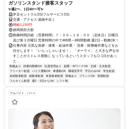
ガソリンスタンド接客スタッフ
✨週2〜、1日4H〜可✨
伊豆セントラルSS(フルサービスSS)
交通・アクセス 函南中近く
時給1,250円
静岡県田方郡
勤務時間詳細 （営業時間）７：００～１９：００ （定休日）日曜日
及び第３月曜日 営業時間の中で4時間～8時間勤務 週2日～勤務OK！
仕事内容 元気な挨拶・接客・給油作業・ 洗車・軽整備作業などをお
任せします！ 「いらっしゃいませ！」 「オーライ」 と大きな声を出
すことがストレス発散に なっているというスタッフも◎ 1日があっ
と...
制服あり
扶養内勤務OK
社員登用あり
副業・WワークOK
主婦・主夫歓迎
フリーター歓迎
バイク通勤OK
車通勤OK
職場見学可
平日のみOK
学生歓迎
未経験者歓迎
経験者歓迎
有資格者歓迎
研修あり
ブランクOK
長期歓迎
フルタイム歓迎
週2・3日からOK
シフト制
アルバイト・パート