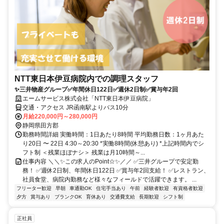
NTT東日本伊豆病院内での調理スタッフ
✨三井物産グループ✅年間休日122日✅週休2日制✅賞与年2回
エームサービス株式会社「NTT東日本伊豆病院」
交通・アクセス JR函南駅よりバス10分
月給220,000円～280,000円
静岡県田方郡
勤務時間詳細 実働時間：1日あたり8時間 平均勤務日数：1ヶ月あた
り20日 〜 22日 4:30～20:30 *実働8時間(休憩あり) *上記時間内でシ
フト制 ＜残業ほぼナシ＞ 残業は月10時間～...
仕事内容 ＼＼✨この求人のPoint☆✨／／ ✅三井グループで安定勤
務！ ✅週休2日制、年間休日122日 ✅賞与年2回支給！ ✅レストラン、
社員食堂、病院内勤務など様々なフィールドで活躍できます。 ...
フリーター歓迎
早朝
車通勤OK
住宅手当あり
午前
経験者歓迎
有資格者歓迎
夕方
賞与あり
ブランクOK
育休あり
交通費支給
長期歓迎
シフト制
正社員