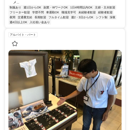
メ...
制服あり
週1日からOK
副業・WワークOK
1日4時間以内OK
主婦・主夫歓迎
フリーター歓迎
学歴不問
車通勤OK
職場見学可
未経験者歓迎
経験者歓迎
夜間
交通費支給
長期歓迎
フルタイム歓迎
週2・3日からOK
シフト制
深夜
週4日以上OK
入社祝い金あり
アルバイト・パート