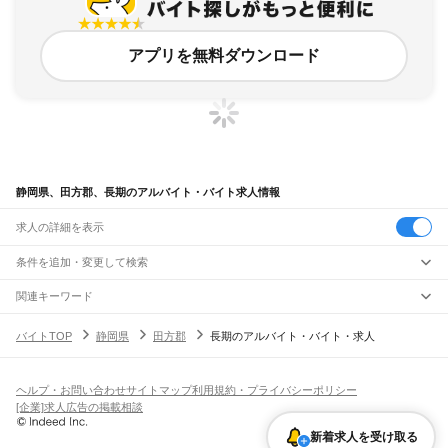
アプリを無料ダウンロード
静岡県、田方郡、長期のアルバイト・バイト求人情報
求人の詳細を表示
条件を追加・変更して検索
市区町村を追加・変更
関連キーワード
静岡県 田方郡 駅近
静岡県 田方郡 東部
静岡県 静岡県田方
静岡県 田方郡 子ども
静岡県
駅を追加・変更
バイトTOP
静岡県
田方郡
長期のアルバイト・バイト・求人
静岡県 田方郡 夜勤
静岡県
すべて
静岡市
すべて
職種を追加・変更
JR東海道本線(東京～熱海)
葵区
駿河区
清水区
熱海駅
飲食・フードサービス
ヘルプ・お問い合わせ
サイトマップ
利用規約・プライバシーポリシー
浜松市
すべて
特徴を追加・変更
飲食・フードサービス
すべて
[企業]求人広告の掲載相談
JR身延線
中央区
浜名区
天竜区
ホールスタッフ
キッチンスタッフ
皿洗い・洗い場
精肉・鮮魚加工
給食調理
人気
富士駅
柚木駅
竪堀駅
入山瀬駅
富士根駅
源道寺駅
富士宮駅
西富士宮駅
沼久保駅
雇用形態を追加・変更
新着求人を受け取る
パン屋（ベーカリー）
フードカウンター販売員
バー（BAR）・バーテンダー
沼津市
熱海市
三島市
富士宮市
伊東市
島田市
富士市
磐田市
焼津市
掛川市
藤枝市
日払いOK
高校生歓迎
学生歓迎
深夜の仕事
髪型・髪色自由
ひげOK
ネイルOK
芝川駅
稲子駅