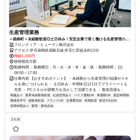
生産管理業務
＜函南町＞未経験歓迎◎土日休み！安定企業で長く働ける生産管理のお
仕事
フロンティア・ヒューマン株式会社
アクセス 伊豆箱根鉄道駿豆線 伊豆仁田徒歩約13分
時給1,300円
静岡県田方郡
勤務時間 ・勤務曜日：月・火・水・木・金・祝 ・勤務時間： [1]
08:00～17:00
仕事内容 【おすすめポイント】 ・未経験から生産管理の知識やスキ
ルを身につけられる ・ 土日休み・年間休日121日でプライベートも
充実 ・ PCスキルや調整力を活かして活躍できる ・ 製造現場を...
制服あり
業界未経験者歓迎
社員登用あり
バイク通勤OK
車通勤OK
固定時間制
職場見学可
経験者歓迎
ブランクOK
交通費支給
長期歓迎
駅近5分以内
長期休暇あり
髪型・髪色自由
正社員