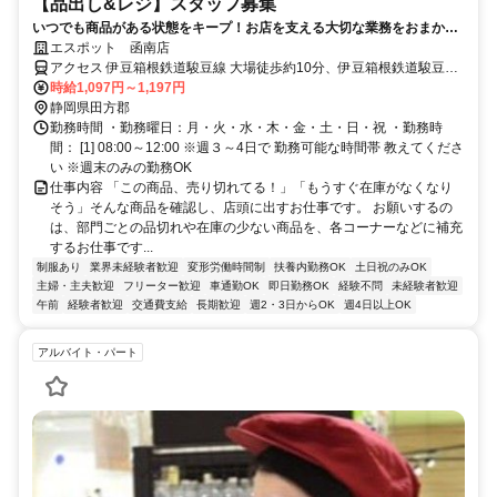
【品出し&レジ】スタッフ募集
いつでも商品がある状態をキープ！お店を支える大切な業務をおまかせ
します。
エスポット 函南店
アクセス 伊豆箱根鉄道駿豆線 大場徒歩約10分、伊豆箱根鉄道駿豆線
伊豆仁田徒歩約13分、伊豆箱根鉄道駿豆線 原木徒歩約33分
時給1,097円～1,197円
静岡県田方郡
勤務時間 ・勤務曜日：月・火・水・木・金・土・日・祝 ・勤務時
間： [1] 08:00～12:00 ※週３～4日で 勤務可能な時間帯 教えてくださ
い ※週末のみの勤務OK
仕事内容 「この商品、売り切れてる！」「もうすぐ在庫がなくなり
そう」そんな商品を確認し、店頭に出すお仕事です。 お願いするの
は、部門ごとの品切れや在庫の少ない商品を、各コーナーなどに補充
するお仕事です...
制服あり
業界未経験者歓迎
変形労働時間制
扶養内勤務OK
土日祝のみOK
主婦・主夫歓迎
フリーター歓迎
車通勤OK
即日勤務OK
経験不問
未経験者歓迎
午前
経験者歓迎
交通費支給
長期歓迎
週2・3日からOK
週4日以上OK
アルバイト・パート