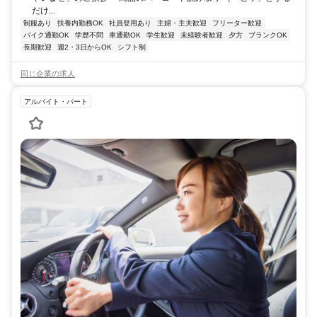
だけ...
制服あり
扶養内勤務OK
社員登用あり
主婦・主夫歓迎
フリーター歓迎
バイク通勤OK
学歴不問
車通勤OK
学生歓迎
未経験者歓迎
夕方
ブランクOK
長期歓迎
週2・3日からOK
シフト制
同じ企業の求人
アルバイト・パート