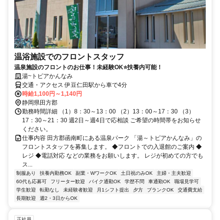
温浴施設でのフロントスタッフ
温泉施設のフロントのお仕事！未経験OK⭐扶養内可能！
湯~トピアかんなみ
交通・アクセス 伊豆仁田駅から車で4分
時給1,100円～1,140円
静岡県田方郡
勤務時間詳細 （1）8：30～13：00 （2）13：00～17：30 （3）
17：30～21：30 週2日～週4日で応相談 ご希望の時間帯をお知らせ
ください。
仕事内容 田方郡函南町にある温泉パーク 「湯～トピアかんなみ」の
フロントスタッフを募集します。 ◆フロントでの入退館のご案内 ◆
レジ ◆電話対応 などの業務をお願いします。 レジが初めての方でも
ス...
制服あり
扶養内勤務OK
副業・WワークOK
土日祝のみOK
主婦・主夫歓迎
60代も応募可
フリーター歓迎
バイク通勤OK
学歴不問
車通勤OK
職場見学可
学生歓迎
転勤なし
未経験者歓迎
月1シフト提出
夕方
ブランクOK
交通費支給
長期歓迎
週2・3日からOK
正社員