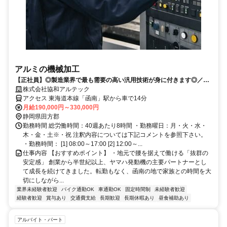
アルミの機械加工
【正社員】◎製造業界で最も需要の高い汎用技術が身に付きます◎／年
休118日／創業50年超の安定基盤×大型連休（GW・夏季・年末年始 各9
株式会社協和アルテック
連休）。家族手当や給食補助も充実！経験を活かして地元優良企業で働
アクセス 東海道本線「函南」駅から車で14分
きませんか？
月給190,000円～330,000円
静岡県田方郡
勤務時間 総労働時間：40週あたり8時間 ・勤務曜日：月・火・水・
木・金・土※・祝 注釈内容については下記コメントを参照下さい。
・勤務時間： [1] 08:00～17:00 [2] 12:00～...
仕事内容 【おすすめポイント】 ・地元で腰を据えて働ける「抜群の
安定感」 創業から半世紀以上、ヤマハ発動機の主要パートナーとし
て成長を続けてきました。転勤もなく、函南の地で家族との時間を大
切にしながら...
業界未経験者歓迎
バイク通勤OK
車通勤OK
固定時間制
未経験者歓迎
経験者歓迎
賞与あり
交通費支給
長期歓迎
長期休暇あり
昼食補助あり
アルバイト・パート