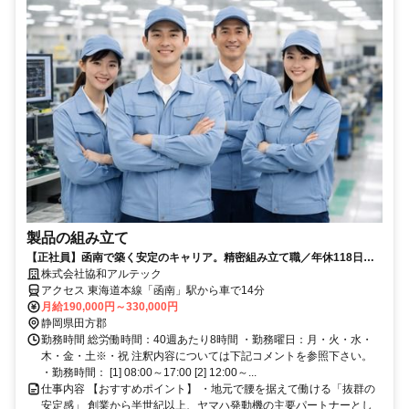
製品の組み立て
【正社員】函南で築く安定のキャリア。精密組み立て職／年休118日／
創業50年超の安定基盤×大型連休（GW・夏季・年末年始 各9連休）。家
株式会社協和アルテック
族手当や給食補助も充実！経験を活かして地元優良企業で働きません
アクセス 東海道本線「函南」駅から車で14分
か？
月給190,000円～330,000円
静岡県田方郡
勤務時間 総労働時間：40週あたり8時間 ・勤務曜日：月・火・水・
木・金・土※・祝 注釈内容については下記コメントを参照下さい。
・勤務時間： [1] 08:00～17:00 [2] 12:00～...
仕事内容 【おすすめポイント】 ・地元で腰を据えて働ける「抜群の
安定感」 創業から半世紀以上、ヤマハ発動機の主要パートナーとし