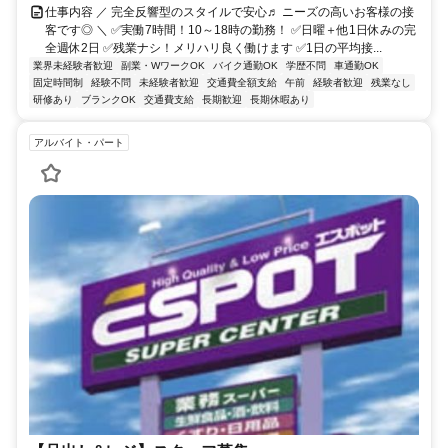
仕事内容 ／ 完全反響型のスタイルで安心♬ ニーズの高いお客様の接
客です◎ ＼ ✅実働7時間！10～18時の勤務！ ✅日曜＋他1日休みの完
全週休2日 ✅残業ナシ！メリハリ良く働けます ✅1日の平均接...
業界未経験者歓迎
副業・WワークOK
バイク通勤OK
学歴不問
車通勤OK
固定時間制
経験不問
未経験者歓迎
交通費全額支給
午前
経験者歓迎
残業なし
研修あり
ブランクOK
交通費支給
長期歓迎
長期休暇あり
アルバイト・パート