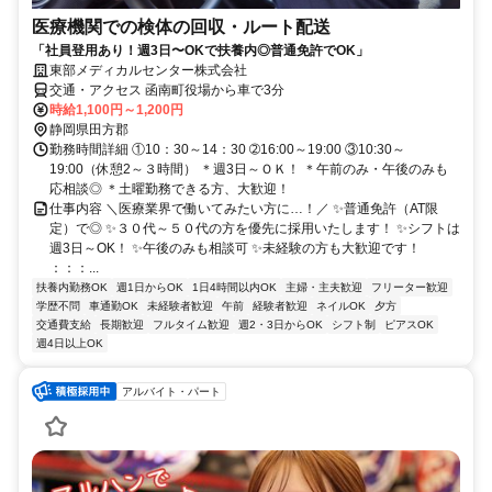
医療機関での検体の回収・ルート配送
「社員登用あり！週3日〜OKで扶養内◎普通免許でOK」
東部メディカルセンター株式会社
交通・アクセス 函南町役場から車で3分
時給1,100円～1,200円
静岡県田方郡
勤務時間詳細 ①10：30～14：30 ➁16:00～19:00 ③10:30～
19:00（休憩2～３時間） ＊週3日～ＯＫ！ ＊午前のみ・午後のみも
応相談◎ ＊土曜勤務できる方、大歓迎！
仕事内容 ＼医療業界で働いてみたい方に…！／ ✨普通免許（AT限
定）で◎ ✨３０代～５０代の方を優先に採用いたします！ ✨シフトは
週3日～OK！ ✨午後のみも相談可 ✨未経験の方も大歓迎です！
：：：...
扶養内勤務OK
週1日からOK
1日4時間以内OK
主婦・主夫歓迎
フリーター歓迎
学歴不問
車通勤OK
未経験者歓迎
午前
経験者歓迎
ネイルOK
夕方
交通費支給
長期歓迎
フルタイム歓迎
週2・3日からOK
シフト制
ピアスOK
週4日以上OK
アルバイト・パート