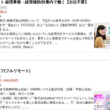
ト 経理事務・経理補助/扶養内で働く【出社不要】
式会社
2円以上
ト
日: 稼働可能な時間について、下記3つの条件を日中（9:00-19:00の
方 * 週あたり【平日3日】 以上 * 1日あたり【連続3時間】 以上 * 週合
以上...
 弊社のお客様よりご依頼いただいている経理代行サービスの業務を、完
ルリモートでお任せします。案件ごとに複数名でチームを組んで対応す
ォローし合いながら働くことができます。...
ルリモート
在宅OK
昇給あり
フ(フルリモート)
a
円～600,000円
ト
細 ⏰勤務時間は自由！ 24時間いつでも配信可能 （深夜・早朝も自由）
OK！ ✨副業・WワークOK
✨未経験・初心者OK✨／ "株式会社yetera"でVライバー デビューしてみ
 ✋「キャラクターを通じた配信活動に興味がある…」 ✋「自分の趣味や
稼ぎたいけど…」 ...