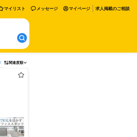
マイリスト
メッセージ
マイページ
求人掲載のご相談
存
関連度順