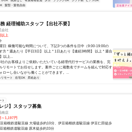
イルOK
残業なし
有資格者歓迎
夕方
ブランクOK
シフト制
ピアスOK
K
髪型・髪色自由
務 経理補助スタッフ【出社不要】
式会社
2円以上
ト
日: 稼働可能な時間について、下記3つの条件を日中（9:00-19:00の
方 * 週あたり【平日3日】 以上 * 1日あたり【連続3時間】 以上 * 週合
以上...
 弊社のお客様よりご依頼いただいている経理代行サービスの業務を、完
ルリモートでお任せします。案件ごとに複数名でチームを組んで対応す
ォローし合いながら働くことができます。...
ルリモート
在宅OK
昇給あり
ート
レジ】スタッフ募集
函南店
円～1,197円
伊豆箱根鉄道駿豆線 大場徒歩約10分、伊豆箱根鉄道駿豆線 伊豆仁田徒歩
伊豆箱根鉄道駿豆線 原木徒歩約33分