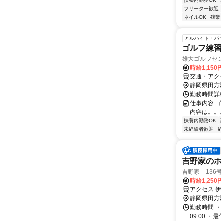
扶養内勤務OK
フリーター歓迎
ネイルOK
残業
アルバイト・パ
ゴルフ練
雄大ゴルフセ
時給1,15
交通・アクセ
静岡県田方
勤務時間詳細
仕事内容 
内容は。。
扶養内勤務OK
未経験者歓迎
吉野家のホ
吉野家 136
時給1,250
アクセス 
静岡県田方
勤務時間 ・
09:00 