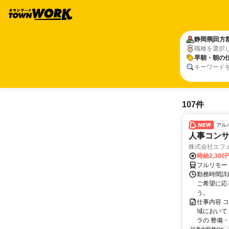
静岡県
田方
職種を選択
早朝・朝の
キーワード
107件
アル
人事コン
株式会社エフ
時給2,30
フルリモー
勤務時間詳細
ご希望に応
う。
仕事内容 
域において
ラの 整備・