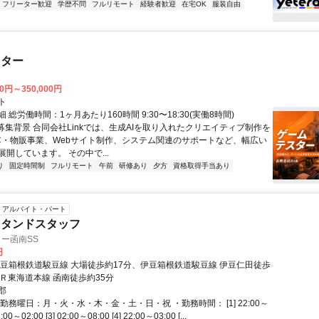
フリーター歓迎
学歴不問
フルリモート
経験者歓迎
在宅OK
服装自由
スター
00円～350,000円
ト
 総労働時間：1ヶ月あたり160時間 9:30〜18:30(実働8時間)
●募集背景 合同会社Linkでは、生成AIを取り入れたクリエイティブ制作を
C・物販事業、Webサイト制作、システム関連のサポートなど、幅広い
開しています。 その中で...
り
固定時間制
フルリモート
午前
研修あり
夕方
資格取得手当あり
アルバイト・パート
スタンドスタッフ
ュー函南SS
円
伊豆箱根鉄道駿豆線 大場徒歩約17分、伊豆箱根鉄道駿豆線 伊豆仁田徒歩
ＪＲ東海道本線 函南徒歩約35分
郡
勤務曜日：月・火・水・木・金・土・日・祝 ・勤務時間： [1] 22:00～
2:00～02:00 [3] 02:00～08:00 [4] 22:00～03:00 [...