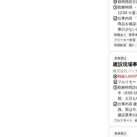
静岡県田方
勤務時間 ・
12:00 
仕事内容 
商品を確認
庫の少ない
制服あり
業界
フリーター歓迎
長期歓迎
週2・
業務委託
建設現場
株式会社パソナ
時給1,80
フルリモー
勤務時間詳
中（9:00
朝、土日もO
仕事内容 
識、実は今
建設業界の経
フルリモート
業務委託