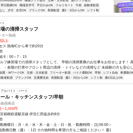
1日4時間以内OK
隔週シフト提出
主婦・主夫歓迎
週1シフト提出
即日勤務OK
職場見学可
平日のみOK
フルリモート
午前
経験者歓迎
なし
夕方
在宅OK
ブランクOK
長期歓迎
週2・3日からOK
シフト制
ート
習場の清掃スタッフ
ンター熱函
0円以上
ス 熱海ICから車で約20分
郡
 6：00～7：15
ゴルフ練習場での清掃スタッフとして、 早朝の清掃業務のお仕事をお任せします！ 
。 ・各階の打席やフロント周辺の清掃 ・トイレなどの清掃など 未経験の方も安心して
副業・WワークOK
主婦・主夫歓迎
フリーター歓迎
バイク通勤OK
早朝
シフト自由
車通勤O
経験者歓迎
ブランクOK
交通費支給
長期歓迎
週2・3日からOK
シフト制
週4日以上OK
アルバイト・パート
ール・キッチンスタッフ/早朝
号線函南店
円～1,350円
伊豆箱根鉄道駿豆線 伊豆仁田徒歩約8分
郡
勤務曜日：月・火・水・木・金・土・日・祝 ・勤務時間： [1] 06:00～
・最低勤務日数（週）：1日 その他時間を希望の方もご相談ください！ 週1