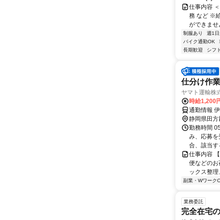
仕事内容 
務 など 
ができません
制服あり
週1日
バイク通勤OK
長期歓迎
シフ
仕分け作業
ヤマト運輸株式
時給1,20
通勤情報 
静岡県田方
勤務時間 05
み、応募を受
合、該当する
仕事内容 
便などのお
ックス整理
副業・WワークO
業務委託
完全在宅の