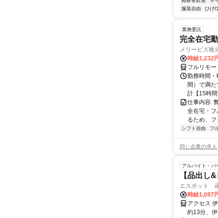
経験者歓迎
ネ
服装自由
ひげO
業務委託
完全在宅勤
メリービズ株
時給1,23
フルリモー
勤務時間・曜
間）で満たす
計【15時間】
仕事内容:
全在宅・フ
るため、フ
シフト自由
フ
同じ企業の求人
アルバイト・パ
【品出し&
エスポット 
時給1,097
アクセス 
約13分、