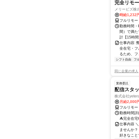
完全リモー
メリービズ株
時給1,23
フルリモー
勤務時間・曜
間）で満たす
計【15時間】
仕事内容:
全在宅・フ
るため、フ
シフト自由
フ
同じ企業の求人
業務委託
配信スタッ
株式会社yeter
月給2,000
フルリモー
勤務時間詳
⛺完全在宅
仕事内容 ＼
ませんか？
好きなことで