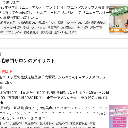
で働けます...
2026年秋フルリニューアルオープン！！ オープニングスタッフ大募集 即
 秋に向けて全面改装し、 セルフサービス型店舗として リニューアルオー
い看板が目印の新しい ス...
未経験者歓迎
扶養内勤務OK
週1日からOK
副業・WワークOK
1日4時間以内OK
フリーター歓迎
早朝
シフト自由
学歴不問
車通勤OK
学生歓迎
経験不問
午前
ブランクOK
交通費支給
長期歓迎
週2・3日からOK
員
眉毛専門サロンのアイリスト
00円以上
セス ★伊豆箱根鉄道駿豆線「大場駅」から車で4分 ★マックスバリュー
差点近く
郡
 実働時間：1日あたり8時間 平均勤務日数：1ヶ月あたり18日 〜 20日
〜 18:00（実働8時間 / 休憩1時間） ◆完全予約制のため、急な残業はほぼあ
...
雇用形態：正社員 職種：その他美容/リラクゼーションスタッフ、アイデ
エステティシャン ＊・＊・＊＊・＊・＊＊・＊・＊＊・＊・＊ ＼自分
せるアイサロン／ まつ毛パー...
迎
バイク通勤OK
車通勤OK
職場見学可
経験不問
未経験者歓迎
午前