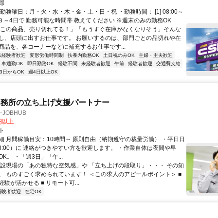
郡
勤務曜日：月・火・水・木・金・土・日・祝 ・勤務時間： [1] 08:00～
※週３～4日で 勤務可能な時間帯 教えてください ※週末のみの勤務OK
「この商品、売り切れてる！」「もうすぐ在庫がなくなりそう」そんな
し、店頭に出すお仕事です。 お願いするのは、部門ごとの品切れや在
商品を、各コーナーなどに補充するお仕事です...
未経験者歓迎
変形労働時間制
扶養内勤務OK
土日祝のみOK
主婦・主夫歓迎
車通勤OK
即日勤務OK
経験不問
未経験者歓迎
午前
経験者歓迎
交通費支給
3日からOK
週4日以上OK
事務所の立ち上げ支援パートナー
JOBHUB
0円以上
ト
細 月間稼働目安：10時間～ 原則自由（納期遵守の裁量労働） ・平日日
-18:00）に 連絡がつきやすい方を歓迎します。 ・作業自体は夜間や早
K。 ・「週3日」「午...
建設現場の「あの独特な空気感」や 「立ち上げの段取り」・・・ その知
、 ものすごく求められています！ ＜この求人のアピールポイント＞ ■
験が活かせる ■ リモート可...
経験者歓迎
在宅OK