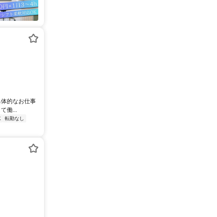
具体的なお仕事
働...
K
転勤なし