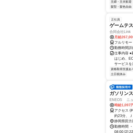
主婦・主夫歓迎
髪型・髪色自由
正社員
ゲームテ
合同会社Link
月給267,0
フルリモー
勤務時間詳細
仕事内容 
はじめ、E
サービスを展
資格取得支援あ
土日祝休み
ガソリン
ENEOS ニ
時給1,097
アクセス 
約23分、
静岡県田方
勤務時間 ・
08:00 [2] 2