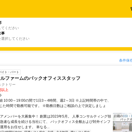
郡
してください
仕事
を選択してください
条件保
バイト・パート
サルファームのバックオフィススタッフ
ェクトリー
0円以上
ト
 10:00～19:00の間で1日3～4時間、週2～3日 ※上記時間帯の中で、
じた時間で勤務可能です。 ※勤務日数はご相談の上で決定しましょ
コアメンバーを大募集中！ 創業は2023年5月。 人事コンサルティング領
 急速な成長を続ける当社にて、 バックオフィス全般および対外インフ
運用をお任せします。 単なる...