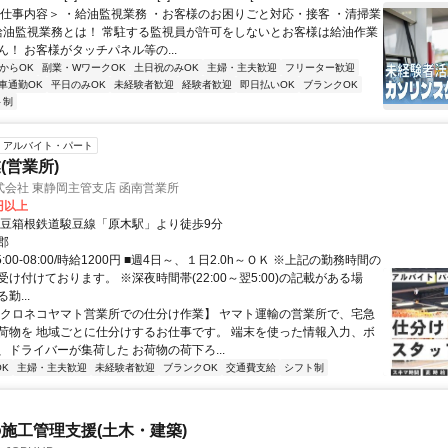
＜仕事内容＞ ・給油監視業務 ・お客様のお困りごと対応・接客 ・清掃業
※給油監視業務とは！ 常駐する監視員が許可をしないとお客様は給油作業
！ お客様がタッチパネル等の...
からOK
副業・WワークOK
土日祝のみOK
主婦・主夫歓迎
フリーター歓迎
車通勤OK
平日のみOK
未経験者歓迎
経験者歓迎
即日払いOK
ブランクOK
ト制
アルバイト・パート
(営業所)
会社 東静岡主管支店 函南営業所
0円以上
伊豆箱根鉄道駿豆線「原木駅」より徒歩9分
郡
:00-08:00/時給1200円 ■週4日～、１日2.0h～ＯＫ ※上記の勤務時間の
け付けております。 ※深夜時間帯(22:00～翌5:00)の記載がある場
勤...
【クロネコヤマト営業所での仕分け作業】 ヤマト運輸の営業所で、宅急
荷物を 地域ごとに仕分けするお仕事です。 端末を使った情報入力、ボ
、ドライバーが集荷した お荷物の荷下ろ...
K
主婦・主夫歓迎
未経験者歓迎
ブランクOK
交通費支給
シフト制
施工管理支援(土木・建築)