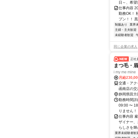
日～、希望日
仕事内容 
勤務OK！
プン！！ 黒
制服あり
業界
主婦・主夫歓迎
未経験者歓迎
同じ企業の求人
正社
まつ毛・
i my me mine
月給230,0
交通・アク
函南店の交
静岡県田方
勤務時間詳細
09:00 
りません！ ◆
仕事内容 
ザイナー、
らしさを輝か
業界未経験者歓