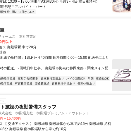
: 13:30～18:00(実働4h/休憩30分) ※週3～4日(曜日相談可)
雇用形態 * アルバイト・パート
通費支給
週2・3日からOK
ク車
ティーエス 本社営業所
00円以上
ス 御殿場駅 車で20分
場市
 総労働時間：1週あたり40時間 勤務時間 6:00～15:00 配送先により
建材の配送。2回戦日中仕事。 御殿場市拠点に静岡東部・関東メイン配
未経験者歓迎
変形労働時間制
資格取得支援あり
バイク通勤OK
早朝
車通勤OK
経験者歓迎
有資格者歓迎
交通費支給
資格取得手当あり
長期休暇あり
ート
ット施設の夜勤警備スタッフ
株式会社 御殿場支社 御殿場プレミアム・アウトレット
0円～15,400円
 【 交通アクセス 】 御殿場線 御殿場駅から車で約15分 御殿場線 足柄
約8分 御殿場線 南御殿場駅から車で約10分