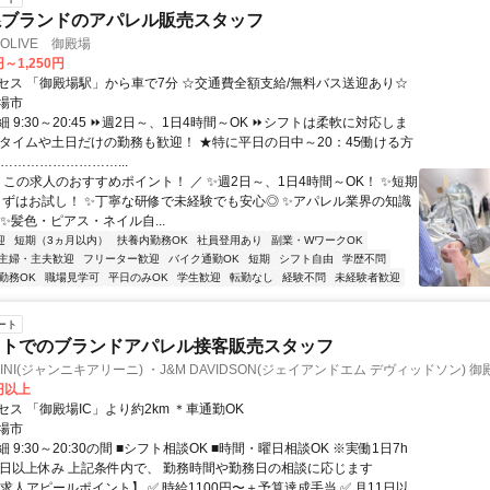
系ブランドのアパレル販売スタッフ
 OLIVE 御殿場
円～1,250円
セス 「御殿場駅」から車で7分 ☆交通費全額支給/無料バス送迎あり☆
場市
 9:30～20:45 ⏩週2日～、1日4時間～OK ⏩シフトは柔軟に対応しま
ルタイムや土日だけの勤務も歓迎！ ★特に平日の日中～20：45働ける方
………………………...
 この求人のおすすめポイント！ ／ ✨週2日～、1日4時間～OK！ ✨短期
まずはお試し！ ✨丁寧な研修で未経験でも安心◎ ✨アパレル業界の知識
✨髪色・ピアス・ネイル自...
迎
短期（3ヵ月以内）
扶養内勤務OK
社員登用あり
副業・WワークOK
主婦・主夫歓迎
フリーター歓迎
バイク通勤OK
短期
シフト自由
学歴不問
勤務OK
職場見学可
平日のみOK
学生歓迎
転勤なし
経験不問
未経験者歓迎
ート
ットでのブランドアパレル接客販売スタッフ
IARINI(ジャンニキアリーニ) ・J&M DAVIDSON(ジェイアンドエム デヴィッドソン)
ット店
0円以上
ス 「御殿場IC」より約2km ＊車通勤OK
場市
 9:30～20:30の間 ■シフト相談OK ■時間・曜日相談OK ※実働1日7h
1日以上休み 上記条件内で、 勤務時間や勤務日の相談に応じます
求人アピールポイント】 ✅ 時給1100円〜＋予算達成手当 ✅ 月11日以