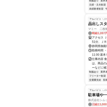
制服あり
業界
主婦・主夫歓迎
未経験者歓迎
アルバイト・パ
品出しス
マミー 二枚
時給1,097
アクセス 
51分、Ｊ
静岡県御殿
勤務時間 ・
11:00 
仕事内容 
は、商品の
ーなどに補
制服あり
業界
フリーター歓迎
交通費支給
長
アルバイト・パ
駐車場や
株式会社シム
日給13,00