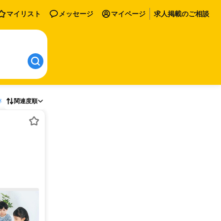
マイリスト
メッセージ
マイページ
求人掲載のご相談
存
関連度順