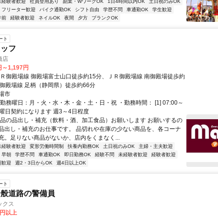
未経験者歓迎
社員登用あり
副業・WワークOK
1日4時間以内OK
土日祝のみOK
フリーター歓迎
バイク通勤OK
シフト自由
学歴不問
車通勤OK
学生歓迎
午前
経験者歓迎
ネイルOK
夜間
夕方
ブランクOK
ート
タッフ
橋店
円～1,197円
ＪＲ御殿場線 御殿場富士山口徒歩約15分、ＪＲ御殿場線 南御殿場徒歩約
Ｒ御殿場線 足柄（静岡県）徒歩約66分
場市
勤務曜日：月・火・水・木・金・土・日・祝 ・勤務時間： [1] 07:00～
基本 曜日契約になります 週3～4日程度
食品の品出し・補充（飲料・酒、加工食品）お願いします お願いするの
品出し・補充のお仕事です。 品切れや在庫の少ない商品を、各コーナ
充。足りない商品がないか、店内をくまなく...
未経験者歓迎
変形労働時間制
扶養内勤務OK
土日祝のみOK
主婦・主夫歓迎
早朝
学歴不問
車通勤OK
即日勤務OK
経験不問
未経験者歓迎
経験者歓迎
期歓迎
週2・3日からOK
週4日以上OK
ート
一般道路の警備員
ックス
0円以上