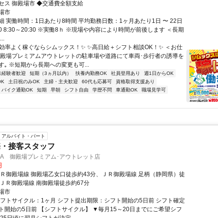
セス 御殿場市 ◆交通費全額支給
場市
 実働時間：1日あたり8時間 平均勤務日数：1ヶ月あたり1日 〜 22日
:00 8:30～20:30 ※実働8ｈ ※現場や内容により時間が前後します ＜長期
..
✨効率よく稼ぐならシムックス！✨ ✨高日給＋シフト相談OK！✨ ＜お仕
御殿場プレミアムアウトレットの駐車場や道路にて車両･歩行者の誘導を
｡ ※短期から長期への変更も可...
未経験者歓迎
短期（3ヵ月以内）
扶養内勤務OK
社員登用あり
週1日からOK
K
土日祝のみOK
主婦・主夫歓迎
60代も応募可
資格取得支援あり
バイク通勤OK
短期
早朝
シフト自由
学歴不問
車通勤OK
職場見学可
アルバイト・パート
売・接客スタッフ
KAWA 御殿場プレミアム･アウトレット店
円
ＪＲ御殿場線 御殿場乙女口徒歩約43分、ＪＲ御殿場線 足柄（静岡県）徒
、ＪＲ御殿場線 南御殿場徒歩約67分
場市
シフトサイクル：1ヶ月 シフト提出期限：シフト開始の5日前 シフト確定
ト開始の5日前 【シフトサイクル】 ▼毎月15～20日までにご希望シフ