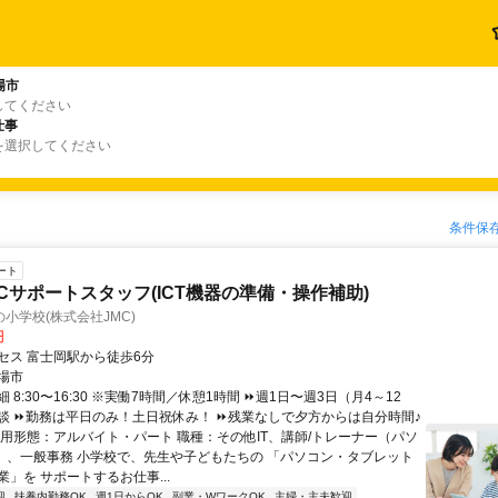
場市
してください
仕事
を選択してください
条件保
ート
Cサポートスタッフ(ICT機器の準備・操作補助)
小学校(株式会社JMC)
円
セス 富士岡駅から徒歩6分
場市
 8:30〜16:30 ※実働7時間／休憩1時間 ⏩週1日〜週3日（月4～12
談 ⏩勤務は平日のみ！土日祝休み！ ⏩残業なしで夕方からは自分時間♪
雇用形態：アルバイト・パート 職種：その他IT、講師/トレーナー（パソ
/OA）、一般事務 小学校で、先生や子どもたちの 「パソコン・タブレット
」を サポートするお仕事...
迎
扶養内勤務OK
週1日からOK
副業・WワークOK
主婦・主夫歓迎