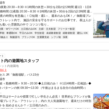
場市
)夜勤 20:30～8:30 ※1時間の休憩＋30分を2回の計2時間 週1日・1日8
時間 (1)夜勤 20:30～8:30 ※1時間の休憩＋30分を2回の計2時間 週...
＼夜の時間を有意義に！◎短期・週1～、週末のみもOK！／ 御殿場プレ
ウトレット内で、 施設の安全を守るサポートのお仕事です。 夜は人が
ち着いた雰囲気の中で コツコツ取り...
副業・WワークOK
土日祝のみOK
主婦・主夫歓迎
フリーター歓迎
早朝
車通勤OK
平日のみOK
学生歓迎
未経験者歓迎
経験者歓迎
週払いOK
研修あり
制服貸与
ブランクOK
交通費支給
シフト制
深夜
ート
ット内の遊園地スタッフ
レット内遊園地
0円以上
セス JR「御殿場駅」バス15分
場市
 ＜勤務時間＞ 9:30～20:30 ◆土日祝のみ！ ※1日4時間～応相談♪ ◆
パターンの例 09:30〜13:30 （午後はまるまる自分の自由時間♪）
..
✨平日はサークルや授業で忙しい学生さん必見！ 世界的なブランドが集
殿場プレミアム・アウトレット」内の 大人気遊園地で、週末だけの特別
を 始めませんか？ ✅土日祝のみの...