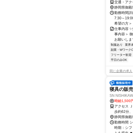
交通・アク
静岡県御殿
勤務時間詳細
7:30～19
希望の方＞ .
仕事内容 
事内容＞ 
お願いします
制服あり
業界
副業・WワークO
フリーター歓迎
平日のみOK
同じ企業の求人
寝具の販
SN NISHI
時給1,500
アクセス 
歩約62分
静岡県御殿
勤務時間 
時期：シフ