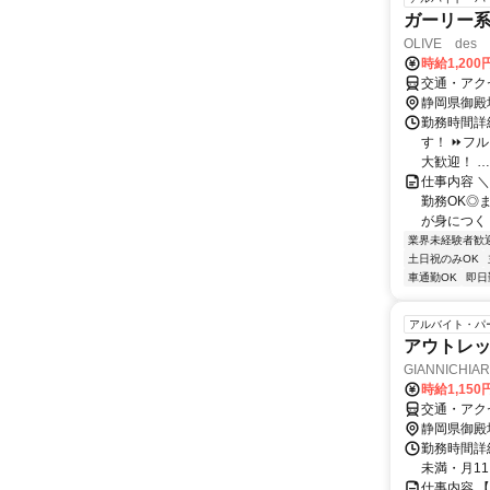
ガーリー
OLIVE des
時給1,200
交通・アク
静岡県御殿
勤務時間詳細
す！ ⏩フ
大歓迎！ …
仕事内容 ＼
勤務OK◎
が身につく 
業界未経験者歓
土日祝のみOK
車通勤OK
即日
アルバイト・パ
アウトレ
GIANNICH
ム・アウトレ
時給1,15
交通・アクセ
静岡県御殿
勤務時間詳細
未満・月1
仕事内容 【