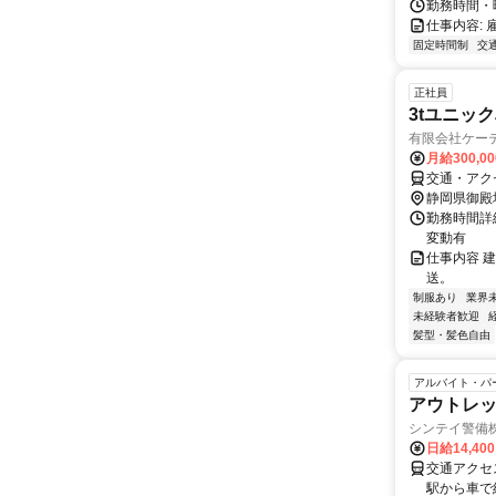
勤務時間・曜日
仕事内容: 
固定時間制
交
正社員
3tユニッ
有限会社ケー
月給300,0
交通・アクセ
静岡県御殿
勤務時間詳細
変動有
仕事内容 
送。
制服あり
業界
未経験者歓迎
髪型・髪色自由
アルバイト・パ
アウトレ
シンテイ警備
日給14,40
交通アクセス
駅から車で