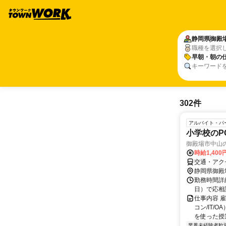
静岡県
御殿
職種を選択
早朝・朝の
キーワード
302件
アルバイト・パ
小学校のP
御殿場市中山の
時給1,400
交通・アク
静岡県御殿
勤務時間詳細
日）で応相
仕事内容 
コン/IT
を使った授業
業界未経験者歓