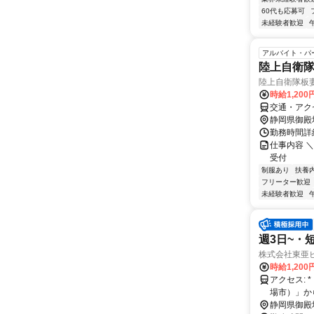
60代も応募可
未経験者歓迎
アルバイト・パ
陸上自衛
陸上自衛隊板
時給1,20
交通・アク
静岡県御殿
勤務時間詳細
仕事内容 
受付
制服あり
扶養
フリーター歓迎
未経験者歓迎
週3日~・
株式会社東亜
時給1,200
アクセス: * 「御殿場駅（富士山口）」車7分、徒歩19分 * バス停「図書館前（御殿
場市）」から
静岡県御殿