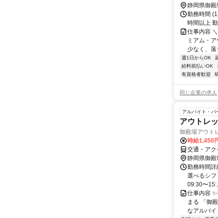
静岡県御殿
勤務時間 (1
時間以上 勤務
仕事内容 
ミアム・ア
少なく、落
週1日からOK
給料前払いOK
有資格者歓迎
同じ企業の求人
アルバイト・パ
アウトレ
御殿場アウト
時給1,45
交通・アク
静岡県御殿
勤務時間詳細
選べるシフト
09:30〜15:.
仕事内容 
まる 「御
なアルバイト