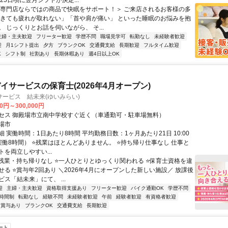
25日頃に翌月シフトが決定...
＜専門店ならではの商品で快眠をサポート！＞ ご来店されるお客様の多
起きても疲れが取れない」「首や肩が痛い」 といった睡眠のお悩みを抱
 じっくりとお話を伺いながら、 そ...
主婦・主夫歓迎
フリーター歓迎
学歴不問
職場見学可
転勤なし
未経験者歓迎
迎
月1シフト提出
夕方
ブランクOK
交通費支給
長期歓迎
フルタイム歓迎
K
シフト制
社割あり
長期休暇あり
週4日以上OK
イサービスの保育士(2026年4月オープン)
ービス 結未来(ゆいみらい)
00円～300,000円
セス 御殿場市立南中学校すぐ近く（車通勤可・駐車場無料）
場市
 実働時間：1日あたり8時間 平均勤務日数：1ヶ月あたり21日 10:00
（実働8時間） ⭐残業はほとんどありません。 ⭐持ち帰り仕事なし 仕事と
を両立しやすい...
⭐残業・持ち帰りなし ⭐一人ひとりとゆっくり関われる ⭐保育士資格を違
せる ⭐賞与年2回あり ＼2026年4月にオープンした新しい施設／ 放課後
ス「結未来」にて、 ...
迎
主婦・主夫歓迎
資格取得支援あり
フリーター歓迎
バイク通勤OK
学歴不問
時間制
転勤なし
経験不問
未経験者歓迎
午前
経験者歓迎
有資格者歓迎
賞与あり
ブランクOK
交通費支給
長期歓迎
ート