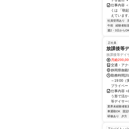
トを提出 ▼
仕事内容 
くは 「朝
えています。
社員登用あり
午前
経験者歓
週2・3日からO
正社員
放課後等デ
放課後等デイサ
月給200,0
交通・アク
静岡県御殿
勤務時間詳細
～19:00
プライベート
仕事内容 
う形で活か
等デイサービ
業界未経験者歓
車通勤OK
固定
研修あり
夕方
アルバイト・パ