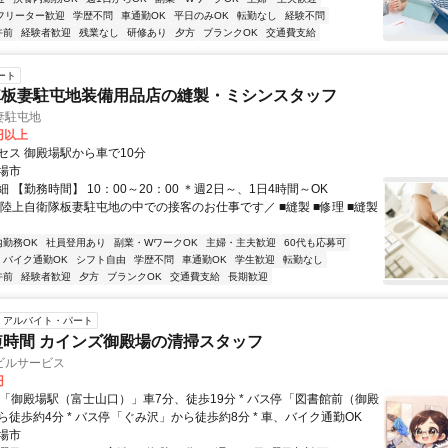
フリーター歓迎
学歴不問
車通勤OK
平日のみOK
転勤なし
経験不問
午前
経験者歓迎
残業なし
研修あり
夕方
ブランクOK
交通費支給
ート
隊板妻駐屯地装備用品店の縫製・ミシンスタッフ
妻駐屯地
0円以上
セス 御殿場駅から車で10分
場市
 【勤務時間】 10：00～20：00 ＊週2日～、1日4時間～OK
＼陸上自衛隊板妻駐屯地の中での接客のお仕事です／ ■縫製 ■修理 ■縫製
内勤務OK
社員登用あり
副業・WワークOK
主婦・主夫歓迎
60代も応募可
バイク通勤OK
シフト自由
学歴不問
車通勤OK
学生歓迎
転勤なし
午前
経験者歓迎
夕方
ブランクOK
交通費支給
長期歓迎
アルバイト・パート
短時間 カインズ御殿場の清掃スタッフ
ビルサービス
円
徒歩約4分 * バス停「ぐみ沢」から徒歩約8分 * 車、バイク通勤OK
場市