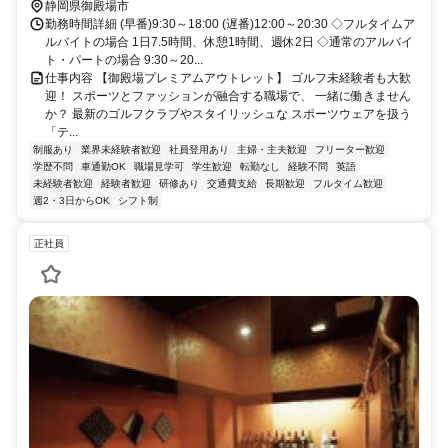
から車で45分
静岡県御殿場市
勤務時間詳細 (早番)9:30～18:00 (遅番)12:00～20:30 ◇フルタイムア
ルバイトの場合 1日7.5時間、休憩1時間、週休2日 ◇通常のアルバイ
ト・パートの場合 9:30～20...
仕事内容 【御殿場プレミアムアウトレット】 ゴルフ未経験者も大歓
迎！ スポーツとファッションが融合する職場で、 一緒に働きません
か？ 最新のゴルフクラブやスタイリッシュな スポーツウェアを扱う
「テ...
制服あり
業界未経験者歓迎
社員登用あり
主婦・主夫歓迎
フリーター歓迎
学歴不問
車通勤OK
職場見学可
学生歓迎
転勤なし
経験不問
英語
未経験者歓迎
経験者歓迎
研修あり
交通費支給
長期歓迎
フルタイム歓迎
週2・3日からOK
シフト制
正社員