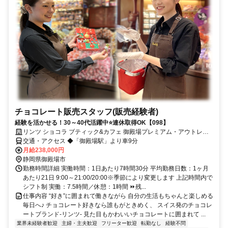
チョコレート販売スタッフ(販売経験者)
経験を活かせる！30～40代活躍中⭐連休取得OK【098】
リンツ ショコラ ブティック&カフェ 御殿場プレミアム・アウトレッ
ト店
交通・アクセス ◆「御殿場駅」より車9分
月給238,000円
静岡県御殿場市
勤務時間詳細 実働時間：1日あたり7時間30分 平均勤務日数：1ヶ月
あたり21日 9:00～21:00/20:00※季節により変更します 上記時間内で
シフト制 実働：7.5時間／休憩：1時間 ⏩残...
仕事内容 “好き”に囲まれて働きながら 自分の生活もちゃんと楽しめる
毎日へ♪ チョコレート好きなら誰もがときめく、 スイス発のチョコレ
ートブランド-リンツ- 見た目もかわいいチョコレートに囲まれて ...
業界未経験者歓迎
主婦・主夫歓迎
フリーター歓迎
転勤なし
経験不問