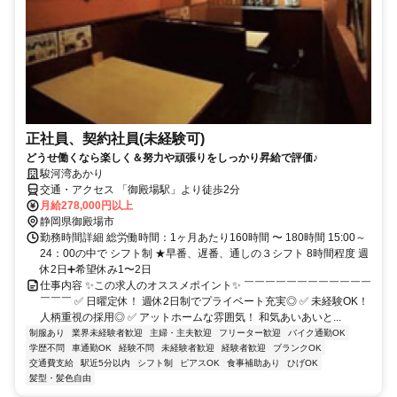
正社員、契約社員(未経験可)
どうせ働くなら楽しく＆努力や頑張りをしっかり昇給で評価♪
駿河湾あかり
交通・アクセス 「御殿場駅」より徒歩2分
月給278,000円以上
静岡県御殿場市
勤務時間詳細 総労働時間：1ヶ月あたり160時間 〜 180時間 15:00～
24：00の中で シフト制 ★早番、遅番、通しの３シフト 8時間程度 週
休2日➕希望休み1〜2日
仕事内容 ✨この求人のオススメポイント✨ ￣￣￣￣￣￣￣￣￣￣￣￣
￣￣￣ ✅ 日曜定休！ 週休2日制でプライベート充実◎ ✅ 未経験OK！
人柄重視の採用◎ ✅ アットホームな雰囲気！ 和気あいあいと...
制服あり
業界未経験者歓迎
主婦・主夫歓迎
フリーター歓迎
バイク通勤OK
学歴不問
車通勤OK
経験不問
未経験者歓迎
経験者歓迎
ブランクOK
交通費支給
駅近5分以内
シフト制
ピアスOK
食事補助あり
ひげOK
髪型・髪色自由