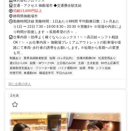
株式会社シムックス
交通・アクセス 御殿場市 ◆交通費全額支給
日給13,000円以上
静岡県御殿場市
勤務時間詳細 実働時間：1日あたり8時間 平均勤務日数：1ヶ月あた
り1日 〜 22日 7:30～19:00 8:30～20:30 ※実働8ｈ ※現場や内容によ
り時間が前後します ＜長期希望の方＞ ...
仕事内容 ✨効率よく稼ぐならシムックス！✨ ✨高日給＋シフト相談
OK！✨ ＜お仕事内容＞ 御殿場プレミアムアウトレットの駐車場や道
路にて車両･歩行者の誘導をお願いします｡ ※短期から長期への変更
も可...
制服あり
業界未経験者歓迎
短期（3ヵ月以内）
扶養内勤務OK
社員登用あり
週1日からOK
副業・WワークOK
土日祝のみOK
主婦・主夫歓迎
60代も応募可
資格取得支援あり
フリーター歓迎
バイク通勤OK
短期
早朝
シフト自由
学歴不問
車通勤OK
職場見学可
平日のみOK
同じ企業の求人
正社員