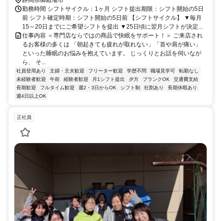
静岡県御殿場市
勤務時間 シフトサイクル：1ヶ月 シフト提出期限：シフト開始の5日
前 シフト確定時期：シフト開始の5日前 【シフトサイクル】 ▼毎月
15～20日までにご希望シフトを提出 ▼25日頃に翌月シフトが決定...
仕事内容 ＜専門店ならではの商品で快眠をサポート！＞ ご来店され
るお客様の多くは 「朝起きても疲れが取れない」「首や肩が痛い」
といった睡眠のお悩みを抱えています。 じっくりとお話を伺いなが
ら、 そ...
社員登用あり
主婦・主夫歓迎
フリーター歓迎
学歴不問
職場見学可
転勤なし
未経験者歓迎
午前
経験者歓迎
月1シフト提出
夕方
ブランクOK
交通費支給
長期歓迎
フルタイム歓迎
週2・3日からOK
シフト制
社割あり
長期休暇あり
週4日以上OK
正社員