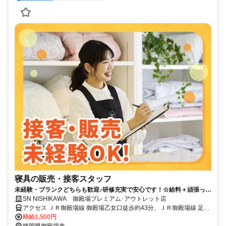
寝具の販売・接客スタッフ
未経験・ブランクどちらも歓迎♪研修充実で安心です！☆給料＋頑張った
分のインセンあり☆
SN NISHIKAWA 御殿場プレミアム･アウトレット店
アクセス ＪＲ御殿場線 御殿場乙女口徒歩約43分、ＪＲ御殿場線 足柄
（静岡県）徒歩約62分、ＪＲ御殿場線 南御殿場徒歩約67分
時給1,500円