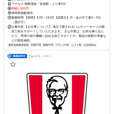
アクセス 御殿場線「岩波駅」より車5分
時給1,500円
静岡県御殿場市
勤務時間 【時間】9:00～18:00 【就業日】月～金の中で週3～5日
（選択可）
仕事内容 【お仕事について】 地元で愛されるハムやソーセージの製
造工程をサポートしていただきます。 主な作業は、お肉を練り込ん
だり、専用の袋や機械へ詰める加工サポートや、製品の移動や準備な
どの製造補助...
業界未経験者歓迎
学歴不問
経験不問
ブランクOK
シフト制
土日祝休み
アルバイト・パート