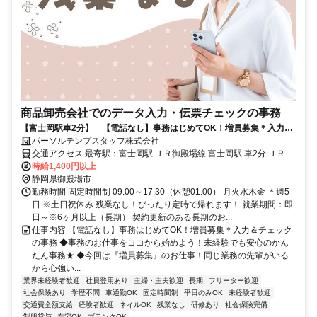
商品卸売会社でのデータ入力・伝票チェックの事務
【富士岡駅車2分】 【電話なし】事務はじめてOK！増員募集＊入力＆
チェックの事務
パーソルテンプスタッフ株式会社
交通アクセス 最寄駅：富士岡駅 ＪＲ御殿場線 富士岡駅 車2分 ＪＲ御
時給1,400円以上
殿場線 南御殿場駅 車5分 車通勤可能 無料Pあり
静岡県御殿場市
勤務時間 固定時間制 09:00～17:30（休憩01:00） 月火水木金 ＊週5
日 ※土日祝休み 残業なし！ぴったり定時で帰れます！ 就業期間：即
日～※6ヶ月以上（長期） 契約更新のある長期のお...
仕事内容 【電話なし】事務はじめてOK！増員募集＊入力＆チェック
の事務 ◆事務のお仕事をココから始めよう！未経験でも安心のかん
たん事務★ ◆今回は『増員募集』のお仕事！同じ業務の先輩がいる
から心強い...
業界未経験者歓迎
社員登用あり
主婦・主夫歓迎
長期
フリーター歓迎
社会保険あり
学歴不問
車通勤OK
固定時間制
平日のみOK
未経験者歓迎
交通費全額支給
経験者歓迎
ネイルOK
残業なし
研修あり
社会保険完備
制服貸与
在宅OK
ブランクOK