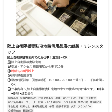
陸上自衛隊板妻駐屯地装備用品店の縫製・ミシンスタ
ッフ
陸上自衛隊駐屯地内でのお仕事！週2日～OK！
陸上自衛隊板妻駐屯地
交通・アクセス 御殿場駅から車で10分
時給1,200円以上
静岡県御殿場市
勤務時間詳細 【勤務時間】 10：00～20：00 ＊週2日～、1日4時間～
OK
仕事内容 ＼陸上自衛隊板妻駐屯地の中での接客のお仕事です／ ■縫製
■修理 ■縫製受付
制服あり
扶養内勤務OK
社員登用あり
副業・WワークOK
主婦・主夫歓迎
60代も応募可
フリーター歓迎
バイク通勤OK
シフト自由
学歴不問
車通勤OK
学生歓迎
転勤なし
未経験者歓迎
午前
経験者歓迎
夕方
ブランクOK
交通費支給
長期歓迎