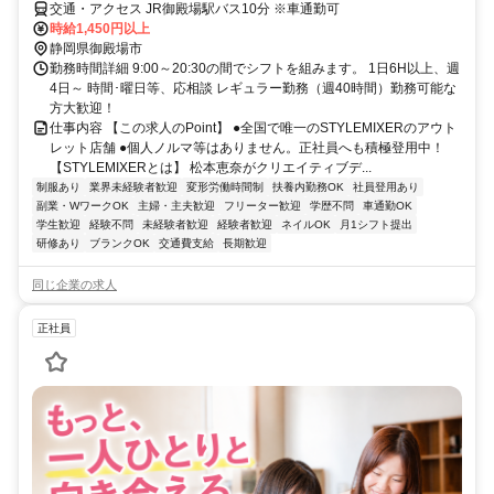
交通・アクセス JR御殿場駅バス10分 ※車通勤可
時給1,450円以上
静岡県御殿場市
勤務時間詳細 9:00～20:30の間でシフトを組みます。 1日6H以上、週
4日～ 時間･曜日等、応相談 レギュラー勤務（週40時間）勤務可能な
方大歓迎！
仕事内容 【この求人のPoint】 ●全国で唯一のSTYLEMIXERのアウト
レット店舗 ●個人ノルマ等はありません。正社員へも積極登用中！
【STYLEMIXERとは】 松本恵奈がクリエイティブデ...
制服あり
業界未経験者歓迎
変形労働時間制
扶養内勤務OK
社員登用あり
副業・WワークOK
主婦・主夫歓迎
フリーター歓迎
学歴不問
車通勤OK
学生歓迎
経験不問
未経験者歓迎
経験者歓迎
ネイルOK
月1シフト提出
研修あり
ブランクOK
交通費支給
長期歓迎
同じ企業の求人
正社員