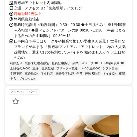
御殿場アウトレット内遊園地
交通・アクセス JR「御殿場駅」バス15分
時給1,450円以上
静岡県御殿場市
勤務時間詳細 ＜勤務時間＞ 9:30～20:30 ◆土日祝のみ！ ※1日4時間
～応相談♪ ◆選べるシフトパターンの例 09:30〜13:30 （午後はまる
まる自分の自由時間♪） 09:30〜15:...
仕事内容 ✨平日はサークルや授業で忙しい学生さん必見！ 世界的な
ブランドが集まる 「御殿場プレミアム・アウトレット」内の 大人気
遊園地で、週末だけの特別なアルバイトを 始めませんか？ ✅土日祝
のみの...
制服あり
業界未経験者歓迎
社員登用あり
副業・WワークOK
1日4時間以内OK
土日祝のみOK
主婦・主夫歓迎
フリーター歓迎
バイク通勤OK
シフト自由
学歴不問
車通勤OK
学生歓迎
未経験者歓迎
午前
経験者歓迎
ネイルOK
夜間
夕方
ブランクOK
アルバイト・パート