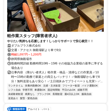
軽作業スタッフ(障害者求人)
やりたい気持ちを応援します！しっかりサポートで安心就労！！
ダブルプラス株式会社
交通・アクセス 御殿場駅より車で8分
時給1,097円～1,200円
静岡県御殿場市
勤務時間詳細 勤務時間10時～15時 その他協力企業様の基準に準ずる
場合あり
仕事内容 （障がい者求人）軽作業・検品・清掃などの作業員 ✅10
時〜15時の勤務で家庭との両立もバッチリ！ ✅御殿場駅から車で8
分！無料送迎もあり安心！ ✅土日祝休みでプライベートも充実✨ ✅...
ランチタイム
扶養内勤務OK
主婦・主夫歓迎
フリーター歓迎
バイク通勤OK
シフト自由
学歴不問
車通勤OK
固定時間制
平日のみOK
経験不問
未経験者歓迎
残業なし
ブランクOK
長期歓迎
週4日以上OK
服装自由
送迎あり
髪型・髪色自由
アルバイト・パート