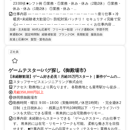
23:00頃 ■シフト例 ①業務・①業務・休み・休み（2勤2休） ①業務・
休み・休み（1勤2休） ①業務・休み・...
仕事内容 ―・―・―・―・―・―・―・―・―・― ✨座り仕事＋冷
暖房+未経験者大歓迎◎✨ 防犯対策バッチリ！ セキュリティ完備で安
心♪ ―・―・―・―・―・―・―・―・―・― ＜＜ お仕事内容 ...
主婦・主夫歓迎
60代も応募可
フリーター歓迎
バイク通勤OK
学歴不問
車通勤OK
固定時間制
経験者歓迎
ブランクOK
長期歓迎
服装自由
友達と応募OK
髪型・髪色自由
正社員
ゲームテスター/バグ探し《御殿場市》
【未経験歓迎】ゲーム好き必見！月給35万円スタート｜新作ゲームの品
質チェック｜土日祝休み｜将来的にリモートワーク可能
スタッフサービスエンジニアリング株式会社
アクセス: 勤務地により異なります。 各勤務地とも最寄駅から徒歩圏
内のオフィスが中心です。 公共交通機関を利用して通勤いただけま
月給350,000円以上
す。
静岡県御殿場市
勤務時間・曜日: 9:00～18:00（実働8時間／休憩1時間） ・完全週休2
日制（土日祝休み） ・残業は月平均10時間以下 ・ワークライフバラ
ンスを大切にできる環境 ・将来的には在宅勤務やリモー...
仕事内容: 未経験からスタートできる 「ゲームテスター」のお仕事で
す。 将来的には在宅・リモートワークも可能。 柔軟な働き方を目指
せます。 ■仕事内容 ゲームの品質チェック（テスター）業務をお任...