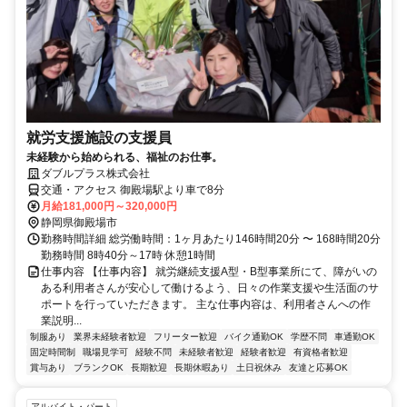
就労支援施設の支援員
未経験から始められる、福祉のお仕事。
ダブルプラス株式会社
交通・アクセス 御殿場駅より車で8分
月給181,000円～320,000円
静岡県御殿場市
勤務時間詳細 総労働時間：1ヶ月あたり146時間20分 〜 168時間20分
勤務時間 8時40分～17時 休憩1時間
仕事内容 【仕事内容】 就労継続支援A型・B型事業所にて、障がいの
ある利用者さんが安心して働けるよう、日々の作業支援や生活面のサ
ポートを行っていただきます。 主な仕事内容は、利用者さんへの作
業説明...
制服あり
業界未経験者歓迎
フリーター歓迎
バイク通勤OK
学歴不問
車通勤OK
固定時間制
職場見学可
経験不問
未経験者歓迎
経験者歓迎
有資格者歓迎
賞与あり
ブランクOK
長期歓迎
長期休暇あり
土日祝休み
友達と応募OK
アルバイト・パート