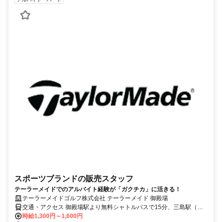
スポーツブランドの販売スタッフ
テーラーメイドでのアルバイト経験が「ガクチカ」に活きる！
テーラーメイドゴルフ株式会社 テーラーメイド 御殿場
交通・アクセス 御殿場駅より無料シャトルバスで15分、三島駅（裾
野駅、岩波駅経由）からバスで60分、裾野市から車で30分、三島市
時給1,300円～1,600円