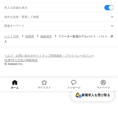
求人の詳細を表示
条件を追加・変更して検索
市区町村を追加・変更
関連キーワード
静岡県 御殿場市 未経験者歓迎
静岡県 御殿場市 高校生歓迎 高校生
静岡県
駅を追加・変更
バイトTOP
静岡県
御殿場市
フリーター歓迎のアルバイト・バイト・求
静岡県 御殿場市 高校生歓迎 アウトレット
静岡県 御殿場市 高校生歓迎 かつ
静岡県
すべて
人
静岡県 御殿場市 女性歓迎
静岡市
すべて
職種を追加・変更
JR東海道本線(東京～熱海)
葵区
駿河区
清水区
熱海駅
飲食・フードサービス
浜松市
すべて
特徴を追加・変更
飲食・フードサービス
すべて
ヘルプ・お問い合わせ
サイトマップ
利用規約・プライバシーポリシー
JR身延線
中央区
浜名区
天竜区
ホールスタッフ
キッチンスタッフ
皿洗い・洗い場
精肉・鮮魚加工
給食調理
人気
[企業]求人広告の掲載相談
富士駅
柚木駅
竪堀駅
入山瀬駅
富士根駅
源道寺駅
富士宮駅
西富士宮駅
沼久保駅
雇用形態を追加・変更
パン屋（ベーカリー）
フードカウンター販売員
バー（BAR）・バーテンダー
沼津市
熱海市
三島市
富士宮市
伊東市
島田市
富士市
磐田市
焼津市
掛川市
藤枝市
日払いOK
高校生歓迎
学生歓迎
深夜の仕事
髪型・髪色自由
ひげOK
ネイルOK
芝川駅
稲子駅
飲食店補助（開店・閉店準備）
飲食店（店長・マネージャー）
御殿場市
袋井市
下田市
裾野市
湖西市
伊豆市
御前崎市
菊川市
伊豆の国市
ピアスOK
アルバイト・パート
履歴書不要
オープニングスタッフ
留学生・外国人活躍中
都道府県を変更
営業・販売
JR飯田線(豊橋～天竜峡)
牧之原市
芝川町
新居町
賀茂郡
田方郡
駿東郡
榛原郡
周智郡
勤務期間
正社員
出馬駅
上市場駅
浦川駅
早瀬駅
下川合駅
中部天竜駅
佐久間駅
相月駅
城西駅
向市場駅
営業・販売
すべて
短期
契約社員
単発・1日OK
長期
期間限定（春夏冬休み等）
水窪駅
大嵐駅
小和田駅
営業
テレフォンアポインター（テレアポ）
ルートセールス
コンビニ
シフト
派遣社員
フードカウンター販売員
アパレル
家電量販店・携帯販売（携帯ショップ）
土日祝のみOK
業務委託
平日のみOK
週1日からOK
週2・3日からOK
週4日以上OK
ホーム
マイリスト
メッセージ
マイページ
JR東海道本線(熱海～浜松)
販売店（店長・マネージャー）
その他販売
時間や曜日が選べる・シフト自由
固定時間・固定シフト制
シフト制
熱海駅
函南駅
三島駅
沼津駅
片浜駅
原駅
東田子の浦駅
吉原駅
富士駅
富士川駅
旅行・レジャー・イベント
新着求人を受け取る
月1シフト提出
隔週シフト提出
週1シフト提出
変形労働時間制
新蒲原駅
蒲原駅
由比駅
興津駅
清水駅
草薙駅
東静岡駅
静岡駅
安倍川駅
用宗駅
焼津駅
旅行・レジャー・イベント
すべて
働く時間
西焼津駅
藤枝駅
六合駅
島田駅
金谷駅
菊川駅
掛川駅
愛野駅
袋井駅
御厨駅
磐田駅
ホテルスタッフ（フロント等）
レジャー施設・アミューズメントスタッフ
早朝・朝の仕事
昼の仕事
夕方からの仕事
夜からの仕事
深夜の仕事
豊田町駅
天竜川駅
浜松駅
パチンコ・スロット
その他旅行・レジャー・イベント
1日4時間以内OK
フルタイム歓迎
残業なし
倉庫・物流管理
JR東海道本線(浜松～岐阜)
給与
倉庫・物流管理
すべて
浜松駅
高塚駅
舞阪駅
弁天島駅
新居町駅
鷲津駅
新所原駅
日払いOK
週払いOK
ボーナス・賞与あり
給料前払いOK
現金払いOK
完全歩合制