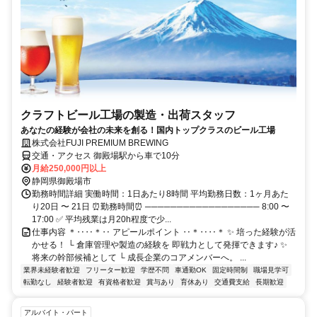
クラフトビール工場の製造・出荷スタッフ
あなたの経験が会社の未来を創る！国内トップクラスのビール工場
株式会社FUJI PREMIUM BREWING
交通・アクセス 御殿場駅から車で10分
月給250,000円以上
静岡県御殿場市
勤務時間詳細 実働時間：1日あたり8時間 平均勤務日数：1ヶ月あた
り20日 〜 21日 ⏰勤務時間⏰ ────────────────── 8:00 〜
17:00 ✅ 平均残業は月20h程度で少...
仕事内容 ＊‥‥＊‥ アピールポイント ‥＊‥‥＊ ✨ 培った経験が活
かせる！ └ 倉庫管理や製造の経験を 即戦力として発揮できます♪ ✨
将来の幹部候補として └ 成長企業のコアメンバーへ。 ...
業界未経験者歓迎
フリーター歓迎
学歴不問
車通勤OK
固定時間制
職場見学可
転勤なし
経験者歓迎
有資格者歓迎
賞与あり
育休あり
交通費支給
長期歓迎
アルバイト・パート