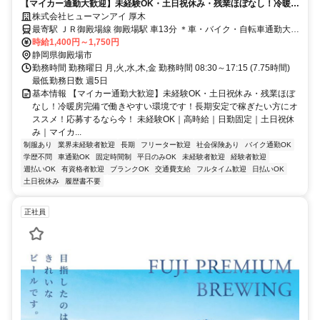
【マイカー通勤大歓迎】未経験OK・土日祝休み・残業ほぼなし！冷暖房
完備で働きやすい環境です！長期安定で稼ぎたい方にオススメ！応募す
株式会社ヒューマンアイ 厚木
るなら今！
最寄駅 ＪＲ御殿場線 御殿場駅 車13分 ＊車・バイク・自転車通勤大歓
時給1,400円～1,750円
迎 ＊無料駐輪場・駐車場あり
静岡県御殿場市
勤務時間 勤務曜日 月,火,水,木,金 勤務時間 08:30～17:15 (7.75時間)
最低勤務日数 週5日
基本情報 【マイカー通勤大歓迎】未経験OK・土日祝休み・残業ほぼ
なし！冷暖房完備で働きやすい環境です！長期安定で稼ぎたい方にオ
ススメ！応募するなら今！ 未経験OK｜高時給｜日勤固定｜土日祝休
み｜マイカ...
制服あり
業界未経験者歓迎
長期
フリーター歓迎
社会保険あり
バイク通勤OK
学歴不問
車通勤OK
固定時間制
平日のみOK
未経験者歓迎
経験者歓迎
週払いOK
有資格者歓迎
ブランクOK
交通費支給
フルタイム歓迎
日払いOK
土日祝休み
履歴書不要
正社員