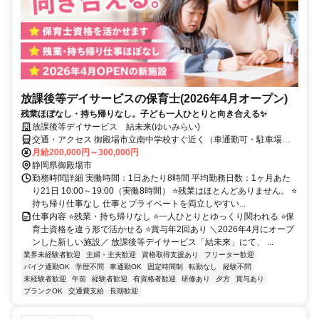
放課後等デイサービスの保育士(2026年4月オープン)
残業ほぼなし・持ち帰りなし。子ども一人ひとりと向き合える✨
放課後等デイサービス 結未来(ゆいみらい)
交通・アクセス 御殿場市立南中学校すぐ近く（車通勤可・駐車場無
料）
月給200,000円～300,000円
静岡県御殿場市
勤務時間詳細 実働時間：1日あたり8時間 平均勤務日数：1ヶ月あた
り21日 10:00～19:00（実働8時間） ⭐残業はほとんどありません。 ⭐
持ち帰り仕事なし 仕事とプライベートを両立しやすい...
仕事内容 ⭐残業・持ち帰りなし ⭐一人ひとりとゆっくり関われる ⭐保
育士資格を違う形で活かせる ⭐賞与年2回あり ＼2026年4月にオープ
ンした新しい施設／ 放課後等デイサービス「結未来」にて、 ...
業界未経験者歓迎
主婦・主夫歓迎
資格取得支援あり
フリーター歓迎
バイク通勤OK
学歴不問
車通勤OK
固定時間制
転勤なし
経験不問
未経験者歓迎
午前
経験者歓迎
有資格者歓迎
研修あり
夕方
賞与あり
ブランクOK
交通費支給
長期歓迎