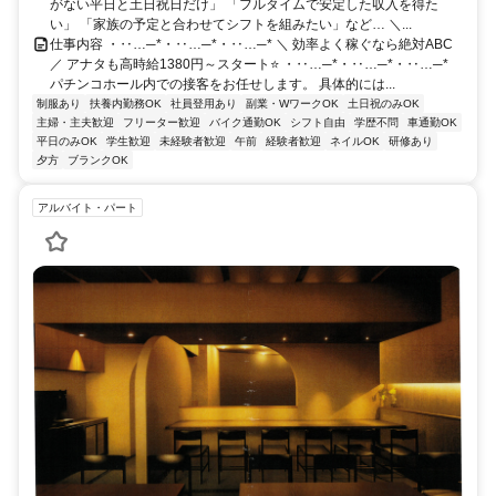
がない平日と土日祝日だけ」 「フルタイムで安定した収入を得た
い」 「家族の予定と合わせてシフトを組みたい」など… ＼...
仕事内容 ・‥…─*・‥…─*・‥…─* ＼ 効率よく稼ぐなら絶対ABC
／ アナタも高時給1380円～スタート⭐ ・‥…─*・‥…─*・‥…─*
パチンコホール内での接客をお任せします。 具体的には...
制服あり
扶養内勤務OK
社員登用あり
副業・WワークOK
土日祝のみOK
主婦・主夫歓迎
フリーター歓迎
バイク通勤OK
シフト自由
学歴不問
車通勤OK
平日のみOK
学生歓迎
未経験者歓迎
午前
経験者歓迎
ネイルOK
研修あり
夕方
ブランクOK
アルバイト・パート