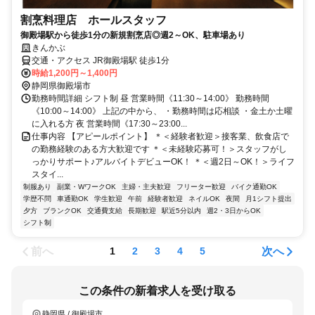
割烹料理店 ホールスタッフ
御殿場駅から徒歩1分の新規割烹店◎週2～OK、駐車場あり
きんかぶ
交通・アクセス JR御殿場駅 徒歩1分
時給1,200円～1,400円
静岡県御殿場市
勤務時間詳細 シフト制 昼 営業時間《11:30～14:00》 勤務時間
《10:00～14:00》 上記の中から、 ・勤務時間は応相談 ・金土か土曜
に入れる方 夜 営業時間《17:30～23:00...
仕事内容 【アピールポイント】 ＊＜経験者歓迎＞接客業、飲食店で
の勤務経験のある方大歓迎です ＊＜未経験応募可！＞スタッフがし
っかりサポート♪アルバイトデビューOK！ ＊＜週2日～OK！＞ライフ
スタイ...
制服あり
副業・WワークOK
主婦・主夫歓迎
フリーター歓迎
バイク通勤OK
学歴不問
車通勤OK
学生歓迎
午前
経験者歓迎
ネイルOK
夜間
月1シフト提出
夕方
ブランクOK
交通費支給
長期歓迎
駅近5分以内
週2・3日からOK
シフト制
前へ
次へ
1
2
3
4
5
この条件の新着求人を受け取る
静岡県 / 御殿場市