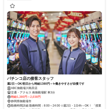
パチンコ店の接客スタッフ
週2日～OK/初日から時給1380円～✨働きやすさが自慢です
ABC御殿場川島田店
交通・アクセス 南御殿場駅 車3分
時給1,380円～2,038円
静岡県御殿場市
勤務時間詳細 勤務時間：8:00～24:00 ✩週2日・1日4h～OK！ 「授業