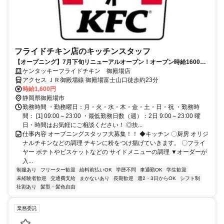
フライドチキン店のキッチンスタッフ
【オープニング】7月下旬リニューアルオープン！オープン時給1600円
★嬉しい食事補助あり
ケンタッキーフライドチキン 御殿場店
アクセス ＪＲ御殿場線 御殿場富士山口徒歩約23分
時給1,600円
静岡県御殿場市
勤務時間 ・勤務曜日：月・火・水・木・金・土・日・祝 ・勤務時
間： [1] 09:00～23:00 ・最低勤務日数（週）：2日 9:00～23:00 曜
日・時間はお気軽にご相談ください！ ◎扶...
仕事内容 オープニングスタッフ大募集！！ ◆キッチン 〇厨房 オリジ
ナルチキンなどの調理 チキンに粉をつけ揚げていきます。 〇フライ
ヤー ポテトやビスケットなどの サイドメニューの調理 ▼オーダーが
入...
制服あり
フリーター歓迎
給料前払いOK
学歴不問
車通勤OK
学生歓迎
未経験者歓迎
交通費支給
まかないあり
長期歓迎
週2・3日からOK
シフト制
社割あり
髪型・髪色自由
業務委託