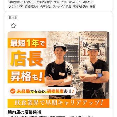
職場見学可
転勤なし
未経験者歓迎
午前
夜間
週払いOK
研修あり
ブランクOK
交通費支給
長期歓迎
フルタイム歓迎
駅近5分以内
深夜
正社員
焼肉店の店長候補