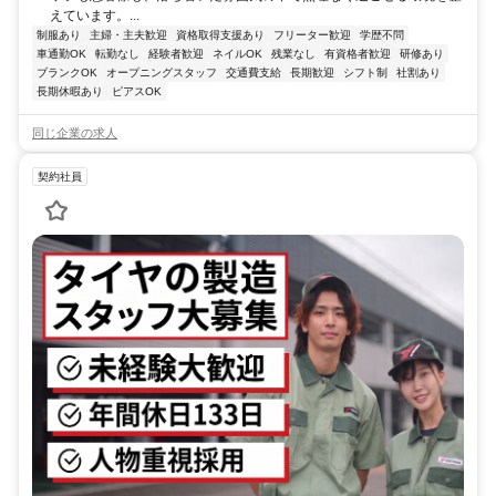
えています。...
制服あり
主婦・主夫歓迎
資格取得支援あり
フリーター歓迎
学歴不問
車通勤OK
転勤なし
経験者歓迎
ネイルOK
残業なし
有資格者歓迎
研修あり
ブランクOK
オープニングスタッフ
交通費支給
長期歓迎
シフト制
社割あり
長期休暇あり
ピアスOK
同じ企業の求人
契約社員