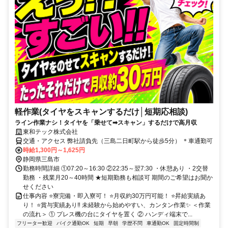
軽作業(タイヤをスキャンするだけ│短期応相談)
ライン作業ナシ！タイヤを「乗せて➡スキャン」するだけで高月収
東和テック株式会社
交通・アクセス 弊社請負先（三島二日町駅から徒歩5分） ＊車通勤可
時給1,300円～1,625円
静岡県三島市
勤務時間詳細 ①07:20～16:30 ②22:35～翌7:30 ・休憩あり ・2交替
勤務 ・残業月20～40時間 ★短期勤務も相談可 期間のご希望はお聞か
せください
仕事内容 ⭐寮完備・即入寮可！ ⭐月収約30万円可能！ ⭐昇給実績あ
り！ ⭐賞与実績あり‼ 未経験から始めやすい、カンタン作業✨ ＜作業
の流れ＞ ① プレス機の台にタイヤを置く ② ハンディ端末で...
フリーター歓迎
バイク通勤OK
短期
早朝
学歴不問
車通勤OK
固定時間制