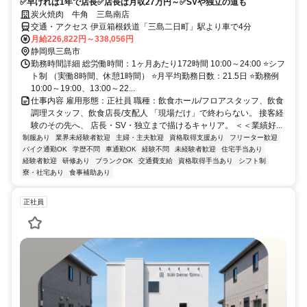
✅早ければ1年で店長✅店長は月収27万円～✅SVや独立の道も
炭火焼肉 牛角 三島南店
交通・アクセス 伊豆箱根鉄道「三島二日町」駅より車で4分
月給226,822円～338,056円
静岡県三島市
勤務時間詳細 総労働時間：1ヶ月あたり172時間 10:00～24:00 ⭐シフ
ト制 （実働8時間、休憩1時間） ⭐月平均勤務日数：21.5日 ⭐勤務例
10:00～19:00、13:00～22...
仕事内容 雇用形態：正社員 職種：飲食ホール/フロアスタッフ、飲食
調理スタッフ、飲食店長/支配人 「現場だけ」で終わらない。 接客経
験のその先へ、 店長・SV・独立まで描けるキャリア。 ＜＜業績好...
制服あり
業界未経験者歓迎
主婦・主夫歓迎
資格取得支援あり
フリーター歓迎
バイク通勤OK
学歴不問
車通勤OK
経験不問
未経験者歓迎
住宅手当あり
経験者歓迎
研修あり
ブランクOK
交通費支給
資格取得手当あり
シフト制
寮・社宅あり
食事補助あり
正社員