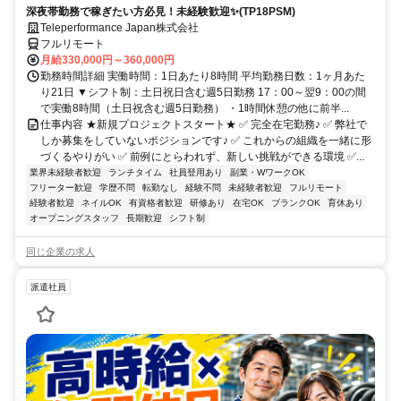
深夜帯勤務で稼ぎたい方必見！未経験歓迎✨(TP18PSM)
Teleperformance Japan株式会社
フルリモート
月給330,000円～360,000円
勤務時間詳細 実働時間：1日あたり8時間 平均勤務日数：1ヶ月あた
り21日 ▼シフト制：土日祝日含む週5日勤務 17：00～翌9：00の間
で実働8時間（土日祝含む週5日勤務） ・1時間休憩の他に前半...
仕事内容 ★新規プロジェクトスタート★ ✅ 完全在宅勤務♪ ✅ 弊社で
しか募集をしていないポジションです♪ ✅ これからの組織を一緒に形
づくるやりがい ✅ 前例にとらわれず、新しい挑戦ができる環境 ✅...
業界未経験者歓迎
ランチタイム
社員登用あり
副業・WワークOK
フリーター歓迎
学歴不問
転勤なし
経験不問
未経験者歓迎
フルリモート
経験者歓迎
ネイルOK
有資格者歓迎
研修あり
在宅OK
ブランクOK
育休あり
オープニングスタッフ
長期歓迎
シフト制
同じ企業の求人
派遣社員