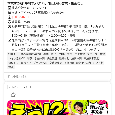
本業前の朝4時間で月収17万円以上可✨営業・集金なし
株式会社MISH(ミッシュ)
交通・アクセス JR三島駅から徒歩1分
日給6,582円
静岡県三島市
勤務時間詳細 実働時間：1日あたり4時間 平均勤務日数：1ヶ月あた
り23日 〜 26日 以下いずれかの時間帯で勤務していただきます。 ・
1:30〜5:30（実働4時間） ・2:00〜6:00（実働...
仕事内容 ⭐スクーター貸与（通勤利用OK） ⭐本業前の朝4時間だけ ⭐
月収17万円以上可能 ⭐営業・集金・接客なし ⭐配達が終われば昼間は
自由 ⭐原付免許があれば未経験OK 「本業だけでは、少し物足...
制服あり
業界未経験者歓迎
副業・WワークOK
主婦・主夫歓迎
フリーター歓迎
バイク通勤OK
早朝
学歴不問
学生歓迎
転勤なし
経験不問
未経験者歓迎
研修あり
賞与あり
ブランクOK
交通費支給
長期歓迎
駅近5分以内
シフト制
深夜
同じ企業の求人
アルバイト・パート