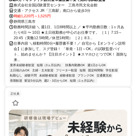
株式会社全国試験運営センター 三島市民文化会館
交通・アクセス JR「三島駅」南口から徒歩3分
時給1,220円～1,525円
静岡県三島市
勤務時間詳細 ＼ 週1日、1日8時間以上 ／ ★平均勤務日数：1ヶ月あ
たり4日 〜 10日 ★土日祝勤務が中心のお仕事です。 ［１］7:15～
20:45（実働12.5時間／休憩1時間） ［２］8:3...
仕事内容 ＼移動時間0分×履歴書不要！／ 自宅から【オンライン説明
会】に参加して、スグ登録！ 「単発・1日～OK」の試験監督バイ
ト、始めませんか？ 【注目ポイント】 ★スマホひとつでOK！ 面倒な
来...
業界未経験者歓迎
短期（3ヵ月以内）
扶養内勤務OK
週1日からOK
土日祝のみOK
主婦・主夫歓迎
フリーター歓迎
短期
固定時間制
学生歓迎
転勤なし
経験不問
未経験者歓迎
経験者歓迎
ブランクOK
交通費支給
長期歓迎
駅近5分以内
週2・3日からOK
短期（1ヵ月以内）
正社員