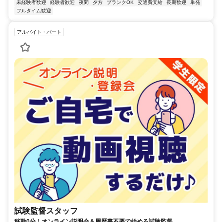
未経験者歓迎
経験者歓迎
夜間
夕方
ブランクOK
交通費支給
長期歓迎
単発
フルタイム歓迎
アルバイト・パート
試験監督スタッフ
移動0分！オンライン説明会＆履歴書不要で始める試験監督