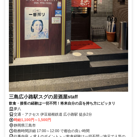
三島広小路駅スグの居酒屋staff
飲食・接客の経験は一切不問！将来自分の店を持ち方にピッタリ
夢八
交通・アクセス 伊豆箱根鉄道 広小路駅 徒歩2分
時給1,100円～1,500円
静岡県三島市
勤務時間詳細 17:00～12:00 で都合の良い時間
仕事内容 ＜求人のポイント＞ ✅飲食経験は一切不問 ✅地元で人気の