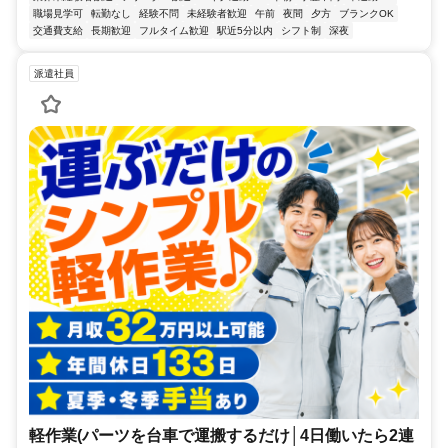
職場見学可
転勤なし
経験不問
未経験者歓迎
午前
夜間
夕方
ブランクOK
交通費支給
長期歓迎
フルタイム歓迎
駅近5分以内
シフト制
深夜
派遣社員
軽作業(パーツを台車で運搬するだけ│4日働いたら2連