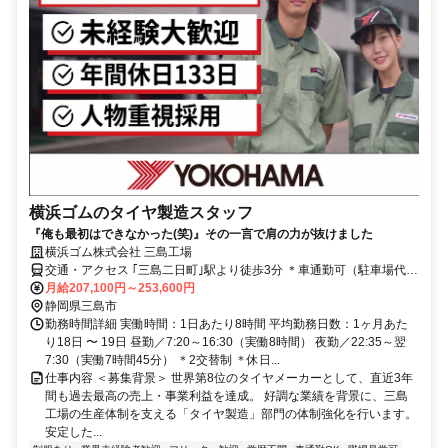
横浜ゴムのタイヤ製造スタッフ
『俺も最初はできなかった(笑)』その一言で肩の力が抜けました
横浜ゴム株式会社 三島工場
交通・アクセス ｢三島二日町｣駅より徒歩3分 ＊車通勤可（駐車場代無
料）
月給207,100円～253,600円
静岡県三島市
勤務時間詳細 実働時間：1日あたり8時間 平均勤務日数：1ヶ月あた
り18日 〜 19日 昼勤／7:20～16:30（実働8時間） 夜勤／22:35～翌
7:30（実働7時間45分） ＊2交替制 ＊休日...
仕事内容 ＜募集背景＞ 世界第8位のタイヤメーカーとして、直近3年
間も過去最高の売上・事業利益を達成。 好調な業績を背景に、三島
工場の生産体制を支える「タイヤ製造」部門の体制強化を行います。
安定した...