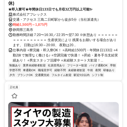
休)
★即入寮可★年間休日133日でも月収32万円以上可能✨
株式会社アフレックス
交通・アクセス 三島二日町駅から徒歩5分（当社派遣先）
時給1,500円～1,875円
静岡県三島市
勤務時間詳細 7:20〜16:30／22:35〜翌7:30 ※休憩あり ＝＝＝＝＝＝
＝＝＝＝＝＝＝＝＝＝ 生産状況により 残業をお願いする場合があり
ます。 日勤は16:30～20:00、 夜勤は20...
仕事内容 ⭐寮完備・即入寮OK！ ⭐高時給1500円・年間休日133日 ⭐4
勤2休で無理なく働ける♪ ⭐空調完備で快適！ ⭐昇給・夏冬手当支給実
績あり！ ⭐男女スタッフ活躍中 ⭐未経験スタート大歓迎！...
制服あり
業界未経験者歓迎
社員登用あり
フリーター歓迎
バイク通勤OK
早朝
学歴不問
車通勤OK
職場見学可
経験不問
未経験者歓迎
午前
夜間
研修あり
夕方
ブランクOK
交通費支給
フルタイム歓迎
駅近5分以内
シフト制
正社員