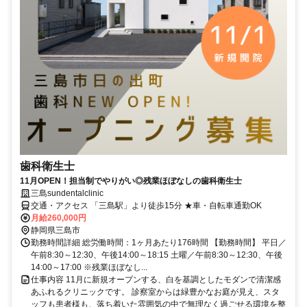
歯科衛生士
11月OPEN！担当制でやりがい◎残業ほぼなしの歯科衛生士
三島sundentalclinic
交通・アクセス 「三島駅」より徒歩15分 ★車・自転車通勤OK
月給260,000円
静岡県三島市
勤務時間詳細 総労働時間：1ヶ月あたり176時間 【勤務時間】 平日／
午前8:30～12:30、午後14:00～18:15 土曜／午前8:30～12:30、午後
14:00～17:00 ※残業ほぼなし...
仕事内容 11月に新規オープンする、白を基調としたモダンで清潔感
あふれるクリニックです。 診察室からは緑豊かなお庭が見え、スタ
ッフも患者様も、落ち着いた雰囲気の中で無理なく過ごせる環境を整