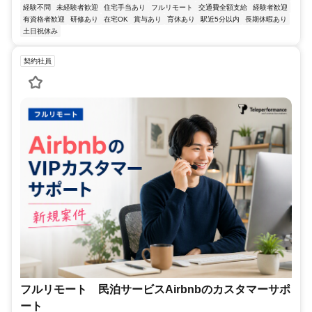
経験不問
未経験者歓迎
住宅手当あり
フルリモート
交通費全額支給
経験者歓迎
有資格者歓迎
研修あり
在宅OK
賞与あり
育休あり
駅近5分以内
長期休暇あり
土日祝休み
契約社員
フルリモート 民泊サービスAirbnbのカスタマーサポ
ート