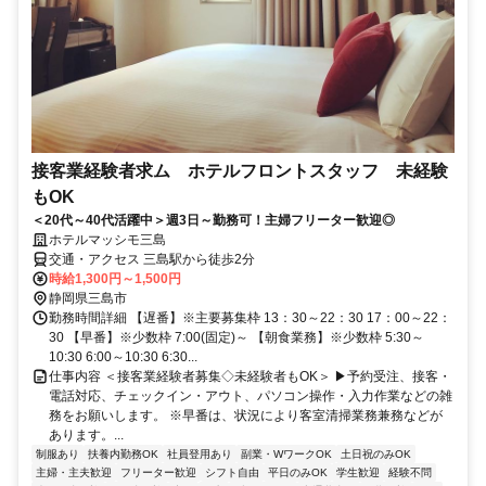
接客業経験者求ム ホテルフロントスタッフ 未経験
もOK
＜20代～40代活躍中＞週3日～勤務可！主婦フリーター歓迎◎
ホテルマッシモ三島
交通・アクセス 三島駅から徒歩2分
時給1,300円～1,500円
静岡県三島市
勤務時間詳細 【遅番】※主要募集枠 13：30～22：30 17：00～22：
30 【早番】※少数枠 7:00(固定)～ 【朝食業務】※少数枠 5:30～
10:30 6:00～10:30 6:30...
仕事内容 ＜接客業経験者募集◇未経験者もOK＞ ▶予約受注、接客・
電話対応、チェックイン・アウト、パソコン操作・入力作業などの雑
務をお願いします。 ※早番は、状況により客室清掃業務兼務などが
あります。...
制服あり
扶養内勤務OK
社員登用あり
副業・WワークOK
土日祝のみOK
主婦・主夫歓迎
フリーター歓迎
シフト自由
平日のみOK
学生歓迎
経験不問