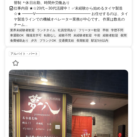
替制 ＊休日出勤、時間外労働あり
仕事内容 ★☆20代～30代活躍中！ ✅未経験から始めるタイヤ製造
☆★ ━━━V━━━━━━━━━━━━━━━ お任せするのは、タイ
ヤ製造ラインでの機械オペレーター業務が中心です。 作業は数名の
チーム...
業界未経験者歓迎
ランチタイム
社員登用あり
フリーター歓迎
早朝
学歴不問
車通勤OK
職場見学可
転勤なし
経験不問
未経験者歓迎
午前
経験者歓迎
夜間
食費補助あり
夕方
ブランクOK
交通費支給
長期歓迎
駅近5分以内
アルバイト・パート