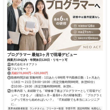
プログラマー 最短3ヶ月で現場デビュー
残業月10h以内・年間休日128日・リモート可
株式会社ネオアクト
フルリモート
月給270,000円～520,000円
勤務時間詳細 実働時間：1日あたり8時間 平均勤務日数：1ヶ月あた
り18日 〜 21日 ①9:00~18:00（所定労働時間8時間、休憩60分）
②10:00～19:00（所定労働時間8時間、休憩6...
仕事内容 ＼ 未経験でも「研修修了後はプログラマーとして現場デビ
ュー」できる ／ （最短1ヶ月～最長6ヶ月の研修制度） 「プログラミ
ングって何から始めればいい？」 「IT未経験でも本当にエンジニア
に...
業界未経験者歓迎
ランチタイム
フリーター歓迎
学歴不問
固定時間制
転勤なし