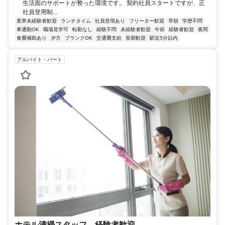
生活面のサポートが整った環境です。 契約社員スタートですが、正
社員登用制...
業界未経験者歓迎
ランチタイム
社員登用あり
フリーター歓迎
早朝
学歴不問
車通勤OK
職場見学可
転勤なし
経験不問
未経験者歓迎
午前
経験者歓迎
夜間
食費補助あり
夕方
ブランクOK
交通費支給
長期歓迎
駅近5分以内
アルバイト・パート
ホテル清掃スタッフ 経験者歓迎