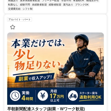
制服あり
業界未経験者歓迎
フリーター歓迎
学歴不問
車通勤OK
職場見学可
転勤なし
経験不問
未経験者歓迎
経験者歓迎
賞与あり
ブランクOK
交通費支給
シフト制
アルバイト・パート
早朝新聞配達スタッフ(副業・Wワーク歓迎)