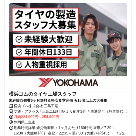
横浜ゴムのタイヤ工場スタッフ
未経験◎寮費6ヶ月無料＆格安食堂完備 ★15名以上の大募集！
横浜ゴム株式会社 三島工場
交通・アクセス ｢三島二日町｣駅より徒歩3分 ＊車通勤可（駐車場代無
料）
月給224,000円～254,000円
静岡県三島市
勤務時間詳細 総労働時間：1ヶ月あたり160時間 昼勤／7:20～
16:30（実働8時間） 夜勤／22:35～翌7:30（実働7時間45分） ＊2交