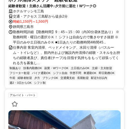
経験者歓迎！主婦さん活躍中♪夕方前に退社！Wワーク◎
ホテルマッシモ三島
交通・アクセス 三島駅から徒歩2分
時給1,150円～1,500円
静岡県三島市
勤務時間詳細 【勤務時間】9：45～15：00（内30分昼休憩あり） ※
勤務時間・曜日の選択ＯＫ！ シフトは自由なので働きやすさ抜群 ※
平日のみや土日祝のみＯＫ ■1日あたりの勤務時間4時間45...
仕事内容 客室内清掃、ベッドメイキング、水回り清掃（バスルー
ム・トイレなど）、館内外および施設内外清掃の経験・スキルをお持
ちの経験者及び、責任者(チーフ)を目指す気持ちをもって頑張ってく
れる方を募集し...
制服あり
扶養内勤務OK
副業・WワークOK
土日祝のみOK
主婦・主夫歓迎
フリーター歓迎
バイク通勤OK
シフト自由
学歴不問
車通勤OK
即日勤務OK
午前
経験者歓迎
夕方
ブランクOK
交通費支給
長期歓迎
駅近5分以内
週2・3日からOK
シフト制
アルバイト・パート