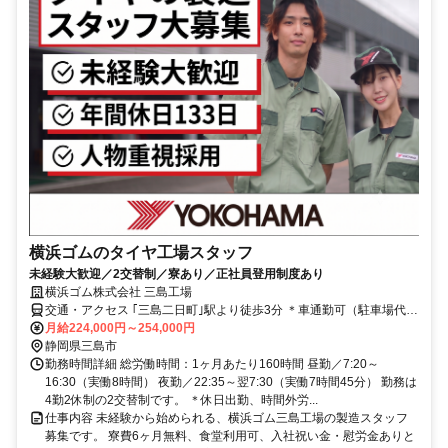
横浜ゴムのタイヤ工場スタッフ
未経験大歓迎／2交替制／寮あり／正社員登用制度あり
横浜ゴム株式会社 三島工場
交通・アクセス ｢三島二日町｣駅より徒歩3分 ＊車通勤可（駐車場代無
料）
月給224,000円～254,000円
静岡県三島市
勤務時間詳細 総労働時間：1ヶ月あたり160時間 昼勤／7:20～
16:30（実働8時間） 夜勤／22:35～翌7:30（実働7時間45分） 勤務は
4勤2休制の2交替制です。 ＊休日出勤、時間外労...
仕事内容 未経験から始められる、横浜ゴム三島工場の製造スタッフ
募集です。 寮費6ヶ月無料、食堂利用可、入社祝い金・慰労金ありと