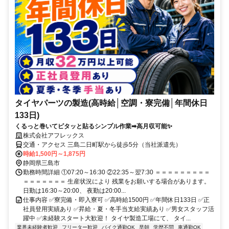
タイヤパーツの製造(高時給│空調・寮完備│年間休日
133日)
くるっと巻いてピタッと貼るシンプル作業➡高月収可能✨
株式会社アフレックス
交通・アクセス 三島二日町駅から徒歩5分（当社派遣先）
時給1,500円～1,875円
静岡県三島市
勤務時間詳細 ①07:20～16:30 ②22:35～翌7:30 ＝＝＝＝＝＝＝＝＝
＝＝＝＝＝＝＝ 生産状況により 残業をお願いする場合があります。
日勤は16:30～20:00、 夜勤は20:00...
仕事内容 ✅寮完備・即入寮可 ✅高時給1500円 ✅年間休日133日 ✅正
社員登用実績あり ✅昇給・夏・冬手当支給実績あり ✅男女スタッフ活
躍中 ✅未経験スタート大歓迎！ タイヤ製造工場にて、 タイ...
業界未経験者歓迎
フリーター歓迎
バイク通勤OK
早朝
学歴不問
車通勤OK