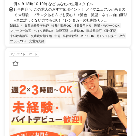
例＞ 9-18時 10-19時 など あなたの生活スタイル...
仕事内容 ＼ この求人のおすすめポイント！ ／ ⭐マニュアルがあるの
で 未経験・ブランクある方でも安心！ ⭐髪色・髪型・ネイル自由度◎
⭐車に詳しくない方でもOK！ ⭐レンタカーの社割あり♪ ...
制服あり
業界未経験者歓迎
扶養内勤務OK
社員登用あり
副業・WワークOK
フリーター歓迎
バイク通勤OK
学歴不問
車通勤OK
職場見学可
経験不問
未経験者歓迎
交通費全額支給
午前
経験者歓迎
ネイルOK
月1シフト提出
夕方
ブランクOK
交通費支給
アルバイト・パート