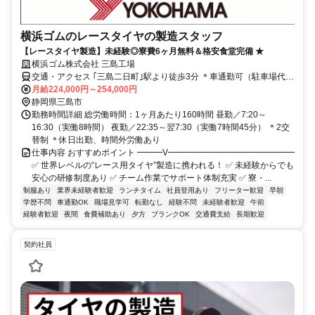
横浜ゴムのレースタイヤの製造スタッフ
【レースタイヤ製造】未経験◎寮費6ヶ月無料＆格安食堂完備 ★
横浜ゴム株式会社 三島工場
交通・アクセス ｢三島二日町｣駅より徒歩3分 ＊車通勤可（駐車場代無
料）
月給224,000円～254,000円
静岡県三島市
勤務時間詳細 総労働時間：1ヶ月あたり160時間 昼勤／7:20～
16:30（実働8時間） 夜勤／22:35～翌7:30（実働7時間45分） ＊2交
替制 ＊休日出勤、時間外労働あり
仕事内容 おすすめポイント ━━━V━━━━━━━━━━━━━━━
✅ 世界レベルの“レース用タイヤ”製造に携われる！ ✅ 未経験からでも
安心の研修制度あり ✅ チーム作業でサポート体制充実 ✅ 寮・...
制服あり
業界未経験者歓迎
ランチタイム
社員登用あり
フリーター歓迎
早朝
学歴不問
車通勤OK
職場見学可
転勤なし
経験不問
未経験者歓迎
午前
経験者歓迎
夜間
食費補助あり
夕方
ブランクOK
交通費支給
長期歓迎
契約社員