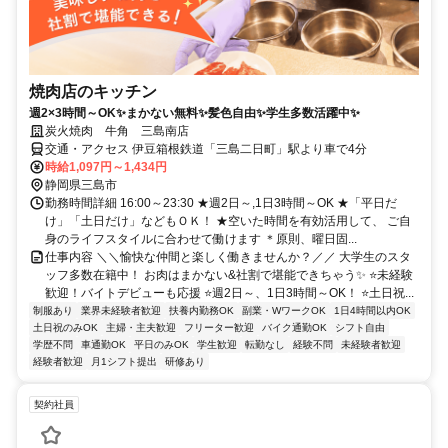
焼肉店のキッチン
週2×3時間～OK✨まかない無料✨髪色自由✨学生多数活躍中✨
炭火焼肉 牛角 三島南店
交通・アクセス 伊豆箱根鉄道「三島二日町」駅より車で4分
時給1,097円～1,434円
静岡県三島市
勤務時間詳細 16:00～23:30 ★週2日～,1日3時間～OK ★「平日だ
け」「土日だけ」などもＯＫ！ ★空いた時間を有効活用して、 ご自
身のライフスタイルに合わせて働けます ＊原則、曜日固...
仕事内容 ＼＼愉快な仲間と楽しく働きませんか？／／ 大学生のスタ
ッフ多数在籍中！ お肉はまかない&社割で堪能できちゃう✨ ⭐未経験
歓迎！バイトデビューも応援 ⭐週2日～、1日3時間～OK！ ⭐土日祝...
制服あり
業界未経験者歓迎
扶養内勤務OK
副業・WワークOK
1日4時間以内OK
土日祝のみOK
主婦・主夫歓迎
フリーター歓迎
バイク通勤OK
シフト自由
学歴不問
車通勤OK
平日のみOK
学生歓迎
転勤なし
経験不問
未経験者歓迎
経験者歓迎
月1シフト提出
研修あり
契約社員