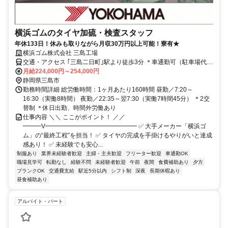
横浜ゴムのタイヤ加硫・検査スタッフ
年休133日！休みも取りながら月収30万円以上可能！寮有★
横浜ゴム株式会社 三島工場
交通・アクセス ｢三島二日町｣駅より徒歩3分 ＊車通勤可（駐車場代無
料）
月給224,000円～254,000円
静岡県三島市
勤務時間詳細 総労働時間：1ヶ月あたり160時間 昼勤／7:20～
16:30（実働8時間） 夜勤／22:35～翌7:30（実働7時間45分） ＊2交
替制 ＊休日出勤、時間外労働あり
仕事内容 ＼＼ ここがポイント！ ／／
━━━V━━━━━━━━━━━━━━━ ✅ 大手メーカー「横浜ゴ
ム」の“最終工程”を担当！ ✅ タイヤの完成を手掛けるやりがいと達成
感あり！ ✅ 未経験でも安心...
制服あり
業界未経験者歓迎
主婦・主夫歓迎
フリーター歓迎
車通勤OK
職場見学可
転勤なし
経験不問
未経験者歓迎
午前
夜間
食費補助あり
夕方
ブランクOK
交通費支給
駅近5分以内
シフト制
深夜
長期休暇あり
昼食補助あり
アルバイト・パート