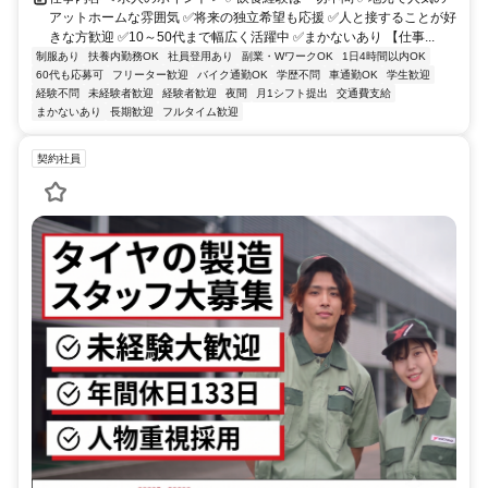
アットホームな雰囲気 ✅将来の独立希望も応援 ✅人と接することが好
きな方歓迎 ✅10～50代まで幅広く活躍中 ✅まかないあり 【仕事...
制服あり
扶養内勤務OK
社員登用あり
副業・WワークOK
1日4時間以内OK
60代も応募可
フリーター歓迎
バイク通勤OK
学歴不問
車通勤OK
学生歓迎
経験不問
未経験者歓迎
経験者歓迎
夜間
月1シフト提出
交通費支給
まかないあり
長期歓迎
フルタイム歓迎
契約社員