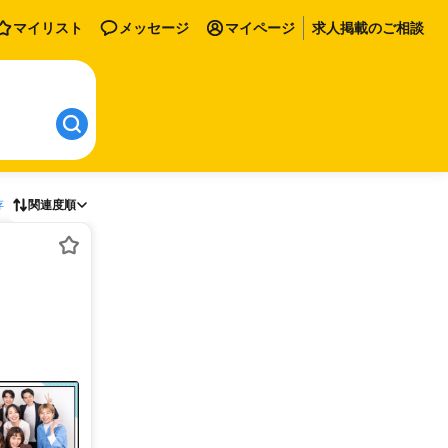
マイリスト
メッセージ
マイページ
求人掲載のご相談
存
関連度順