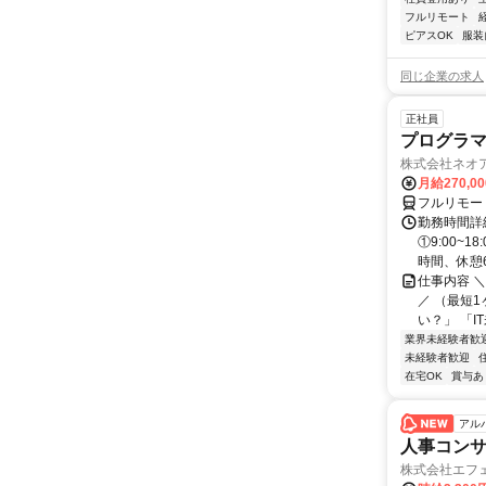
フルリモート
ピアスOK
服装
同じ企業の求人
正社員
プログラマ
株式会社ネオ
月給270,0
フルリモー
勤務時間詳細
①9:00~
時間、休憩6.
仕事内容 
／ （最短
い？」 「I
業界未経験者歓
未経験者歓迎
在宅OK
賞与あ
アル
人事コン
株式会社エフ