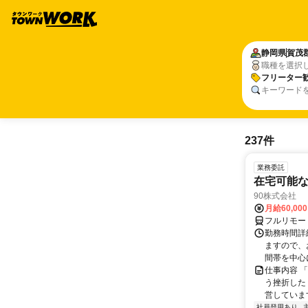
静岡県
賀茂
職種を選択
フリーター
キーワード
237件
業務委託
在宅可能
90株式会社
月給60,00
フルリモー
勤務時間詳
ますので、お
間帯を中心に
仕事内容 
う挫折したく
営しています
社員登用あり