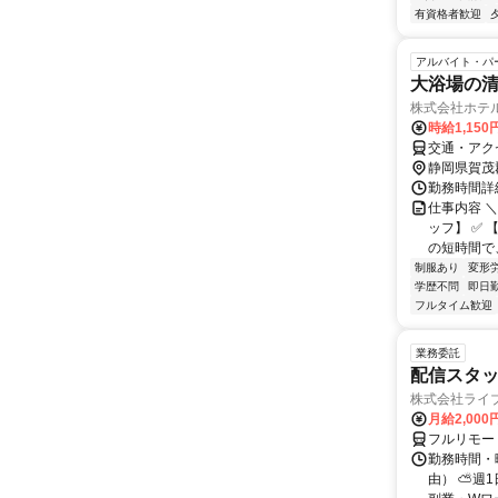
有資格者歓迎
アルバイト・パ
大浴場の
株式会社ホテ
時給1,150
交通・アク
静岡県賀茂
勤務時間詳細
仕事内容 
ッフ】 ✅
の短時間で、
制服あり
変形
学歴不問
即日
フルタイム歓迎
業務委託
配信スタッ
株式会社ライ
月給2,000
フルリモー
勤務時間・
由） ⛅週1