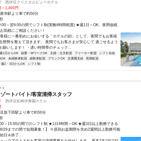
ズ 西伊豆クリスタルビューホテル
円～1,400円
修善寺駅より車で約50分
郡
0:00～翌9:00の間でシフト制(実働8時間程度) ★週1日～OK、夜間仮眠
 お気軽にご相談ください！
お客様に一番初めにお会いする「ホテルの顔」として、夜間でもお客様
る態勢を整えて頂きます。 夜間でもお客さまが安心して 過ごせるよう
お願いします！ ・遅い時間帯のチェック...
週1日からOK
副業・WワークOK
主婦・主夫歓迎
フリーター歓迎
シフト自由
OK
未経験者歓迎
経験者歓迎
ブランクOK
交通費支給
長期歓迎
週2・3日からOK
シフト制
ート
ゾートバイト/客室清掃スタッフ
ズ 西伊豆松崎伊東園ホテル
円
伊豆急下田駅より車で約50分
郡
:00～15:00の間でのシフト制 ★1日4時間～OK ★週3日以上勤務できる
7～8/29までの間で短期募集！】 ※原則お盆期間を含め2週間以上勤務可能
始日＆終了...
チェックアウトされた客室の清掃業務をお任せします。 基本2名1組で行