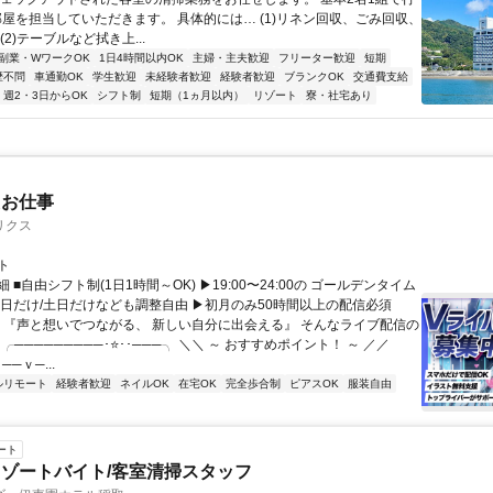
0部屋を担当していただきます。 具体的には… (1)リネン回収、ごみ回収、
(2)テーブルなど拭き上...
副業・WワークOK
1日4時間以内OK
主婦・主夫歓迎
フリーター歓迎
短期
歴不問
車通勤OK
学生歓迎
未経験者歓迎
経験者歓迎
ブランクOK
交通費支給
週2・3日からOK
シフト制
短期（1ヵ月以内）
リゾート
寮・社宅あり
たお仕事
リクス
ト
 ■自由シフト制(1日1時間～OK) ▶19:00〜24:00の ゴールデンタイム
平日だけ/土日だけなども調整自由 ▶初月のみ50時間以上の配信必須
／ 『声と想いでつながる、 新しい自分に出会える』 そんなライブ配信の
 ╭─────────･⭐･･───╮ ＼＼ ～ おすすめポイント！ ～ ／／
──ｖ─...
ルリモート
経験者歓迎
ネイルOK
在宅OK
完全歩合制
ピアスOK
服装自由
ート
ゾートバイト/客室清掃スタッフ