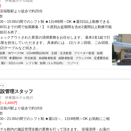
ズ 伊東園ホテル稲取
円
伊豆稲取駅より徒歩で約20分
郡
:00～15:00の間でのシフト制 ★1日4時間～OK ★週3日以上勤務できる
0～8/31までの間で短期募集！】 ※原則お盆期間を含め2週間以上勤務可能
始日＆終了...
チェックアウトされた客室の清掃業務をお任せします。 基本2名1組で行
0部屋を担当していただきます。 具体的には… (1)リネン回収、ごみ回収、
(2)テーブルなど拭き上...
副業・WワークOK
1日4時間以内OK
主婦・主夫歓迎
フリーター歓迎
短期
歴不問
車通勤OK
学生歓迎
未経験者歓迎
経験者歓迎
ブランクOK
交通費支給
週2・3日からOK
シフト制
短期（1ヵ月以内）
リゾート
ート
施設管理スタッフ
ズ 伊東園ホテル熱川
円～1,400円
伊豆熱川駅より徒歩で約10分
郡
:00～21:00の間でのシフト制 ★週1日～、1日4時間～OK お気軽にご相
！
ホテル館内の施設管理全般の業務を行って頂きます。 浴場清掃・お湯の