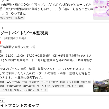
ークOK
＼✨未経験・初心者OK✨／ "ライブナウV"でボイス配信 デビューしてみ
 ✋「声だけの配信活動に興味があるけど…」 ✋「趣味・好きなことで稼
」 ✋「やってみた...
フルリモート
在宅OK
ート
ゾートバイト/プール監視員
ズ 伊東園ホテル熱川
円
伊豆熱川駅より徒歩で約10分
郡
00～11:00／13:00～17:00 ★1日2時間～OK ★週3日以上勤務できる方
～8/31までの間で短期募集！】 ※原則お盆期間を含め2週間以上勤務可能な
..
ホテル内プールの管理、清掃、監視などをおこなっていただきます！ お
して ご利用いただくために ・プールの管理 ・清掃 ・監視 などをおこ
きます。 ※真夏の炎天下のプ...
副業・WワークOK
主婦・主夫歓迎
フリーター歓迎
短期
シフト自由
学歴不問
歓迎
未経験者歓迎
経験者歓迎
ブランクOK
交通費支給
フルタイム歓迎
K
シフト制
短期（1ヵ月以内）
リゾート
ート
ナイトフロントスタッフ