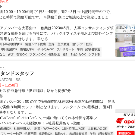
0円以上
ト
 10:00～19:00の間で1日3～4時間、週2～3日 ※上記時間帯の中で、
じた時間で勤務可能です。 ※勤務日数はご相談の上で決定しましょ
コアメンバーを大募集中！ 創業は2023年5月。 人事コンサルティング領
 急速な成長を続ける当社にて、 バックオフィス全般および対外インフ
運用をお任せします。 単なる...
1日4時間以内OK
隔週シフト提出
主婦・主夫歓迎
週1シフト提出
即日勤務OK
職場見学可
平日のみOK
フルリモート
午前
経験者歓迎
なし
夕方
在宅OK
ブランクOK
長期歓迎
週2・3日からOK
シフト制
ート
スタンドスタッフ
ATORI SS
円～1,250円
セス 伊豆急行線「伊豆稲取」駅から徒歩7分
郡
 7：00～20：00 の間で実働8時間/休憩60分 基本的勤務時間は、 開店
で実働８時間 のシフト制となります。 フルタイムでの勤務は、 週4日
本となります。 ...
°˖⭐°˖✨♦°˖⭐°˖✧✨♦°˖⭐°˖ ＼ 一緒に働いてくれる仲間を募集 ／
♦°˖⭐°˖✧✨♦°˖⭐°˖ ⭐未経験OK！ ⭐社員登用あり ⭐勤務...
内勤務OK
社員登用あり
副業・WワークOK
1日4時間以内OK
土日祝のみOK
フリーター歓迎
学歴不問
車通勤OK
転勤なし
未経験者歓迎
午前
経験者歓迎