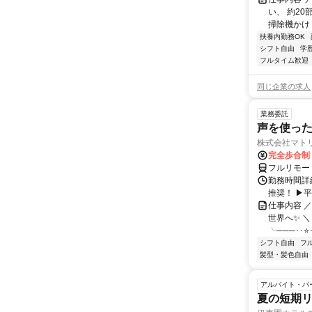
い、 約2
掃除機かけ 
扶養内勤務OK
シフト自由
学
フルタイム歓迎
同じ企業の求人
業務委託
声を使っ
株式会社マト
完全歩合制
フルリモー
勤務時間詳細
推奨！ ▶
仕事内容 
世界へ✨ ＼
╰───･･⭐･
シフト自由
フ
髪型・髪色自由
アルバイト・パ
夏の短期リ