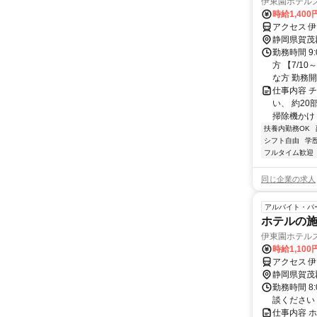
伊東園ホテル
時給1,400
アクセス 
静岡県賀茂
勤務時間 9
方 【7/1
な方 勤務開
仕事内容 
い、 約2
掃除機かけ 
扶養内勤務OK
シフト自由
学
フルタイム歓迎
同じ企業の求人
アルバイト・パ
ホテルの
伊東園ホテル
時給1,100
アクセス 
静岡県賀茂
勤務時間 8
談ください
仕事内容 