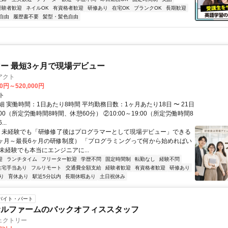
経験者歓迎
ネイルOK
有資格者歓迎
研修あり
在宅OK
ブランクOK
長期歓迎
自由
履歴書不要
髪型・髪色自由
ー 最短3ヶ月で現場デビュー
アクト
00円～520,000円
ト
 実働時間：1日あたり8時間 平均勤務日数：1ヶ月あたり18日 〜 21日
18:00（所定労働時間8時間、休憩60分） ②10:00～19:00（所定労働時間8
..
＼ 未経験でも「研修修了後はプログラマーとして現場デビュー」できる
1ヶ月～最長6ヶ月の研修制度） 「プログラミングって何から始めればい
T未経験でも本当にエンジニアに...
迎
ランチタイム
フリーター歓迎
学歴不問
固定時間制
転勤なし
経験不問
住宅手当あり
フルリモート
交通費全額支給
経験者歓迎
有資格者歓迎
研修あり
り
育休あり
駅近5分以内
長期休暇あり
土日祝休み
バイト・パート
サルファームのバックオフィススタッフ
ェクトリー