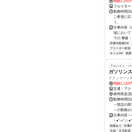
時給2,30
フルリモー
勤務時間詳細
ご希望に応
う。
仕事内容 
域において
ラの 整備・
扶養内勤務OK
フリーター歓迎
ネイルOK
残業
アルバイト・パ
ガソリン
テクノマートIN
時給1,120
交通・アク
静岡県賀茂
勤務時間詳細
～閉店の間
～の勤務が基
仕事内容 ✨♦
✨♦°˖⭐°˖✨
制服あり
扶養
主婦・主夫歓迎