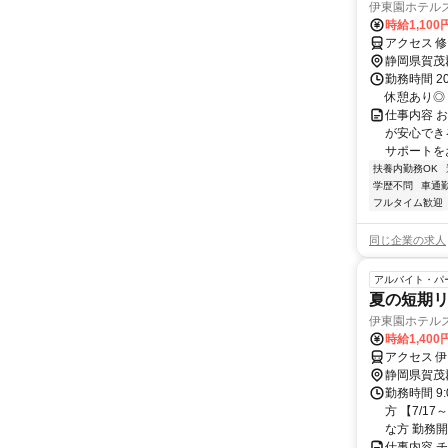
伊東園ホテル
時給1,100
アクセス 
静岡県賀茂
勤務時間 2
休憩あり◎
仕事内容 
が安心でき
サポートを
扶養内勤務OK
学歴不問
車通勤
フルタイム歓迎
同じ企業の求人
アルバイト・パ
夏の短期リ
伊東園ホテル
時給1,400
アクセス 
静岡県賀茂
勤務時間 9
方 【7/1
な方 勤務開
仕事内容 