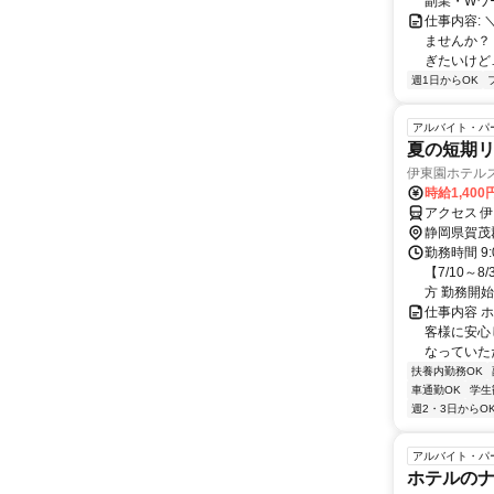
副業・Wワ
仕事内容: 
ませんか？
ぎたいけど…
週1日からOK
アルバイト・パ
夏の短期リ
伊東園ホテル
時給1,400
アクセス 
静岡県賀茂
勤務時間 9:
【7/10
方 勤務開始.
仕事内容 
客様に安心
なっていただ
扶養内勤務OK
車通勤OK
学生
週2・3日からO
アルバイト・パ
ホテルの