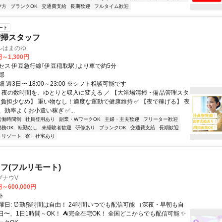
夕方
ブランクOK
交通費支給
長期歓迎
フルタイム歓迎
ート
清掃スタッフ
ルはまのゆ
円～1,300円
セス 伊豆急行線｢伊豆稲取駅｣より車で約5分
郡
 週3日〜 18:00～23:00 ※シフト相談可能です
＼ 夜の数時間を、ゆとりと収入に変える ／ 【大浴場清掃・備品管理スタ
 【負担少なめ】 重い物なし！適度な運動で健康維持 ✅ 【夜で稼げる】 夜
効率よくお小遣い稼ぎ ✅...
労働時間制
社員登用あり
副業・WワークOK
主婦・主夫歓迎
フリーター歓迎
勤務OK
転勤なし
未経験者歓迎
研修あり
ブランクOK
交通費支給
長期歓迎
リゾート
寮・社宅あり
フ(フルリモート)
ブナウV
円～600,000円
ト
曜日: ⏰勤務時間は自由！ 24時間いつでも配信可能 （深夜・早朝も自
日〜、1日1時間～OK！ ⛺完全在宅OK！ 全国どこからでも配信可能 ✨