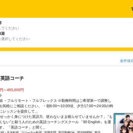
郡
してください
歓迎
を選択してください
条件保
な英語コーチ
0円～405,000円
ト
細 ・フルリモート・フルフレックス ※勤務時間はご希望第一で調整し
気軽にご相談ください。 ・朝6:00〜10:00頃、夕方17:00〜24:00の時
レッスンを提供して...
「せっかく身につけた英語力、使わないまま眠らせていませんか？」 “も
ない”と願う人のための英語コーチングスクール 「90 English」を運
。 「英語コーチ」と聞く...
主婦・主夫歓迎
フリーター歓迎
学歴不問
即日勤務OK
固定時間制
英語