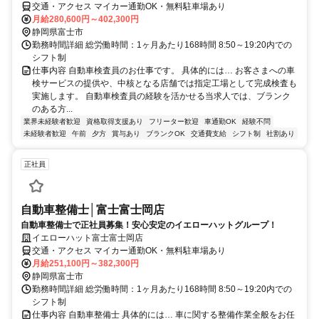
交通・アクセス マイカー通勤OK・無料駐車場あり
月給280,600円～402,300円
静岡県富士市
勤務時間詳細 総労働時間：1ヶ月あたり168時間 8:50～19:20内での
シフト制
仕事内容 自動車検査員のお仕事です。 具体的には… お客さまへの車
検サービスの提供や、中核となる店舗では指定工場として完成検査も
実施します。 自動車検査員の経験を活かせる当求人では、ブランク
のある方...
業界未経験者歓迎
資格取得支援あり
フリーター歓迎
車通勤OK
経験不問
未経験者歓迎
午前
夕方
賞与あり
ブランクOK
交通費支給
シフト制
社割あり
正社員
自動車整備士│富士富士岡店
自動車整備士で正社員募集！安心安定のイエローハットグループ！
イエローハット富士富士岡店
交通・アクセス マイカー通勤OK・無料駐車場あり
月給251,100円～382,300円
静岡県富士市
勤務時間詳細 総労働時間：1ヶ月あたり168時間 8:50～19:20内での
シフト制
仕事内容 自動車整備士 具体的には… 車に関する整備作業全般をお任