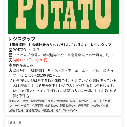
レジスタッフ
【積極採用中】未経験者の方も お待ちしております！レジスタッフ
POTATO 中里店
アクセス 岳南電車 須津徒歩約8分、岳南電車 岳南富士岡徒歩約11
分、岳南電車 神谷徒歩約19分
時給1,097円～1,197円
静岡県富士市
勤務時間 ・勤務曜日：月・火・水・木・金・土・日・祝 ・勤務時
間： [1] 14:00～20:30 週2～3日
仕事内容 レジは基本自動釣銭機です。セルフレジを 普段使っている
人は 即戦力！ 【募集強化中】レジでのお客様対応をお任せします。
レジの仕事といっても手打ちでの金額の入力は一切なし！お釣りの計
算が苦手な...
制服あり
業界未経験者歓迎
変形労働時間制
扶養内勤務OK
主婦・主夫歓迎
フリーター歓迎
学歴不問
車通勤OK
即日勤務OK
経験不問
未経験者歓迎
経験者歓迎
交通費支給
長期歓迎
週2・3日からOK
派遣社員