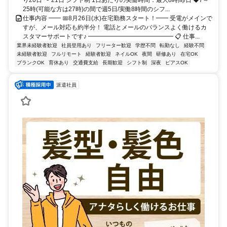
25時(可能な方は27時)の間で週5日/実働8時間のシフ...
仕事内容 ━━ 📅8月26日(水)在宅勤務スタート！━━ 受電がメインで
すが、メール対応も約半分！ 電話とメールのバランスよく働けるカ
スタマーサポートです♪ ━━━━━━━━━━━━━━ 📋 仕事...
業界未経験者歓迎
社員登用あり
フリーター歓迎
学歴不問
転勤なし
経験不問
未経験者歓迎
フルリモート
経験者歓迎
ネイルOK
夜間
研修あり
在宅OK
ブランクOK
育休あり
交通費支給
長期歓迎
シフト制
深夜
ピアスOK
派遣社員