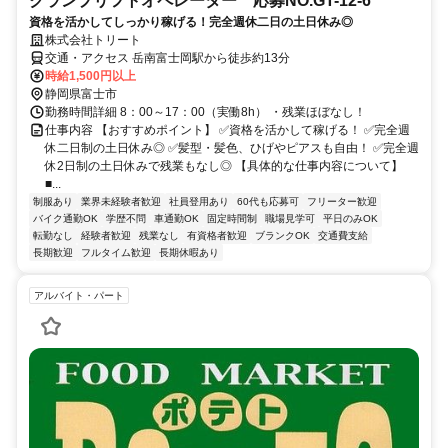
クランプリフトオペレーター 応募NO.GT-12-6
資格を活かしてしっかり稼げる！完全週休二日の土日休み◎
株式会社トリート
交通・アクセス 岳南富士岡駅から徒歩約13分
時給1,500円以上
静岡県富士市
勤務時間詳細 8：00～17：00（実働8h） ・残業ほぼなし！
仕事内容 【おすすめポイント】 ✅資格を活かして稼げる！ ✅完全週
休二日制の土日休み◎ ✅髪型・髪色、ひげやピアスも自由！ ✅完全週
休2日制の土日休みで残業もなし◎ 【具体的な仕事内容について】
■...
制服あり
業界未経験者歓迎
社員登用あり
60代も応募可
フリーター歓迎
バイク通勤OK
学歴不問
車通勤OK
固定時間制
職場見学可
平日のみOK
転勤なし
経験者歓迎
残業なし
有資格者歓迎
ブランクOK
交通費支給
長期歓迎
フルタイム歓迎
長期休暇あり
アルバイト・パート