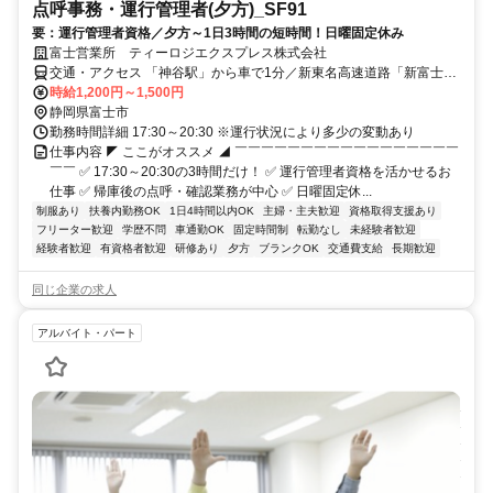
点呼事務・運行管理者(夕方)_SF91
要：運行管理者資格／夕方～1日3時間の短時間！日曜固定休み
富士営業所 ティーロジエクスプレス株式会社
交通・アクセス 「神谷駅」から車で1分／新東名高速道路「新富士
IC」より車で約20分
時給1,200円～1,500円
静岡県富士市
勤務時間詳細 17:30～20:30 ※運行状況により多少の変動あり
仕事内容 ◤ ここがオススメ ◢ ￣￣￣￣￣￣￣￣￣￣￣￣￣￣￣￣￣
￣￣ ✅ 17:30～20:30の3時間だけ！ ✅ 運行管理者資格を活かせるお
仕事 ✅ 帰庫後の点呼・確認業務が中心 ✅ 日曜固定休...
制服あり
扶養内勤務OK
1日4時間以内OK
主婦・主夫歓迎
資格取得支援あり
フリーター歓迎
学歴不問
車通勤OK
固定時間制
転勤なし
未経験者歓迎
経験者歓迎
有資格者歓迎
研修あり
夕方
ブランクOK
交通費支給
長期歓迎
同じ企業の求人
アルバイト・パート