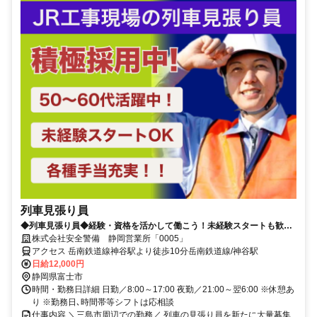
列車見張り員
◆列車見張り員◆経験・資格を活かして働こう！未経験スタートも歓迎
◎中高年活躍中！
株式会社安全警備 静岡営業所「0005」
アクセス 岳南鉄道線神谷駅より徒歩10分岳南鉄道線/神谷駅
日給12,000円
静岡県富士市
時間・勤務日詳細 日勤／8:00～17:00 夜勤／21:00～翌6:00 ※休憩あ
り ※勤務日､時間帯等シフトは応相談
仕事内容 ＼三島市周辺での勤務／ 列車の見張り員を新たに大量募集