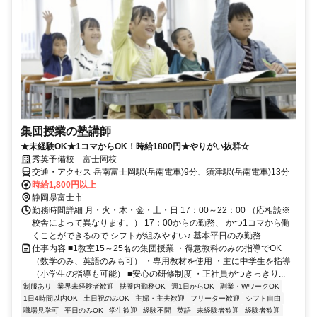
集団授業の塾講師
★未経験OK★1コマからOK！時給1800円★やりがい抜群☆
秀英予備校 富士岡校
交通・アクセス 岳南富士岡駅(岳南電車)9分、須津駅(岳南電車)13分
時給1,800円以上
静岡県富士市
勤務時間詳細 月・火・木・金・土・日 17：00～22：00 （応相談※
校舎によって異なります。） 17：00からの勤務、 かつ1コマから働
くことができるので シフトが組みやすい♪ 基本平日のみ勤務...
仕事内容 ■1教室15～25名の集団授業 ・得意教科のみの指導でOK
（数学のみ、英語のみも可） ・専用教材を使用 ・主に中学生を指導
（小学生の指導も可能） ■安心の研修制度 ・正社員がつきっきり...
制服あり
業界未経験者歓迎
扶養内勤務OK
週1日からOK
副業・WワークOK
1日4時間以内OK
土日祝のみOK
主婦・主夫歓迎
フリーター歓迎
シフト自由
職場見学可
平日のみOK
学生歓迎
経験不問
英語
未経験者歓迎
経験者歓迎