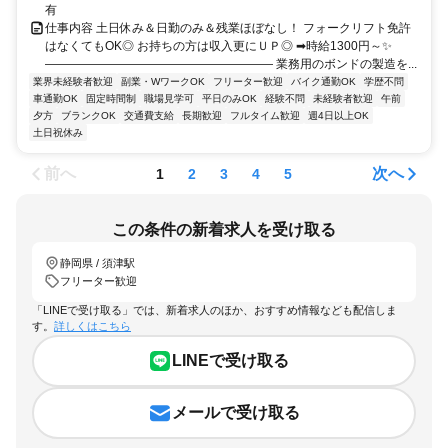
有
仕事内容 土日休み＆日勤のみ＆残業ほぼなし！ フォークリフト免許
はなくてもOK◎ お持ちの方は収入更にＵＰ◎ ➡時給1300円～✨
――――――――――――――――――― 業務用のボンドの製造を...
業界未経験者歓迎
副業・WワークOK
フリーター歓迎
バイク通勤OK
学歴不問
車通勤OK
固定時間制
職場見学可
平日のみOK
経験不問
未経験者歓迎
午前
夕方
ブランクOK
交通費支給
長期歓迎
フルタイム歓迎
週4日以上OK
土日祝休み
前へ
次へ
1
2
3
4
5
この条件の新着求人を受け取る
静岡県 / 須津駅
フリーター歓迎
「LINEで受け取る」では、新着求人のほか、おすすめ情報なども配信しま
す。
詳しくはこちら
LINEで受け取る
メールで受け取る