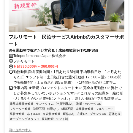
フルリモート 民泊サービスAirbnbのカスタマーサポ
ート
深夜帯勤務で稼ぎたい方必見！未経験歓迎✨(TP18PSM)
Teleperformance Japan株式会社
フルリモート
月給330,000円～360,000円
勤務時間詳細 実働時間：1日あたり8時間 平均勤務日数：1ヶ月あた
り21日 ▼シフト制：土日祝日含む週5日勤務 17：00～翌9：00の間
で実働8時間（土日祝含む週5日勤務） ・1時間休憩の他に前半...
仕事内容 ★新規プロジェクトスタート★ ✅ 完全在宅勤務♪ ✅ 弊社で
しか募集をしていないポジションです♪ ✅ これからの組織を一緒に形
づくるやりがい ✅ 前例にとらわれず、新しい挑戦ができる環境 ✅...
業界未経験者歓迎
ランチタイム
社員登用あり
副業・WワークOK
フリーター歓迎
学歴不問
転勤なし
経験不問
未経験者歓迎
フルリモート
経験者歓迎
ネイルOK
有資格者歓迎
研修あり
在宅OK
ブランクOK
育休あり
オープニングスタッフ
長期歓迎
シフト制
同じ企業の求人