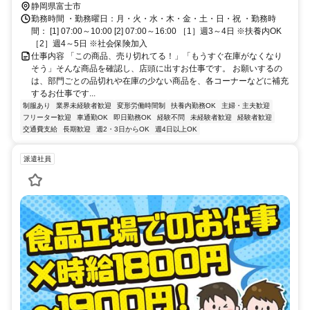
静岡県富士市
勤務時間 ・勤務曜日：月・火・水・木・金・土・日・祝 ・勤務時
間： [1] 07:00～10:00 [2] 07:00～16:00 ［1］週3～4日 ※扶養内OK
［2］週4～5日 ※社会保険加入
仕事内容 「この商品、売り切れてる！」「もうすぐ在庫がなくなり
そう」そんな商品を確認し、店頭に出すお仕事です。 お願いするの
は、部門ごとの品切れや在庫の少ない商品を、各コーナーなどに補充
するお仕事です...
制服あり
業界未経験者歓迎
変形労働時間制
扶養内勤務OK
主婦・主夫歓迎
フリーター歓迎
車通勤OK
即日勤務OK
経験不問
未経験者歓迎
経験者歓迎
交通費支給
長期歓迎
週2・3日からOK
週4日以上OK
派遣社員