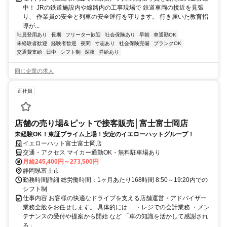
中！ JRの鉄道施設内や線路内の工事現場で 鉄道車両の接近を見張
り、 作業員の安全と列車の安全運行を守ります。 行き届いた教育指
導が...
社員登用あり
長期
フリーター歓迎
社会保険あり
早朝
車通勤OK
未経験者歓迎
経験者歓迎
夜間
寸志あり
社会保険完備
ブランクOK
交通費支給
日中
シフト制
深夜
昇給あり
同じ企業の求人
正社員
店舗の売り場&ピットで接客販売│富士富士岡店
未経験OK！東証プライム上場！安定のイエローハットグループ！
イエローハット富士富士岡店
交通・アクセス マイカー通勤OK・無料駐車場あり
月給245,400円～273,500円
静岡県富士市
勤務時間詳細 総労働時間：1ヶ月あたり168時間 8:50～19:20内での
シフト制
仕事内容 お客様の快適なドライブを支える店舗運営・アドバイザー
業務全般をお任せします。 具体的には… ・レジでの会計業務 ・メン
テナンスの受付や提案から開始 など 「車の知識を活かして感謝され
る」 ...