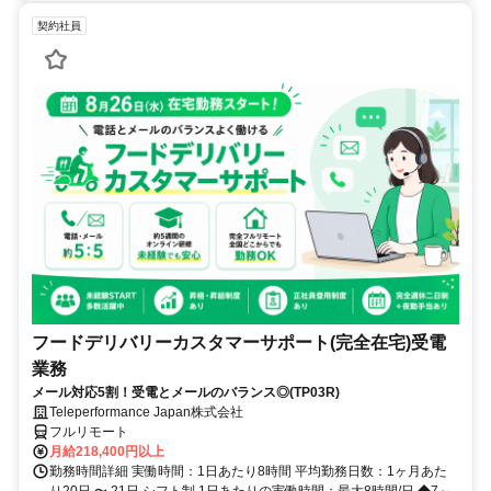
契約社員
フードデリバリーカスタマーサポート(完全在宅)受電
業務
メール対応5割！受電とメールのバランス◎(TP03R)
Teleperformance Japan株式会社
フルリモート
月給218,400円以上
勤務時間詳細 実働時間：1日あたり8時間 平均勤務日数：1ヶ月あた
り20日 〜 21日 シフト制 1日あたりの実働時間：最大8時間/日 ◆7～