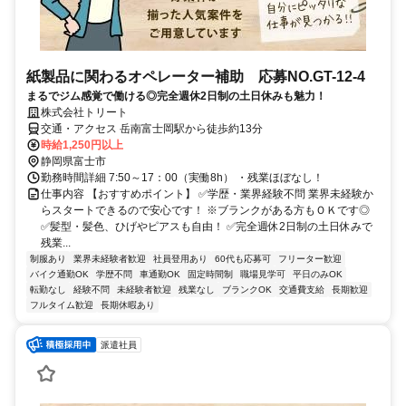
紙製品に関わるオペレーター補助 応募NO.GT-12-4
まるでジム感覚で働ける◎完全週休2日制の土日休みも魅力！
株式会社トリート
交通・アクセス 岳南富士岡駅から徒歩約13分
時給1,250円以上
静岡県富士市
勤務時間詳細 7:50～17：00（実働8h） ・残業ほぼなし！
仕事内容 【おすすめポイント】 ✅学歴・業界経験不問 業界未経験か
らスタートできるので安心です！ ※ブランクがある方もＯＫです◎
✅髪型・髪色、ひげやピアスも自由！ ✅完全週休2日制の土日休みで
残業...
制服あり
業界未経験者歓迎
社員登用あり
60代も応募可
フリーター歓迎
バイク通勤OK
学歴不問
車通勤OK
固定時間制
職場見学可
平日のみOK
転勤なし
経験不問
未経験者歓迎
残業なし
ブランクOK
交通費支給
長期歓迎
フルタイム歓迎
長期休暇あり
派遣社員