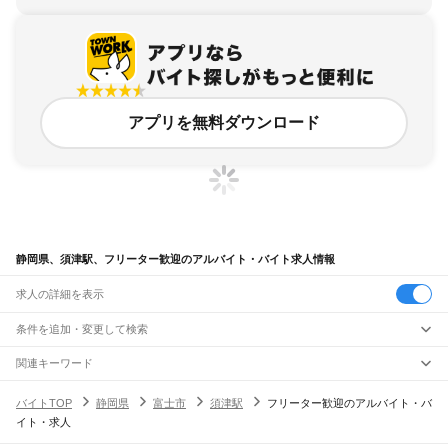
アプリを無料ダウンロード
静岡県、須津駅、フリーター歓迎のアルバイト・バイト求人情報
求人の詳細を表示
条件を追加・変更して検索
市区町村を追加・変更
関連キーワード
完全在宅ワーク 全国
シール貼り 在宅
現在地周辺
ガチャガチャ
犬カフェ
静岡県
駅を追加・変更
バイトTOP
静岡県
富士市
須津駅
フリーター歓迎のアルバイト・バ
静岡県
すべて
イト・求人
静岡市
すべて
職種を追加・変更
JR東海道本線(東京～熱海)
葵区
駿河区
清水区