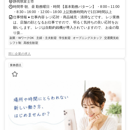
静岡県富士市
時間帯 朝、昼 勤務曜日・時間 【基本勤務パターン】 ・8:00～11:00
・8:30～16:00 ・12:00～18:00 上記勤務時間内で1日3時間以上
仕事情報 ● 仕事内容 レジ応対・商品補充・清掃などです。 レジ業務
は、店舗の顔となるお仕事ですので、 明るく気持ちの良い応対をお
願いします。 レジは自動釣銭機が導入されていますので、 お金の取
り扱...
副業・WワークOK
主婦・主夫歓迎
学生歓迎
オープニングスタッフ
交通費支給
シフト制
高校生歓迎
同じ企業の求人
業務委託