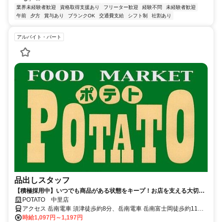
業界未経験者歓迎
資格取得支援あり
フリーター歓迎
経験不問
未経験者歓迎
午前
夕方
賞与あり
ブランクOK
交通費支給
シフト制
社割あり
アルバイト・パート
品出しスタッフ
【積極採用中】いつでも商品がある状態をキープ！お店を支える大切な
業務をおまかせします。
POTATO 中里店
アクセス 岳南電車 須津徒歩約8分、岳南電車 岳南富士岡徒歩約11
分、岳南電車 神谷徒歩約19分
時給1,097円～1,197円