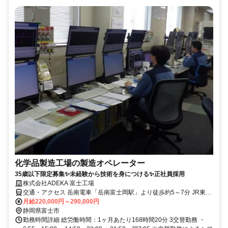
化学品製造工場の製造オペレーター
35歳以下限定募集✨未経験から技術を身につける✨正社員採用
株式会社ADEKA 富士工場
交通・アクセス 岳南電車「岳南富士岡駅」より徒歩約5～7分 JR東海
道本線「吉原駅」から車で約10分
月給220,000円～290,000円
静岡県富士市
勤務時間詳細 総労働時間：1ヶ月あたり168時間20分 3交替勤務 ・