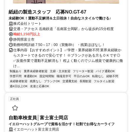
紙紐の製造スタッフ 応募NO.GT-67
未経験OK！運動不足解消＆土日祝休！自由なスタイルで働ける♪
株式会社トリート
交通・アクセス 岳南鉄道「岳南富士岡駅」から徒歩約15分程度
時給1,150円以上
静岡県富士市
勤務時間詳細 7:50～17：00（実働8h） ・残業ほぼなし！
仕事内容 【おすすめポイント】 ✅学歴・業界経験不問 業界未経験か
らスタートできるので安心です！ ※ブランクがある方もＯＫです◎
✅反復作業で運動不足解消も！ 程よく動くのでジム感覚で健康的に働
け...
制服あり
業界未経験者歓迎
主婦・主夫歓迎
フリーター歓迎
バイク通勤OK
学歴不問
車通勤OK
固定時間制
職場見学可
平日のみOK
転勤なし
経験不問
未経験者歓迎
残業なし
ブランクOK
交通費支給
長期歓迎
フルタイム歓迎
週4日以上OK
友達と応募OK
正社員
自動車検査員│富士富士岡店
イエローハットグループで資格を活かす！社割でお得なカーライフ
イエローハット富士富士岡店