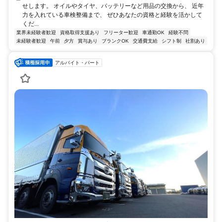
せします。 オイルやタイヤ、バッテリーなど用品の交換から、 近年
力を入れている車検整備まで、 ぜひあなたの資格と経験を活かして
くだ...
業界未経験者歓迎
資格取得支援あり
フリーター歓迎
車通勤OK
経験不問
未経験者歓迎
午前
夕方
賞与あり
ブランクOK
交通費支給
シフト制
社割あり
アルバイト・パート