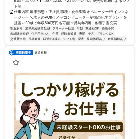
6:55～15:00 ・14:50～22:00 ・21:50～翌7:05 ※交替勤務によるシフ
ト制
仕事内容 雇用形態：正社員 職種：化学製造オペレーター/ラインマネ
ージャー ＼求人のPOINT／ ✅コンピューター制御の化学プラントを
担当 ✅30歳で年収600万円も可能 ✅賞与年2回・各種手当充実...
制服あり
業界未経験者歓迎
フリーター歓迎
早朝
車通勤OK
経験不問
未経験者歓迎
住宅手当あり
午前
経験者歓迎
夜間
夕方
ブランクOK
交通費支給
長期歓迎
駅近5分以内
シフト制
深夜
長期休暇あり
食事補助あり
派遣社員