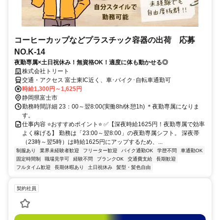
コーヒーカップなどプラスチック容器の出荷 応募
NO.K-14
夜勤専属×土日祝休み！無資格OK！適度に体も動かせる◎
株式会社トリート
交通・アクセス 富士東IC近く、車･バイク･自転車通勤可
時給1,300円～1,625円
静岡県富士市
勤務時間詳細 23：00～翌8:00(実働8h/休憩1h) ＊夜勤専属になりま
す。
仕事内容 ⭐おすすめポイント⭐ ✅【深夜時給1625円！夜勤専属で効率
よく稼げる】 勤務は「23:00～翌8:00」の夜勤専属シフト。 深夜帯
（23時～翌5時）は時給1625円にアップするため、...
制服あり
業界未経験者歓迎
フリーター歓迎
バイク通勤OK
学歴不問
車通勤OK
固定時間制
職場見学可
経験不問
ブランクOK
交通費支給
長期歓迎
フルタイム歓迎
長期休暇あり
土日祝休み
髪型・髪色自由
契約社員