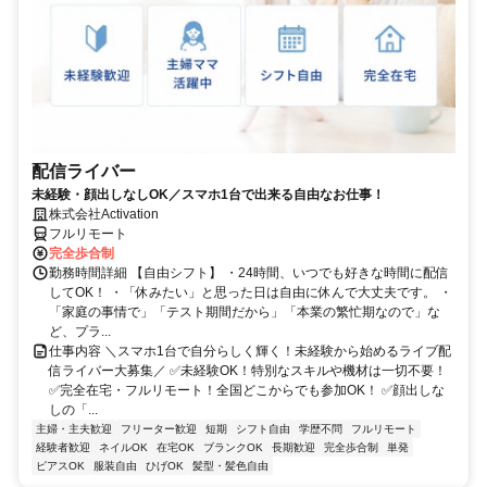
配信ライバー
未経験・顔出しなしOK／スマホ1台で出来る自由なお仕事！
株式会社Activation
フルリモート
完全歩合制
勤務時間詳細 【自由シフト】 ・24時間、いつでも好きな時間に配信
してOK！ ・「休みたい」と思った日は自由に休んで大丈夫です。 ・
「家庭の事情で」「テスト期間だから」「本業の繁忙期なので」な
ど、プラ...
仕事内容 ＼スマホ1台で自分らしく輝く！未経験から始めるライブ配
信ライバー大募集／ ✅未経験OK！特別なスキルや機材は一切不要！
✅完全在宅・フルリモート！全国どこからでも参加OK！ ✅顔出しな
しの「...
主婦・主夫歓迎
フリーター歓迎
短期
シフト自由
学歴不問
フルリモート
経験者歓迎
ネイルOK
在宅OK
ブランクOK
長期歓迎
完全歩合制
単発
ピアスOK
服装自由
ひげOK
髪型・髪色自由