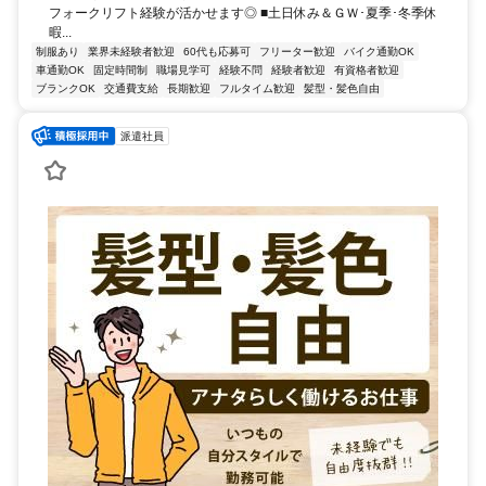
フォークリフト経験が活かせます◎ ■土日休み＆ＧＷ･夏季･冬季休
暇...
制服あり
業界未経験者歓迎
60代も応募可
フリーター歓迎
バイク通勤OK
車通勤OK
固定時間制
職場見学可
経験不問
経験者歓迎
有資格者歓迎
ブランクOK
交通費支給
長期歓迎
フルタイム歓迎
髪型・髪色自由
派遣社員