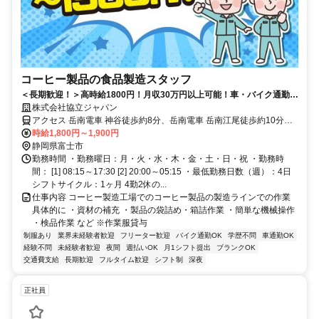
コーヒー製品の食品製造スタッフ
＜長期歓迎！＞高時給1800円！月収30万円以上可能！車・バイク通勤
OK！
株式会社協立ジャパン
アクセス 岳南電車 神谷徒歩約8分、岳南電車 岳南江尾徒歩約10分
車・バイク通勤OK（無料駐車場完備）
時給1,800円～1,900円
静岡県富士市
勤務時間 ・勤務曜日：月・火・水・木・金・土・日・祝 ・勤務時
間： [1] 08:15～17:30 [2] 20:00～05:15 ・最低勤務日数（週）：4日
シフトサイクル：1ヶ月 4勤2休の...
仕事内容 コーヒー製造工場でのコーヒー製品の製造ラインでの作業
具体的に ・資材の補充 ・製品の袋詰め・箱詰作業 ・簡単な機械操作
・検品作業 など ※作業服貸与
制服あり
業界未経験者歓迎
フリーター歓迎
バイク通勤OK
学歴不問
車通勤OK
経験不問
未経験者歓迎
夜間
週払いOK
月1シフト提出
ブランクOK
交通費支給
長期歓迎
フルタイム歓迎
シフト制
深夜
正社員