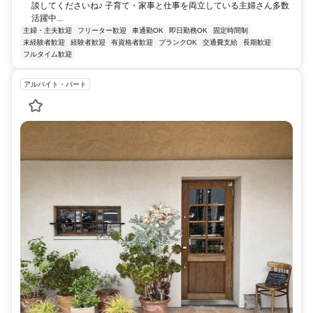
談してくださいね♪ 子育て・家事と仕事を両立している主婦さん多数
活躍中...
主婦・主夫歓迎
フリーター歓迎
車通勤OK
即日勤務OK
固定時間制
未経験者歓迎
経験者歓迎
有資格者歓迎
ブランクOK
交通費支給
長期歓迎
フルタイム歓迎
アルバイト・パート