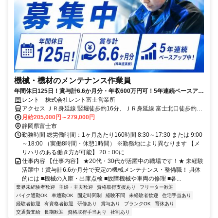
機械・機材のメンテナンス作業員
年間休日125日！賞与計6.6か月分・年収600万円可！5年連続ベースアッ
プ、資格取得支援充実の整備職
レント 株式会社レント富士営業所
アクセス ＪＲ身延線 竪堀徒歩約16分、ＪＲ身延線 富士北口徒歩約25
分、ＪＲ東海道本線 富士北口徒歩約25分 「富士IC」から車で約10分
月給205,000円～279,000円
「柚木駅」から徒歩約10分※車・バイク通勤OK
静岡県富士市
勤務時間 総労働時間：1ヶ月あたり160時間 8:30～17:30 または 9:00
～18:00 （実働8時間・休憩1時間） ※勤務地により異なります 【メ
リハリのある働き方が可能】 20：00に...
仕事内容 【仕事内容】 ★20代・30代が活躍中の職場です！★ 未経験
活躍中！賞与計6.6か月分で安定の機械メンテナンス・整備職！ 具体
的には ■機械の入庫・出庫点検 ■故障機械や車両の修理 ■各...
業界未経験者歓迎
主婦・主夫歓迎
資格取得支援あり
フリーター歓迎
バイク通勤OK
車通勤OK
固定時間制
経験不問
未経験者歓迎
住宅手当あり
経験者歓迎
有資格者歓迎
研修あり
賞与あり
ブランクOK
育休あり
交通費支給
長期歓迎
資格取得手当あり
社割あり