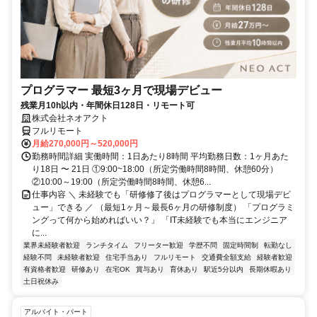
プログラマー 最短3ヶ月で現場デビュー
残業月10h以内・年間休日128日・リモート可
株式会社ネオアクト
フルリモート
月給270,000円～520,000円
勤務時間詳細 実働時間：1日あたり8時間 平均勤務日数：1ヶ月あた
り18日 〜 21日 ①9:00~18:00（所定労働時間8時間、休憩60分）
②10:00～19:00（所定労働時間8時間、休憩6...
仕事内容 ＼ 未経験でも「研修修了後はプログラマーとして現場デビ
ュー」できる ／ （最短1ヶ月～最長6ヶ月の研修制度） 「プログラミ
ングって何から始めればいい？」 「IT未経験でも本当にエンジニア
に...
業界未経験者歓迎
ランチタイム
フリーター歓迎
学歴不問
固定時間制
転勤なし
経験不問
未経験者歓迎
住宅手当あり
フルリモート
交通費全額支給
経験者歓迎
有資格者歓迎
研修あり
在宅OK
賞与あり
育休あり
駅近5分以内
長期休暇あり
土日祝休み
アルバイト・パート