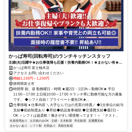
かっぱ寿司(回転寿司)のランチキッチンスタッフ
主婦(夫)活躍中★お仕事復帰も応援！扶養内勤務OK！★まかない有★短
時間OK★履歴書不要
かっぱ寿司 富士柚木店
アクセス お問い合わせください
時給1,130円～1,230円
静岡県富士市
時間帯 朝、昼 勤務曜日・時間 ★週2日・1日3h～勤務OK★ 平日
11:00～17:00 土日祝10:00～17:00 ※ランチ帯に勤務可能な方の募集
です。 ◆シフト自由！プライベート優先OK★...
仕事情報 ● 仕事内容 ＼大手ならではの充実の待遇／ ◆1分単位の給与
支給◆前給制度あり ◆昇給◆絶品食事補助 ◆交通費支給◆週2日～
OK ＜シフトは超柔軟！働きやすい環境整ってます！＞ 「テスト...
社員登用あり
土日祝のみOK
主婦・主夫歓迎
学生歓迎
交通費支給
まかないあり
シフト制
社割あり
高校生歓迎