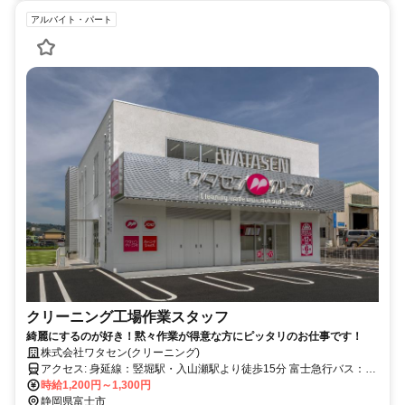
アルバイト・パート
クリーニング工場作業スタッフ
綺麗にするのが好き！黙々作業が得意な方にピッタリのお仕事です！
株式会社ワタセン(クリーニング)
アクセス: 身延線：竪堀駅・入山瀬駅より徒歩15分 富士急行バス：中
桁入口より徒歩5分
時給1,200円～1,300円
静岡県富士市