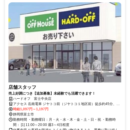
店舗スタッフ
売上好調につき【追加募集】未経験でも活躍できます！
ハードオフ 富士中央店
アクセス 岳南電車 ジヤトコ前（ジヤトコ１地区前）徒歩約45分、岳
南電車 吉原本町徒歩約44分、ＪＲ身延線 竪堀徒歩約16分
時給1,097円～1,197円
静岡県富士市
勤務時間 ・勤務曜日：月・火・水・木・金・土・日・祝 ・勤務時
間： [1] 11:00～20:00 週3～4日程度
仕事内容 お客様が気持ちよくお買い物できるよう、業務に取り組ん