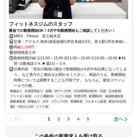
フィットネスジムのスタッフ
最短での勤務開始OK！4月中旬勤務開始もご相談してください！
MIRA Fitness 富士柚木店
交通・アクセス 柚木(身延線)駅(JR在来線)13分、富士駅(JR在来線)13
分
時給1,150円
静岡県富士市
勤務時間詳細 Ⓐ11:00～15:00 Ⓑ11:00～20:00 Ⓒ16:00～20:00 ▶時
間･日数相談ＯＫ ▶週2日～ＯＫ
仕事内容 「現在の職場の都合で勤務開始が4月中旬以降になってしま
う」 など貴方のご都合をお聞かせください。 相談のうえ、勤務開始
時期については調整することも可能です。 もちろん、最短スケジュ
ールでの勤...
制服あり
社員登用あり
副業・WワークOK
1日4時間以内OK
主婦・主夫歓迎
フリーター歓迎
バイク通勤OK
シフト自由
学歴不問
車通勤OK
未経験者歓迎
経験者歓迎
研修あり
夕方
ブランクOK
長期歓迎
フルタイム歓迎
駅近5分以内
週2・3日からOK
シフト制
前へ
次へ
1
2
3
4
5
この条件の新着求人を受け取る