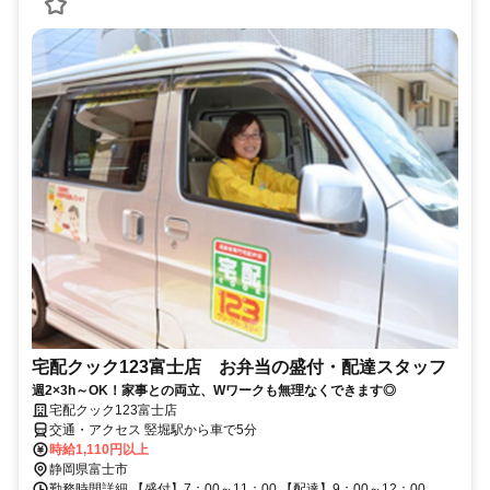
宅配クック123富士店 お弁当の盛付・配達スタッフ
週2×3h～OK！家事との両立、Wワークも無理なくできます◎
宅配クック123富士店
交通・アクセス 竪堀駅から車で5分
時給1,110円以上
静岡県富士市
勤務時間詳細 【盛付】7：00～11：00 【配達】9：00～12：00、