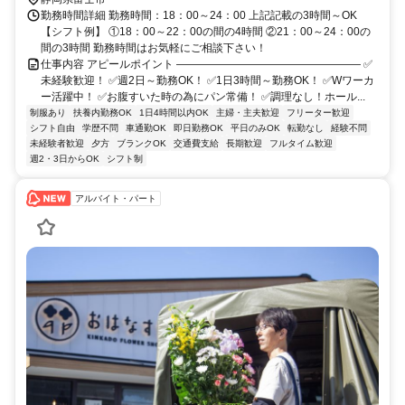
勤務時間詳細 勤務時間：18：00～24：00 上記記載の3時間～OK
【シフト例】 ①18：00～22：00の間の4時間 ②21：00～24：00の
間の3時間 勤務時間はお気軽にご相談下さい！
仕事内容 アピールポイント ――――――――――――――――― ✅
未経験歓迎！ ✅週2日～勤務OK！ ✅1日3時間～勤務OK！ ✅Wワーカ
ー活躍中！ ✅お腹すいた時の為にパン常備！ ✅調理なし！ホール...
制服あり
扶養内勤務OK
1日4時間以内OK
主婦・主夫歓迎
フリーター歓迎
シフト自由
学歴不問
車通勤OK
即日勤務OK
平日のみOK
転勤なし
経験不問
未経験者歓迎
夕方
ブランクOK
交通費支給
長期歓迎
フルタイム歓迎
週2・3日からOK
シフト制
アルバイト・パート