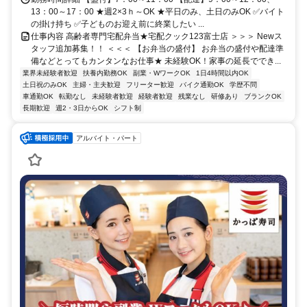
13：00～17：00 ★週2×3ｈ～OK ★平日のみ、土日のみOK ✅バイト
の掛け持ち ✅子どものお迎え前に終業したい ...
仕事内容 高齢者専門宅配弁当★宅配クック123富士店 ＞＞＞ Newス
タッフ追加募集！！ ＜＜＜ 【お弁当の盛付】 お弁当の盛付や配達準
備などとってもカンタンなお仕事★ 未経験OK！家事の延長ででき...
業界未経験者歓迎
扶養内勤務OK
副業・WワークOK
1日4時間以内OK
土日祝のみOK
主婦・主夫歓迎
フリーター歓迎
バイク通勤OK
学歴不問
車通勤OK
転勤なし
未経験者歓迎
経験者歓迎
残業なし
研修あり
ブランクOK
長期歓迎
週2・3日からOK
シフト制
アルバイト・パート