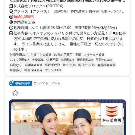
＼土日休み！月収22万円以上可能／国籍問わず幅広い世代が活躍中★空
調機部品の組立スタッフ＠富士市横割！時給1350円＆日払いOK♪即日入
株式会社プロテクス(PROTEX)
社可能！履歴書&来社不要のかんたんWEB面接OK！（PH）PHT/№F18
アクセス 【アクセス】 【勤務地】 静岡県富士市横割 ※車・バイク・
自転車通勤OK 【株式会社プロテクス 富士事務所】 静岡県富士市加島
時給1,350円
町3-7 クボタビル2階
静岡県富士市
勤務時間・シフト詳細 08:30~17:00（実働7時間25分/休憩65分）
仕事内容 ＼オンオフのメリハリを付けて働きたい方必見！／ ■お仕事
内容 工場内で空調機に使われる部品の組立、検査のお仕事になりま
す。 ライン作業ではありません。 複雑な工程は一切ないのですぐに
お仕事...
社員登用あり
主婦・主夫歓迎
60代も応募可
長期
フリーター歓迎
バイク通勤OK
大量募集
学歴不問
車通勤OK
即日勤務OK
平日のみOK
転勤なし
未経験者歓迎
経験者歓迎
週払いOK
即日払いOK
有資格者歓迎
研修あり
社会保険完備
ブランクOK
アルバイト・パート