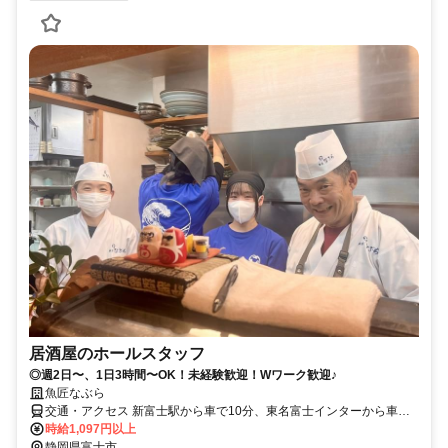
居酒屋のホールスタッフ
◎週2日〜、1日3時間〜OK！未経験歓迎！Wワーク歓迎♪
魚匠なぶら
交通・アクセス 新富士駅から車で10分、東名富士インターから車で5
分
時給1,097円以上
静岡県富士市