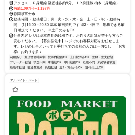
アクセス ＪＲ身延線 竪堀徒歩約9分、ＪＲ身延線 柚木（身延線）徒
歩約15分、ＪＲ東海道本線 富士北口徒歩約32分
時給1,097円～1,197円
静岡県富士市
勤務時間 ・勤務曜日：月・火・水・木・金・土・日・祝 ・勤務時
間： [1] 16:00～20:30 基本 曜日契約です 週3～4日で、勤務できる曜
日 教えてください。 ※土日のみもOK
仕事内容 レジは基本自動釣銭機です。お釣りの計算が苦手な方もご
安心ください。 【募集強化中】レジでのお客様対応をお任せしま
す。レジの仕事といっても手打ちでの金額の入力は一切なし！「お客
様にお釣りを多く...
制服あり
変形労働時間制
扶養内勤務OK
土日祝のみOK
主婦・主夫歓迎
フリーター歓迎
学歴不問
車通勤OK
即日勤務OK
経験不問
未経験者歓迎
経験者歓迎
交通費支給
長期歓迎
週2・3日からOK
週4日以上OK
アルバイト・パート