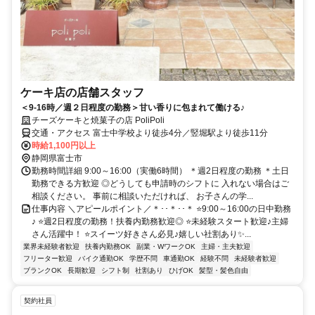
ケーキ店の店舗スタッフ
＜9-16時／週２日程度の勤務＞甘い香りに包まれて働ける♪
チーズケーキと焼菓子の店 PoliPoli
交通・アクセス 富士中学校より徒歩4分／竪堀駅より徒歩11分
時給1,100円以上
静岡県富士市
勤務時間詳細 9:00～16:00（実働6時間） ＊週2日程度の勤務 ＊土日
勤務できる方歓迎 ◎どうしても申請時のシフトに 入れない場合はご
相談ください。 事前に相談いただければ、 お子さんの学...
仕事内容 ＼アピールポイント／＊･･＊･･＊ ⭐9:00～16:00の日中勤務
♪ ⭐週2日程度の勤務！扶養内勤務歓迎◎ ⭐未経験スタート歓迎♪主婦
さん活躍中！ ⭐スイーツ好きさん必見♪嬉しい社割あり✨...
業界未経験者歓迎
扶養内勤務OK
副業・WワークOK
主婦・主夫歓迎
フリーター歓迎
バイク通勤OK
学歴不問
車通勤OK
経験不問
未経験者歓迎
ブランクOK
長期歓迎
シフト制
社割あり
ひげOK
髪型・髪色自由
契約社員