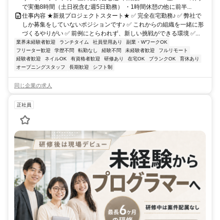
で実働8時間（土日祝含む週5日勤務） ・1時間休憩の他に前半...
仕事内容 ★新規プロジェクトスタート★ ✅ 完全在宅勤務♪ ✅ 弊社で
しか募集をしていないポジションです♪ ✅ これからの組織を一緒に形
づくるやりがい ✅ 前例にとらわれず、新しい挑戦ができる環境 ✅...
業界未経験者歓迎
ランチタイム
社員登用あり
副業・WワークOK
フリーター歓迎
学歴不問
転勤なし
経験不問
未経験者歓迎
フルリモート
経験者歓迎
ネイルOK
有資格者歓迎
研修あり
在宅OK
ブランクOK
育休あり
オープニングスタッフ
長期歓迎
シフト制
同じ企業の求人
正社員