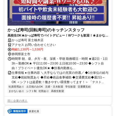
かっぱ寿司(回転寿司)のキッチンスタッフ
高校生OK★かっぱ寿司でバイトデビュー！Wワークも歓迎！★まかない
有★短時間OK★履歴書不要
かっぱ寿司 富士柚木店
アクセス お問い合わせください
時給1,130円～1,538円
静岡県富士市
時間帯 朝、昼、夕方・夜、深夜・早朝 勤務曜日・時間 ★週2日・1日
3h～勤務OK★ 平日11:00～23:00 土日祝10:00～23:00 ◆シフト自
由！プライベート優先OK★ ◆扶養内勤務も...
仕事情報 ● 仕事内容 ＼大手ならではの充実の待遇／ ◆1分単位の給与
支給◆前給制度あり ◆昇給◆絶品食事補助 ◆交通費支給◆週2日～
OK ＜シフトは超柔軟！働きやすい環境整ってます！＞ 「テスト...
社員登用あり
土日祝のみOK
主婦・主夫歓迎
学生歓迎
交通費支給
まかないあり
シフト制
社割あり
高校生歓迎
同じ企業の求人
派遣社員