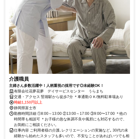
介護職員
主婦さん多数活躍中！人柄重視の採用です◎未経験OK！
有限会社花夢花夢 デイサービスセンター うらまち
交通・アクセス 竪堀駅から徒歩7分 ＊車通勤ＯＫ/無料駐車場あり
時給1,150円以上
静岡県富士市
勤務時間詳細 ①8:00～13:00 ②13:00～17:00 ③9:00〜17:00 ＊他の
時間帯も相談可 ＊お子様の急な体調不良や風邪にも対応するので、
お気軽にご相談ください。
仕事内容 ご利用者様の介護､レクリエーションの実施など｡ 30代の未
経験から始めたスタッフも多いので、不安なことがあればいつでも相