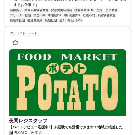
するお仕事です...
制服あり
業界未経験者歓迎
変形労働時間制
扶養内勤務OK
主婦・主夫歓迎
フリーター歓迎
学歴不問
車通勤OK
即日勤務OK
経験不問
未経験者歓迎
経験者歓迎
交通費支給
長期歓迎
週2・3日からOK
アルバイト・パート
夜間レジスタッフ
【バイトデビュー応援中♪】未経験でも活躍できます！地域に根差した当
店で、店舗スタッフをお任せします
POTATO 岩本店