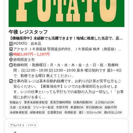
午後 レジスタッフ
【積極採用中】未経験でも活躍できます！地域に根差した当店で、店舗
スタッフをお任せします！
POTATO 岩本店
アクセス ＪＲ身延線 竪堀徒歩約9分、ＪＲ身延線 柚木（身延線）徒
歩約15分、ＪＲ東海道本線 富士北口徒歩約32分
時給1,097円～1,197円
静岡県富士市
勤務時間 ・勤務曜日：月・火・水・木・金・土・日・祝 ・勤務時
間： [1] 12:00～16:00 [2] 13:00～16:00 基本 曜日契約です 週3～4日
で、勤務できる曜日 教えてください...
仕事内容 レジは基本自動釣銭機です。お釣りの計算が苦手な方もご
安心ください。 【募集強化中】レジでのお客様対応をお任せしま
す。レジの仕事といっても手打ちでの金額の入力は一切なし！「お客
様にお釣りを多く...
制服あり
業界未経験者歓迎
変形労働時間制
扶養内勤務OK
土日祝のみOK
主婦・主夫歓迎
フリーター歓迎
学歴不問
車通勤OK
即日勤務OK
経験不問
未経験者歓迎
経験者歓迎
交通費支給
長期歓迎
週2・3日からOK
週4日以上OK
アルバイト・パート