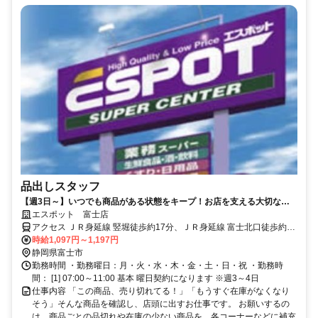
品出しスタッフ
【週3日～】いつでも商品がある状態をキープ！お店を支える大切な業
務をおまかせします。
エスポット 富士店
アクセス ＪＲ身延線 竪堀徒歩約17分、ＪＲ身延線 富士北口徒歩約27
分、ＪＲ東海道本線 富士北口徒歩約27分
時給1,097円～1,197円
静岡県富士市
勤務時間 ・勤務曜日：月・火・水・木・金・土・日・祝 ・勤務時
間： [1] 07:00～11:00 基本 曜日契約になります ※週3～4日
仕事内容 「この商品、売り切れてる！」「もうすぐ在庫がなくなり
そう」そんな商品を確認し、店頭に出すお仕事です。 お願いするの
は、商品ごとの品切れや在庫の少ない商品を、各コーナーなどに補充