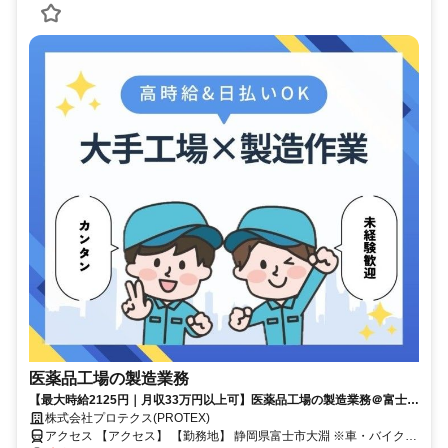
医薬品工場の製造業務
【最大時給2125円｜月収33万円以上可】医薬品工場の製造業務＠富士市
大淵｜20～50代の男女活躍中＊交通費支給＋日払いOK！履歴書&来社
株式会社プロテクス(PROTEX)
不要のかんたんWEB面接OK！（PH）(PHT)/№F25
アクセス 【アクセス】 【勤務地】 静岡県富士市大淵 ※車・バイク・