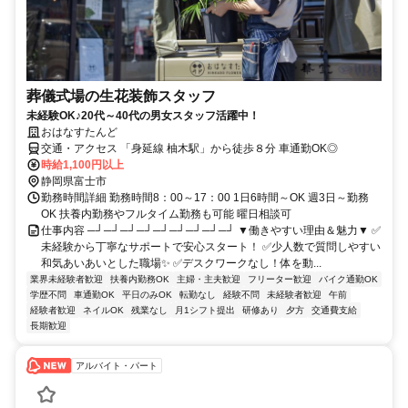
葬儀式場の生花装飾スタッフ
未経験OK♪20代～40代の男女スタッフ活躍中！
おはなすたんど
交通・アクセス 「身延線 柚木駅」から徒歩８分 車通勤OK◎
時給1,100円以上
静岡県富士市
勤務時間詳細 勤務時間8：00～17：00 1日6時間～OK 週3日～勤務
OK 扶養内勤務やフルタイム勤務も可能 曜日相談可
仕事内容 ─┘─┘─┘─┘─┘─┘─┘─┘─┘ ▼働きやすい理由＆魅力▼ ✅
未経験から丁寧なサポートで安心スタート！ ✅少人数で質問しやすい
和気あいあいとした職場✨ ✅デスクワークなし！体を動...
業界未経験者歓迎
扶養内勤務OK
主婦・主夫歓迎
フリーター歓迎
バイク通勤OK
学歴不問
車通勤OK
平日のみOK
転勤なし
経験不問
未経験者歓迎
午前
経験者歓迎
ネイルOK
残業なし
月1シフト提出
研修あり
夕方
交通費支給
長期歓迎
アルバイト・パート