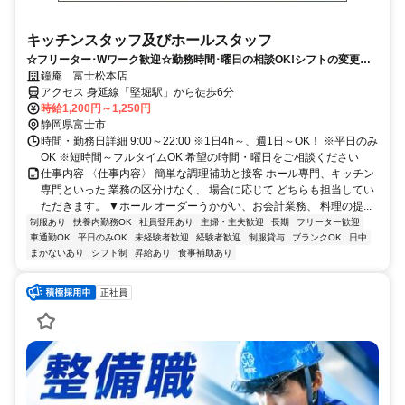
キッチンスタッフ及びホールスタッフ
☆フリーター･Wワーク歓迎☆勤務時間･曜日の相談OK!シフトの変更も
柔軟対応◎うれしい昇給＆食事補助あり♪
鐘庵 富士松本店
アクセス 身延線「堅堀駅」から徒歩6分
時給1,200円～1,250円
静岡県富士市
時間・勤務日詳細 9:00～22:00 ※1日4h～、週1日～OK！ ※平日のみ
OK ※短時間～フルタイムOK 希望の時間・曜日をご相談ください
仕事内容 〈仕事内容〉 簡単な調理補助と接客 ホール専門、キッチン
専門といった 業務の区分けなく、 場合に応じて どちらも担当してい
ただきます。 ▼ホール オーダーうかがい、お会計業務、 料理の提...
制服あり
扶養内勤務OK
社員登用あり
主婦・主夫歓迎
長期
フリーター歓迎
車通勤OK
平日のみOK
未経験者歓迎
経験者歓迎
制服貸与
ブランクOK
日中
まかないあり
シフト制
昇給あり
食事補助あり
正社員