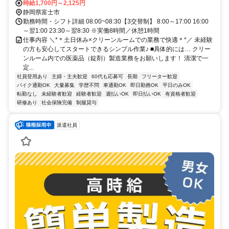
自転車通勤OK 【株式会社プロテクス 富士事務所】 静岡県富士市加島
時給1,700円～2,125円
町3-7 クボタビル2階
静岡県富士市
勤務時間・シフト詳細 08:00~08:30【3交替制】 8:00～17:00 16:00
～翌1:00 23:30～翌8:30 ※実働8時間／休憩1時間
仕事内容 ＼*＊土日休み×クリーンルームでの業務で快適＊*／ 未経験
の方も安心してスタートできるシンプル作業♪ ■具体的には… クリー
ンルーム内での医薬品（錠剤）製造業務をお願いします！ 清潔で一
定...
社員登用あり
主婦・主夫歓迎
60代も応募可
長期
フリーター歓迎
バイク通勤OK
大量募集
学歴不問
車通勤OK
即日勤務OK
平日のみOK
転勤なし
未経験者歓迎
経験者歓迎
週払いOK
即日払いOK
有資格者歓迎
研修あり
社会保険完備
制服貸与
派遣社員