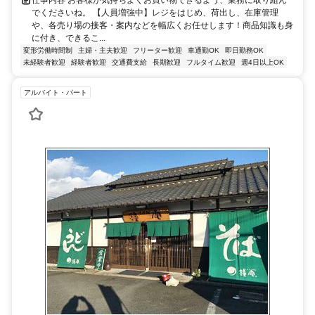
でくださいね。 【人員増強中】レジをはじめ、荷出し、在庫管理
や、各売り場の接客・案内などを幅広くお任せします！商品知識も身
に付き、できるこ...
変形労働時間制
主婦・主夫歓迎
フリーター歓迎
車通勤OK
即日勤務OK
未経験者歓迎
経験者歓迎
交通費支給
長期歓迎
フルタイム歓迎
週4日以上OK
アルバイト・パート