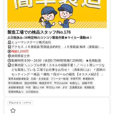
製造工場での検品スタッフ/No.176
土日祝休み♪16時定時のコツコツ製造作業★マイカー通勤ok！
ヒューマンステージ株式会社
アクセス ＪＲ身延線 竪堀徒歩約8分、ＪＲ身延線 柚木（身延線）徒
歩約14分、ＪＲ東海道本線 富士北口徒歩約31分
時給1,200円
静岡県富士市
勤務時間 8:00～16:00（休憩0.75時間/実働7.25時間） ★長期歓迎
仕事内容 ＼シンプル作業！スキルや経験不要！／ ペット用シーツな
どを製造している 工場でお仕事をお任せ！ （具体的には） ＊資材の
セッティング ＊検品 ＊梱包 ＊段ボールの補充 【オススメ紹介】 ...
業界未経験者歓迎
主婦・主夫歓迎
フリーター歓迎
学歴不問
車通勤OK
即日勤務OK
固定時間制
職場見学可
平日のみOK
転勤なし
経験不問
未経験者歓迎
午前
週払いOK
即日払いOK
夕方
交通費支給
長期歓迎
長期休暇あり
土日祝休み
アルバイト・パート