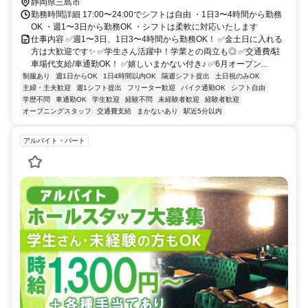
静岡県三島市
勤務時間詳細 17:00〜24:00でシフトは自由 ・1日3〜4時間から勤務
OK ・週1〜3日から勤務OK ・シフトは柔軟に対応いたします
仕事内容 ✅週1〜3日、1日3〜4時間から勤務OK！ ✅金土日に入れる
方は大歓迎です✨ ✅学生さん活躍中！学業との両立も◎ ✅交通費/駐
車場代支給/車通勤OK！ ✅嬉しいまかない付き♪ ✅6月オープン...
制服あり
週1日からOK
1日4時間以内OK
隔週シフト提出
土日祝のみOK
主婦・主夫歓迎
週1シフト提出
フリーター歓迎
バイク通勤OK
シフト自由
学歴不問
車通勤OK
学生歓迎
経験不問
未経験者歓迎
経験者歓迎
オープニングスタッフ
交通費支給
まかないあり
駅近5分以内
アルバイト・パート