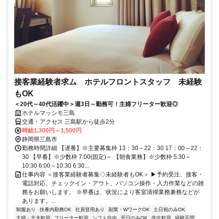
接客業経験者求ム ホテルフロントスタッフ 未経験
もOK
＜20代～40代活躍中＞週3日～勤務可！主婦フリーター歓迎◎
ホテルマッシモ三島
交通・アクセス 三島駅から徒歩2分
時給1,300円～1,500円
静岡県三島市
勤務時間詳細 【遅番】※主要募集枠 13：30～22：30 17：00～22：
30 【早番】※少数枠 7:00(固定)～ 【朝食業務】※少数枠 5:30～
10:30 6:00～10:30 6:30...
仕事内容 ＜接客業経験者募集◇未経験者もOK＞ ▶予約受注、接客・
電話対応、チェックイン・アウト、パソコン操作・入力作業などの雑
務をお願いします。 ※早番は、状況により客室清掃業務兼務などが
あります。...
制服あり
扶養内勤務OK
社員登用あり
副業・WワークOK
土日祝のみOK
主婦・主夫歓迎
フリーター歓迎
シフト自由
平日のみOK
学生歓迎
経験不問