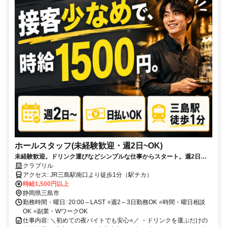
ホールスタッフ(未経験歓迎・週2日~OK)
未経験歓迎。ドリンク運びなどシンプルな仕事からスタート。週2日
～・Wワークも歓迎！高時給1500円。接客少なめだから、夜バイトが初
クラブリル
めての方も安心✨
アクセス: JR三島駅南口より徒歩1分（駅チカ）
時給1,500円以上
静岡県三島市
勤務時間・曜日: 20:00～LAST ⭐週2～3日勤務OK ⭐時間・曜日相談
OK ⭐副業・WワークOK
仕事内容: ＼初めての夜バイトでも安心⭐／ ・ドリンクを運ぶだけの