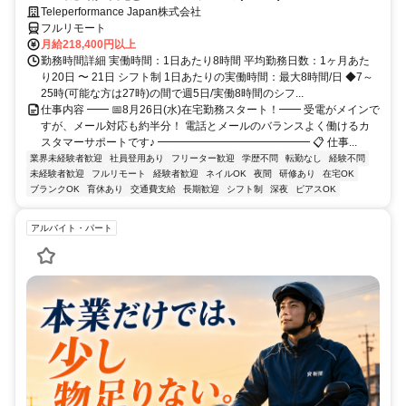
Teleperformance Japan株式会社
フルリモート
月給218,400円以上
勤務時間詳細 実働時間：1日あたり8時間 平均勤務日数：1ヶ月あた
り20日 〜 21日 シフト制 1日あたりの実働時間：最大8時間/日 ◆7～
25時(可能な方は27時)の間で週5日/実働8時間のシフ...
仕事内容 ━━ 📅8月26日(水)在宅勤務スタート！━━ 受電がメインで
すが、メール対応も約半分！ 電話とメールのバランスよく働けるカ
スタマーサポートです♪ ━━━━━━━━━━━━━━ 📋 仕事...
業界未経験者歓迎
社員登用あり
フリーター歓迎
学歴不問
転勤なし
経験不問
未経験者歓迎
フルリモート
経験者歓迎
ネイルOK
夜間
研修あり
在宅OK
ブランクOK
育休あり
交通費支給
長期歓迎
シフト制
深夜
ピアスOK
アルバイト・パート