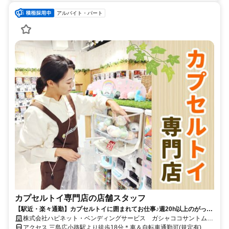
アルバイト・パート
カプセルトイ専門店の店舗スタッフ
【駅近・楽々通勤】カプセルトイに囲まれてお仕事♪週20h以上のがっつ
り働けるシフトです◎髪色自由・ネイル＆ピアスOK
株式会社ハピネット・ベンディングサービス ガシャココサントムー
ン柿田川
アクセス 三島広小路駅より徒歩18分＊車＆自転車通勤可(規定有) ★