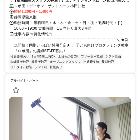
＼【新規開校スタッフ大募集！】エディオンサントムーン柿田川校のプ
ログラミング教室スタッフ（未経験でもＯＫ）／
ロボ団エディオン サントムーン柿田川校
時給1,200円～1,400円
静岡県駿東郡
勤務時間 ・勤務曜日：水・木・金・土・日・祝 ・勤務時間： [1]
10:00～19:00 実働時間：1日当たり最大8時間
仕事内容 ☆募集情報☆
⌒⌒⌒⌒⌒⌒⌒⌒⌒⌒⌒⌒⌒⌒⌒⌒⌒⌒⌒⌒⌒⌒⌒⌒⌒⌒⌒ ＼ ★新
規開校！同期いっぱい採用予定★ ／ 子ども向けプログラミング教室
「ロボ団」の講師STAFF募集！ ………………...
社員登用あり
1日4時間以内OK
土日祝のみOK
フリーター歓迎
シフト自由
未経験者歓迎
経験者歓迎
オープニングスタッフ
交通費支給
長期歓迎
フルタイム歓迎
シフト制
社割あり
アルバイト・パート