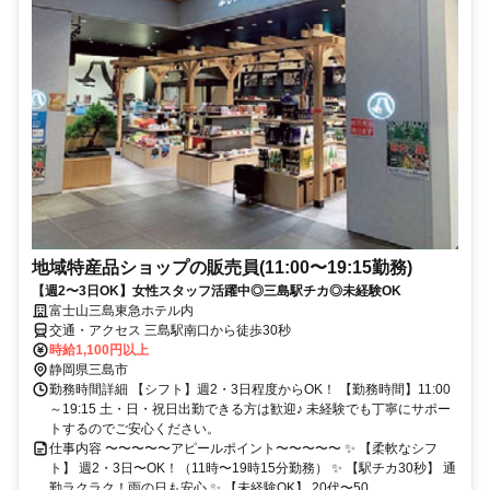
地域特産品ショップの販売員(11:00〜19:15勤務)
【週2〜3日OK】女性スタッフ活躍中◎三島駅チカ◎未経験OK
富士山三島東急ホテル内
交通・アクセス 三島駅南口から徒歩30秒
時給1,100円以上
静岡県三島市
勤務時間詳細 【シフト】週2・3日程度からOK！ 【勤務時間】11:00
～19:15 土・日・祝日出勤できる方は歓迎♪ 未経験でも丁寧にサポー
トするのでご安心ください。
仕事内容 〜〜〜〜〜アピールポイント〜〜〜〜〜 ✨ 【柔軟なシフ
ト】 週2・3日〜OK！（11時〜19時15分勤務） ✨ 【駅チカ30秒】 通
勤ラクラク！雨の日も安心 ✨ 【未経験OK】 20代〜50...