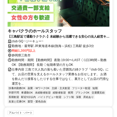
キャバクラのホールスタッフ
【三島駅近で通勤ラクラク♪】未経験から活躍できる安心の法人経営キャ
バクラ！ホールスタッフ大募集！
club GQ ~ジーキュー~
勤務地・最寄駅 JR東海道本線(熱海～浜松) 三島駅 徒歩3分
時給1,300円以上
静岡県三島市
勤務時間・期間 【勤務時間】 夜勤 19:00〜LAST ◇1日3時間～勤務
OK 【勤務期間】 長期 ◇短期希望の方もOK
仕事内容 三島で大人気の落ち着いた雰囲気の姉クラブ『club GQ』に
て、お店の営業を支えるホールスタッフ業務をお任せします。 お酒
を飲んだり接客をしたりする仕事ではなく、裏方としてお店の円滑な
運営を...
扶養内勤務OK
副業・WワークOK
主婦・主夫歓迎
フリーター歓迎
短期
学歴不問
車通勤OK
未経験者歓迎
経験者歓迎
夜間
ブランクOK
交通費支給
長期歓迎
駅近5分以内
バイトデビュー歓迎
シフト制
深夜
昇給あり
友達と応募OK
髪型・髪色自由
アルバイト・パート