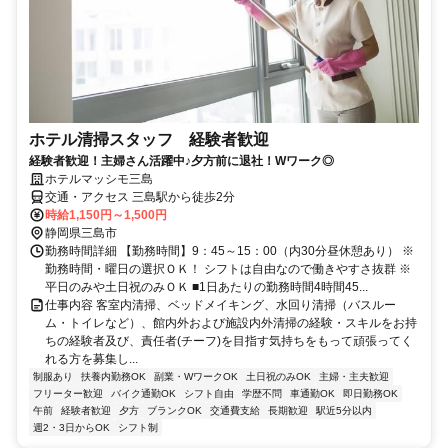
ホテル清掃スタッフ 経験者歓迎
経験者歓迎！主婦さん活躍中♪夕方前に退社！Wワーク◎
ホテルマッシモ三島
交通・アクセス 三島駅から徒歩2分
時給1,150円～1,500円
静岡県三島市
勤務時間詳細 【勤務時間】9：45～15：00（内30分昼休憩あり） ※
勤務時間・曜日の選択ＯＫ！ シフトは自由なので働きやすさ抜群 ※
平日のみや土日祝のみＯＫ ■1日あたりの勤務時間4時間45...
仕事内容 客室内清掃、ベッドメイキング、水回り清掃（バスルー
ム・トイレなど）、館内外および施設内外清掃の経験・スキルをお持
ちの経験者及び、責任者(チーフ)を目指す気持ちをもって頑張ってく
れる方を募集し...
制服あり
扶養内勤務OK
副業・WワークOK
土日祝のみOK
主婦・主夫歓迎
フリーター歓迎
バイク通勤OK
シフト自由
学歴不問
車通勤OK
即日勤務OK
午前
経験者歓迎
夕方
ブランクOK
交通費支給
長期歓迎
駅近5分以内
週2・3日からOK
シフト制