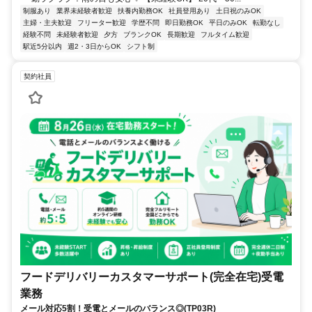
制服あり
業界未経験者歓迎
扶養内勤務OK
社員登用あり
土日祝のみOK
主婦・主夫歓迎
フリーター歓迎
学歴不問
即日勤務OK
平日のみOK
転勤なし
経験不問
未経験者歓迎
夕方
ブランクOK
長期歓迎
フルタイム歓迎
駅近5分以内
週2・3日からOK
シフト制
契約社員
フードデリバリーカスタマーサポート(完全在宅)受電
業務
メール対応5割！受電とメールのバランス◎(TP03R)