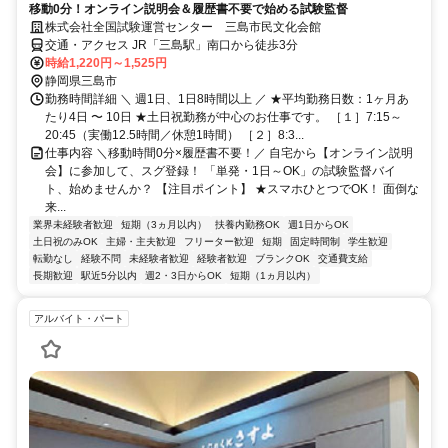
移動0分！オンライン説明会＆履歴書不要で始める試験監督
株式会社全国試験運営センター 三島市民文化会館
交通・アクセス JR「三島駅」南口から徒歩3分
時給1,220円～1,525円
静岡県三島市
勤務時間詳細 ＼ 週1日、1日8時間以上 ／ ★平均勤務日数：1ヶ月あ
たり4日 〜 10日 ★土日祝勤務が中心のお仕事です。 ［１］7:15～
20:45（実働12.5時間／休憩1時間） ［２］8:3...
仕事内容 ＼移動時間0分×履歴書不要！／ 自宅から【オンライン説明
会】に参加して、スグ登録！ 「単発・1日～OK」の試験監督バイ
ト、始めませんか？ 【注目ポイント】 ★スマホひとつでOK！ 面倒な
来...
業界未経験者歓迎
短期（3ヵ月以内）
扶養内勤務OK
週1日からOK
土日祝のみOK
主婦・主夫歓迎
フリーター歓迎
短期
固定時間制
学生歓迎
転勤なし
経験不問
未経験者歓迎
経験者歓迎
ブランクOK
交通費支給
長期歓迎
駅近5分以内
週2・3日からOK
短期（1ヵ月以内）
アルバイト・パート