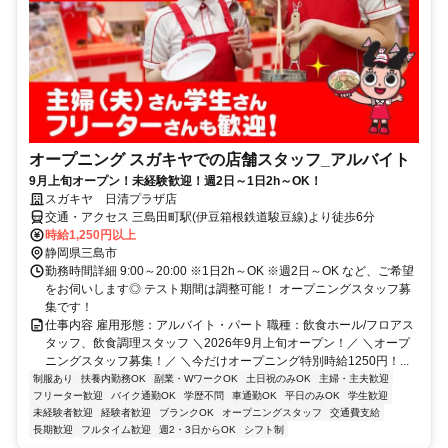
オープニング スガキヤでの店舗スタッフ_アルバイト
9月上旬オープン！未経験歓迎！週2日～1日2h～OK！
スガキヤ 日清プラザ店
交通・アクセス 三島田町駅(伊豆箱根鉄道駿豆線)より徒歩6分
時給1,250円以上
静岡県三島市
勤務時間詳細 9:00～20:00 ※1日2h～OK ※週2日～OK など、ご希望
をお伺いします◎ テスト期間は調整可能！ オープニングスタッフ募
集です！
仕事内容 雇用形態：アルバイト・パート 職種：飲食ホール/フロアス
タッフ、飲食調理スタッフ ＼2026年9月上旬オープン！／ ＼オープ
ニングスタッフ募集！／ ＼今だけオープニング特別時給1250円！...
制服あり
扶養内勤務OK
副業・WワークOK
土日祝のみOK
主婦・主夫歓迎
フリーター歓迎
バイク通勤OK
学歴不問
車通勤OK
平日のみOK
学生歓迎
未経験者歓迎
経験者歓迎
ブランクOK
オープニングスタッフ
交通費支給
長期歓迎
フルタイム歓迎
週2・3日からOK
シフト制