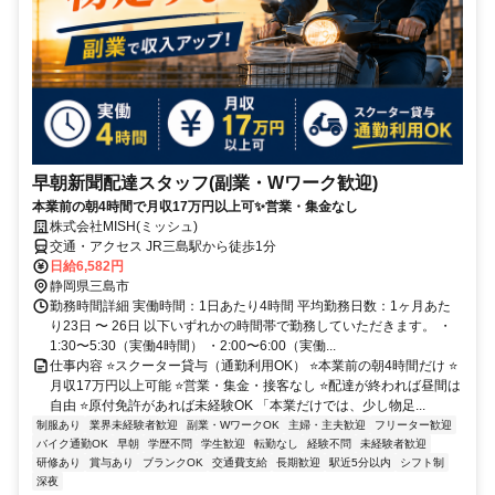
早朝新聞配達スタッフ(副業・Wワーク歓迎)
本業前の朝4時間で月収17万円以上可✨営業・集金なし
株式会社MISH(ミッシュ)
交通・アクセス JR三島駅から徒歩1分
日給6,582円
静岡県三島市
勤務時間詳細 実働時間：1日あたり4時間 平均勤務日数：1ヶ月あた
り23日 〜 26日 以下いずれかの時間帯で勤務していただきます。 ・
1:30〜5:30（実働4時間） ・2:00〜6:00（実働...
仕事内容 ⭐スクーター貸与（通勤利用OK） ⭐本業前の朝4時間だけ ⭐
月収17万円以上可能 ⭐営業・集金・接客なし ⭐配達が終われば昼間は
自由 ⭐原付免許があれば未経験OK 「本業だけでは、少し物足...
制服あり
業界未経験者歓迎
副業・WワークOK
主婦・主夫歓迎
フリーター歓迎
バイク通勤OK
早朝
学歴不問
学生歓迎
転勤なし
経験不問
未経験者歓迎
研修あり
賞与あり
ブランクOK
交通費支給
長期歓迎
駅近5分以内
シフト制
深夜