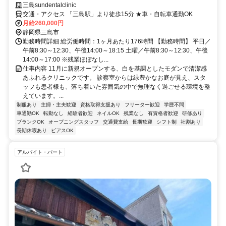
三島sundentalclinic
交通・アクセス 「三島駅」より徒歩15分 ★車・自転車通勤OK
月給260,000円
静岡県三島市
勤務時間詳細 総労働時間：1ヶ月あたり176時間 【勤務時間】 平日／
午前8:30～12:30、午後14:00～18:15 土曜／午前8:30～12:30、午後
14:00～17:00 ※残業ほぼなし...
仕事内容 11月に新規オープンする、白を基調としたモダンで清潔感
あふれるクリニックです。 診察室からは緑豊かなお庭が見え、スタ
ッフも患者様も、落ち着いた雰囲気の中で無理なく過ごせる環境を整
えています。...
制服あり
主婦・主夫歓迎
資格取得支援あり
フリーター歓迎
学歴不問
車通勤OK
転勤なし
経験者歓迎
ネイルOK
残業なし
有資格者歓迎
研修あり
ブランクOK
オープニングスタッフ
交通費支給
長期歓迎
シフト制
社割あり
長期休暇あり
ピアスOK
アルバイト・パート