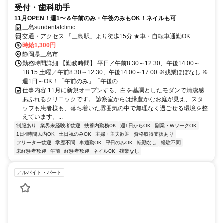
受付・歯科助手
11月OPEN！週1〜＆午前のみ・午後のみもOK！ネイルも可
三島sundentalclinic
交通・アクセス 「三島駅」より徒歩15分 ★車・自転車通勤OK
時給1,300円
静岡県三島市
勤務時間詳細 【勤務時間】 平日／午前8:30～12:30、午後14:00～
18:15 土曜／午前8:30～12:30、午後14:00～17:00 ※残業ほぼなし ※
週1日～OK！「午前のみ」「午後の...
仕事内容 11月に新規オープンする、白を基調としたモダンで清潔感
あふれるクリニックです。 診察室からは緑豊かなお庭が見え、スタ
ッフも患者様も、落ち着いた雰囲気の中で無理なく過ごせる環境を整
えています。...
制服あり
業界未経験者歓迎
扶養内勤務OK
週1日からOK
副業・WワークOK
1日4時間以内OK
土日祝のみOK
主婦・主夫歓迎
資格取得支援あり
フリーター歓迎
学歴不問
車通勤OK
平日のみOK
転勤なし
経験不問
未経験者歓迎
午前
経験者歓迎
ネイルOK
残業なし
アルバイト・パート