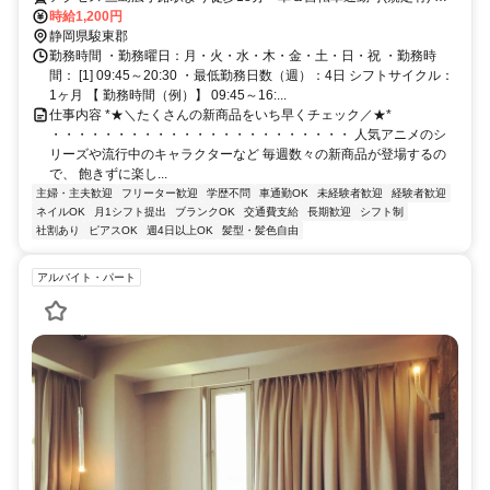
公共交通機関の場合交通費全額支給
時給1,200円
静岡県駿東郡
勤務時間 ・勤務曜日：月・火・水・木・金・土・日・祝 ・勤務時
間： [1] 09:45～20:30 ・最低勤務日数（週）：4日 シフトサイクル：
1ヶ月 【 勤務時間（例）】 09:45～16:...
仕事内容 *★＼たくさんの新商品をいち早くチェック／★*
・・・・・・・・・・・・・・・・・・・・・・・ 人気アニメのシ
リーズや流行中のキャラクターなど 毎週数々の新商品が登場するの
で、 飽きずに楽し...
主婦・主夫歓迎
フリーター歓迎
学歴不問
車通勤OK
未経験者歓迎
経験者歓迎
ネイルOK
月1シフト提出
ブランクOK
交通費支給
長期歓迎
シフト制
社割あり
ピアスOK
週4日以上OK
髪型・髪色自由
アルバイト・パート