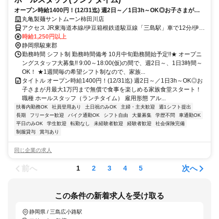
オープン時給1400円！(12/31迄) 週2日～／1日3h～OK◎お子さまが月
最大1万円まで無償で食事を楽しめる家族食堂スタート！
丸亀製麺サントムーン柿田川店
アクセス JR東海道本線/伊豆箱根鉄道駿豆線「三島駅」車で12分/伊豆
箱根鉄道駿豆線「三島田町駅」車で11分 ★車・バイク通勤OK！ガソ
時給1,250円以上
リン代も規定支給！ ★自転車通勤も可！（駐輪場料金は自己負担、
静岡県駿東郡
店にある場合は利用可）
勤務時間 シフト制 勤務時間備考 10月中旬勤務開始予定!!★ オープニ
ングスタッフ大募集!! 9:00～18:00(仮)の間で、週2日～、1日3時間～
OK！ ★1週間毎の希望シフト制なので、家族...
タイトル オープン時給1400円！(12/31迄) 週2日～／1日3h～OK◎お
子さまが月最大1万円まで無償で食事を楽しめる家族食堂スタート！
職種 ホールスタッフ（ランチタイム） 雇用形態 アル...
扶養内勤務OK
社員登用あり
土日祝のみOK
主婦・主夫歓迎
週1シフト提出
長期
フリーター歓迎
バイク通勤OK
シフト自由
大量募集
学歴不問
車通勤OK
平日のみOK
学生歓迎
転勤なし
未経験者歓迎
経験者歓迎
社会保険完備
制服貸与
賞与あり
同じ企業の求人
前へ
次へ
1
2
3
4
5
この条件の新着求人を受け取る
静岡県 / 三島広小路駅