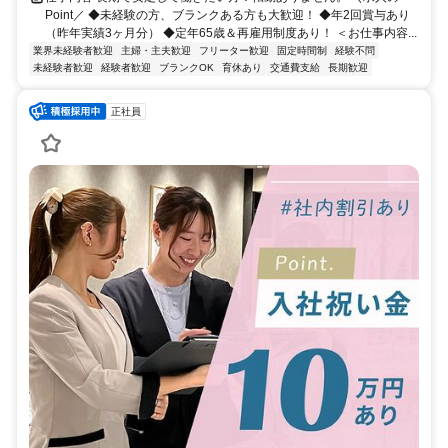
Point／ ◆未経験の方、ブランクある方も大歓迎！ ◆年2回賞与あり
（昨年実績3ヶ月分） ◆定年65歳＆再雇用制度あり！ ＜お仕事内容...
業界未経験者歓迎
主婦・主夫歓迎
フリーター歓迎
固定時間制
経験不問
未経験者歓迎
経験者歓迎
ブランクOK
育休あり
交通費支給
長期歓迎
正社員