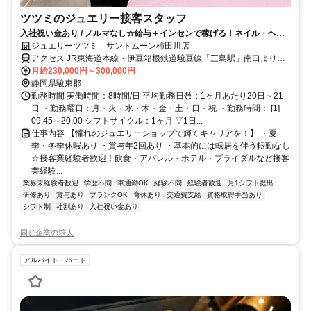
ツツミのジュエリー接客スタッフ
入社祝い金あり / ノルマなし☆給与＋インセンで稼げる！ネイル・ヘア
カラーOK！産休・育休実績多数♪
ジュエリーツツミ サントムーン柿田川店
アクセス JR東海道本線・伊豆箱根鉄道駿豆線「三島駅」南口よりバ
ス約12分
月給230,000円～300,000円
静岡県駿東郡
勤務時間 実働時間：8時間/日 平均勤務日数：1ヶ月あたり20日～21
日 ・勤務曜日：月・火・水・木・金・土・日・祝 ・勤務時間： [1]
09:45～20:00 シフトサイクル：1ヶ月 ▽1日...
仕事内容 【憧れのジュエリーショップで輝くキャリアを！】 ・夏
季・冬季休暇あり ・賞与年2回あり ・基本的には転居を伴う転勤なし
☆接客業経験者歓迎！飲食・アパレル・ホテル・ブライダルなど接客
業経験...
業界未経験者歓迎
学歴不問
車通勤OK
経験不問
経験者歓迎
月1シフト提出
研修あり
賞与あり
ブランクOK
育休あり
交通費支給
資格取得手当あり
シフト制
社割あり
入社祝い金あり
同じ企業の求人
アルバイト・パート