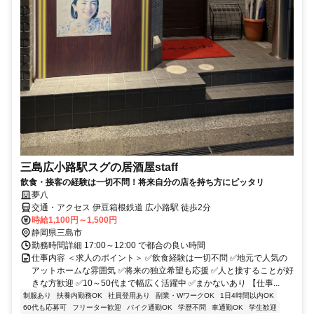
三島広小路駅スグの居酒屋staff
飲食・接客の経験は一切不問！将来自分の店を持ち方にピッタリ
夢八
交通・アクセス 伊豆箱根鉄道 広小路駅 徒歩2分
時給1,100円～1,500円
静岡県三島市
勤務時間詳細 17:00～12:00 で都合の良い時間
仕事内容 ＜求人のポイント＞ ✅飲食経験は一切不問 ✅地元で人気の
アットホームな雰囲気 ✅将来の独立希望も応援 ✅人と接することが好
きな方歓迎 ✅10～50代まで幅広く活躍中 ✅まかないあり 【仕事...
制服あり
扶養内勤務OK
社員登用あり
副業・WワークOK
1日4時間以内OK
60代も応募可
フリーター歓迎
バイク通勤OK
学歴不問
車通勤OK
学生歓迎