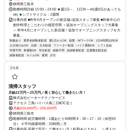
静岡県三島市
勤務時間詳細 15:00～24:00 ★週1日～、1日3h～ok(週0日があっても
ok) ★シフトサイクル：2週間
仕事内容 ■昨年4月オープンの新店舗♪追加スタッフ募集 ■和食中心の
創作料理とこだわりの個室空間 ＜追加オープニングスタッフ大募集
＞ 昨年4月にオープンした新店舗！追加でオープニングスタッフを大
募集...
制服あり
業界未経験者歓迎
週1日からOK
副業・WワークOK
1日4時間以内OK
土日祝のみOK
主婦・主夫歓迎
フリーター歓迎
バイク通勤OK
シフト自由
学歴不問
車通勤OK
学生歓迎
経験不問
未経験者歓迎
交通費全額支給
経験者歓迎
ネイルOK
夜間
夕方
正社員
清掃スタッフ
月給22万円～25万円／長く安心して働きたい方！
株式会社ピーオーテクノサービス
アクセス 三島バイパス南二日町IC近く
月給220,000円～250,000円
静岡県三島市
勤務時間 総労働時間：1週あたり40時間 8：30～17：10（休憩45
分） ※平均残業時間：20時間／月
仕事内容 長期で安定して働きたい方！転勤ありません。 ＼求人の