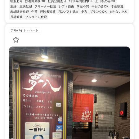
制服あり
扶養内勤務OK
社員登用あり
1日4時間以内OK
土日祝のみOK
主婦・主夫歓迎
フリーター歓迎
シフト自由
学歴不問
平日のみOK
学生歓迎
未経験者歓迎
午前
経験者歓迎
月1シフト提出
夕方
ブランクOK
まかないあり
長期歓迎
フルタイム歓迎
アルバイト・パート