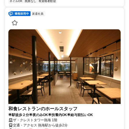
ネイルOK
残業なし
有資格者歓迎
派遣社員
和食レストランのホールスタッフ
🌟駅徒歩２分🌟夜のみOK🌟扶養内OK🌟給与前払いOK
ザ・クレストタワー熱海 1階
交通・アクセス 熱海駅から徒歩2分