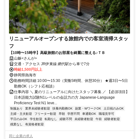
リニューアルオープンする旅館内での客室清掃スタッ
フ
【10時〜15時半】高級旅館のお部屋を綺麗に整える♪ＴＢ
山龢<さんが>
交通・アクセス JR伊東線 網代駅から車で7分
時給1,500円以上
静岡県熱海市
勤務時間詳細 10:00〜15:30（実働5時間、休憩30分） ★週3日〜5日
勤務OK（シフト応相談）
仕事内容 ＼ 夏のリニューアルに向けたスタッフ募集 ／ 【必須項目】
日本語能力試験N1レベルの会話力の方 Japanese-Language
Proficiency Test N1 leve...
制服あり
業界未経験者歓迎
扶養内勤務OK
副業・WワークOK
土日祝のみOK
主婦・主夫歓迎
フリーター歓迎
早朝
学歴不問
車通勤OK
職場見学可
平日のみOK
学生歓迎
転勤なし
経験不問
未経験者歓迎
午前
経験者歓迎
残業なし
有資格者歓迎
同じ企業の求人