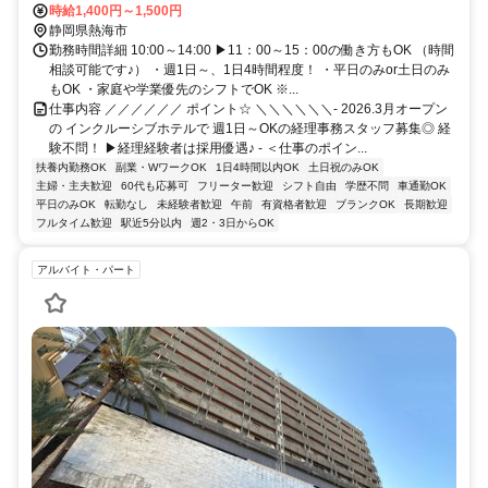
20分
時給1,400円～1,500円
静岡県熱海市
勤務時間詳細 10:00～14:00 ▶11：00～15：00の働き方もOK （時間
相談可能です♪） ・週1日～、1日4時間程度！ ・平日のみor土日のみ
もOK ・家庭や学業優先のシフトでOK ※...
仕事内容 ／／／／／／ ポイント☆ ＼＼＼＼＼＼- 2026.3月オープン
の インクルーシブホテルで 週1日～OKの経理事務スタッフ募集◎ 経
験不問！ ▶経理経験者は採用優遇♪ - ＜仕事のポイン...
扶養内勤務OK
副業・WワークOK
1日4時間以内OK
土日祝のみOK
主婦・主夫歓迎
60代も応募可
フリーター歓迎
シフト自由
学歴不問
車通勤OK
平日のみOK
転勤なし
未経験者歓迎
午前
有資格者歓迎
ブランクOK
長期歓迎
フルタイム歓迎
駅近5分以内
週2・3日からOK
アルバイト・パート