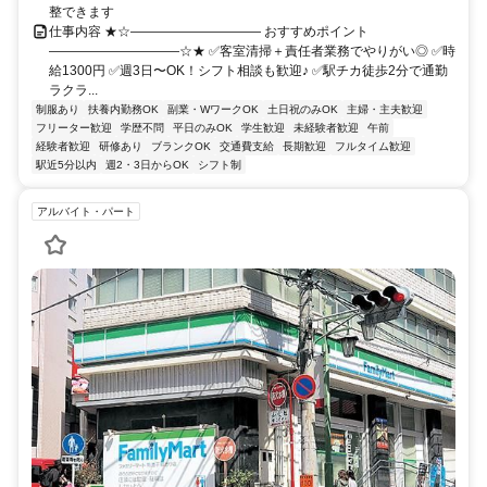
整できます
仕事内容 ★☆―――――――――― おすすめポイント
――――――――――☆★ ✅客室清掃＋責任者業務でやりがい◎ ✅時
給1300円 ✅週3日〜OK！シフト相談も歓迎♪ ✅駅チカ徒歩2分で通勤
ラクラ...
制服あり
扶養内勤務OK
副業・WワークOK
土日祝のみOK
主婦・主夫歓迎
フリーター歓迎
学歴不問
平日のみOK
学生歓迎
未経験者歓迎
午前
経験者歓迎
研修あり
ブランクOK
交通費支給
長期歓迎
フルタイム歓迎
駅近5分以内
週2・3日からOK
シフト制
アルバイト・パート