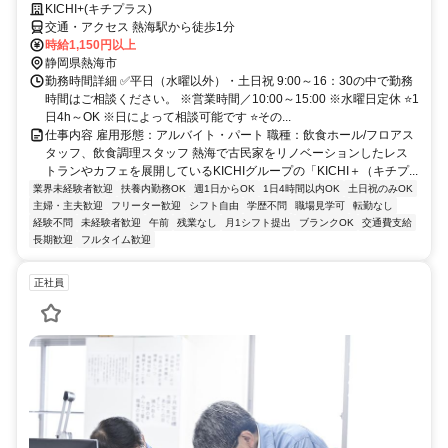
KICHI+(キチプラス)
交通・アクセス 熱海駅から徒歩1分
時給1,150円以上
静岡県熱海市
勤務時間詳細 ✅平日（水曜以外）・土日祝 9:00～16：30の中で勤務
時間はご相談ください。 ※営業時間／10:00～15:00 ※水曜日定休 ⭐1
日4h～OK ※日によって相談可能です ⭐その...
仕事内容 雇用形態：アルバイト・パート 職種：飲食ホール/フロアス
タッフ、飲食調理スタッフ 熱海で古民家をリノベーションしたレス
トランやカフェを展開しているKICHIグループの「KICHI＋（キチプ...
業界未経験者歓迎
扶養内勤務OK
週1日からOK
1日4時間以内OK
土日祝のみOK
主婦・主夫歓迎
フリーター歓迎
シフト自由
学歴不問
職場見学可
転勤なし
経験不問
未経験者歓迎
午前
残業なし
月1シフト提出
ブランクOK
交通費支給
長期歓迎
フルタイム歓迎
正社員