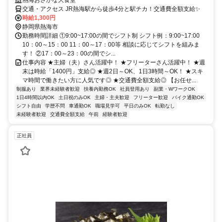
熱海おさかな大食堂
交通・アクセス JR熱海駅から徒歩4分と駅チカ！交通費全額支給✨
時給1,300円
静岡県熱海市
勤務時間詳細 ①9:00~17:00の間でシフト制 シフト例：9:00~17:00
10：00～15：00 11：00～17：00等 相談に応じてシフトを組みま
す！ ②17：00～23：00の間でシ...
仕事内容 ★主婦（夫）さん活躍中！ ★フリーターさん活躍中！ ★週
末は時給「1400円」支給◎ ★週2日～OK、1日3時間～OK！ ★スキ
マ時間で働きたい方に人気です◎ ★交通費全額支給◎ 【お任せ...
制服あり
業界未経験者歓迎
扶養内勤務OK
社員登用あり
副業・WワークOK
1日4時間以内OK
土日祝のみOK
主婦・主夫歓迎
フリーター歓迎
バイク通勤OK
シフト自由
学歴不問
車通勤OK
職場見学可
平日のみOK
転勤なし
未経験者歓迎
交通費全額支給
午前
経験者歓迎
正社員