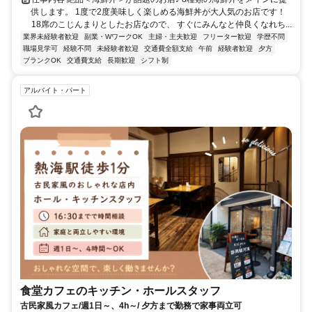
供します。 1度で2度美味しく楽しめる海鮮丼が大人気のお店です！
18席のこじんまりとしたお店なので、 すぐにみんなと仲良くなれち...
業界未経験者歓迎
副業・WワークOK
主婦・主夫歓迎
フリーター歓迎
学歴不問
職場見学可
経験不問
未経験者歓迎
交通費全額支給
午前
経験者歓迎
夕方
ブランクOK
交通費支給
長期歓迎
シフト制
アルバイト・パート
食堂カフェのキッチン・ホールスタッフ
古民家風カフェ/週1日～、4h～/ 夕方まで勤務で家事両立可