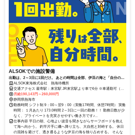
ALSOKでの施設警備
出勤は、2～3日に1回だけ。 あとの時間は全部、伊豆の海と「自分の人
生」に使おう。
ALSOK東海株式会社 熱海待機所
交通アクセス 最寄駅：来宮駅 JR来宮駅より車で6分 ※車通勤可（駐
車場あり） 【アクセス方法】 熱海駅 来宮駅 網代駅 伊豆多賀駅 伊東
月給190,143円～260,000円
駅 伊豆高原駅 宇佐美駅 川奈駅 南伊東駅 城ヶ崎海岸駅 富戸駅 三島駅
静岡県熱海市
大場駅 三島広小路駅 三島二日町駅 三島田町駅 伊豆長岡駅 韮山駅 田
勤務時間 シフト制 9：00～翌9：00（実働17時間、休憩7時間） 実働
京駅 大仁駅 原木駅
時間： １月あたり 173.0時間 2～3日に一回の勤務！！ 勤務日数が少
なく、プライベートを充実させやすい働き方です♪...
仕事内容 平日の朝、心地よい波音を聞きながらサーフボードを抱え
て海へ向かう。 釣竿片手に磯へ降り立ち、大自然と対峙する。 休日
の混雑を避けて、透き通るような伊豆の海を独り占めする。 そんな