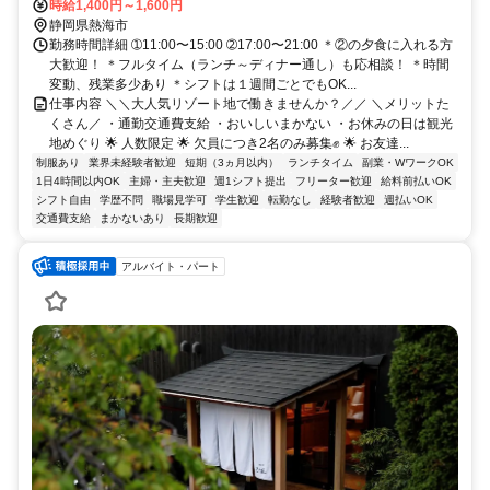
時給1,400円～1,600円
静岡県熱海市
勤務時間詳細 ➀11:00〜15:00 ➁17:00〜21:00 ＊②の夕食に入れる方
大歓迎！ ＊フルタイム（ランチ～ディナー通し）も応相談！ ＊時間
変動、残業多少あり ＊シフトは１週間ごとでもOK...
仕事内容 ＼＼大人気リゾート地で働きませんか？／／ ＼メリットた
くさん／ ・通勤交通費支給 ・おいしいまかない ・お休みの日は観光
地めぐり 🌟 人数限定 🌟 欠員につき2名のみ募集✊ 🌟 お友達...
制服あり
業界未経験者歓迎
短期（3ヵ月以内）
ランチタイム
副業・WワークOK
1日4時間以内OK
主婦・主夫歓迎
週1シフト提出
フリーター歓迎
給料前払いOK
シフト自由
学歴不問
職場見学可
学生歓迎
転勤なし
経験者歓迎
週払いOK
交通費支給
まかないあり
長期歓迎
アルバイト・パート