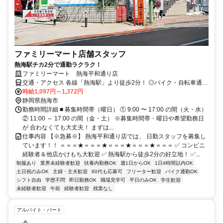
ファミリーマート店舗スタッフ
熱海駅チカ2分で通勤ラクラク！
ファミリーマート 熱海平和通り店
交通・アクセス 各線「熱海駅」より徒歩2分！ ◎バイク・自転車通勤
もOKです。
時給1,097円～1,372円
静岡県熱海市
勤務時間詳細 ■ 募集時間帯（曜日） ① 9:00 〜 17:00 の間（火・水）
② 11:00 ～ 17:00 の間（金・土） ※募集時間帯・曜日や希望勤務日
が 合わなくても大丈夫！ まずは...
仕事内容 【※急募※】 熱海平和通り店では、 日勤スタッフを募集し
ています！！ ＝＝＝★＝＝＝★＝＝＝★＝＝＝★＝＝＝ ✅ コンビニ
経験者＆他店かけもち大歓迎 ✅ 熱海駅から徒歩2分の好立地！ ✅...
制服あり
業界未経験者歓迎
扶養内勤務OK
週1日からOK
1日4時間以内OK
土日祝のみOK
主婦・主夫歓迎
60代も応募可
フリーター歓迎
バイク通勤OK
シフト自由
学歴不問
即日勤務OK
職場見学可
平日のみOK
学生歓迎
未経験者歓迎
午前
経験者歓迎
残業なし
アルバイト・パート