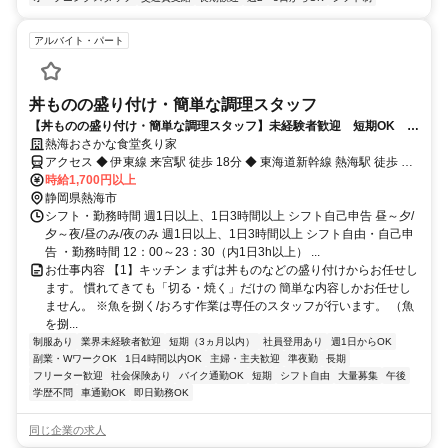
アルバイト・パート
丼ものの盛り付け・簡単な調理スタッフ
【丼ものの盛り付け・簡単な調理スタッフ】未経験者歓迎 短期OK ま
かない無料 元気のある方大歓迎！
熱海おさかな食堂炙り家
アクセス ◆ 伊東線 来宮駅 徒歩 18分 ◆ 東海道新幹線 熱海駅 徒歩 18
分 ◆ 東海道本線(熱海－米原) 熱海駅 徒歩 18分 ◆ 東海道本線(東京－
時給1,700円以上
熱海) 熱海駅 徒歩 18分 ◆ 伊東線 熱海駅 徒歩 18分
静岡県熱海市
シフト・勤務時間 週1日以上、1日3時間以上 シフト自己申告 昼～夕/
夕～夜/昼のみ/夜のみ 週1日以上、1日3時間以上 シフト自由・自己申
告 ・勤務時間 12：00～23：30（内1日3h以上） ...
お仕事内容 【1】キッチン まずは丼ものなどの盛り付けからお任せし
ます。 慣れてきても「切る・焼く」だけの 簡単な内容しかお任せし
ません。 ※魚を捌く/おろす作業は専任のスタッフが行います。 （魚
を捌...
制服あり
業界未経験者歓迎
短期（3ヵ月以内）
社員登用あり
週1日からOK
副業・WワークOK
1日4時間以内OK
主婦・主夫歓迎
準夜勤
長期
フリーター歓迎
社会保険あり
バイク通勤OK
短期
シフト自由
大量募集
午後
学歴不問
車通勤OK
即日勤務OK
同じ企業の求人