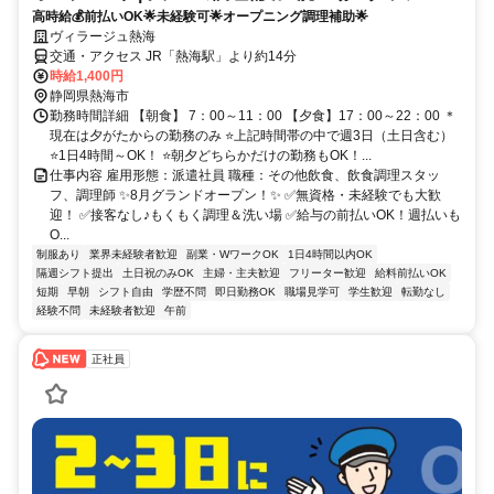
高時給💰前払いOK🌟未経験可🌟オープニング調理補助🌟
ヴィラージュ熱海
交通・アクセス JR「熱海駅」より約14分
時給1,400円
静岡県熱海市
勤務時間詳細 【朝食】 7：00～11：00 【夕食】17：00～22：00 ＊
現在は夕がたからの勤務のみ ⭐上記時間帯の中で週3日（土日含む）
⭐1日4時間～OK！ ⭐朝夕どちらかだけの勤務もOK！...
仕事内容 雇用形態：派遣社員 職種：その他飲食、飲食調理スタッ
フ、調理師 ✨8月グランドオープン！✨ ✅無資格・未経験でも大歓
迎！ ✅接客なし♪もくもく調理＆洗い場 ✅給与の前払いOK！週払いも
O...
制服あり
業界未経験者歓迎
副業・WワークOK
1日4時間以内OK
隔週シフト提出
土日祝のみOK
主婦・主夫歓迎
フリーター歓迎
給料前払いOK
短期
早朝
シフト自由
学歴不問
即日勤務OK
職場見学可
学生歓迎
転勤なし
経験不問
未経験者歓迎
午前
正社員