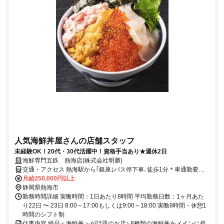
人気海鮮丼屋さんの店舗スタッフ
未経験OK！20代・30代活躍中！資格手当あり★週休2日
海鮮専門五鉄 熱海店(株式会社明勝)
交通・アクセス 熱海駅から｢銀座｣バス停下車､徒歩1分＊車通勤要相
談
月給250,000円以上
静岡県熱海市
勤務時間詳細 実働時間：1日あたり8時間 平均勤務日数：1ヶ月あた
り22日 〜 23日 8:00～17:00もしくは9:00～18:00 実働8時間・休憩1
時間のシフト制
仕事内容 絶品＜海鮮丼＞が話題のお店♪ 8種類の海鮮丼をメインに提