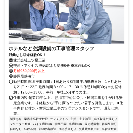
ホテルなど空調設備の工事管理スタッフ
残業なし◎未経験OK！
株式会社三ツ星工業
交通・アクセス 来宮駅より徒歩6分 ※車通勤OK
月給250,000円以上
静岡県熱海市
勤務時間詳細 実働時間：1日あたり8時間 平均勤務日数：1ヶ月あた
り21日 〜 22日 勤務時間 8：00～17：30 ※休憩1時間30分⇒お昼休
憩：12:00～13:00、午前・午後15分ずつの休...
仕事内容 創業75年以上。 熱海市中心に公共・民間工事を手がける安
定企業です。 未経験から“手に職”をつけたい若手を募集します。 ■仕
事内容 給排水・空調設備工事の管理アシスタントです。 最初は先
輩...
制服あり
業界未経験者歓迎
ランチタイム
主婦・主夫歓迎
資格取得支援あり
フリーター歓迎
バイク通勤OK
学歴不問
車通勤OK
固定時間制
職場見学可
転勤なし
経験不問
未経験者歓迎
住宅手当あり
交通費全額支給
経験者歓迎