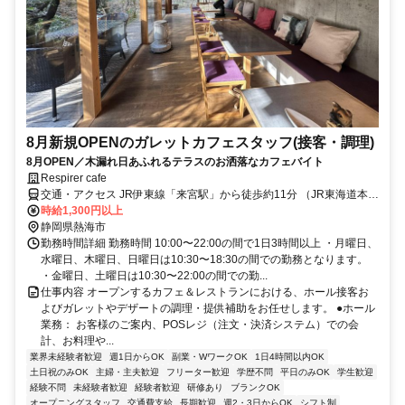
8月新規OPENのガレットカフェスタッフ(接客・調理)
8月OPEN／木漏れ日あふれるテラスのお洒落なカフェバイト
Respirer cafe
交通・アクセス JR伊東線「来宮駅」から徒歩約11分 （JR東海道本線
「熱海駅」から車で約8分）
時給1,300円以上
静岡県熱海市
勤務時間詳細 勤務時間 10:00〜22:00の間で1日3時間以上 ・月曜日、
水曜日、木曜日、日曜日は10:30〜18:30の間での勤務となります。
・金曜日、土曜日は10:30〜22:00の間での勤...
仕事内容 オープンするカフェ＆レストランにおける、ホール接客お
よびガレットやデザートの調理・提供補助をお任せします。 ●ホール
業務： お客様のご案内、POSレジ（注文・決済システム）での会
計、お料理や...
業界未経験者歓迎
週1日からOK
副業・WワークOK
1日4時間以内OK
土日祝のみOK
主婦・主夫歓迎
フリーター歓迎
学歴不問
平日のみOK
学生歓迎
経験不問
未経験者歓迎
経験者歓迎
研修あり
ブランクOK
オープニングスタッフ
交通費支給
長期歓迎
週2・3日からOK
シフト制