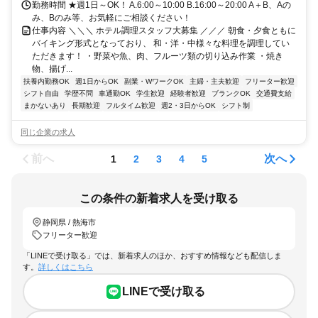
勤務時間 ★週1日～OK！ A.6:00～10:00 B.16:00～20:00 A＋B、Aの
み、Bのみ等、お気軽にご相談ください！
仕事内容 ＼＼＼ ホテル調理スタッフ大募集 ／／／ 朝食・夕食ともに
バイキング形式となっており、 和・洋・中様々な料理を調理してい
ただきます！ ・野菜や魚、肉、フルーツ類の切り込み作業 ・焼き
物、揚げ...
扶養内勤務OK
週1日からOK
副業・WワークOK
主婦・主夫歓迎
フリーター歓迎
シフト自由
学歴不問
車通勤OK
学生歓迎
経験者歓迎
ブランクOK
交通費支給
まかないあり
長期歓迎
フルタイム歓迎
週2・3日からOK
シフト制
同じ企業の求人
前へ
次へ
1
2
3
4
5
この条件の新着求人を受け取る
静岡県 / 熱海市
フリーター歓迎
「LINEで受け取る」では、新着求人のほか、おすすめ情報なども配信しま
す。
詳しくはこちら
LINEで受け取る