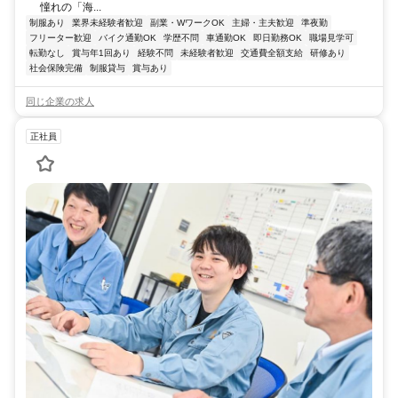
憧れの「海...
制服あり
業界未経験者歓迎
副業・WワークOK
主婦・主夫歓迎
準夜勤
フリーター歓迎
バイク通勤OK
学歴不問
車通勤OK
即日勤務OK
職場見学可
転勤なし
賞与年1回あり
経験不問
未経験者歓迎
交通費全額支給
研修あり
社会保険完備
制服貸与
賞与あり
同じ企業の求人
正社員