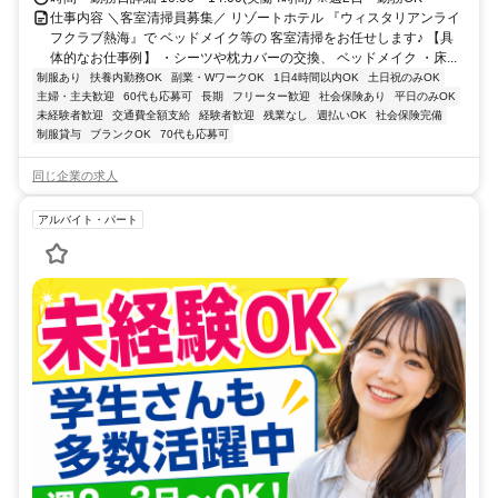
仕事内容 ＼客室清掃員募集／ リゾートホテル 『ウィスタリアンライ
フクラブ熱海』で ベッドメイク等の 客室清掃をお任せします♪ 【具
体的なお仕事例】 ・シーツや枕カバーの交換、 ベッドメイク ・床...
制服あり
扶養内勤務OK
副業・WワークOK
1日4時間以内OK
土日祝のみOK
主婦・主夫歓迎
60代も応募可
長期
フリーター歓迎
社会保険あり
平日のみOK
未経験者歓迎
交通費全額支給
経験者歓迎
残業なし
週払いOK
社会保険完備
制服貸与
ブランクOK
70代も応募可
同じ企業の求人
アルバイト・パート