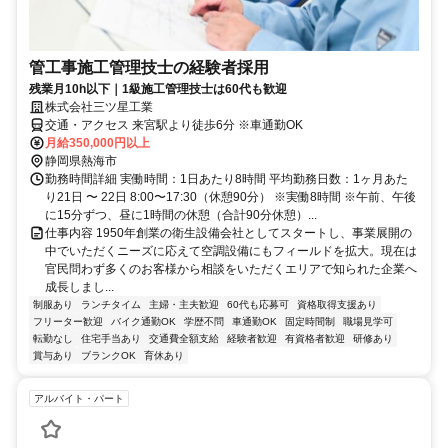
管工事施工管理技士の経験者採用
残業月10h以下｜1級施工管理技士は60代も歓迎
株式会社三ツ星工業
交通・アクセス 来宮駅より徒歩6分 ※車通勤OK
月給350,000円以上
静岡県熱海市
勤務時間詳細 実働時間：1日あたり8時間 平均勤務日数：1ヶ月あた
り21日 〜 22日 8:00〜17:30（休憩90分） ※実働8時間 ※午前、午後
に15分ずつ、昼に1時間の休憩（合計90分休憩）...
仕事内容 1950年創業の衛生設備会社としてスタートし、事業展開の
中でいただくニーズに応えて空調設備にもフィールドを拡大。現在は
官民問わず多くのお客様から相談をいただくエリアで知られた企業へ
成長しまし...
制服あり
ランチタイム
主婦・主夫歓迎
60代も応募可
資格取得支援あり
フリーター歓迎
バイク通勤OK
学歴不問
車通勤OK
固定時間制
職場見学可
転勤なし
住宅手当あり
交通費全額支給
経験者歓迎
有資格者歓迎
研修あり
賞与あり
ブランクOK
育休あり
アルバイト・パート