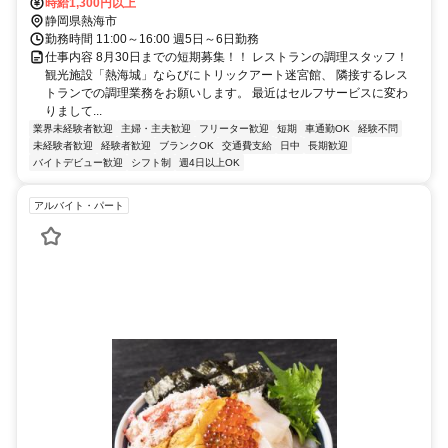
時給1,300円以上
静岡県熱海市
勤務時間 11:00～16:00 週5日～6日勤務
仕事内容 8月30日までの短期募集！！ レストランの調理スタッフ！
観光施設「熱海城」ならびにトリックアート迷宮館、 隣接するレス
トランでの調理業務をお願いします。 最近はセルフサービスに変わ
りまして...
業界未経験者歓迎
主婦・主夫歓迎
フリーター歓迎
短期
車通勤OK
経験不問
未経験者歓迎
経験者歓迎
ブランクOK
交通費支給
日中
長期歓迎
バイトデビュー歓迎
シフト制
週4日以上OK
アルバイト・パート