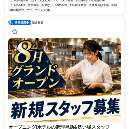
土日祝のみOK
主婦・主夫歓迎
フリーター歓迎
学歴不問
即日勤務OK
平日のみOK
学生歓迎
転勤なし
経験不問
未経験者歓迎
交通費全額支給
午前
経験者歓迎
夕方
ブランクOK
派遣社員
オープニング|ホテルの調理補助&洗い場スタッフ