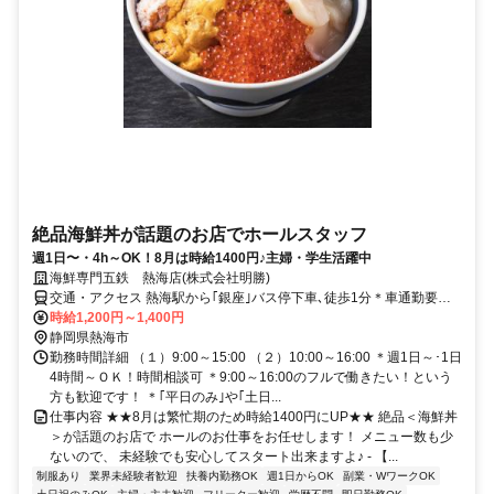
絶品海鮮丼が話題のお店でホールスタッフ
週1日〜・4h～OK！8月は時給1400円♪主婦・学生活躍中
海鮮専門五鉄 熱海店(株式会社明勝)
交通・アクセス 熱海駅から｢銀座｣バス停下車､徒歩1分＊車通勤要相
談
時給1,200円～1,400円
静岡県熱海市
勤務時間詳細 （１）9:00～15:00 （２）10:00～16:00 ＊週1日～･1日
4時間～ＯＫ！時間相談可 ＊9:00～16:00のフルで働きたい！という
方も歓迎です！ ＊｢平日のみ｣や｢土日...
仕事内容 ★★8月は繁忙期のため時給1400円にUP★★ 絶品＜海鮮丼
＞が話題のお店で ホールのお仕事をお任せします！ メニュー数も少
ないので、 未経験でも安心してスタート出来ますよ♪ - 【...
制服あり
業界未経験者歓迎
扶養内勤務OK
週1日からOK
副業・WワークOK