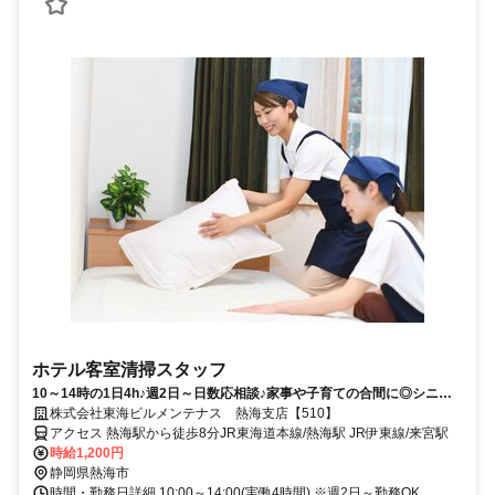
ホテル客室清掃スタッフ
10～14時の1日4h♪週2日～日数応相談♪家事や子育ての合間に◎シニア
層まで幅広く活躍中！未経験大歓迎！
株式会社東海ビルメンテナス 熱海支店【510】
アクセス 熱海駅から徒歩8分JR東海道本線/熱海駅 JR伊東線/来宮駅
時給1,200円
静岡県熱海市
時間・勤務日詳細 10:00～14:00(実働4時間) ※週2日～勤務OK