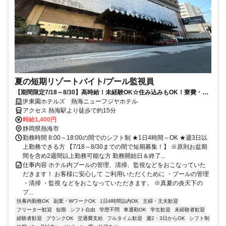
夏の短期リゾートバイト/プール監視員
【期間限定7/18～8/30】高時給！未経験OK☆住み込みもOK！寮費・光
熱費は無料♪
伊東園ホテルズ 熱海ニューフジヤホテル
アクセス 熱海駅より徒歩で約15分
時給1,400円
静岡県熱海市
勤務時間 8:00～18:00の間でのシフト制 ★1日4時間～OK ★週3日以
上勤務できる方 【7/18～8/30までの間で短期募集！】 ※原則お盆期
間を含め2週間以上勤務可能な方 勤務開始日＆終了...
仕事内容 ホテル内プールの管理、清掃、監視などをおこなっていた
だきます！ お客様に安心して ご利用いただくために ・プールの管理
・清掃 ・監視 などをおこなっていただきます。 ※真夏の炎天下の
プ...
扶養内勤務OK
副業・WワークOK
1日4時間以内OK
主婦・主夫歓迎
フリーター歓迎
短期
シフト自由
学歴不問
車通勤OK
学生歓迎
未経験者歓迎
経験者歓迎
ブランクOK
交通費支給
フルタイム歓迎
週2・3日からOK
シフト制