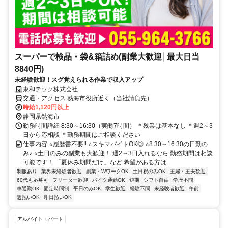
スーパーで検品・袋&箱詰め(副業大歓迎│最大日当
8840円)
未経験歓迎！スグ覚えられる作業で収入アップ
東和テック株式会社
交通・アクセス 熱海市役所近く（当社請負先）
時給1,120円以上
静岡県熱海市
勤務時間詳細 8:30～16:30（実働7時間） ＊残業は基本なし ＊週2～3
日から応相談 ＊勤務期間はご相談ください
仕事内容 ⭐履歴書不要‼ ⭐スキマバイトOK◎ ⭐8:30～16:30の日勤の
み♪ ⭐土日のみの副業も大歓迎！ 週2～3日入れるなら 勤務期間は相談
可能です！ 「夏休み期間だけ」など 希望がある方は...
制服あり
業界未経験者歓迎
副業・WワークOK
土日祝のみOK
主婦・主夫歓迎
60代も応募可
フリーター歓迎
バイク通勤OK
短期
シフト自由
学歴不問
車通勤OK
固定時間制
平日のみOK
学生歓迎
経験不問
未経験者歓迎
午前
週払いOK
即日払いOK
アルバイト・パート