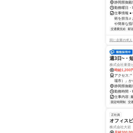
静岡県御殿
勤務曜日・時
仕事情報 
術を担当♬
や簡単な指
交通費支給
駅
同じ企業の求人
週3日~・
株式会社東亜
時給1,200
アクセス: * 「御殿場駅（富士山口）」車7分、徒歩19分 * バス停「図書館前（御殿
場市）」から
静岡県御殿
勤務時間・曜日
仕事内容: 
固定時間制
交
正社員
オフィス
株式会社大岩
月給300,0