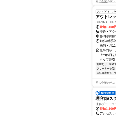
同じ企業の求人
アルバイト・パ
アウトレ
GIANNICH
ム・アウトレ
時給1,15
交通・アクセ
静岡県御殿
勤務時間詳細
未満・月1
仕事内容 【
上の休日を確
タッフ割引で
制服あり
業界
フリーター歓迎
未経験者歓迎
同じ企業の求人
理容師/ス
理容プラージ
時給1,10
アクセス 