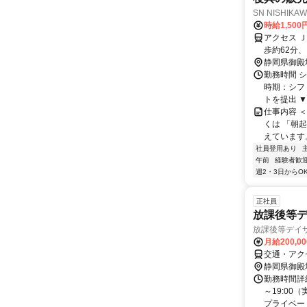
SN NISHI
時給1,500
アクセス 
歩約62分
静岡県御殿
勤務時間 
時期：シフ
トを提出 ▼
仕事内容 
くは 「朝
えています。
社員登用あり
午前
経験者歓
週2・3日からO
正社員
放課後等デ
放課後等デイサ
月給200,0
交通・アク
静岡県御殿
勤務時間詳細
～19:00
プライベート