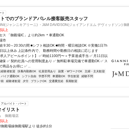
ート
ットでのブランドアパレル接客販売スタッフ
IARINI(ジャンニキアリーニ) ・J&M DAVIDSON(ジェイアンドエム デヴィッドソン)
ット店
0円以上
ス 「御殿場IC」より約2km ＊車通勤OK
場市
 9:30～20:30の間 ■シフト相談OK ■時間・曜日相談OK ※実働1日7h
1日以上休み 上記条件内で、 勤務時間や勤務日の相談に応じます
求人アピールポイント】 ✅ 時給1100円〜＋予算達成手当 ✅ 月11日以
保 ✅ 契約社員への登用制度あり ✅ 無料駐車場完備で車通勤OK ✅ ス
商品をお得に ✅ ...
未経験者歓迎
扶養内勤務OK
社員登用あり
副業・WワークOK
主婦・主夫歓迎
バイク通勤OK
シフト自由
学歴不問
車通勤OK
学生歓迎
経験不問
午前
経験者歓迎
夕方
ブランクOK
交通費支給
長期歓迎
アルバイト・パート
タイリスト
ュ 御殿場店
0円以上
JR御殿場線御殿場駅より 徒歩約1分