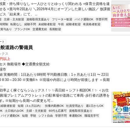
⭐残業・持ち帰りなし ⭐一人ひとりとゆっくり関われる ⭐保育士資格を違
せる ⭐賞与年2回あり ＼2026年4月にオープンした新しい施設／ 放課後
ス「結未来」にて、 ...
迎
主婦・主夫歓迎
資格取得支援あり
フリーター歓迎
バイク通勤OK
学歴不問
時間制
転勤なし
経験不問
未経験者歓迎
午前
経験者歓迎
有資格者歓迎
賞与あり
ブランクOK
交通費支給
長期歓迎
ート
一般道路の警備員
ックス
0円以上
セス 御殿場市 ◆交通費全額支給
場市
 実働時間：1日あたり8時間 平均勤務日数：1ヶ月あたり1日 〜 22日
:00 8:30～20:30 ※実働8ｈ ※現場や内容により時間が前後します ＜長期
..
✨効率よく稼ぐならシムックス！✨ ✨高日給＋シフト相談OK！✨ ＜お仕
御殿場プレミアムアウトレットの駐車場や道路にて車両･歩行者の誘導を
｡ ※短期から長期への変更も可...
未経験者歓迎
短期（3ヵ月以内）
扶養内勤務OK
社員登用あり
週1日からOK
K
土日祝のみOK
主婦・主夫歓迎
60代も応募可
資格取得支援あり
バイク通勤OK
短期
早朝
シフト自由
学歴不問
車通勤OK
職場見学可