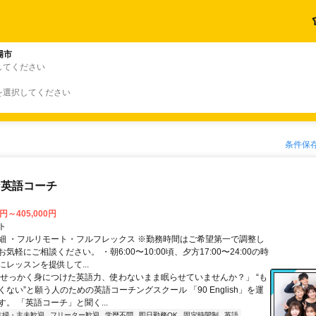
場市
してください
を選択してください
条件保
な英語コーチ
0円～405,000円
ト
細 ・フルリモート・フルフレックス ※勤務時間はご希望第一で調整し
気軽にご相談ください。 ・朝6:00〜10:00頃、夕方17:00〜24:00の時
レッスンを提供して...
「せっかく身につけた英語力、使わないまま眠らせていませんか？」 “も
ない”と願う人のための英語コーチングスクール 「90 English」を運
。 「英語コーチ」と聞く...
主婦・主夫歓迎
フリーター歓迎
学歴不問
即日勤務OK
固定時間制
英語