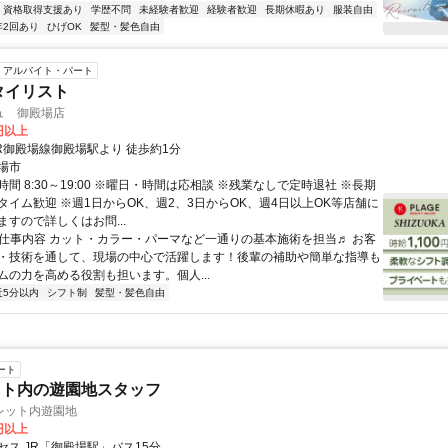
資格取得支援あり
学歴不問
未経験者歓迎
経験者歓迎
長期休暇あり
服装自由
年2回あり
ひげOK
髪型・髪色自由
アルバイト・パート
タイリスト
ュ 御殿場店
0円以上
JR御殿場線御殿場駅より 徒歩約1分
場市
間 8:30～19:00 ※曜日・時間は応相談 ※残業なしで定時退社 ※長期
タイム歓迎 ※週1日からOK、週2、3日からOK、週4日以上OK等店舗に
すので詳しくはお問...
● 仕事内容 カット・カラー・パーマなど一通りの基本施術を担当♬ お客
・技術を通して、現場の中心で活躍します！後輩の補助や簡単な指導も
ムの力を高める役割も担います。個人...
近5分以内
シフト制
髪型・髪色自由
ート
ット内の遊園地スタッフ
レット内遊園地
0円以上
セス JR「御殿場駅」バス15分