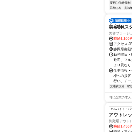
変形労働時間制
昇給あり
賞与
美容師/ス
美容プラージ
時給1,10
アクセス 
静岡県御殿
勤務曜日・時
歓迎、フル
より異なりま
仕事情報 
様への接客
行い、チー
交通費支給
駅
同じ企業の求人
アルバイト・パ
アウトレ
御殿場アウト
時給1,45
交通・アク