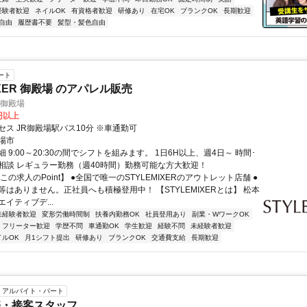
経験者歓迎
ネイルOK
有資格者歓迎
研修あり
在宅OK
ブランクOK
長期歓迎
自由
履歴書不要
髪型・髪色自由
ート
IXER 御殿場 のアパレル販売
R 御殿場
0円以上
セス JR御殿場駅バス10分 ※車通勤可
場市
 9:00～20:30の間でシフトを組みます。 1日6H以上、週4日～ 時間･
相談 レギュラー勤務（週40時間）勤務可能な方大歓迎！
この求人のPoint】 ●全国で唯一のSTYLEMIXERのアウトレット店舗 ●
等はありません。正社員へも積極登用中！ 【STYLEMIXERとは】 松本
イティブデ...
未経験者歓迎
変形労働時間制
扶養内勤務OK
社員登用あり
副業・WワークOK
フリーター歓迎
学歴不問
車通勤OK
学生歓迎
経験不問
未経験者歓迎
イルOK
月1シフト提出
研修あり
ブランクOK
交通費支給
長期歓迎
アルバイト・パート
売・接客スタッフ