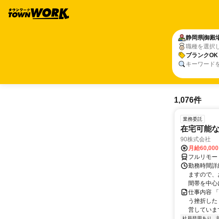
静岡県
御殿
職種を選択
ブランクOK
キーワード
1,076件
業務委託
在宅可能
90株式会社
月給60,00
フルリモー
勤務時間詳
ますので、お
間帯を中心に
仕事内容 
う挫折したく
営しています
社員登用あり