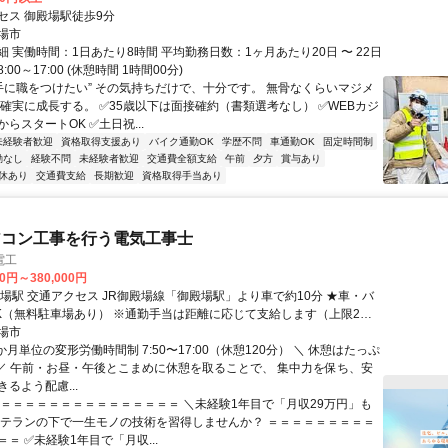
セス 御殿場駅徒歩9分
場市
 実働時間：1日あたり8時間 平均勤務日数：1ヶ月あたり20日 〜 22日
00～17:00 (休憩時間 1時間00分)
“手に職をつけたい” その気持ちだけで、十分です。 無骨なくらいマジメ
 確実に成長する。 ✅35歳以下は面接確約（書類選考なし） ✅WEBカジ
らスタートOK ✅土日祝...
未経験者歓迎
資格取得支援あり
バイク通勤OK
学歴不問
車通勤OK
固定時間制
勤なし
経験不問
未経験者歓迎
交通費全額支給
午前
夕方
賞与あり
休あり
交通費支給
長期歓迎
資格取得手当あり
アコン工事を行う電気工事士
電工
00円～380,000円
より車で約10分 ★車・バ
り） ※通勤手当は距離に応じて支給します（上限2万
場市
か月単位の変形労働時間制 7:50〜17:00（休憩120分） ＼ 休憩はたっぷ
 ／ 午前・お昼・午後とこまめに休憩を取ることで、 集中力を保ち、安
るよう配慮...
＝＝＝＝＝＝＝＝＝＝＝＝＝＝＝＝ ＼未経験1年目で「月収29万円」も
ベテランの下で一生モノの技術を習得しませんか？ ＝＝＝＝＝＝＝＝＝
＝ ✅未経験1年目で「月収...