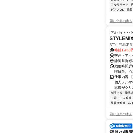
フルリモート
ピアスOK
服装
同じ企業の求人
アルバイト・パ
STYLEM
STYLEMIXE
時給1,45
交通・アク
静岡県御殿
勤務時間詳細
曜日等、応
仕事内容 【
個人ノルマ
恵奈がクリエ
制服あり
業界
主婦・主夫歓迎
経験者歓迎
ネ
同じ企業の求人
寝具の販