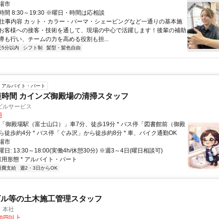
場市
間 8:30～19:30 ※曜日・時間は応相談
● 仕事内容 カット・カラー・パーマ・シェービングなど一通りの基本施
お客様への接客・技術を通して、現場の中心で活躍します！後輩の補助
導も行い、チームの力を高める役割も担...
近5分以内
シフト制
髪型・髪色自由
アルバイト・パート
短時間 カインズ御殿場の清掃スタッフ
ビルサービス
円
徒歩約4分 * バス停「ぐみ沢」から徒歩約8分 * 車、バイク通勤OK
場市
: 13:30～18:00(実働4h/休憩30分) ※週3～4日(曜日相談可)
雇用形態 * アルバイト・パート
通費支給
週2・3日からOK
ビル等の土木施工管理スタッフ
 本社
00円以上