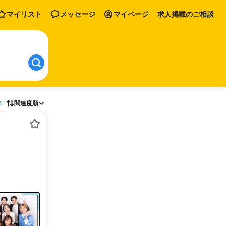
マイリスト
メッセージ
マイページ
求人掲載のご相談
存
関連度順