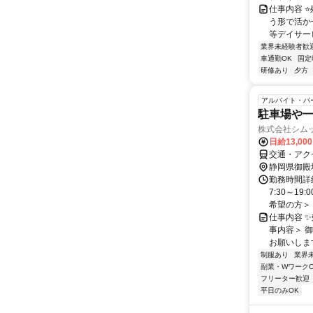
仕事内容 
う形で活か
等デイサービ
業界未経験者歓
車通勤OK
固定
研修あり
夕方
アルバイト・パ
駐車場や
株式会社シム
日給13,00
交通・アク
静岡県御殿
勤務時間詳細
7:30～19
希望の方＞ .
仕事内容 
事内容＞ 
お願いします
制服あり
業界
副業・WワークO
フリーター歓迎
平日のみOK