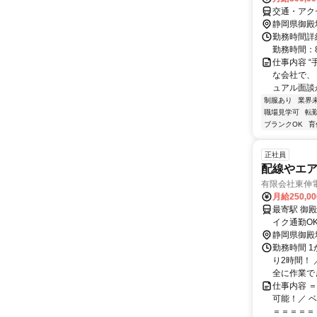
交通・アク
静岡県御殿
勤務時間詳細
勤務時間：8:
仕事内容 
な会社で、
ュアル面談か
制服あり
業界
職場見学可
転
ブランクOK
育
正社員
配線やエ
有限会社東伸
月給250,0
最寄駅 御殿場駅 交通アクセス JR御殿場線「御殿場駅」
イク通勤OK（無料駐車場あ
円）。 沼津市、三島市、裾野市、小山町など周辺エリアからの通勤もしやすい環
静岡県御殿
境です。
勤務時間 1
り2時間！
全に作業でき
仕事内容 
可能！／ 
＝＝＝＝＝＝