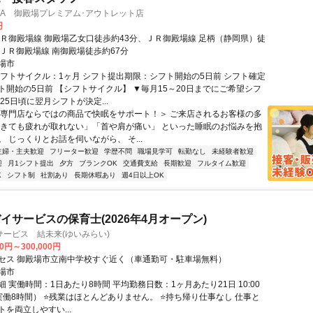
KAWA 御殿場プレミアム･アウトレット店
円
ＪＲ御殿場線 御殿場乙女口徒歩約43分、ＪＲ御殿場線 足柄（静岡県）徒
、ＪＲ御殿場線 南御殿場徒歩約67分
場市
シフトサイクル：1ヶ月 シフト提出期限：シフト開始の5日前 シフト確定
ト開始の5日前 【シフトサイクル】 ▼毎月15～20日までにご希望シフ
25日頃に翌月シフトが決定...
＜専門店ならではの商品で快眠をサポート！＞ ご来店されるお客様の多
起きても疲れが取れない」「首や肩が痛い」 といった睡眠のお悩みを抱
 じっくりとお話を伺いながら、 そ...
主婦・主夫歓迎
フリーター歓迎
学歴不問
職場見学可
転勤なし
未経験者歓迎
迎
月1シフト提出
夕方
ブランクOK
交通費支給
長期歓迎
フルタイム歓迎
K
シフト制
社割あり
長期休暇あり
週4日以上OK
イサービスの保育士(2026年4月オープン)
ービス 結未来(ゆいみらい)
00円～300,000円
セス 御殿場市立南中学校すぐ近く（車通勤可・駐車場無料）
場市
 実働時間：1日あたり8時間 平均勤務日数：1ヶ月あたり21日 10:00
（実働8時間） ⭐残業はほとんどありません。 ⭐持ち帰り仕事なし 仕事と
を両立しやすい...