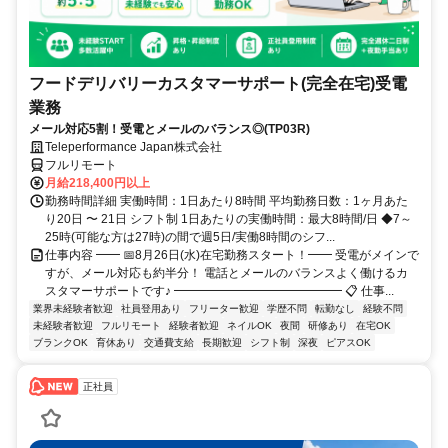
フードデリバリーカスタマーサポート(完全在宅)受電
業務
メール対応5割！受電とメールのバランス◎(TP03R)
Teleperformance Japan株式会社
フルリモート
月給218,400円以上
勤務時間詳細 実働時間：1日あたり8時間 平均勤務日数：1ヶ月あた
り20日 〜 21日 シフト制 1日あたりの実働時間：最大8時間/日 ◆7～
25時(可能な方は27時)の間で週5日/実働8時間のシフ...
仕事内容 ━━ 📅8月26日(水)在宅勤務スタート！━━ 受電がメインで
すが、メール対応も約半分！ 電話とメールのバランスよく働けるカ
スタマーサポートです♪ ━━━━━━━━━━━━━━ 📋 仕事...
業界未経験者歓迎
社員登用あり
フリーター歓迎
学歴不問
転勤なし
経験不問
未経験者歓迎
フルリモート
経験者歓迎
ネイルOK
夜間
研修あり
在宅OK
ブランクOK
育休あり
交通費支給
長期歓迎
シフト制
深夜
ピアスOK
正社員