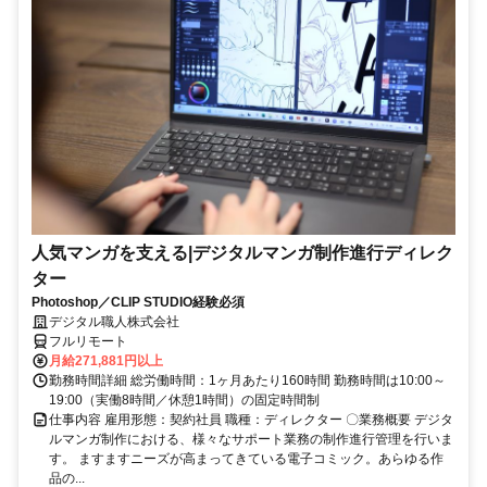
人気マンガを支える|デジタルマンガ制作進行ディレク
ター
Photoshop／CLIP STUDIO経験必須
デジタル職人株式会社
フルリモート
月給271,881円以上
勤務時間詳細 総労働時間：1ヶ月あたり160時間 勤務時間は10:00～
19:00（実働8時間／休憩1時間）の固定時間制
仕事内容 雇用形態：契約社員 職種：ディレクター 〇業務概要 デジタ
ルマンガ制作における、様々なサポート業務の制作進行管理を行いま
す。 ますますニーズが高まってきている電子コミック。あらゆる作
品の...