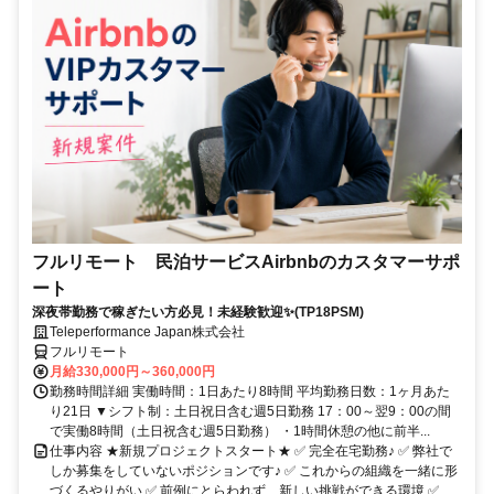
フルリモート 民泊サービスAirbnbのカスタマーサポ
ート
深夜帯勤務で稼ぎたい方必見！未経験歓迎✨(TP18PSM)
Teleperformance Japan株式会社
フルリモート
月給330,000円～360,000円
勤務時間詳細 実働時間：1日あたり8時間 平均勤務日数：1ヶ月あた
り21日 ▼シフト制：土日祝日含む週5日勤務 17：00～翌9：00の間
で実働8時間（土日祝含む週5日勤務） ・1時間休憩の他に前半...
仕事内容 ★新規プロジェクトスタート★ ✅ 完全在宅勤務♪ ✅ 弊社で
しか募集をしていないポジションです♪ ✅ これからの組織を一緒に形
づくるやりがい ✅ 前例にとらわれず、新しい挑戦ができる環境 ✅...