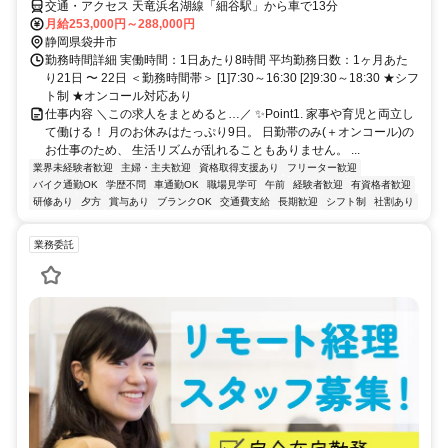
交通・アクセス 天竜浜名湖線「細谷駅」から車で13分
月給253,000円～288,000円
静岡県袋井市
勤務時間詳細 実働時間：1日あたり8時間 平均勤務日数：1ヶ月あた
り21日 〜 22日 ＜勤務時間帯＞ [1]7:30～16:30 [2]9:30～18:30 ★シフ
ト制 ★オンコール対応あり
仕事内容 ＼この求人をまとめると…／ ✨Point1. 家事や育児と両立し
て働ける！ 月のお休みはたっぷり9日。 日勤帯のみ(＋オンコール)の
お仕事のため、 生活リズムが乱れることもありません。 ...
業界未経験者歓迎
主婦・主夫歓迎
資格取得支援あり
フリーター歓迎
バイク通勤OK
学歴不問
車通勤OK
職場見学可
午前
経験者歓迎
有資格者歓迎
研修あり
夕方
賞与あり
ブランクOK
交通費支給
長期歓迎
シフト制
社割あり
業務委託