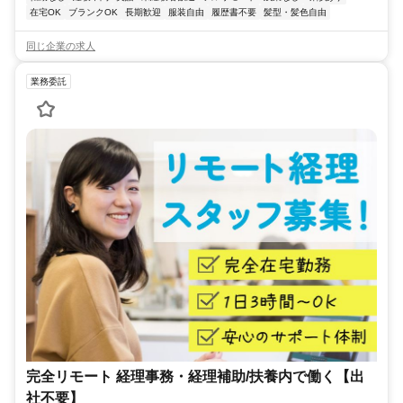
在宅OK
ブランクOK
長期歓迎
服装自由
履歴書不要
髪型・髪色自由
同じ企業の求人
業務委託
完全リモート 経理事務・経理補助/扶養内で働く【出
社不要】