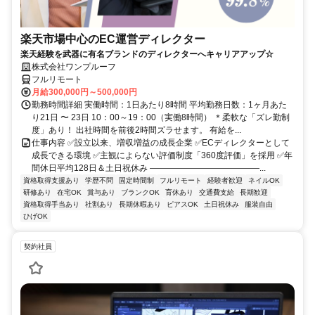
楽天市場中心のEC運営ディレクター
楽天経験を武器に有名ブランドのディレクターへキャリアアップ☆
株式会社ワンプルーフ
フルリモート
月給300,000円～500,000円
勤務時間詳細 実働時間：1日あたり8時間 平均勤務日数：1ヶ月あた
り21日 〜 23日 10：00～19：00（実働8時間） ＊柔軟な「ズレ勤制
度」あり！ 出社時間を前後2時間ズラせます。 有給を...
仕事内容 ✅設立以来、増収増益の成長企業 ✅ECディレクターとして
成長できる環境 ✅主観によらない評価制度「360度評価」を採用 ✅年
間休日平均128日＆土日祝休み ―――――――――――――...
資格取得支援あり
学歴不問
固定時間制
フルリモート
経験者歓迎
ネイルOK
研修あり
在宅OK
賞与あり
ブランクOK
育休あり
交通費支給
長期歓迎
資格取得手当あり
社割あり
長期休暇あり
ピアスOK
土日祝休み
服装自由
ひげOK
契約社員