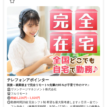
テレフォンアポインター
面接～就業後まで完全リモート✨先輩の95％が子育て中のママ♫
ヴァンテージマネジメント株式会社
フルリモート
時給1,226円～1,920円
勤務時間詳細 完全シフト制 希望を最大限考慮します♫ ⏰月～金でシ
フト自由！ （稼働目安時間： 9:00～17:00 ） ※週9時間以上の稼働を