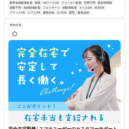
業界未経験者歓迎
副業・WワークOK
フリーター歓迎
学歴不問
固定時間制
経験不問
未経験者歓迎
フルリモート
経験者歓迎
ネイルOK
在宅OK
ブランクOK
ピアスOK
服装自由
ひげOK
髪型・髪色自由
契約社員
完全在宅勤務│スマホユーザーのカスタマーサポート