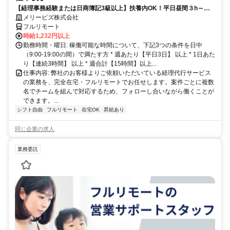
【経理事務経験または日商簿記3級以上】扶養内OK！平日昼間３h～。
完全在宅で育児・介護中の方も大歓迎♪
メリービズ株式会社
フルリモート
時給1,232円以上
勤務時間・曜日: 稼働可能な時間について、下記3つの条件を日中
（9:00-19:00の間）で満たす方 * 週あたり【平日3日】 以上 * 1日あた
り【連続3時間】 以上 * 週合計【15時間】以上...
仕事内容: 弊社のお客様よりご依頼いただいている経理代行サービス
の業務を、完全在宅・フルリモートでお任せします。案件ごとに複数
名でチームを組んで対応するため、フォローし合いながら働くことが
できます。...
シフト自由
フルリモート
在宅OK
昇給あり
同じ企業の求人
業務委託