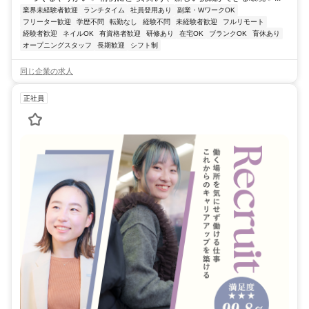
業界未経験者歓迎
ランチタイム
社員登用あり
副業・WワークOK
フリーター歓迎
学歴不問
転勤なし
経験不問
未経験者歓迎
フルリモート
経験者歓迎
ネイルOK
有資格者歓迎
研修あり
在宅OK
ブランクOK
育休あり
オープニングスタッフ
長期歓迎
シフト制
同じ企業の求人
正社員