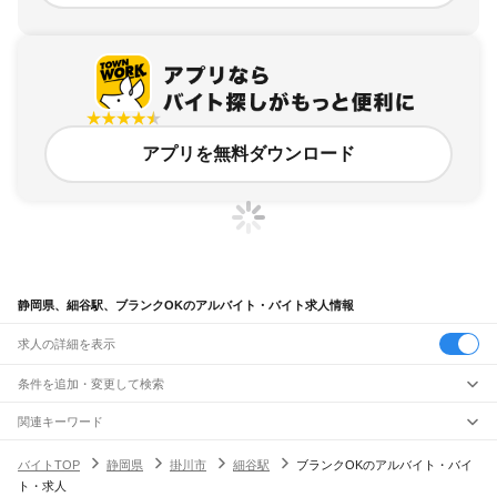
アプリを無料ダウンロード
静岡県、細谷駅、ブランクOKのアルバイト・バイト求人情報
求人の詳細を表示
条件を追加・変更して検索
市区町村を追加・変更
関連キーワード
完全在宅ワーク 全国
シール貼り 在宅
現在地周辺
ガチャガチャ
犬カフェ
静岡県
駅を追加・変更
バイトTOP
静岡県
掛川市
細谷駅
ブランクOKのアルバイト・バイ
静岡県
すべて
ト・求人
静岡市
すべて
職種を追加・変更