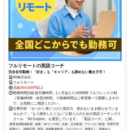
フルリモートの英語コーチ
完全在宅勤務！「好き」も「キャリア」も諦めない働き方可！
90株式会社
フルリモート
月給304,000円以上
勤務時間詳細 総労働時間：1ヶ月あたり165時間 フルフレックス制
（実働8時間・休憩1時間） ※勤務時間はご希望第一で調整しますの
で、お気軽にご相談ください。
仕事内容 「せっかく身につけた英語力、使わないまま眠らせていま
せんか？」 “もう挫折したくない”と願う人のための英語コーチングス
クール 「90 English」を運営しています。 「英語コーチ」と聞...
業界未経験者歓迎
副業・WワークOK
主婦・主夫歓迎
フリーター歓迎
学歴不問
転勤なし
経験不問
英語
未経験者歓迎
フルリモート
残業なし
研修あり