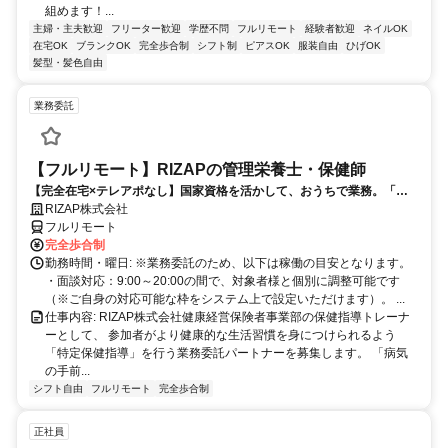
組めます！...
主婦・主夫歓迎
フリーター歓迎
学歴不問
フルリモート
経験者歓迎
ネイルOK
在宅OK
ブランクOK
完全歩合制
シフト制
ピアスOK
服装自由
ひげOK
髪型・髪色自由
業務委託
【フルリモート】RIZAPの管理栄養士・保健師
【完全在宅×テレアポなし】国家資格を活かして、おうちで業務。「も
う一つの安心」を。主婦・Wワーカー活躍中！「平日の日中だけ」「夕
RIZAP株式会社
方以降の数時間だけ」など、生活リズムに合わせた時間調整が可能で
フルリモート
す。1件ごとの成果報酬型だから、頑張った分だけ手応えのある収入
完全歩合制
に。充実のサポート体制で、安心の在宅ワークを始めませんか？
勤務時間・曜日: ※業務委託のため、以下は稼働の目安となります。
・面談対応：9:00～20:00の間で、対象者様と個別に調整可能です
（※ご自身の対応可能な枠をシステム上で設定いただけます）。 ...
仕事内容: RIZAP株式会社健康経営保険者事業部の保健指導トレーナ
ーとして、 参加者がより健康的な生活習慣を身につけられるよう
「特定保健指導」を行う業務委託パートナーを募集します。 「病気
の手前...
シフト自由
フルリモート
完全歩合制
正社員