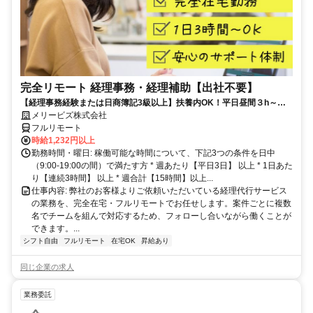
完全リモート 経理事務・経理補助【出社不要】
【経理事務経験または日商簿記3級以上】扶養内OK！平日昼間３h～。
完全在宅で育児・介護中の方も大歓迎♪
メリービズ株式会社
フルリモート
時給1,232円以上
勤務時間・曜日: 稼働可能な時間について、下記3つの条件を日中
（9:00-19:00の間）で満たす方 * 週あたり【平日3日】 以上 * 1日あた
り【連続3時間】 以上 * 週合計【15時間】以上...
仕事内容: 弊社のお客様よりご依頼いただいている経理代行サービス
の業務を、完全在宅・フルリモートでお任せします。案件ごとに複数
名でチームを組んで対応するため、フォローし合いながら働くことが
できます。...
シフト自由
フルリモート
在宅OK
昇給あり
同じ企業の求人
業務委託