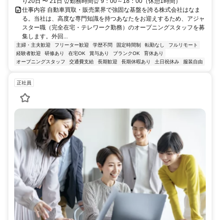
り20日 〜 21日 ⏰勤務時間⏰ 9：00～18：00（休憩1時間）
仕事内容 自動車買取・販売業界で強固な基盤を誇る株式会社はなま
る。当社は、高度な専門知識を持つあなたをお迎えするため、アジャ
スター職（完全在宅・テレワーク勤務）のオープニングスタッフを募
集します。外回...
主婦・主夫歓迎
フリーター歓迎
学歴不問
固定時間制
転勤なし
フルリモート
経験者歓迎
研修あり
在宅OK
賞与あり
ブランクOK
育休あり
オープニングスタッフ
交通費支給
長期歓迎
長期休暇あり
土日祝休み
服装自由
正社員