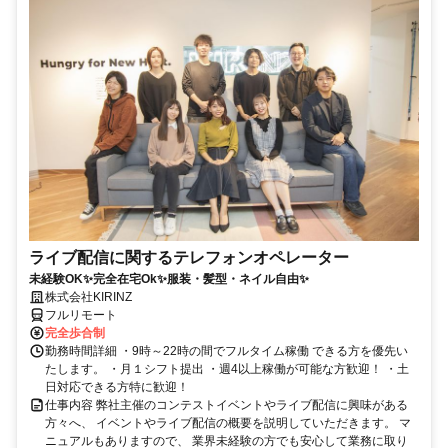
ライブ配信に関するテレフォンオペレーター
未経験OK✨完全在宅Ok✨服装・髪型・ネイル自由✨
株式会社KIRINZ
フルリモート
完全歩合制
勤務時間詳細 ・9時～22時の間でフルタイム稼働 できる方を優先い
たします。 ・月１シフト提出 ・週4以上稼働が可能な方歓迎！ ・土
日対応できる方特に歓迎！
仕事内容 弊社主催のコンテストイベントやライブ配信に興味がある
方々へ、 イベントやライブ配信の概要を説明していただきます。 マ
ニュアルもありますので、 業界未経験の方でも安心して業務に取り