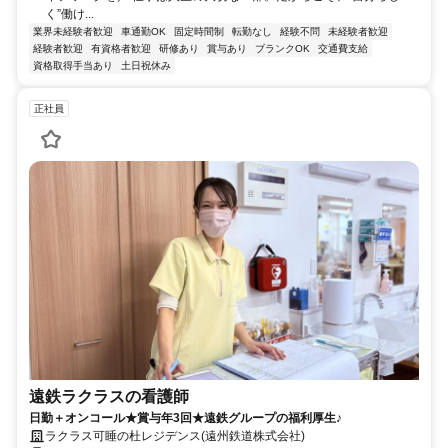
く”働け...
業界未経験者歓迎
車通勤OK
固定時間制
転勤なし
経験不問
未経験者歓迎
経験者歓迎
有資格者歓迎
研修あり
賞与あり
ブランクOK
交通費支給
資格取得手当あり
土日祝休み
正社員
遠鉄ラクラスの看護師
日勤＋オンコール★賞与年3回★遠鉄グループの福利厚生♪
ラクラス可睡の杜レジデンス(遠州鉄道株式会社)