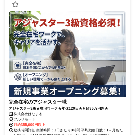
完全在宅のアジャスター職
アジャスター3級★在宅ワーク★年休120日★月給35万円超★
株式会社はなまる
フルリモート
月給355,000円以上
勤務時間詳細 実働時間：1日あたり8時間 平均勤務日数：1ヶ月あた