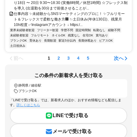
り18日 〜 20日 9:30〜18:30 (実働8時間／休憩1時間) ☆フレックス制
を導入 (出退勤を30分まで前後させることが...
仕事内容 ✨未経験からSNSマーケティングのプロに！ ✨フルリモー
ト＆フレックスで柔軟な働き方🏢 ✨土日休み(年休130日)、残業月
10h程度 ✅Instagramアカウント ↓ https:/...
業界未経験者歓迎
フリーター歓迎
学歴不問
固定時間制
転勤なし
経験不問
未経験者歓迎
フルリモート
ネイルOK
残業なし
在宅OK
賞与あり
ブランクOK
育休あり
長期歓迎
駅近5分以内
長期休暇あり
ピアスOK
土日祝休み
前へ
次へ
1
2
3
4
5
この条件の新着求人を受け取る
静岡県 / 細谷駅
ブランクOK
「LINEで受け取る」では、新着求人のほか、おすすめ情報なども配信しま
す。
詳しくはこちら
LINEで受け取る
メールで受け取る