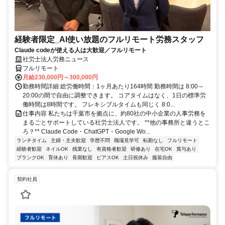
経験者限定_AI使い放題のフルリモート労務スタッフ
Claude codeが使える人は大歓迎／フルリモート
社労士法人労務ニュース
フルリモート
月給230,000円～300,000円
勤務時間詳細 総労働時間：1ヶ月あたり164時間 勤務時間は 8:00～
20:00の間で自由に調整できます。 コアタイムはなく、1日の標準労
働時間は8時間です。 フレキシブルタイムも同じく 8:0...
仕事内容 私たちは千葉市を拠点に、約80社の中小企業の人事労務を
まるごとサポートしている社労士法人です。 **他の事務所と違うとこ
ろ？** Claude Code・ChatGPT・Google Wo...
ランチタイム
主婦・主夫歓迎
学歴不問
職場見学可
転勤なし
フルリモート
経験者歓迎
ネイルOK
残業なし
有資格者歓迎
研修あり
在宅OK
賞与あり
ブランクOK
育休あり
長期歓迎
ピアスOK
土日祝休み
服装自由
契約社員