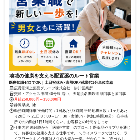
地域の健康を支える配置薬のルート営業
医療知識ゼロでOK｜土日祝休み×直帰OK×残業代1分単位支給
広貫堂河上薬品グループ株式会社 掛川営業所
交通・アクセス 県道40号線 沿い。天竜浜名湖鉄道 細谷駅と原谷駅の
中間地点くらいの立地です
月給250,000円～350,000円
静岡県掛川市
勤務時間詳細 実働時間：1日あたり8時間 平均勤務日数：1ヶ月あた
り20日 〜 21日 8：00～17：30（実働8h・休憩1時間30分） ◎事務
所での内勤は1日1時間くらい。お客様との時間をしっか...
仕事内容 未経験から「医療×営業」のプロへ！ 医薬品やサプリを通じ
て、お客様の健康を支える仕事です。 ＼ライスワークではなく、ラ
イフワークを／ 仕事は人生の大切な一部。だからこそ、“自分らし