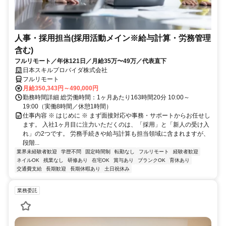
人事・採用担当(採用活動メイン※給与計算・労務管理
含む)
フルリモート／年休121日／月給35万〜49万／代表直下
日本スキルプロバイダ株式会社
フルリモート
月給350,343円～490,000円
勤務時間詳細 総労働時間：1ヶ月あたり163時間20分 10:00～
19:00（実働8時間／休憩1時間）
仕事内容 ※ はじめに ※ まず面接対応や事務・サポートからお任せし
ます。 入社1ヶ月目に注力いただくのは、「採用」と「新人の受け入
れ」の2つです。 労務手続きや給与計算も担当領域に含まれますが、
段階...
業界未経験者歓迎
学歴不問
固定時間制
転勤なし
フルリモート
経験者歓迎
ネイルOK
残業なし
研修あり
在宅OK
賞与あり
ブランクOK
育休あり
交通費支給
長期歓迎
長期休暇あり
土日祝休み
業務委託