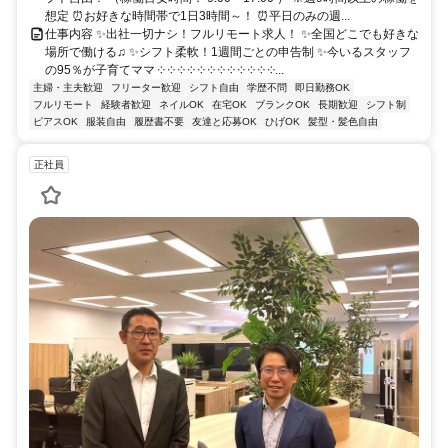
想定 ⏰お好きな時間帯で1日3時間～！ ⏰平日のみの週...
仕事内容 ✨出社一切ナシ！フルリモート求人！ ✨全国どこでも好きな
場所で働ける♫ ✨シフト柔軟！1週間ごとの申告制 ✨今いるスタッフ
の95％が子育てママ ༶ ༶ ༶ ༶ ༶ ༶ ༶ ༶ ༶ ༶ ༶ ༶...
主婦・主夫歓迎
フリーター歓迎
シフト自由
学歴不問
即日勤務OK
フルリモート
経験者歓迎
ネイルOK
在宅OK
ブランクOK
長期歓迎
シフト制
ピアスOK
服装自由
履歴書不要
友達と応募OK
ひげOK
髪型・髪色自由
正社員