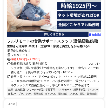
フルリモートの営業サポートスタッフ(営業経験必須)
主婦さん活躍中♪中抜け・送迎OK！家庭と両立しながら働ける✨
Tebiki株式会社
フルリモート
時給1,925円～2,200円
勤務時間詳細 ⏰ 勤務時間 ⏰ ────────────────── フルフレ
ックス制 （週25時間以上の稼働をお願いします） * 申告シフトで勤
務可能 * 「子供が学校に行っている間（10:00～...
仕事内容 ＊‥‥＊‥ アピールポイント ‥＊‥‥＊ ✨ 時給1,925円
～！高水準の報酬設定 ✨ ママ・パパ多数活躍中！温かいチーム ✨ フ
ルフレックスで自由に働く ✨ 丁寧なOJT＆マニュアル完備で...
主婦・主夫歓迎
フリーター歓迎
学歴不問
フルリモート
経験者歓迎
ネイルOK
在宅OK
ブランクOK
長期歓迎
ピアスOK
服装自由
ひげOK
髪型・髪色自由
正社員