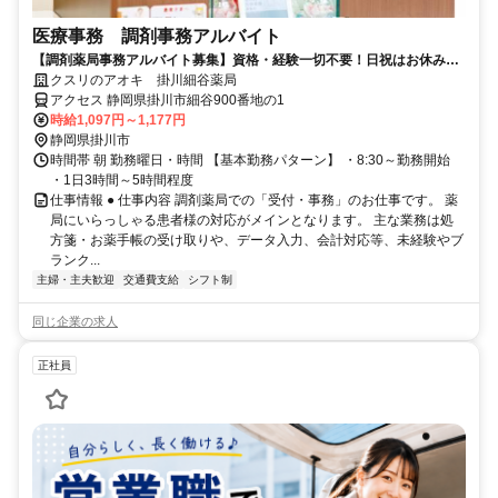
医療事務 調剤事務アルバイト
【調剤薬局事務アルバイト募集】資格・経験一切不要！日祝はお休みの
お仕事！
クスリのアオキ 掛川細谷薬局
アクセス 静岡県掛川市細谷900番地の1
時給1,097円～1,177円
静岡県掛川市
時間帯 朝 勤務曜日・時間 【基本勤務パターン】 ・8:30～勤務開始
・1日3時間～5時間程度
仕事情報 ● 仕事内容 調剤薬局での「受付・事務」のお仕事です。 薬
局にいらっしゃる患者様の対応がメインとなります。 主な業務は処
方箋・お薬手帳の受け取りや、データ入力、会計対応等、未経験やブ
ランク...
主婦・主夫歓迎
交通費支給
シフト制
同じ企業の求人
正社員