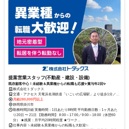
提案営業スタッフ(不動産・建設・設備)
既存顧客中心！未経験＆異業種からの転職も応援✨賞与年2回✨
株式会社トダックス
交通・アクセス 天竜浜名湖鉄道「いこいの広場駅」より徒歩1分／車
通勤OK
月給280,000円以上
静岡県掛川市
勤務時間詳細 実働時間：1日あたり8時間 平均勤務日数：1ヶ月あた
り20日 〜 21日 【勤務時間】 8:00～17:00／9:00～18:00（休憩60
分） ★残業：月平均20時間程度 ★ワーク...
仕事内容 ✨未経験＆異業種からの転職も大歓迎✨