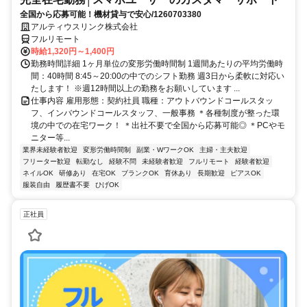
全国から応募可能！機材貸与で安心/1260703380
アルティウスリンク株式会社
フルリモート
時給1,320円～1,400円
勤務時間詳細 1ヶ月単位の変形労働時間制 1週間あたりの平均労働時
間：40時間 8:45～20:00の中でのシフト勤務 週3日から柔軟に対応い
たします！ ※週12時間以上の勤務をお願いしています ...
仕事内容 雇用形態：契約社員 職種：アウトバウンドコールスタッ
フ、インバウンドコールスタッフ、一般事務 ＊各種制度が整った環
境の中での在宅ワーク！ ＊出社不要で全国から応募可能◎ ＊PCやモ
ニター等...
業界未経験者歓迎
変形労働時間制
副業・WワークOK
主婦・主夫歓迎
フリーター歓迎
転勤なし
経験不問
未経験者歓迎
フルリモート
経験者歓迎
ネイルOK
研修あり
在宅OK
ブランクOK
育休あり
長期歓迎
ピアスOK
服装自由
履歴書不要
ひげOK
正社員