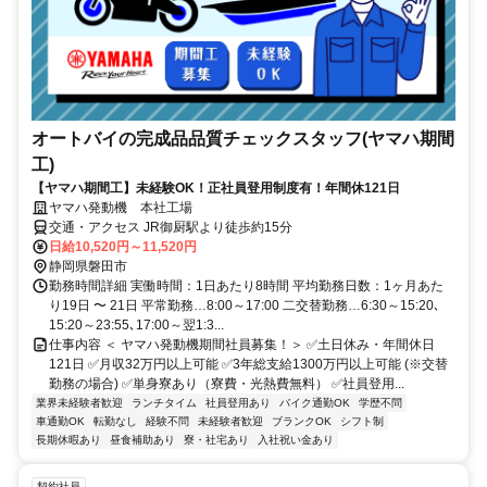
オートバイの完成品品質チェックスタッフ(ヤマハ期間
工)
【ヤマハ期間工】未経験OK！正社員登用制度有！年間休121日
ヤマハ発動機 本社工場
交通・アクセス JR御厨駅より徒歩約15分
日給10,520円～11,520円
静岡県磐田市
勤務時間詳細 実働時間：1日あたり8時間 平均勤務日数：1ヶ月あた
り19日 〜 21日 平常勤務…8:00～17:00 二交替勤務…6:30～15:20､
15:20～23:55､17:00～翌1:3...
仕事内容 ＜ ヤマハ発動機期間社員募集！＞ ✅土日休み・年間休日
121日 ✅月収32万円以上可能 ✅3年総支給1300万円以上可能 (※交替
勤務の場合) ✅単身寮あり（寮費・光熱費無料） ✅社員登用...
業界未経験者歓迎
ランチタイム
社員登用あり
バイク通勤OK
学歴不問
車通勤OK
転勤なし
経験不問
未経験者歓迎
ブランクOK
シフト制
長期休暇あり
昼食補助あり
寮・社宅あり
入社祝い金あり
契約社員