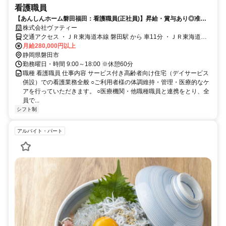
看護職員
【あんしんホーム磐田福田：看護職員(正社員)】昇給・賞与あり◎准看
護師も歓迎！退職金制度あり
株式会社ヴァティー
交通アクセス ・ＪＲ東海道本線 磐田駅 から 車11分 ・ＪＲ東海道本
線 磐田駅 から 遠鉄バス「豊浜郵便局」行乗車20分 「福田交番前」降
月給280,000円以上
車後徒歩1分
静岡県磐田市
勤務曜日・時間 9:00～18:00 ※休憩60分
職種 看護職員 仕事内容 サービス付き高齢者向け住宅（デイサービス
併設）での看護業務全般 ○ご利用者様の体調維持・管理・医療的なケ
アを行っていただきます。 ○医療機関・他職種職員と連携をとり、全
員で...
シフト制
アルバイト・パート