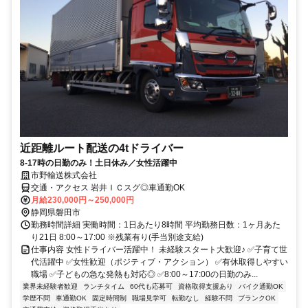
近距離ルート配送の4tドライバー
8-17時の日勤のみ！土日休み／女性活躍中
市野輸送株式会社
交通・アクセス 岩井ＩＣスグ◎車通勤OK
月給230,000円～250,000円
静岡県磐田市
勤務時間詳細 実働時間：1日あたり8時間 平均勤務日数：1ヶ月あた
り21日 8:00～17:00 ※残業有り(手当別途支給)
仕事内容 女性ドライバー活躍中！ 未経験スタート大歓迎♪ ✅子育て世
代活躍中 ✅女性歓迎（ポジティブ・アクション） ✅有休取得しやすい
職場 ✅子どもの急な発熱も対応◎ ✅8:00～17:00の日勤のみ...
業界未経験者歓迎
ランチタイム
60代も応募可
資格取得支援あり
バイク通勤OK
学歴不問
車通勤OK
固定時間制
職場見学可
転勤なし
経験不問
ブランクOK