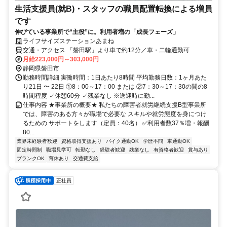
生活支援員(就B)・スタッフの職員配置転換による増員
です
伸びている事業所で“主役”に。利用者増の「成長フェーズ」
ライフサイズステーションあまね
交通・アクセス 「磐田駅」より車で約12分／車・二輪通勤可
月給223,000円～303,000円
静岡県磐田市
勤務時間詳細 実働時間：1日あたり8時間 平均勤務日数：1ヶ月あた
り21日 〜 22日 ①8：00～17：00 または ②7：30～17：30の間の8
時間程度 ✓休憩60分 ✓残業なし ※送迎時に勤...
仕事内容 ★事業所の概要★ 私たちの障害者就労継続支援B型事業所
では、障害のある方々が職場で必要な スキルや就労態度を身につけ
るための サポートをします（定員：40名） ✅利用者数37％増・報酬
80...
業界未経験者歓迎
資格取得支援あり
バイク通勤OK
学歴不問
車通勤OK
固定時間制
職場見学可
転勤なし
経験者歓迎
残業なし
有資格者歓迎
賞与あり
ブランクOK
育休あり
交通費支給
正社員