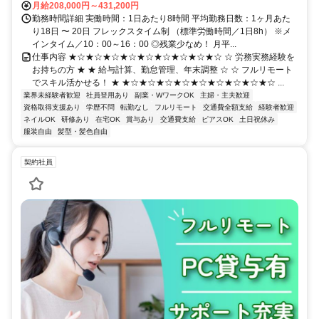
月給208,000円～431,200円
勤務時間詳細 実働時間：1日あたり8時間 平均勤務日数：1ヶ月あた
り18日 〜 20日 フレックスタイム制 （標準労働時間／1日8h） ※メ
インタイム／10：00～16：00 ◎残業少なめ！ 月平...
仕事内容 ★☆★☆★☆★☆★☆★☆★☆★☆★☆ ☆ 労務実務経験を
お持ちの方 ★ ★ 給与計算、勤怠管理、年末調整 ☆ ☆ フルリモート
でスキル活かせる！ ★ ★☆★☆★☆★☆★☆★☆★☆★☆★☆ ...
業界未経験者歓迎
社員登用あり
副業・WワークOK
主婦・主夫歓迎
資格取得支援あり
学歴不問
転勤なし
フルリモート
交通費全額支給
経験者歓迎
ネイルOK
研修あり
在宅OK
賞与あり
交通費支給
ピアスOK
土日祝休み
服装自由
髪型・髪色自由
契約社員