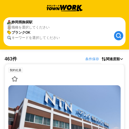
静岡県
御厨駅
職種を選択してください
ブランクOK
キーワードを選択してください
463件
条件保存
関連度順
契約社員