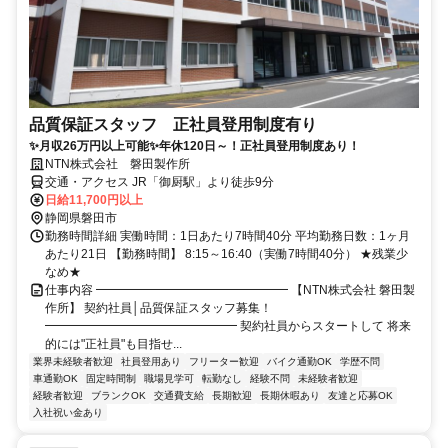
品質保証スタッフ 正社員登用制度有り
✨月収26万円以上可能✨年休120日～！正社員登用制度あり！
NTN株式会社 磐田製作所
交通・アクセス JR「御厨駅」より徒歩9分
日給11,700円以上
静岡県磐田市
勤務時間詳細 実働時間：1日あたり7時間40分 平均勤務日数：1ヶ月
あたり21日 【勤務時間】 8:15～16:40（実働7時間40分） ★残業少
なめ★
仕事内容 ━━━━━━━━━━━━━━━━ 【NTN株式会社 磐田製
作所】 契約社員│品質保証スタッフ募集！
━━━━━━━━━━━━━━━━ 契約社員からスタートして 将来
的には"正社員"も目指せ...
業界未経験者歓迎
社員登用あり
フリーター歓迎
バイク通勤OK
学歴不問
車通勤OK
固定時間制
職場見学可
転勤なし
経験不問
未経験者歓迎
経験者歓迎
ブランクOK
交通費支給
長期歓迎
長期休暇あり
友達と応募OK
入社祝い金あり