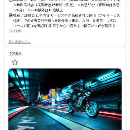
※時間応相談（夜勤時は15時間で固定） ※休憩60分（夜勤時は休憩
120分） ※22時以降は18歳以上
職種 介護職員 仕事内容 サービス付き高齢者向け住宅（デイサービス
併設）での介護業務全般 ○身体介護（排泄、入浴、食事等） ○巡回、
コール対応 ○介護記録 等 若手から中高年まで幅広い世代が活躍中...
シフト制
同じ企業の求人
契約社員