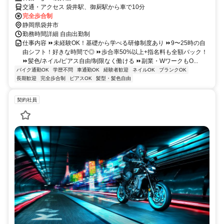
交通・アクセス 袋井駅、御厨駅から車で10分
完全歩合制
静岡県袋井市
勤務時間詳細 自由出勤制
仕事内容 ⏩未経験OK！基礎から学べる研修制度あり ⏩9〜25時の自
由シフト！好きな時間で◎ ⏩歩合率50%以上+指名料も全額バック！
⏩髪色/ネイル/ピアス自由!制限なく働ける ⏩副業・WワークもO...
バイク通勤OK
学歴不問
車通勤OK
経験者歓迎
ネイルOK
ブランクOK
長期歓迎
完全歩合制
ピアスOK
髪型・髪色自由
契約社員