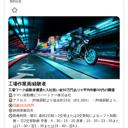
契約社員
工場作業員/経験者
工場ワーク経験者優遇✨入社祝い金50万円あり✨平均年齢30代の職場
ヤマハ発動機ビズパートナー株式会社
アクセス: ・JR御厨駅より徒歩約15分（約1.2km） ・JR御厨駅よりタ
クシーで約5分（約1.2km） ・JR磐田駅よりタクシー約10分 ・JR磐
日給10,520円
田駅前バスターミナル1番のりば遠鉄バス「城之崎経由磐田営業所」
静岡県磐田市
行き「ヤマハ発動機前」下車
勤務時間・曜日: 週休2日制＜2交替または3交替制によるシフト制勤
務＞ ⏰2交替勤務 早番：6：30～15：20 遅番：15：20～23：55また
は17：00～翌1：35または19：40～翌4:1...