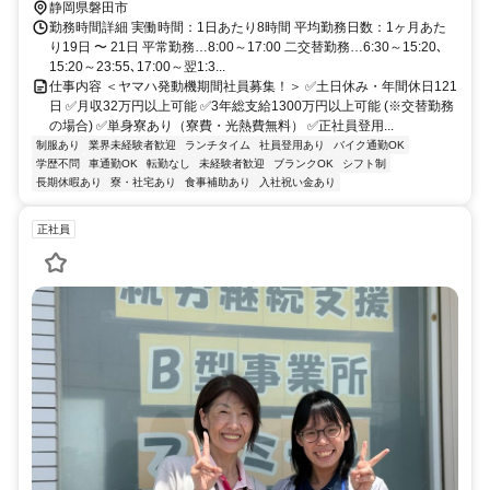
静岡県磐田市
勤務時間詳細 実働時間：1日あたり8時間 平均勤務日数：1ヶ月あた
り19日 〜 21日 平常勤務…8:00～17:00 二交替勤務…6:30～15:20､
15:20～23:55､17:00～翌1:3...
仕事内容 ＜ヤマハ発動機期間社員募集！＞ ✅土日休み・年間休日121
日 ✅月収32万円以上可能 ✅3年総支給1300万円以上可能 (※交替勤務
の場合) ✅単身寮あり（寮費・光熱費無料） ✅正社員登用...
制服あり
業界未経験者歓迎
ランチタイム
社員登用あり
バイク通勤OK
学歴不問
車通勤OK
転勤なし
未経験者歓迎
ブランクOK
シフト制
長期休暇あり
寮・社宅あり
食事補助あり
入社祝い金あり
正社員