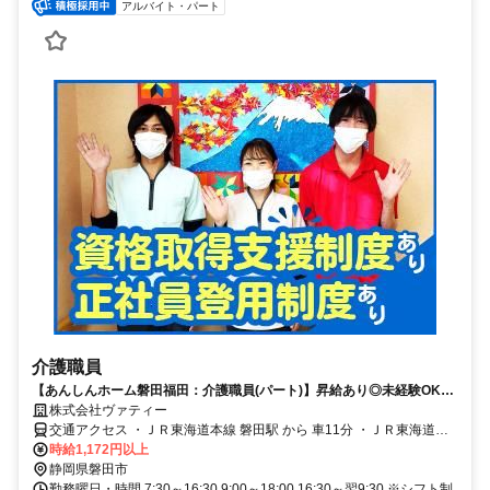
アルバイト・パート
介護職員
【あんしんホーム磐田福田：介護職員(パート)】昇給あり◎未経験OK！
勤務日数相談可
株式会社ヴァティー
交通アクセス ・ＪＲ東海道本線 磐田駅 から 車11分 ・ＪＲ東海道本
線 磐田駅 から 遠鉄バス「豊浜郵便局」行乗車20分 「福田交番前」降
時給1,172円以上
車後徒歩1分
静岡県磐田市
勤務曜日・時間 7:30～16:30 9:00～18:00 16:30～翌9:30 ※シフト制