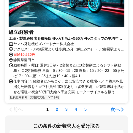
組立/経験者
工場・製造経験者を積極採用✨入社祝い金50万円✨スタッフの平均年齢
は30代
ヤマハ発動機ビズパートナー株式会社
アクセス: ・JR御厨駅より徒歩約15分（約1.2km） ・JR御厨駅よりタ
クシーで約5分（約1.2km） ・JR磐田駅よりタクシー約10分 ・JR磐
日給10,520円
田駅前バスターミナル1番のりば遠鉄バス「城之崎経由磐田営業所」
静岡県磐田市
行き「ヤマハ発動機前」下車
勤務時間・曜日: 週休2日制＜2交替または3交替制によるシフト制勤
務＞ ⏰2交替勤務 早番：6：30～15：20 遅番：15：20～23：55また
は17：00～翌1：35または19：40～翌4:1...
仕事内容: ＼経験者だからこそ、次は安心できる職場へ／ ＊将来を見
据えた転職を＊ ✅正社員登用制度あり（多数実績） ✅製造経験を活か
せる環境 ✅祝金50万円支給＆手当充実 モーターサイクルを扱う...
社員登用あり
交通費支給
シフト制
前へ
次へ
1
2
3
4
5
この条件の新着求人を受け取る