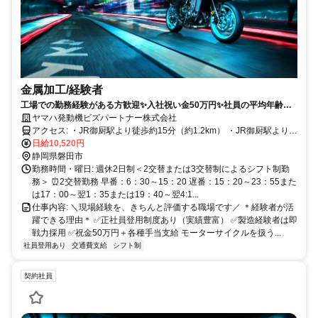
金属加工/経験者
工場での勤務経験がある方歓迎✨入社祝い金50万円✨社員の平均年齢は
30代
ヤマハ発動機ビズパートナー株式会社
アクセス: ・JR御厨駅より徒歩約15分（約1.2km） ・JR御厨駅よりタ
クシーで約5分（約1.2km） ・JR磐田駅よりタクシー約10分 ・JR磐
日給10,520円
田駅前バスターミナル1番のりば遠鉄バス「城之崎経由磐田営業所」
静岡県磐田市
行き「ヤマハ発動機前」下車
勤務時間・曜日: 週休2日制＜2交替または3交替制によるシフト制勤
務＞ ⏰2交替勤務 早番：6：30～15：20 遅番：15：20～23：55また
は17：00～翌1：35または19：40～翌4:1...
仕事内容: ＼現場経験を、きちんと評価する職場です／ ＊経験者が活
躍できる理由＊ ✅正社員登用制度あり（実績豊富） ✅製造経験者は即
戦力採用 ✅祝金50万円＋各種手当支給 モーターサイクルを扱う...
社員登用あり
交通費支給
シフト制
契約社員