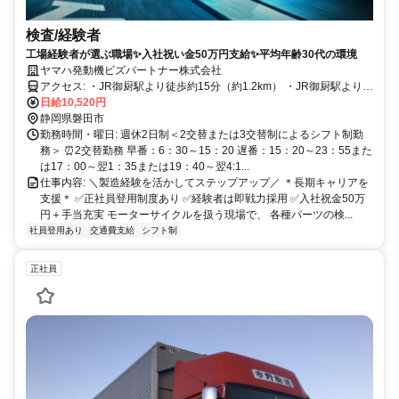
検査/経験者
工場経験者が選ぶ職場✨入社祝い金50万円支給✨平均年齢30代の環境
ヤマハ発動機ビズパートナー株式会社
アクセス: ・JR御厨駅より徒歩約15分（約1.2km） ・JR御厨駅よりタ
クシーで約5分（約1.2km） ・JR磐田駅よりタクシー約10分 ・JR磐
日給10,520円
田駅前バスターミナル1番のりば遠鉄バス「城之崎経由磐田営業所」
静岡県磐田市
行き「ヤマハ発動機前」下車
勤務時間・曜日: 週休2日制＜2交替または3交替制によるシフト制勤
務＞ ⏰2交替勤務 早番：6：30～15：20 遅番：15：20～23：55また
は17：00～翌1：35または19：40～翌4:1...
仕事内容: ＼製造経験を活かしてステップアップ／ ＊長期キャリアを
支援＊ ✅正社員登用制度あり ✅経験者は即戦力採用 ✅入社祝金50万
円＋手当充実 モーターサイクルを扱う現場で、 各種パーツの検...
社員登用あり
交通費支給
シフト制
正社員