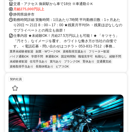
交通・アクセス 御厨駅から車で18分 ※車通勤ＯＫ
月給275,000円以上
静岡県袋井市
勤務時間詳細 実働時間：1日あたり7時間 平均勤務日数：1ヶ月あた
り20日 〜 21日 8：00～17：00 ★残業月平均5h ・残業ほぼなしなの
でプライベートとの両立も抜群！
仕事内容 ★未経験OK！月給27.5万円以上も可能！★ 「キツそう」
「汚そう」なイメージを覆す、 ホワイトな働き方が当社の自慢で
す。 ＜電話応募・問い合わせはコチラ＞ 053-831-7512（事務...
業界未経験者歓迎
副業・WワークOK
資格取得支援あり
フリーター歓迎
バイク通勤OK
学歴不問
車通勤OK
固定時間制
職場見学可
転勤なし
経験不問
未経験者歓迎
住宅手当あり
賞与あり
ブランクOK
育休あり
交通費支給
資格取得手当あり
長期休暇あり
ピアスOK
契約社員