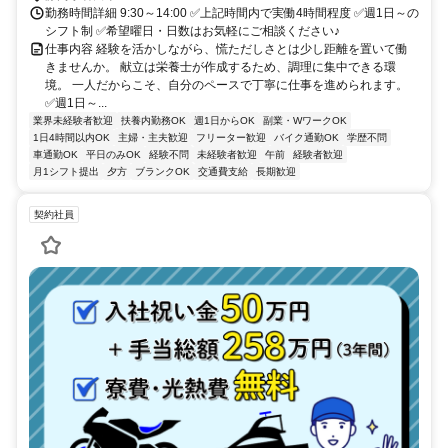
勤務時間詳細 9:30～14:00 ✅上記時間内で実働4時間程度 ✅週1日～の
シフト制 ✅希望曜日・日数はお気軽にご相談ください♪
仕事内容 経験を活かしながら、慌ただしさとは少し距離を置いて働
きませんか。 献立は栄養士が作成するため、調理に集中できる環
境。 一人だからこそ、自分のペースで丁寧に仕事を進められます。
✅週1日～...
業界未経験者歓迎
扶養内勤務OK
週1日からOK
副業・WワークOK
1日4時間以内OK
主婦・主夫歓迎
フリーター歓迎
バイク通勤OK
学歴不問
車通勤OK
平日のみOK
経験不問
未経験者歓迎
午前
経験者歓迎
月1シフト提出
夕方
ブランクOK
交通費支給
長期歓迎
契約社員