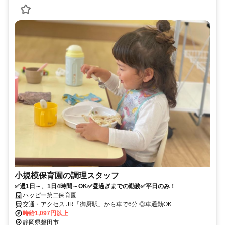
小規模保育園の調理スタッフ
✅週1日～、1日4時間～OK✅昼過ぎまでの勤務✅平日のみ！
ハッピー第二保育園
交通・アクセス JR「御厨駅」から車で6分 ◎車通勤OK
時給1,097円以上
静岡県磐田市