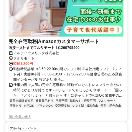
完全在宅勤務|Amazonカスタマーサポート
面接～入社までフルリモート！/1260705400
アルティウスリンク株式会社
フルリモート
時給1,200円
勤務時間詳細 ⏩8:50-22:00の間でシフト制 ※会社指定シフト 《シフ
ト例》実働8時間 ・8:50-18:00 ・12:50-22:00 ※健康管理のため勤務
間インターバル 設定あり ※所...
仕事内容 ✨人気の完全在宅勤務✨ 通勤ゼロでストレスフリー 自分の
時間にゆとりが持てます♪ ✅リモートでもしっかりサポート！ 「困っ
た」「どうしよう」と思ったら すぐにチャットで相談OK 業務中の...
業界未経験者歓迎
社員登用あり
学歴不問
転勤なし
経験不問
フルリモート
研修あり
在宅OK
ブランクOK
交通費支給
シフト制
服装自由
髪型・髪色自由
同じ企業の求人
アルバイト・パート