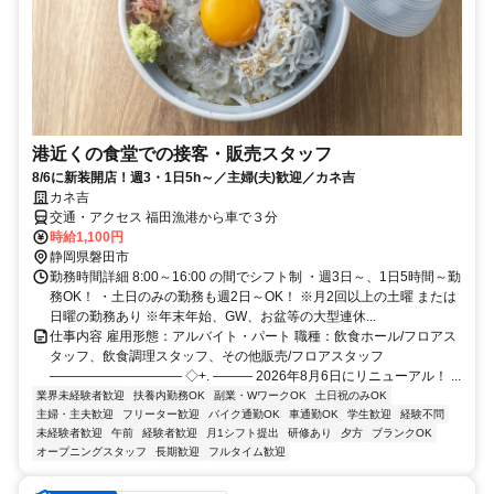
港近くの食堂での接客・販売スタッフ
8/6に新装開店！週3・1日5h～／主婦(夫)歓迎／カネ吉
カネ吉
交通・アクセス 福田漁港から車で３分
時給1,100円
静岡県磐田市
勤務時間詳細 8:00～16:00 の間でシフト制 ・週3日～、1日5時間～勤
務OK！ ・土日のみの勤務も週2日～OK！ ※月2回以上の土曜 または
日曜の勤務あり ※年末年始、GW、お盆等の大型連休...
仕事内容 雇用形態：アルバイト・パート 職種：飲食ホール/フロアス
タッフ、飲食調理スタッフ、その他販売/フロアスタッフ
―――――――――― ◇+. ――― 2026年8月6日にリニューアル！ ...
業界未経験者歓迎
扶養内勤務OK
副業・WワークOK
土日祝のみOK
主婦・主夫歓迎
フリーター歓迎
バイク通勤OK
車通勤OK
学生歓迎
経験不問
未経験者歓迎
午前
経験者歓迎
月1シフト提出
研修あり
夕方
ブランクOK
オープニングスタッフ
長期歓迎
フルタイム歓迎