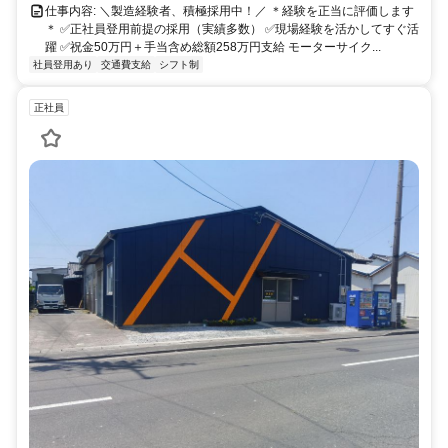
仕事内容: ＼製造経験者、積極採用中！／ ＊経験を正当に評価します
＊ ✅正社員登用前提の採用（実績多数） ✅現場経験を活かしてすぐ活
躍 ✅祝金50万円＋手当含め総額258万円支給 モーターサイク...
社員登用あり
交通費支給
シフト制
正社員