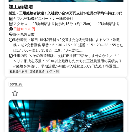
加工/経験者
製造・工場経験者歓迎！入社祝い金50万円支給✨社員の平均年齢は30代
ヤマハ発動機ビズパートナー株式会社
アクセス: ・JR御厨駅より徒歩約15分（約1.2km） ・JR御厨駅よりタ
クシーで約5分（約1.2km） ・JR磐田駅よりタクシー約10分 ・JR磐
日給10,520円
田駅前バスターミナル1番のりば遠鉄バス「城之崎経由磐田営業所」
静岡県磐田市
行き「ヤマハ発動機前」下車
勤務時間・曜日: 週休2日制＜2交替または3交替制によるシフト制勤
務＞ ⏰2交替勤務 早番：6：30～15：20 遅番：15：20～23：55また
は17：00～翌1：35または19：40～翌4:1...
仕事内容: ＼その製造経験、次は“正社員”で活かしませんか？／ ＊キ
ャリア形成を応援＊ ✅1年以上勤務したのちに正社員登用の実績あり
✅経験を評価し、早期活躍が可能 ✅入社祝金50万円支給！待遇面...
社員登用あり
交通費支給
シフト制
契約社員