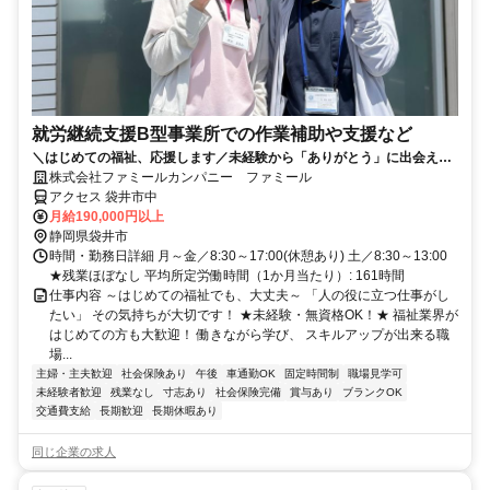
就労継続支援B型事業所での作業補助や支援など
＼はじめての福祉、応援します／未経験から「ありがとう」に出会える
お仕事。残業ほぼなし＆長期休暇あり◎
株式会社ファミールカンパニー ファミール
アクセス 袋井市中
月給190,000円以上
静岡県袋井市
時間・勤務日詳細 月～金／8:30～17:00(休憩あり) 土／8:30～13:00
★残業ほぼなし 平均所定労働時間（1か月当たり）: 161時間
仕事内容 ～はじめての福祉でも、大丈夫～ 「人の役に立つ仕事がし
たい」 その気持ちが大切です！ ★未経験・無資格OK！★ 福祉業界が
はじめての方も大歓迎！ 働きながら学び、 スキルアップが出来る職
場...
主婦・主夫歓迎
社会保険あり
午後
車通勤OK
固定時間制
職場見学可
未経験者歓迎
残業なし
寸志あり
社会保険完備
賞与あり
ブランクOK
交通費支給
長期歓迎
長期休暇あり
同じ企業の求人