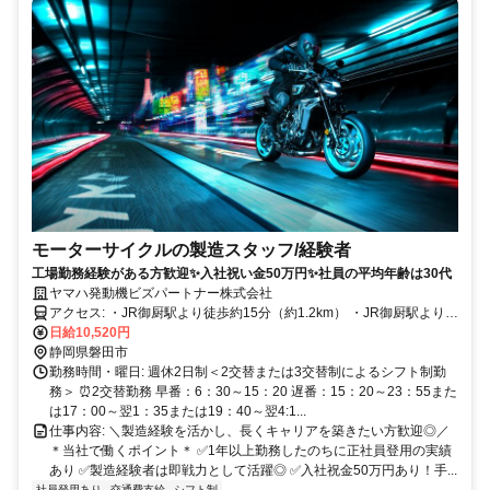
モーターサイクルの製造スタッフ/経験者
工場勤務経験がある方歓迎✨入社祝い金50万円✨社員の平均年齢は30代
ヤマハ発動機ビズパートナー株式会社
アクセス: ・JR御厨駅より徒歩約15分（約1.2km） ・JR御厨駅よりタ
クシーで約5分（約1.2km） ・JR磐田駅よりタクシー約10分 ・JR磐
日給10,520円
田駅前バスターミナル1番のりば遠鉄バス「城之崎経由磐田営業所」
静岡県磐田市
行き「ヤマハ発動機前」下車
勤務時間・曜日: 週休2日制＜2交替または3交替制によるシフト制勤
務＞ ⏰2交替勤務 早番：6：30～15：20 遅番：15：20～23：55また
は17：00～翌1：35または19：40～翌4:1...
仕事内容: ＼製造経験を活かし、長くキャリアを築きたい方歓迎◎／
＊当社で働くポイント＊ ✅1年以上勤務したのちに正社員登用の実績
あり ✅製造経験者は即戦力として活躍◎ ✅入社祝金50万円あり！手...
社員登用あり
交通費支給
シフト制