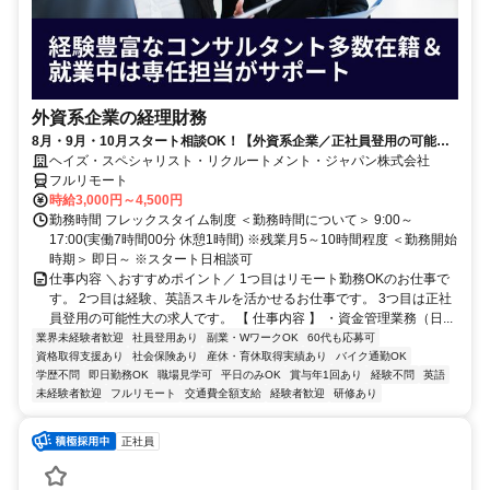
外資系企業の経理財務
8月・9月・10月スタート相談OK！【外資系企業／正社員登用の可能性
大／700万～800万／リモート勤務OK】経理財務
ヘイズ・スペシャリスト・リクルートメント・ジャパン株式会社
フルリモート
時給3,000円～4,500円
勤務時間 フレックスタイム制度 ＜勤務時間について＞ 9:00～
17:00(実働7時間00分 休憩1時間) ※残業月5～10時間程度 ＜勤務開始
時期＞ 即日～ ※スタート日相談可
仕事内容 ＼おすすめポイント／ 1つ目はリモート勤務OKのお仕事で
す。 2つ目は経験、英語スキルを活かせるお仕事です。 3つ目は正社
員登用の可能性大の求人です。 【 仕事内容 】 ・資金管理業務（日...
業界未経験者歓迎
社員登用あり
副業・WワークOK
60代も応募可
資格取得支援あり
社会保険あり
産休・育休取得実績あり
バイク通勤OK
学歴不問
即日勤務OK
職場見学可
平日のみOK
賞与年1回あり
経験不問
英語
未経験者歓迎
フルリモート
交通費全額支給
経験者歓迎
研修あり
正社員