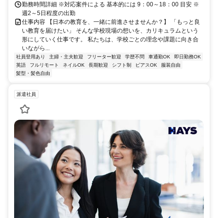
勤務時間詳細 ※対応案件による 基本的には 9：00～18：00 目安 ※
週2～5日程度の出勤
仕事内容 【日本の教育を、一緒に前進させませんか？】 「もっと良
い教育を届けたい」 そんな学校現場の想いを、カリキュラムという
形にしていく仕事です。 私たちは、学校ごとの理念や課題に向き合
いながら...
社員登用あり
主婦・主夫歓迎
フリーター歓迎
学歴不問
車通勤OK
即日勤務OK
英語
フルリモート
ネイルOK
長期歓迎
シフト制
ピアスOK
服装自由
髪型・髪色自由
派遣社員