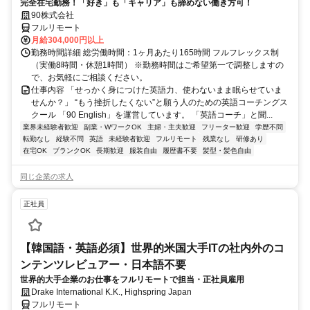
完全在宅勤務！「好き」も「キャリア」も諦めない働き方可！
90株式会社
フルリモート
月給304,000円以上
勤務時間詳細 総労働時間：1ヶ月あたり165時間 フルフレックス制
（実働8時間・休憩1時間） ※勤務時間はご希望第一で調整しますの
で、お気軽にご相談ください。
仕事内容 「せっかく身につけた英語力、使わないまま眠らせていま
せんか？」 “もう挫折したくない”と願う人のための英語コーチングス
クール 「90 English」を運営しています。 「英語コーチ」と聞...
業界未経験者歓迎
副業・WワークOK
主婦・主夫歓迎
フリーター歓迎
学歴不問
転勤なし
経験不問
英語
未経験者歓迎
フルリモート
残業なし
研修あり
在宅OK
ブランクOK
長期歓迎
服装自由
履歴書不要
髪型・髪色自由
同じ企業の求人
正社員
【韓国語・英語必須】世界的米国大手ITの社内外のコ
ンテンツレビュアー・日本語不要
世界的大手企業のお仕事をフルリモートで担当・正社員雇用
Drake International K.K., Highspring Japan
フルリモート