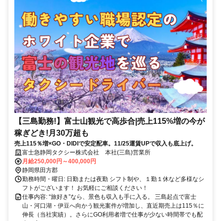
【三島勤務!】富士山観光で高歩合|売上115%増の今が
稼ぎどき!月30万超も
売上115％増×GO・DIDIで安定配車。11/25運賃UPで収入も底上げ。
富士急静岡タクシー株式会社 本社(三島)営業所
月給250,000円～400,000円
静岡県田方郡
勤務時間・曜日: 日勤または夜勤 シフト制や、１勤１休など多様なシ
フトがございます！ お気軽にご相談ください！
仕事内容: “旅好き”なら、景色も収入も手に入る。 三島起点で富士
山・河口湖・伊豆へ向かう観光案件が増加し、直近期売上は115％に
伸長（当社実績）。さらにGO利用者増で仕事が少ない時間帯でも配