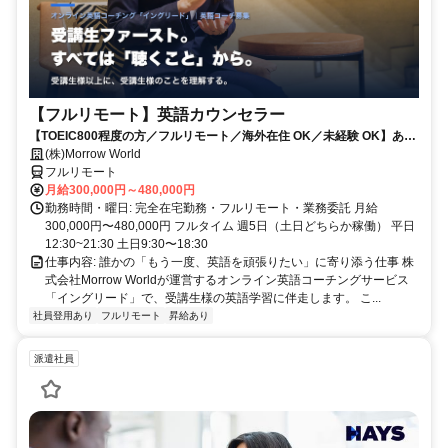
【フルリモート】英語カウンセラー
【TOEIC800程度の方／フルリモート／海外在住 OK／未経験 OK】あな
たが英語学習で経験した失敗も成功も。すべてが、受講生の人生を変え
(株)Morrow World
るお仕事です。
フルリモート
月給300,000円～480,000円
勤務時間・曜日: 完全在宅勤務・フルリモート・業務委託 月給
300,000円〜480,000円 フルタイム 週5日（土日どちらか稼働） 平日
12:30~21:30 土日9:30〜18:30
仕事内容: 誰かの「もう一度、英語を頑張りたい」に寄り添う仕事 株
式会社Morrow Worldが運営するオンライン英語コーチングサービス
「イングリード」で、受講生様の英語学習に伴走します。 こ...
社員登用あり
フルリモート
昇給あり
派遣社員