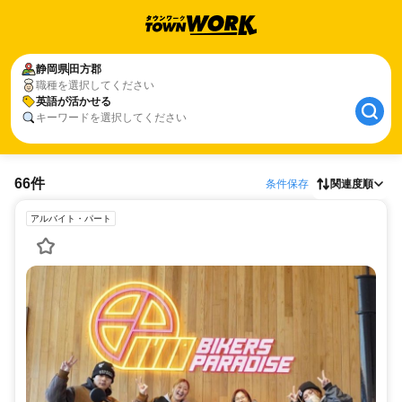
静岡県
田方郡
職種を選択してください
英語が活かせる
キーワードを選択してください
66件
条件保存
関連度順
アルバイト・パート