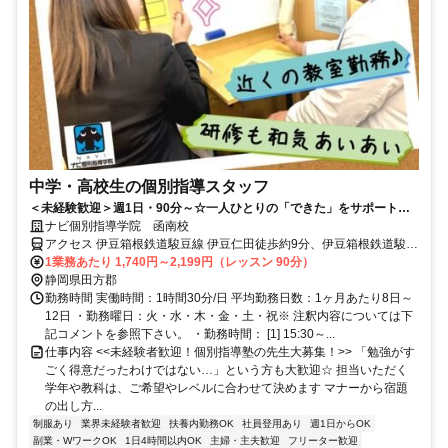
中学・高校生の個別指導スタッフ
＜未経験歓迎＞週1日・90分～☆一人ひとりの「できた」をサポートす
るお仕事！
ナビ個別指導学院 函南校
アクセス 伊豆箱根鉄道駿豆線 伊豆仁田徒歩約9分、伊豆箱根鉄道駿豆
線 大場徒歩約15分、伊豆箱根鉄道駿豆線 原木徒歩約31分 伊豆仁田駅
1業務あたり 1,740円～2,199円（レッスン 90分）
より徒歩9分
静岡県田方郡
勤務時間 実働時間：1時間30分/日 平均勤務日数：1ヶ月あたり8日～
12日 ・勤務曜日：火・水・木・金・土・祝※ 注釈内容については下
記コメントを参照下さい。 ・勤務時間： [1] 15:30～...
仕事内容 <<未経験者歓迎！個別指導塾の先生大募集！>> 「勉強がす
ごく得意だったわけではない…」という方も大歓迎☆ 担当いただく
学年や教科は、ご希望やレベルに合わせて決めます マナーから宿題
の出し方...
制服あり
業界未経験者歓迎
扶養内勤務OK
社員登用あり
週1日からOK
副業・WワークOK
1日4時間以内OK
主婦・主夫歓迎
フリーター歓迎