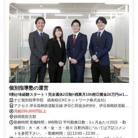
個別指導塾の運営
9割が未経験スタート！完全週休2日制×残業月10h程◎賞金20万円or1週
間の休暇…あなたはどっち？
ナビ個別指導学院 函南校(CKCネットワーク株式会社)
アクセス 伊豆箱根鉄道駿豆線 伊豆仁田徒歩約9分、伊豆箱根鉄道駿豆
線 大場徒歩約15分、伊豆箱根鉄道駿豆線 原木徒歩約31分 伊豆仁田駅
月給250,000円以上
より徒歩9分
静岡県田方郡
勤務時間 実働時間：8時間/日 平均勤務日数：1ヶ月あたり20日 ・勤
務曜日：火・水・木・金・土・祝※ 注釈内容については下記コメン
トを参照下さい。 ・勤務時間： [1] 13:00～22:00 ...