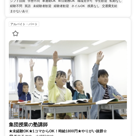
シフト自由
学歴不問
車通勤OK
即日勤務OK
職場見学可
学生歓迎
転勤なし
経験不問
英語
未経験者歓迎
経験者歓迎
ネイルOK
残業なし
交通費支給
まかないあり
アルバイト・パート
集団授業の塾講師
★未経験OK★1コマからOK！時給1800円★やりがい抜群☆