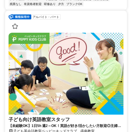
残業なし
有資格者歓迎
研修あり
夕方
ブランクOK
アルバイト・パート
子ども向け英語教室スタッフ
【未経験OK】1日5h 週2～OK！英語が好き/活かしたい方歓迎◎主婦
(夫)/学生も活躍中！
子ども英会話教室ペッピーキッズクラブ 函南教室