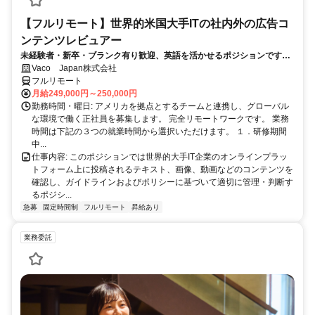
【フルリモート】世界的米国大手ITの社内外の広告コ
ンテンツレビュアー
未経験者・新卒・ブランク有り歓迎、英語を活かせるポジションです。
完全リモート
Vaco Japan株式会社
フルリモート
月給249,000円～250,000円
勤務時間・曜日: アメリカを拠点とするチームと連携し、グローバル
な環境で働く正社員を募集します。 完全リモートワークです。 業務
時間は下記の３つの就業時間から選択いただけます。 １．研修期間
中...
仕事内容: このポジションでは世界的大手IT企業のオンラインプラッ
トフォーム上に投稿されるテキスト、画像、動画などのコンテンツを
確認し、ガイドラインおよびポリシーに基づいて適切に管理・判断す
るポジシ...
急募
固定時間制
フルリモート
昇給あり
業務委託