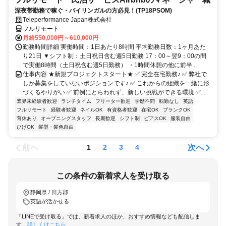
深夜帯勤務で稼ぐ・バイリンガルの方必見！(TP18PSOM)
Teleperformance Japan株式会社
フルリモート
月給550,000円～610,000円
勤務時間詳細 実働時間：1日あたり8時間 平均勤務日数：1ヶ月あた
り21日 ▼シフト制：土日祝日含む週5日勤務 17：00～翌9：00の間
で実働8時間（土日祝含む週5日勤務） ・1時間休憩の他に前半...
仕事内容 ★新規プロジェクトスタート★ ✅ 完全在宅勤務♪ ✅ 弊社で
しか募集をしていないポジションです♪ ✅ これからの組織を一緒に形
づくるやりがい ✅ 前例にとらわれず、新しい挑戦ができる環境 ✅...
業界未経験者歓迎
ランチタイム
フリーター歓迎
学歴不問
転勤なし
英語
フルリモート
経験者歓迎
ネイルOK
有資格者歓迎
在宅OK
ブランクOK
育休あり
オープニングスタッフ
長期歓迎
シフト制
ピアスOK
服装自由
ひげOK
髪型・髪色自由
前へ
次へ
1
2
3
4
この条件の新着求人を受け取る
静岡県 / 田方郡
英語が活かせる
「LINEで受け取る」では、新着求人のほか、おすすめ情報なども配信しま
す。
詳しくはこちら