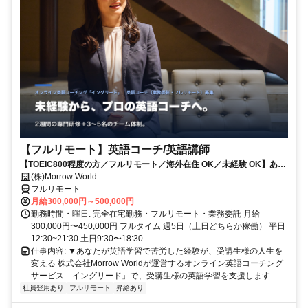
【フルリモート】英語コーチ/英語講師
【TOEIC800程度の方／フルリモート／海外在住 OK／未経験 OK】あな
たが英語学習で経験した失敗も成功も。すべてが、受講生の人生を変え
(株)Morrow World
るお仕事です。
フルリモート
月給300,000円～500,000円
勤務時間・曜日: 完全在宅勤務・フルリモート・業務委託 月給
300,000円〜450,000円 フルタイム 週5日（土日どちらか稼働） 平日
12:30~21:30 土日9:30〜18:30
仕事内容: ▼あなたが英語学習で苦労した経験が、受講生様の人生を
変える 株式会社Morrow Worldが運営するオンライン英語コーチング
サービス「イングリード」で、受講生様の英語学習を支援します...
社員登用あり
フルリモート
昇給あり