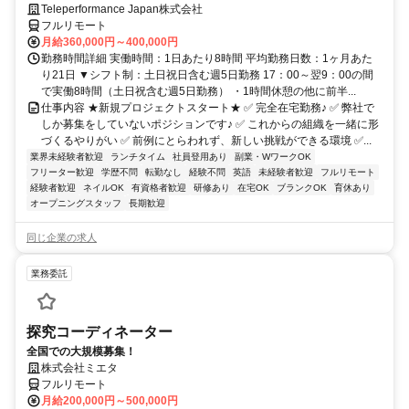
Teleperformance Japan株式会社
フルリモート
月給360,000円～400,000円
勤務時間詳細 実働時間：1日あたり8時間 平均勤務日数：1ヶ月あた
り21日 ▼シフト制：土日祝日含む週5日勤務 17：00～翌9：00の間
で実働8時間（土日祝含む週5日勤務） ・1時間休憩の他に前半...
仕事内容 ★新規プロジェクトスタート★ ✅ 完全在宅勤務♪ ✅ 弊社で
しか募集をしていないポジションです♪ ✅ これからの組織を一緒に形
づくるやりがい ✅ 前例にとらわれず、新しい挑戦ができる環境 ✅...
業界未経験者歓迎
ランチタイム
社員登用あり
副業・WワークOK
フリーター歓迎
学歴不問
転勤なし
経験不問
英語
未経験者歓迎
フルリモート
経験者歓迎
ネイルOK
有資格者歓迎
研修あり
在宅OK
ブランクOK
育休あり
オープニングスタッフ
長期歓迎
同じ企業の求人
業務委託
探究コーディネーター
全国での大規模募集！
株式会社ミエタ
フルリモート
月給200,000円～500,000円