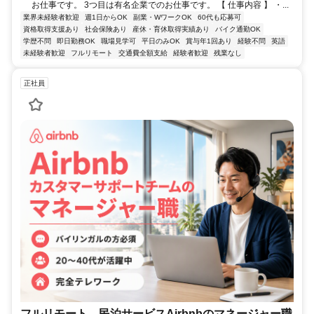
お仕事です。 3つ目は有名企業でのお仕事です。 【 仕事内容 】 ・...
業界未経験者歓迎
週1日からOK
副業・WワークOK
60代も応募可
資格取得支援あり
社会保険あり
産休・育休取得実績あり
バイク通勤OK
学歴不問
即日勤務OK
職場見学可
平日のみOK
賞与年1回あり
経験不問
英語
未経験者歓迎
フルリモート
交通費全額支給
経験者歓迎
残業なし
正社員
フルリモート 民泊サービスAirbnbのマネージャー職