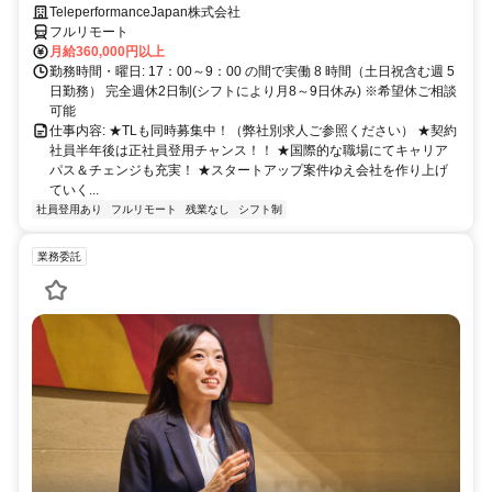
◎語学を活かして将来キャリア有望
TeleperformanceJapan株式会社
フルリモート
月給360,000円以上
勤務時間・曜日: 17：00～9：00 の間で実働 8 時間（土日祝含む週 5
日勤務） 完全週休2日制(シフトにより月8～9日休み) ※希望休ご相談
可能
仕事内容: ★TLも同時募集中！（弊社別求人ご参照ください） ★契約
社員半年後は正社員登用チャンス！！ ★国際的な職場にてキャリア
パス＆チェンジも充実！ ★スタートアップ案件ゆえ会社を作り上げ
ていく...
社員登用あり
フルリモート
残業なし
シフト制
業務委託