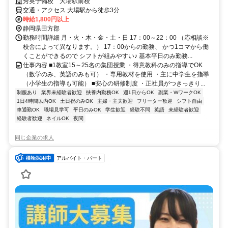
秀英予備校 大場駅前校
交通・アクセス 大場駅から徒歩3分
時給1,800円以上
静岡県田方郡
勤務時間詳細 月・火・木・金・土・日 17：00～22：00 （応相談※
校舎によって異なります。） 17：00からの勤務、 かつ1コマから働
くことができるので シフトが組みやすい♪ 基本平日のみ勤務...
仕事内容 ■1教室15～25名の集団授業 ・得意教科のみの指導でOK
（数学のみ、英語のみも可） ・専用教材を使用 ・主に中学生を指導
（小学生の指導も可能） ■安心の研修制度 ・正社員がつきっきり...
制服あり
業界未経験者歓迎
扶養内勤務OK
週1日からOK
副業・WワークOK
1日4時間以内OK
土日祝のみOK
主婦・主夫歓迎
フリーター歓迎
シフト自由
車通勤OK
職場見学可
平日のみOK
学生歓迎
経験不問
英語
未経験者歓迎
経験者歓迎
ネイルOK
夜間
同じ企業の求人
アルバイト・パート