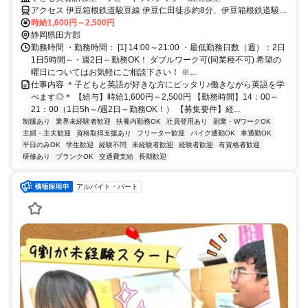
アクセス 伊豆箱根鉄道駿豆線 伊豆仁田徒歩約8分、伊豆箱根鉄道駿豆
線 大場徒歩約15分、伊豆箱根鉄道駿豆線 原木徒歩約30分 伊豆箱根鉄
時給1,600円～2,500円
道駿豆線「伊豆仁田駅」より徒歩8分 ／近隣教室への勤務も応相談 ※
静岡県田方郡
屋内禁煙
勤務時間 ・勤務時間： [1] 14:00～21:00 ・最低勤務日数（週）：2日
1日5時間～・週2日～勤務OK！ ダブルワーク可(同業種不可) 希望の
曜日についてはお気軽にご相談下さい！ ※...
仕事内容 ＊子どもと英語が好きな方にピッタリ♪働きながら英語を学
べます◎＊ 【給与】時給1,600円～2,500円 【勤務時間】14：00～
21：00（1日5h～/週2日～勤務OK！） 【募集要件】経...
制服あり
業界未経験者歓迎
扶養内勤務OK
社員登用あり
副業・WワークOK
主婦・主夫歓迎
資格取得支援あり
フリーター歓迎
バイク通勤OK
車通勤OK
平日のみOK
学生歓迎
経験不問
未経験者歓迎
経験者歓迎
有資格者歓迎
研修あり
ブランクOK
交通費支給
長期歓迎
アルバイト・パート