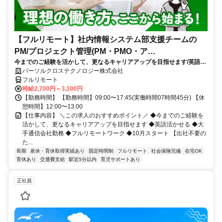
【フルリモート】社内情報システム部支援チームの
PM/プロジェクト管理(PM・PMO・ア
今までのご経験を活かして、更なるキャリアアップを目指せます/英語活
シ)_N260774362
かせる/大手通信会社勤務/フルリモートワーク/10月スタート
パーソルクロステクノロジー株式会社
フルリモート
時給2,700円～3,100円
【勤務時間】 【勤務時間】09:00〜17:45(実働時間07時間45分) 【休
憩時間】12:00〜13:00
【仕事内容】 ＼この求人のおすすめポイント／ ◆今までのご経験を
活かして、更なるキャリアアップを目指せます ◆英語活かせる ◆大
手通信会社勤務 ◆フルリモートワーク ◆10月スタート 【出社不要の
た...
長期
産休・育休取得実績あり
固定時間制
フルリモート
社会保険完備
在宅OK
育休あり
交通費支給
駅近5分以内
育児サポートあり
正社員