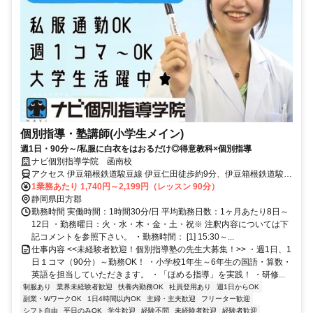
個別指導・塾講師(小学生メイン)
週1日・90分～/私服に白衣をはおるだけ◎得意教科×個別指導
ナビ個別指導学院 函南校
アクセス 伊豆箱根鉄道駿豆線 伊豆仁田徒歩約9分、伊豆箱根鉄道駿豆
線 大場徒歩約15分、伊豆箱根鉄道駿豆線 原木徒歩約31分 伊豆仁田駅
1業務あたり 1,740円～2,199円（レッスン 90分）
より徒歩9分
静岡県田方郡
勤務時間 実働時間：1時間30分/日 平均勤務日数：1ヶ月あたり8日～
12日 ・勤務曜日：火・水・木・金・土・祝※ 注釈内容については下
記コメントを参照下さい。 ・勤務時間： [1] 15:30～...
仕事内容 <<未経験者歓迎！個別指導塾の先生大募集！>> ・週1日、1
日１コマ（90分）～勤務OK！ ・小学校1年生～6年生の国語・算数・
英語を担当していただきます。 ・「ほめる指導」を実践！ ・研修...
制服あり
業界未経験者歓迎
扶養内勤務OK
社員登用あり
週1日からOK
副業・WワークOK
1日4時間以内OK
主婦・主夫歓迎
フリーター歓迎
シフト自由
平日のみOK
学生歓迎
経験不問
未経験者歓迎
経験者歓迎