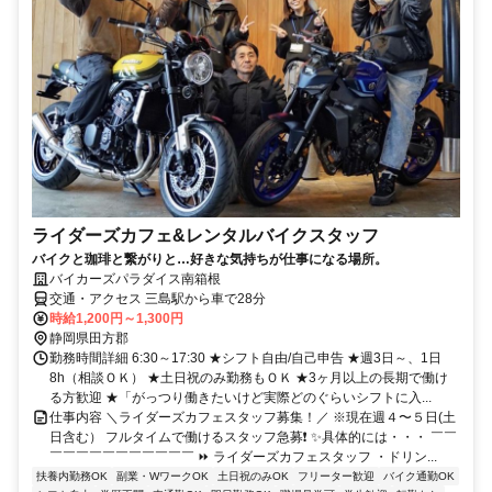
ライダーズカフェ&レンタルバイクスタッフ
バイクと珈琲と繋がりと…好きな気持ちが仕事になる場所。
バイカーズパラダイス南箱根
交通・アクセス 三島駅から車で28分
時給1,200円～1,300円
静岡県田方郡
勤務時間詳細 6:30～17:30 ★シフト自由/自己申告 ★週3日～、1日
8h（相談ＯＫ） ★土日祝のみ勤務もＯＫ ★3ヶ月以上の長期で働け
る方歓迎 ★「がっつり働きたいけど実際どのぐらいシフトに入...
仕事内容 ＼ライダーズカフェスタッフ募集！／ ※現在週４〜５日(土
日含む） フルタイムで働けるスタッフ急募❗️ ✨具体的には・・・ ￣￣
￣￣￣￣￣￣￣￣￣￣￣ ⏩ ライダーズカフェスタッフ ・ドリン...
扶養内勤務OK
副業・WワークOK
土日祝のみOK
フリーター歓迎
バイク通勤OK