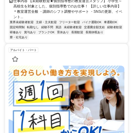
仕事内容 【未経験歓迎★個別指導塾の教室運営スタッフ】 小学生～
高校生を対象とした、個別指導塾でのお仕事！ 【詳しい仕事内容】
＊教室運営全般 ・講師のシフト調整やサポート ・SNSの更新、イベ
ント...
業界未経験者歓迎
主婦・主夫歓迎
フリーター歓迎
バイク通勤OK
車通勤OK
固定時間制
転勤なし
経験不問
英語
未経験者歓迎
交通費全額支給
経験者歓迎
研修あり
賞与あり
ブランクOK
育休あり
長期歓迎
長期休暇あり
寮・社宅あり
アルバイト・パート