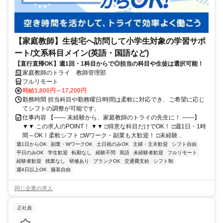
【家庭教師】生徒宅へ訪問して小学生対象の学習サポ
ート/文系科目メイン(英語・国語など)
【直行直帰OK】週1回・1科目からで◎担当の科目や生徒は選択可能！
家庭教師のトライ 教師管理部
フルリモート
時給1,800円～17,200円
勤務時間 担当科目や勤務曜日/時間は柔軟に対応でき、ご希望に応じ
てシフトの調整が可能です。
仕事内容 【―― 未経験から、家庭教師のトライの先生に！ ――】
▼▼ この求人のPOINT！ ▼▼ □得意な科目だけでOK！ □週1日・1時
間～OK！柔軟シフト □Wワーク・副業も大歓迎！ □未経験...
週1日からOK
副業・WワークOK
土日祝のみOK
主婦・主夫歓迎
シフト自由
平日のみOK
学生歓迎
転勤なし
経験不問
英語
未経験者歓迎
フルリモート
経験者歓迎
残業なし
研修あり
ブランクOK
交通費支給
シフト制
週4日以上OK
服装自由
同じ企業の求人
正社員