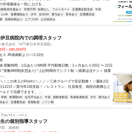
の市場価値を一気に上げる...
資格取得支援あり
学歴不問
転勤なし
フルリモート
交通費全額支給
午前
イルOK
食費補助あり
夕方
在宅OK
賞与あり
育休あり
交通費支給
夜
長期休暇あり
ピアスOK
土日祝休み
本伊豆病院内での調理スタッフ
ス株式会社「NTT東日本伊豆病院」
00円～280,000円
セス JR函南駅よりバス10分
郡
 実働時間：1日あたり8時間 平均勤務日数：1ヶ月あたり20日 〜 22日
0:30 *実働8時間(休憩あり) *上記時間内でシフト制 ＜残業ほぼナシ＞ 残業
...
＼✨この求人のPoint☆✨／／ ✅三井グループで安定勤務！ ✅週休2日
日122日 ✅賞与年2回支給！ ✅レストラン、社員食堂、病院内勤務など
ルドで活躍できます。 ...
早朝
車通勤OK
住宅手当あり
午前
経験者歓迎
有資格者歓迎
夕方
賞与あり
休あり
交通費支給
長期歓迎
シフト制
アルバイト・パート
校生の個別指導スタッフ
学院 函南校