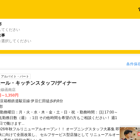
郡
してください
仕事
を選択してください
条件保
アルバイト・パート
ール・キッチンスタッフ/ディナー
号線函南店
円～1,350円
伊豆箱根鉄道駿豆線 伊豆仁田徒歩約8分
郡
勤務曜日：月・火・水・木・金・土・日・祝 ・勤務時間： [1] 17:00～
・最低勤務日数（週）：1日 その他時間を希望の方もご相談ください！ 週1
で働けます...
2026年秋フルリニューアルオープン！！ オープニングスタッフ大募集 即
 秋に向けて全面改装し、 セルフサービス型店舗として リニューアルオー