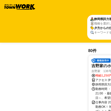
静岡県
田方
職種を選択
夕方からの
キーワード
80件
吉野家のホ
吉野家 136
時給1,250
アクセス 
静岡県田方
勤務時間 ・
21:00 
日～、希望日
仕事内容 
勤務OK！