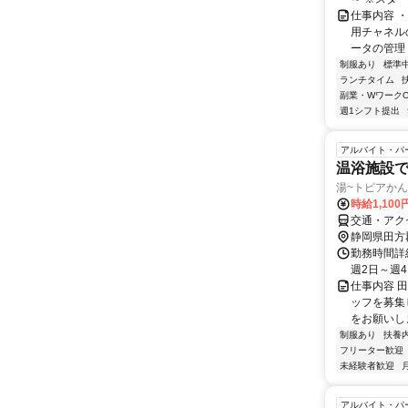
仕事内容 
用チャネル
ータの管理 
制服あり
標準
ランチタイム
副業・WワークO
週1シフト提出
アルバイト・パ
温浴施設
湯~トピアか
時給1,100
交通・アク
静岡県田方
勤務時間詳細 
週2日～週
仕事内容 
ッフを募集
をお願いしま
制服あり
扶養
フリーター歓迎
未経験者歓迎
アルバイト・パ