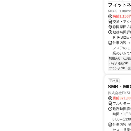
フィット
MIRA Fitn
時給1,150
交通・アク
静岡県田方
勤務時間詳細 
Ｋ ▶週2日
仕事内容 
フロアのモ
業のジムです
制服あり
社員
バイク通勤OK
ブランクOK
長
正社員
SMB・M
株式会社PKSHA 
月給371,0
フルリモー
勤務時間詳
時間：1日8
8:00～13:00 
仕事内容 
セス、営業企