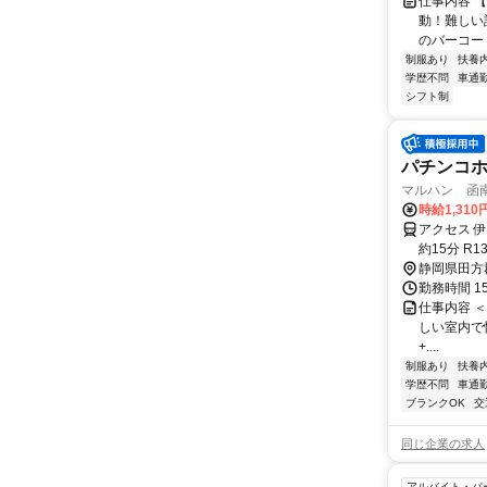
仕事内容 
動！難しい
のバーコード
制服あり
扶養
学歴不問
車通勤
シフト制
パチンコホ
マルハン 函
時給1,310
アクセス 
約15分 R
静岡県田方
勤務時間 1
仕事内容 ＜マ
しい室内で快適
+....
制服あり
扶養
学歴不問
車通勤
ブランクOK
交
同じ企業の求人
アルバイト・パ