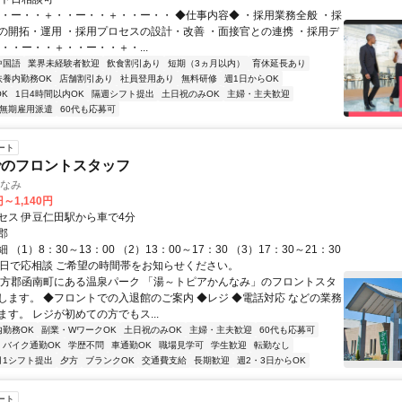
・・ー・・＋・・ー・・＋・・ー・・ ◆仕事内容◆ ・採用業務全般 ・採
の開拓・運用 ・採用プロセスの設計・改善 ・面接官との連携 ・採用デ
・・ー・・＋・・ー・・＋・...
中国語
業界未経験者歓迎
飲食割引あり
短期（3ヵ月以内）
育休延長あり
扶養内勤務OK
店舗割引あり
社員登用あり
無料研修
週1日からOK
K
1日4時間以内OK
隔週シフト提出
土日祝のみOK
主婦・主夫歓迎
無期雇用派遣
60代も応募可
ート
でのフロントスタッフ
んなみ
円～1,140円
セス 伊豆仁田駅から車で4分
郡
（1）8：30～13：00 （2）13：00～17：30 （3）17：30～21：30
4日で応相談 ご希望の時間帯をお知らせください。
田方郡函南町にある温泉パーク 「湯～トピアかんなみ」のフロントスタ
します。 ◆フロントでの入退館のご案内 ◆レジ ◆電話対応 などの業務
す。 レジが初めての方でもス...
内勤務OK
副業・WワークOK
土日祝のみOK
主婦・主夫歓迎
60代も応募可
バイク通勤OK
学歴不問
車通勤OK
職場見学可
学生歓迎
転勤なし
月1シフト提出
夕方
ブランクOK
交通費支給
長期歓迎
週2・3日からOK
ート