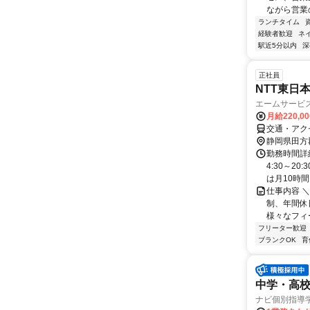
ながら営業
ランチタイム
経験者歓迎
ネ
駅近5分以内
深
正社員
NTT東日
エームサービ
月給220,0
交通・アク
静岡県田方
勤務時間詳細
4:30～2
は月10時間～
仕事内容 ＼
制、年間休
様々なフィー
フリーター歓迎
ブランクOK
育
中学・高
ナビ個別指導