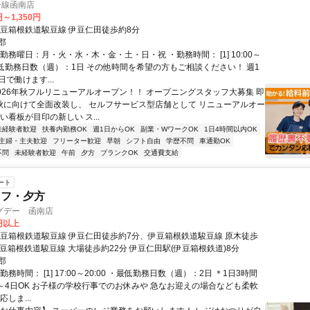
号線函南店
円～1,350円
伊豆箱根鉄道駿豆線 伊豆仁田徒歩約8分
郡
勤務曜日：月・火・水・木・金・土・日・祝 ・勤務時間： [1] 10:00～
・最低勤務日数（週）：1日 その他時間を希望の方もご相談ください！ 週1
で働けます...
2026年秋フルリニューアルオープン！！ オープニングスタッフ大募集 即
 秋に向けて全面改装し、 セルフサービス型店舗として リニューアルオー
い看板が目印の新しい ス...
未経験者歓迎
扶養内勤務OK
週1日からOK
副業・WワークOK
1日4時間以内OK
主婦・主夫歓迎
フリーター歓迎
早朝
シフト自由
学歴不問
車通勤OK
不問
未経験者歓迎
午前
夕方
ブランクOK
交通費支給
ート
ッフ・夕方
グデー 函南店
0円以上
伊豆箱根鉄道駿豆線 伊豆仁田徒歩約7分、伊豆箱根鉄道駿豆線 原木徒歩
豆箱根鉄道駿豆線 大場徒歩約22分 伊豆仁田駅(伊豆箱根鉄道)8分
郡
勤務時間： [1] 17:00～20:00 ・最低勤務日数（週）：2日 ＊1日3時間
2～4日OK お子様の学校行事でのお休みや 急なお迎えの場合なども柔軟
しま...