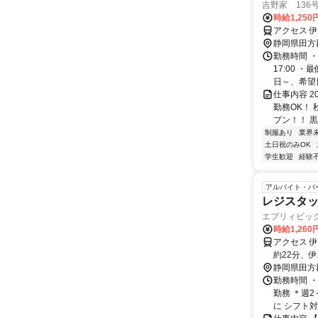
吉野家 136
時給1,250
アクセス 
静岡県田方
勤務時間 ・
17:00 
日～、希望日
仕事内容 
勤務OK！
プン！！ 黒
制服あり
業界
土日祝のみOK
学生歓迎
経験
アルバイト・パ
レジスタ
エブリィビッ
時給1,26
アクセス 
約22分、伊
静岡県田方
勤務時間 ・
勤務 ＊週
に シフト対応