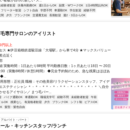
い看板が目印の新しい ス...
未経験者歓迎
扶養内勤務OK
週1日からOK
副業・WワークOK
1日4時間以内OK
フリーター歓迎
シフト自由
学歴不問
車通勤OK
学生歓迎
経験不問
夜間
夕方
ブランクOK
交通費支給
長期歓迎
週2・3日からOK
眉毛専門サロンのアイリスト
00円以上
セス ★伊豆箱根鉄道駿豆線「大場駅」から車で4分 ★マックスバリュー
差点近く
郡
 実働時間：1日あたり8時間 平均勤務日数：1ヶ月あたり18日 〜 20日
〜 18:00（実働8時間 / 休憩1時間） ◆完全予約制のため、急な残業はほぼあ
...
雇用形態：正社員 職種：その他美容/リラクゼーションスタッフ、アイデ
エステティシャン ＊・＊・＊＊・＊・＊＊・＊・＊＊・＊・＊ ＼自分
せるアイサロン／ まつ毛パー...
迎
バイク通勤OK
車通勤OK
職場見学可
経験不問
未経験者歓迎
午前
イルOK
残業なし
有資格者歓迎
夕方
ブランクOK
シフト制
ピアスOK
K
髪型・髪色自由
アルバイト・パート
ール・キッチンスタッフ/ランチ