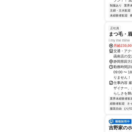
プン！！ 黒
制服あり
業界
主婦・主夫歓迎
未経験者歓迎
正社員
まつ毛・
i my me mine
月給230,0
交通・アク
函南店の交
静岡県田方
勤務時間詳細
09:00 
りません！ ◆
仕事内容 
ザイナー、
らしさを輝か
業界未経験者歓
経験者歓迎
ネ
服装自由
ひげO
吉野家のホ