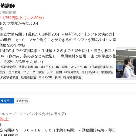
の塾講師
大場駅前校
 1,750円以上（コマ 80分）
セス 大場駅から徒歩3分
郡
 総労働時間：1週あたり1時間20分 〜 6時間40分 【シフトの決め方】
からの勤務、 かつ1コマから働くことができるので シフトが組みやすい♪ 基
務なので 学校...
■生徒2名までの個別指導 ・生徒最大２名までの完全個別 ・得意な教科の
OK （数のみ、英のみなども歓迎） ・専用教材を使用 ・主に中学生を指
、高校生の指導を お願いす...
未経験者歓迎
扶養内勤務OK
週1日からOK
副業・WワークOK
1日4時間以内OK
主婦・主夫歓迎
フリーター歓迎
シフト自由
職場見学可
平日のみOK
学生歓迎
未経験者歓迎
経験者歓迎
ネイルOK
夜間
有資格者歓迎
派遣社員
ォルターズ・ジャパン株式会社(大阪支店)
0円以上
ト
固定時間制 ９：００～１８：００（休憩１時間） ＜勤務開始時期＞ 即日
ート日相談可