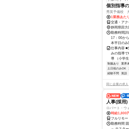
個別指導
秀英予備校 
1業務あたり
交通・アク
静岡県田方
勤務時間詳細
17：00
本平日のみ勤
仕事内容 
みの指導で
導 （小学生
制服あり
業界
土日祝のみOK
経験不問
英語
同じ企業の求人
人事(採用)
ロバート・ウ
時給1,80
フルリモー
勤務時間 
～ ※スタ