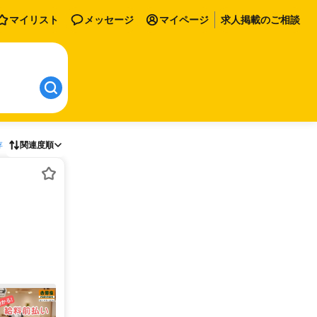
マイリスト
メッセージ
マイページ
求人掲載のご相談
存
関連度順