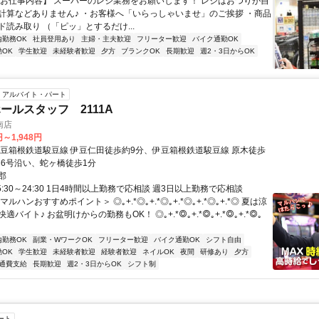
【お仕事内容】 スーパーのレジ業務をお願いします！ レジはおつりが自
計算などありません♪ ・お客様へ「いらっしゃいませ」のご挨拶 ・商品
読み取り （「ピッ」とするだけ...
内勤務OK
社員登用あり
主婦・主夫歓迎
フリーター歓迎
バイク通勤OK
OK
学生歓迎
未経験者歓迎
夕方
ブランクOK
長期歓迎
週2・3日からOK
アルバイト・パート
ールスタッフ 2111A
南店
円～1,948円
伊豆箱根鉄道駿豆線 伊豆仁田徒歩約9分、伊豆箱根鉄道駿豆線 原木徒歩
136号沿い、蛇ヶ橋徒歩1分
郡
5:30～24:30 1日4時間以上勤務で応相談 週3日以上勤務で応相談
ルハンおすすめポイント＞ ◎｡+.*◎｡+.*◎｡+.*◎｡+.*◎｡+.*◎ 夏は涼
バイト♪ お盆明けからの勤務もOK！ ◎｡+.*◎｡+.*◎｡+.*◎｡+.*◎｡
内勤務OK
副業・WワークOK
フリーター歓迎
バイク通勤OK
シフト自由
OK
学生歓迎
未経験者歓迎
経験者歓迎
ネイルOK
夜間
研修あり
夕方
通費支給
長期歓迎
週2・3日からOK
シフト制
ート