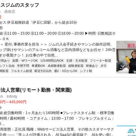
ネスジムのスタッフ
ess 函南店
円
セス 伊豆箱根鉄道「伊豆仁田駅」から徒歩10分
郡
Ⓐ11:00～15:00 Ⓑ11:00～20:00 Ⓒ16:00～20:00 ▶時間･日数相談Ｏ
～ＯＫ
＜＜ 受付､事務作業を担当 ＞＞ ジムの入会手続きやマシンの操作説明、
ップ掛けやマシンのアルコール消毒など店内清掃などをお任せ！ 24h営
が夜勤ナシ！ お仕事の中で自然...
登用あり
副業・WワークOK
1日4時間以内OK
主婦・主夫歓迎
フリーター歓迎
シフト自由
学歴不問
車通勤OK
未経験者歓迎
経験者歓迎
研修あり
夕方
期歓迎
フルタイム歓迎
駅近5分以内
週2・3日からOK
シフト制
ID法人営業(リモート勤務・関東圏)
Infinity
00円～445,000円
ト
細 総労働時間：1ヶ月あたり160時間 ■フレックスタイム制 ・標準労働
時間 / 週40時間 ・コアタイム：13:00～17:00 ・フレキシブルタイム：
...
雇用形態：正社員 職種：Webサービス法人営業、その他カスタマーサク
画 ――「学ぶ人が評価される」 AI SaaSの最前線で、 AIを使い倒し