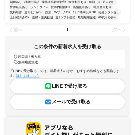
制服あり
標準中国語
業界未経験者歓迎
飲食割引あり
短期（3ヵ月以内）
育休延長あり
ランチタイム
扶養内勤務OK
店舗割引あり
社員登用あり
無料研修
週1日からOK
副業・WワークOK
1日4時間以内OK
隔週シフト提出
土日祝のみOK
主婦・主夫歓迎
週1シフト提出
無期雇用派遣
60代も応募可
前へ
次へ
1
この条件の新着求人を受け取る
静岡県 / 田方郡
無期雇用派遣
「LINEで受け取る」では、新着求人のほか、おすすめ情報なども配信しま
す。
詳しくはこちら
LINEで受け取る
メールで受け取る