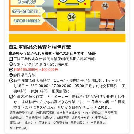
自動車部品の検査と梱包作業
未経験から始められる検査・梱包のお仕事です！/正静
三陽工業株式会社 静岡営業所(静岡県田方郡函南町)
交通・アクセス 最寄り駅：函南駅
月給195,000円～400,000円
静岡県田方郡
勤務時間詳細 実働時間：1日あたり8時間 平均勤務日数：1ヶ月あた
り18日 〜 22日 08:00～17:00 20:00～05:00 日勤または交替勤務 ・実
働8時間 ・休憩1時間 ・配属部署に...
仕事内容 座り作業！大手メーカー工場勤務♪ 製品の検査や梱包をお任
せ！ 未経験者の方でも挑戦できる作業です。 ー 作業の内容 ー 1.目視
検査 ・製品にキズや凹みが無いかを目視でチェック 2.検査...
業界未経験者歓迎
無期雇用派遣
資格取得支援あり
バイク通勤OK
学歴不問
車通勤OK
固定時間制
転勤なし
経験不問
未経験者歓迎
住宅手当あり
研修あり
賞与あり
育休あり
交通費支給
長期休暇あり
土日祝休み
寮・社宅あり