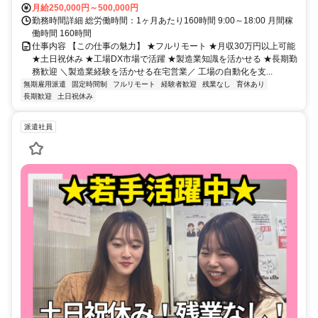
月給250,000円～500,000円
勤務時間詳細 総労働時間：1ヶ月あたり160時間 9:00～18:00 月間稼
働時間 160時間
仕事内容 【この仕事の魅力】 ★フルリモート ★月収30万円以上可能
★土日祝休み ★工場DX市場で活躍 ★製造業知識を活かせる ★長期勤
務歓迎 ＼製造業経験を活かせる在宅営業／ 工場の自動化を支...
無期雇用派遣
固定時間制
フルリモート
経験者歓迎
残業なし
育休あり
長期歓迎
土日祝休み
派遣社員