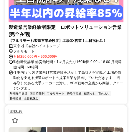
製造業営業経験者限定 ロボットソリューション営業
(完全在宅)
【フルリモート/製造営業経験者】工場DX営業！土日祝休み！
東京:株式会社ペイストレージ
フルリモート
月給250,000円～500,000円
勤務時間詳細 総労働時間：1ヶ月あたり160時間 9:00～18:00 月間稼
働時間 160時間
仕事内容 ＼製造業向け営業経験を活かして高収入を実現／ 工場の自
動化を支える搬送ロボットの提案営業を担当していただきます。 既
存取引のある大手メーカーに対し、ABM戦略の立案から商談、クロー
ジングま...
無期雇用派遣
固定時間制
フルリモート
経験者歓迎
残業なし
育休あり
長期歓迎
土日祝休み
派遣社員