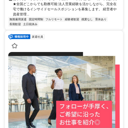
★全国どこからでも勤務可能 法人営業経験を活かしながら、完全在
宅で働けるインサイドセールスポジションを募集します。 経営者や
資産管理...
無期雇用派遣
固定時間制
フルリモート
経験者歓迎
残業なし
育休あり
長期歓迎
土日祝休み
派遣社員