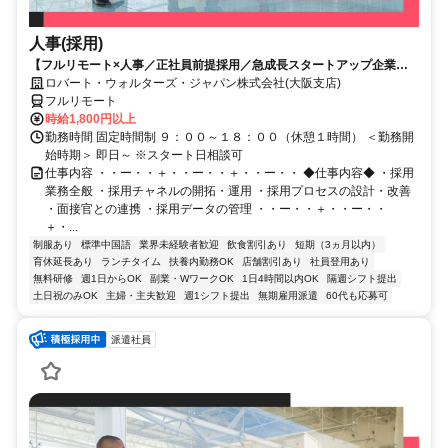
人事(採用)
【フルリモート×人事／正社員前提採用／急成長スタートアップ企業／
英語】Robert Walters
ロバート・ウォルターズ・ジャパン株式会社(大阪支店)
フルリモート
時給1,800円以上
勤務時間 固定時間制 ９：００～１８：００（休憩１時間） ＜勤務開
始時期＞ 即日～ ※スタート日相談可
仕事内容 ・・ー・・＋・・ー・・＋・・ー・・ ◆仕事内容◆ ・採用
業務全般 ・採用チャネルの開拓・運用 ・採用プロセスの設計・改善
・面接官との連携 ・採用データの管理 ・・ー・・＋・・ー・・
＋・...
制服あり
標準中国語
業界未経験者歓迎
飲食割引あり
短期（3ヵ月以内）
育休延長あり
ランチタイム
扶養内勤務OK
店舗割引あり
社員登用あり
無料研修
週1日からOK
副業・WワークOK
1日4時間以内OK
隔週シフト提出
土日祝のみOK
主婦・主夫歓迎
週1シフト提出
無期雇用派遣
60代も応募可
派遣社員