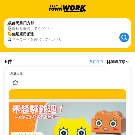
静岡県
田方郡
職種を選択してください
無期雇用派遣
キーワードを選択してください
6件
条件保存
関連度順
派遣社員