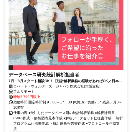
データベース研究統計解析担当者
7月・8月スタート相談OK！【統計解析業務の経験があればOK／日本全
国どこでもOK／完全在宅／時給３７００円／正社員登用可能性あり】統
ロバート・ウォルターズ・ジャパン株式会社(大阪支店)
計解析
フルリモート
時給3,700円以上
勤務時間 固定時間制 9：00～17：30 休憩1h）実働7.5h 残業／月0～
10時間
仕事内容 ●受注したデータベース研の統計解析業務 ●解析計画書
(SAP)作成 ・解析図表見本作成 ●解析データセット仕様書作成 ・解析
プログラム仕様書作成 ・統計解析報告書作成 ●プロトコール作成支
援...