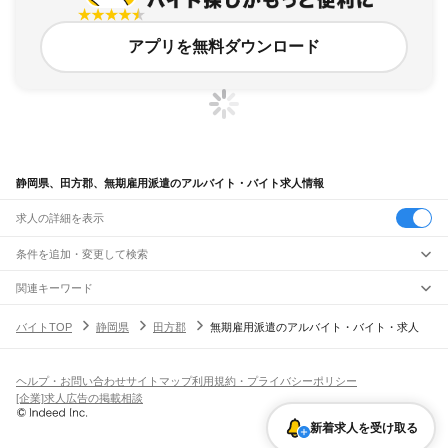
アプリを無料ダウンロード
静岡県、田方郡、無期雇用派遣のアルバイト・バイト求人情報
求人の詳細を表示
条件を追加・変更して検索
市区町村を追加・変更
関連キーワード
岡山県 無期雇用 派遣
静岡県 田方郡 求人
静岡県 田方郡 正社員 土日休み
静岡県
駅を追加・変更
バイトTOP
静岡県
田方郡
無期雇用派遣のアルバイト・バイト・求人
静岡県 田方郡 夜勤
静岡県 田方郡 デイサービス介護職員
静岡県
すべて
静岡市
すべて
職種を追加・変更
JR東海道本線(東京～熱海)
葵区
駿河区
清水区
熱海駅
飲食・フードサービス
ヘルプ・お問い合わせ
サイトマップ
利用規約・プライバシーポリシー
浜松市
すべて
特徴を追加・変更
飲食・フードサービス
すべて
[企業]求人広告の掲載相談
JR身延線
中央区
浜名区
天竜区
ホールスタッフ
キッチンスタッフ
皿洗い・洗い場
精肉・鮮魚加工
給食調理
人気
富士駅
柚木駅
竪堀駅
入山瀬駅
富士根駅
源道寺駅
富士宮駅
西富士宮駅
沼久保駅
雇用形態を追加・変更
新着求人を受け取る
パン屋（ベーカリー）
フードカウンター販売員
バー（BAR）・バーテンダー
沼津市
熱海市
三島市
富士宮市
伊東市
島田市
富士市
磐田市
焼津市
掛川市
藤枝市
日払いOK
高校生歓迎
学生歓迎
深夜の仕事
髪型・髪色自由
ひげOK
ネイルOK
芝川駅
稲子駅
飲食店補助（開店・閉店準備）
飲食店（店長・マネージャー）
御殿場市
袋井市
下田市
裾野市
湖西市
伊豆市
御前崎市
菊川市
伊豆の国市