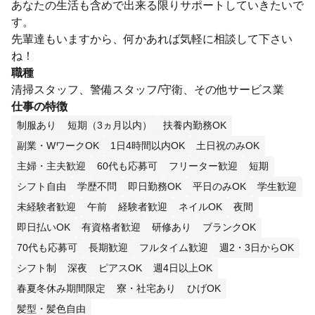
あなたの生活も含めで出来る限りサポートしていきたいで
す。
先輩達もいますから、何かあれば気軽に相談して下さい
ね！
職種
清掃スタッフ、警備スタッフ/守衛、その他サービス業
仕事の特徴
制服あり
短期（3ヵ月以内）
扶養内勤務OK
副業・WワークOK
1日4時間以内OK
土日祝のみOK
主婦・主夫歓迎
60代も応募可
フリーター歓迎
短期
シフト自由
学歴不問
即日勤務OK
平日のみOK
学生歓迎
未経験者歓迎
午前
経験者歓迎
ネイルOK
夜間
即日払いOK
有資格者歓迎
研修あり
ブランクOK
70代も応募可
長期歓迎
フルタイム歓迎
週2・3日からOK
シフト制
深夜
ピアスOK
週4日以上OK
春夏冬休み期間限定
寮・社宅あり
ひげOK
髪型・髪色自由