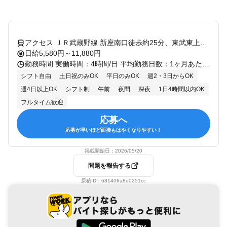
アクセス ＪＲ武蔵野線 新座南口徒歩約25分、東武東上線 朝霞台南口徒歩約43分、東武東上線 志木南口徒歩約46分 埼玉県新座市エリア（朝霞駅、朝霞台駅、北朝霞駅、新座駅、志木駅、柳瀬川駅、西浦和駅、武蔵浦和駅）
日給5,580円～11,880円
勤務時間 実働時間：4時間/日 平均勤務日数：1ヶ月あたり8日～20日 あなたのライフスタイルに合わせて、3つの時間帯から選べます！ 短時間（ハーフ）：1日4時間～（午前のみ・午後のみOK） フルタイム（日勤）：8:00～17:00 フルタイム（夜勤）：22:00～翌5:00 ※現場により時間の前後有 ★ ここがポイント！ ★ 「予定より早く終わっても、日給は全額保障！」 お昼過ぎに仕事が片付いた場合でも、 その日の日給を100%お支払いします。 早上がりになっても収入が減る心配はありません！ 【勤務日数・休日】 シフト制：1週間毎の自己申告制！（応相談） 生活リズムも安定：時間帯も選べるので無理なく健康的に続けられます。
シフト自由
土日祝のみOK
平日のみOK
週2・3日からOK
週4日以上OK
シフト制
午前
夜間
深夜
1日4時間以内OK
フルタイム歓迎
応募へ
応募が早いほど面接もはやくなりやすい！
掲載開始日：
2026/05/20
問題を報告する
原稿ID：
68140ffa8e0251cc