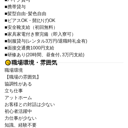
■携帯貸与
■髪型自由･髪色自由
■ピアスOK・髭(ひげ)OK
■安全靴支給（初回無料）
■家具家電付き寮完備（即入寮可）
■制服貸与(レンタル3万円/退職時礼金有)
■面接交通費1000円支給
■研修あり(20時間、昼食付､3万円支給)
職場環境・雰囲気
職場環境
【職場の雰囲気】
協調性がある
立ち仕事
アットホーム
お客様との対話は少ない
初心者活躍中
力仕事が少ない
知識、経験不要