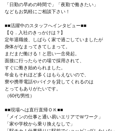
「日勤の早めの時間で」「夜勤で働きたい」
などもお気軽にご相談下さい！
■■活躍中のスタッフへインタビュー■■
【Ｑ．入社のきっかけは？】
定年退職後、しばらく家で過ごしていましたが
身体がなまってきてしまって。
まだまだ働ける！と思い一念発起。
面接に行ったらその場で採用されて、
すぐに働き始められました。
年金もそれほど多くはもらえないので、
寮や携帯電話やバイクを貸してくれるのは
とってもありがたいです。
（60代/男性）
■■現場へは直行直帰ＯＫ■■
「メインの仕事と通い易いエリアでＷワーク」
「家や学校から乗り換えなしで」
「駅チカ！仕事帰りに駅前でショッピングしたいな」