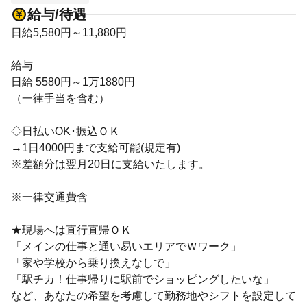
給与/待遇
日給5,580円～11,880円
給与
日給 5580円～1万1880円
（一律手当を含む）
◇日払いOK･振込ＯＫ
→1日4000円まで支給可能(規定有)
※差額分は翌月20日に支給いたします。
※一律交通費含
★現場へは直行直帰ＯＫ
「メインの仕事と通い易いエリアでＷワーク」
「家や学校から乗り換えなしで」
「駅チカ！仕事帰りに駅前でショッピングしたいな」
など、あなたの希望を考慮して勤務地やシフトを設定して