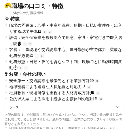
職場の口コミ・特徴
AIが集めた職場情報
💡 特徴
職場の雰囲気：若手・中高年混在、短期・日払い案件多く出入
りする現場主体👥
1
2
設備：完全個室寮を複数拠点で用意、家具・家電付きで即入居
可能🏠
1
2
客層：工事現場や交通誘導中心、屋外勤務が主で体力・柔軟な
勤務が必要🦺
3
4
勤務形態：日勤・夜間を含むシフト制、現場ごとに勤務時間変
動⏱️
1
5
❣️ お店・会社の想い
安全第一・交通誘導を最優先とする業務方針🚧
3
地域密着による迅速な人員配置と対応力📍
4
社員教育・現場研修を重視する人材育成方針🎓
4
公的求人票による採用手続きと面接体制の運用📄
6
ソース
上記の情報は、公開情報に基づいて作成されたものであり、当該企業の現状を完全
に反映しているとは限りません。最新の情報は、企業の公式ウェブサイトや採用情
報などを参照してください。
この回答は作成時点の情報に基づいており、将来変更される可能性があります。