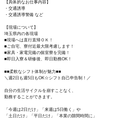
【具体的なお仕事内容】
・交通誘導
・交通誘導警備 など
【現場について】
埼玉県内の各現場
■現場へは直行直帰ＯＫ！
■ご自宅、寮付近最大限考慮します！
■家具・家電完備の個室寮を完備！
■即日入寮＆研修後、即日勤務OK！
■■柔軟なシフト体制が魅力■■
＼週2日も週5日もOK☆シフト自己申告制！／
自分の生活サイクルを崩すことなく、
勤務することができます。
「今週は2日だけ」「来週は5日働く」や
「土日だけ」「平日だけ」「本業の隙間時間に」