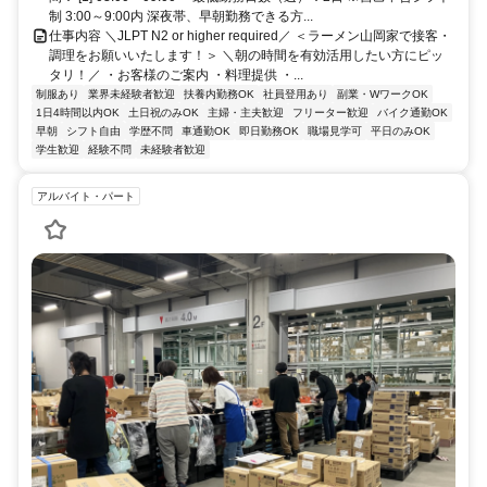
制 3:00～9:00内 深夜帯、早朝勤務できる方...
仕事内容 ＼JLPT N2 or higher required／ ＜ラーメン山岡家で接客・
調理をお願いいたします！＞ ＼朝の時間を有効活用したい方にピッ
タリ！／ ・お客様のご案内 ・料理提供 ・...
制服あり
業界未経験者歓迎
扶養内勤務OK
社員登用あり
副業・WワークOK
1日4時間以内OK
土日祝のみOK
主婦・主夫歓迎
フリーター歓迎
バイク通勤OK
早朝
シフト自由
学歴不問
車通勤OK
即日勤務OK
職場見学可
平日のみOK
学生歓迎
経験不問
未経験者歓迎
アルバイト・パート