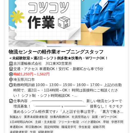
物流センターの軽作業オープニングスタッフ
＜未経験歓迎＞週2日～シフト例多数★扶養内・WワークOK！
吉川運輸株式会社 川口東XD営業所
交通・アクセス 車通勤OK！安行IC・新郷ICから車で5分
時給1,250円～1,562円
埼玉県川口市
勤務時間詳細 10:00～ 13:00～ 15:00～ 16:00～ 17:00～ 上記の出勤
時間で、週2日～・1日4時間～OK！ 時間は面接時にご相談くださ
い！ シフト制 ・シフト時間相談OK ・...
仕事内容 ╭━━━━━━━━━━━━━━╮ 新しい物流センターで
増員募集！ ╰━━━━━━━ｖ━━━━━━╯ 接客なし！ モクモク
進めるシンプル軽作業です♪ 「人と話す仕事は苦手」 「裏方で働き...
制服あり
業界未経験者歓迎
扶養内勤務OK
社員登用あり
副業・WワークOK
1日4時間以内OK
主婦・主夫歓迎
フリーター歓迎
バイク通勤OK
早朝
学歴不問
車通勤OK
即日勤務OK
固定時間制
職場見学可
学生歓迎
経験不問
未経験者歓迎
午前
経験者歓迎