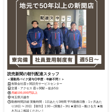
読売新聞の朝刊配達スタッフ
＜通勤用バイク貸与◎学歴・年齢不問！＞
有限会社霞ヶ関読売サービスセンター
交通・アクセス 霞ヶ関駅～徒歩5分
月給100,000円以上
埼玉県川越市
勤務時間詳細 実働時間：1日あたり3時間 平均勤務日数：1ヶ月あた
り18日 〜 20日 【朝刊】1:00～(実働2～3h) ★週5日～働ける方 ★働
き方はご相談ください！