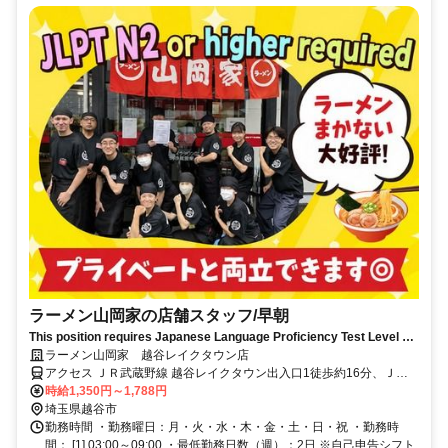
ラーメン山岡家の店舗スタッフ/早朝
This position requires Japanese Language Proficiency Test Level N2
or higher.【早朝／3～9時】朝5時までは時給1,688円～！週2日・1日2h
ラーメン山岡家 越谷レイクタウン店
～OK★「仕事前の朝活に」「午後からは自由時間」などWワークにも最
アクセス ＪＲ武蔵野線 越谷レイクタウン出入口1徒歩約16分、ＪＲ
適！
武蔵野線 南越谷北口徒歩約39分、東武伊勢崎線〔スカイツリーライ
時給1,350円～1,788円
ン〕 越谷東口(南側)徒歩約40分 「越谷レイクタウン駅」より徒歩約
埼玉県越谷市
10～15分！国道4号線沿いで車通勤もラクラク※ 車・バイク通勤OK
勤務時間 ・勤務曜日：月・火・水・木・金・土・日・祝 ・勤務時
間： [1] 03:00～09:00 ・最低勤務日数（週）：2日 ※自己申告シフト