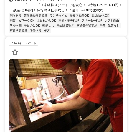
+.――゜+.――゜ ⭐未経験スタートでも安心！ ⭐時給1250~1400円 ⭐
残業は0時間！持ち帰り仕事なし！ ⭐週1日～OKで柔軟な...
制服あり
業界未経験者歓迎
ランチタイム
扶養内勤務OK
週1日からOK
副業・WワークOK
土日祝のみOK
主婦・主夫歓迎
フリーター歓迎
シフト自由
学歴不問
平日のみOK
転勤なし
未経験者歓迎
交通費全額支給
午前
残業なし
有資格者歓迎
研修あり
夕方
アルバイト・パート