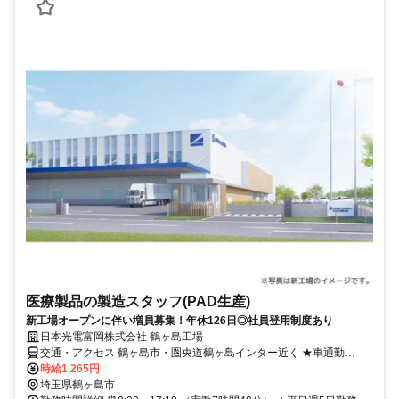
医療製品の製造スタッフ(PAD生産)
新工場オープンに伴い増員募集！年休126日◎社員登用制度あり
日本光電富岡株式会社 鶴ヶ島工場
交通・アクセス 鶴ヶ島市・圏央道鶴ヶ島インター近く ★車通勤
OK（駐車場完備）
時給1,265円
埼玉県鶴ヶ島市