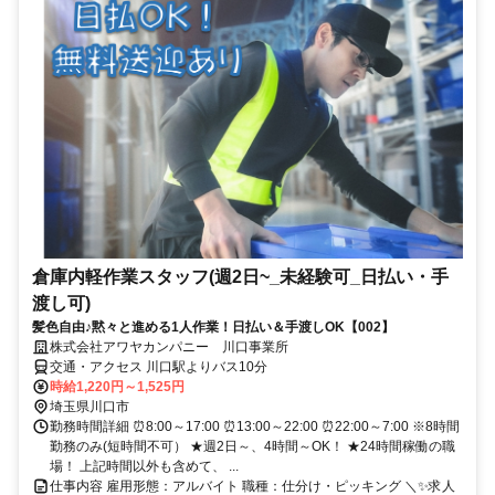
倉庫内軽作業スタッフ(週2日~_未経験可_日払い・手
渡し可)
髪色自由♪黙々と進める1人作業！日払い＆手渡しOK【002】
株式会社アワヤカンパニー 川口事業所
交通・アクセス 川口駅よりバス10分
時給1,220円～1,525円
埼玉県川口市
勤務時間詳細 ⏰8:00～17:00 ⏰13:00～22:00 ⏰22:00～7:00 ※8時間
勤務のみ(短時間不可） ★週2日～、4時間～OK！ ★24時間稼働の職
場！ 上記時間以外も含めて、 ...
仕事内容 雇用形態：アルバイト 職種：仕分け・ピッキング ＼✨求人