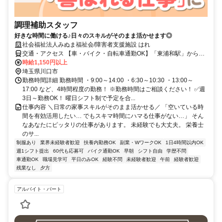
調理補助スタッフ
好きな時間に働ける♪日々のスキルがそのまま活かせます◎
社会福祉法人みぬま福祉会/障害者支援施設 はれ
交通・アクセス 【車・バイク・自転車通勤OK】「東浦和駅」から徒
歩23分、車6分
時給1,150円以上
埼玉県川口市
勤務時間詳細 勤務時間 ・9:00～14:00 ・6:30～10:30 ・13:00～
17:00 など、4時間程度の勤務！ ※勤務時間はご相談ください！ ✅週
3日～勤務OK！ 曜日シフト制で予定を合...
仕事内容 ＼日常の家事スキルがそのまま活かせる／ 「空いている時
間を有効活用したい… でもスキマ時間にハマる仕事がない…」 そん
なあなたにピッタリの仕事があります。 未経験でも大丈夫。 栄養士
のサ...
制服あり
業界未経験者歓迎
扶養内勤務OK
副業・WワークOK
1日4時間以内OK
週1シフト提出
60代も応募可
バイク通勤OK
早朝
シフト自由
学歴不問
車通勤OK
職場見学可
平日のみOK
経験不問
未経験者歓迎
午前
経験者歓迎
残業なし
夕方
アルバイト・パート