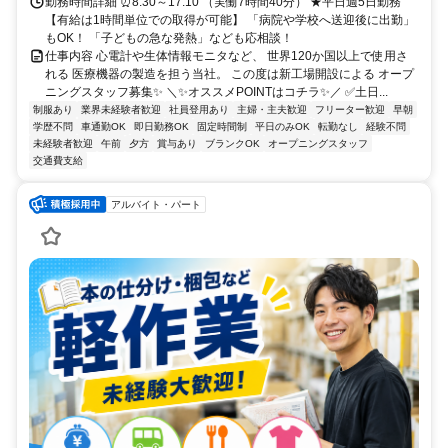
勤務時間詳細 ⏰8:30～17:10 （実働7時間40分） ★平日週5日勤務
【有給は1時間単位での取得が可能】 「病院や学校へ送迎後に出勤」
もOK！ 「子どもの急な発熱」なども応相談！
仕事内容 心電計や生体情報モニタなど、 世界120か国以上で使用さ
れる 医療機器の製造を担う当社。 この度は新工場開設による オープ
ニングスタッフ募集✨ ＼✨オススメPOINTはコチラ✨／ ✅土日...
制服あり
業界未経験者歓迎
社員登用あり
主婦・主夫歓迎
フリーター歓迎
早朝
学歴不問
車通勤OK
即日勤務OK
固定時間制
平日のみOK
転勤なし
経験不問
未経験者歓迎
午前
夕方
賞与あり
ブランクOK
オープニングスタッフ
交通費支給
アルバイト・パート