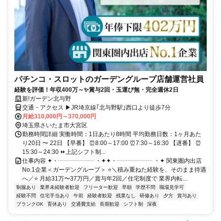
パチンコ・スロットのガーデングループ店舗運営社員
経験を評価！年収400万～✨賞与2回・玉運び無・完全週休2日
新!ガーデン北与野
交通・アクセス ▶JR埼京線｢北与野駅｣西口より徒歩7分
月給310,000円～370,000円
埼玉県さいたま市大宮区
勤務時間詳細 実働時間：1日あたり8時間 平均勤務日数：1ヶ月あた
り20日 〜 22日 【早番】 ⏰8:00～17:00 ⏰7:30～16:30 【遅番】 ⏰
15:30～24:30 ⏩上記シフト制...
仕事内容 ✦・┈┈┈┈┈┈ ・✦✦・┈┈┈┈┈┈ ・✦ 関東圏内出店
No.1企業＜ガーデングループ＞ ⭐＼積み重ねた経験を、そのまま待遇
へ／⭐ 月給31万〜37万円／賞与年2回／住宅制度で 業界内転...
制服あり
業界未経験者歓迎
フリーター歓迎
早朝
学歴不問
職場見学可
経験不問
住宅手当あり
午前
経験者歓迎
残業なし
研修あり
夕方
賞与あり
ブランクOK
育休あり
交通費支給
長期歓迎
シフト制
深夜