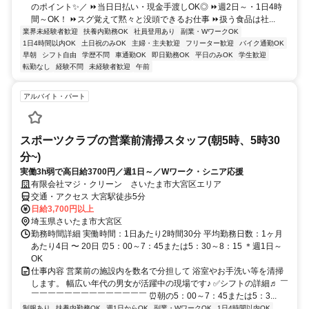
のポイント✨／ ⏩当日日払い・現金手渡しOK◎ ⏩週2日～・1日4時
間～OK！ ⏩スグ覚えて黙々と没頭できるお仕事 ⏩扱う食品は社...
業界未経験者歓迎
扶養内勤務OK
社員登用あり
副業・WワークOK
1日4時間以内OK
土日祝のみOK
主婦・主夫歓迎
フリーター歓迎
バイク通勤OK
早朝
シフト自由
学歴不問
車通勤OK
即日勤務OK
平日のみOK
学生歓迎
転勤なし
経験不問
未経験者歓迎
午前
アルバイト・パート
スポーツクラブの営業前清掃スタッフ(朝5時、5時30
分~)
実働3h弱で高日給3700円／週1日～／Wワーク・シニア応援
有限会社マジ・クリーン さいたま市大宮区エリア
交通・アクセス 大宮駅徒歩5分
日給3,700円以上
埼玉県さいたま市大宮区
勤務時間詳細 実働時間：1日あたり2時間30分 平均勤務日数：1ヶ月
あたり4日 〜 20日 ⏰5：00～7：45または5：30～8：15 ＊週1日～
OK
仕事内容 営業前の施設内を数名で分担して 浴室やお手洗い等を清掃
します。 幅広い年代の男女が活躍中の現場です♪ ✅シフトの詳細♬ ￣
￣￣￣￣￣￣￣￣￣￣￣￣￣￣ ⏰朝の5：00～7：45または5：3...
制服あり
扶養内勤務OK
週1日からOK
副業・WワークOK
1日4時間以内OK