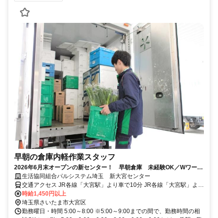
早朝の倉庫内軽作業スタッフ
2026年6月末オープンの新センター！ 早朝倉庫 未経験OK／Wワーク
OK／短時間勤務
生活協同組合パルシステム埼玉 新大宮センター
交通アクセス JR各線「大宮駅」より車で10分 JR各線「大宮駅」より
バス10分、「芝川新橋」バス停より徒歩1分
時給1,450円以上
埼玉県さいたま市大宮区
勤務曜日・時間 5:00～8:00 ※5:00～9:00までの間で、勤務時間の相