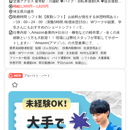
交通アクセス 最寄駅：川越駅 ❖バイク・自転車通勤OK ❖徒歩通勤
OK ＜勤務地＞ Amazon川越 埼玉県川越市南台 ＊交通費支給（規定
時給1,300円～1,625円
有） ＜最寄り駅＞ ＊JR線・東武東上線「川越駅」 ＊西武新宿線「新
埼玉県川越市
狭山駅」 ＊西武新宿線「南大塚駅」 ＜無料送迎バス運行＞ ＊「川越
勤務時間 シフト制 【夜勤シフト】 お給料が発生する休憩時間あり♪
駅」 ＊「新狭山駅」 両駅より、無料の送迎バス運行中！
✅️19：00～24：00 （実働5時間 /有償休憩15分） Wワークや副業、学
生さんにもおすすめのショートシフト！ ✅️2...
仕事内容 ＼Amazon倉庫内✕仕分け・梱包などの軽作業／ - 全くの未
経験という方も大歓迎！！ 現場には弊社スタッフが常駐してサポー
トします♪ - 「Amazon(アマゾン)」の大型倉庫にて、 ...
業界未経験者歓迎
短期（3ヵ月以内）
扶養内勤務OK
社員登用あり
副業・WワークOK
土日祝のみOK
主婦・主夫歓迎
60代も応募可
長期
フリーター歓迎
社会保険あり
バイク通勤OK
短期
シフト自由
大量募集
学歴不問
車通勤OK
即日勤務OK
平日のみOK
転勤なし
アルバイト・パート