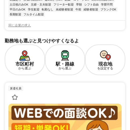
土日祝のみOK
主婦・主夫歓迎
フリーター歓迎
早朝
シフト自由
学歴不問
平日のみOK
学生歓迎
転勤なし
未経験者歓迎
午前
経験者歓迎
ブランクOK
長期歓迎
フルタイム歓迎
同じ企業の求人
勤務地も選ぶと見つけやすくなるよ
市区町村
駅・路線
現在地
から選ぶ
から選ぶ
を設定する
派遣社員