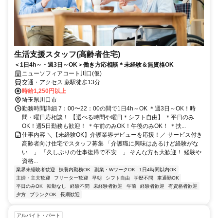
生活支援スタッフ(高齢者住宅)
＜1日4h～・週3日～OK＞働き方応相談＊未経験＆無資格OK
ニューソフィアコート川口(仮)
交通・アクセス 蕨駅徒歩13分
時給1,250円以上
埼玉県川口市
勤務時間詳細 7：00〜22：00の間で1日4h～OK ＊週3日～OK！時
間・曜日応相談！ 【選べる時間や曜日＊シフト自由】 ＊平日のみ
OK！週5日勤務も歓迎！ ＊午前のみOK！午後のみOK！ ＊扶...
仕事内容 ＼【未経験OK】介護業界デビューを応援！／ サービス付き
高齢者向け住宅でスタッフ募集 「介護職に興味はあるけど経験がな
い…」 「久しぶりの仕事復帰で不安…」 そんな方も大歓迎！ 経験や
資格...
業界未経験者歓迎
扶養内勤務OK
副業・WワークOK
1日4時間以内OK
主婦・主夫歓迎
フリーター歓迎
早朝
シフト自由
学歴不問
車通勤OK
平日のみOK
転勤なし
経験不問
未経験者歓迎
午前
経験者歓迎
有資格者歓迎
夕方
ブランクOK
長期歓迎
アルバイト・パート