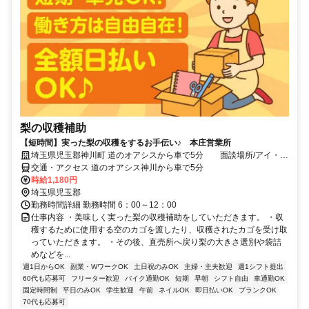
梨の収穫補助
【短時間】実った梨の収穫をするお手伝い♪ 本庄営業所
埼玉県児玉郡神川町 道のオアシスから車で5分 面談場所/アイ・ビ
ー・エスアウト・アウトソーシング株式会社本庄営業所 WEB面談
交通・アクセス 道のオアシス神川から車で5分
可能
時給1,180円
埼玉県児玉郡
勤務時間詳細 勤務時間 6：00～12：00
仕事内容 ・美味しく実った梨の収穫補助をしていただきます。 ・収
穫するために使用する空のカゴを渡したり、収穫されたカゴを受け取
っていただきます。 ・その後、直売所へ戻り梨の大きさ選別や袋詰
めなどを...
週1日からOK
副業・WワークOK
土日祝のみOK
主婦・主夫歓迎
週1シフト提出
60代も応募可
フリーター歓迎
バイク通勤OK
短期
早朝
シフト自由
車通勤OK
固定時間制
平日のみOK
学生歓迎
午前
ネイルOK
即日払いOK
ブランクOK
70代も応募可