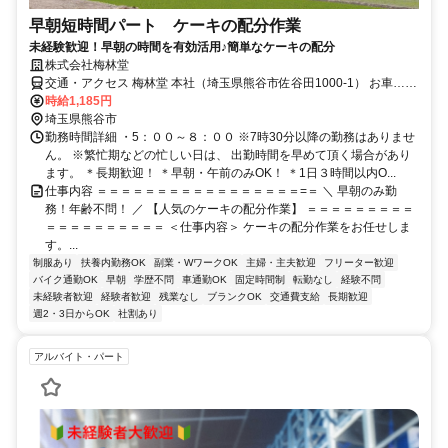
早朝短時間パート ケーキの配分作業
未経験歓迎！早朝の時間を有効活用♪簡単なケーキの配分
株式会社梅林堂
交通・アクセス 梅林堂 本社（埼玉県熊谷市佐谷田1000-1） お車…国
道１７号バイパス「持田インターチェンジ」 から国道125号線・熊谷
時給1,185円
方向に出て、 佐谷田第二陸橋下交差点を左折1分 電車…秩父線「ソシ
埼玉県熊谷市
オ流通センター」駅より徒歩15分
勤務時間詳細 ・5：００～８：００ ※7時30分以降の勤務はありませ
ん。 ※繁忙期などの忙しい日は、 出勤時間を早めて頂く場合があり
ます。 ＊長期歓迎！ ＊早朝・午前のみOK！ ＊1日３時間以内O...
仕事内容 ＝＝＝＝＝＝＝＝＝＝＝＝＝＝＝＝＝=＝ ＼ 早朝のみ勤
務！年齢不問！ ／ 【人気のケーキの配分作業】 ＝＝＝＝＝＝＝＝＝
＝＝＝＝＝＝＝＝＝＝ ＜仕事内容＞ ケーキの配分作業をお任せしま
す。...
制服あり
扶養内勤務OK
副業・WワークOK
主婦・主夫歓迎
フリーター歓迎
バイク通勤OK
早朝
学歴不問
車通勤OK
固定時間制
転勤なし
経験不問
未経験者歓迎
経験者歓迎
残業なし
ブランクOK
交通費支給
長期歓迎
週2・3日からOK
社割あり
アルバイト・パート