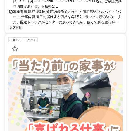
談OK！ （例）5:00～9:00、6:30～8:00、6:00～9:00など ご希望の勤
務時間があれば、お気軽に...
募集要項 職種 早朝の倉庫内軽作業スタッフ 雇用形態 アルバイト / パ
ート 仕事内容 毎日お届けする商品を各配送トラックに積み込み。 ま
た、配送トラックがセンターに戻ってきたら、積んである空箱を...
シフト制
アルバイト・パート