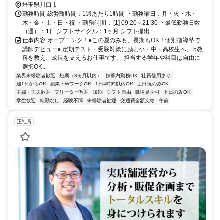
バス停「中青木三丁目駅」から徒歩3分、南鳩ヶ谷駅から自転車で約6
埼玉県川口市
分、川口元郷駅から自転車で約8分、川口駅から自転車で約10分
勤務時間 総労働時間：1週あたり1時間 ・勤務曜日：月・火・水・
木・金・土・日・祝 ・勤務時間： [1] 09:20～21:30 ・最低勤務日数
（週）：1日 シフトサイクル：1ヶ月 シフト提出...
仕事内容 オープニング！●この夏のみも、長期もOK！個別指導塾で
講師デビュー● 定期テスト・受験対策に励む小・中・高校生へ、 5教
科を教え、成長を支えるお仕事です。 担当する学年や科目は自由に
選択OK...
業界未経験者歓迎
短期（3ヵ月以内）
扶養内勤務OK
社員登用あり
週1日からOK
副業・WワークOK
1日4時間以内OK
土日祝のみOK
主婦・主夫歓迎
フリーター歓迎
短期
シフト自由
職場見学可
平日のみOK
学生歓迎
転勤なし
経験不問
未経験者歓迎
交通費全額支給
午前
正社員