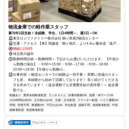
物流倉庫での軽作業スタッフ
賞与年2回支給！未経験、学生、1日4時間～、週3日～OK
東京ロジファクトリー株式会社 鶴ヶ島第2物流センター
交通・アクセス 【車】関越道「鶴ヶ島IC」より4.4㎞ 圏央道「坂戸
IC」より4.2㎞ 圏央道「圏央鶴ヶ島IC」より5.2㎞ 【電車】東武東上
時給1,150円
線「若葉駅」より2.1㎞
埼玉県川越市
勤務時間詳細 ＜勤務時間＞ 下記からお選びいただけます。 【午前か
ら勤務の場合】 ・9:00〜15:00 ・9:00～17:00 ・9:00～18:00 ・
10:00〜19:00 【午後から勤務の...
仕事内容 ＜物流センターでの経験は一切不要＞ 実際に現場のスタッ
フも皆、 未経験から始めて活躍しております！ 長く続けてくださる
方を求めています！ ＜徒歩通勤でも交通費支給の高待遇！＞ 徒歩通
勤でも...
制服あり
業界未経験者歓迎
ランチタイム
扶養内勤務OK
副業・WワークOK
1日4時間以内OK
土日祝のみOK
主婦・主夫歓迎
フリーター歓迎
バイク通勤OK
早朝
学歴不問
車通勤OK
平日のみOK
学生歓迎
経験不問
未経験者歓迎
午前
経験者歓迎
有資格者歓迎
アルバイト・パート