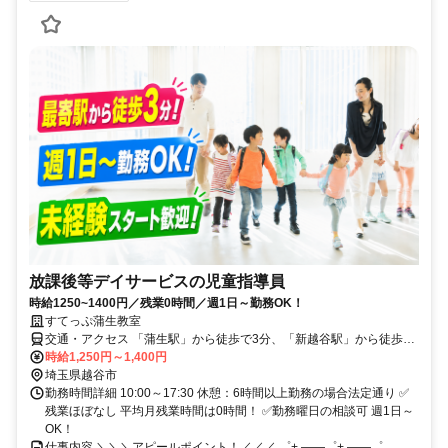
放課後等デイサービスの児童指導員
時給1250~1400円／残業0時間／週1日～勤務OK！
すてっぷ蒲生教室
交通・アクセス 「蒲生駅」から徒歩で3分、「新越谷駅」から徒歩で
16分、「南越谷駅」から徒歩で18分
時給1,250円～1,400円
埼玉県越谷市
勤務時間詳細 10:00～17:30 休憩：6時間以上勤務の場合法定通り ✅
残業ほぼなし 平均月残業時間は0時間！ ✅勤務曜日の相談可 週1日～
OK！
仕事内容 ＼＼＼アピールポイント！／／／ ゜+.――゜+.――゜