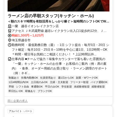
ラーメン店の早朝スタッフ(キッチン・ホール)
＜朝のスキマ時間を有効活用＆しっかり稼ぐ＞短時間のシフトOKでWワ
ークにもオススメ♪髪色自由！
一蘭 越谷イオンレイクタウン店
アクセス ＪＲ武蔵野線 越谷レイクタウン出入口1徒歩約12分、ＪＲ
武蔵野線 吉川北口徒歩約27分
時給1,300円～1,625円
埼玉県越谷市
勤務時間 ・最低勤務日数（週）：1日 シフト提出：毎月5日・20日 シ
フト確定：毎月10日・25日 8～10時を中心に週1日、1日2時間～OK
＊時間・曜日等お気軽にご相談ください！ ＊上記時間以外...
仕事内容 ■チームで協力！味集中カウンターで落ち着いた雰囲気の
「一蘭」キッチン・ホールのお仕事 ・お客様のご案内（例：席の案
内） ・食券、オーダー用紙のお受け取り ・ラーメン調理のサポート
（例：ネギ...
制服あり
扶養内勤務OK
社員登用あり
週1日からOK
副業・WワークOK
1日4時間以内OK
土日祝のみOK
主婦・主夫歓迎
フリーター歓迎
バイク通勤OK
早朝
シフト自由
車通勤OK
平日のみOK
学生歓迎
未経験者歓迎
経験者歓迎
即日払いOK
研修あり
ブランクOK
同じ企業の求人
アルバイト・パート