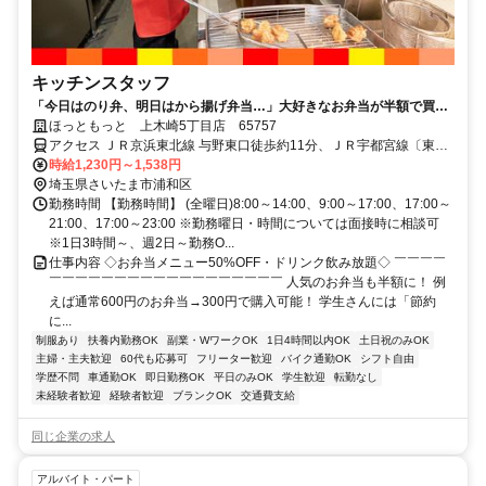
キッチンスタッフ
「今日はのり弁、明日はから揚げ弁当…」大好きなお弁当が半額で買え
るから、今日も働くのが楽しみだ。
ほっともっと 上木崎5丁目店 65757
アクセス ＪＲ京浜東北線 与野東口徒歩約11分、ＪＲ宇都宮線〔東北
本線〕・ＪＲ上野東京ライン さいたま新都心東口徒歩約22分、ＪＲ
時給1,230円～1,538円
京浜東北線 さいたま新都心東口徒歩約22分 JR「与野駅」より徒歩9
埼玉県さいたま市浦和区
分
勤務時間 【勤務時間】 (全曜日)8:00～14:00、9:00～17:00、17:00～
21:00、17:00～23:00 ※勤務曜日・時間については面接時に相談可
※1日3時間～、週2日～勤務O...
仕事内容 ◇お弁当メニュー50%OFF・ドリンク飲み放題◇ ￣￣￣￣
￣￣￣￣￣￣￣￣￣￣￣￣￣￣￣￣￣￣ 人気のお弁当も半額に！ 例
えば通常600円のお弁当→300円で購入可能！ 学生さんには「節約
に...
制服あり
扶養内勤務OK
副業・WワークOK
1日4時間以内OK
土日祝のみOK
主婦・主夫歓迎
60代も応募可
フリーター歓迎
バイク通勤OK
シフト自由
学歴不問
車通勤OK
即日勤務OK
平日のみOK
学生歓迎
転勤なし
未経験者歓迎
経験者歓迎
ブランクOK
交通費支給
同じ企業の求人
アルバイト・パート