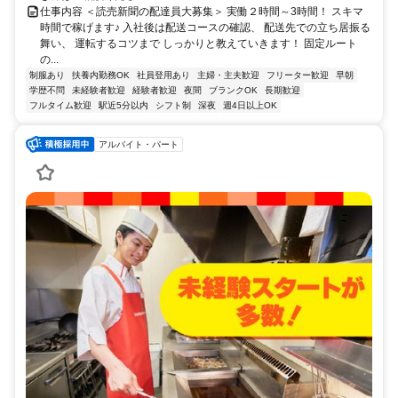
仕事内容 ＜読売新聞の配達員大募集＞ 実働２時間～3時間！ スキマ
時間で稼げます♪ 入社後は配送コースの確認、 配送先での立ち居振る
舞い、 運転するコツまで しっかりと教えていきます！ 固定ルート
の...
制服あり
扶養内勤務OK
社員登用あり
主婦・主夫歓迎
フリーター歓迎
早朝
学歴不問
未経験者歓迎
経験者歓迎
夜間
ブランクOK
長期歓迎
フルタイム歓迎
駅近5分以内
シフト制
深夜
週4日以上OK
アルバイト・パート