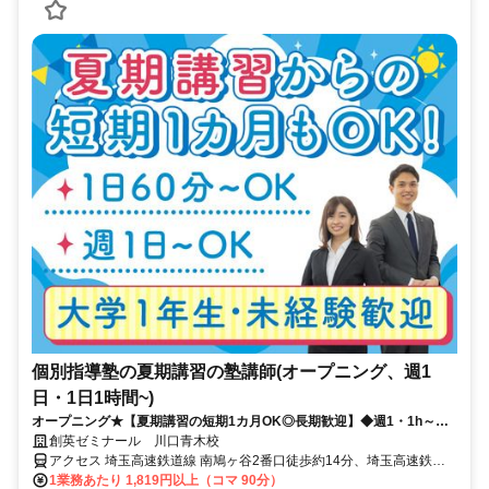
個別指導塾の夏期講習の塾講師(オープニング、週1
日・1日1時間~)
オープニング★【夏期講習の短期1カ月OK◎長期歓迎】◆週1・1h～◆
大学生・未経験歓迎◆充実研修◆面接履歴書不要
創英ゼミナール 川口青木校
アクセス 埼玉高速鉄道線 南鳩ヶ谷2番口徒歩約14分、埼玉高速鉄道
線 川口元郷2番口徒歩約18分、ＪＲ京浜東北線 川口東口徒歩約24分
1業務あたり 1,819円以上（コマ 90分）