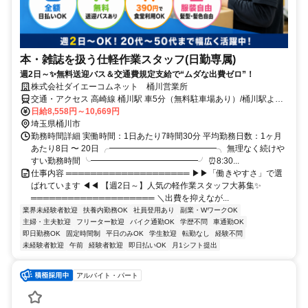
本・雑誌を扱う仕軽作業スタッフ(日勤専属)
週2日～✨無料送迎バス＆交通費規定支給で“ムダな出費ゼロ”！
株式会社ダイエーコムネット 桶川営業所
交通・アクセス 高崎線 桶川駅 車5分（無料駐車場あり）/桶川駅より
無料送迎バス有/車通勤ＯＫ/バイク通勤OK
日給8,558円～10,669円
埼玉県桶川市
勤務時間詳細 実働時間：1日あたり7時間30分 平均勤務日数：1ヶ月
あたり8日 〜 20日 ╭━━━━━━━━━━━━━╮ 無理なく続けや
すい勤務時間 ╰━━━━━━━━━━━━━╯ ⏰8:30...
仕事内容 ════════════════════ ▶▶「働きやすさ」で選
ばれています ◀◀ 【週2日～】人気の軽作業スタッフ大募集✨
════════════════════ ＼出費を抑えなが...
業界未経験者歓迎
扶養内勤務OK
社員登用あり
副業・WワークOK
主婦・主夫歓迎
フリーター歓迎
バイク通勤OK
学歴不問
車通勤OK
即日勤務OK
固定時間制
平日のみOK
学生歓迎
転勤なし
経験不問
未経験者歓迎
午前
経験者歓迎
即日払いOK
月1シフト提出
アルバイト・パート