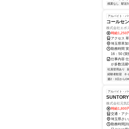
残業なし
駅近
アルバイト・パ
コールセ
株式会社エポ
時給1,25
アクセス 
埼玉県草加
勤務時間 実
16：50 (実
仕事内容 
が多数活躍
社員登用あり
経験者歓迎
ネ
週2・3日からO
アルバイト・パ
SUNTO
株式会社元気Di
時給1,800
交通・アク
埼玉県さい
勤務時間詳細