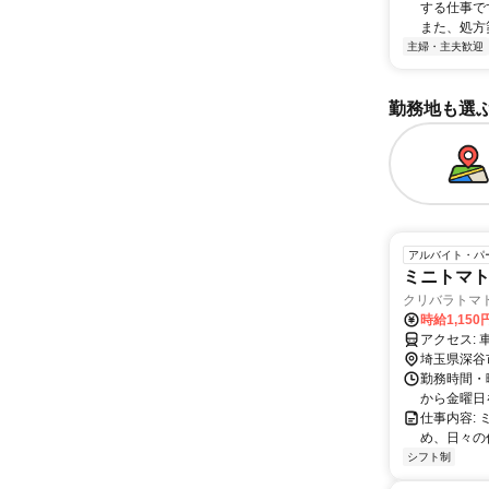
する仕事で
また、処方箋
主婦・主夫歓迎
勤務地も選
アルバイト・パ
ミニトマ
クリバラトマ
時給1,15
ア
埼玉県深谷
勤務時間・
から金曜日を
仕事内容:
め、日々の
シフト制