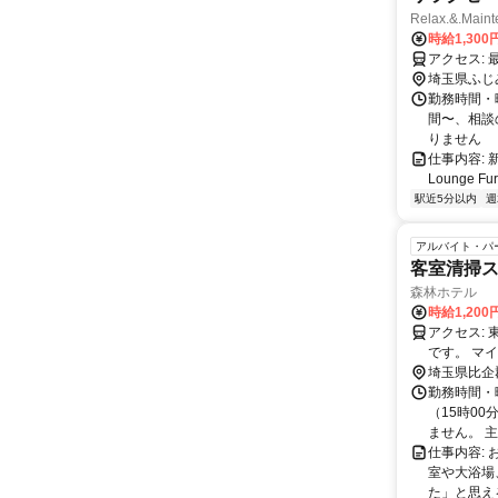
Relax.&.M
時給1,300
埼玉県ふじ
勤務時間・曜日
間〜、相談
りません
仕事内容: 
Lounge 
駅近5分以内
週
アルバイト・パ
客室清掃スタ
森林ホテル
時給1,20
アクセス: 東武東上線「森林公園駅」南口より徒歩1分 駅前ロータリーを出てすぐ
です。 マ
埼玉県比企
勤務時間・曜
（15時0
ません。 主
仕事内容:
室や大浴場
た」と思え