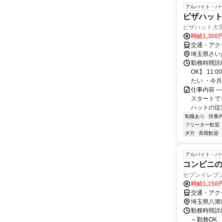
アルバイト・パ
ピザハッ
ピザハット大
時給1,30
交通・アク
埼玉県さい
勤務時間詳
OK】 11
たい ・今月
仕事内容 ─
スタートで
ハットの従業
制服あり
扶養
フリーター歓迎
夕方
長期歓迎
アルバイト・パ
コンビニ
セブンイレブ
時給1,150
交通・アク
埼玉県八潮
勤務時間詳細 
～勤務OK