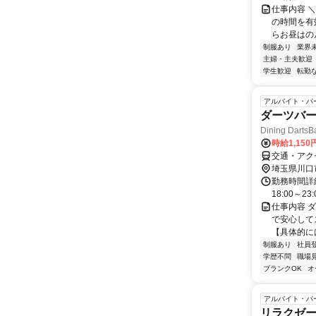
仕事内容 
の時間を有
らお昼はの
制服あり
業界
主婦・主夫歓迎
学生歓迎
転勤
アルバイト・パ
ダーツバ
Dining Darts
時給1,15
交通・アク
埼玉県川口
勤務時間詳細 
18:00～23:
仕事内容 ダ
で安心して
【具体的には
制服あり
社員
学歴不問
職場
ブランクOK
オ
アルバイト・パ
リラクゼ