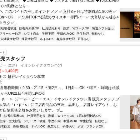
出で融通◎） ◆日曜は定休日 ◆ラストまで働ける方歓迎 ◆18歳未満の
での勤務となり...
＼ このバイトの推しポイント ／／ ✅ 入社3ヶ月は特別時給1,800円 ✅
3h〜OK｜ ✅ SUNTORY公認のウイスキー専門バー ✅ 大宮駅から徒歩4
ラク ✅...
未経験者歓迎
扶養内勤務OK
社員登用あり
副業・WワークOK
隔週シフト提出
フリーター歓迎
シフト自由
学歴不問
平日のみOK
学生歓迎
転勤なし
未経験者歓迎
経験者歓迎
ネイルOK
有資格者歓迎
研修あり
ート
販売スタッフ
ル･ピー･エス) イオンレイクタウンmori
円～1,400円
セス 越谷レイクタウン駅前
市
 勤務時間：9:30～21:15 ＊週2日～、1日4h～OK ＊曜日・時間は相談
日からOK□1日4時間以内OK
r・ｐ・ｓ（アール・ピー・エス）イオンレイクタウン店 販売スタッフ プ
人気の「r・p・s」にて店内商品の整理、品出し、店舗レイアウト、お
ど店舗業務全般をお願いします。 ブ...
迎
扶養内勤務OK
社員登用あり
副業・WワークOK
1日4時間以内OK
主婦・主夫歓迎
フリーター歓迎
学歴不問
車通勤OK
学生歓迎
転勤なし
験者歓迎
経験者歓迎
ネイルOK
残業なし
研修あり
夕方
ブランクOK
ート