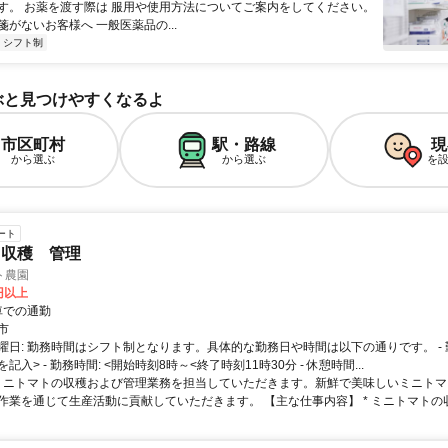
す。 お薬を渡す際は 服用や使用方法についてご案内をしてください。
がないお客様へ 一般医薬品の...
シフト制
ぶと見つけやすくなるよ
市区町村
駅・路線
現
から選ぶ
から選ぶ
を
ート
ト収穫 管理
ト農園
0円以上
クセス: 車での通勤
市
曜日: 勤務時間はシフト制となります。具体的な勤務日や時間は以下の通りです。 - 勤
記入> - 勤務時間: <開始時刻8時～<終了時刻11時30分 - 休憩時間...
 ミニトマトの収穫および管理業務を担当していただきます。新鮮で美味しいミニト
作業を通じて生産活動に貢献していただきます。 【主な仕事内容】 * ミニトマトの収穫