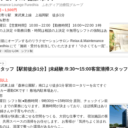
aintenance Lounge Furedhia ふれディア治療院グループ
円～1,500円
アクセス: 最寄り駅 東武東上線 上福岡駅 徒歩1分
み野市
: 【営業時間】 10:00～22:00 【勤務時間】 16:00〜22:00 ３時
の上決定 ※勤務日数・時間は相談の上決定 ※無理なシフトの強制はあ
新規にオープンするのリラクゼーションサロン Relax.&.Maintenance
Furedhia にて「施術・受付を担当していただきます！ “小さくても一流”...
2・3日からOK
シフト制
ート
ッフ【駅前徒歩1分】|未経験 /9:30〜15:00客室清掃スタッフ
0円以上
イカー通勤OKです！ 敷地内駐車場あり。
郡
日: シフト制 ●勤務時間：9時30分〜15時00分 原則、チェックイン前
0分）までの業務になります。 業務時間が決まっており、ほぼ残業はあり
婦さんや子育ち中の方...
 お客様が快適に過ごせる空間をつくる、大切な仕事です。 宿泊施設の客
、共用スペースの清掃をお任せします。 お客様が「気持ちよく泊まれ
るのは、清潔で整った環境があるからこ...