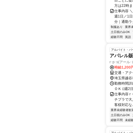
日ごとに提
方は22時ま
仕事内容 ＼
週1日／1日
分｜通勤ラク
制服あり
業界
土日祝のみOK
経験不問
英語
アルバイト・パ
アパレル
r･p･s(アー
時給1,200
交通・アク
埼玉県越谷
勤務時間詳細
ＯＫ □週2
仕事内容 
チプラで大
客様対応な
業界未経験者歓
土日祝のみOK
経験不問
未経
アルバイト・パ