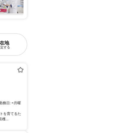
在地
設定する
務日: <月曜
マトを育てるた
...