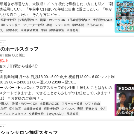
＼朝起きが得意な方、大歓迎！／ ＼午後だけ勤務したい方にも◎／ 「朝
効活用したい」 「午前中だけ働いて午後は自由に過ごしたい」 「朝か
んびり過ごしたい」 そんな方にピッ...
未経験者歓迎
扶養内勤務OK
副業・WワークOK
1日4時間以内OK
土日祝のみOK
週1シフト提出
フリーター歓迎
早朝
シフト自由
学歴不問
平日のみOK
なし
経験不問
未経験者歓迎
午前
経験者歓迎
研修あり
ート
ーのホールスタッフ
Bar Hide Out 川口
0円以上
セス 川口駅から徒歩3分
市
営業時間 月〜木,日,祝18:00～5:00 金,土,祝前日18:00～6:00 シフト制
00 19:00～24:00 21:00～翌5:00 23:00～翌5:0...
ーツバー〈Hide Out〉フロアスタッフのお仕事！ 難しいことはないの
スタートできますよ。 できることから少しずつお任せしていきます！
】 ＊お客様のご案内 ＊...
登用あり
副業・WワークOK
土日祝のみOK
フリーター歓迎
シフト自由
見学可
学生歓迎
未経験者歓迎
経験者歓迎
ネイルOK
夜間
研修あり
夕方
ープニングスタッフ
交通費支給
まかないあり
長期歓迎
ート
ーションサロン施術スタッフ