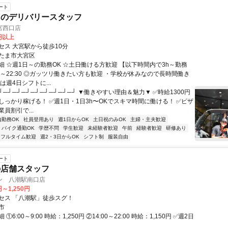
ート
トのデリバリースタッフ
宮西口店
0円以上
セス 大宮駅から徒歩10分
たま市大宮区
細 ☆週1日～の勤務OK ☆土日働ける方歓迎 【以下時間内で3h～勤務
:00～22:30 ◎ガッツリ働きたい方も歓迎 ・学校が休みなので長時間働き
は週4日シフトに...
┘─┘─┘─┘─┘─┘─┘─┘─┘ ▼働きやすい理由＆魅力▼ ✅時給1300円
しっかり稼げる！ ✅週1日・1日3h〜OKでスキマ時間に働ける！ ✅ピザ
員割引で...
内勤務OK
社員登用あり
週1日からOK
土日祝のみOK
主婦・主夫歓迎
バイク通勤OK
学歴不問
学生歓迎
未経験者歓迎
午前
経験者歓迎
研修あり
フルタイム歓迎
週2・3日からOK
シフト制
服装自由
ート
の店舗スタッフ
ン 八潮駅南口店
円～1,250円
セス 「八潮駅」徒歩スグ！
市
①6:00～9:00 時給：1,250円 ②14:00～22:00 時給：1,150円 ✅週2日