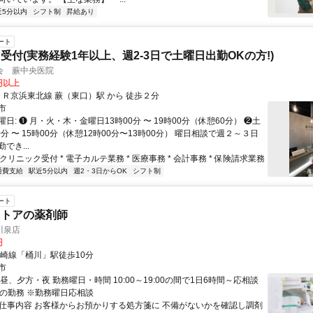
近5分以内
シフト制
昇給あり
ート
受付(実務経験1年以上、週2-3日で土曜日出勤OKの方!)
会 蕨中央医院
0円以上
クセス: ＪＲ京浜東北線 蕨（東口）駅 から 徒歩２分
市
日: ❶ 月・火・木・金曜日13時00分 〜 19時00分（休憩60分） ❷土
0分 〜 15時00分（休憩12時00分〜13時00分） 曜日相談で週２～３日
でき...
* クリニック受付 * 電子カルテ業務 * 医療事務 * 会計事務 * 保険請求業務
通費支給
駅近5分以内
週2・3日からOK
シフト制
ート
ストアの薬剤師
川泉店
円
高崎線「桶川」駅徒歩10分
市
昼、夕方・夜 勤務曜日・時間 10:00～19:00の間で1日6時間～応相談
日の勤務 ※勤務曜日応相談
● 仕事内容 お客様からお預かりする処方箋に 不備がないかを確認し調剤