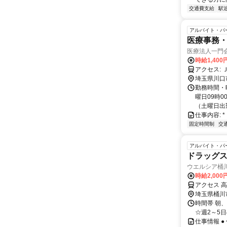
交通費支給
駅
アルバイト・パ
医療事務・
医療法人一門
時給1,40
ア
埼玉県川口
勤務時間・曜
曜日09時0
（土曜日出勤
仕事内容: 
固定時間制
交
アルバイト・パ
ドラッグ
ウエルシア桶
時給2,000
アクセス 
埼玉県桶川
時間帯 朝、
☆週2～5
仕事情報 