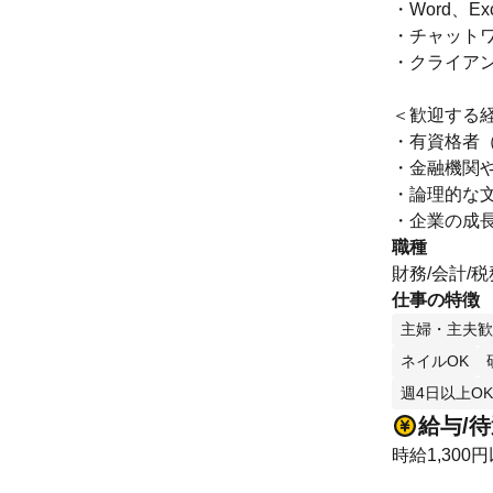
・Word、E
・チャット
・クライア
＜歓迎する
・有資格者
・金融機関
・論理的な
・企業の成
職種
財務/会計/
仕事の特徴
主婦・主夫歓
ネイルOK
週4日以上OK
給与/
時給1,300