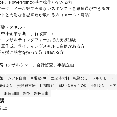
xcel、PowerPointの基本操作ができる方
ワーク、メール等で円滑なレスポンス・意思疎通ができる方
ントと円滑な意思疎通が取れる方（メール・電話）
経験・スキル＞
（中小企業診断士、行政書士）
やコンサルティングファームでの実務経験
文章作成、ライティングスキルに自信がある方
長支援に熱意を持って取り組める方
税務コンサルタント、会計監査、事業企画
迎
シフト自由
車通勤OK
固定時間制
転勤なし
フルリモート
研修あり
交通費支給
長期歓迎
週2・3日からOK
社割あり
ピア
服装自由
髪型・髪色自由
待遇
円以上