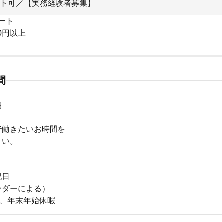
ト可／【実務経験者募集】
ート
00円以上
間
細
で働きたいお時間を
さい。
祝日
ンダーによる）
季、年末年始休暇