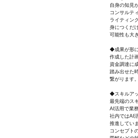
自身の知見
コンサルテ
ライティン
身につくだ
可能性も大
◆成果が形
作成した計
資金調達に
踏み出せた
繋がります
◆スキルア
最先端のス
AI活用で業
社内ではAI
推進してい
コンセプト