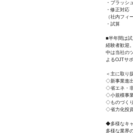
・ブラッシ
・修正対応
（社内フィ
・試算
■半年間は
経験者歓迎
中は当社の
よるOJTサ
＜主に取り
◇新事業進
◇省エネ・
◇小規模事
◇ものづく
◇省力化投
◆多様なキ
多様な業界