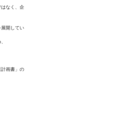
ではなく、企
を展開してい
め、
業計画書」の