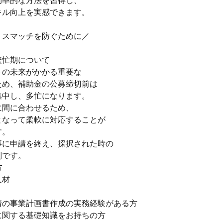
効率的な方法を習得し、
キル向上を実感できます。
ミスマッチを防ぐために／
繁忙期について
トの未来がかかる重要な
ため、補助金の公募締切前は
集中し、多忙になります。
に間に合わせるため、
となって柔軟に対応することが
す。
事に申請を終え、採択された時の
別です。
方
人材
請の事業計画書作成の実務経験がある方
に関する基礎知識をお持ちの方