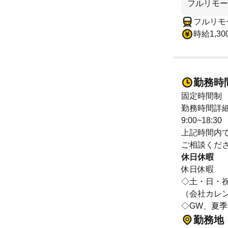
フルリモー
フルリモ
時給1,3
勤務時
固定時間制
勤務時間詳
9:00~18:30
上記時間内
ご相談くだ
休日休暇
休日休暇
◇土・日・
（会社カレ
◇GW、夏
勤務地