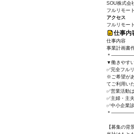
SOU株式会
フルリモー
アクセス
フルリモー
仕事内
仕事内容
事業計画書
＊――――
▼働きやす
✅完全フル
※ご希望が
てご利用い
✅営業活動
✅主婦・主
✅中小企業
＊――――
【募集の背