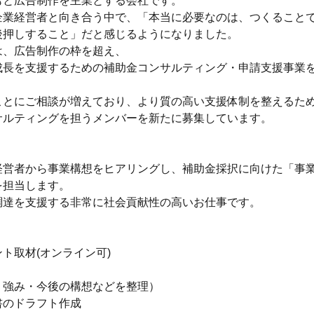
もと広告制作を主業とする会社です。
企業経営者と向き合う中で、「本当に必要なのは、つくること
後押しすること」だと感じるようになりました。
は、広告制作の枠を超え、
成長を支援するための補助金コンサルティング・申請支援事業
ことにご相談が増えており、より質の高い支援体制を整えるた
サルティングを担うメンバーを新たに募集しています。
】
経営者から事業構想をヒアリングし、補助金採択に向けた「事
を担当します。
調達を支援する非常に社会貢献性の高いお仕事です。
＞
ト取材(オンライン可)
・強み・今後の構想などを整理）
書のドラフト作成