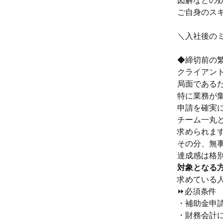
図解などの
ご自身のス
＼入社後の
◆締切前の
クライアン
局面である
特に業務が
申請を確実
チーム一丸
求められま
その分、無
達成感は格
対象となる
求めている
⏩必須条件
・補助金申
・財務会計