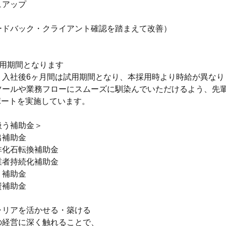
ュアップ
ードバック・クライアント確認を踏まえて改善）
試用期間となります
。入社後6ヶ月間は試用期間となり、本採用時より時給が異なり
ツールや業務フローにスムーズに馴染んでいただけるよう、先
ポートを実施しています。
扱う補助金＞
出補助金
非化石転換補助金
業者持続化補助金
り補助金
資補助金
ャリアを活かせる・築ける
の経営に深く触れることで、