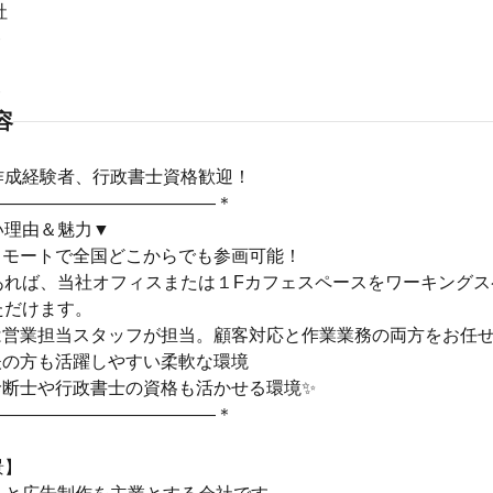
社
ト
ト
容
作成経験者、行政書士資格歓迎！
―――――――――――――＊
い理由＆魅力▼
リモートで全国どこからでも参画可能！
あれば、当社オフィスまたは１Fカフェスペースをワーキングス
ただけます。
は営業担当スタッフが担当。顧客対応と作業業務の両方をお任
夫の方も活躍しやすい柔軟な環境
診断士や行政書士の資格も活かせる環境✨
―――――――――――――＊
景】