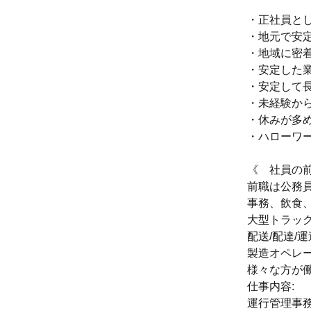
・正社員と
・地元で安
・地域に密
・安定した
・安定して
・未経験か
・休みが多
・ハローワ
《 社員の
前職は公務
事務、飲食
大型トラッ
配送/配達/
製造オペレ
様々な方が
仕事内容:
運行管理事