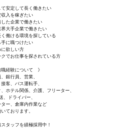
して安定して長く働きたい
定収入を稼ぎたい
着した企業で働きたい
業界大手企業で働きたい
長く働ける環境を探している
ら手に職つけたい
めに欲しい方
ークでお仕事を探されている方
前職経験について 》
員、銀行員、営業、
、接客、バス運転手、
ク、ホテル関係、介護、フリーター、
運送、ドライバー、
ーター、倉庫内作業など
働いております。
務スタッフを績極採用中！