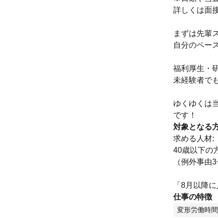
詳しくは面
まずは先輩
自分のペー
福利厚生・
未経験者で
ゆくゆくは
です！
対象となる
求める人材:
40歳以下の
（例外事由3
「8月以降
仕事の特徴
変形労働時間