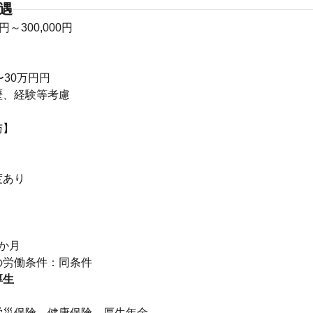
待遇
0円～300,000円
〜30万円円
歴、経験等考慮
与】
度あり
り
か月
の労働条件：同条件
厚生
】
労災保険、健康保険、厚生年金