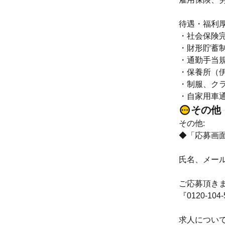
待遇・福利厚
・社会保険
・財形貯蓄
・通勤手当
・保養所（伊
・制服、ク
・自家用車
その他
その他:
◆「応募画
氏名、メー
ご応募頂き
『0120-1
求人につい