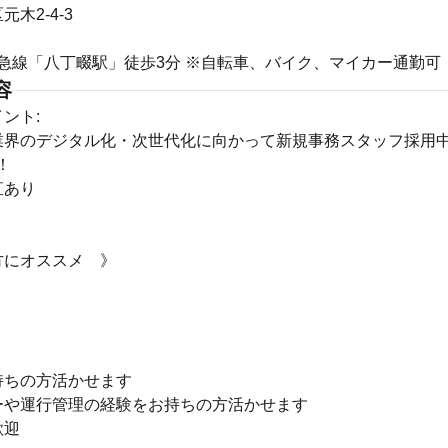
木2-4-3
京急線「八丁畷駅」徒歩3分 ※自転車、バイク、マイカー通勤可
容
ント:
業界のデジタル化・次世代化に向かって新規事務スタッフ採用
！
直あり
方にオススメ 》
持ちの方活かせます
ーや運行管理の経験をお持ちの方活かせます
歓迎