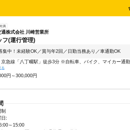
社員
通株式会社 川崎営業所
フ(運行管理)
募集中！未経験OK／賞与年2回／日勤当務あり／車通勤OK
: 京急線「八丁畷駅」徒歩3分 ※自転車、バイク、マイカー通
見る
000円～300,000円
間
間制
日:
00～15:00