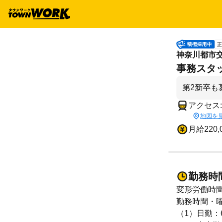
正
神奈川都市交
事務スタッ
第2新卒も
アクセス
地図を
月給220,
勤務時
変形労働時
勤務時間・曜
（1）日勤：6: