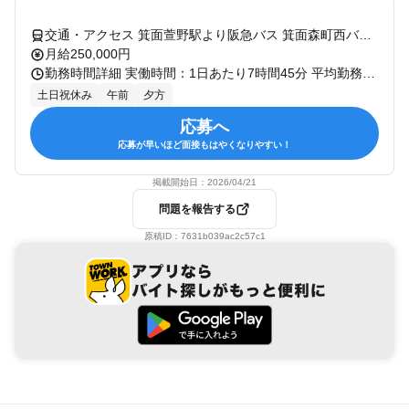
交通・アクセス 箕面萱野駅より阪急バス 箕面森町西バス停下車 徒歩5分 ★車通勤可
月給250,000円
勤務時間詳細 実働時間：1日あたり7時間45分 平均勤務日数：1ヶ月あたり20日 〜 22日 9:00～17:45 ＊実働7時間45分 ＊休憩1時間
土日祝休み
午前
夕方
応募へ
応募が早いほど面接もはやくなりやすい！
掲載開始日：
2026/04/21
問題を報告する
原稿ID：
7631b039ac2c57c1