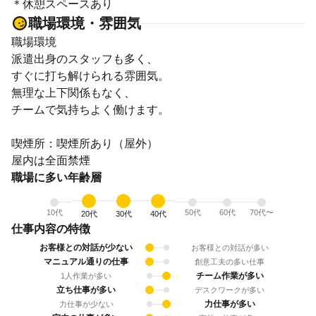
＊休憩スペースあり
職場環境・雰囲気
職場環境
派遣出身のスタッフも多く、
すぐに打ち解けられる雰囲気。
無理な上下関係もなく、
チームで気持ちよく働けます。
喫煙所：喫煙所あり（屋外）
屋内は全面禁煙
職場に多い年齢層
10代
50代
60代
70代〜
20代
30代
40代
仕事内容の特徴
お客様との対話が少ない
お客様との対話が多い
マニュアル通りの仕事
創意工夫の多い仕事
チーム作業が多い
1人作業が多い
立ち仕事が多い
デスクワークが多い
力仕事が多い
力仕事が少ない