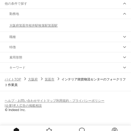
他の条件で探す
勤務地
大阪府
箕面市
桜井駅
牧落駅
箕面駅
職種
特徴
雇用形態
キーワード
バイトTOP
大阪府
箕面市
インテリア雑貨物流センターのフォークリフ
ト作業員
ヘルプ・お問い合わせ
サイトマップ
利用規約・プライバシーポリシー
[企業]求人広告の掲載相談