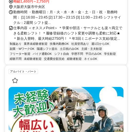
分、大阪メトロ千日前線 なんば〔大阪メトロ〕15-B口徒歩約1分、近
時給1,400円～2,750円
鉄難波線 大阪難波〔近鉄・阪神線〕14番口徒歩約1分
大阪府大阪市中央区
勤務時間 ・勤務曜日：月・火・水・木・金・土・日・祝 ・勤務時
間： [1] 16:00～23:45 [2] 17:30～23:15 [3] 11:00～23:45 シフトサイ
クル：2週間 シフト提...
仕事内容 ＜オススメPoint＞ ＊学業や部活・サークルとも楽々両立で
きる柔軟シフト！ ＊履修登録後のシフト変更や調整も柔軟に対応★
＊新台入替時、最大時給2750円！ ＊年3回ミニボーナス支給/規定...
制服あり
業界未経験者歓迎
扶養内勤務OK
社員登用あり
週1日からOK
副業・WワークOK
隔週シフト提出
土日祝のみOK
主婦・主夫歓迎
フリーター歓迎
バイク通勤OK
シフト自由
学歴不問
平日のみOK
学生歓迎
経験不問
未経験者歓迎
交通費全額支給
経験者歓迎
ネイルOK
アルバイト・パート