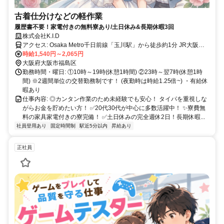
古着仕分けなどの軽作業
履歴書不要！家電付きの無料寮あり/土日休み&長期休暇3回
株式会社K.I.D
アクセス: Osaka Metro千日前線「玉川駅」から徒歩約1分 JR大阪環
状線「野田駅」から徒歩3〜4分
時給1,540円～2,065円
大阪府大阪市福島区
勤務時間・曜日: ①10時～19時(休憩1時間) ②23時～翌7時(休憩1時
間) ※2週間単位の交替勤務制です！ (夜勤時は時給1.25倍~) ・有給休
暇あり
仕事内容: ◎カンタン作業のため未経験でも安心！ タイパを重視しな
がらお金を貯めたい方！ ✅20代30代が中心に多数活躍中！ ✨寮費無
料の家具家電付きの寮完備！ ✅土日休みの完全週休2日！長期休暇...
社員登用あり
固定時間制
駅近5分以内
昇給あり
正社員