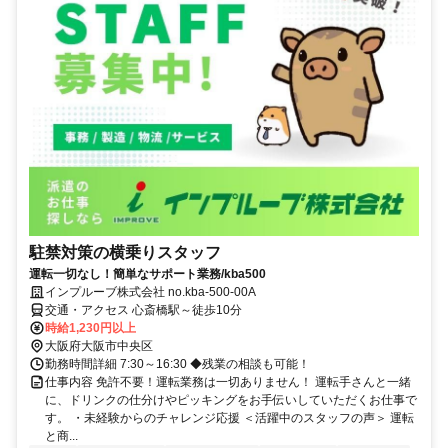
駐禁対策の横乗りスタッフ
運転一切なし！簡単なサポート業務/kba500
インプルーブ株式会社 no.kba-500-00A
交通・アクセス 心斎橋駅～徒歩10分
時給1,230円以上
大阪府大阪市中央区
勤務時間詳細 7:30～16:30 ◆残業の相談も可能！
仕事内容 免許不要！運転業務は一切ありません！ 運転手さんと一緒
に、ドリンクの仕分けやピッキングをお手伝いしていただくお仕事で
す。 ・未経験からのチャレンジ応援 ＜活躍中のスタッフの声＞ 運転
と商...