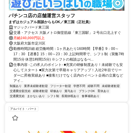
パチンコ店の店舗運営スタッフ
まずはカジュアル面談からもOK／東三国（正社員）
マジックバード東三国
交通・アクセス 大阪メトロ御堂筋線「東三国駅」２号出口北上すぐ
月給240,000円以上
大阪府大阪市淀川区
勤務時間詳細 総労働時間：1ヶ月あたり160時間 【早番】9：00～
17：30 【遅番】15：00～23：30 上記時間帯で、シフト制（実働7時
間15分 休憩1時間15分) ※シフトの相談はなるべ...
仕事内容 -この求人のポイント- ■充実の研修制度あり！未経験でも安
心してスタート ■実力次第で早期キャリアアップ！入社2年目でリー
ダーに昇格実績あり ■接客だけでなく店内のイベント企画の立案など
アイ...
制服あり
業界未経験者歓迎
フリーター歓迎
学歴不問
経験不問
未経験者歓迎
交通費全額支給
経験者歓迎
研修あり
賞与あり
ブランクOK
育休あり
交通費支給
まかないあり
シフト制
長期休暇あり
食事補助あり
アルバイト・パート