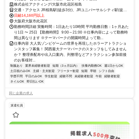
株式会社アクティング/大阪市此花区桜島
交通・アクセス JR桜島駅(徒歩3分)、JRユニバーサルシティ駅(徒歩
15分)
日給14,160円以上
大阪府大阪市此花区
勤務時間詳細 実働時間：1日あたり10時間 平均勤務日数：1ヶ月あた
り1日 〜 25日 【勤務時間】 9:00～21:00 ※仕事内容によって勤務時
間は異なります ※テーマパークの開園時間よって勤...
仕事内容 大人気ゾンビゲームの世界を再現したホラーアトラクショ
ンスタッフ募集！ 関西最大テーマパークのスタッフをしてみません
か？ 整理券配布や出入口案内、列整理などアトラクション参加前後
のお客様対...
制服あり
業界未経験者歓迎
短期（3ヵ月以内）
扶養内勤務OK
週1日からOK
土日祝のみOK
主婦・主夫歓迎
フリーター歓迎
短期
早朝
シフト自由
学歴不問
平日のみOK
学生歓迎
経験不問
未経験者歓迎
午前
経験者歓迎
ネイルOK
即日払いOK
同じ企業の求人
派遣社員