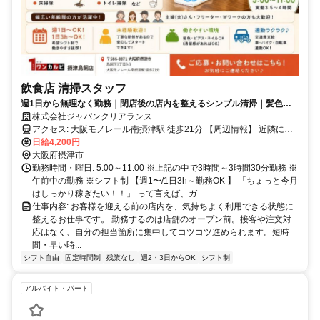
飲食店 清掃スタッフ
週1日から無理なく勤務｜閉店後の店内を整えるシンプル清掃｜髪色・
ネイル・ピアス自由
株式会社ジャパンクリアランス
アクセス: 大阪モノレール南摂津駅 徒歩21分 【周辺情報】 近隣に
は、マクドナルド 摂津鳥飼店さん、キリン堂 摂津鳥飼店さん ラ·ムー
日給4,200円
摂津店さん、業務スーパー TAKENOKO 鳥飼店さん、ほっかほっか亭
大阪府摂津市
鳥飼本町店さん、 関西特殊清掃士センターさん、-Eklas-エクラス-さ
勤務時間・曜日: 5:00～11:00 ※上記の中で3時間～3時間30分勤務 ※
ん、（株）近畿クリーンサービス びっくりドンキー 守口店さんなど
午前中の勤務 ※シフト制 【週1〜/1日3h～勤務OK 】 「ちょっと今月
があります。
はしっかり稼ぎたい！！」 って言えば、ガ...
仕事内容: お客様を迎える前の店内を、気持ちよく利用できる状態に
整えるお仕事です。 勤務するのは店舗のオープン前。接客や注文対
応はなく、自分の担当箇所に集中してコツコツ進められます。短時
間・早い時...
シフト自由
固定時間制
残業なし
週2・3日からOK
シフト制
アルバイト・パート