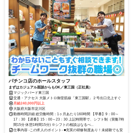
パチンコ店のホールスタッフ
まずはカジュアル面談からもOK／東三国（正社員）
マジックバード東三国
交通・アクセス 大阪メトロ御堂筋線「東三国駅」２号出口北上すぐ
月給240,000円以上
大阪府大阪市淀川区
勤務時間詳細 総労働時間：1ヶ月あたり160時間 【早番】9：00～
17：30 【遅番】15：00～23：30 上記時間帯で、シフト制（実働7時
間15分 休憩1時間15分) ※シフトの相談はなるべ...
仕事内容 -この求人のポイント- ■充実の研修制度あり！未経験でも安