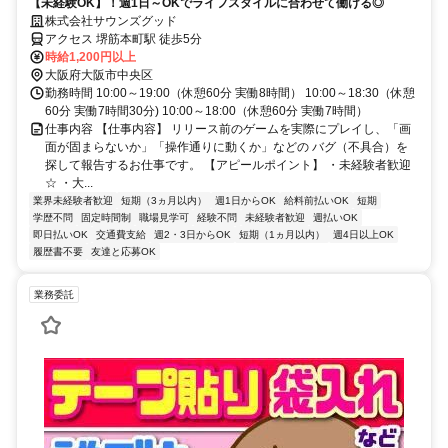
【未経験OK】！週1日～OKでライフスタイルに合わせて働ける◎
株式会社サウンズグッド
アクセス 堺筋本町駅 徒歩5分
時給1,200円以上
大阪府大阪市中央区
勤務時間 10:00～19:00（休憩60分 実働8時間） 10:00～18:30（休憩
60分 実働7時間30分) 10:00～18:00（休憩60分 実働7時間）
仕事内容 【仕事内容】 リリース前のゲームを実際にプレイし、「画
面が固まらないか」「操作通りに動くか」などの バグ（不具合）を
探して報告するお仕事です。 【アピールポイント】 ・未経験者歓迎
☆ ・大...
業界未経験者歓迎
短期（3ヵ月以内）
週1日からOK
給料前払いOK
短期
学歴不問
固定時間制
職場見学可
経験不問
未経験者歓迎
週払いOK
即日払いOK
交通費支給
週2・3日からOK
短期（1ヵ月以内）
週4日以上OK
履歴書不要
友達と応募OK
業務委託