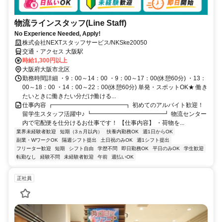
物流ラインスタッフ(Line Staff)
No Experience Needed, Apply!
株式会社NEXTスタッフサービス/NKSke20050
交通・アクセス 大阪駅
時給1,300円以上
大阪府大阪市北区
勤務時間詳細 ・9：00～14：00 ・9：00～17：00(休憩60分) ・13：
00～18：00 ・14：00～22：00(休憩60分) 単発・スポットOK★ 働き
たいときに働きたい分だけ働ける...
仕事内容 ┏━━━━━━━━━━━━┓ 初めてのアルバイト歓迎！
留学生スタッフ活躍中♪ ┗━━━━━━━━━━━━┛ 物流センター
内で宅配便を仕分けるお仕事です！ 【仕事内容】 ・荷物を...
業界未経験者歓迎
短期（3ヵ月以内）
扶養内勤務OK
週1日からOK
副業・WワークOK
隔週シフト提出
土日祝のみOK
週1シフト提出
フリーター歓迎
短期
シフト自由
学歴不問
即日勤務OK
平日のみOK
学生歓迎
転勤なし
経験不問
未経験者歓迎
午前
週払いOK
正社員