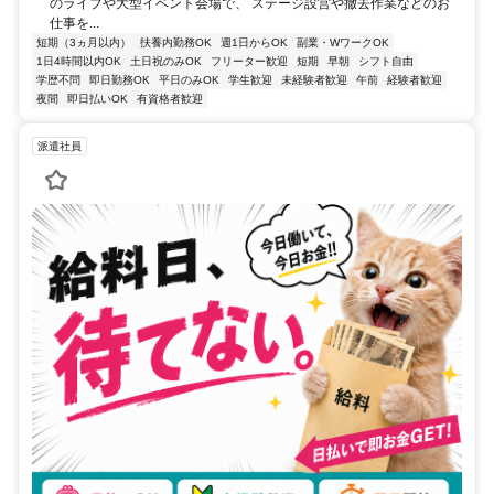
のライブや大型イベント会場で、 ステージ設営や撤去作業などのお
仕事を...
短期（3ヵ月以内）
扶養内勤務OK
週1日からOK
副業・WワークOK
1日4時間以内OK
土日祝のみOK
フリーター歓迎
短期
早朝
シフト自由
学歴不問
即日勤務OK
平日のみOK
学生歓迎
未経験者歓迎
午前
経験者歓迎
夜間
即日払いOK
有資格者歓迎
派遣社員