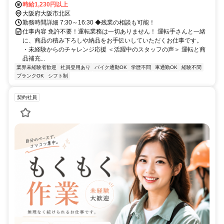
時給1,230円以上
大阪府大阪市北区
勤務時間詳細 7:30～16:30 ◆残業の相談も可能！
仕事内容 免許不要！運転業務は一切ありません！ 運転手さんと一緒
に、商品の積み下ろしや納品をお手伝いしていただくお仕事です。
・未経験からのチャレンジ応援 ＜活躍中のスタッフの声＞ 運転と商
品補充...
業界未経験者歓迎
社員登用あり
バイク通勤OK
学歴不問
車通勤OK
経験不問
ブランクOK
シフト制
契約社員