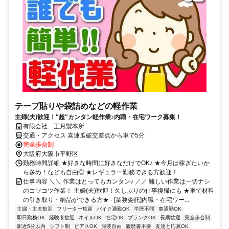
テープ貼りや袋詰めなどの軽作業
主婦(夫)歓迎！"超"カンタン軽作業♪内職・在宅ワーク募集！
有限会社 正月製本所
交通・アクセス 喜連瓜破交差点から車で5分
完全歩合制
大阪府大阪市平野区
勤務時間詳細 ★好きな時間に好きなだけでOK♪ ★今月は稼ぎたいか
ら多め！なども自由◎ ★レギュラー勤務できる方歓迎！
仕事内容 ＼＼ 作業はとってもカンタン♪ ／／ 難しい作業は一切ナシ
のコツコツ作業！ 主婦(夫)歓迎！久しぶりの仕事復帰にも ★車で材料
の引き取り・納品ができる方★ - [業務委託]内職・在宅ワー...
主婦・主夫歓迎
フリーター歓迎
バイク通勤OK
学歴不問
車通勤OK
即日勤務OK
経験者歓迎
ネイルOK
在宅OK
ブランクOK
長期歓迎
完全歩合制
駅近5分以内
シフト制
ピアスOK
服装自由
履歴書不要
友達と応募OK