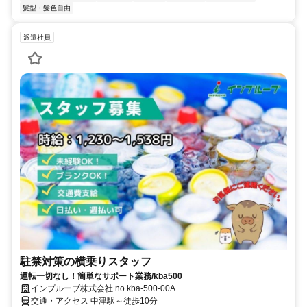
髪型・髪色自由
派遣社員
駐禁対策の横乗りスタッフ
運転一切なし！簡単なサポート業務/kba500
インプルーブ株式会社 no.kba-500-00A
交通・アクセス 中津駅～徒歩10分