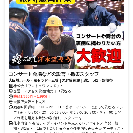
コンサート会場などの設営・撤去スタッフ
大阪城ホール・京セラドーム等｜未経験歓迎｜週1・月1・短期◎
株式会社ワントゥワンスポット
交通・アクセス 勤務地により異なる
時給1,330円～1,995円
大阪府大阪市中央区
勤務時間詳細 9：00～23：00 ※公演・イベントによって異なる ＜シ
フト例＞ 9：00～23：00 19：00～翌2：00 20：00～翌7：00 など
※終電を超える業務の場合は、 タクシーを...
仕事内容 ＼有名ライブ・イベントを支えるレアバイト／ 単発・短
期・週1日・月1日でもOK！ ★☆★☆仕事内容★☆★☆ アーティスト