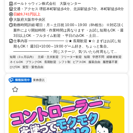
ポールトゥウィン株式会社 大阪センター
交通・アクセス 堺筋本町駅徒歩4分、北浜駅徒歩7分、本町駅徒歩8分
日給9,741円以上
大阪府大阪市中央区
勤務時間詳細 曜日：月～土日祝 10:00～19:00（8h相当） ※対応頂く
案件により開始時間・作業時間は異なります ・お試し短期もOK ・週
3日以上OK ・フルタイム歓迎 ・平日のみOK ・土日...
仕事内容 ━━━━━━━━━━ ☆★ 長期歓迎 ★☆ まずはお試し短
期もOK！ 週3日×10:00～19:00 ゲーム好き、ちょっと集合。
━━━━━━━━━━ ・同じステージ、気づいたら何周もして...
短期（3ヵ月以内）
主婦・主夫歓迎
フリーター歓迎
短期
学歴不問
経験者歓迎
ネイルOK
ブランクOK
長期歓迎
シフト制
ピアスOK
服装自由
履歴書不要
ひげOK
髪型・髪色自由
業務委託