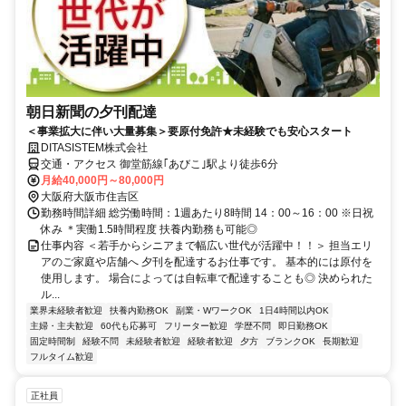
朝日新聞の夕刊配達
＜事業拡大に伴い大量募集＞要原付免許★未経験でも安心スタート
DITASISTEM株式会社
交通・アクセス 御堂筋線｢あびこ｣駅より徒歩6分
月給40,000円～80,000円
大阪府大阪市住吉区
勤務時間詳細 総労働時間：1週あたり8時間 14：00～16：00 ※日祝
休み ＊実働1.5時間程度 扶養内勤務も可能◎
仕事内容 ＜若手からシニアまで幅広い世代が活躍中！！＞ 担当エリ
アのご家庭や店舗へ 夕刊を配達するお仕事です。 基本的には原付を
使用します。 場合によっては自転車で配達することも◎ 決められた
ル...
業界未経験者歓迎
扶養内勤務OK
副業・WワークOK
1日4時間以内OK
主婦・主夫歓迎
60代も応募可
フリーター歓迎
学歴不問
即日勤務OK
固定時間制
経験不問
未経験者歓迎
経験者歓迎
夕方
ブランクOK
長期歓迎
フルタイム歓迎
正社員