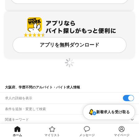
アプリを無料ダウンロード
大阪府、学歴不問のアルバイト・バイト求人情報
求人の詳細を表示
条件を追加・変更して検索
新着求人を受け取る
市区町村を追加・変更
関連キーワード
大阪府 学歴 職歴不問
大阪府 学歴不問 経理
大阪府 学歴不問 高校生
大阪府
駅を追加・変更
バイトTOP
大阪府
学歴不問のアルバイト・バイト・求人
大阪府 学問不問
大阪府 学歴不問年齢不問
大阪府
すべて
ホーム
マイリスト
メッセージ
マイページ
大阪市
すべて