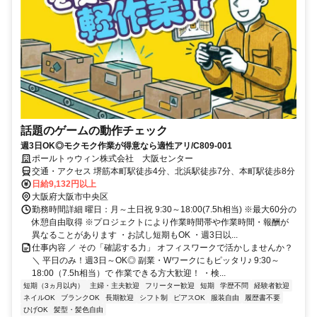
話題のゲームの動作チェック
週3日OK◎モクモク作業が得意なら適性アリ/C809-001
ポールトゥウィン株式会社 大阪センター
交通・アクセス 堺筋本町駅徒歩4分、北浜駅徒歩7分、本町駅徒歩8分
日給9,132円以上
大阪府大阪市中央区
勤務時間詳細 曜日：月～土日祝 9:30～18:00(7.5h相当) ※最大60分の
休憩自由取得 ※プロジェクトにより作業時間帯や作業時間・報酬が
異なることがあります ・お試し短期もOK ・週3日以...
仕事内容 ／ その「確認する力」 オフィスワークで活かしませんか？
＼ 平日のみ！週3日～OK◎ 副業・Wワークにもピッタリ♪ 9:30～
18:00（7.5h相当）で 作業できる方大歓迎！ ・検...
短期（3ヵ月以内）
主婦・主夫歓迎
フリーター歓迎
短期
学歴不問
経験者歓迎
ネイルOK
ブランクOK
長期歓迎
シフト制
ピアスOK
服装自由
履歴書不要
ひげOK
髪型・髪色自由