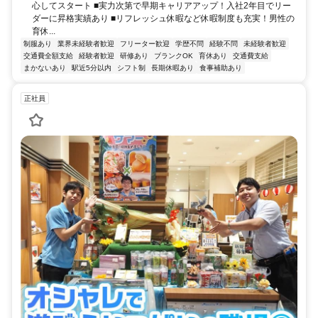
心してスタート ■実力次第で早期キャリアアップ！入社2年目でリー
ダーに昇格実績あり ■リフレッシュ休暇など休暇制度も充実！男性の
育休...
制服あり
業界未経験者歓迎
フリーター歓迎
学歴不問
経験不問
未経験者歓迎
交通費全額支給
経験者歓迎
研修あり
ブランクOK
育休あり
交通費支給
まかないあり
駅近5分以内
シフト制
長期休暇あり
食事補助あり
正社員