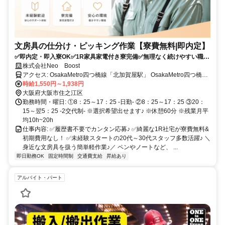
文房具の仕分け・ピッキング作業【寮費無料|即内定】
✅即内定・即入寮OK✅1R家具家電付き寮完備✅無理なく続けやすい職場
◎
株式会社Neo Boost
アクセス: OsakaMetro四つ橋線「北加賀屋駅」 OsakaMetro四つ橋線
「住之江公園駅」 南海電気鉄道南海本線「住ノ江駅」
時給1,550円～1,938円
大阪府大阪市住之江区
勤務時間・曜日: ①8：25～17：25 -日勤- ②8：25～17：25 ③20：
15～翌5：25 -2交代制- ※選択希望出せます♪ ※休憩60分 ※残業月平
均10h~20h
仕事内容: ✅履歴書不要でカンタン応募♪ ✅綺麗な1R社宅が寮費無料&
初期費用なし！ ✅未経験スタートの20代～30代スタッフ多数活躍♪ ＼
身近な文房具を扱う簡単軽作業♪／ ペンやノートなど、 ...
即日勤務OK
固定時間制
交通費支給
昇給あり
アルバイト・パート