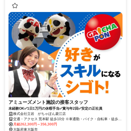
アミューズメント施設の接客スタッフ
未経験OK✅1日1万円の休暇手当✅賞与年2回✅安定の正社員
株式会社立岩 がちゃぽん菱江店
交通・アクセス 荒本駅 徒歩10分 ※車通勤・バイク・自転車・徒歩通
勤OK ※駐車場アリ！通勤距離に応じ交通費としてガソリン代支給！
月給262,300円～356,300円
（徒歩自転車通勤でも支給！）
大阪府東大阪市