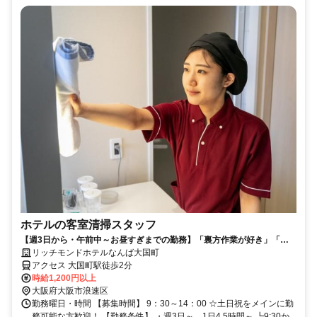
ホテルの客室清掃スタッフ
【週3日から・午前中～お昼すぎまでの勤務】「裏方作業が好き」「コ
ツコツ作業が得意」歓迎！
リッチモンドホテルなんば大国町
アクセス 大国町駅徒歩2分
時給1,200円以上
大阪府大阪市浪速区
勤務曜日・時間 【募集時間】 9：30～14：00 ☆土日祝をメインに勤
務可能な方歓迎！ 【勤務条件】 ・週3日～、1日4.5時間～ ┗9:30か