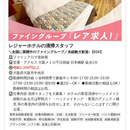
レジャーホテルの清掃スタッフ
＼全国に展開中のファイングループ／未経験大歓迎♪【010】
ファインアロマ道頓堀
交通・アクセス 大阪メトロ千日前線 日本橋駅 徒歩1分
時給1,300円以上
大阪府大阪市中央区
勤務時間詳細 ☆全時間帯で募集中☆ 9:00~17:00 15:00~23:00
17:00~23:00 23:00~翌9:00 ◆週2日～OK！ ◆勤務日数の相談もOK！
勤務時間の相談はお気...
仕事内容 清掃スタッフを大募集！ ホテルの客室清掃やベッドメイク
経験のある方は即戦力！ ・ベッドメイキング ・客室のアメニティ補
充 等の客室内の清掃をお任せします。 わからないことはすぐに聞け
る環...
業界未経験者歓迎
扶養内勤務OK
主婦・主夫歓迎
フリーター歓迎
バイク通勤OK
学歴不問
車通勤OK
即日勤務OK
学生歓迎
経験不問
未経験者歓迎
経験者歓迎
ブランクOK
シフト制
友達と応募OK