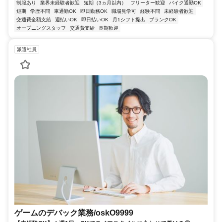
制服あり
業界未経験者歓迎
短期（3ヵ月以内）
フリーター歓迎
バイク通勤OK
短期
学歴不問
車通勤OK
即日勤務OK
職場見学可
経験不問
未経験者歓迎
交通費全額支給
週払いOK
即日払いOK
月1シフト提出
ブランクOK
オープニングスタッフ
交通費支給
長期歓迎
派遣社員
ゲームのデバック業務/oskO9999