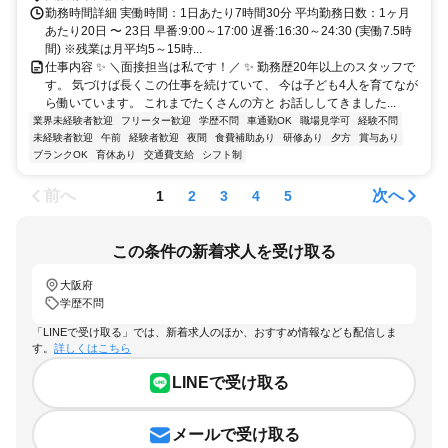
勤務時間詳細 実働時間：1日あたり7時間30分 平均勤務日数：1ヶ月
あたり20日 〜 23日 早番:9:00～17:00 遅番:16:30～24:30 (実働7.5時
間) ※残業は月平均5～15時...
仕事内容 ✨ ＼面接担当は私です！／ ✨ 勤務歴20年以上のスタッフで
す。 気づけば長くこの仕事を続けていて、 今は子ども4人を育てなが
ら働いています。 これまでたくさんの方と お話ししてきました...
業界未経験者歓迎
フリーター歓迎
学歴不問
車通勤OK
職場見学可
経験不問
未経験者歓迎
午前
経験者歓迎
夜間
食費補助あり
研修あり
夕方
賞与あり
ブランクOK
育休あり
交通費支給
シフト制
前へ
次へ
1
2
3
4
5
この条件の新着求人を受け取る
大阪府
学歴不問
「LINEで受け取る」では、新着求人のほか、おすすめ情報なども配信しま
す。
詳しくはこちら
LINEで受け取る
メールで受け取る