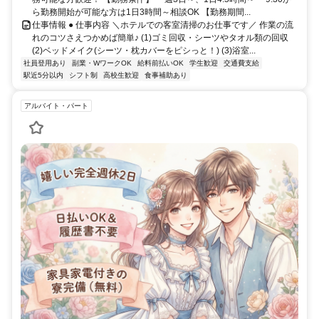
ら勤務開始が可能な方は1日3時間～相談OK 【勤務期間...
仕事情報 ● 仕事内容 ＼ホテルでの客室清掃のお仕事です／ 作業の流
れのコツさえつかめば簡単♪ (1)ゴミ回収・シーツやタオル類の回収
(2)ベッドメイク(シーツ・枕カバーをピシっと！) (3)浴室...
社員登用あり
副業・WワークOK
給料前払いOK
学生歓迎
交通費支給
駅近5分以内
シフト制
高校生歓迎
食事補助あり
アルバイト・パート