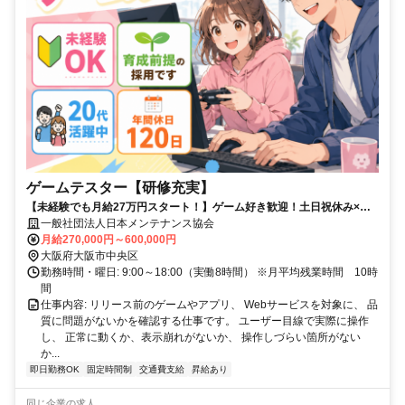
ゲームテスター【研修充実】
【未経験でも月給27万円スタート！】ゲーム好き歓迎！土日祝休み×年
休120日以上
一般社団法人日本メンテナンス協会
月給270,000円～600,000円
大阪府大阪市中央区
勤務時間・曜日: 9:00～18:00（実働8時間） ※月平均残業時間 10時
間
仕事内容: リリース前のゲームやアプリ、 Webサービスを対象に、 品
質に問題がないかを確認する仕事です。 ユーザー目線で実際に操作
し、 正常に動くか、表示崩れがないか、 操作しづらい箇所がない
か...
即日勤務OK
固定時間制
交通費支給
昇給あり
同じ企業の求人