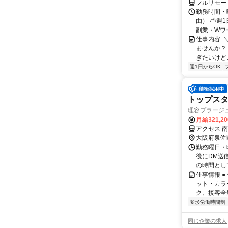
フルリモー
勤務時間・
由） ⛅週1
副業・Wワ
仕事内容: 
ませんか？
ぎたいけど…
週1日からOK
トップスタ
理容プラージ
月給321,2
アクセス 
大阪府泉佐
勤務曜日・時
後にDM送
の時間とし
仕事情報 
ット・カラ
ク、接客全
変形労働時間制
同じ企業の求人