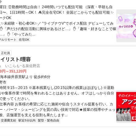
ト
曜日: ⏰勤務時間は自由！ 24時間いつでも配信可能 （深夜・早朝も自
日〜、1日1時間～OK！ ⛺完全在宅OK！ 全国どこからでも配信可能 ✨
ークOK
＼✨未経験・初心者OK✨／ "ライブナウV"でボイス配信 デビューしてみ
 ✋「声だけの配信活動に興味があるけど…」 ✋「趣味・好きなことで稼
」 ✋「やってみた...
フルリモート
在宅OK
正社員
イリスト/理容
ュ いこらも~る泉佐野店
00円～351,120円
南海本線井原里駅より 徒歩約6分
野市
間 9:15～20:15 ※基本残業なし(20:15以降の残業はほぼなし) ※退勤
信や集客作業で時間を奪われることはありません。オフはしっかり自分
て使ってください。
● 仕事内容 お客様の希望に応じた施術や似合うスタイル提案を行い、カ
ー・パーマ・シェービングを質の高い技術で対応★後輩の指導やチェッ
般、店舗運営を支える役割も果たします...
交通費支給
駅近5分以内
髪型・髪色自由