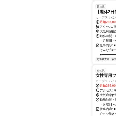
正社員
【週休2日
カーブス いこ
月給285,0
ア
大阪府泉佐
勤務時間・曜
（月曜日～金曜
仕事内容:
そんな方に
■━━━━━
交通費支給
駅
正社員
女性専用フ
カーブス いこ
月給285,0
ア
大阪府泉佐
勤務時間・曜
（月曜日～金曜
仕事内容:
心✨ ✨働