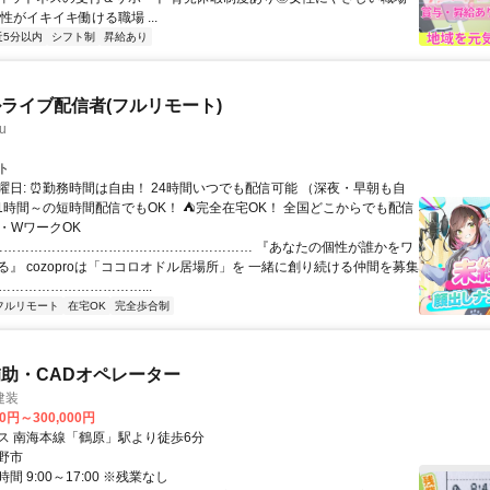
性がイキイキ働ける職場 ...
近5分以内
シフト制
昇給あり
ライブ配信者(フルリモート)
u
ト
曜日: ⏰勤務時間は自由！ 24時間いつでも配信可能 （深夜・早朝も自
日1時間～の短時間配信でもOK！ ⛺完全在宅OK！ 全国どこからでも配信
業・WワークOK
 …………………………………………………… 『あなたの個性が誰かをワ
る』 cozoproは「ココロオドル居場所」を 一緒に創り続ける仲間を募集
……………………………...
フルリモート
在宅OK
完全歩合制
助・CADオペレーター
建装
00円～300,000円
ス 南海本線「鶴原」駅より徒歩6分
野市
間 9:00～17:00 ※残業なし