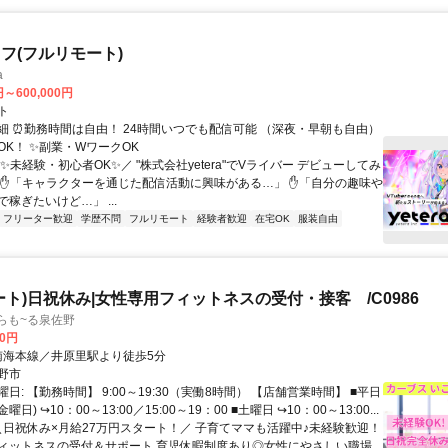
フ(フルリモート)
a
円～600,000円
ト
細 ⏰勤務時間は自由！ 24時間いつでも配信可能 （深夜・早朝も自由）
OK！ ✨副業・WワークOK
✨未経験・初心者OK✨／ "株式会社yetera"でVライバー デビューしてみ
 ✋「キャラクターを通じた配信活動に興味がある…」 ✋「自分の趣味や
稼ぎたいけど…」 ...
フリーター歓迎
学歴不問
フルリモート
経験者歓迎
在宅OK
服装自由
ート)日祝休み|女性専用フィットネスの受付・接客 /C0986
らも~る泉佐野
00円
クセス: 南海本線／井原里駅より徒歩5分
野市
日: 【勤務時間】 9:00～19:30（実働8時間） 【店舗営業時間】 ■平日
日) ↪10：00～13:00／15:00～19：00 ■土曜日 ↪10：00～13:00...
 ＼日祝休み×月給27万円スタート！／ 子育てママも活躍中♪未経験歓迎！
ィットネスの受付＆サポート 育児休暇制度あり◎女性にやさしい職場