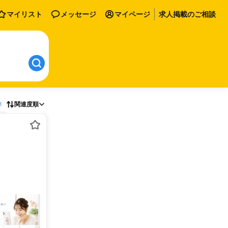
マイリスト
メッセージ
マイページ
求人掲載のご相談
存
関連度順