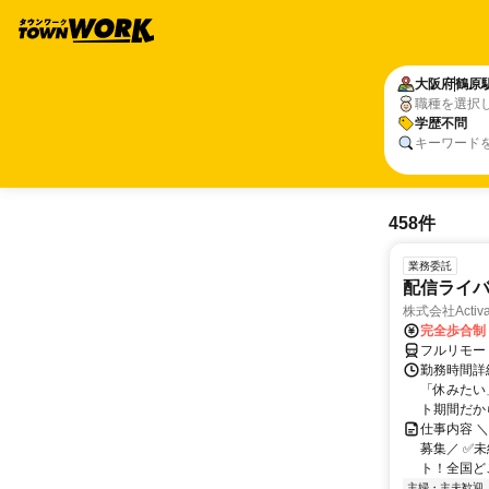
大阪府
鶴原
職種を選択
学歴不問
キーワード
458件
業務委託
配信ライ
株式会社Activa
完全歩合制
フルリモー
勤務時間詳
「休みたい
ト期間だか
仕事内容 
募集／ ✅
ト！全国どこ
主婦・主夫歓迎