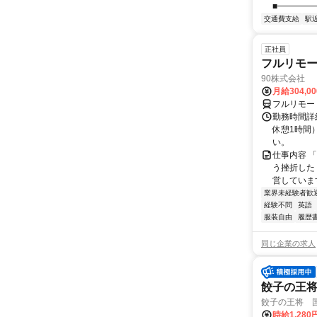
■━━━━━
交通費支給
駅
正社員
フルリモ
90株式会社
月給304,0
フルリモー
勤務時間詳
休憩1時間
い。
仕事内容 
う挫折したく
営しています
業界未経験者歓
経験不問
英語
服装自由
履歴
同じ企業の求人
餃子の王
餃子の王将 
時給1,28