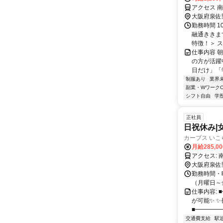
アクセス 
大阪府泉佐
勤務時間 1
融通ききま
特徴！＞ ス
仕事内容 
の方が活躍
日だけ」「
制服あり
業界
副業・WワークO
シフト自由
学
正社員
日祝休み|
カーブス いこ
月給285,0
ア
大阪府泉佐
勤務時間・曜
（月曜日～金曜
仕事内容:
が可能✨ 
■━━━━━
交通費支給
駅