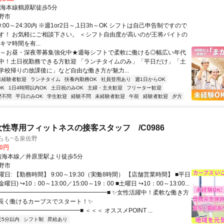
南海本線鶴原駅徒歩5分
野市
0:00～24:30内 ※週1or2日～,1日3h～OK シフトは自己申告制ですので
す！ お気軽にご相談下さい。 ＜シフト自由度が高いのが王将バイトの
キマ時間を有...
朝～お昼・深夜帯募集強化中★週毎シフトで柔軟に働ける◎幅広い年代
中！土日祝勤務できる方歓迎 「ランチタイムのみ」「平日だけ」「土
学校帰りの放課後に」など自由な働き方が魅力...
未経験者歓迎
ランチタイム
扶養内勤務OK
社員登用あり
週1日からOK
K
1日4時間以内OK
土日祝のみOK
主婦・主夫歓迎
フリーター歓迎
歴不問
平日のみOK
学生歓迎
経験不問
未経験者歓迎
午前
経験者歓迎
夕方
女性専用フィットネスの接客スタッフ /C0986
らも~る泉佐野
00円
クセス: 南海本線／井原里駅より徒歩5分
野市
日: 【勤務時間】 9:00～19:30（実働8時間） 【店舗営業時間】 ■平日
日) ↪10：00～13:00／15:00～19：00 ■土曜日 ↪10：00～13:00...
 ■━━━━━━━━━━━━━━━━━━■ ✨女性活躍中！柔軟な働き方
✨長く働けるカーブスでスタート！✨
━━━━━━━━━━━━━■ ＜＜＜ オススメPOINT ...
近5分以内
シフト制
昇給あり