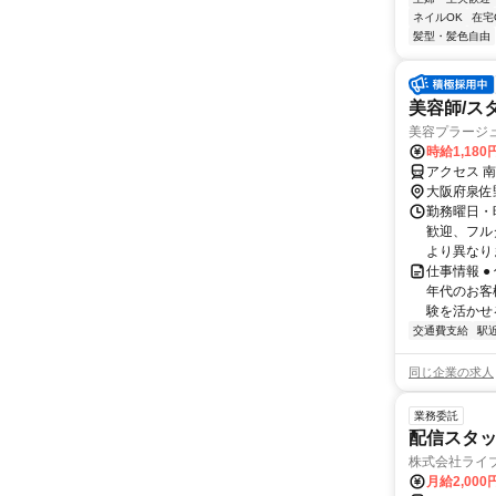
ネイルOK
在宅
髪型・髪色自由
美容師/ス
美容プラージ
時給1,18
アクセス 
大阪府泉佐
勤務曜日・時
歓迎、フル
より異なりま
仕事情報 
年代のお客
験を活かせる
交通費支給
駅
同じ企業の求人
業務委託
配信スタッ
株式会社ライ
月給2,000