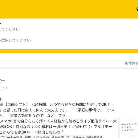
駅
してください
を選択してください
条件保
バー
tion
ト
細 【自由シフト】 ・24時間、いつでも好きな時間に配信してOK！ ・
」と思った日は自由に休んで大丈夫です。 ・「家庭の事情で」「テス
ら」「本業の繁忙期なので」など、プラ...
＼スマホ1台で自分らしく輝く！未経験から始めるライブ配信ライバー大
未経験OK！特別なスキルや機材は一切不要！ ✅完全在宅・フルリモー
からでも参加OK！ ✅顔出しなしの「...
フリーター歓迎
短期
シフト自由
学歴不問
フルリモート
経験者歓迎