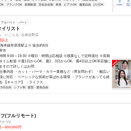
OK
ブランクOK
長期歓迎
完全歩合制
単発
ピアスOK
服装自由
ひげOK
アルバイト・パート
タイリスト
ュ いこらも~る泉佐野店
0円以上
南海本線井原里駅より 徒歩約6分
野市
間 9:00～19:30 ※曜日・時間は応相談 ※残業なしで定時退社 ※長期
タイム歓迎 ※週1日からOK、週2、3日からOK、週4日以上OK等店舗に
すので詳しくはお問...
● 仕事内容 ・カット・パーマ・カラー業務など（男女問わず） ・幅広い
様に対応 ・ベーシックな技術が喜ばれる環境 ・ブランクがあっても経
 【キャリア】 ・ライフス...
近5分以内
シフト制
髪型・髪色自由
フ(フルリモート)
ブナウV
円～600,000円