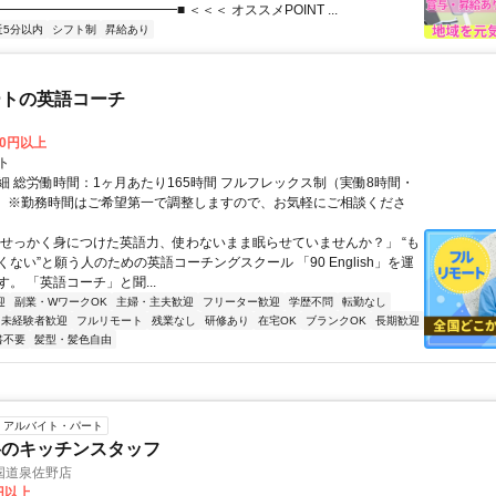
━━━━━━━━━━━━━■ ＜＜＜ オススメPOINT ...
近5分以内
シフト制
昇給あり
ートの英語コーチ
00円以上
ト
細 総労働時間：1ヶ月あたり165時間 フルフレックス制（実働8時間・
） ※勤務時間はご希望第一で調整しますので、お気軽にご相談くださ
「せっかく身につけた英語力、使わないまま眠らせていませんか？」 “も
ない”と願う人のための英語コーチングスクール 「90 English」を運
。 「英語コーチ」と聞...
迎
副業・WワークOK
主婦・主夫歓迎
フリーター歓迎
学歴不問
転勤なし
未経験者歓迎
フルリモート
残業なし
研修あり
在宅OK
ブランクOK
長期歓迎
書不要
髪型・髪色自由
アルバイト・パート
将のキッチンスタッフ
国道泉佐野店
0円以上