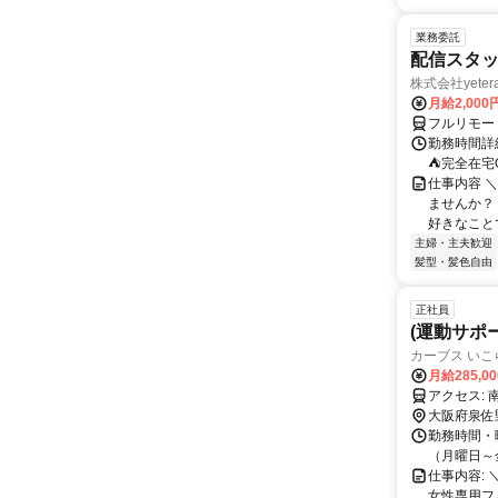
業務委託
配信スタッ
株式会社yeter
月給2,000
フルリモー
勤務時間詳
⛺完全在宅
仕事内容 ＼
ませんか？
好きなことで
主婦・主夫歓迎
髪型・髪色自由
正社員
(運動サポ
カーブス いこ
月給285,0
ア
大阪府泉佐
勤務時間・曜
（月曜日～金曜
仕事内容:
女性専用フ