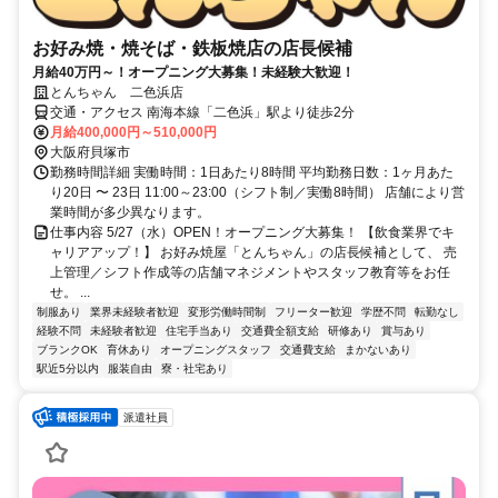
お好み焼・焼そば・鉄板焼店の店長候補
月給40万円～！オープニング大募集！未経験大歓迎！
とんちゃん 二色浜店
交通・アクセス 南海本線「二色浜」駅より徒歩2分
月給400,000円～510,000円
大阪府貝塚市
勤務時間詳細 実働時間：1日あたり8時間 平均勤務日数：1ヶ月あた
り20日 〜 23日 11:00～23:00（シフト制／実働8時間） 店舗により営
業時間が多少異なります。
仕事内容 5/27（水）OPEN！オープニング大募集！ 【飲食業界でキ
ャリアアップ！】 お好み焼屋「とんちゃん」の店長候補として、 売
上管理／シフト作成等の店舗マネジメントやスタッフ教育等をお任
せ。 ...
制服あり
業界未経験者歓迎
変形労働時間制
フリーター歓迎
学歴不問
転勤なし
経験不問
未経験者歓迎
住宅手当あり
交通費全額支給
研修あり
賞与あり
ブランクOK
育休あり
オープニングスタッフ
交通費支給
まかないあり
駅近5分以内
服装自由
寮・社宅あり
派遣社員