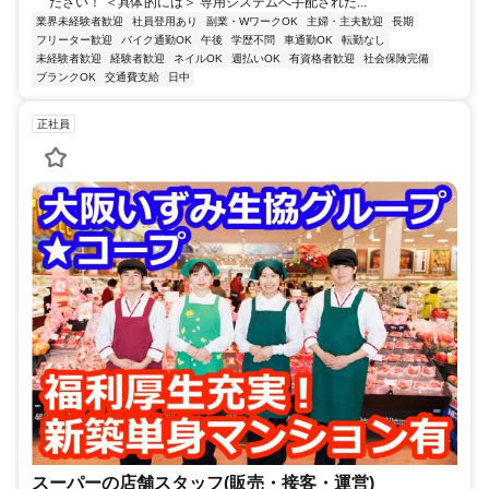
ださい！ ＜具体的には＞ 専用システムへ手配された...
業界未経験者歓迎
社員登用あり
副業・WワークOK
主婦・主夫歓迎
長期
フリーター歓迎
バイク通勤OK
午後
学歴不問
車通勤OK
転勤なし
未経験者歓迎
経験者歓迎
ネイルOK
週払いOK
有資格者歓迎
社会保険完備
ブランクOK
交通費支給
日中
正社員
スーパーの店舗スタッフ(販売・接客・運営)