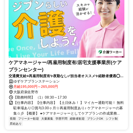
ケアマネージャー/再雇用制度有/居宅支援事業所(ケア
プランセンター)
交通費支給⭐️再雇用制度有✨夜勤なし✅️担当者オススメ✨経験者優遇⭕️車
通勤ＯＫ✨週休2日
ゆずケアプランステーション
月給195,000円～265,000円
大阪府泉佐野市
【勤務時間】 （1）08:30～17:30
【仕事内容】 【仕事内容】 【土日休み！ 】マイカー通勤可能！ 無料
駐車場あり◎賞与3.00ヶ月☆再雇用制度あり♪ ケアマネージャーの募
集☆彡 【概要】 ●ケアマネージャーとしてケアプランの作成業務...
長期
フリーター歓迎
大量募集
学歴不問
経験者歓迎
ブランクOK
シフト制
昇給あり