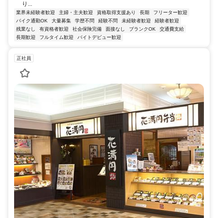
り...
業界未経験者歓迎
主婦・主夫歓迎
資格取得支援あり
長期
フリーター歓迎
バイク通勤OK
大量募集
学歴不問
経験不問
未経験者歓迎
経験者歓迎
残業なし
有資格者歓迎
社会保険完備
面接なし
ブランクOK
交通費支給
長期歓迎
フルタイム歓迎
バイトデビュー歓迎
正社員