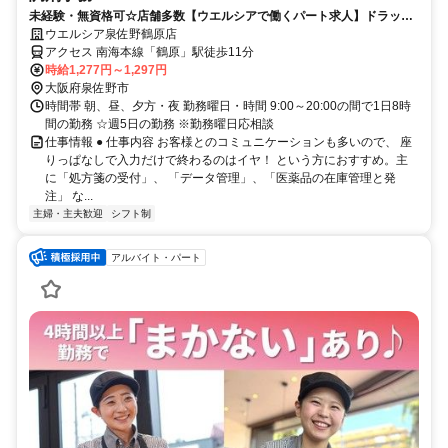
未経験・無資格可☆店舗多数【ウエルシアで働くパート求人】ドラッグ
ストアの調剤事務
ウエルシア泉佐野鶴原店
アクセス 南海本線「鶴原」駅徒歩11分
時給1,277円～1,297円
大阪府泉佐野市
時間帯 朝、昼、夕方・夜 勤務曜日・時間 9:00～20:00の間で1日8時
間の勤務 ☆週5日の勤務 ※勤務曜日応相談
仕事情報 ● 仕事内容 お客様とのコミュニケーションも多いので、 座
りっぱなしで入力だけで終わるのはイヤ！ という方におすすめ。主
に「処方箋の受付」、 「データ管理」、「医薬品の在庫管理と発
注」 な...
主婦・主夫歓迎
シフト制
アルバイト・パート