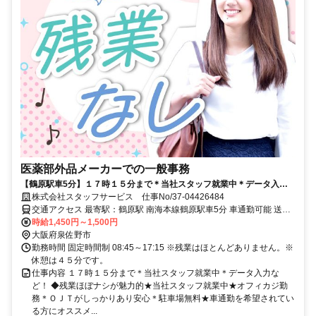
医薬部外品メーカーでの一般事務
【鶴原駅車5分】１７時１５分まで＊当社スタッフ就業中＊データ入力
など！ 直接雇用実績あり！
株式会社スタッフサービス 仕事No/37-04426484
交通アクセス 最寄駅：鶴原駅 南海本線鶴原駅車5分 車通勤可能 送迎
バスあり
時給1,450円～1,500円
大阪府泉佐野市
勤務時間 固定時間制 08:45～17:15 ※残業はほとんどありません。※
休憩は４５分です。
仕事内容 １７時１５分まで＊当社スタッフ就業中＊データ入力な
ど！ ◆残業ほぼナシが魅力的★当社スタッフ就業中★オフィカジ勤
務＊ＯＪＴがしっかりあり安心＊駐車場無料★車通勤を希望されてい
る方にオススメ...