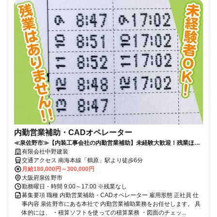
内勤営業補助・CADオペレーター
≪泉佐野市≫【内装工事会社の内勤営業補助】未経験大歓迎！残業ほぼ
ナシ◎年間休日126日♪
有限会社中野建装
交通アクセス 南海本線「鶴原」駅より徒歩6分
月給180,000円～300,000円
大阪府泉佐野市
勤務曜日・時間 9:00～17:00 ※残業なし
募集要項 職種 内勤営業補助・CADオペレーター 雇用形態 正社員 仕
事内容 泉佐野市にある本社で 内勤営業補助業務をお任せします。 具
体的には、 ・積算ソフトを使っての積算業務 ・図面のチェッ...