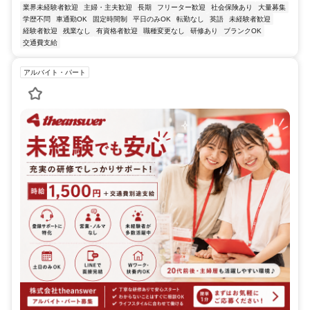
業界未経験者歓迎
主婦・主夫歓迎
長期
フリーター歓迎
社会保険あり
大量募集
学歴不問
車通勤OK
固定時間制
平日のみOK
転勤なし
英語
未経験者歓迎
経験者歓迎
残業なし
有資格者歓迎
職種変更なし
研修あり
ブランクOK
交通費支給
アルバイト・パート