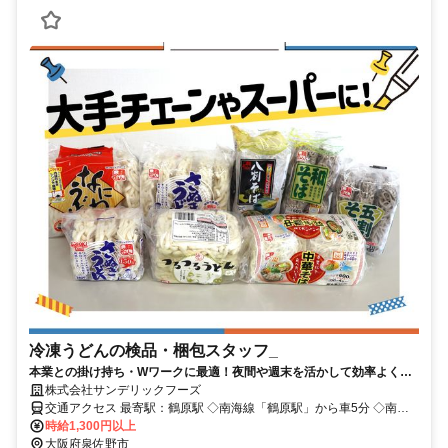
冷凍うどんの検品・梱包スタッフ_
本業との掛け持ち・Wワークに最適！夜間や週末を活かして効率よく収
入アップ。 未経験から始められるシンプルな冷凍うどんの検品・梱包ス
株式会社サンデリックフーズ
タッフ！
交通アクセス 最寄駅：鶴原駅 ◇南海線「鶴原駅」から車5分 ◇南海
線「二色浜駅」から車8分 ◇南海線「井原里駅」から車8分 ◇南海空
時給1,300円以上
港線「泉佐野駅」から車10分 ◇南海線「泉佐野駅」から車10分 ※
大阪府泉佐野市