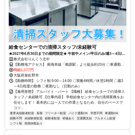
給食センターでの清掃スタッフ/未経験可
★2027年6月30日までの期間限定★ 午前中メイン/平日のみ/週3～4日/短
株式会社りんくう北中
時間の清掃スタッフ 入社希望日相談OK！
【勤務地アクセス】 南海本線「鶴原駅」より徒歩約20分 〇車通勤
OK（無料駐車場完備） 〇バイク/自転車通勤OK（無料駐輪場完備）
時給1,177円
大阪府泉佐野市
【勤務時間】 シフト制 9:00～14:00 〇実働4時間／休憩1時間 〇週3
～4日程度の勤務 〇夜勤なし（日勤のみ）
【雇用形態】 アルバイト・パート 【職種】 給食センターでの清掃ス
タッフ／未経験可 【仕事内容】 学校給食センター内の清掃業務をお
任せします！ 基本的には一人での作業となるため、自分のペースで
コツ...
業界未経験者歓迎
長期
フリーター歓迎
バイク通勤OK
学歴不問
車通勤OK
経験不問
未経験者歓迎
経験者歓迎
研修あり
交通費支給
フルタイム歓迎
シフト制
長期休暇あり