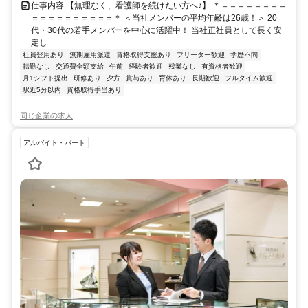
仕事内容 【無理なく、看護師を続けたい方へ♪】 ＊＝＝＝＝＝＝＝＝
＝＝＝＝＝＝＝＝＝＝＊ ＜当社メンバーの平均年齢は26歳！＞ 20
代・30代の若手メンバーを中心に活躍中！ 当社正社員として長く安
定し...
社員登用あり
無期雇用派遣
資格取得支援あり
フリーター歓迎
学歴不問
転勤なし
交通費全額支給
午前
経験者歓迎
残業なし
有資格者歓迎
月1シフト提出
研修あり
夕方
賞与あり
育休あり
長期歓迎
フルタイム歓迎
駅近5分以内
資格取得手当あり
同じ企業の求人
アルバイト・パート