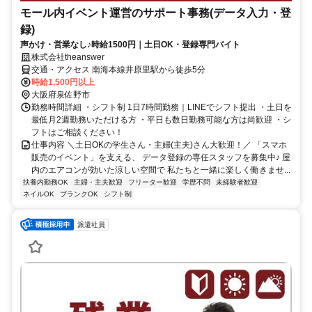
モール内イベント運営のサポート事務(データ入力・登
録)
声かけ・営業なし♪時給1500円｜土日OK・登録専門バイト
株式会社theanswer
交通・アクセス 南海本線井原里駅から徒歩5分
時給1,500円以上
大阪府泉佐野市
勤務時間詳細 ・シフト制 1日7時間勤務｜LINEでシフト提出 ・土日を
最低月2週勤務いただける方 ・平日も数日勤務可能な方は尚歓迎 ・シ
フトはご相談ください！
仕事内容 ＼土日OKの学生さん・主婦(主夫)さん大歓迎！／ 「スマホ
販売のイベント」を支える、 データ登録の専任スタッフを募集中♪ 屋
内のエアコンが効いた涼しい空間で 私たちと一緒に楽しく働きませ...
扶養内勤務OK
主婦・主夫歓迎
フリーター歓迎
学歴不問
未経験者歓迎
ネイルOK
ブランクOK
シフト制
派遣社員