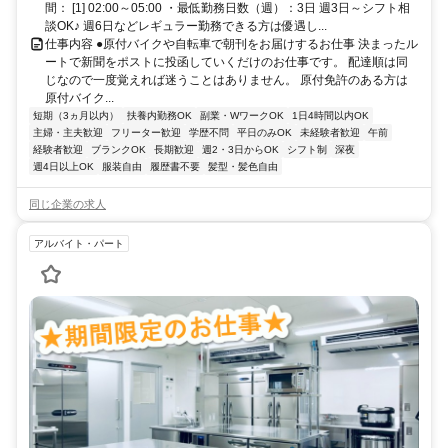
間： [1] 02:00～05:00 ・最低勤務日数（週）：3日 週3日～シフト相
談OK♪ 週6日などレギュラー勤務できる方は優遇し...
仕事内容 ●原付バイクや自転車で朝刊をお届けするお仕事 決まったル
ートで新聞をポストに投函していくだけのお仕事です。 配達順は同
じなので一度覚えれば迷うことはありません。 原付免許のある方は
原付バイク...
短期（3ヵ月以内）
扶養内勤務OK
副業・WワークOK
1日4時間以内OK
主婦・主夫歓迎
フリーター歓迎
学歴不問
平日のみOK
未経験者歓迎
午前
経験者歓迎
ブランクOK
長期歓迎
週2・3日からOK
シフト制
深夜
週4日以上OK
服装自由
履歴書不要
髪型・髪色自由
同じ企業の求人
アルバイト・パート