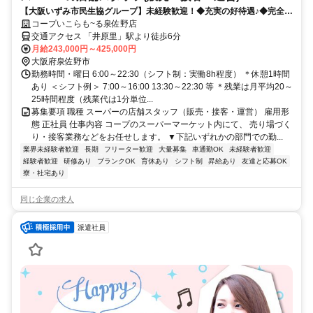
【大阪いずみ市民生協グループ】未経験歓迎！◆充実の好待遇♪◆完全週
休2日♪◆引越しを伴う転勤ナシ！
コープいこらも~る泉佐野店
交通アクセス 「井原里」駅より徒歩6分
月給243,000円～425,000円
大阪府泉佐野市
勤務時間・曜日 6:00～22:30（シフト制：実働8h程度） ＊休憩1時間
あり ＜シフト例＞ 7:00～16:00 13:30～22:30 等 ＊残業は月平均20～
25時間程度（残業代は1分単位...
募集要項 職種 スーパーの店舗スタッフ（販売・接客・運営） 雇用形
態 正社員 仕事内容 コープのスーパーマーケット内にて、 売り場づく
り・接客業務などをお任せします。 ▼下記いずれかの部門での勤...
業界未経験者歓迎
長期
フリーター歓迎
大量募集
車通勤OK
未経験者歓迎
経験者歓迎
研修あり
ブランクOK
育休あり
シフト制
昇給あり
友達と応募OK
寮・社宅あり
同じ企業の求人
派遣社員