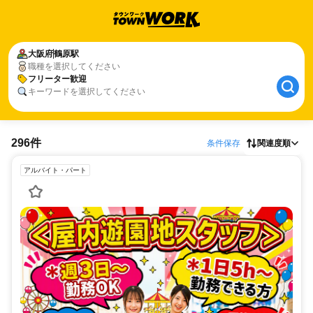
大阪府
鶴原駅
職種を選択してください
フリーター歓迎
キーワードを選択してください
296件
条件保存
関連度順
アルバイト・パート