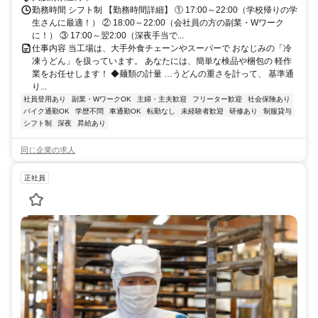
車・バイク・自転車通勤可
勤務時間 シフト制 【勤務時間詳細】 ① 17:00～22:00（学校帰りの学
生さんに最適！） ② 18:00～22:00（会社員の方の副業・Wワーク
に！） ③ 17:00～翌2:00（深夜手当で...
仕事内容 当工場は、大手外食チェーンやスーパーで おなじみの「冷
凍うどん」を扱っています。 あなたには、簡単な検品や梱包の 軽作
業をお任せします！ ◆麺類の計量 …うどんの重さを計って、 基準通
り...
社員登用あり
副業・WワークOK
主婦・主夫歓迎
フリーター歓迎
社会保険あり
バイク通勤OK
学歴不問
車通勤OK
転勤なし
未経験者歓迎
研修あり
制服貸与
シフト制
深夜
昇給あり
同じ企業の求人
正社員