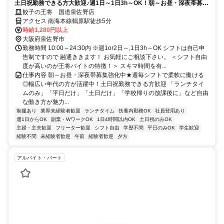
土日祝勤務できる方大歓迎♪週1日～1日3h～OK！朝～お昼・深夜帯募集
強化中★嬉しいまかない有◎未経験も安心の教育制度◎
餃子の王将 国道泉佐野店
アクセス 南海本線鶴原駅徒歩5分
時給1,280円以上
大阪府泉佐野市
勤務時間 10:00～24:30内 ※週1or2日～,1日3h～OK シフトは自己申
告制ですので 融通ききます！ お気軽にご相談下さい。 ＜シフト自由
度が高いのが王将バイトの特徴！＞ スキマ時間を有...
仕事内容 朝～お昼・深夜帯募集強化中★週毎シフトで柔軟に働ける
◎幅広い年代の方が活躍中！土日祝勤務できる方歓迎 「ランチタイ
ムのみ」「平日だけ」「土日だけ」「学校帰りの放課後に」など自由
な働き方が魅力...
制服あり
業界未経験者歓迎
ランチタイム
扶養内勤務OK
社員登用あり
週1日からOK
副業・WワークOK
1日4時間以内OK
土日祝のみOK
主婦・主夫歓迎
フリーター歓迎
シフト自由
学歴不問
平日のみOK
学生歓迎
経験不問
未経験者歓迎
午前
経験者歓迎
夕方
アルバイト・パート