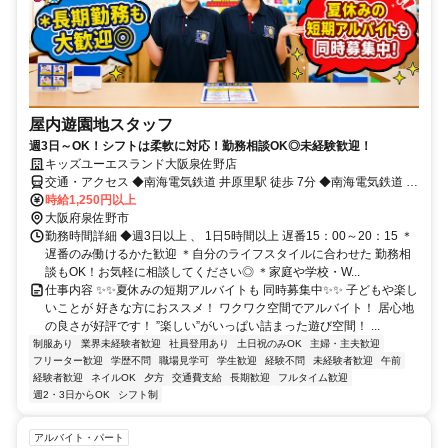
屋内遊園地スタッフ
週3日～OK！シフトは柔軟に対応！勤務相談OK◎未経験歓迎！
キッズユーエスランド大阪泉佐野店
交通・アクセス ◆南海電気鉄道 井原里駅 徒歩 7分 ◆南海電気鉄道 泉
佐野駅 車 8分 ◆南海空港線 泉佐野駅 車 8分 ◆南海電気鉄道 二色浜駅
時給1,250円以上
車 9分 ◆南海電気鉄道 鶴原駅 車 10分
大阪府泉佐野市
勤務時間詳細 ◆週3日以上 、 1日5時間以上 遅番15：00～20：15 ＊
遅番のみ働けるかた歓迎 ＊自分のライフスタイルに合わせた 勤務相
談もOK！お気軽に相談してください◎ ＊家庭や学校・W...
仕事内容 ✨✨夏休みの短期アルバイトも 同時募集中✨✨ 子どもや楽し
いことが 好きな方におススメ！ ワクワク空間でアルバイト！ 居心地
の良さが好評です！ ”楽しい”がいっぱい詰まった遊び空間！ ...
制服あり
業界未経験者歓迎
社員登用あり
土日祝のみOK
主婦・主夫歓迎
フリーター歓迎
学歴不問
職場見学可
学生歓迎
経験不問
未経験者歓迎
午前
経験者歓迎
ネイルOK
夕方
交通費支給
長期歓迎
フルタイム歓迎
週2・3日からOK
シフト制
アルバイト・パート