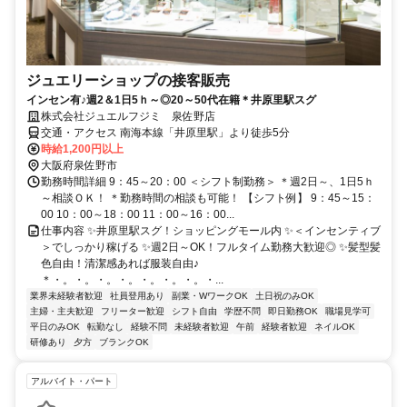
ジュエリーショップの接客販売
インセン有♪週2＆1日5ｈ～◎20～50代在籍＊井原里駅スグ
株式会社ジュエルフジミ 泉佐野店
交通・アクセス 南海本線「井原里駅」より徒歩5分
時給1,200円以上
大阪府泉佐野市
勤務時間詳細 9：45～20：00 ＜シフト制勤務＞ ＊週2日～、1日5ｈ
～相談ＯＫ！ ＊勤務時間の相談も可能！ 【シフト例】 9：45～15：
00 10：00～18：00 11：00～16：00...
仕事内容 ✨井原里駅スグ！ショッピングモール内 ✨＜インセンティブ
＞でしっかり稼げる ✨週2日～OK！フルタイム勤務大歓迎◎ ✨髪型髪
色自由！清潔感あれば服装自由♪
＊・。・。・。・。・。・。・。・...
業界未経験者歓迎
社員登用あり
副業・WワークOK
土日祝のみOK
主婦・主夫歓迎
フリーター歓迎
シフト自由
学歴不問
即日勤務OK
職場見学可
平日のみOK
転勤なし
経験不問
未経験者歓迎
午前
経験者歓迎
ネイルOK
研修あり
夕方
ブランクOK
アルバイト・パート