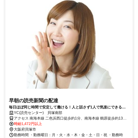
早朝の読売新聞の配達
毎日ほぼ同じ時間で安定して働ける！人と話さず1人で気楽にできるシ
ンプル作業！家計や年金の＋αにもぴったり！中高年の方（50代・60
YC(読売センター) 貝塚南部
代）も活躍中！
アクセス 南海本線 二色浜西口徒歩約1分、南海本線 鶴原徒歩約13
分、ＪＲ阪和線 和泉橋本徒歩約19分
時給1,472円以上
大阪府貝塚市
勤務時間 ・勤務曜日：月・火・水・木・金・土・日・祝 ・勤務時