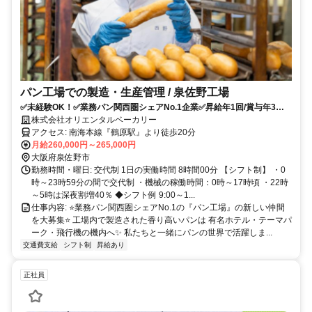
パン工場での製造・生産管理 / 泉佐野工場
✅未経験OK！✅業務パン関西圏シェアNo.1企業✅昇給年1回/賞与年3回✅
年間休日120日
株式会社オリエンタルベーカリー
アクセス: 南海本線『鶴原駅』より徒歩20分
月給260,000円～265,000円
大阪府泉佐野市
勤務時間・曜日: 交代制 1日の実働時間 8時間00分 【シフト制】 ・0
時～23時59分の間で交代制 ・機械の稼働時間：0時～17時頃 ・22時
～5時は深夜割増40％ ◆シフト例 9:00～1...
仕事内容: ⭐️業務パン関西圏シェアNo.1の『パン工場』の新しい仲間
を大募集⭐️ 工場内で製造された香り高いパンは 有名ホテル・テーマパ
ーク・飛行機の機内へ✨ 私たちと一緒にパンの世界で活躍しま...
交通費支給
シフト制
昇給あり
正社員