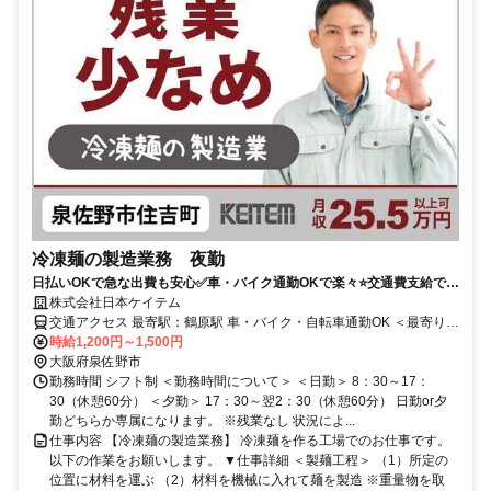
冷凍麺の製造業務 夜勤
日払いOKで急な出費も安心✅車・バイク通勤OKで楽々⭐交通費支給でお
財布に優しい✨＜未経験スタート大歓迎！＞履歴書不要＊即応募OK！
株式会社日本ケイテム
交通アクセス 最寄駅：鶴原駅 車・バイク・自転車通勤OK ＜最寄り駅
からのアクセス＞ ★南海電気鉄道 南海本線「鶴原」駅より車6分 ＜
時給1,200円～1,500円
近隣アクセス＞ 「セブンイレブン泉佐野住吉町店」より車6分
大阪府泉佐野市
勤務時間 シフト制 ＜勤務時間について＞ ＜日勤＞ 8：30～17：
30（休憩60分） ＜夕勤＞ 17：30～翌2：30（休憩60分） 日勤or夕
勤どちらか専属になります。 ※残業なし 状況によ...
仕事内容 【冷凍麺の製造業務】 冷凍麺を作る工場でのお仕事です。
以下の作業をお願いします。 ▼仕事詳細 ＜製麺工程＞ （1）所定の
位置に材料を運ぶ （2）材料を機械に入れて麺を製造 ※重量物を取