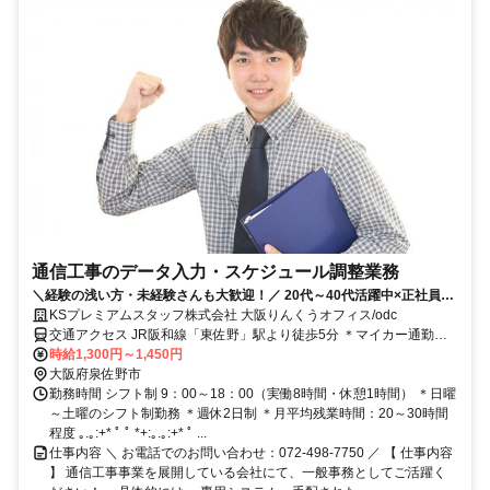
通信工事のデータ入力・スケジュール調整業務
＼経験の浅い方・未経験さんも大歓迎！／ 20代～40代活躍中×正社員登
用有×マイカー通勤OK
KSプレミアムスタッフ株式会社 大阪りんくうオフィス/odc
交通アクセス JR阪和線「東佐野」駅より徒歩5分 ＊マイカー通勤、
バイク通勤、自転車通勤OK
時給1,300円～1,450円
大阪府泉佐野市
勤務時間 シフト制 9：00～18：00（実働8時間・休憩1時間） ＊日曜
～土曜のシフト制勤務 ＊週休2日制 ＊月平均残業時間：20～30時間
程度 ｡.｡:+* ﾟ ﾟ *+:｡.｡:+* ﾟ ...
仕事内容 ＼ お電話でのお問い合わせ：072-498-7750 ／ 【 仕事内容
】 通信工事事業を展開している会社にて、一般事務としてご活躍く