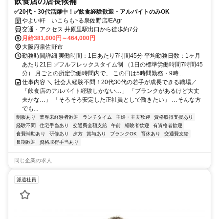
飲食店の店長候補
✅20代・30代活躍中！✅飲食経験歓迎・アルバイトのみOK
やよい軒 いこらも~る泉佐野店/EAgr
交通・アクセス 井原里駅出口から徒歩約7分
月給381,000円～464,000円
大阪府泉佐野市
勤務時間詳細 実働時間：1日あたり7時間45分 平均勤務日数：1ヶ月
あたり21日 ✅フルフレックスタイム制 （1日の標準労働時間7時間45
分） 月ごとの所定労働時間内で、 この日は5時間勤務・9時...
仕事内容 ＼ 社会人経験不問！20代30代の若手が成長できる職場／
「飲食店のアルバイト経験しかない…」 「ブランクがあるけど大丈
夫かな…」 「そろそろ安定した正社員として働きたい」 …そんな方
でも...
制服あり
業界未経験者歓迎
ランチタイム
主婦・主夫歓迎
資格取得支援あり
経験不問
住宅手当あり
交通費全額支給
午前
経験者歓迎
有資格者歓迎
食費補助あり
研修あり
夕方
賞与あり
ブランクOK
育休あり
交通費支給
長期歓迎
資格取得手当あり
同じ企業の求人
派遣社員