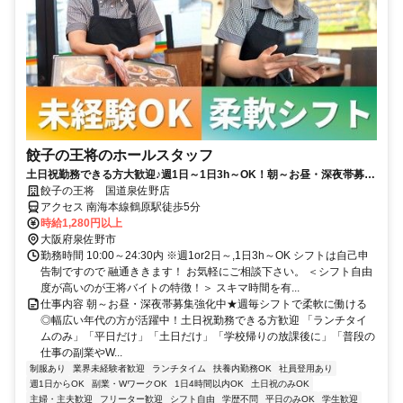
餃子の王将のホールスタッフ
土日祝勤務できる方大歓迎♪週1日～1日3h～OK！朝～お昼・深夜帯募集
強化中★嬉しいまかない有◎未経験も安心の教育制度◎
餃子の王将 国道泉佐野店
アクセス 南海本線鶴原駅徒歩5分
時給1,280円以上
大阪府泉佐野市
勤務時間 10:00～24:30内 ※週1or2日～,1日3h～OK シフトは自己申
告制ですので 融通ききます！ お気軽にご相談下さい。 ＜シフト自由
度が高いのが王将バイトの特徴！＞ スキマ時間を有...
仕事内容 朝～お昼・深夜帯募集強化中★週毎シフトで柔軟に働ける
◎幅広い年代の方が活躍中！土日祝勤務できる方歓迎 「ランチタイ
ムのみ」「平日だけ」「土日だけ」「学校帰りの放課後に」「普段の
仕事の副業やW...
制服あり
業界未経験者歓迎
ランチタイム
扶養内勤務OK
社員登用あり
週1日からOK
副業・WワークOK
1日4時間以内OK
土日祝のみOK
主婦・主夫歓迎
フリーター歓迎
シフト自由
学歴不問
平日のみOK
学生歓迎