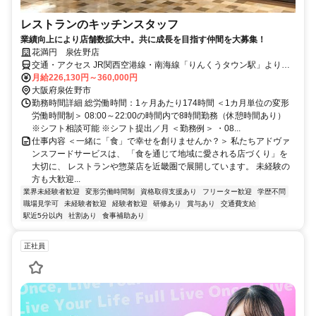
レストランのキッチンスタッフ
業績向上により店舗数拡大中。共に成長を目指す仲間を大募集！
花満円 泉佐野店
交通・アクセス JR関西空港線・南海線「りんくうタウン駅」より徒
歩約15分
月給226,130円～360,000円
大阪府泉佐野市
勤務時間詳細 総労働時間：1ヶ月あたり174時間 ＜1カ月単位の変形
労働時間制＞ 08:00～22:00の時間内で8時間勤務（休憩時間あり）
※シフト相談可能 ※シフト提出／月 ＜勤務例＞ ・08...
仕事内容 ＜一緒に「食」で幸せを創りませんか？＞ 私たちアドヴァ
ンスフードサービスは、 「食を通じて地域に愛される店づくり」を
大切に、 レストランや惣菜店を近畿圏で展開しています。 未経験の
方も大歓迎...
業界未経験者歓迎
変形労働時間制
資格取得支援あり
フリーター歓迎
学歴不問
職場見学可
未経験者歓迎
経験者歓迎
研修あり
賞与あり
交通費支給
駅近5分以内
社割あり
食事補助あり
正社員