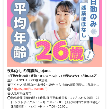
夜勤なしの看護師_ojans
＜平均年齢26歳＞夜勤・オンコールなし！残業ほぼなし♪月給28.5万円
～・昇給年2回・賞与年2回★初年度は賞与年3回★20代・30代の若手メ
FIDIA SOLUTIONS株式会社
ンバーが中心に活躍中！当社正社員として安定して働ける好環境◎
アクセス 鶴原駅から徒歩5～10分 ※入社前の最終面談にて配属先を
決定致します。
月給285,000円～350,000円
大阪府泉佐野市
勤務時間 実働時間：8時間/日 平均勤務日数：1ヶ月あたり20日～22
日 シフトサイクル：1ヶ月 7:00～19:00 （上記時間内で実働8時間／
休憩1時間） ＜シフト例＞ ・7:00～16:00...