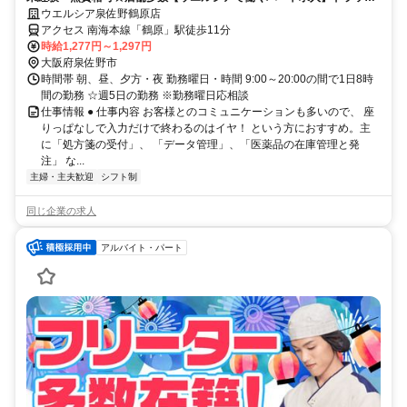
ストアの調剤事務
ウエルシア泉佐野鶴原店
アクセス 南海本線「鶴原」駅徒歩11分
時給1,277円～1,297円
大阪府泉佐野市
時間帯 朝、昼、夕方・夜 勤務曜日・時間 9:00～20:00の間で1日8時
間の勤務 ☆週5日の勤務 ※勤務曜日応相談
仕事情報 ● 仕事内容 お客様とのコミュニケーションも多いので、 座
りっぱなしで入力だけで終わるのはイヤ！ という方におすすめ。主
に「処方箋の受付」、 「データ管理」、「医薬品の在庫管理と発
注」 な...
主婦・主夫歓迎
シフト制
同じ企業の求人
アルバイト・パート