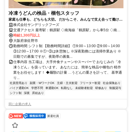
冷凍うどんの検品・梱包スタッフ
家庭も仕事も、どちらも大切。 だからこそ、みんなで支え合って働ける
職場です。
株式会社サンデリックフーズ
交通アクセス 最寄駅：鶴原駅 ◇南海線「鶴原駅」から車5分 ◇南海
線「二色浜駅」から車8分 ◇南海線「井原里駅」から車8分 ◇南海空
時給1,300円以上
港線「泉佐野駅」から車10分 ◇南海線「泉佐野駅」から車10分 ※
大阪府泉佐野市
車・バイク・自転車通勤可
勤務時間 シフト制 【勤務時間詳細】 ①9:00～13:00 ②9:00～14:00
③12:00～17:00 ※①~③は休憩無し ※深夜勤務には清掃作業あり ※
日勤での募集ですが、夜勤帯の募集...
仕事内容 当工場は、大手外食チェーンやスーパーで おなじみの「冷
凍うどん」を扱っています。 あなたには、簡単な検品や梱包の 軽作
業をお任せします！ ◆麺類の計量 …うどんの重さを計って、 基準通
り...
社員登用あり
副業・WワークOK
主婦・主夫歓迎
フリーター歓迎
社会保険あり
バイク通勤OK
学歴不問
車通勤OK
転勤なし
未経験者歓迎
研修あり
制服貸与
シフト制
深夜
昇給あり
同じ企業の求人
派遣社員