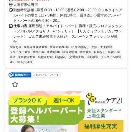
で約20分、和歌山市から車で約1時間
大阪府泉佐野市
勤務時間詳細 (早番)9:30～18:00 (遅番)12:00～20:30 ◇フルタイムア
ルバイトの場合 1日7.5時間、休憩1時間、週休2日 ◇通常のアルバイ
ト・パートの場合 9:30～20...
仕事内容 雇用形態：アルバイト・パート 職種：販売/フロアスタッフ
（アパレル/アクセサリー/インテリア） 【りんくうプレミアムアウト
レット】 ゴルフ未経験者も大歓迎！ スポーツとファッションが融
合...
制服あり
業界未経験者歓迎
扶養内勤務OK
社員登用あり
主婦・主夫歓迎
フリーター歓迎
学歴不問
車通勤OK
職場見学可
学生歓迎
転勤なし
経験不問
英語
未経験者歓迎
経験者歓迎
研修あり
交通費支給
長期歓迎
フルタイム歓迎
週2・3日からOK
アルバイト・パート