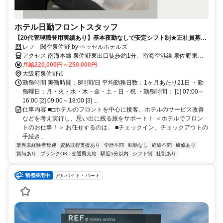
ホテル日勤フロントスタッフ
【20代管理職登用実績あり】基本夜勤なしで安定シフト制★正社員募
集！駅直結♪転勤なし！賞与＆昇給あり
レフ 関空泉佐野 by ベッセルホテルズ
アクセス 南海本線 泉佐野東出口徒歩約1分、南海空港線 泉佐野東出
口徒歩約1分、南海空港線 りんくうタウン3出口徒歩約24分 ★バイク
月給220,000円～250,000円
通勤OK
大阪府泉佐野市
勤務時間 実働時間：8時間/日 平均勤務日数：1ヶ月あたり21日 ・勤
務曜日：月・火・水・木・金・土・日・祝 ・勤務時間： [1] 07:00～
16:00 [2] 09:00～18:00 [3] ...
仕事内容 ■□ホテルのフロントを中心に接客、ホテルのサービス改善
などを考え実行し、思い出に残る旅をサポート！ ＜ホテルでフロン
トのお仕事！＞ お任せするのは、 ■チェックイン、チェックアウトの
手続き...
業界未経験者歓迎
資格取得支援あり
学歴不問
転勤なし
経験不問
研修あり
賞与あり
ブランクOK
交通費支給
駅近5分以内
シフト制
社割あり
アルバイト・パート