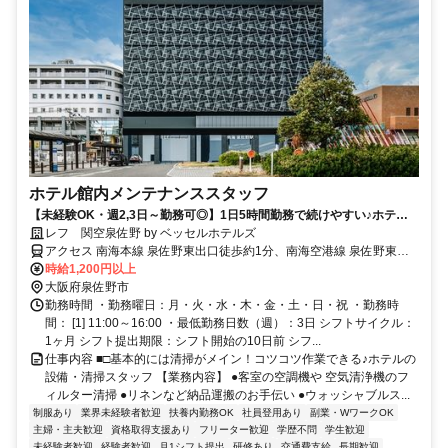
ホテル館内メンテナンススタッフ
【未経験OK・週2,3日～勤務可◎】1日5時間勤務で続けやすい♪ホテル
の設備・清掃スタッフ
レフ 関空泉佐野 by ベッセルホテルズ
アクセス 南海本線 泉佐野東出口徒歩約1分、南海空港線 泉佐野東出
口徒歩約1分、南海空港線 りんくうタウン3出口徒歩約24分 ★バイク
時給1,200円以上
通勤OK
大阪府泉佐野市
勤務時間 ・勤務曜日：月・火・水・木・金・土・日・祝 ・勤務時
間： [1] 11:00～16:00 ・最低勤務日数（週）：3日 シフトサイクル：
1ヶ月 シフト提出期限：シフト開始の10日前 シフ...
仕事内容 ■□基本的には清掃がメイン！コツコツ作業できる♪ホテルの
設備・清掃スタッフ 【業務内容】 ●客室の空調機や 空気清浄機のフ
ィルター清掃 ●リネンなど納品運搬のお手伝い ●ウォッシャブルス...
制服あり
業界未経験者歓迎
扶養内勤務OK
社員登用あり
副業・WワークOK
主婦・主夫歓迎
資格取得支援あり
フリーター歓迎
学歴不問
学生歓迎
未経験者歓迎
経験者歓迎
月1シフト提出
研修あり
交通費支給
長期歓迎