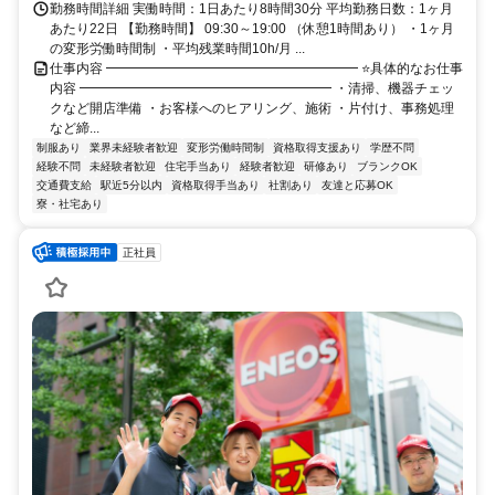
勤務時間詳細 実働時間：1日あたり8時間30分 平均勤務日数：1ヶ月
あたり22日 【勤務時間】 09:30～19:00 （休憩1時間あり） ・1ヶ月
の変形労働時間制 ・平均残業時間10h/月 ...
仕事内容 ━━━━━━━━━━━━━━━━━━━ ⭐具体的なお仕事
内容 ━━━━━━━━━━━━━━━━━━━ ・清掃、機器チェッ
クなど開店準備 ・お客様へのヒアリング、施術 ・片付け、事務処理
など締...
制服あり
業界未経験者歓迎
変形労働時間制
資格取得支援あり
学歴不問
経験不問
未経験者歓迎
住宅手当あり
経験者歓迎
研修あり
ブランクOK
交通費支給
駅近5分以内
資格取得手当あり
社割あり
友達と応募OK
寮・社宅あり
正社員