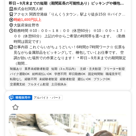
即日～9月末までの短期（期間延長の可能性あり）ピッキングや梱包作
業
株式会社関西人材
アクセス 関西空港線「りんくうタウン」駅より徒歩15分 ※バイク・
自転車通勤可能
時給1,400円以上
大阪府泉佐野市
勤務時間 ※10：００～１８：００（休憩60分） ※10：００～１７：
００（休憩60分） 上記の中からご希望の時間帯を選べます。 （勤務
時間は固定です）
仕事内容 これぐらいがちょうどいい！6時間か7時間ワーク☆ 伝票を
見ながら金属部品をピッキングして、梱包していくお仕事です。 空
調が効いた場所での作業となります！ ＊即日～9月末までの期間限定
（期間...
制服あり
業界未経験者歓迎
短期（3ヵ月以内）
主婦・主夫歓迎
フリーター歓迎
バイク通勤OK
給料前払いOK
学歴不問
即日勤務OK
固定時間制
職場見学可
転勤なし
経験不問
未経験者歓迎
経験者歓迎
週払いOK
ブランクOK
交通費支給
フルタイム歓迎
土日祝休み
アルバイト・パート