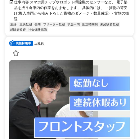
仕事内容 スマホ用チップやロボット掃除機のセンサーなど、 電子部
品を扱う倉庫内の作業をおませします。 具体的には、 ・貨物の荷受
け(搬入車両から積み下ろした貨物のダメージ・数量確認) ・貨物の搬
送 ...
主婦・主夫歓迎
長期
フリーター歓迎
学歴不問
固定時間制
未経験者歓迎
経験者歓迎
社会保険完備
正社員