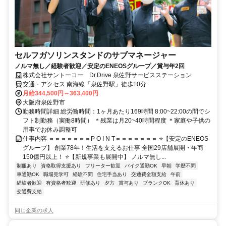
セルフガソリンスタンドのサブマネージャー
ノルマ無し／経験者歓迎／安定のENEOSグループ／賞与年2回
株式会社サントーコー Dr.Drive 泉佐野サービスステーション
交通・アクセス 南海線「泉佐野駅」徒歩10分
月給344,500円～363,400円
大阪府泉佐野市
勤務時間詳細 総労働時間：1ヶ月あたり169時間 8:00~22:00の間でシ
フト制勤務（実働8時間） ＊残業は月20~40時間程度 ＊家庭や子供の
用事でお休み調整可
仕事内容 ＝＝＝＝＝＝＝P O I N T＝＝＝＝＝＝＝ ⭐【安定のENEOS
グループ】 創業78年！生活を支えるお仕事 全国29店舗展開・年商
150億円以上！ ⭐【新規事業も展開中】 ノルマ無し...
制服あり
資格取得支援あり
フリーター歓迎
バイク通勤OK
早朝
学歴不問
車通勤OK
職場見学可
経験不問
住宅手当あり
交通費全額支給
午前
経験者歓迎
有資格者歓迎
研修あり
夕方
賞与あり
ブランクOK
育休あり
交通費支給
同じ企業の求人