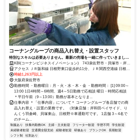
コーナングループの商品入れ替え・設置スタッフ
特別なスキルは必要ありません。最新の売場を一緒に作っていきましょ
う
KBI(コーナンビジネスイノベーション) 743泉佐野市・貝塚市・岸和
田市エリア
アクセス ＪＲ阪和線 日根野東口徒歩約11分、ＪＲ関西空港線 日根野
東口徒歩約11分、ＪＲ阪和線/ＪＲ関西空港線 熊取東口徒歩約19分
時給1,263円以上
大阪府泉佐野市
勤務時間 ・勤務曜日：月・火・水・木・金 ・勤務時間： [1] 09:00～
13:00 1日4時間～6時間、週4～5日勤務で応相談 曜日・時間応相談
＊平日午前（9～13:00）勤務が基本となりま...
仕事内容 ＊「仕事内容」について＊ コーナングループ各店舗での商
品入れ替え・設置の業務です。 （対象店舗：岸和田ベイサイド、り
んくう羽倉崎、貝塚東山、日根野※車通勤可です。 1店舗 3～4名で
のチーム...
制服あり
扶養内勤務OK
主婦・主夫歓迎
フリーター歓迎
学歴不問
学生歓迎
未経験者歓迎
交通費全額支給
経験者歓迎
研修あり
ブランクOK
長期歓迎
シフト制
社割あり