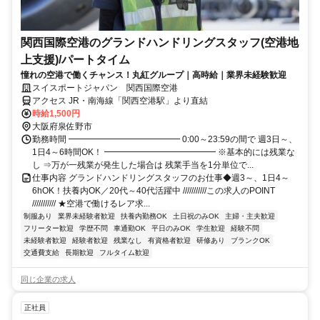
関西国際空港のグランドハンドリングスタッフ(空港地
上支援)/パートタイム
憧れの空港で働くチャンス！丸紅グループ｜高時給｜業界未経験歓迎
スイスポートジャパン 関西国際空港
アクセス JR・南海線「関西空港駅」より直結
時給1,500円
大阪府泉佐野市
勤務時間 ━━━━━━━━━━━━━ 0:00～23:59の間で 週3日～、
1日4～6時間OK！ ━━━━━━━━━━━━━ ※基本的には残業な
し ⇒万が一残業が発生した場合は 残業手当を1分単位で...
仕事内容 グランドハンドリングスタッフのお仕事◆週3～、1日4～
6hOK！扶養内OK／20代～40代活躍中 ///////////この求人のPOINT
/////////// ★空港で働けるレア求...
制服あり
業界未経験者歓迎
扶養内勤務OK
土日祝のみOK
主婦・主夫歓迎
フリーター歓迎
学歴不問
車通勤OK
平日のみOK
学生歓迎
経験不問
未経験者歓迎
経験者歓迎
残業なし
有資格者歓迎
研修あり
ブランクOK
交通費支給
長期歓迎
フルタイム歓迎
同じ企業の求人
正社員