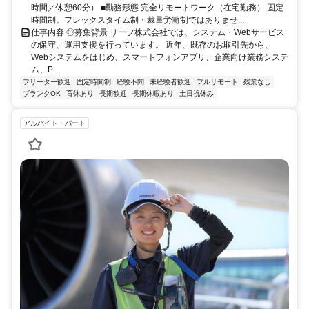
時間／休憩60分） ■勤務形態 完全リモートワーク（在宅勤務） 固定
時間制。フレックスタイム制・裁量労働制ではありませ...
仕事内容 ◎募集背景 リーフ株式会社では、システム・Webサービス
の保守、運用支援を行っています。 近年、既存のお取引先から、
Webシステムをはじめ、スマートフォンアプリ、企業向け業務システ
ム、P...
フリーター歓迎
固定時間制
経験不問
未経験者歓迎
フルリモート
残業なし
ブランクOK
育休あり
長期歓迎
長期休暇あり
土日祝休み
アルバイト・パート