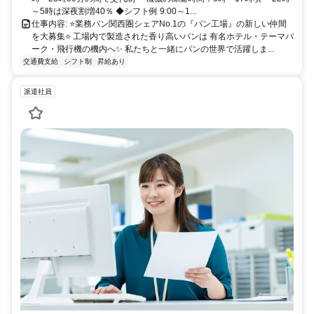
～5時は深夜割増40％ ◆シフト例 9:00～1...
仕事内容: ⭐️業務パン関西圏シェアNo.1の『パン工場』の新しい仲間
を大募集⭐️ 工場内で製造された香り高いパンは 有名ホテル・テーマパ
ーク・飛行機の機内へ✨ 私たちと一緒にパンの世界で活躍しま...
交通費支給
シフト制
昇給あり
派遣社員