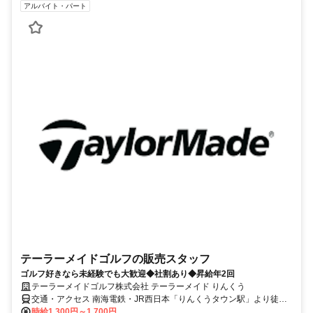
アルバイト・パート
テーラーメイドゴルフの販売スタッフ
ゴルフ好きなら未経験でも大歓迎◆社割あり◆昇給年2回
テーラーメイドゴルフ株式会社 テーラーメイド りんくう
交通・アクセス 南海電鉄・JR西日本「りんくうタウン駅」より徒歩6
分、堺から電車で約30分、貝塚市から車で約20分、岸和田市から車
時給1,300円～1,700円