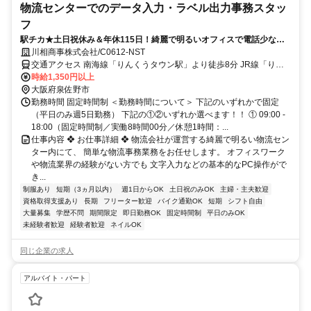
物流センターでのデータ入力・ラベル出力事務スタッ
フ
駅チカ★土日祝休み＆年休115日！綺麗で明るいオフィスで電話少なめ
の物流事務。PC入力ができれば未経験大歓迎！女性スタッフ活躍中
川相商事株式会社/C0612-NST
交通アクセス 南海線「りんくうタウン駅」より徒歩8分 JR線「りん
くうタウン駅」より徒歩8分 ★マイカー通勤、バイク通勤、自転車通
時給1,350円以上
大阪府泉佐野市
勤すべてOK（無料駐車場完備） ※近くにコンビニもあり便利です。
勤務時間 固定時間制 ＜勤務時間について＞ 下記のいずれかで固定
（平日のみ週5日勤務） 下記の①②いずれか選べます！！ ① 09:00 -
18:00（固定時間制／実働8時間00分／休憩1時間：...
仕事内容 ❖ お仕事詳細 ❖ 物流会社が運営する綺麗で明るい物流セン
ター内にて、 簡単な物流事務業務をお任せします。 オフィスワーク
や物流業界の経験がない方でも 文字入力などの基本的なPC操作がで
き...
制服あり
短期（3ヵ月以内）
週1日からOK
土日祝のみOK
主婦・主夫歓迎
資格取得支援あり
長期
フリーター歓迎
バイク通勤OK
短期
シフト自由
大量募集
学歴不問
期間限定
即日勤務OK
固定時間制
平日のみOK
未経験者歓迎
経験者歓迎
ネイルOK
同じ企業の求人
アルバイト・パート