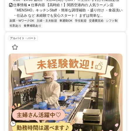
仕事情報 ● 仕事内容 【高時給！】関西空港内の 人気ラーメン店
「MENSHO」キッチンStaff ・簡単な調理補助 ・盛り付け ・食器洗い
・仕込み など 未経験でも安心スタート！ まずは簡単な...
副業・WワークOK
主婦・主夫歓迎
車通勤OK
学生歓迎
交通費支給
シフト制
社割あり
食事補助あり
アルバイト・パート