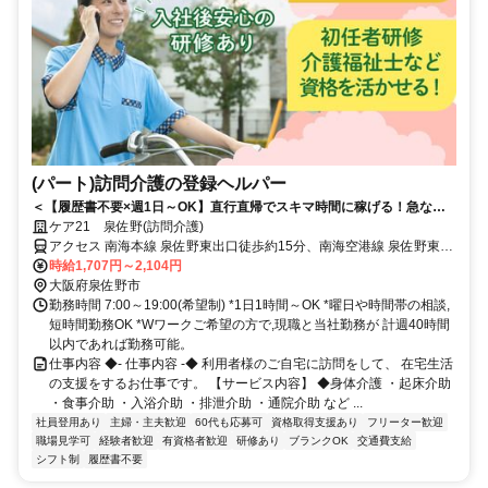
(パート)訪問介護の登録ヘルパー
＜【履歴書不要×週1日～OK】直行直帰でスキマ時間に稼げる！急なキ
ャンセルも手当有！定年無し！＞★履歴書の準備不要★未経験者OK！働
ケア21 泉佐野(訪問介護)
きやすいシフト制！急なキャンセルが発生した場合でも手当で給与を補
アクセス 南海本線 泉佐野東出口徒歩約15分、南海空港線 泉佐野東出
償！
口徒歩約15分、南海本線 羽倉崎徒歩約23分 南海本線・空港線「泉佐
時給1,707円～2,104円
野」駅から徒歩約18分
大阪府泉佐野市
勤務時間 7:00～19:00(希望制) *1日1時間～OK *曜日や時間帯の相談,
短時間勤務OK *Wワークご希望の方で,現職と当社勤務が 計週40時間
以内であれば勤務可能。
仕事内容 ◆- 仕事内容 -◆ 利用者様のご自宅に訪問をして、 在宅生活
の支援をするお仕事です。 【サービス内容】 ◆身体介護 ・起床介助
・食事介助 ・入浴介助 ・排泄介助 ・通院介助 など ...
社員登用あり
主婦・主夫歓迎
60代も応募可
資格取得支援あり
フリーター歓迎
職場見学可
経験者歓迎
有資格者歓迎
研修あり
ブランクOK
交通費支給
シフト制
履歴書不要