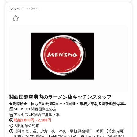
アルバイト・パート
関西国際空港内のラーメン店キッチンスタッフ
★高時給★土日も含めた週3日～・1日4h～勤務／早朝＆深夜勤務は車通
勤、バイク通勤OK
MENSHO 関西国際空港店
アクセス JR関西空港駅下車
時給1,800円～2,100円
大阪府泉佐野市
時間帯 朝、昼、夕方・夜、深夜・早朝 勤務曜日・時間 【募集時間】
6:00～24:30 週3日～1日4時間からOK！ ※土日いずれかの勤務必須