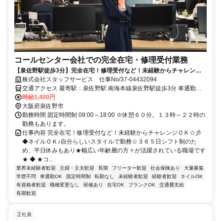
コールセンター会社での完全在宅・修理受付業務
【泉佐野駅徒歩3分】完全在宅！修理受付など！未経験からチャレンジ
ＯＫ☆彡
株式会社スタッフサービス 仕事No/37-04432094
交通アクセス 最寄駅：泉佐野駅 南海本線泉佐野駅徒歩3分 車通勤可
能
時給1,400円
大阪府泉佐野市
勤務時間 固定時間制 09:00～18:00 ※休憩６０分。１３時～２２時の
勤務もあります。
仕事内容 完全在宅！修理受付など！未経験からチャレンジＯＫ☆彡
◆ネイルＯＫ♪自分らしいスタイルで勤務☆３６５日シフト制のた
め、平日休みもあり★幅広い年齢層の方々が活躍されている職場です
★ ◆ ★コ...
業界未経験者歓迎
主婦・主夫歓迎
長期
フリーター歓迎
社会保険あり
大量募集
学歴不問
車通勤OK
固定時間制
転勤なし
未経験者歓迎
経験者歓迎
ネイルOK
有資格者歓迎
職種変更なし
研修あり
在宅OK
ブランクOK
交通費支給
長期歓迎
正社員