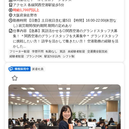
アクセス 各線関西空港駅徒歩5分
時給1,700円以上
大阪府泉佐野市
勤務時間 【日数】土日祝日含む週5日 【時間】16:00-22:00(休憩な
し) 就労期間/契約期間:期間の定めあり
仕事内容 【急募】英語活かせる◎関西空港のグランドスタッフ大募
集！ ＊関西空港のグランドスタッフを大募集中＊ グランドスタッフ
に挑戦したい方！ 語学を活かして働きたい方！ 空港勤務の経験を活
かした...
フリーター歓迎
学歴不問
転勤なし
英語
未経験者歓迎
交通費全額支給
経験者歓迎
ブランクOK
駅近5分以内
シフト制
派遣社員