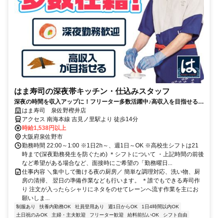
はま寿司の深夜帯キッチン・仕込みスタッフ
深夜の時間を収入アップに！フリーター多数活躍中♪高収入を目指せる環
境です！
はま寿司 泉佐野樫井店
アクセス 南海本線 吉見ノ里駅より 徒歩14分
時給1,538円以上
大阪府泉佐野市
勤務時間 22:00～1:00 ※1日2h～、週1日～OK ※高校生シフトは21
時まで(深夜勤務発生を防ぐため) ＊シフトについて ・上記時間の前後
など希望がある場合など、面接時にご希望の「勤務曜日...
仕事内容 ＼集中して働ける夜の厨房／ 簡単な調理対応、洗い物、厨
房の清掃、 翌日の準備作業なども行います。 ＊誰でもできる寿司作
り 注文が入ったらシャリにネタをのせてレーンへ流す作業を主にお
願いしま...
制服あり
扶養内勤務OK
社員登用あり
週1日からOK
1日4時間以内OK
土日祝のみOK
主婦・主夫歓迎
フリーター歓迎
給料前払いOK
シフト自由