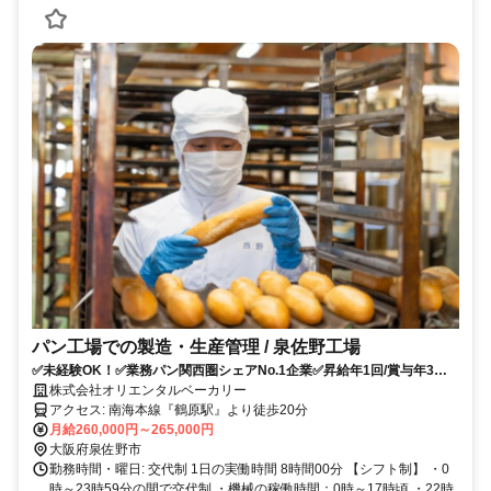
パン工場での製造・生産管理 / 泉佐野工場
✅未経験OK！✅業務パン関西圏シェアNo.1企業✅昇給年1回/賞与年3回✅
年間休日120日
株式会社オリエンタルベーカリー
アクセス: 南海本線『鶴原駅』より徒歩20分
月給260,000円～265,000円
大阪府泉佐野市
勤務時間・曜日: 交代制 1日の実働時間 8時間00分 【シフト制】 ・0
時～23時59分の間で交代制 ・機械の稼働時間：0時～17時頃 ・22時