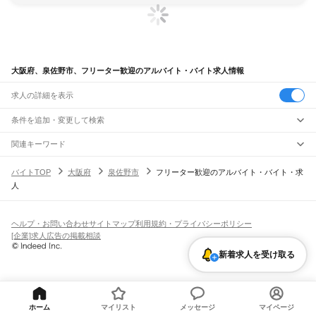
大阪府、泉佐野市、フリーター歓迎のアルバイト・バイト求人情報
求人の詳細を表示
条件を追加・変更して検索
市区町村を追加・変更
関連キーワード
大阪府 泉佐野市 フルタイム歓迎 現場
大阪府 泉佐野市 学生歓迎 社員登用
大阪府
駅を追加・変更
バイトTOP
大阪府
泉佐野市
フリーター歓迎のアルバイト・バイト・求
大阪府 泉佐野市 学生歓迎 ja
大阪府 泉佐野市 正社員募集
大阪府
すべて
人
大阪府 泉佐野市 フルタイム歓迎 ラベル貼り
大阪市
すべて
職種を追加・変更
JR京都線
都島区
福島区
此花区
西区
港区
大正区
天王寺区
浪速区
西淀川区
東淀川区
東成区
島本駅
高槻駅
摂津富田駅
JR総持寺駅
茨木駅
千里丘駅
岸辺駅
吹田駅
東淀川駅
飲食・フードサービス
生野区
旭区
城東区
阿倍野区
住吉区
東住吉区
西成区
淀川区
鶴見区
住之江区
特徴を追加・変更
新大阪駅
大阪駅
飲食・フードサービス
平野区
北区
中央区
すべて
ヘルプ・お問い合わせ
サイトマップ
利用規約・プライバシーポリシー
ホールスタッフ
キッチンスタッフ
皿洗い・洗い場
精肉・鮮魚加工
給食調理
人気
[企業]求人広告の掲載相談
JR神戸線(大阪～神戸)
堺市
すべて
雇用形態を追加・変更
パン屋（ベーカリー）
フードカウンター販売員
バー（BAR）・バーテンダー
日払いOK
高校生歓迎
学生歓迎
深夜の仕事
髪型・髪色自由
ひげOK
ネイルOK
大阪駅
塚本駅
堺区
中区
東区
西区
南区
北区
美原区
新着求人を受け取る
飲食店補助（開店・閉店準備）
飲食店（店長・マネージャー）
ピアスOK
アルバイト・パート
履歴書不要
オープニングスタッフ
留学生・外国人活躍中
都道府県を変更
営業・販売
大和路線
岸和田市
豊中市
池田市
吹田市
泉大津市
高槻市
貝塚市
守口市
枚方市
茨木市
勤務期間
正社員
河内堅上駅
高井田駅
柏原駅
志紀駅
八尾駅
久宝寺駅
加美駅
平野駅
東部市場前駅
営業・販売
すべて
八尾市
泉佐野市
富田林市
寝屋川市
河内長野市
松原市
大東市
和泉市
箕面市
短期
契約社員
単発・1日OK
長期
期間限定（春夏冬休み等）
天王寺駅
新今宮駅
今宮駅
ＪＲ難波駅
営業
テレフォンアポインター（テレアポ）
ルートセールス
コンビニ
柏原市
羽曳野市
門真市
摂津市
高石市
藤井寺市
東大阪市
泉南市
四條畷市
交野市
シフト
派遣社員
フードカウンター販売員
アパレル
家電量販店・携帯販売（携帯ショップ）
大阪狭山市
阪南市
三島郡
豊能郡
泉北郡
泉南郡
南河内郡
土日祝のみOK
業務委託
平日のみOK
週1日からOK
週2・3日からOK
週4日以上OK
ホーム
マイリスト
メッセージ
マイページ
学研都市線
販売店（店長・マネージャー）
その他販売