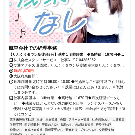
航空会社での経理事務
【りんくうタウン駅徒歩3分】基本１８時終業！◆高時給！1670円◆月
次経理データなど！
株式会社スタッフサービス 仕事No/37-04385362
交通アクセス 最寄駅：りんくうタウン駅 関西空港線りんくうタウン
駅徒歩3分
時給1,670円
大阪府泉佐野市
勤務時間 固定時間制 09:00～18:00 ◆開始日はご相談可能です！詳し
くはお問い合わせください！ ※残業はほとんどありません。※休憩
は６０分です。
仕事内容 基本１８時終業！◆高時給！1670円◆月次経理データな
ど！ ◆残業がほとんどない魅力的なお仕事！ランチスペースがあり
便利！休憩室完備！オフィカジ勤務！幅広い年齢層の方が活躍中！近
くにコンビ...
業界未経験者歓迎
主婦・主夫歓迎
長期
フリーター歓迎
社会保険あり
大量募集
学歴不問
固定時間制
平日のみOK
転勤なし
未経験者歓迎
経験者歓迎
残業なし
有資格者歓迎
職種変更なし
研修あり
ブランクOK
交通費支給
長期歓迎
フルタイム歓迎