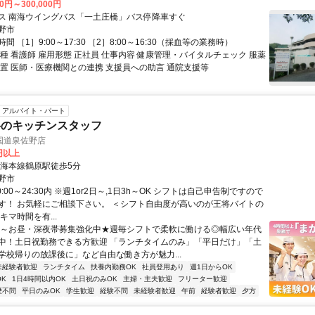
00円～300,000円
ス 南海ウイングバス「一土庄橋」バス停降車すぐ
野市
 ［1］9:00～17:30 ［2］8:00～16:30（採血等の業務時）
種 看護師 雇用形態 正社員 仕事内容 健康管理・バイタルチェック 服薬
処置 医師・医療機関との連携 支援員への助言 通院支援等
アルバイト・パート
将のキッチンスタッフ
国道泉佐野店
0円以上
南海本線鶴原駅徒歩5分
野市
0:00～24:30内 ※週1or2日～,1日3h～OK シフトは自己申告制ですので
す！ お気軽にご相談下さい。 ＜シフト自由度が高いのが王将バイトの
キマ時間を有...
朝～お昼・深夜帯募集強化中★週毎シフトで柔軟に働ける◎幅広い年代
中！土日祝勤務できる方歓迎 「ランチタイムのみ」「平日だけ」「土
学校帰りの放課後に」など自由な働き方が魅力...
未経験者歓迎
ランチタイム
扶養内勤務OK
社員登用あり
週1日からOK
K
1日4時間以内OK
土日祝のみOK
主婦・主夫歓迎
フリーター歓迎
歴不問
平日のみOK
学生歓迎
経験不問
未経験者歓迎
午前
経験者歓迎
夕方