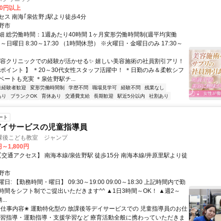
00円以上
セス 南海｢泉佐野｣駅より徒歩4分
野市
細 総労働時間：1週あたり40時間 1ヶ月変形労働時間制(週平均実働
日～日曜日 8:30～17:30 （1時間休憩） ※火曜日・金曜日のみ 17:30～
美容クリニックでの経験が活かせる✨ 嬉しい美容施術の社員割引アリ！
メポイント 】 ＊20～30代女性スタッフ活躍中！ ＊日勤のみ＆柔軟シフ
ートも充実 ＊泉佐野駅チ...
未経験者歓迎
変形労働時間制
学歴不問
職場見学可
経験不問
残業なし
あり
ブランクOK
育休あり
交通費支給
長期歓迎
駅近5分以内
社割あり
ート
デイサービスの児童指導員
課後こども教室 ジャンプ
円～1,800円
野市
: 【勤務時間・曜日】 09:30～19:00 09:00～18:30 上記時間内で勤
時間をシフト制でご提出いただきます^^ ▲1日3時間～OK！ ▲週2～
..
 ✬仕事内容✬ 運動特化型の 放課後等デイサービスでの 児童指導員のお仕
学習指導・運動指導・支援学習など 療育活動全般に携わっていただきま