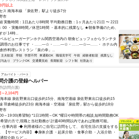
00円以上
セス 南海本線 「泉佐野」駅より徒歩7分
野市
 実働時間：1日あたり8時間 平均勤務日数：1ヶ月あたり21日 〜 22日
4：00 ・実働8時間／休憩1時間 ・基本的に残業なし ★朝食準備のため、
 14時...
★ベルビューガーデンホテル関西空港内の 朝食ビュッフェからランチタ
 調理のお仕事です ・……―☆・……―☆・……―☆―……・ ホテル内
創作料理レストラン「泉の幸」...
・主夫歓迎
早朝
学歴不問
車通勤OK
職場見学可
午前
経験者歓迎
残業なし
賞与あり
ブランクOK
交通費支給
長期歓迎
シフト制
社割あり
アルバイト・パート
訪問介護の登録ヘルパー
野(訪問介護)
円～2,104円
南海本線 泉佐野東出口徒歩約15分、南海空港線 泉佐野東出口徒歩約15
線 羽倉崎徒歩約23分 南海本線・空港線「泉佐野」駅から徒歩約18分
野市
:00～19:00(希望制) *1日1時間～OK *曜日や時間帯の相談,短時間勤務OK
ご希望の方で,現職と当社勤務が 計週40時間以内であれば勤務可能。
◆- 仕事内容 -◆ 利用者様のご自宅に訪問をして、 在宅生活の支援をする
。 【サービス内容】 ◆身体介護 ・起床介助 ・食事介助 ・入浴介助 ・
院介助 など ...