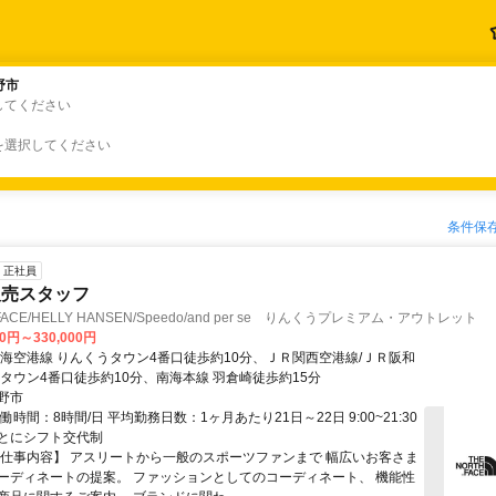
野市
野市
してください
を選択してください
条件保
正社員
販売スタッフ
 FACE/HELLY HANSEN/Speedo/and per se りんくうプレミアム・アウトレット
00円～330,000円
南海空港線 りんくうタウン4番口徒歩約10分、ＪＲ関西空港線/ＪＲ阪和
うタウン4番口徒歩約10分、南海本線 羽倉崎徒歩約15分
野市
働時間：8時間/日 平均勤務日数：1ヶ月あたり21日～22日 9:00~21:30
とにシフト交代制
【仕事内容】 アスリートから一般のスポーツファンまで 幅広いお客さま
ーディネートの提案。 ファッションとしてのコーディネート、 機能性