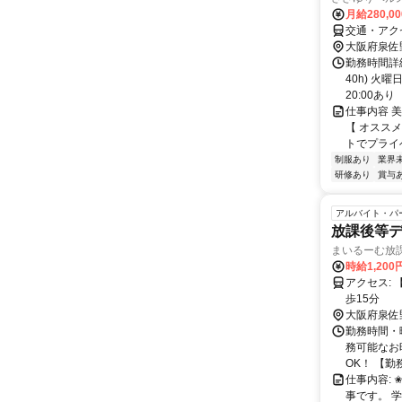
月給280,0
交通・アク
大阪府泉佐
勤務時間詳
40h) 火曜
20:00あり
仕事内容 
【 オスス
トでプライベ
制服あり
業界
研修あり
賞与
アルバイト・パ
放課後等
まいるーむ放
時給1,200
アクセス: 【交通アクセス】 南海本線/泉佐野駅 徒歩15分 南海本線/井原里駅より徒
歩15分
大阪府泉佐
勤務時間・曜日
務可能なお
OK！ 【勤務.
仕事内容:
事です。 