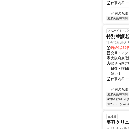
仕事内容 
━━━━━
✅ 厨房業務
変形労働時間制
アルバイト・パ
特別養護老
社会福祉法人
時給1,250
交通・アク
大阪府泉佐
勤務時間詳細
日数・曜日
能です。
仕事内容 
━━━━━
✅ 厨房業務
変形労働時間制
経験者歓迎
有
週2・3日からO
正社員
美容クリ
ささゆりヘル