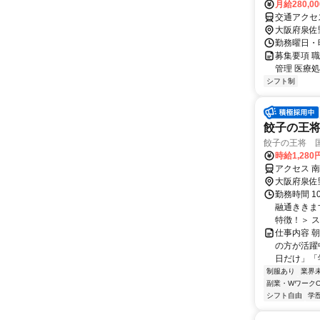
月給280,0
交通アクセ
大阪府泉佐
勤務曜日・時間
募集要項 職
管理 医療
シフト制
餃子の王
餃子の王将 
時給1,28
アクセス 
大阪府泉佐
勤務時間 1
融通ききま
特徴！＞ ス
仕事内容 
の方が活躍
日だけ」「
制服あり
業界
副業・WワークO
シフト自由
学