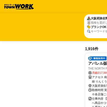
大阪府
大阪府
泉佐
泉佐
職種を選択
ブランクOK
ブランクOK
キーワード
1,916件
アパレル
THE NORTH
月給217,5
アクセス 
線 りんく
大阪府泉佐
勤務時間 実
※各店舗ご
仕事内容 
へ商品やコ