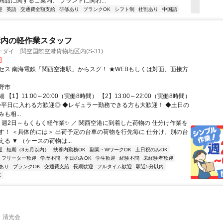
商品に関するご案内、 ブランドに関わ...
迎
英語
交通費全額支給
研修あり
ブランクOK
シフト制
社割あり
中国語
構内の軽作業スタッフ
ダイ 関空国際空港貨物地区内(S-31)
円
セス 南海電鉄「関西空港駅」からスグ！ ★WEBもしくは対面、面接方
！
野市
【1】11:00～20:00（実働8時間） 【2】13:00～22:00（実働8時間）
 ◆平日に入れる方歓迎◎ ◆レギュラー勤務できる方も大歓迎！ ◆土日の
も相...
＼ 週2日～もくもく軽作業✨ ／ 関西空港に到着した荷物の 仕分け作業を
す！ ＜具体的には＞ 出荷予定の台車の荷物を行先毎に 仕分け、別の台
る ▼ （ケースの荷物は...
迎
短期（3ヵ月以内）
扶養内勤務OK
副業・WワークOK
土日祝のみOK
フリーター歓迎
学歴不問
平日のみOK
学生歓迎
経験不問
未経験者歓迎
あり
ブランクOK
交通費支給
長期歓迎
フルタイム歓迎
駅近5分以内
K
 清光会