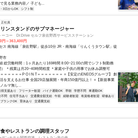
で見る業務内容／ 子ども...
2・3日からOK
シフト制
正社員
ソリンスタンドのサブマネージャー
ーコー Dr.Drive セルフ泉佐野西サービスステーション
00円～363,400円
セス 南海線「泉佐野駅」徒歩10分 JR・南海線「りんくうタウン駅」徒
野市
 総労働時間：1ヶ月あたり169時間 8:00~21:00の間でシフト制勤務
間） ＊残業は月20~40時間程度 ＊家庭や子供の用事でお休み調整可
＝＝＝＝＝＝P O I N T＝＝＝＝＝＝＝ ⭐【安定のENEOSグループ】 創
生活を支えるお仕事 全国29店舗展開・年商150億円以上！ ⭐【新規事業
ノルマ無し...
取得支援あり
フリーター歓迎
バイク通勤OK
早朝
学歴不問
車通勤OK
験不問
住宅手当あり
交通費全額支給
午前
経験者歓迎
有資格者歓迎
研修あり
ブランクOK
育休あり
交通費支給
朝食やレストランの調理スタッフ
ーデンホテル関西空港 レストラン泉の幸