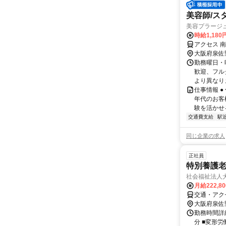
美容師/ス
美容プラージ
時給1,18
アクセス 
大阪府泉佐
勤務曜日・時
歓迎、フル
より異なりま
仕事情報 
年代のお客
験を活かせる
交通費支給
駅
同じ企業の求人
正社員
特別養護老
社会福祉法人
月給222,8
交通・アク
大阪府泉佐
勤務時間詳細
分 ■変形