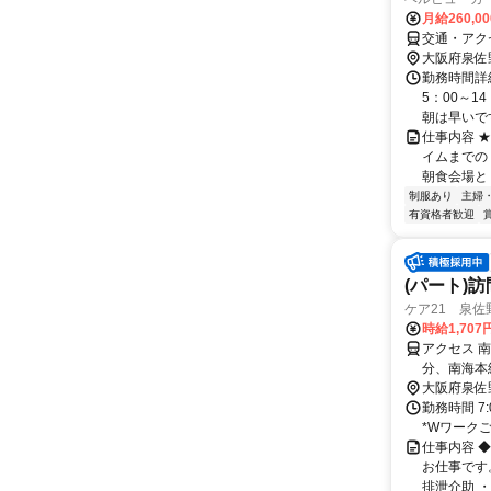
月給260,0
交通・アク
大阪府泉佐
勤務時間詳細
5：00～1
朝は早いですが
仕事内容 
イムまでの
朝食会場と 
制服あり
主婦
有資格者歓迎
(パート)
ケア21 泉佐
時給1,707
アクセス 
分、南海本
大阪府泉佐
勤務時間 7
*Wワーク
仕事内容 
お仕事です
排泄介助 ・通