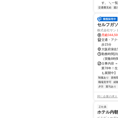
す。 ＼一覧
交通費支給
週
セルフガ
株式会社サント
月給344,5
交通・アク
歩15分
大阪府泉佐
勤務時間詳細
（実働8時
仕事内容 ＝
業78年！
も展開中】 
制服あり
資格
職場見学可
経
夕方
賞与あり
同じ企業の求人
正社員
ホテル内
ベルビューガ