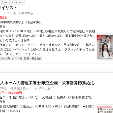
アルバイト・パート
タイリスト
ュ いこらも~る泉佐野店
0円以上
南海本線井原里駅より 徒歩約6分
野市
間 9:00～19:30 ※曜日・時間は応相談 ※残業なしで定時退社 ※長期
タイム歓迎 ※週1日からOK、週2、3日からOK、週4日以上OK等店舗に
すので詳しくはお問...
● 仕事内容 ・カット・パーマ・カラー業務など（男女問わず） ・幅広い
様に対応 ・ベーシックな技術が喜ばれる環境 ・ブランクがあっても経
 【キャリア】 ・ライフス...
近5分以内
シフト制
髪型・髪色自由
人ホームの管理栄養士|献立企画・栄養計算|夜勤なし
犬鳴山 特別養護老人ホーム 犬鳴山荘
00円～263,600円
セス JR日根野駅よりバス7分（犬鳴山行）頓田のバス停下車 徒歩3分
野市
 総労働時間：1週あたり40時間 9:00〜18:00（実働8時間） ■休憩60
労働制（1年単位）