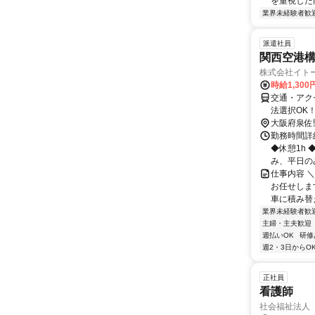
を重視した
業界未経験者歓
派遣社員
関西空港
株式会社イトー
時給1,300
交通・アク
法選択OK
大阪府泉佐
勤務時間詳細 
◆休憩1h
み、平日のみ
仕事内容 
お任せしま
車に積み替え
業界未経験者歓
主婦・主夫歓迎
週払いOK
研修
週2・3日からO
正社員
看護師
社会福祉法人