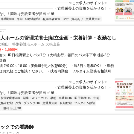
━━━━━━━━━━━━━━━━━━━━ ✨この求人のポイント✨
━━━━━━━━━━━━━━━ ＜管理栄養士の資格を活かせる！＞
なし！調理は委託業者が担当 ✅ 献...
車通勤OK
午前
経験者歓迎
有資格者歓迎
夕方
賞与あり
交通費支給
ート
人ホームの管理栄養士|献立企画・栄養計算・夜勤なし
犬鳴山 特別養護老人ホーム 犬鳴山荘
円～1,550円
セス JR日根野駅よりバス7分（犬鳴山行）頓田のバス停下車 徒歩3分
野市
 ⏰9:00～18:00（実働8時間／休憩60分） ・週3日～勤務OK！ ・勤務
はお気軽にご相談ください。 ・扶養内勤務・フルタイム勤務も相談可
━━━━━━━━━━━━━━━━━━━━ ✨この求人のポイント✨
━━━━━━━━━━━━━━━ ＜管理栄養士の資格を活かせる！＞
なし！調理は委託業者が担当 ✅ 献...
扶養内勤務OK
副業・WワークOK
早朝
車通勤OK
即日勤務OK
午前
資格者歓迎
夕方
ブランクOK
交通費支給
長期歓迎
フルタイム歓迎
K
週4日以上OK
ニックでの看護師
スクリニック