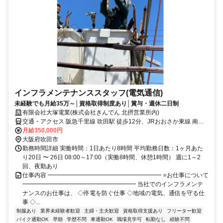
インフラメンテナンススタッフ(電気通信)
未経験でも月給35万～│資格取得制度あり│賞与・週休二日制
有限会社大塚電業(株式会社きんでん 北摂営業所内)
交通・アクセス 阪急千里線 吹田駅 徒歩12分、JRおおさか東線 南吹
田駅 徒歩17分、吹田営業所前停留所 徒歩2分
月給350,000円
大阪府吹田市
勤務時間詳細 実働時間：1日あたり8時間 平均勤務日数：1ヶ月あた
り20日 〜 26日 08:00～17:00（実働8時間、休憩1時間） 週に1～2
回、夜勤あり
仕事内容 ━━━━━━━━━━━━━━━━━━━ ⭐お仕事について
━━━━━━━━━━━━━━━━━━━ 当社でのインフラメンテ
ナンスのお仕事は、 ◇停電を防ぐ仕事 ◇地域の電気、通信を守る仕
事 ◇...
制服あり
業界未経験者歓迎
主婦・主夫歓迎
資格取得支援あり
フリーター歓迎
バイク通勤OK
早朝
学歴不問
車通勤OK
職場見学可
転勤なし
経験不問