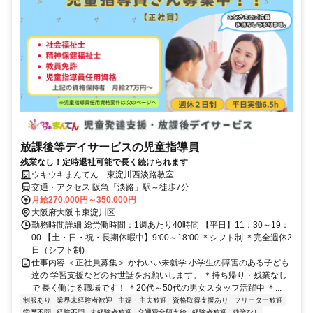
放課後等デイサービスの児童指導員
残業なし！定時退社可能で長く続けられます
ウキウキまんてん 東淀川西淡路教室
交通・アクセス 阪急「淡路」駅～徒歩7分
月給270,000円～350,000円
大阪府大阪市東淀川区
勤務時間詳細 総労働時間：1週あたり40時間 【平日】11：30～19：
00 【土・日・祝・長期休暇中】9:00～18:00 ＊シフト制 ＊完全週休2
日（シフト制)
仕事内容 ＜正社員募集＞ かわいい未就学 小学生の障害のある子ども
達の 学習支援などのお世話をお願いします。 ＊持ち帰り・残業なし
で 長く働ける職場です！ ＊20代～50代の男女スタッフ活躍中 ＊...
制服あり
業界未経験者歓迎
主婦・主夫歓迎
資格取得支援あり
フリーター歓迎
学歴不問
経験不問
未経験者歓迎
交通費全額支給
経験者歓迎
残業なし