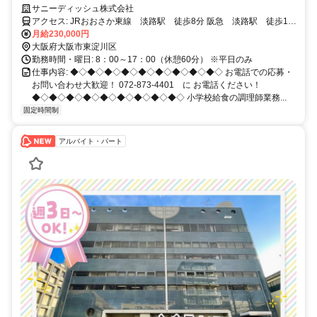
サニーディッシュ株式会社
アクセス: JRおおさか東線 淡路駅 徒歩8分 阪急 淡路駅 徒歩10
分・南吹田駅 徒歩12分
月給230,000円
大阪府大阪市東淀川区
勤務時間・曜日: 8：00～17：00（休憩60分） ※平日のみ
仕事内容: ◆◇◆◇◆◇◆◇◆◇◆◇◆◇◆◇◆◇ お電話での応募・
お問い合わせ大歓迎！ 072-873-4401 に お電話ください！
◆◇◆◇◆◇◆◇◆◇◆◇◆◇◆◇◆◇ 小学校給食の調理師業務...
固定時間制
アルバイト・パート