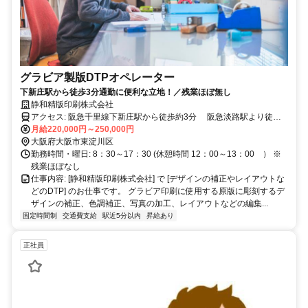
グラビア製版DTPオペレーター
下新庄駅から徒歩3分通勤に便利な立地！／残業ほぼ無し
静和精版印刷株式会社
アクセス: 阪急千里線下新庄駅から徒歩約3分 阪急淡路駅より徒歩
月給220,000円～250,000円
15分 JR淡路駅から徒歩10分
大阪府大阪市東淀川区
勤務時間・曜日: 8：30～17：30 (休憩時間 12：00～13：00 ） ※
残業ほぼなし
仕事内容: [静和精版印刷株式会社] で [デザインの補正やレイアウトな
どのDTP] のお仕事です。 グラビア印刷に使用する原版に彫刻するデ
ザインの補正、色調補正、写真の加工、レイアウトなどの編集...
固定時間制
交通費支給
駅近5分以内
昇給あり
正社員