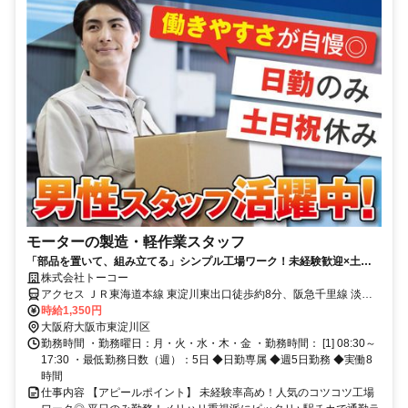
モーターの製造・軽作業スタッフ
「部品を置いて、組み立てる」シンプル工場ワーク！未経験歓迎×土日
祝休み×17:30退社で働きやすさもバツグン◎
株式会社トーコー
アクセス ＪＲ東海道本線 東淀川東出口徒歩約8分、阪急千里線 淡路
〔阪急線〕西口徒歩約11分、OsakaMetro御堂筋線 東三国1番口徒歩
時給1,350円
約16分 吹田市や豊中市、高槻市、淀川区、摂津市、 尼崎市などから
大阪府大阪市東淀川区
通うスタッフもいます！
勤務時間 ・勤務曜日：月・火・水・木・金 ・勤務時間： [1] 08:30～
17:30 ・最低勤務日数（週）：5日 ◆日勤専属 ◆週5日勤務 ◆実働8
時間
仕事内容 【アピールポイント】 未経験率高め！人気のコツコツ工場