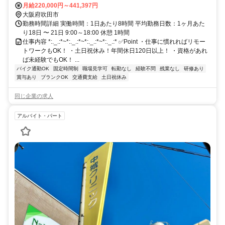
おおさか東線「南吹田駅」から自転車で6分
月給220,000円～441,397円
大阪府吹田市
勤務時間詳細 実働時間：1日あたり8時間 平均勤務日数：1ヶ月あた
り18日 〜 21日 9:00～18:00 休憩 1時間
仕事内容 *:._.:*~*:._.:*~*:._.:*~*:._.:* ✅Point ・仕事に慣れればリモー
トワークもOK！ ・土日祝休み！年間休日120日以上！ ・資格があれ
ば未経験でもOK！ ...
バイク通勤OK
固定時間制
職場見学可
転勤なし
経験不問
残業なし
研修あり
賞与あり
ブランクOK
交通費支給
土日祝休み
同じ企業の求人
アルバイト・パート