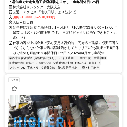
上場企業で安定◆施工管理経験を生かして◆年間休日125日
株式会社サムシング 大阪支店
交通・アクセス 「南吹田駅」より徒歩9分
月給310,000円～530,000円
大阪府吹田市
勤務時間詳細 総労働時間：1ヶ月あたり163時間33分 8:00～17:00 ＊
残業は月10～30時間程度です。 ＊定時ピッタリに帰宅できることも
多いです
仕事内容 ✅上場企業で安心安定＆高給与・高待遇 ✅建築に必要不可欠
でなくならない仕事 ✅現場経験活かしてキャリアUPも歓迎 ✅月8日休
みで連休も可能★ ✅年間休日125日 ＼2025年4月から年間休...
業界未経験者歓迎
資格取得支援あり
バイク通勤OK
学歴不問
車通勤OK
固定時間制
転勤なし
経験不問
交通費全額支給
研修あり
賞与あり
ブランクOK
育休あり
交通費支給
資格取得手当あり
寮・社宅あり
正社員