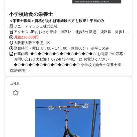
小学校給食の栄養士
＜栄養士募集＞資格があれば未経験の方も歓迎！平日のみ
サニーディッシュ株式会社
アクセス: JRおおさか東線 淡路駅 徒歩8分 阪急 淡路駅 徒歩10
分・南吹田駅 徒歩12分
月給230,000円
大阪府大阪市東淀川区
勤務時間・曜日: 8：00～17：00（休憩60分） ※平日のみ
仕事内容: ◆◇◆◇◆◇◆◇◆◇◆◇◆◇◆◇◆◇ お電話での応募・
お問い合わせ大歓迎！ 072-873-4401 に お電話ください！
◆◇◆◇◆◇◆◇◆◇◆◇◆◇◆◇◆◇ 小学校で給食の栄養士業...
固定時間制
正社員