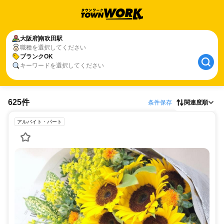
大阪府
南吹田駅
職種を選択してください
ブランクOK
キーワードを選択してください
625件
条件保存
関連度順
アルバイト・パート