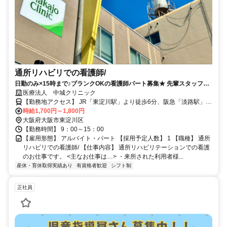
通所リハビリでの看護師/
日勤のみ×15時まで♪ブランクOKの看護師パート募集★ 先輩スタッフが
丁寧にサポートするので安心してご応募くださいね。
医療法人 中城クリニック
【勤務地アクセス】 JR「東淀川駅」より徒歩6分、阪急「淡路駅」よ
り徒歩8分
時給1,700円～1,800円
大阪府大阪市東淀川区
【勤務時間】 9：00～15：00
【雇用形態】 アルバイト・パート 【採用予定人数】 1 【職種】 通所
リハビリでの看護師/ 【仕事内容】 通所リハビリテーションでの看護
のお仕事です。 <主なお仕事は…> ・来所された利用者様...
産休・育休取得実績あり
有資格者歓迎
シフト制
正社員