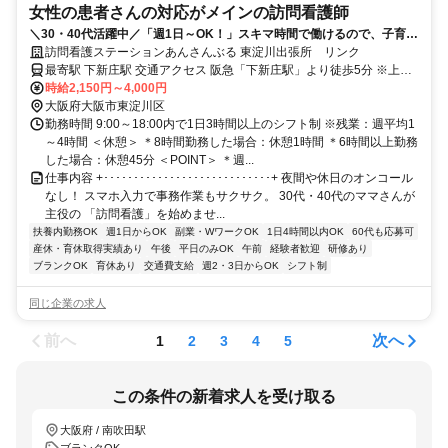
女性の患者さんの対応がメインの訪問看護師
＼30・40代活躍中／「週1日～OK！」スキマ時間で働けるので、子育て
との両立が叶う働き方ができます！
訪問看護ステーションあんさんぶる 東淀川出張所 リンク
最寄駅 下新庄駅 交通アクセス 阪急「下新庄駅」より徒歩5分 ※上記
はサテライトリンクへのアクセス情報です。 主な訪問エリアは大阪
時給2,150円～4,000円
市淀川区と東淀川区になります。 ※淀川区と西淀川区が主な訪問エ
大阪府大阪市東淀川区
勤務時間 9:00～18:00内で1日3時間以上のシフト制 ※残業：週平均1
リアである あんさんぶる本社もあります。 ＜POINT＞ ＊直行直帰OK
～4時間 ＜休憩＞ ＊8時間勤務した場合：休憩1時間 ＊6時間以上勤務
した場合：休憩45分 ＜POINT＞ ＊週...
仕事内容 +････････････････････････････+ 夜間や休日のオンコール
なし！ スマホ入力で事務作業もサクサク。 30代・40代のママさんが
主役の 「訪問看護」を始めませ...
扶養内勤務OK
週1日からOK
副業・WワークOK
1日4時間以内OK
60代も応募可
産休・育休取得実績あり
午後
平日のみOK
午前
経験者歓迎
研修あり
ブランクOK
育休あり
交通費支給
週2・3日からOK
シフト制
同じ企業の求人
前へ
次へ
1
2
3
4
5
この条件の新着求人を受け取る
大阪府 / 南吹田駅
ブランクOK