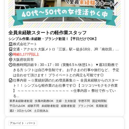
全員未経験スタートの軽作業スタッフ
シンプル作業♪未経験・ブランク歓迎！【平日だけでOK】
株式会社アート
交通・アクセス 大阪メトロ「江坂」駅～徒歩18分、JR「南吹田」駅
～徒歩14分
時給1,177円以上
大阪府吹田市
勤務時間詳細 9：30～17：00（実働6.5ｈ/休憩1ｈ） ▼週3日勤務で
きる方 シフトは自己申告制です。 お子さまの行事や旅行など、 予定
は合わせて頂けます！ プライベートとの両立も可能です◎
仕事内容 ～☆業績好調のため増員募集☆～ 全員未経験からのスター
ト！！ シンプルな軽作業のお仕事です◎ 【 コツコツ×モクモク作業
】 ～～～～～～～～～～～～～～～ ＜仕事内容＞ 弊社で作ってい
る...
業界未経験者歓迎
扶養内勤務OK
主婦・主夫歓迎
学歴不問
固定時間制
平日のみOK
経験不問
未経験者歓迎
経験者歓迎
ブランクOK
長期歓迎
週2・3日からOK
土日祝休み
アルバイト・パート