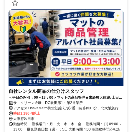
自社レンタル商品の仕分けスタッフ
＜平日のみ×9：00～13：00＞マットの商品管理★未経験大歓迎♪土日祝
休み！
サニクリーン近畿 DC吹田第1・第2営業所
アクセス OsakaMetro御堂筋線 江坂7番口徒歩約13分、北大阪急行電
鉄 江坂7番口徒歩約13分、ＪＲおおさか東線/ＪＲ関西本線〔大和路
時給1,180円以上
線〕 南吹田北口徒歩約14分
大阪府吹田市
勤務時間 ・勤務曜日：月・火・水・木・金 ・勤務時間： [1] 09:00～
13:00 ・最低勤務日数（週）：5日 実働時間 4:00 ※勤務時間応相談