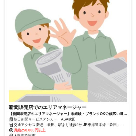
新聞販売店でのエリアマネージャー
【新聞販売店のエリアマネージャー】未経験・ブランクOK◇幅広い世代
が活躍中◇入社日相談OK◎
朝日新聞サービスアンカー ASA吹田
交通アクセス 阪急「吹田」駅より徒歩4分 JR東海道本線「吹田」駅
より徒歩11分
月給250,000円以上
大阪府吹田市