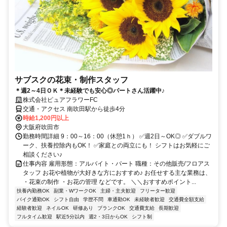
サブスクの花束・制作スタッフ
＊週2～4日ＯＫ＊未経験でも安心◎パートさん活躍中♪
株式会社ピュアフラワーFC
交通・アクセス 南吹田駅から徒歩4分
時給1,200円以上
大阪府吹田市
勤務時間詳細 9：00～16：00（休憩1ｈ） ✅週2日～OK◎ ✅ダブルワ
ーク、扶養控除内もOK！ ✅家庭との両立にも！ シフトはお気軽にご
相談ください♪
仕事内容 雇用形態：アルバイト・パート 職種：その他販売/フロアス
タッフ お花や植物が大好きな方におすすめ♪ お任せする主な業務は、
・花束の制作 ・お花の管理 などです。 ＼＼おすすめポイント...
扶養内勤務OK
副業・WワークOK
主婦・主夫歓迎
フリーター歓迎
バイク通勤OK
シフト自由
学歴不問
車通勤OK
未経験者歓迎
交通費全額支給
経験者歓迎
ネイルOK
研修あり
ブランクOK
交通費支給
長期歓迎
フルタイム歓迎
駅近5分以内
週2・3日からOK
シフト制