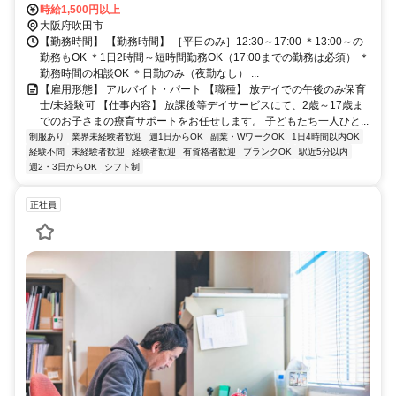
時給1,500円以上
立地 〇バイク・自転車通勤可（事業所駐輪場を使えます）
大阪府吹田市
【勤務時間】 【勤務時間】 ［平日のみ］12:30～17:00 ＊13:00～の
勤務もOK ＊1日2時間～短時間勤務OK（17:00までの勤務は必須） ＊
勤務時間の相談OK ＊日勤のみ（夜勤なし） ...
【雇用形態】 アルバイト・パート 【職種】 放デイでの午後のみ保育
士/未経験可 【仕事内容】 放課後等デイサービスにて、2歳～17歳ま
でのお子さまの療育サポートをお任せします。 子どもたち一人ひと...
制服あり
業界未経験者歓迎
週1日からOK
副業・WワークOK
1日4時間以内OK
経験不問
未経験者歓迎
経験者歓迎
有資格者歓迎
ブランクOK
駅近5分以内
週2・3日からOK
シフト制
正社員