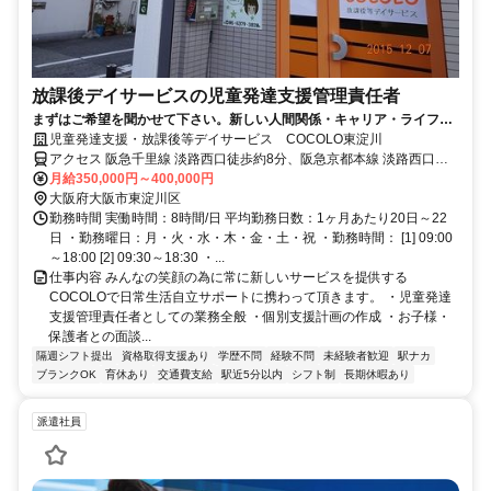
放課後デイサービスの児童発達支援管理責任者
まずはご希望を聞かせて下さい。新しい人間関係・キャリア・ライフス
タイルを一緒に始めませんか？
児童発達支援・放課後等デイサービス COCOLO東淀川
アクセス 阪急千里線 淡路西口徒歩約8分、阪急京都本線 淡路西口徒
歩約8分、阪急千里線 下新庄西出口徒歩約10分
月給350,000円～400,000円
大阪府大阪市東淀川区
勤務時間 実働時間：8時間/日 平均勤務日数：1ヶ月あたり20日～22
日 ・勤務曜日：月・火・水・木・金・土・祝 ・勤務時間： [1] 09:00
～18:00 [2] 09:30～18:30 ・...
仕事内容 みんなの笑顔の為に常に新しいサービスを提供する
COCOLOで日常生活自立サポートに携わって頂きます。 ・児童発達
支援管理責任者としての業務全般 ・個別支援計画の作成 ・お子様・
保護者との面談...
隔週シフト提出
資格取得支援あり
学歴不問
経験不問
未経験者歓迎
駅ナカ
ブランクOK
育休あり
交通費支給
駅近5分以内
シフト制
長期休暇あり
派遣社員