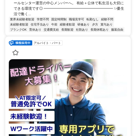
ールセンター運営の中心メンバーへ。 有給＋公休で私生活も大切に
できる環境です◎ ━━━━━━━━━━━━━━━━━━━ ✨優生
活で働く...
業界未経験者歓迎
学歴不問
固定時間制
職場見学可
転勤なし
経験不問
未経験者歓迎
住宅手当あり
午前
経験者歓迎
研修あり
夕方
賞与あり
ブランクOK
育休あり
交通費支給
長期歓迎
社割あり
長期休暇あり
服装自由
アルバイト・パート