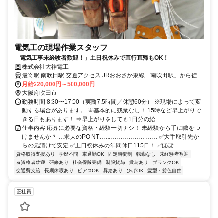
電気工の現場作業スタッフ
「電気工事未経験者歓迎！」土日祝休みで直行直帰もOK！
株式会社大神電工
最寄駅 南吹田駅 交通アクセス JRおおさか東線「南吹田駅」から徒歩
8分（車で2～3分） 阪急電鉄千里線「下新庄駅」から徒歩12分（車で
月給220,000円～500,000円
7～8分） 《現場について》 現場は大阪（約7割）・兵庫・和歌山・
大阪府吹田市
滋賀です。 ・工期は2日～1年半程度。 ・3～4名のチーム制で進めて
勤務時間 8:30〜17:00（実働7.5時間／休憩60分） ※現場によって変
いきます！ 《出張について》 ・関西圏内で年数回出張があります。
動する場合があります。 ※基本的に残業なし！ 15時など早上がりで
⇒家庭の都合で断ることも可能です。 （車で1時間半～2時間圏内）
きる日もあります！ ⇒早上がりをしても1日分の給...
・3年前に長野・新潟への出張がありましたが、 基本的に関西圏外の
仕事内容 応募に必要な資格・経験一切ナシ！ 未経験から手に職をつ
出張はほぼりません。 ●直行直帰OK ●転勤なし ●車通勤OK ●空きがあ
けませんか？ …求人のPOINT………………………… ✅大手取引先か
る場合、駐車場利用可能
らの元請けで安定 ✅土日祝休みの年間休日115日！ ✅ほぼ...
資格取得支援あり
学歴不問
車通勤OK
固定時間制
転勤なし
未経験者歓迎
有資格者歓迎
研修あり
社会保険完備
制服貸与
賞与あり
ブランクOK
交通費支給
長期休暇あり
ピアスOK
昇給あり
ひげOK
髪型・髪色自由
正社員