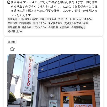
仕事内容 マットやモップなどの商品を検品し仕分けます。同じ作業
を繰り返すのですぐに覚えられますよ。 仕分けはお客様のもとに注
文通りの品を届けるために必要な仕事。 あなたの頑張りが集配スタ
ッフを支えます...
制服あり
1日4時間以内OK
主婦・主夫歓迎
フリーター歓迎
バイク通勤OK
学歴不問
固定時間制
平日のみOK
未経験者歓迎
交通費全額支給
午前
経験者歓迎
研修あり
ブランクOK
長期歓迎
社割あり
長期休暇あり
週4日以上OK
正社員