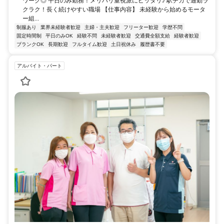
ワーク◎ 平日のみ勤務！メリハリ重視派にピッタリ♪ 駅チカで通勤ラ
クラク！長く続けやすい職場 【仕事内容】 未経験から始めるモータ
ー組...
制服あり
業界未経験者歓迎
主婦・主夫歓迎
フリーター歓迎
学歴不問
固定時間制
平日のみOK
経験不問
未経験者歓迎
交通費全額支給
経験者歓迎
ブランクOK
長期歓迎
フルタイム歓迎
土日祝休み
履歴書不要
アルバイト・パート