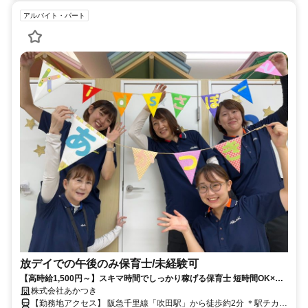
アルバイト・パート
放デイでの午後のみ保育士/未経験可
【高時給1,500円～】スキマ時間でしっかり稼げる保育士 短時間OK×週1
日～で無理なく勤務◎
株式会社あかつき
【勤務地アクセス】 阪急千里線「吹田駅」から徒歩約2分 ＊駅チカ好