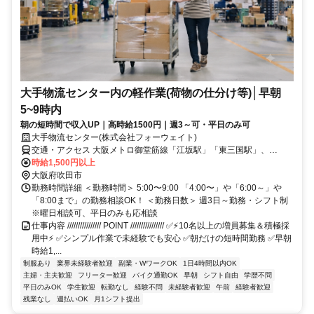
大手物流センター内の軽作業(荷物の仕分け等)│早朝
5~9時内
朝の短時間で収入UP｜高時給1500円｜週3～可・平日のみ可
大手物流センター(株式会社フォーウェイト)
交通・アクセス 大阪メトロ御堂筋線「江坂駅」「東三国駅」、
JR「南吹田駅」より自転車で8分 ⭐バイク通勤OK
時給1,500円以上
大阪府吹田市
勤務時間詳細 ＜勤務時間＞ 5:00〜9:00 「4:00〜」や「6:00～」や
「8:00まで」の勤務相談OK！ ＜勤務日数＞ 週3日～勤務・シフト制
※曜日相談可、平日のみも応相談
仕事内容 //////////////// POINT //////////////// ✅⚡10名以上の増員募集＆積極採
用中⚡ ✅シンプル作業で未経験でも安心 ✅朝だけの短時間勤務 ✅早朝
時給1,...
制服あり
業界未経験者歓迎
副業・WワークOK
1日4時間以内OK
主婦・主夫歓迎
フリーター歓迎
バイク通勤OK
早朝
シフト自由
学歴不問
平日のみOK
学生歓迎
転勤なし
経験不問
未経験者歓迎
午前
経験者歓迎
残業なし
週払いOK
月1シフト提出