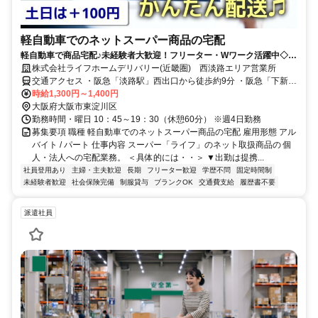
軽自動車でのネットスーパー商品の宅配
軽自動車で商品宅配♪未経験者大歓迎！フリーター・Wワーク活躍中◇週
4日勤務◇土日は＋100円
株式会社ライフホームデリバリー(近畿圏) 西淡路エリア営業所
交通アクセス ・阪急「淡路駅」西出口から徒歩約9分 ・阪急「下新庄
駅」から徒歩約10分 ・JRおおさか東線「南吹田駅」から徒歩約8分
時給1,300円～1,400円
・JR「東淀川駅」東出口から徒歩約12分 ・大阪メトロ御堂筋線「東
大阪府大阪市東淀川区
勤務時間・曜日 10：45～19：30（休憩60分） ※週4日勤務
三国駅」1号出口から徒歩約15分 ・車通勤OK
募集要項 職種 軽自動車でのネットスーパー商品の宅配 雇用形態 アル
バイト / パート 仕事内容 スーパー「ライフ」のネット取扱商品の 個
人・法人への宅配業務。 ＜具体的には・・＞ ▼出勤は提携...
社員登用あり
主婦・主夫歓迎
長期
フリーター歓迎
学歴不問
固定時間制
未経験者歓迎
社会保険完備
制服貸与
ブランクOK
交通費支給
履歴書不要
派遣社員