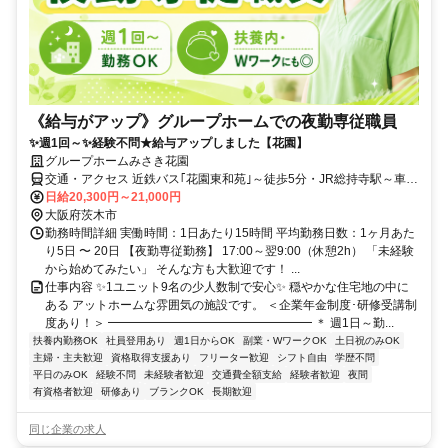
《給与がアップ》グループホームでの夜勤専従職員
✨週1回～✨経験不問★給与アップしました【花園】
グループホームみさき花園
交通・アクセス 近鉄バス｢花園東和苑｣～徒歩5分・JR総持寺駅～車8
分
日給20,300円～21,000円
大阪府茨木市
勤務時間詳細 実働時間：1日あたり15時間 平均勤務日数：1ヶ月あた
り5日 〜 20日 【夜勤専従勤務】 17:00～翌9:00（休憩2h） 「未経験
から始めてみたい」 そんな方も大歓迎です！ ...
仕事内容 ✨1ユニット9名の少人数制で安心✨ 穏やかな住宅地の中に
ある アットホームな雰囲気の施設です。 ＜企業年金制度･研修受講制
度あり！＞ ━━━━━━━━━━━━━━━━━ ＊ 週1日～勤...
扶養内勤務OK
社員登用あり
週1日からOK
副業・WワークOK
土日祝のみOK
主婦・主夫歓迎
資格取得支援あり
フリーター歓迎
シフト自由
学歴不問
平日のみOK
経験不問
未経験者歓迎
交通費全額支給
経験者歓迎
夜間
有資格者歓迎
研修あり
ブランクOK
長期歓迎
同じ企業の求人