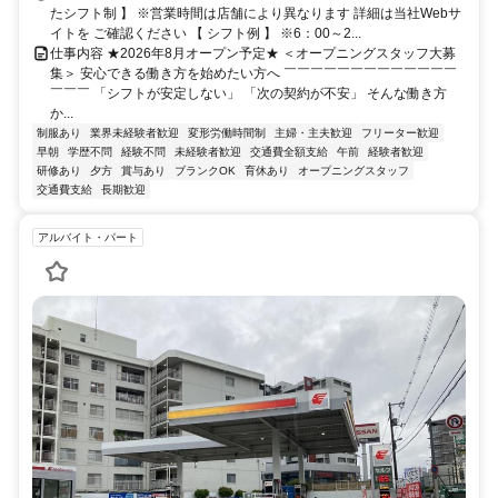
たシフト制 】 ※営業時間は店舗により異なります 詳細は当社Webサ
イトを ご確認ください 【 シフト例 】 ※6：00～2...
仕事内容 ★2026年8月オープン予定★ ＜オープニングスタッフ大募
集＞ 安心できる働き方を始めたい方へ ￣￣￣￣￣￣￣￣￣￣￣￣￣
￣￣￣ 「シフトが安定しない」 「次の契約が不安」 そんな働き方
か...
制服あり
業界未経験者歓迎
変形労働時間制
主婦・主夫歓迎
フリーター歓迎
早朝
学歴不問
経験不問
未経験者歓迎
交通費全額支給
午前
経験者歓迎
研修あり
夕方
賞与あり
ブランクOK
育休あり
オープニングスタッフ
交通費支給
長期歓迎
アルバイト・パート