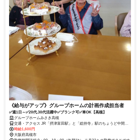
《給与がアップ》グループホームの計画作成担当者
✅週1日～✅20代.30代活躍中✅ブランク可✅車OK【高槻】
グループホームみさき高槻
交通・アクセス JR「摂津富田駅」と「総持寺」駅のちょうど中間の
線路沿いにある施設です
時給1,600円
大阪府高槻市