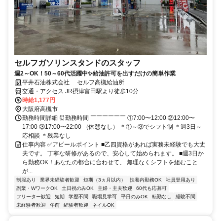
セルフガソリンスタンドのスタッフ
週2～OK！50～60代活躍中✨給油許可を出すだけの簡単作業
平井石油株式会社 セルフ高槻給油所
交通・アクセス JR摂津富田駅より徒歩10分
時給1,177円
大阪府高槻市
勤務時間詳細 ⏰勤務時間 ￣￣￣￣￣￣ ①7:00〜12:00 ②12:00〜
17:00 ③17:00〜22:00 （休憩なし） ＊①～③でシフト制 ＊週3日～
応相談 ＊残業なし
仕事内容 ✅アピールポイント ■乙四資格があれば実務未経験でも大丈
夫です。 丁寧な研修があるので、安心して始められます。 ■週3日か
ら勤務OK！あなたの都合に合わせて、 無理なくシフトを組むこと
が...
制服あり
業界未経験者歓迎
短期（3ヵ月以内）
扶養内勤務OK
社員登用あり
副業・WワークOK
土日祝のみOK
主婦・主夫歓迎
60代も応募可
フリーター歓迎
短期
学歴不問
職場見学可
平日のみOK
転勤なし
経験不問
未経験者歓迎
午前
経験者歓迎
ネイルOK