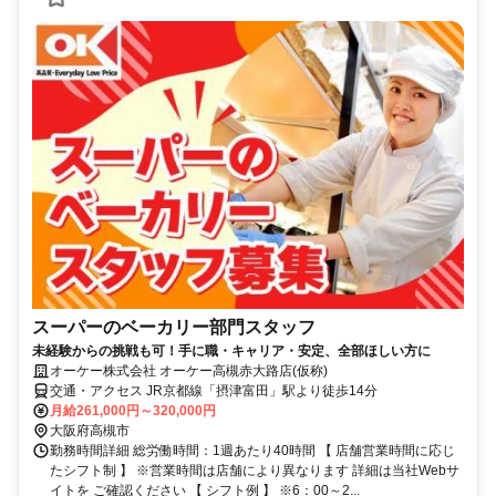
スーパーのベーカリー部門スタッフ
未経験からの挑戦も可！手に職・キャリア・安定、全部ほしい方に
オーケー株式会社 オーケー高槻赤大路店(仮称)
交通・アクセス JR京都線「摂津富田」駅より徒歩14分
月給261,000円～320,000円
大阪府高槻市
勤務時間詳細 総労働時間：1週あたり40時間 【 店舗営業時間に応じ
たシフト制 】 ※営業時間は店舗により異なります 詳細は当社Webサ
イトを ご確認ください 【 シフト例 】 ※6：00～2...