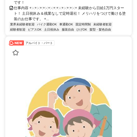
です！
仕事内容 +:-:+:-:+:+:-:+:-:+:+:-:+:-:+:+:-:+ 未経験から日給1万円スター
ト！ 土日祝休み＆残業なしで定時退社！ メリハリをつけて働ける塗
装のお仕事です。 +...
業界未経験者歓迎
バイク通勤OK
車通勤OK
固定時間制
未経験者歓迎
経験者歓迎
ピアスOK
土日祝休み
服装自由
ひげOK
髪型・髪色自由
アルバイト・パート