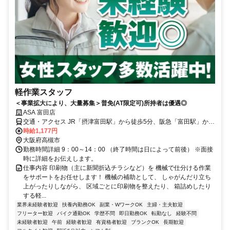
軽作業スタッフ
＜事業拡大により、大量募集＞普免(AT限定可)所持者は優遇◎
ASA 富田店
交通・アクセス JR「摂津富田駅」から徒歩5分、阪急「富田駅」から
徒歩6分
時給1,177円
大阪府高槻市
勤務時間詳細 9：00～14：00 （終了時間は日によって前後） ※面接
時に詳細をお伝えします。
仕事内容 印刷物（主に新聞折込チラシなど）を 機械で仕分ける作業
をサポートをお任せします！ 機械の補助として、 しゃがんだり立ち
上がったりしながら、 区域ごとに印刷物を整えたり、 箱詰めしたり
する軽...
業界未経験者歓迎
扶養内勤務OK
副業・WワークOK
主婦・主夫歓迎
フリーター歓迎
バイク通勤OK
学歴不問
即日勤務OK
転勤なし
経験不問
未経験者歓迎
午前
経験者歓迎
有資格者歓迎
ブランクOK
長期歓迎