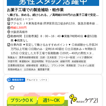
お菓子工場での製造補助・軽作業
＼稼げる。休める。続けられる。／高時給1500円のお菓子工場で安定ワ
ーク。残業なし＆土日祝休みでON・OFF◎男性スタッフ活躍中！
株式会社トーコー
アクセス ＪＲ東海道本線 摂津富田北口徒歩約12分、阪急京都本線 富
田（大阪府）北出口徒歩約16分、ＪＲ東海道本線 高槻〔ＪＲ〕きた
時給1,500円
西口徒歩約24分 JR「摂津富田駅」より徒歩12分／車＆バイク通勤
大阪府高槻市
OK
勤務時間 【日勤専属】 8：00～16：40 ◆実働7時間40分 ◆週5日勤
務 ◆残業なし
仕事内容 ▼安定して働けるおすすめポイント▼ ◎未経験から月収24
万円以上可能 ◎日勤のみ・定時16:40退社 ◎土日祝休み＋年間休日
125日 ◎安定した大手工場で長期勤務 ◎20代～40代の男性スタ...
制服あり
業界未経験者歓迎
主婦・主夫歓迎
フリーター歓迎
バイク通勤OK
学歴不問
車通勤OK
固定時間制
平日のみOK
経験不問
未経験者歓迎
交通費全額支給
経験者歓迎
残業なし
ブランクOK
長期歓迎
フルタイム歓迎
長期休暇あり
土日祝休み
履歴書不要
アルバイト・パート