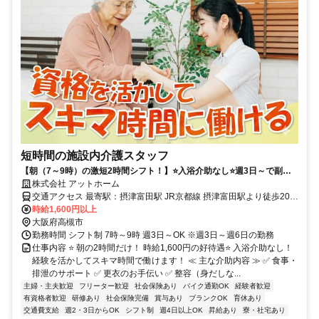
短時間の施設内介護スタッフ
【朝（7～9時）の激短2時間シフト！】⭐入浴介助なし⭐週3日～で副
業・短期もOK！「経験あり」で活躍できます◎
株式会社 アットホーム
交通アクセス 最寄駅：摂津富田駅 JR京都線 摂津富田駅より徒歩20分
バイク・自転車通勤OK ＊車通勤応相談
時給1,600円以上
大阪府高槻市
勤務時間 シフト制 7時～9時 週3日～OK ※週3日～週6日の勤務
仕事内容 ⭐ 朝の2時間だけ！ 時給1,600円の好待遇⭐ 入浴介助なし！
経験を活かしてスキマ時間で働けます！ ≪ 主な介助内容 ≫ ✅ 食事・
排泄のサポート ✅ 更衣のお手伝い ✅ 整容（身だしな...
主婦・主夫歓迎
フリーター歓迎
社会保険あり
バイク通勤OK
経験者歓迎
有資格者歓迎
研修あり
社会保険完備
賞与あり
ブランクOK
育休あり
交通費支給
週2・3日からOK
シフト制
週4日以上OK
昇給あり
寮・社宅あり