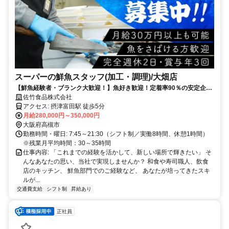
スーパーの鮮魚スタッフ(加工・調理)/大畑店
【鮮魚経験者・ブランク大歓迎！】魚好き歓迎！定着率90％の安定企業
◎ 賞与年3回＆完全週休2日制！／20代～40代活躍中
佐竹食品株式会社
アクセス: 摂津富田駅 徒歩5分
月給280,000円～350,000円
大阪府高槻市
勤務時間・曜日: 7:45～21:30（シフト制／実働8時間、休憩1時間）
※残業月平均時間：30～35時間
仕事内容: 「これまでの経験を活かして、新しい場所で輝きたい」 そ
んなあなたの思い、当社で実現しませんか？ 和食や寿司職人、飲食
店のキッチン、 鮮魚部門でのご経験など、 あなたが培ってきたスキ
ルが...
交通費支給
シフト制
昇給あり
正社員