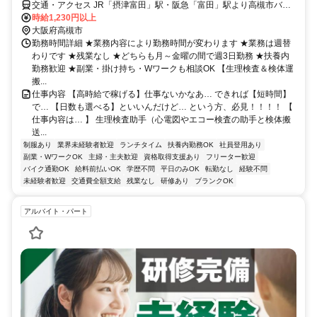
(20240726_147)
交通・アクセス JR「摂津富田」駅・阪急「富田」駅より高槻市バス
「日赤病院前」下車すぐ
時給1,230円以上
大阪府高槻市
勤務時間詳細 ★業務内容により勤務時間が変わります ★業務は週替
わりです ★残業なし ★どちらも月～金曜の間で週3日勤務 ★扶養内
勤務歓迎 ★副業・掛け持ち・Wワークも相談OK 【生理検査＆検体運
搬...
仕事内容 【高時給で稼げる】仕事ないかなあ… できれば【短時間】
で… 【日数も選べる】といいんだけど… という方、必見！！！！ 【
仕事内容は… 】 生理検査助手（心電図やエコー検査の助手と検体搬
送...
制服あり
業界未経験者歓迎
ランチタイム
扶養内勤務OK
社員登用あり
副業・WワークOK
主婦・主夫歓迎
資格取得支援あり
フリーター歓迎
バイク通勤OK
給料前払いOK
学歴不問
平日のみOK
転勤なし
経験不問
未経験者歓迎
交通費全額支給
残業なし
研修あり
ブランクOK
アルバイト・パート