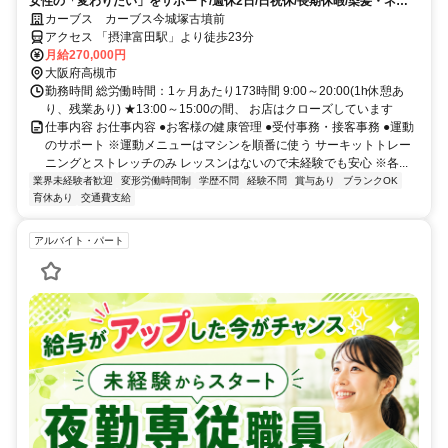
女性の「変わりたい」をサポート/週休2日/日祝休/長期休暇/染髪・ネイ
ルOK※規定内
カーブス カーブス今城塚古墳前
アクセス 「摂津富田駅」より徒歩23分
月給270,000円
大阪府高槻市
勤務時間 総労働時間：1ヶ月あたり173時間 9:00～20:00(1h休憩あ
り、残業あり) ★13:00～15:00の間、 お店はクローズしています
仕事内容 お仕事内容 ●お客様の健康管理 ●受付事務・接客事務 ●運動
のサポート ※運動メニューはマシンを順番に使う サーキットトレー
ニングとストレッチのみ レッスンはないので未経験でも安心 ※各...
業界未経験者歓迎
変形労働時間制
学歴不問
経験不問
賞与あり
ブランクOK
育休あり
交通費支給
アルバイト・パート