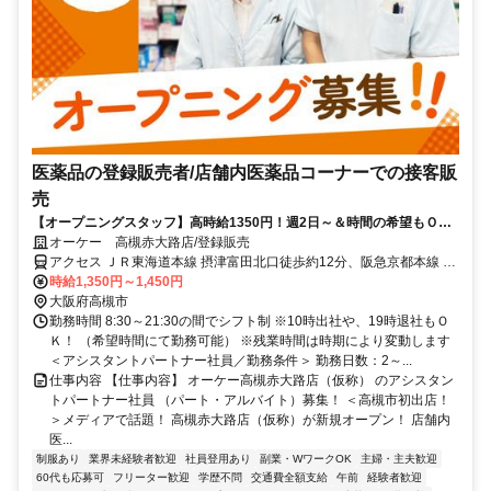
医薬品の登録販売者/店舗内医薬品コーナーでの接客販
売
【オープニングスタッフ】高時給1350円！週2日～＆時間の希望もＯＫ
／登録販売者の資格を活かして働けます◎
オーケー 高槻赤大路店/登録販売
アクセス ＪＲ東海道本線 摂津富田北口徒歩約12分、阪急京都本線 富
田（大阪府）北出口徒歩約13分、阪急京都本線 総持寺西口徒歩約16
時給1,350円～1,450円
分
大阪府高槻市
勤務時間 8:30～21:30の間でシフト制 ※10時出社や、19時退社もＯ
Ｋ！ （希望時間にて勤務可能） ※残業時間は時期により変動します
＜アシスタントパートナー社員／勤務条件＞ 勤務日数：2～...
仕事内容 【仕事内容】 オーケー高槻赤大路店（仮称） のアシスタン
トパートナー社員 （パート・アルバイト）募集！ ＜高槻市初出店！
＞メディアで話題！ 高槻赤大路店（仮称）が新規オープン！ 店舗内
医...
制服あり
業界未経験者歓迎
社員登用あり
副業・WワークOK
主婦・主夫歓迎
60代も応募可
フリーター歓迎
学歴不問
交通費全額支給
午前
経験者歓迎