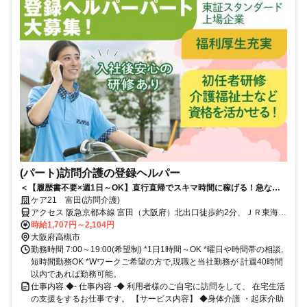
(パート)訪問介護の登録ヘルパー
＜【履歴書不要×週1日～OK】直行直帰でスキマ時間に稼げる！急なキ
ャンセルも手当有！定年無し！＞★履歴書の準備不要★未経験者OK！働
ケア21 富田(訪問介護)
きやすいシフト制！急なキャンセルが発生した場合でも手当で給与を補
アクセス 阪急京都本線 富田（大阪府）北出口徒歩約2分、ＪＲ東海道
償！
本線 摂津富田南口徒歩約3分、阪急京都本線 総持寺西口徒歩約17分
時給1,707円～2,104円
阪急京都本線「富田」駅から徒歩約3分
大阪府高槻市
勤務時間 7:00～19:00(希望制) *1日1時間～OK *曜日や時間帯の相談,
短時間勤務OK *Wワークご希望の方で,現職と当社勤務が 計週40時間
以内であれば勤務可能。
仕事内容 ◆- 仕事内容 -◆ 利用者様のご自宅に訪問をして、 在宅生活
の支援をするお仕事です。 【サービス内容】 ◆身体介護 ・起床介助