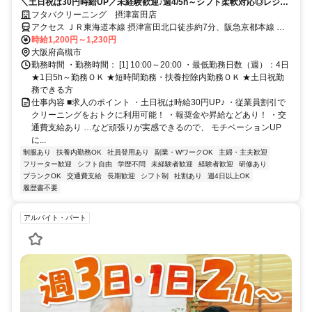
＼土日祝は30円時給UP／未経験歓迎♪週4/5h～シフト柔軟対応◎レジは
タッチパネル式でカンタン♪主婦・フリーター活躍中！
フタバクリーニング 摂津富田店
アクセス ＪＲ東海道本線 摂津富田北口徒歩約7分、阪急京都本線 富
田（大阪府）北出口徒歩約7分、阪急京都本線 総持寺東口徒歩約18分
時給1,200円～1,230円
大阪府高槻市
勤務時間 ・勤務時間： [1] 10:00～20:00 ・最低勤務日数（週）：4日
★1日5h～勤務ＯＫ ★短時間勤務・扶養控除内勤務ＯＫ ★土日祝勤
務できる方
仕事内容 ■求人のポイント ・土日祝は時給30円UP♪ ・従業員割引で
クリーニングをおトクに利用可能！ ・報奨金や昇給などあり！ ・交
通費支給あり …など頑張りが実感できるので、 モチベーションUP
に...
制服あり
扶養内勤務OK
社員登用あり
副業・WワークOK
主婦・主夫歓迎
フリーター歓迎
シフト自由
学歴不問
未経験者歓迎
経験者歓迎
研修あり
ブランクOK
交通費支給
長期歓迎
シフト制
社割あり
週4日以上OK
履歴書不要
アルバイト・パート