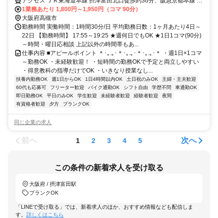
アクセス ＪＲ東海道本線 摂津富田北口徒歩約36分、阪急京都本線 富
田（大阪府）北出口徒歩約39分、ＪＲ東海道本線 ＪＲ総持寺徒歩約
1業務あたり 1,800円～1,950円（コマ 90分）
38分
大阪府高槻市
勤務時間 実働時間：1時間30分/日 平均勤務日数：1ヶ月あたり4日～
22日 【勤務時間】 17:55～19:25 ★週何日でもOK ★1日1コマ(90分)
～時間・曜日応相談 上記以外の時間帯もあ...
仕事内容 ■アピールポイント ＊･｡.｡･＊･｡.｡･＊･｡.｡･＊ ・週1日×1コマ
～勤務OK ・未経験歓迎！ ・短時間の勤務OKで予定と両立しやすい
・得意教科の指導だけでOK ・いきなり授業なし...
扶養内勤務OK
週1日からOK
1日4時間以内OK
土日祝のみOK
主婦・主夫歓迎
60代も応募可
フリーター歓迎
バイク通勤OK
シフト自由
学歴不問
車通勤OK
即日勤務OK
平日のみOK
学生歓迎
未経験者歓迎
経験者歓迎
夜間
有資格者歓迎
夕方
ブランクOK
同じ企業の求人
前へ
次へ
1
2
3
4
5
この条件の新着求人を受け取る
大阪府 / 摂津富田駅
ブランクOK
「LINEで受け取る」では、新着求人のほか、おすすめ情報なども配信しま
す。
詳しくはこちら