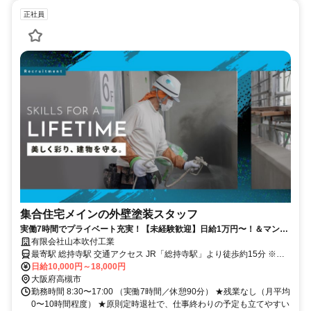
正社員
集合住宅メインの外壁塗装スタッフ
実働7時間でプライベート充実！【未経験歓迎】日給1万円〜！＆マンツ
ーマン指導で安心スタート
有限会社山本吹付工業
最寄駅 総持寺駅 交通アクセス JR「総持寺駅」より徒歩約15分 ※
車・バイク通勤OK！
日給10,000円～18,000円
大阪府高槻市
勤務時間 8:30〜17:00 （実働7時間／休憩90分） ★残業なし（月平均
0〜10時間程度） ★原則定時退社で、仕事終わりの予定も立てやすい