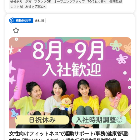
研修あり
夕方
ブランクOK
オープニングスタッフ
70代も応募可
長期歓迎
シフト制
友達と応募OK
正社員
女性向けフィットネスで運動サポート/事務(健康管理)