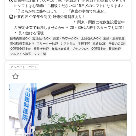
勤務時間詳細 9：00～18：00（休憩1h） ※月32ｈの勤務でＯＫです
✨ シフトはお気軽にご相談ください◎ 15日〆のシフトになります♪
「子どもが急に熱を出して･･･」 「家庭の事情で急遽お...
仕事内容 企業年金制度･研修受講制度あり！
━━━━━━━━━━━━━━━━ ＊ 関東・関西に複数施設運営中
の 安定企業で勤務しませんか⭐ ＊ 20～30代の若手スタッフも活躍！
＊ 長く働ける環境...
扶養内勤務OK
週1日からOK
副業・WワークOK
土日祝のみOK
主婦・主夫歓迎
資格取得支援あり
フリーター歓迎
シフト自由
学歴不問
車通勤OK
平日のみOK
交通費全額支給
経験者歓迎
有資格者歓迎
ブランクOK
交通費支給
長期歓迎
フルタイム歓迎
シフト制
アルバイト・パート