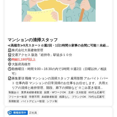
マンションの清掃スタッフ
≪高槻市≫9月スタート☆週2回・1日1時間☆家事の合間に可能！未経験
OKのマンション簡単清掃です！
株式会社大喜建物管理
交通アクセス 阪急「総持寺」駅徒歩１０分
時給1,180円以上
大阪府高槻市
勤務曜日・時間 9:00～16:30の内で1時間 ※週2日（日曜以外／相談
可）
募集要項 職種 マンションの清掃スタッフ 雇用形態 アルバイト / パー
ト 仕事内容 マンションの日常清掃のお仕事をお任せします。 共用エ
リアの清掃と維持管理、階段、廊下の掃除など ※ごみ置き場清...
制服あり
業界未経験者歓迎
副業・WワークOK
主婦・主夫歓迎
60代も応募可
フリーター歓迎
学歴不問
未経験者歓迎
残業なし
ブランクOK
70代も応募可
長期歓迎
バイトデビュー歓迎
シフト制
正社員