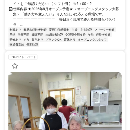
イトを ご確認ください 【 シフト例 】 ※6：00～2...
仕事内容 ★2026年8月オープン予定★ ＜オープニングスタッフ大募
集＞ 「働き方を変えたい」 そんな想いに応える職場です。 ￣￣￣￣
￣￣￣￣￣￣￣￣￣￣￣￣ 「毎日違う現場で終わる時間もバラバ
ラ」...
制服あり
業界未経験者歓迎
変形労働時間制
主婦・主夫歓迎
フリーター歓迎
早朝
学歴不問
経験不問
未経験者歓迎
交通費全額支給
午前
経験者歓迎
研修あり
夕方
賞与あり
ブランクOK
育休あり
オープニングスタッフ
交通費支給
長期歓迎
アルバイト・パート