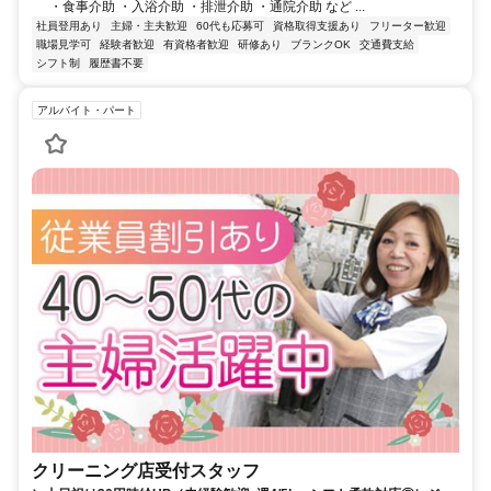
・食事介助 ・入浴介助 ・排泄介助 ・通院介助 など ...
社員登用あり
主婦・主夫歓迎
60代も応募可
資格取得支援あり
フリーター歓迎
職場見学可
経験者歓迎
有資格者歓迎
研修あり
ブランクOK
交通費支給
シフト制
履歴書不要
アルバイト・パート
クリーニング店受付スタッフ