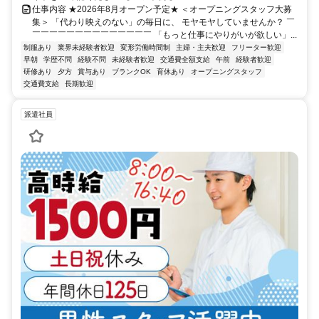
仕事内容 ★2026年8月オープン予定★ ＜オープニングスタッフ大募
集＞ 「代わり映えのない」の毎日に、 モヤモヤしていませんか？ ￣
￣￣￣￣￣￣￣￣￣￣￣￣￣￣ 「もっと仕事にやりがいが欲しい」...
制服あり
業界未経験者歓迎
変形労働時間制
主婦・主夫歓迎
フリーター歓迎
早朝
学歴不問
経験不問
未経験者歓迎
交通費全額支給
午前
経験者歓迎
研修あり
夕方
賞与あり
ブランクOK
育休あり
オープニングスタッフ
交通費支給
長期歓迎
派遣社員