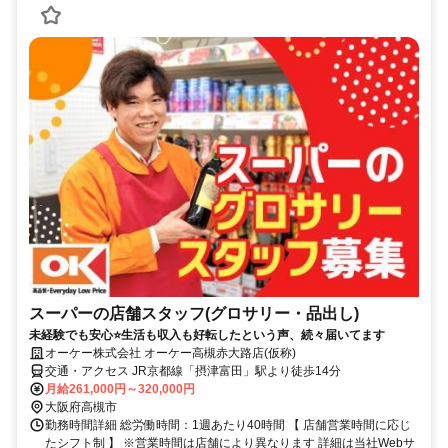
スーパーの店舗スタッフ(グロサリー・品出し)
未経験でも安心⭐生活も収入も好転したという声、続々届いてます
オーケー株式会社 オーケー高槻赤大路店(仮称)
交通・アクセス JR京都線「摂津富田」駅より徒歩14分
月給261,000円～320,000円
大阪府高槻市
勤務時間詳細 総労働時間：1週あたり40時間 【 店舗営業時間に応じ
たシフト制 】 ※営業時間は店舗により異なります 詳細は当社Webサ