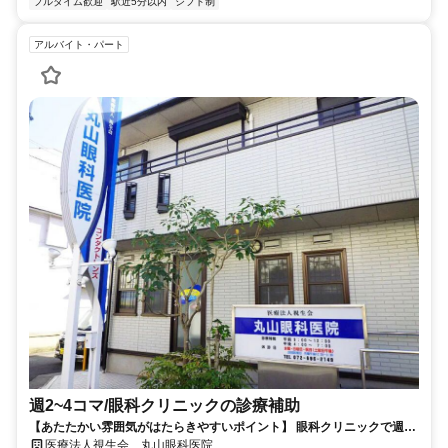
フルタイム歓迎
駅近5分以内
シフト制
アルバイト・パート
週2~4コマ/眼科クリニックの診療補助
【あたたかい雰囲気がはたらきやすいポイント】 眼科クリニックで週2
～勤務OKの診療補助スタッフを募集中＊
医療法人視生会 丸山眼科医院