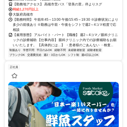
【勤務地アクセス】 高槻市営バス「登美の里」停よりスグ
時給1,270円以上
大阪府高槻市
【勤務時間】 午前/8:45～13:00 午後/15:45～19:30 ※診療状況により
多少の前後あり ※勤務は午前・午後をシフトで週2～4コマ程度で応
相談
【雇用形態】 アルバイト・パート 【職種】 週2～4コマ／眼科クリニ
ックの診療補助 【仕事内容】 眼科クリニック内での診療補助をお願
いいたします。 【具体的には…】 ・患者様のごあんない ・検査...
制服あり
学歴不問
平日のみOK
経験不問
未経験者歓迎
経験者歓迎
ブランクOK
交通費支給
週2・3日からOK
シフト制
週4日以上OK
正社員