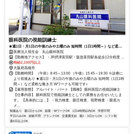
眼科医院の視能訓練士
★週1日・月1日の午後のみや土曜のみ 短時間（1日1時間～）など柔軟
医療法人視生会 丸山眼科医院
な働き方Wワークも可能です♪ ★地域に長く親しまれる眼科医院です。
【勤務地アクセス】 ・JR摂津富田駅・阪急富田駅各徒歩12分程度 ・
高槻市営バス「登美の里」下車、徒歩スグ
時給2,100円以上
大阪府高槻市
【勤務時間】 （午前）8:45～13:00 （午後）15:45～19:30 ※診療に
より前後あり ★週1日・月1日の午後のみや土曜のみ 短時間（1日1時
間～）など柔軟な働き方 Wワークも可能です♪
【雇用形態】 アルバイト・パート 【職種】 眼科医院の視能訓練士
【仕事内容】 眼科医院で視能訓練士としての業務をお任せいたしま
す。 【具体的には…】 ・視力検査、眼圧検査、視野検査 ・眼底カ
メ...
制服あり
週1日からOK
副業・WワークOK
1日4時間以内OK
学歴不問
平日のみOK
経験不問
ブランクOK
交通費支給
週2・3日からOK
シフト制
週4日以上OK