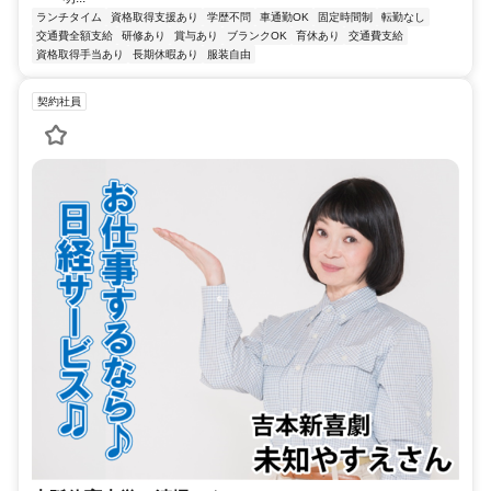
ランチタイム
資格取得支援あり
学歴不問
車通勤OK
固定時間制
転勤なし
交通費全額支給
研修あり
賞与あり
ブランクOK
育休あり
交通費支給
資格取得手当あり
長期休暇あり
服装自由
契約社員