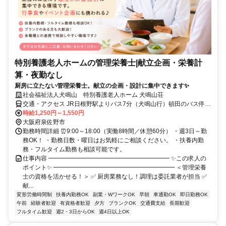
特別養護老人ホームの管理栄養士|献立企画・栄養計
算・夜勤なし
厨房に立たない管理栄養士。献立の企画・設計に集中できます✨
社会福祉法人犬鳴山 特別養護老人ホーム 犬鳴山荘
交通・アクセス JR日根野駅よりバス7分（犬鳴山行）頓田のバス停下
車 徒歩3分
時給1,250円～1,550円
大阪府泉佐野市
勤務時間詳細 ⏰9:00～18:00（実働8時間／休憩60分） ・週3日～勤
務OK！ ・勤務日数・曜日はお気軽にご相談ください。 ・扶養内勤
務・フルタイム勤務も相談可能です。
仕事内容 ━━━━━━━━━━━━━━━━━━━━ ✨この求人の
ポイント✨ ━━━━━━━━━━━━━━━━━━━━ ＜管理栄養
士の資格を活かせる！＞ ✅ 厨房業務なし！調理は委託業者が担当 ✅
献...
変形労働時間制
扶養内勤務OK
副業・WワークOK
早朝
車通勤OK
即日勤務OK
午前
経験者歓迎
有資格者歓迎
夕方
ブランクOK
交通費支給
長期歓迎
フルタイム歓迎
週2・3日からOK
週4日以上OK