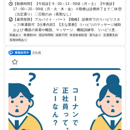
【勤務時間】 【午前診】9：00～13：00頃（月～土） 【午後診】
17：00～20：00頃（月・火・木・金） ※勤務は診療終了まで 〇休憩
（法定通り） 〇日勤のみ（夜勤なし）
【雇用形態】 アルバイト・パート 【職種】 診療所でのリハビリスタ
ッフ/車通勤可 【仕事内容】 【主な業務】 リハビリのマッサージ補助
および 機器の装着や離脱、マッサージ、機能訓練等、リハビリ患...
制服あり
車通勤OK
固定時間制
経験不問
有資格者歓迎
賞与あり
交通費支給
長期休暇あり
正社員