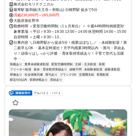
興味があれば未経験から安心スタート！
株式会社モリテクニカル
最寄駅 阪和線(天王寺～和歌山) 日根野駅 徒歩で5分
月給230,000円～265,000円
大阪府泉佐野市
勤務時間 ＜変形労働時間制（1ヵ月単位）＞ ※週44時間特例措置対
象事業場 ＜平日＞9:30～19:30 13:00～14:00 休憩時間 14:00～15:00
自習時間 ＜土曜＞9:30～13...
仕事内容 ＼日根野駅から徒歩5分！残業ほぼなし／ ・未経験歓迎！第
二新卒もOK ・基本定時退社！月平均残業3時間以内 ・賞与・昇給あ
り！頑張りはしっかり評価 ・育休取得実績あり！子育て世代も活躍
中 ・...
制服あり
業界未経験者歓迎
変形労働時間制
主婦・主夫歓迎
長期
フリーター歓迎
産休・育休取得実績あり
経験不問
未経験者歓迎
経験者歓迎
研修あり
社会保険完備
賞与あり
ブランクOK
交通費支給
長期歓迎
駅近5分以内
長期休暇あり
昇給あり
アルバイト・パート