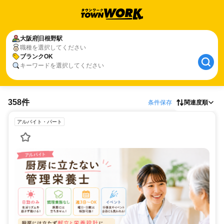
大阪府
日根野駅
職種を選択してください
ブランクOK
キーワードを選択してください
358件
条件保存
関連度順
アルバイト・パート