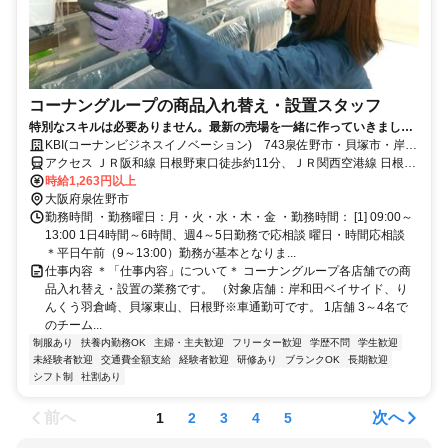
コーナングループの商品入れ替え・設置スタッフ
特別なスキルは必要ありません。最新の売場を一緒に作っていきましょ
う
KBI(コーナンビジネスイノベーション) 743泉佐野市・貝塚市・岸和
田市エリア
アクセス ＪＲ阪和線 日根野東口徒歩約11分、ＪＲ関西空港線 日根野
東口徒歩約11分、ＪＲ阪和線/ＪＲ関西空港線 熊取東口徒歩約19分
時給1,263円以上
大阪府泉佐野市
勤務時間 ・勤務曜日：月・火・水・木・金 ・勤務時間： [1] 09:00～
13:00 1日4時間～6時間、週4～5日勤務で応相談 曜日・時間応相談
＊平日午前（9～13:00）勤務が基本となりま...
仕事内容 ＊「仕事内容」について＊ コーナングループ各店舗での商
品入れ替え・設置の業務です。 （対象店舗：岸和田ベイサイド、り
んくう羽倉崎、貝塚東山、日根野※車通勤可です。 1店舗 3～4名で
のチーム...
制服あり
扶養内勤務OK
主婦・主夫歓迎
フリーター歓迎
学歴不問
学生歓迎
未経験者歓迎
交通費全額支給
経験者歓迎
研修あり
ブランクOK
長期歓迎
シフト制
社割あり
前へ
次へ
1
2
3
4
5