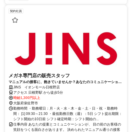
契約社員
メガネ専門店の販売スタッフ
マニュアルの接客に、飽きていませんか？あなたのコミュニケーション
力・提案力を活かし、お客様の日常を変えるプロの接客へ。
JINS イオンモール日根野店
アクセス 日根野駅 から徒歩5分
時給1,300円以上
大阪府泉佐野市
勤務時間 ・勤務曜日：月・火・水・木・金・土・日・祝 ・勤務時
間： [1] 09:30～21:30 ・最低勤務日数（週）：5日 シフト提出期限：
シフト開始の10日前 シフト確定時期：シフト開始の...
仕事内容 あなたの提案とコミュニケーションが、 目の前のお客様の
笑顔をつくる面白さがあります。 決められたマニュアル通りの接客