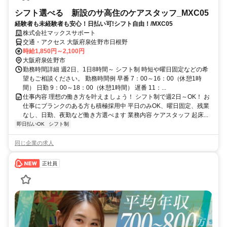
シフト選べる 新設のサ高住のケアスタッフ_MXC05
経験者も未経験者も安心！日払い可!シフト自由！/MXC05
株式会社マックスサポート
交通・アクセス 大阪府泉佐野市日根野
時給1,850円～2,100円
大阪府泉佐野市
勤務時間詳細 週2日、1日8時間～ シフト制 時短や曜日固定などの希
望もご相談ください。 勤務時間例 早番 7：00～16：00（休憩1時
間） 日勤 9：00～18：00（休憩1時間） 遅番 11：...
仕事内容 理想の働き方を叶えましょう！ シフト制で週2日～OK！ お
仕事にブランクのある方も積極採用中 平日のみOK、曜日固定、残業
なし、日勤、夜勤など働き方選べます 業務内容 ケアスタッフ 起床...
即日払いOK
シフト制
同じ企業の求人
正社員