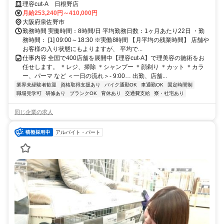
らず毎月給与保障＋歩合あり！ノルマなし◎年4回昇給チャンス有
理容cut-A 日根野店
月給253,240円～410,000円
大阪府泉佐野市
勤務時間 実働時間：8時間/日 平均勤務日数：1ヶ月あたり22日 ・勤
務時間： [1] 09:00～18:30 ※実働8時間 【月平均の残業時間】 店舗や
お客様の入り状態にもよりますが、 平均で...
仕事内容 全国で400店舗を展開中【理容cut-A】で理美容の施術をお
任せします。 ＊レジ、掃除 ＊シャンプー ＊顔剃り ＊カット ＊カラ
ー、パーマ など ＜一日の流れ＞- 9:00… 出勤、店舗...
業界未経験者歓迎
資格取得支援あり
バイク通勤OK
車通勤OK
固定時間制
職場見学可
研修あり
ブランクOK
育休あり
交通費支給
寮・社宅あり
同じ企業の求人
アルバイト・パート