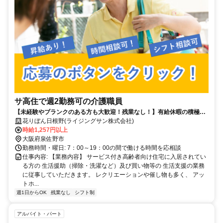
サ高住で週2勤務可の介護職員
【未経験やブランクのある方も大歓迎！残業なし！】有給休暇の積極取
得推奨！
花りぼん日根野(ライジングサン株式会社)
時給1,257円以上
大阪府泉佐野市
勤務時間・曜日: 7：00～19：00の間で働ける時間を応相談
仕事内容: 【業務内容】 サービス付き高齢者向け住宅に入居されてい
る方の 生活援助（掃除・洗濯など）及び買い物等の 生活支援の業務
に従事していただきます。 レクリエーションや催し物も多く、 アッ
トホ...
週1日からOK
残業なし
シフト制
アルバイト・パート