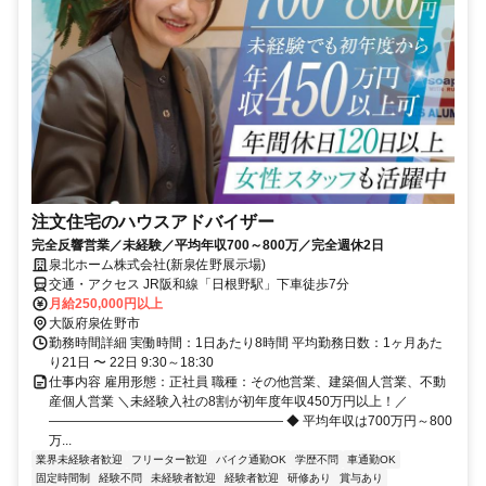
注文住宅のハウスアドバイザー
完全反響営業／未経験／平均年収700～800万／完全週休2日
泉北ホーム株式会社(新泉佐野展示場)
交通・アクセス JR阪和線「日根野駅」下車徒歩7分
月給250,000円以上
大阪府泉佐野市
勤務時間詳細 実働時間：1日あたり8時間 平均勤務日数：1ヶ月あた
り21日 〜 22日 9:30～18:30
仕事内容 雇用形態：正社員 職種：その他営業、建築個人営業、不動
産個人営業 ＼未経験入社の8割が初年度年収450万円以上！／
―――――――――――――――――― ◆ 平均年収は700万円～800
万...
業界未経験者歓迎
フリーター歓迎
バイク通勤OK
学歴不問
車通勤OK
固定時間制
経験不問
未経験者歓迎
経験者歓迎
研修あり
賞与あり