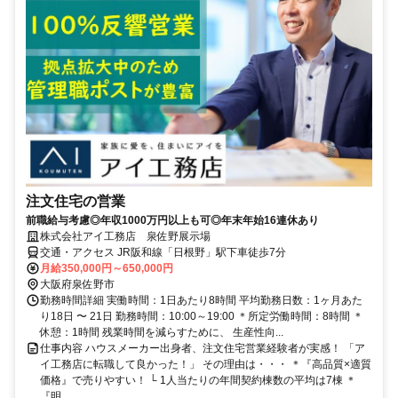
注文住宅の営業
前職給与考慮◎年収1000万円以上も可◎年末年始16連休あり
株式会社アイ工務店 泉佐野展示場
交通・アクセス JR阪和線「日根野」駅下車徒歩7分
月給350,000円～650,000円
大阪府泉佐野市
勤務時間詳細 実働時間：1日あたり8時間 平均勤務日数：1ヶ月あた
り18日 〜 21日 勤務時間：10:00～19:00 ＊所定労働時間：8時間 ＊
休憩：1時間 残業時間を減らすために、 生産性向...
仕事内容 ハウスメーカー出身者、注文住宅営業経験者が実感！ 「ア
イ工務店に転職して良かった！」 その理由は・・・ ＊『高品質×適質
価格』で売りやすい！ └ 1人当たりの年間契約棟数の平均は7棟 ＊
『明...