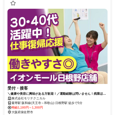
受付・接客
＼健康や美容に興味がある方歓迎！／運動経験は問いません！残業ほぼ
なし＆正社員登用制度ありで将来も安心
株式会社モリテクニカル
最寄駅 阪和線(天王寺～和歌山) 日根野駅 徒歩で5分
時給1,180円～1,300円
大阪府泉佐野市