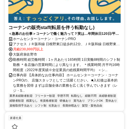
コーナンの販売staff(転居を伴う転勤なし)
＜急募のお仕事＞コーナンで働く魅力って？実は…年間休日120日/平均
残業14時間！
ホームセンターコーナン・コーナンPRO
アクセス ＪＲ阪和線 日根野東口徒歩約12分、ＪＲ阪和線 日根野東口
徒歩約12分、ＪＲ阪和線 熊取東口徒歩約18分 【重要】地域限定職の
月給230,000円以上
配属について：ご自身の自宅から片道90分圏内の店舗へ配属となりま
大阪府泉佐野市
す。本求人の勤務地への配属は確約できませんのでご了承ください。
勤務時間 総労働時間：1ヶ月あたり165時間 1日実働8時間のシフト制
勤務 ＊各店舗の営業時間により異なります。 ＊残業時間:月平均16時
間程度（2022年度実績※全従業員の総残業時間平均） ＜シ...
仕事内容 【具体的なお仕事内容】 ホームセンターコーナン・コーナ
ンPROの、 店舗スタッフとしてご活躍ください。 ■入社後は基本的
な業務を習得 まずは店舗全体の業務を広く浅く学んでいきます（レ
ジ・S...
業界未経験者歓迎
フリーター歓迎
学歴不問
転勤なし
経験不問
未経験者歓迎
経験者歓迎
残業なし
有資格者歓迎
研修あり
賞与あり
ブランクOK
育休あり
資格取得手当あり
シフト制
社割あり
長期休暇あり
髪型・髪色自由
派遣社員