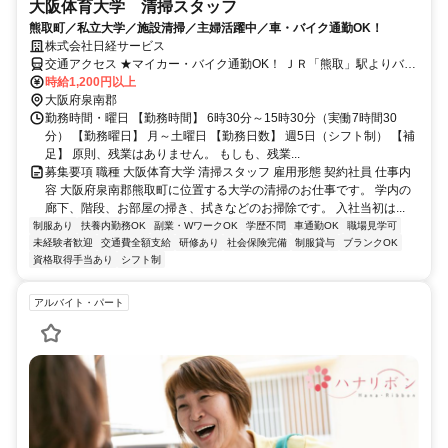
大阪体育大学 清掃スタッフ
熊取町／私立大学／施設清掃／主婦活躍中／車・バイク通勤OK！
株式会社日経サービス
交通アクセス ★マイカー・バイク通勤OK！ ＪＲ「熊取」駅よりバス
15分 ＜通勤可能エリア＞ 阪南市、泉佐野市などからも通勤可能で
時給1,200円以上
す！ もちろん上記市以外からでもOK！
大阪府泉南郡
勤務時間・曜日 【勤務時間】 6時30分～15時30分（実働7時間30
分） 【勤務曜日】 月～土曜日 【勤務日数】 週5日（シフト制） 【補
足】 原則、残業はありません。 もしも、残業...
募集要項 職種 大阪体育大学 清掃スタッフ 雇用形態 契約社員 仕事内
容 大阪府泉南郡熊取町に位置する大学の清掃のお仕事です。 学内の
廊下、階段、お部屋の掃き、拭きなどのお掃除です。 入社当初は...
制服あり
扶養内勤務OK
副業・WワークOK
学歴不問
車通勤OK
職場見学可
未経験者歓迎
交通費全額支給
研修あり
社会保険完備
制服貸与
ブランクOK
資格取得手当あり
シフト制
アルバイト・パート