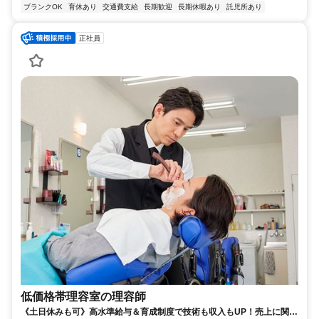
ブランクOK
育休あり
交通費支給
長期歓迎
長期休暇あり
託児所あり
正社員
低価格帯理容室の理容師
《土日休みも可》高水準給与＆育成制度で技術も収入もUP！売上に関わ