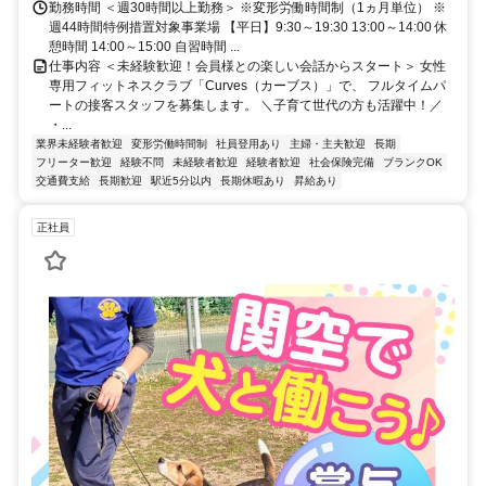
勤務時間 ＜週30時間以上勤務＞ ※変形労働時間制（1ヵ月単位） ※
週44時間特例措置対象事業場 【平日】9:30～19:30 13:00～14:00 休
憩時間 14:00～15:00 自習時間 ...
仕事内容 ＜未経験歓迎！会員様との楽しい会話からスタート＞ 女性
専用フィットネスクラブ「Curves（カーブス）」で、 フルタイムパ
ートの接客スタッフを募集します。 ＼子育て世代の方も活躍中！／
・...
業界未経験者歓迎
変形労働時間制
社員登用あり
主婦・主夫歓迎
長期
フリーター歓迎
経験不問
未経験者歓迎
経験者歓迎
社会保険完備
ブランクOK
交通費支給
長期歓迎
駅近5分以内
長期休暇あり
昇給あり
正社員