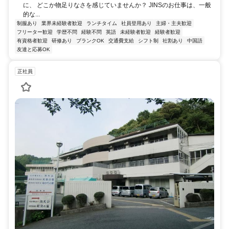
に、 どこか物足りなさを感じていませんか？ JINSのお仕事は、一般
的な...
制服あり
業界未経験者歓迎
ランチタイム
社員登用あり
主婦・主夫歓迎
フリーター歓迎
学歴不問
経験不問
英語
未経験者歓迎
経験者歓迎
有資格者歓迎
研修あり
ブランクOK
交通費支給
シフト制
社割あり
中国語
友達と応募OK
正社員