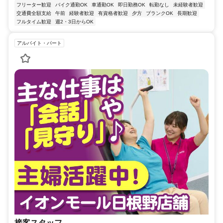
フリーター歓迎
バイク通勤OK
車通勤OK
即日勤務OK
転勤なし
未経験者歓迎
交通費全額支給
午前
経験者歓迎
有資格者歓迎
夕方
ブランクOK
長期歓迎
フルタイム歓迎
週2・3日からOK
アルバイト・パート
接客スタッフ