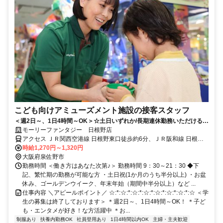
こども向けアミューズメント施設の接客スタッフ
＜週2日～、1日4時間～OK＞☆土日いずれか/長期連休勤務いただける方
歓迎☆ゲーセン好き活躍中♪
モーリーファンタジー 日根野店
アクセス ＪＲ関西空港線 日根野東口徒歩約6分、ＪＲ阪和線 日根野
東口徒歩約6分、ＪＲ阪和線 熊取東口徒歩約24分
時給1,270円～1,320円
大阪府泉佐野市
勤務時間 ＜働き方はあなた次第♪＞ 勤務時間 9：30～21：30 ◆下
記、繁忙期の勤務が可能な方 ・土日祝(1か月のうち半分以上) ・お盆
休み、ゴールデンウイーク、年末年始（期間中半分以上）など ...
仕事内容 ＼アピールポイント／ ☆:*:☆:*:☆:*:☆:*:☆:*:☆:*:☆:*:☆ ＜学
生の募集は終了しております＞ ＊週2日～、1日4時間～OK！ ＊子ど
も・エンタメが好き！な方活躍中 ＊お...
制服あり
扶養内勤務OK
社員登用あり
1日4時間以内OK
主婦・主夫歓迎