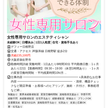
女性専用サロンのエステティシャン
未経験OK│日曜休み│1日3人程度│住宅・資格手当あり
デフィー日根野店
交通・アクセス JR阪和線 日根野駅 徒歩2分
月給235,100円
大阪府泉佐野市
勤務時間詳細 実働時間：1日あたり8時間30分 平均勤務日数：1ヶ月
あたり22日 【勤務時間】 09:30～19:00 （休憩1時間あり） ・1ヶ月
の変形労働時間制 ・平均残業時間10h/月 ...
仕事内容 ━━━━━━━━━━━━━━━━━━━ ⭐具体的なお仕事
内容 ━━━━━━━━━━━━━━━━━━━ ・清掃、機器チェッ
クなど開店準備 ・お客様へのヒアリング、施術 ・片付け、事務処理
など締...
制服あり
業界未経験者歓迎
変形労働時間制
資格取得支援あり
学歴不問
経験不問
未経験者歓迎
住宅手当あり
経験者歓迎
研修あり
ブランクOK
交通費支給
駅近5分以内
資格取得手当あり
社割あり
友達と応募OK
寮・社宅あり