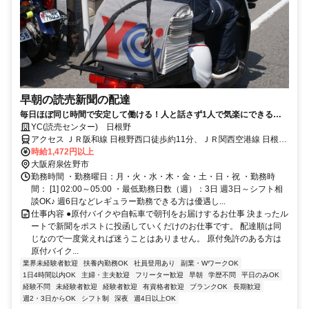
早朝の読売新聞の配達
毎日ほぼ同じ時間で安定して働ける！人と話さず1人で気楽にできるシ
ンプル作業！家計や年金の＋αにもぴったり！中高年の方（50代・60
YC(読売センター) 日根野
代）も活躍中！
アクセス ＪＲ阪和線 日根野西口徒歩約11分、ＪＲ関西空港線 日根野
西口徒歩約11分、ＪＲ阪和線 長滝徒歩約22分
時給1,472円以上
大阪府泉佐野市
勤務時間 ・勤務曜日：月・火・水・木・金・土・日・祝 ・勤務時
間： [1] 02:00～05:00 ・最低勤務日数（週）：3日 週3日～シフト相
談OK♪ 週6日などレギュラー勤務できる方は優遇し...
仕事内容 ●原付バイクや自転車で朝刊をお届けするお仕事 決まったル
ートで新聞をポストに投函していくだけのお仕事です。 配達順は同
じなので一度覚えれば迷うことはありません。 原付免許のある方は
原付バイク...
業界未経験者歓迎
扶養内勤務OK
社員登用あり
副業・WワークOK
1日4時間以内OK
主婦・主夫歓迎
フリーター歓迎
早朝
学歴不問
平日のみOK
経験不問
未経験者歓迎
経験者歓迎
有資格者歓迎
ブランクOK
長期歓迎
週2・3日からOK
シフト制
深夜
週4日以上OK