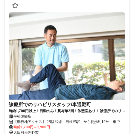
診療所でのリハビリスタッフ/車通勤可
時給1,700円以上！日勤のみ！賞与年2回！休憩室あり！ 診療所でのリハ
ビリスタッフ（A/P）募集中！
平松診療所
【勤務地アクセス】 JR阪和線「日根野駅」から徒歩約19分・車で約
4分 ※南海バス「西上バス停」から徒歩約10分 〇車・マイカー通勤
時給1,700円～1,900円
OK（駐車場完備）
大阪府泉佐野市