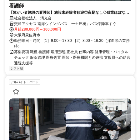
看護師
【障がい者施設の看護師】施設未経験者歓迎◎夜勤なし◇残業ほぼな
し！30代～50代女性活躍中◎
社会福祉法人 清光会
交通アクセス 南海ウイングバス「一土庄橋」バス停降車すぐ
月給280,000円～300,000円
大阪府泉佐野市
勤務曜日・時間 ［1］9:00～17:30 ［2］8:00～16:30（採血等の業務
時）
募集要項 職種 看護師 雇用形態 正社員 仕事内容 健康管理・バイタル
チェック 服薬管理 医療処置 医師・医療機関との連携 支援員への助言
通院支援等
シフト制
アルバイト・パート