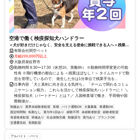
空港で働く検疫探知犬ハンドラー
＜犬が好きだけじゃなく、安全を支える使命に挑戦できる人へ＞残業ほ
ぼなし・日勤のみで高い定着率！
有限会社関空ペット
月給200,000円以上
大阪府泉佐野市
勤務時間 8:30〜17:30（休憩1h、実働8h） ※勤務時間帯変更の可能
性有 ※飛行機便の都合による ＜残業ほぼなし！＞ タイムカードで勤
怠を管理しているので、 発生した分は1分単位で残業手当を...
仕事内容 「犬と真剣に向き合える気持ち」 「チームで関わるコミュ
ニケーション能力」 これらを活かして検疫探知犬ハンドラーに！ ＼
検疫探知犬（パートナー）とは？／ 入国検査場で働き、手荷物や国
際郵便か...
制服あり
業界未経験者歓迎
長期
バイク通勤OK
大量募集
車通勤OK
固定時間制
転勤なし
賞与年1回あり
経験不問
未経験者歓迎
経験者歓迎
有資格者歓迎
研修あり
社会保険完備
制服貸与
賞与あり
ブランクOK
交通費支給
長期歓迎
アルバイト・パート