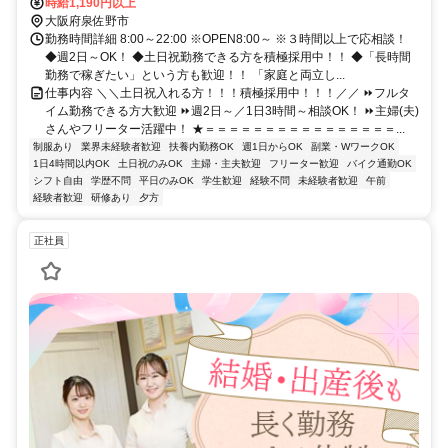
時給1,190円以上
大阪府泉佐野市
勤務時間詳細 8:00～22:00 ※OPEN8:00～ ※３時間以上で応相談！
◆週2日～OK！ ◆土日祝勤務できる方を積極採用中！！ ◆「長時間
勤務で稼ぎたい」という方も歓迎！！ 「家庭と両立し...
仕事内容 ＼＼土日祝入れる方！！！積極採用中！！！／／ ⏩フルタ
イム勤務できる方大歓迎 ⏩週2日～／1日3時間～相談OK！ ⏩主婦(夫)
さんやフリーター活躍中！ ★＝＝＝＝＝＝＝＝＝＝＝＝＝＝＝＝...
制服あり
業界未経験者歓迎
扶養内勤務OK
週1日からOK
副業・WワークOK
1日4時間以内OK
土日祝のみOK
主婦・主夫歓迎
フリーター歓迎
バイク通勤OK
シフト自由
学歴不問
平日のみOK
学生歓迎
経験不問
未経験者歓迎
午前
経験者歓迎
研修あり
夕方
正社員