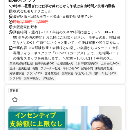
＼9時半～昼過ぎには仕事が終わるから午後は自由時間／扶養内勤務
OK！週2日～家庭と無理なく両立！
株式会社モリテクニカル
最寄駅 阪和線(天王寺～和歌山) 日根野駅 徒歩で5分
時給1,180円～1,300円
大阪府泉佐野市
勤務時間 ＜週2日～OK！午前のスキマ時間に働こう＞ 9：30～13：
00 ※その他の時間もお気軽にご相談ください。 ※平日のみ、曜日固
定などもOK！ 午前中にさくっと働いて、午後は家事や私生活をゆ...
仕事内容 ＜未経験歓迎！会員様との楽しい会話からスタート＞ 女性
専用フィットネスクラブ「Curves（カーブス）」で、 短時間パート
の接客スタッフを募集します。 ＼9:30～13:00だけ！午前のス...
業界未経験者歓迎
扶養内勤務OK
社員登用あり
1日4時間以内OK
土日祝のみOK
主婦・主夫歓迎
長期
フリーター歓迎
平日のみOK
経験不問
未経験者歓迎
経験者歓迎
ブランクOK
交通費支給
長期歓迎
駅近5分以内
週2・3日からOK
シフト制
長期休暇あり
昇給あり
正社員