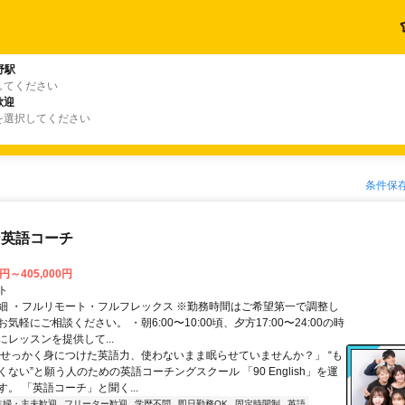
野駅
してください
歓迎
を選択してください
条件保
な英語コーチ
0円～405,000円
ト
細 ・フルリモート・フルフレックス ※勤務時間はご希望第一で調整し
気軽にご相談ください。 ・朝6:00〜10:00頃、夕方17:00〜24:00の時
レッスンを提供して...
「せっかく身につけた英語力、使わないまま眠らせていませんか？」 “も
ない”と願う人のための英語コーチングスクール 「90 English」を運
。 「英語コーチ」と聞く...
主婦・主夫歓迎
フリーター歓迎
学歴不問
即日勤務OK
固定時間制
英語