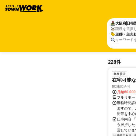
大阪府
日根
職種を選択
主婦・主夫
キーワード
228件
業務委託
在宅可能
90株式会社
月給60,00
フルリモー
勤務時間詳
ますので、お
間帯を中心に
仕事内容 
う挫折したく
営しています
社員登用あり