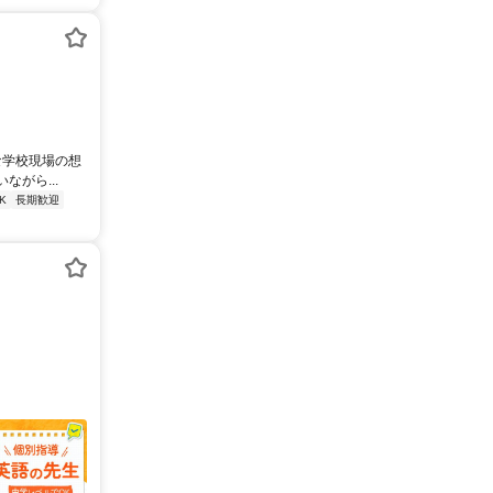
な学校現場の想
がら...
K
長期歓迎