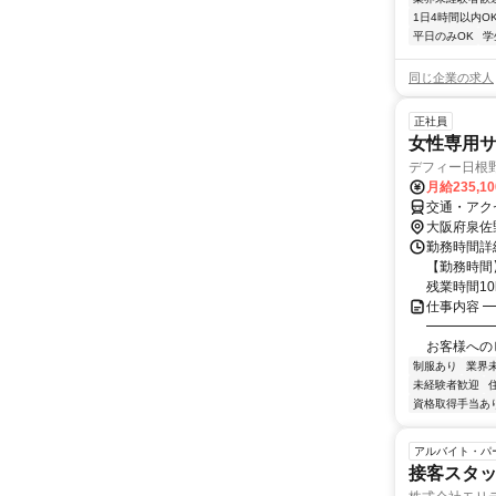
1日4時間以内O
平日のみOK
学
同じ企業の求人
正社員
女性専用
デフィー日根
月給235,1
交通・アクセ
大阪府泉佐
勤務時間詳
【勤務時間】
残業時間10h/
仕事内容 
━━━━━
お客様への
制服あり
業界
未経験者歓迎
資格取得手当あ
アルバイト・パ
接客スタ