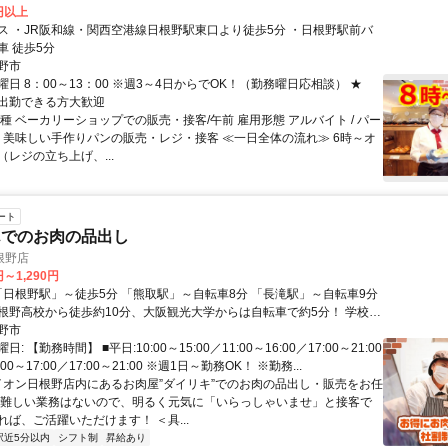
7円以上
ス ・JR阪和線・関西空港線日根野駅東口より徒歩5分 ・日根野駅前バ
車 徒歩5分
野市
日 8：00～13：00 ※週3～4日からでOK！（勤務曜日応相談） ★
出勤できる方大歓迎
種 ベーカリーショップでの販売・接客/午前 雇用形態 アルバイト / パー
容 美味しい手作りパンの販売・レジ・接客 ≪一日全体の流れ≫ 6時～オ
レジの立ち上げ、...
ート
んでのお肉の品出し
根野店
円～1,290円
根野高校から徒歩約10分、大阪観光大学からは自転車で約5分！ 学校帰
やすく、実際に日根野高校や大阪観光大学に通う学生スタッフも在籍中
野市
: 【勤務時間】 ■平日:10:00～15:00／11:00～16:00／17:00～21:00
:00～17:00／17:00～21:00 ※週1日～勤務OK！ ※勤務...
 イオン日根野店内にあるお肉屋”ダイリキ”でのお肉の品出し・販売をお任
 難しい業務はないので、明るく元気に「いらっしゃいませ」と接客で
ば、ご活躍いただけます！ ＜具...
駅近5分以内
シフト制
昇給あり