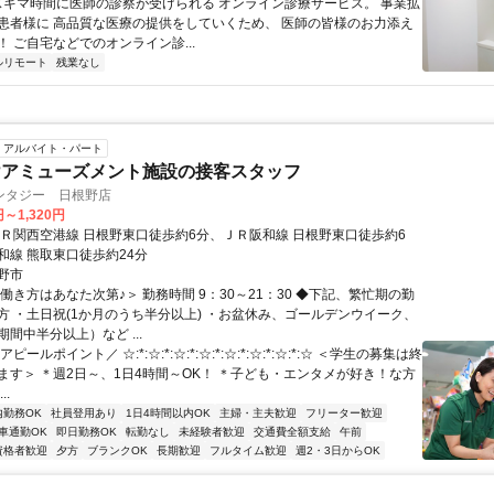
 スキマ時間に医師の診察が受けられる オンライン診療サービス。 事業拡
患者様に 高品質な医療の提供をしていくため、 医師の皆様のお力添え
 ご自宅などでのオンライン診...
ルリモート
残業なし
アルバイト・パート
けアミューズメント施設の接客スタッフ
ンタジー 日根野店
円～1,320円
ＪＲ関西空港線 日根野東口徒歩約6分、ＪＲ阪和線 日根野東口徒歩約6
和線 熊取東口徒歩約24分
野市
働き方はあなた次第♪＞ 勤務時間 9：30～21：30 ◆下記、繁忙期の勤
方 ・土日祝(1か月のうち半分以上) ・お盆休み、ゴールデンウイーク、
間中半分以上）など ...
ピールポイント／ ☆:*:☆:*:☆:*:☆:*:☆:*:☆:*:☆:*:☆ ＜学生の募集は終
ます＞ ＊週2日～、1日4時間～OK！ ＊子ども・エンタメが好き！な方
..
内勤務OK
社員登用あり
1日4時間以内OK
主婦・主夫歓迎
フリーター歓迎
車通勤OK
即日勤務OK
転勤なし
未経験者歓迎
交通費全額支給
午前
資格者歓迎
夕方
ブランクOK
長期歓迎
フルタイム歓迎
週2・3日からOK