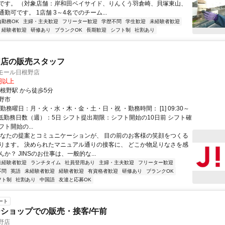
です。 （対象店舗：岸和田ベイサイド、りんくう羽倉崎、貝塚東山、
勤可です。 1店舗 3～4名でのチーム...
内勤務OK
主婦・主夫歓迎
フリーター歓迎
学歴不問
学生歓迎
未経験者歓迎
経験者歓迎
研修あり
ブランクOK
長期歓迎
シフト制
社割あり
門店の販売スタッフ
ンモール日根野店
0円以上
日根野駅 から徒歩5分
野市
勤務曜日：月・火・水・木・金・土・日・祝 ・勤務時間： [1] 09:30～
・最低勤務日数（週）：5日 シフト提出期限：シフト開始の10日前 シフト確
ト開始の...
あなたの提案とコミュニケーションが、 目の前のお客様の笑顔をつくる
ります。 決められたマニュアル通りの接客に、 どこか物足りなさを感
か？ JINSのお仕事は、一般的な...
未経験者歓迎
ランチタイム
社員登用あり
主婦・主夫歓迎
フリーター歓迎
不問
英語
未経験者歓迎
経験者歓迎
有資格者歓迎
研修あり
ブランクOK
フト制
社割あり
中国語
友達と応募OK
ート
ショップでの販売・接客/午前
野店