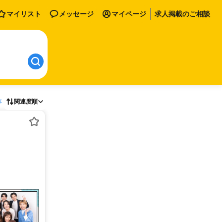
マイリスト
メッセージ
マイページ
求人掲載のご相談
存
関連度順