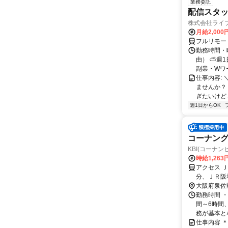
業務委託
配信スタッ
株式会社ライ
月給2,000
フルリモー
勤務時間・
由） ⛅週1
副業・Wワ
仕事内容: 
ませんか？
ぎたいけど…
週1日からOK
コーナン
KBI(コーナ
時給1,26
アクセス 
分、ＪＲ阪
大阪府泉佐
勤務時間 ・
間～6時間、
務が基本とな
仕事内容 