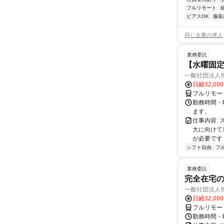
フルリモート
ピアスOK
服装
同じ企業の求人
業務委託
【水曜固
一般社団法人
日給32,00
フルリモー
勤務時間・曜
ます。
仕事内容:
大に向けて
が必要です！
シフト自由
フ
業務委託
完全在宅
一般社団法人
日給32,00
フルリモー
勤務時間・曜