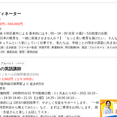
ディネーター
タ
00円～500,000円
ト
 ※対応案件による 基本的には 9：00～18：00 目安 ※週2～5日程度の出勤
【日本の教育を、一緒に前進させませんか？】 「もっと良い教育を届けたい」 そん
キュラムという形にしていく仕事です。 私たちは、学校ごとの理念や課題に向き合いな
主婦・主夫歓迎
フリーター歓迎
学歴不問
車通勤OK
即日勤務OK
英語
フルリモート
ネイルO
OK
服装自由
髪型・髪色自由
アルバイト・パート
塾の英語講師
ンモール日根野教室(3326)
2,062円（コマ 105分）
JR阪和線日根野駅より 徒歩約5分
野市
働時間：1時間45分/日 平均勤務日数：1ヶ月あたり4日～20日 16:10～
55～19:30 19:40～21:15 【土曜】 14:25～16:00 16:10～...
具体的には 1対3の個別指導で、やさしく生徒をサポートします。 「一科
得意科目から教えてみたい」など、 まずはご希望をお伺いします。 授
・生徒さんと楽しくお話してスタ...
迎
扶養内勤務OK
社員登用あり
週1日からOK
副業・WワークOK