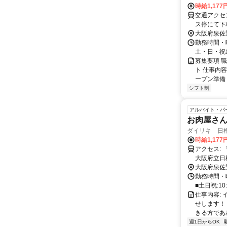
時給1,17
交通アクセ
ス停にて下
大阪府泉佐
勤務時間・曜
土・日・祝
募集要項 職
ト 仕事内
ープン準備（
シフト制
アルバイト・パ
お肉屋さ
ダイリキ 日
時給1,177
アクセス: 「日根野駅」～徒歩5分 「熊取駅」～自転車8分 「長滝駅」～自転車9分
大阪府立日
りにも通い
大阪府泉佐
です♪
勤務時間・曜日
■土日祝:10
仕事内容:
せします！
きる方であれ
週1日からOK