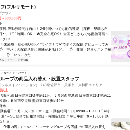
フ(フルリモート)
ブナウV
円～600,000円
ト
曜日: ⏰勤務時間は自由！ 24時間いつでも配信可能 （深夜・早朝も自
日〜、1日1時間～OK！ ⛺完全在宅OK！ 全国どこからでも配信可能 ✨
ークOK
＼✨未経験・初心者OK✨／ "ライブナウV"でボイス配信 デビューしてみ
 ✋「声だけの配信活動に興味があるけど…」 ✋「趣味・好きなことで稼
」 ✋「やってみた...
フルリモート
在宅OK
アルバイト・パート
グループの商品入れ替え・設置スタッフ
ンビジネスイノベーション) 743泉佐野市・貝塚市・岸和田市エリア
3円以上
ＪＲ阪和線 日根野東口徒歩約11分、ＪＲ関西空港線 日根野東口徒歩約11
和線/ＪＲ関西空港線 熊取東口徒歩約19分
野市
勤務曜日：月・火・水・木・金 ・勤務時間： [1] 09:00～13:00 1日4時
週4～5日勤務で応相談 曜日・時間応相談 ＊平日午前（9～13:00）勤
りま...
＊「仕事内容」について＊ コーナングループ各店舗での商品入れ替え・