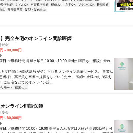
経験者歓迎
ネイルOK
有資格者歓迎
研修あり
在宅OK
ブランクOK
長期歓迎
自由
履歴書不要
髪型・髪色自由
定】完全在宅のオンライン問診医師
博愛会
0円～80,000円
ト
日: ✅勤務時間 毎週水曜日 10:00～19:00 ※他の曜日もご相談に乗れ
 スキマ時間に医師の診察が受けられる オンライン診療サービス。 事業拡
患者様に 高品質な医療の提供をしていくため、 医師の皆様のお力添え
 ご自宅などでのオンライン診...
ルリモート
残業なし
のオンライン問診医師
博愛会
0円～80,000円
ト
日: ✅勤務時間 10:00～19:00 ※平日入れる方は大歓迎 ※週0勤務も可