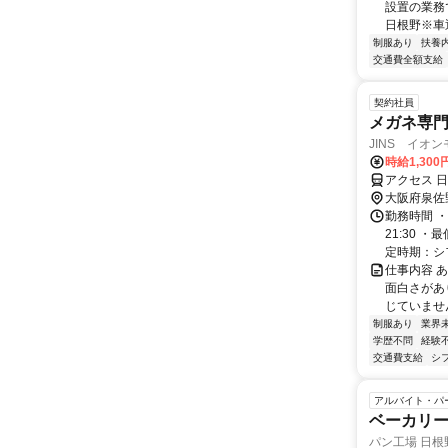
設置の業務
日根野※車通
制服あり
扶養
交通費全額支給
契約社員
メガネ専
JINS イオ
時給1,30
アクセス 
大阪府泉佐
勤務時間 ・
21:30 
定時期：シフ
仕事内容 
面白さがあ
じていません
制服あり
業界
学歴不問
経験
交通費支給
シ
アルバイト・パ
ベーカリー
パン工場 日根