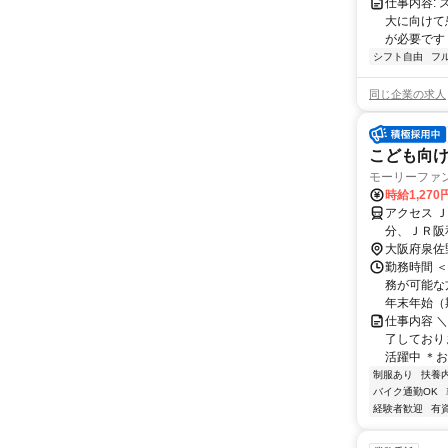
仕事内容:
大に向けて
が必要です！
シフト自由
フ
同じ企業の求人
こども向
モーリーファ
時給1,270
アクセス 
分、ＪＲ阪
大阪府泉佐
勤務時間 ＜
務が可能な
年末年始（期
仕事内容 ＼ア
了しており
活躍中 ＊お.
制服あり
扶養
バイク通勤OK
経験者歓迎
有