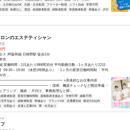
K
土日祝のみOK
主婦・主夫歓迎
フリーター歓迎
シフト自由
学歴不問
生歓迎
転勤なし
英語
未経験者歓迎
経験者歓迎
有資格者歓迎
研修あり
夕方
サロンのエステティシャン
野店
00円
ス JR阪和線 日根野駅 徒歩2分
野市
細 実働時間：1日あたり8時間30分 平均勤務日数：1ヶ月あたり22日
 09:30～19:00 （休憩1時間あり） ・1ヶ月の変形労働時間制 ・平均
月 ...
━━━━━━━━━━━━━━━━━━━ ⭐具体的なお仕事内容
━━━━━━━━━━━━━━ ・清掃、機器チェックなど開店準備 ・
ヒアリング、施術 ・片付け、事務処理など締...
未経験者歓迎
変形労働時間制
資格取得支援あり
学歴不問
経験不問
住宅手当あり
経験者歓迎
研修あり
ブランクOK
交通費支給
駅近5分以内
り
社割あり
友達と応募OK
寮・社宅あり
ート
ッフ