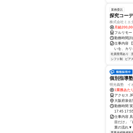
業務委託
探究コー
株式会社ミエ
月給200,0
フルリモー
勤務時間詳細
仕事内容 
いを、カリ
社員登用あり
シフト制
ピアス
個別指導
明光義塾 イオ
1業務あたり 
アクセス 
大阪府泉佐
勤務時間 実
17:45 17:
仕事内容 
目だけ」「
業の流れ▼ 
業界未経験者歓