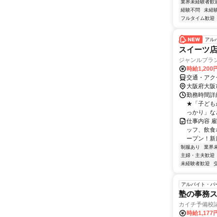
業界未経験者歓
経験不問
未経
フルタイム歓迎
アル
スイーツ
ジャンルプラ
時給1,20
交通・アク
大阪府大阪
勤務時間詳細
★「子ども
っかり」な
仕事内容 
ッフ、飲食
ープン！新店
制服あり
業界
主婦・主夫歓迎
未経験者歓迎
アルバイト・パ
塾の事務
カイチ予備校
時給1,17