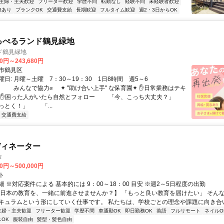
主婦・主夫歓迎
フリーター歓迎
学歴不問
転勤なし
経験不問
未経験者歓迎
修あり
ブランクOK
交通費支給
長期歓迎
フルタイム歓迎
週2・3日からOK
っぺるランド鶴見緑地
ド鶴見緑地
80円～243,680円
市鶴見区
日: 月曜～土曜 7：30～19：30 1日8時間 週5～6
 みんなで協力✊️ ✦ "助け合い上手" な保育園✦ ✋日常業務はテキ
す ✋困った人がいたら自然とフォロー 「今、こっち大丈夫？」
っとく！」 「...
交通費支給
ディネーター
タ
00円～500,000円
ト
 ※対応案件による 基本的には 9：00～18：00 目安 ※週2～5日程度の出勤
【日本の教育を、一緒に前進させませんか？】 「もっと良い教育を届けたい」 そん
キュラムという形にしていく仕事です。 私たちは、学校ごとの理念や課題に向き合いな
主婦・主夫歓迎
フリーター歓迎
学歴不問
車通勤OK
即日勤務OK
英語
フルリモート
ネイルO
OK
服装自由
髪型・髪色自由