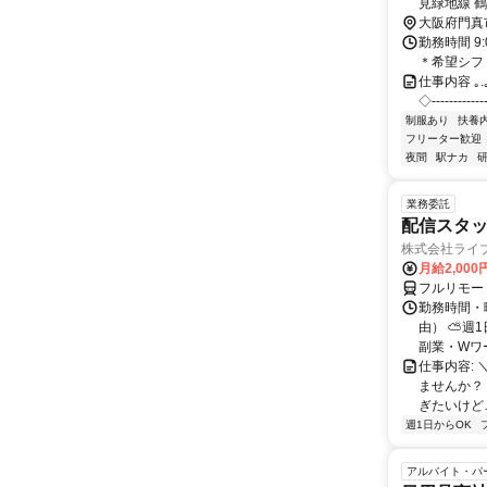
見緑地線 
歩約27分
大阪府門真
勤務時間 9
＊希望シフ
仕事内容 ｡.｡:+
◇‐‐‐‐‐‐
制服あり
扶養
フリーター歓迎
夜間
駅ナカ
業務委託
配信スタッ
株式会社ライ
月給2,000
フルリモー
勤務時間・
由） ⛅週1
副業・Wワ
仕事内容: 
ませんか？
ぎたいけど…
週1日からOK
アルバイト・パ