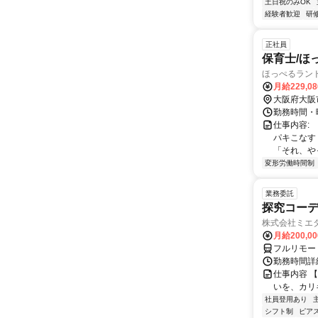
土日祝のみOK
経験者歓迎
研
正社員
保育士/ほ
ほっぺるラン
月給229,0
大阪府大阪
勤務時間・曜
仕事内容:
パキこな
「それ、や
変形労働時間制
業務委託
探究コー
株式会社ミエ
月給200,0
フルリモー
勤務時間詳細
仕事内容 
いを、カリ
社員登用あり
シフト制
ピアス