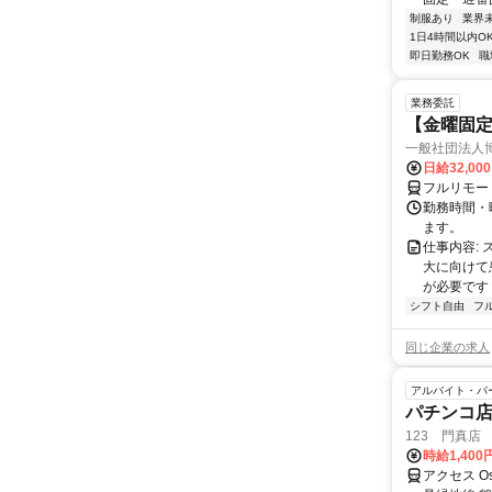
制服あり
業界
1日4時間以内O
即日勤務OK
職
業務委託
【金曜固
一般社団法人
日給32,00
フルリモー
勤務時間・曜
ます。
仕事内容:
大に向けて
が必要です！
シフト自由
フ
同じ企業の求人
アルバイト・パ
パチンコ
123 門真店
時給1,400
アクセス O