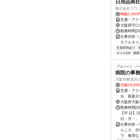
日用品商
株式会社プラ
時給1,300
交通・アク
大阪府守口
勤務時間詳細
仕事内容 ＼
※フルタイ
社員登用あり
ネイルOK
残業
アルバイト・パ
病院の事
大阪市鶴見区
日給16,00
交通・アク
分、新森古
大阪府大阪
勤務時間詳細
【平 日】19
日：月・...
仕事内容 
らこそ、日
で、無理なく