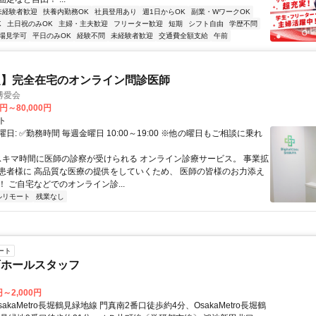
未経験者歓迎
扶養内勤務OK
社員登用あり
週1日からOK
副業・WワークOK
K
土日祝のみOK
主婦・主夫歓迎
フリーター歓迎
短期
シフト自由
学歴不問
場見学可
平日のみOK
経験不問
未経験者歓迎
交通費全額支給
午前
定】完全在宅のオンライン問診医師
博愛会
0円～80,000円
ト
日: ✅勤務時間 毎週金曜日 10:00～19:00 ※他の曜日もご相談に乗れ
 スキマ時間に医師の診察が受けられる オンライン診療サービス。 事業拡
患者様に 高品質な医療の提供をしていくため、 医師の皆様のお力添え
 ご自宅などでのオンライン診...
ルリモート
残業なし
ート
店ホールスタッフ
円～2,000円
sakaMetro長堀鶴見緑地線 門真南2番口徒歩約4分、OsakaMetro長堀鶴