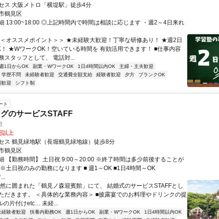
セス 大阪メトロ「横堤駅」徒歩4分
市鶴見区
 13:00~18:00 ◎上記時間内で時間は相談に応じます ・週2～4日来れ
＜＜オススメポイント＞＞ ★未経験大歓迎！丁寧な研修あり！ ★週2日
K！ ★WワークOK！空いている時間を 有効活用できます！ ■仕事内容
スタッフとして、 電話対...
週1日からOK
副業・WワークOK
1日4時間以内OK
主婦・主夫歓迎
学歴不問
未経験者歓迎
交通費全額支給
経験者歓迎
夕方
ブランクOK
期歓迎
シフト制
ート
グのサービスSTAFF
館
0円以上
セス 鶴見緑地駅（長堀鶴見緑地線）徒歩8分
市鶴見区
 【勤務時間】 土日祝 9:00～20:00 ※終了時間は多少前後することが
※土日祝のみの勤務になります ■ 週1～OK ■1日4時間～OK
...
自然に囲まれた「鶴見ノ森迎賓館」にて、 結婚式のサービスSTAFFとし
ただきます。 ＜具体的な業務内容＞ ■披露宴でのお料理やドリンクの提
の片付けetc… 未経...
未経験者歓迎
扶養内勤務OK
週1日からOK
副業・WワークOK
1日4時間以内OK