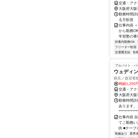
交通・アク
大阪府大阪
勤務時間詳細
る方歓迎
仕事内容 
から勤務O
学習塾の事務
扶養内勤務OK
フリーター歓迎
交通費支給
長
アルバイト・パ
ウェディン
鶴見ノ森迎賓
時給1,20
交通・アク
大阪府大阪
勤務時間詳細
あります。 
*************
仕事内容 
てご勤務い
供 ■テーブル
制服あり
業界