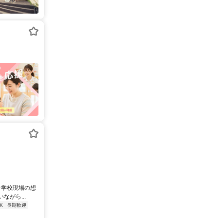
な学校現場の想
がら...
K
長期歓迎