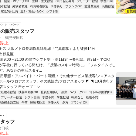
迎
副業・WワークOK
主婦・主夫歓迎
60代も応募可
フリーター歓迎
学歴不問
験者歓迎
経験者歓迎
有資格者歓迎
研修あり
ブランクOK
交通費支給
長期歓迎
駅近5分以内
週2・3日からOK
シフト制
バイト・パート
店の販売スタッフ
ン 鶴見安田店
0円以上
セス 大阪メトロ長堀鶴見緑地線「門真南駅」より徒歩14分
市鶴見区
 9:00～21:00 の間でシフト制 （※1日3h〜要相談。週3日～でOK）
が学校に行っている間だけ」「授業のスキマ時間に」「フルタイムでし
ど、あなたの生活スタイ...
雇用形態：アルバイト・パート 職種：その他サービス業接客/フロアスタ
ホール/フロアスタッフ、その他販売/フロアスタッフ ◤ ◥ 10月先行オ
スタッフ 🌸オープニン...
未経験者歓迎
扶養内勤務OK
社員登用あり
副業・WワークOK
1日4時間以内OK
フリーター歓迎
シフト自由
学歴不問
学生歓迎
転勤なし
経験不問
交通費全額支給
午前
経験者歓迎
研修あり
夕方
ブランクOK
ート
スタッフ
諸口校
7円以上