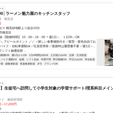
ート
16:00│ラーメン魁力屋のキッチンスタッフ
屋 鶴見店
円
セス 鶴見緑地駅より徒歩10分
市鶴見区
 【勤務時間】 10：00～16：00 ＊週1日～、１日3h～OK
＼＼ アピールポイント ／／ ✅嬉しい食事補助付き ✅髪型・髪色自由でお
✅バイク・自転車通勤ok ✅社員登用有 ✅面接時は履歴書不要 ✅週1日～、
でシフト融通抜群 ...
内勤務OK
週1日からOK
1日4時間以内OK
土日祝のみOK
主婦・主夫歓迎
バイク通勤OK
短期
シフト自由
学歴不問
即日勤務OK
平日のみOK
学生歓迎
午前
経験者歓迎
有資格者歓迎
夕方
ブランクOK
ート
】生徒宅へ訪問して小学生対象の学習サポート/理系科目メイン
ライ 教師管理部
円～17,200円
ト