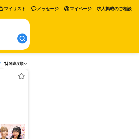
マイリスト
メッセージ
マイページ
求人掲載のご相談
存
関連度順