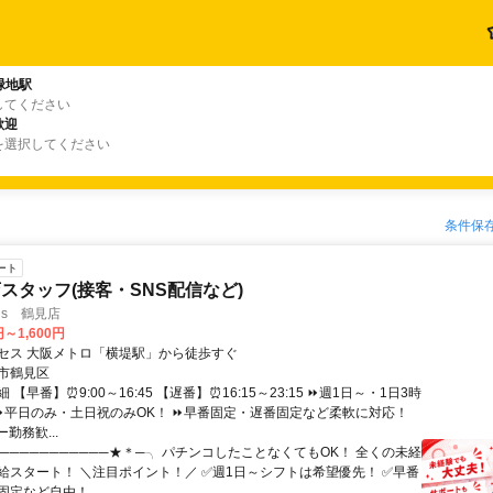
緑地駅
してください
歓迎
を選択してください
条件保
ート
スタッフ(接客・SNS配信など)
lus 鶴見店
円～1,600円
セス 大阪メトロ「横堤駅」から徒歩すぐ
市鶴見区
【早番】⏰9:00～16:45 【遅番】⏰16:15～23:15 ⏩週1日～・1日3時
 ⏩平日のみ・土日祝のみOK！ ⏩早番固定・遅番固定など柔軟に対応！
勤務歓...
───────────★＊─╮ パチンコしたことなくてもOK！ 全くの未経
給スタート！ ＼注目ポイント！／ ✅週1日～シフトは希望優先！ ✅早番
定など自由！ ...