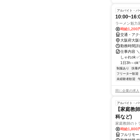
アルバイト・パ
10:00~
ラーメン魁力
時給1,200
交通・アク
大阪府大阪
勤務時間詳細
仕事内容 
しゃれok 
1日3h～ok
制服あり
扶養
フリーター歓迎
未経験者歓迎
同じ企業の求人
アルバイト・パ
【家庭教師
科など)
家庭教師のト
時給1,800
フルリモー