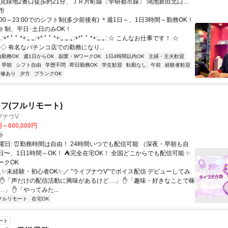
鶴見緑地2番口徒歩約21分、ＪＲ片町線〔学研都市線〕 鴻池新田北口徒
市
:00～23:00でのシフト制(多少前後有) ＊週1日～、1日3時間～勤務OK！
ト制、平日･土日のみOK！
* ﾟ ﾟ *+:｡.｡:+* ﾟ ﾟ *+:｡.｡.｡:+*ﾟ ﾟ *+:｡.｡: ☆ こんなお仕事です！ ☆
‐‐‐‐‐‐‐◇ 有名なパチンコ店での勤務になり...
内勤務OK
週1日からOK
副業・WワークOK
1日4時間以内OK
主婦・主夫歓迎
早朝
シフト自由
学歴不問
即日勤務OK
学生歓迎
転勤なし
午前
経験者歓迎
研修あり
夕方
ブランクOK
フ(フルリモート)
ブナウV
円～600,000円
ト
曜日: ⏰勤務時間は自由！ 24時間いつでも配信可能 （深夜・早朝も自
日〜、1日1時間～OK！ ⛺完全在宅OK！ 全国どこからでも配信可能 ✨
ークOK
＼✨未経験・初心者OK✨／ "ライブナウV"でボイス配信 デビューしてみ
 ✋「声だけの配信活動に興味があるけど…」 ✋「趣味・好きなことで稼
」 ✋「やってみた...
フルリモート
在宅OK
ート