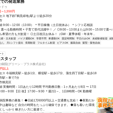
社での発送業務
ンドゥ
円～1,550円
セス 地下鉄｢鶴見緑地｣駅より徒歩20分
市
 9:00～12:00（13:00） ＊平日稼働（土日祝休み） ＊シフト応相談
 選べる勤務時間 × 子育て世代活躍中！ ／ ◎9:00～13:00または9:00～15:00で
ム希望の方も大歓迎！ ◎土日祝日お休み！（GW・夏季休暇・年末年...
主婦・主夫歓迎
バイク通勤OK
学歴不問
車通勤OK
固定時間制
平日のみOK
未経験者歓迎
経
なし
月1シフト提出
長期歓迎
フルタイム歓迎
ピアスOK
服装自由
髪型・髪色自由
ート
務スタッフ
の病院(グリーン・プラス株式会社)
0円以上
セス 今福鶴見駅～徒歩1分、横堤駅～徒歩17分、蒲生四丁目駅～徒歩18
市駅～車で7分
市鶴見区
 実働時間：1日あたり12時間 平均勤務日数：1ヶ月あたり8日 〜 17日
:00～9:00 【日 祝】17:00～9:00 ＊週2日～、1日8時間～OK 勤務曜
✅病院事務の募集！ ◆日給1万6000円以上＋交通費も支給！ ◆夜勤だか
中は趣味など 自分の時間をたっぷり確保できます。 ◆落ち着いた環境
しっかり 稼ぎたい方に最適で...