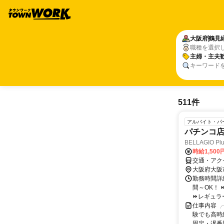
大阪府
鶴見
職種を選択
主婦・主夫
キーワード
511件
アルバイト・パ
パチンコ店
BELLAGIO P
時給1,500
交通・アク
大阪府大阪
勤務時間詳細 
間～OK！
⏩レギュラー
仕事内容 ╭
験でも高時
固定・遅番固